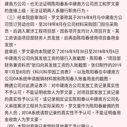
建南方公司，也无法证明陈阳春系中建南方公司员工和罗文豪
的直接上级，无法证明两人系履行职务行为。
（三）经本院庭审询问，罗文豪称其于2016年8月与中建南方公
司签订劳动合同，至2018年8月在公司材料采购部门担任采购
员，后调入案涉工程项目部，因各项开支均计入项目开支，其
工资该由项目部财务人员发放，后再由陈阳春使用项目备用金
发放。
庭审后，罗文豪向本院提交了2016年9月30日至2018年9月6日
中建南方公司向其发放工资的银行入账截图，陈阳春、“项目部
财务兼资料员”张归向其发放工资的入账截图，张归制作的2019
年1月至8月的《科兴科学园工资表》，以及陈阳春在中建南方
公司OA系统申请报销材料款和陈阳春入账备用金的截图。
腾通公司对此质证表示：对中建南方公司发放工资记录真实性
不予认可，不能证明收款人为罗文豪；对项目部发放工资记录
的真实性予以认可，该记录相反证实陈阳春以中建南方公司名
义承揽案涉工程并为实际采购方，罗文豪作为陈阳春雇佣的劳
务人员；对OA系统请款记录的真实性不予认可，不能证明备用
金收款人为罗文豪。
（四）本院对原审已查明的其他事实予以确认。