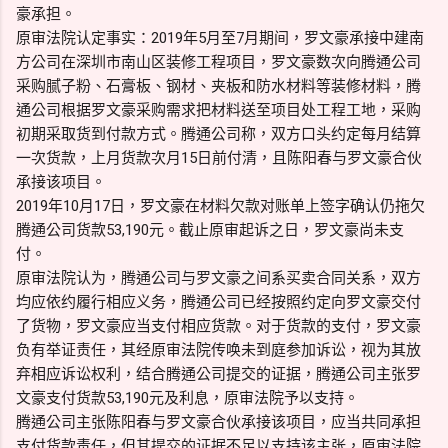
豪承担。
原审法院认定事实：2019年5月至7月期间，罗文豪承接中建南
方公司在深圳市南山区装修工程项目，罗文豪数次向腾通公司
采购腻子粉、石膏板、钢材、夹板和防水材料等装修材料，腾
通公司根据罗文豪采购需求把材料送至项目处工程工地，采购
初期采取货到付款方式。腾通公司称，双方口头约定每月结算
一次货款，上月货款次月15日前付清，且陈阳春与罗文豪合伙
承接该项目。
2019年10月17日，罗文豪在材料欠款对账单上签字确认仍拖欠
腾通公司货款53,190元。截止原审起诉之日，罗文豪尚未支
付。
原审法院认为，腾通公司与罗文豪之间系买卖合同关系，双方
均应依约履行相应义务，腾通公司已经按照约定向罗文豪交付
了货物，罗文豪应当支付相应货款。对于货款的支付，罗文豪
负有举证责任，其经原审法院传唤未到庭参加诉讼，视为其放
弃相应诉讼权利，结合腾通公司提交的证据，腾通公司主张罗
文豪支付货款53,190元及利息，原审法院予以支持。
腾通公司主张陈阳春与罗文豪合伙承接该项目，应当共同承担
支付货款责任，但其提交的证据不足以支持该主张，原审法院