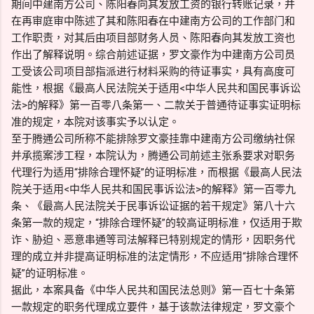
期间中建南方公司、陈阳春向其发放工资的银行转账记录，并
在再审庭审中陈述了其和陈阳春在中建南方公司的工作部门和
工作职责，对其后由项目部财务人员、陈阳春向其发放工资也
作出了解释说明。综合前述证据，罗文豪作为中建南方公司员
工受该公司项目部指派进行材料采购的待证事实，具有高度可
能性，根据《最高人民法院关于适用<中华人民共和国民事诉讼
法>的解释》第一百零八条第一、二款关于普通待证事实证明标
准的规定，本院对该事实予以认定。
至于腾通公司所称不能排除罗文豪挂靠中建南方公司缴纳社保
并承揽案涉工程，本院认为，腾通公司前述主张系要求对职务
代理行为适用“排除合理怀疑”的证明标准，而根据《最高人民法
院关于适用<中华人民共和国民事诉讼法>的解释》第一百零九
条、《最高人民法院关于民事诉讼证据的若干规定》第八十六
条第一款的规定，“排除合理怀疑”的较高证明标准，仅适用于欺
诈、胁迫、恶意串通等司法解释已特别规定的情形，因职务代
理的成立并非提高证明标准的法定情形，不应适用“排除合理怀
疑”的证明标准。
据此，本案具备《中华人民共和国民法总则》第一百七十条第
一款规定的职务代理成立要件，基于该款法律规定，罗文豪个