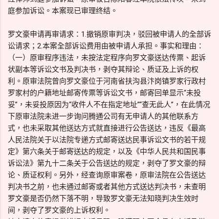
庭参加诉讼。本案现已审理终结。
罗文豪申请再审请求：1.撤销原审判决，驳回被申请人的全部诉
讼请求；2.本案全部诉讼费用由被申请人承担。事实和理由：
（一）原审程序违法，未按法定程序向罗文豪送达传票、起诉
状副本等诉讼文书及判决书，剥夺其辩论、质证及上诉的权
利。原审法院曾向罗文豪位于河南省扶沟县汴岗镇罗家行政村
罗家村的户籍地址邮寄传票等诉讼文书，邮寄回单显示“未投
妥”，未妥投原因为“收件人不在指定地址”“查无此人”，在此情况
下原审法院未进一步询问腾通公司有无申请人的其他联系方
式，也未采取其他送达方式就直接进行公告送达，违反《最高
人民法院关于以法院专递方式邮寄送达民事诉讼文书的若干规
定》第六条关于邮寄送达的规定，以及《中华人民共和国民事
诉讼法》第九十二条关于公告送达的规定，剥夺了罗文豪的辩
论、质证权利。另外，经查询原审案卷，原审法院在公告送达
判决书之前，也未通过邮寄或者其他方式送达判决书，未查明
罗文豪是否仍然下落不明，导致罗文豪无法知晓判决生效时
间，剥夺了罗文豪的上诉权利。