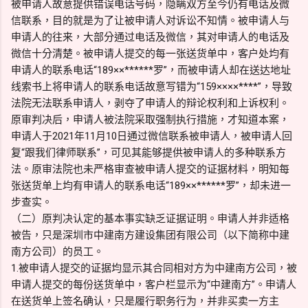
被申请人故意提供错误电话号码，隐瞒双方至今仍有电话及微
信联系，目的就是为了让被申请人对诉讼不知情。被申请人与
申请人的往来，大部分通过电话及微信，其对申请人的电话及
微信十分清楚。被申请人提交的每一张送货单中，客户处均有
申请人的联系电话“189××******罗”，而被申请人却在送达地址
线索书上将申请人的联系电话故意写错为“159××××****”，导致
法院无法联系申请人，剥夺了申请人的辩论权利和上诉权利。
原审判决后，申请人被法院采取强制执行措施，才知道本案，
申请人于2021年11月10日通过微信联系被申请人，被申请人回
复“跟我们律师联系”，可见其能够提供被申请人的多种联系方
法。原审法院也未严格审查被申请人提交的证据材料，明知每
张送货单上均有申请人的联系电话“189××******罗”，却未进一
步查实。
（二）原判决认定的基本事实缺乏证据证明。申请人并非适格
被告，只是深圳市中建南方建设集团有限公司（以下简称中建
南方公司）的员工。
1.被申请人提交的证据均显示其合同相对方为中建南方公司，被
申请人提交的每份送货单中，客户栏显示为“中建南方”。申请人
在送货单上签名确认，只是履行职务行为，并非买卖一方主