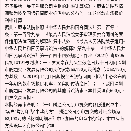
不予采纳。关于腾通公司主张的利率计算标准，原审法院酌情
调整为按全国银行间同业拆借中心公布的一年期贷款市场报价
利率计算。
据此，原审法院依照《中华人民共和国合同法》第一百零七
条、第一百零九条，《最高人民法院关于审理买卖合同纠纷案
件适用法律问题的解释》第十八条，《最高人民法院关于适用<
中华人民共和国民事诉讼法>的解释》第九十条，《中华人民共
和国民事诉讼法》第一百四十四条规定，作出（2021）粤0306
民初10191号判决：一、罗文豪在判决生效之日起十日内向深圳
市腾通实业发展有限公司支付货款53,190元及利息（以53,190元
为基数，从2019年11月1日起按全国银行间同业拆借中心公布的
一年期贷款市场报价利率计至实际付清之日）；二、驳回深圳
市腾通实业发展有限公司的其他诉讼请求。案件受理费600元，
由罗文豪负担。
本院经再审查明：（一）腾通公司原审提交的各份送货单中，
“客户”均打印为“中建南方”。腾通公司原审提交的对账金额为
53,190元的《材料明细表》中，加盖的印章中有“深圳市中建南
方建设集团有限公司”字样。