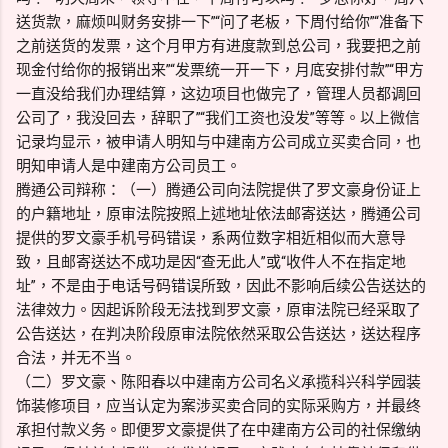
送货款，麻烦叫财务安排一下”“问了老板，下周付给你”“准备下
之前送货的发票，这个月甲方有进度款到总公司，我要把之前
现金付给你的报销出来”“发票统一开一下，月底安排付款”“甲方
一直没给我们办理结算，这边项目也做完了，管理人员都调回
公司了，我没回去，辞职了”“我们工资也没发”等等。以上微信
记录均显示，被申请人明知与中建南方公司成立买卖合同，也
明知申请人是中建南方公司员工。
腾通公司辩称：（一）腾通公司向法院提供了罗文豪身份证上
的户籍地址，原审法院按照上述地址依法邮寄送达，腾通公司
提供的罗文豪手机号码错误，系两位数字相近相似而大意导
致，且邮寄送达不成功是因“查无此人”或“收件人不在指定地
址”，不是由于电话号码错误所致，因此不影响后续公告送达的
法律效力。因起诉阶段无法找到罗文豪，原审法院已经采取了
公告送达，在判决阶段原审法院依然采取公告送达，送达程序
合法，并无不当。
（二）罗文豪、陈阳春以中建南方公司名义承揽科兴科学园装
饰装修项目，应当认定为案涉买卖合同的实际采购方，并最终
承担付款义务。即便罗文豪提供了在中建南方公司的社保缴纳