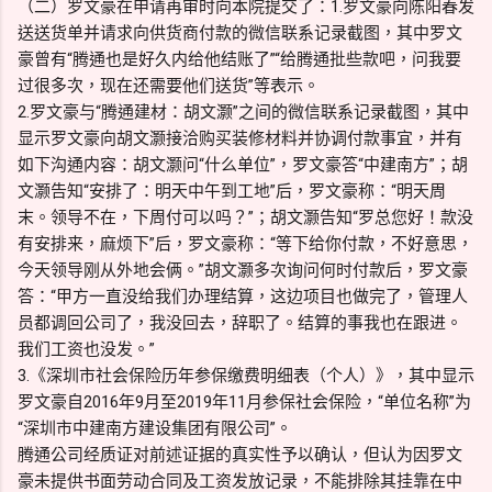
（二）罗文豪在申请再审时向本院提交了：1.罗文豪向陈阳春发
送送货单并请求向供货商付款的微信联系记录截图，其中罗文
豪曾有“腾通也是好久内给他结账了”“给腾通批些款吧，问我要
过很多次，现在还需要他们送货”等表示。
2.罗文豪与“腾通建材：胡文灏”之间的微信联系记录截图，其中
显示罗文豪向胡文灏接洽购买装修材料并协调付款事宜，并有
如下沟通内容：胡文灏问“什么单位”，罗文豪答“中建南方”；胡
文灏告知“安排了：明天中午到工地”后，罗文豪称：“明天周
末。领导不在，下周付可以吗？”；胡文灏告知“罗总您好！款没
有安排来，麻烦下”后，罗文豪称：“等下给你付款，不好意思，
今天领导刚从外地会俩。”胡文灏多次询问何时付款后，罗文豪
答：“甲方一直没给我们办理结算，这边项目也做完了，管理人
员都调回公司了，我没回去，辞职了。结算的事我也在跟进。
我们工资也没发。”
3.《深圳市社会保险历年参保缴费明细表（个人）》，其中显示
罗文豪自2016年9月至2019年11月参保社会保险，“单位名称”为
“深圳市中建南方建设集团有限公司”。
腾通公司经质证对前述证据的真实性予以确认，但认为因罗文
豪未提供书面劳动合同及工资发放记录，不能排除其挂靠在中