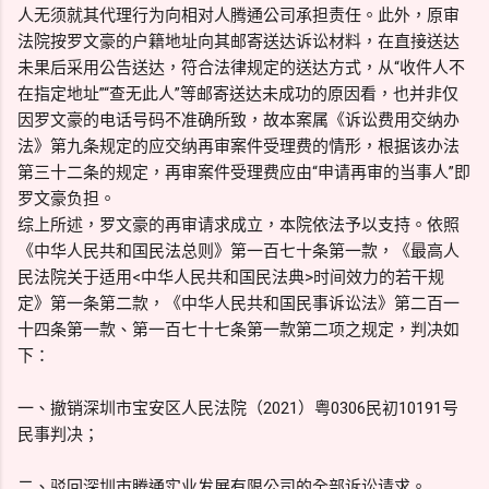
人无须就其代理行为向相对人腾通公司承担责任。此外，原审
法院按罗文豪的户籍地址向其邮寄送达诉讼材料，在直接送达
未果后采用公告送达，符合法律规定的送达方式，从“收件人不
在指定地址”“查无此人”等邮寄送达未成功的原因看，也并非仅
因罗文豪的电话号码不准确所致，故本案属《诉讼费用交纳办
法》第九条规定的应交纳再审案件受理费的情形，根据该办法
第三十二条的规定，再审案件受理费应由“申请再审的当事人”即
罗文豪负担。
综上所述，罗文豪的再审请求成立，本院依法予以支持。依照
《中华人民共和国民法总则》第一百七十条第一款，《最高人
民法院关于适用<中华人民共和国民法典>时间效力的若干规
定》第一条第二款，《中华人民共和国民事诉讼法》第二百一
十四条第一款、第一百七十七条第一款第二项之规定，判决如
下：
一、撤销深圳市宝安区人民法院（2021）粤0306民初10191号
民事判决；
二、驳回深圳市腾通实业发展有限公司的全部诉讼请求。