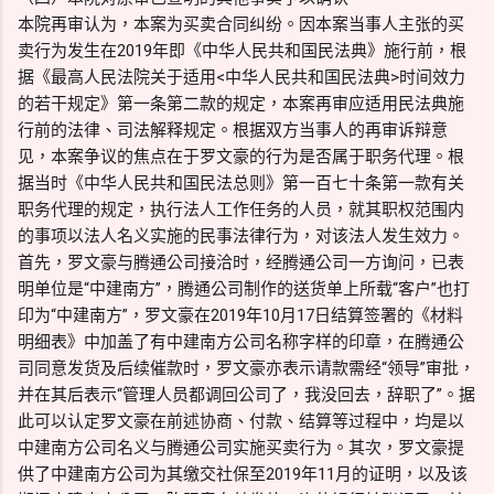
本院再审认为，本案为买卖合同纠纷。因本案当事人主张的买
卖行为发生在2019年即《中华人民共和国民法典》施行前，根
据《最高人民法院关于适用<中华人民共和国民法典>时间效力
的若干规定》第一条第二款的规定，本案再审应适用民法典施
行前的法律、司法解释规定。根据双方当事人的再审诉辩意
见，本案争议的焦点在于罗文豪的行为是否属于职务代理。根
据当时《中华人民共和国民法总则》第一百七十条第一款有关
职务代理的规定，执行法人工作任务的人员，就其职权范围内
的事项以法人名义实施的民事法律行为，对该法人发生效力。
首先，罗文豪与腾通公司接洽时，经腾通公司一方询问，已表
明单位是“中建南方”，腾通公司制作的送货单上所载“客户”也打
印为“中建南方”，罗文豪在2019年10月17日结算签署的《材料
明细表》中加盖了有中建南方公司名称字样的印章，在腾通公
司同意发货及后续催款时，罗文豪亦表示请款需经“领导”审批，
并在其后表示“管理人员都调回公司了，我没回去，辞职了”。据
此可以认定罗文豪在前述协商、付款、结算等过程中，均是以
中建南方公司名义与腾通公司实施买卖行为。其次，罗文豪提
供了中建南方公司为其缴交社保至2019年11月的证明，以及该