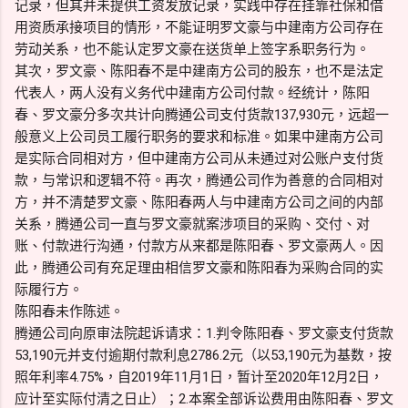
记录，但其并未提供工资发放记录，实践中存在挂靠社保和借
用资质承接项目的情形，不能证明罗文豪与中建南方公司存在
劳动关系，也不能认定罗文豪在送货单上签字系职务行为。
其次，罗文豪、陈阳春不是中建南方公司的股东，也不是法定
代表人，两人没有义务代中建南方公司付款。经统计，陈阳
春、罗文豪分多次共计向腾通公司支付货款137,930元，远超一
般意义上公司员工履行职务的要求和标准。如果中建南方公司
是实际合同相对方，但中建南方公司从未通过对公账户支付货
款，与常识和逻辑不符。再次，腾通公司作为善意的合同相对
方，并不清楚罗文豪、陈阳春两人与中建南方公司之间的内部
关系，腾通公司一直与罗文豪就案涉项目的采购、交付、对
账、付款进行沟通，付款方从来都是陈阳春、罗文豪两人。因
此，腾通公司有充足理由相信罗文豪和陈阳春为采购合同的实
际履行方。
陈阳春未作陈述。
腾通公司向原审法院起诉请求：1.判令陈阳春、罗文豪支付货款
53,190元并支付逾期付款利息2786.2元（以53,190元为基数，按
照年利率4.75%，自2019年11月1日，暂计至2020年12月2日，
应计至实际付清之日止）；2.本案全部诉讼费用由陈阳春、罗文