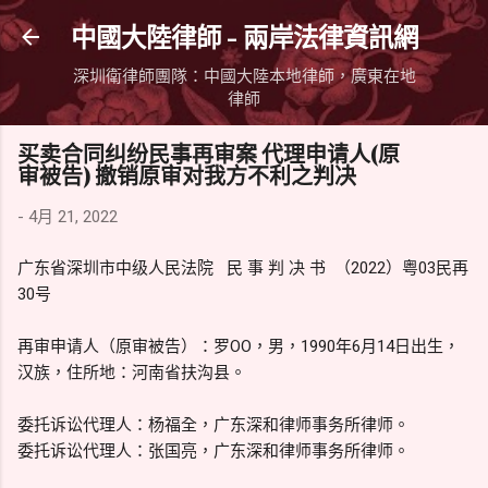
跳到主要內容
中國大陸律師 - 兩岸法律資訊網
深圳衛律師團隊：中國大陸本地律師，廣東在地
律師
买卖合同纠纷民事再审案 代理申请人(原
审被告) 撤销原审对我方不利之判决
-
4月 21, 2022
广东省深圳市中级人民法院 民 事 判 决 书 （2022）粤03民再
30号
再审申请人（原审被告）：罗OO，男，1990年6月14日出生，
汉族，住所地：河南省扶沟县。
委托诉讼代理人：杨福全，广东深和律师事务所律师。
委托诉讼代理人：张国亮，广东深和律师事务所律师。