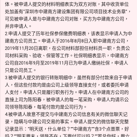
体。被申请人提交的材料明细表实为双方对账，其中收货单位
处加盖有“深圳市中建南方建设集团有限公司项目技术业务章”，
可见被申请人是与中建南方公司对账，买方为中建南方公司，
并非申请人。
2.申请人提交了历年社保参保缴费明细表，该表显示申请人为中
建南方公司员工。申请人于2016年8月8日入职中建南方公司，
2019年11月20日离职，在公司材料部担任材料员一职，负责公
司材料采购、验收、保管等工作。社保明细表显示，中建南方
公司自2016年9月至2019年11月已为申请人缴纳社保，申请人
只是公司员工。
3.被申请人提交的银行转账明细中，虽然有部分付款来自于申请
人，但这些付款均是由公司上级领导直接支付，或者委托申请
人支付，申请人只是履行职务行为。申请人在中建南方公司的
直接上司为陈阳春，被申请人的每一笔采购，申请人均请示公
司领导陈阳春，每笔付款均是公司行为。
4.被申请人故意不提交与中建南方公司信息有关的微信聊天记
录，隐瞒与中建公司交易的事实。申请人提交的微信聊天完整
记录显示：“明天送，什么单位？”“中建南方”“含3个点普票，好
吗？”“明天周末，领导不在，下周付可以吗？”“罗总你好，周六