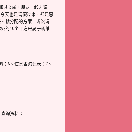
还通过亲戚、朋友一起去调
某今天也是请假过来，都是愿
任。就分配的方案，诉讼请
处的10个平方是属于杨某
料；6、信息查询记录；7、
、查询资料；