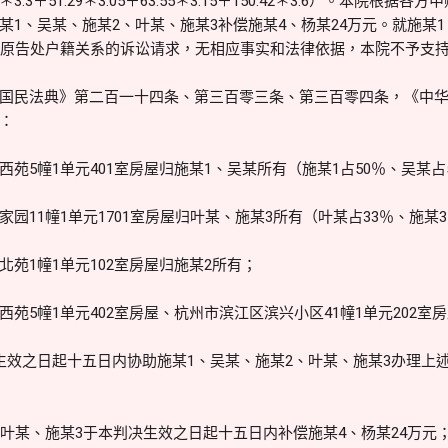
.83＊3.3＋51.29＊3.05＋63.55＊3.15＋150.42＊3.6）。本
某1、吴某、施某2、叶某、施某3补偿施某4、杨某24万元。就施某
在原告处户籍关系的诉讼请求，无相应事实和法律依据，本院不予支
国民法典》第二百一十四条、第三百零三条、第三百零四条，《中
：
苑5幢1单元401室房屋归施某1、吴某所有（施某1占50％、吴某占
园11幢1单元1701室房屋归叶某、施某3所有（叶某占33％、施某3
苑1幢1单元102室房屋归施某2所有；
苑5幢1单元402室房屋、杭州市滨江区滨兴小区41幢1单元202室
生效之日起十五日内协助施某1、吴某、施某2、叶某、施某3办理上
、叶某、施某3于本判决生效之日起十五日内补偿施某4、杨某24万元