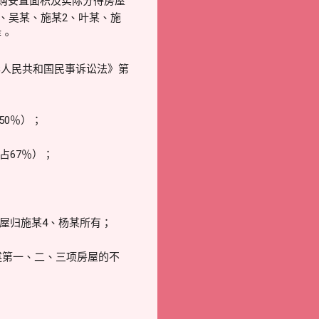
院根据各方申购安置面积及实际分得房屋
1、吴某、施某2、叶某、施
持。
华人民共和国民事诉讼法》第
50％）；
占67％）；
房屋归施某4、杨某所有；
述第一、二、三项房屋的不
；