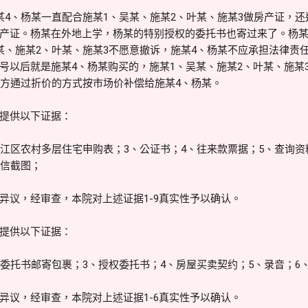
某4、杨某一直配合施某1、吴某、施某2、叶某、施某3做房产证，
产证。杨某在外地上学，杨某的特别授权的委托书也寄过来了。杨
某、施某2、叶某、施某3不愿意撤诉，施某4、杨某不应承担法律责
号以后就是施某4、杨某购买的，施某1、吴某、施某2、叶某、施某3
平方通过折价的方式按市场价补偿给施某4、杨某。
提供以下证据：
滨江区农村多层住宅申购表；3、公证书；4、往来款票据；5、查询资
短信截图；
异议，经审查，本院对上述证据1-9真实性予以确认。
提供以下证据：
权委托书邮寄包裹；3、授权委托书；4、房屋买卖契约；5、录音；6
异议，经审查，本院对上述证据1-6真实性予以确认。