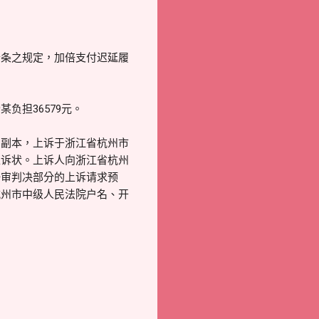
十条之规定，加倍支付迟延履
某负担36579元。
出副本，上诉于浙江省杭州市
上诉状。上诉人向浙江省杭州
一审判决部分的上诉请求预
杭州市中级人民法院户名、开