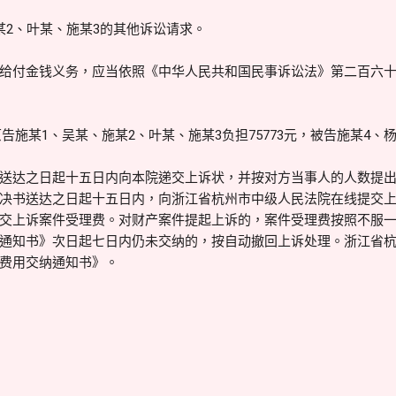
某2、叶某、施某3的其他诉讼请求。
给付金钱义务，应当依照《中华人民共和国民事诉讼法》第二百六
原告施某1、吴某、施某2、叶某、施某3负担75773元，被告施某4、杨
送达之日起十五日内向本院递交上诉状，并按对方当事人的人数提
决书送达之日起十五日内，向浙江省杭州市中级人民法院在线提交
交上诉案件受理费。对财产案件提起上诉的，案件受理费按照不服
通知书》次日起七日内仍未交纳的，按自动撤回上诉处理。浙江省
费用交纳通知书》。