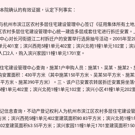
本院确认的有效证据，认定下列事实：
某1户与杭州市滨江区农村多层住宅建设管理中心签订《征用集体所有土
区农村多层住宅建设管理中心统一建造多层成套住宅进行拆迁安置。
心对长河街道江二村拆迁户的安置举行选房抽号活动。2005年至20
元401室；滨兴西苑5幢1单元402室；滨兴北苑1幢1单元102室；滨兴
人口2人，购入滨兴家园11幢1单元1701室。
住宅建设管理中心查询，施某1户申购人员：施某1、吴某、施某2、
安置面积：430平方米（其中施某150平方米、吴某50平方米、施某2
50平方米、施某390平方米）。三、该户已安置农转居拆迁安置房坐
5幢1单元402室；滨兴北苑1幢1单元102室；滨兴小区41幢1单元202室
记信息查询，不动产登记权利人为杭州市滨江区农村多层住宅建设管
平方米；滨兴西苑5幢1单元402室建筑面积80.83平方米；滨兴北苑1幢1单
2室建筑面积63.55平方米；滨兴家园11幢1单元1701室建筑面积150