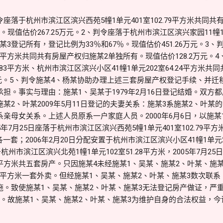
座落于杭州市滨江区滨兴西苑5幢1单元401室102.79平方米共同
现值估价267.25万元。2、判令座落于杭州市滨江区滨兴家园11幢1单元
3登记所有，登记比例为33％和67％。现值估价451.26万元。3
.28平方米共同共有房屋产权归施某2单独所有。现值估价128.2万元
0.83平方米、杭州市滨江区滨兴小区41幢1单元202室64.24平方米
6万元。5、判令施某4、杨某协助办理上述三套房屋产权登记手续、并迁
担。事实与理由：施某1、吴某于1979年2月16日登记结婚。双方
某2、叶某2009年5月11日登记的夫妻关系：施某3系施某2、叶某
系亲母女关系。上述人员原系一户家庭人员。2000年6月6日，以施
年7月25日座落于杭州市滨江区滨兴西苑5幢1单元401室102.79平
米各一套；2006年2月20日分配安置于杭州市滨江区滨兴小区41幢1单元2
于杭州市滨江区滨兴北苑1幢1单元102室51.28平方米，2005年7月
2.79平方米共五套房产。只因施某4未经施某1、吴某、施某2、叶某、
0.83平方米一套外卖。但经施某1、吴某、施某2、叶某、施某3数次联
拖。致使施某1、吴某、施某2、叶某、施某3无法登记房产做证，严
障。故施某1、吴某、施某2、叶某、施某3为维护自身的合法权益，