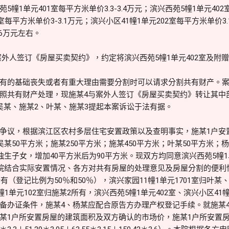
幢1单元401室每平方米单价3.3-3.4万元；滨兴西苑5幢1单元402
每平方米单价3-3.1万元；滨兴小区41幢1单元202室每平方米单价3.1
.6万元左右。
4与案外人签订《房屋买卖契约》，约定将滨兴西苑5幢1单元402室及
有的基础丧失或者有重大理由需要分割时可以请求分割共有财产。案
照共有财产处理，现施某4与案外人签订《房屋买卖契约》转让其中
吴某、施某2、叶某、施某3提起本案诉讼于法有据。
争议，根据滨江区农村多层住宅安置政策以及查明事实，施某1户安置
吴某50平方米；施某250平方米；施某450平方米；叶某50平方米；
独生子女，增加40平方米后为90平方米。现双方均同意滨兴西苑5幢1单
本院结合实际安置情况、各方对共有房屋的处理意见及房屋分割的便利
所有（登记比例为50％和50％），滨兴家园11幢1单元1701室归叶
幢1单元102室归施某2所有，滨兴西苑5幢1单元402室、滨兴小区41
备办证条件，施某4、杨某应配合原告方办理产权登记手续。就施某
某1户所安置房屋的建筑面积及双方确认的市场价，施某1户所安置房屋的