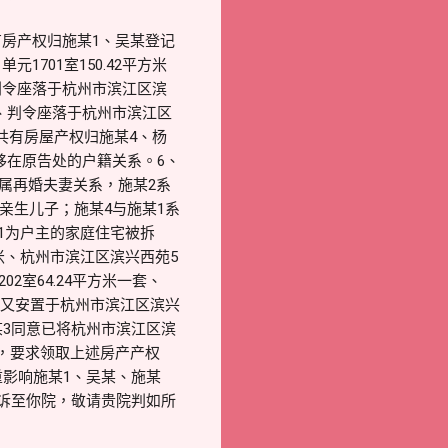
共有房产权归施某1、吴某登记
1701室150.42平方米
、判令座落于杭州市滨江区滨
。4、判令座落于杭州市滨江区
共同共有房屋产权归施某4、杨
移在原告处的户籍关系。6、
都属再婚夫妻关系，施某2系
的亲生儿子；施某4与施某1系
某1为户主的家庭住宅被拆
方米、杭州市滨江区滨兴西苑5
02室64.24平方米一套、
25日又安置于杭州市滨江区滨兴
施某3同意已将杭州市滨江区滨
系，要求领取上述房产产权
重影响施某1、吴某、施某
今诉至你院，敬请贵院判如所