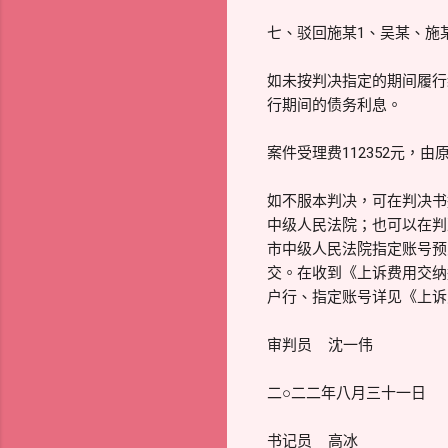
七、驳回施某1、吴某、施
如未按判决指定的期间履行
行期间的债务利息。
案件受理费112352元，由
如不服本判决，可在判决书
中级人民法院；也可以在判
市中级人民法院指定账号预
交。在收到《上诉费用交纳
户行、指定账号详见《上诉
审判员 沈一伟
二○二二年八月三十一日
书记员 高冰