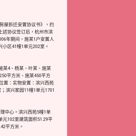
地房屋拆迁安置协议书》，约
上述协议签订后，杭州市滨
06年期间，施某1户安置人
小区41幢1单元202室。
施某4、杨某、叶某、施某
50平方米、施某450平方
落位置：实物安置：滨兴西苑
；滨兴家园11幢1单元1701
理中心。滨兴西苑5幢1单
元102室建筑面积51.29平
.42平方米。