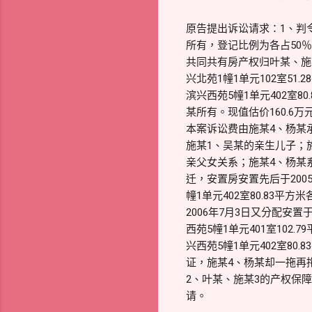
原告提出诉讼请求：1、判令
所有，登记比例为各占50％。
共同共有房产权归叶某、施某
兴北苑1幢1单元102室51
滨兴西苑5幢1单元402室8
某所有。现值估价160.
本案诉讼费由施某4、杨某承
施某1、吴某的亲生儿子；施
亲父女关系；施某4、杨某
迁，安置房安置先后于2005
幢1单元402室80.83平方
2006年7月3日又分配安置
西苑5幢1单元401室10
兴西苑5幢1单元402室8
证，施某4、杨某却一拖再
2、叶某、施某3的产权保
请。