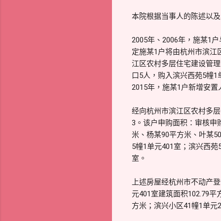
本院根据当事人的陈述以及
2005年、2006年，施
定施某1户将由杭州市滨江
江区农村多层住宅建设管理中
口5人，购入滨兴西苑5幢1单
2015年，施某1户新增安置
经向杭州市滨江区农村多层
3。该户申购面积：审核申购
米、杨某90平方米、叶某
5幢1单元401室；滨兴西苑
室。
上述房屋经杭州市不动产登
元401室建筑面积102.79
方米；滨兴小区41幢1单元20