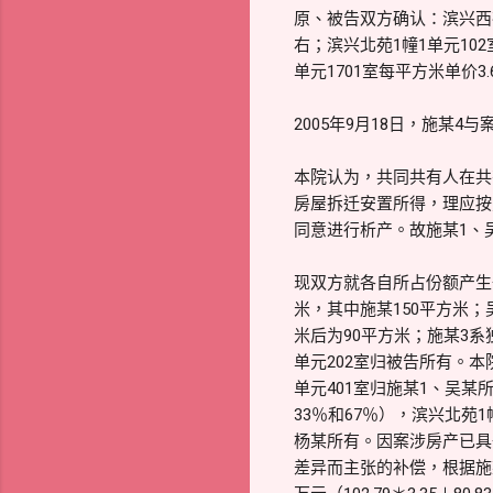
原、被告双方确认：滨兴西苑5
右；滨兴北苑1幢1单元102室
单元1701室每平方米单价3
2005年9月18日，施某
本院认为，共同共有人在共
房屋拆迁安置所得，理应按
同意进行析产。故施某1、
现双方就各自所占份额产生
米，其中施某150平方米；
米后为90平方米；施某3系
单元202室归被告所有。
单元401室归施某1、吴某
33％和67％），滨兴北苑1
杨某所有。因案涉房产已具
差异而主张的补偿，根据施