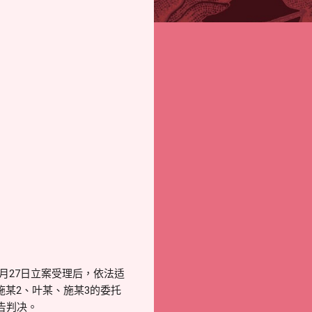
4月27日立案受理后，依法适
、施某2、叶某、施某3的委托
告判决。