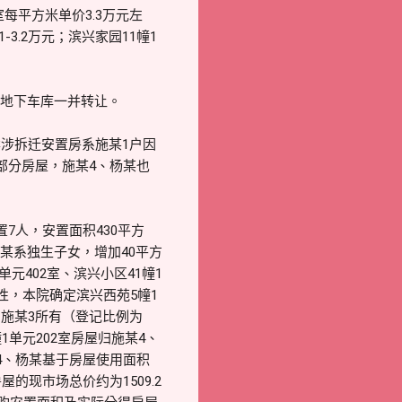
室每平方米单价3.3万元左
-3.2万元；滨兴家园11幢1
附赠地下车库一并转让。
涉拆迁安置房系施某1户因
部分房屋，施某4、杨某也
7人，安置面积430平方
杨某系独生子女，增加40平方
元402室、滨兴小区41幢1
性，本院确定滨兴西苑5幢1
某、施某3所有（登记比例为
幢1单元202室房屋归施某4、
4、杨某基于房屋使用面积
现市场总价约为1509.2