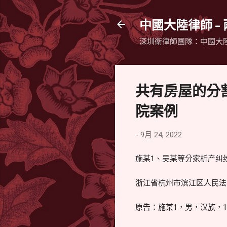
中國大陸律師 -
深圳衛律師團隊：中國大
共有房屋的分割
院案例
-
9月 24, 2022
施某1、吴某等分家析产纠
浙江省杭州市滨江区人民法院 
原告：施某1，男，汉族，1