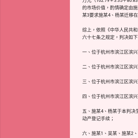
万元（102.79＊3.35＋80
的市场价值，酌情确定由施
某3要求施某4、杨某迁移
综上，依照《中华人民共和
六十七条之规定，判决如下
一、位于杭州市滨江区滨兴西
二、位于杭州市滨江区滨兴家
三、位于杭州市滨江区滨兴北
四、位于杭州市滨江区滨兴西
五、施某4、杨某于本判决
动产登记手续；
六、施某1、吴某、施某2