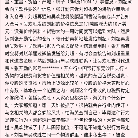
量、重量、货值、产地、牌子（3M及110N-1）等信息，刘超就
会向吴欢胜要这些信息。张开勤告诉刘超香港的海航仓库地址
和入仓号，刘超再通知吴欢胜将胶膜运到香港海航仓库并告知
入仓号。吴欢胜发给刘超的价格信息是1.1吨胶膜大约10万美
元，没有价格资料。货物大约一周时间就可以运到大陆，然后
运到张开勤指定的仓库，张开勤再将地址发给刘超，刘超再发
给吴欢胜，吴欢胜根据入仓单去提货。结算费用时，张开勤有
时会将对账单通过微信发送给刘超，有时会直接告知刘超重量
和代进费金额，然后刘超再与吴欢胜联系，让吴欢胜支付代进
费。张开勤的账号********，开户行中国银行东莞沙田支行。
货物的包税费和货物价值是相关的，越贵的东西包税费越贵。
像胶膜这类货物，市场上货源比较多，胶膜的价格大家都是心
中有数，基本在一个范围之内。刘超这个行业收的包税费肯定
不够缴税，包括吴欢胜，大家心里都清楚。海关有个什么行
动，大家都知道，哪一天谁被抓了，很快就会在行业内传开，
与之相关的人都会躲躲风头，怕海关查到自己，毕竟这种行为
是违法行为。刘超这行每年都抓一些包税走私的，大家也都知
道。吴欢胜做了十几年国际物流，不可能不知道包税行为是走
私。刘超与吴欢胜在同一个物流群里，谁走私出事了，被查