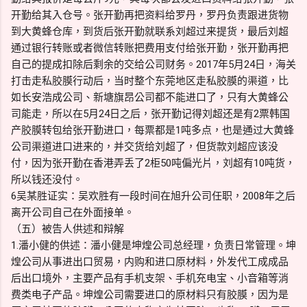
开勤给其入仓号。张开勤再把资料给罗丹，罗丹负责跟进货物
到大黄蜂仓库，到货后张开勤就联系刘超过来提货，最后刘超
通过银行转账或者微信转账把费用支付给张开勤，张开勤再把
自己的提成扣除后剩余的交给公司财务。2017年5月24日，海关
打击走私胶膜行动后，当时整个东莞地区走私胶膜的渠道，比
如长安浩成公司、新塘旗昂公司都不能进口了，只有大黄蜂公
司能走，所以在5月24日之后，张开勤记得刘超还是有2票韩国
产胶膜转包给张开勤进口，每票都是1吨多点，也是通过大黄蜂
公司渠道进口进来的，并交货给刘超了，但货款刘超应该没
付，因为张开勤在香港弄丢了2柜50吨偏光片，刘超有10吨货，
所以钱还没付。
6吴某胜证实：吴欢胜有一段时间在旭升公司任职，2008年之后
离开公司自己在外面接单。
（五）被告人供述和辩解
1.潘小健的供述：潘小健是坤煌公司总经理，负责日常管理。坤
煌公司从事进出口贸易，内购和进口原材料，外发代工成成品
后出口境外，主要产品有手机支架、手机充电宝、小音箱等消
费类电子产品。坤煌公司需要进口的原材料只有胶膜，因为是