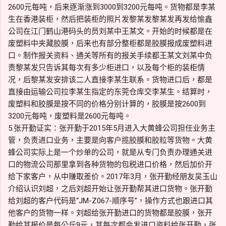
2600元每吨，后来逐渐涨到3000到3200元每吨。货物都是李某
生在香港装柜，然后把装柜的照片发黎某发黎某发再发给愉鑫
公司在江门鹤山港码头的员刘某中王某文。开始的时候都是在
废塑料中夹藏胶膜，后来也有部分整柜都是胶膜报成废塑料进
口。制作报关资料、通关等所有的报关手续都王某文刘某中负
责黎某发只告诉其每次有多少柜进口，以及每个柜的装柜情
况，后黎某发安排该二人直接李某生联系。货物进口后，都是
直接由运输公司拉李某生指定的东莞仓库交李某生。结算时，
废塑料和胶膜是按不同的价格分别计算的，胶膜是按2600到
3200元每吨，废塑料是2600元每吨。
5.张开勤证实：张开勤于2015年5月进入大黄蜂公司担任业务主
管，负责进口业务，主要是向客户揽胶膜和胶粒等货物。大黄
蜂公司实际上是一个炒单的公司，就是从专门负责办理通关进
口的物流公司那里拿到各种货物的包税进口价格，然后加价开
给下家客户，从中赚取差价。2017年3月，张开勤经朋友吴玉山
介绍认识刘超，之后刘超开始让张开勤帮其进口货物。张开勤
给刘超的客户代码是“JM-Z067-顺序号”，操作方式也跟进口其
他客户的货物一样。刘超给张开勤进口的货物都是胶膜，张开
勤给其报价是每公斤9元，其每次都会发进口资料给张开勤，张