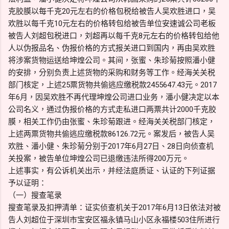
克胶膜以每千克20元左右的价格包税给被告人吴欢胜进口，吴
欢胜以每千克10元左右的价格转包给被告单位安速诚公司老板
被告人刘超包税进口，刘超再以每千克8元左右的价格转包给他
人以伪报品名、伪报价格的方式报关进口到国内，再由吴欢胜
将涉案货物运送给坤煌公司。其间，张蜜、朱珍菊按照潘小健
的安排，分别负责上述货物的采购和财务等工作。经海关关税
部门核定，上述25票货物共偷逃应缴税款2455647.43元。2017
年6月，因吴欢胜不再代理坤煌公司进口业务，潘小健决定以本
公司名义，通过伪报价格的方式走私进口两票共计2000千克胶
膜，相关工作仍由张蜜、朱珍菊跟进。经海关关税部门核定，
上述两票货物共偷逃应缴税款86126.72元。案发后，被告人吴
欢胜、潘小健、朱珍菊分别于2017年6月27日、28日向侦查机
关投案，被告单位坤煌公司已退缴违法所得200万元。
上述事实，有公诉机关出示，并经法庭质证、认证的下列证据
予以证明：
（一）搜查笔录
搜查笔录及扣押清单：证实侦查机关于2017年6月13日依法对被
告人刘超位于深圳市宝安区福永镇马山小区永福楼503住所进行