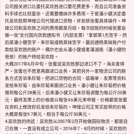
公司报关进口比委托吴欢胜进口要花费更多，而且公司准备资
料手续也比较复杂，还需要缴纳许多费用。于是潘小健决定委
托吴欢胜帮坤煌公司代理进口货物，并安排张蜜具体操作。坤
煌公司和吴欢胜之间的费用都是月结，每次结账的时候张蜜会
做一张“支付国内货款通知书（内部支票）”拿郭某1杰签字，然
后是潘小健签字、朱珍菊或杨某妹签字，最后通杨某妹账户付
款给吴欢胜的账户，偶尔也会从潘小健或者潘湖南（潘小健的
爸爸）的账户转给吴欢胜。
大概2017年6月中旬，张蜜说吴欢胜那边进口不了，海关查得
严。张蜜也不愿意再跟进口业务，其把另外一家物流公司的联
系方式告诉朱珍菊，把进口货物的合同、装箱单、发票等资料
发给朱珍菊，由朱珍菊来跟进口业务。潘小健让朱珍菊把价格
做到每公斤28美元，后来潘小健又让朱珍菊调整为每公斤20美
元，最终发票上的价格是以每张4.6美元来申报，价格都是张蜜
在资料上修改好后发给朱珍菊的。坤煌公司正常买胶带的价格
大概是每张9.7美元，相当于每公斤50美元。
4.吴欢胜的供述：吴欢胜从2007年2月开始做国际物流，都是自
己在做，一直没有成立公司。2016年7、8月的时候，吴欢胜的