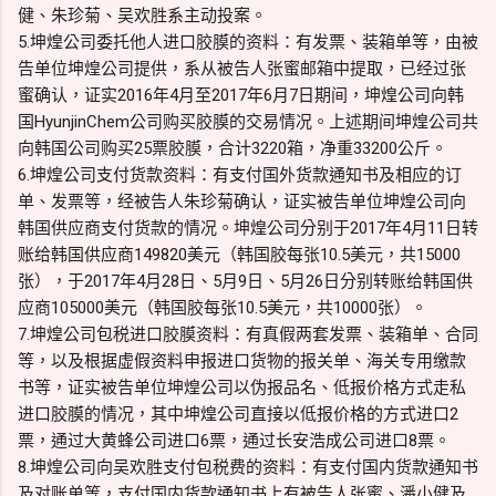
健、朱珍菊、吴欢胜系主动投案。
5.坤煌公司委托他人进口胶膜的资料：有发票、装箱单等，由被
告单位坤煌公司提供，系从被告人张蜜邮箱中提取，已经过张
蜜确认，证实2016年4月至2017年6月7日期间，坤煌公司向韩
国HyunjinChem公司购买胶膜的交易情况。上述期间坤煌公司共
向韩国公司购买25票胶膜，合计3220箱，净重33200公斤。
6.坤煌公司支付货款资料：有支付国外货款通知书及相应的订
单、发票等，经被告人朱珍菊确认，证实被告单位坤煌公司向
韩国供应商支付货款的情况。坤煌公司分别于2017年4月11日转
账给韩国供应商149820美元（韩国胶每张10.5美元，共15000
张），于2017年4月28日、5月9日、5月26日分别转账给韩国供
应商105000美元（韩国胶每张10.5美元，共10000张）。
7.坤煌公司包税进口胶膜资料：有真假两套发票、装箱单、合同
等，以及根据虚假资料申报进口货物的报关单、海关专用缴款
书等，证实被告单位坤煌公司以伪报品名、低报价格方式走私
进口胶膜的情况，其中坤煌公司直接以低报价格的方式进口2
票，通过大黄蜂公司进口6票，通过长安浩成公司进口8票。
8.坤煌公司向吴欢胜支付包税费的资料：有支付国内货款通知书
及对账单等，支付国内货款通知书上有被告人张蜜、潘小健及