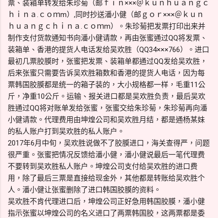
票、装箱单转发给朱珍菊（邮ｆｉｎ×××＠ｋｕｎｈｕａｎｇｃ
ｈｉｎａ.ｃｏｍm）,同时抄送潘小健（邮ｇｏｒ×××＠ｋｕｎ
ｈｕａｎｇｃｈｉｎａ.ｃｏｍm）。朱珍菊把发票打印出来并
制作支付货款通知书向潘小健请款，再由张蜜通过QQ将发票、
装箱单、香港的提货人电话发给吴欢胜（QQ34×××766）。进口
最初几票胶膜时，张蜜把发票、装箱单都通过QQ发给吴欢胜，
后来张蜜只需要告诉吴欢胜箱数和香港的提货人电话，因为每
票韩国胶膜都是统一的箱子装的，大小规格都一样，毛重11公
斤，净重10公斤。运输、报关进口都是吴欢胜负责，最后吴欢
胜通过QQ将对账单发给张蜜，张蜜交给朱珍菊，朱珍菊再向潘
小健请款。代理费用由坤煌公司和吴欢胜月结，都是通杨某妹
的私人账户打到吴欢胜的私人账户。
2017年6月中旬，吴欢胜说做不了胶膜进口，海关查得严，问题
很严重。张蜜把情况反馈给潘小健，潘小健说最后一笔代理费
不要转到吴欢胜私人账户。坤煌公司支付给吴欢胜的进口费
用，除了最后三票是直接给现金外，其他都是转账给吴欢胜个
人。潘小健让张蜜删除了进口韩国胶膜的资料。
吴欢胜不肯代理进口后，坤煌公司正好急用韩国胶膜，潘小健
指示张蜜以坤煌公司的名义进口了两票韩国胶，这两票都是委