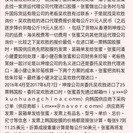
去找一家货运代理公司代理进口胶膜。张蜜做出口业务时与旭
升国际货运有限公司的老板吴欢胜有过联系，于是就找吴欢胜
询价。吴欢胜给的进口代理费报价是每公斤21元人民币（之后
逐步降价到每公斤19元人民币），包括了货物从香港到坤煌公
司的运费、海关税费等一切费用。张蜜又向其他货运代理公司
询价，比较之下吴欢胜的报价最低。在进口第一票韩国胶膜
时，韩国供应商先把胶膜的发票、装箱单发给张蜜，张蜜问潘
小健要如何处理。潘小健召集张蜜和公司财务朱珍菊、老板杨
某妹一起讨论是以坤煌公司的名义进口还是委托吴欢胜代理进
口。潘小健让朱珍菊核算一下两个方案的成本，张蜜把资料发
给朱珍菊，最终潘小健决定让吴欢胜代理进口。
2016年4月至2017年6月7日，坤煌公司共委托吴欢胜进口了25
票韩国胶。委托吴欢胜进口时，张蜜首先通过邮箱ｍｉｙ×××＠
ｋｕｎｈｕａｎｇｃｈｉｎａ.ｃｏｍm）向韩国供应商下采购
订单（供应商邮ｉｌｍ×××＠ｎａｖｅｒ.ｃｏｍm）,供应商将
发票、装箱单发给张蜜，发票上有品名、型号、单价、总价、
尺寸等信息，发票上韩国胶膜的价格都是按张计算，每张9.7到
11.25.美元，折算成按重量计算是每公斤50美元。张蜜再将发