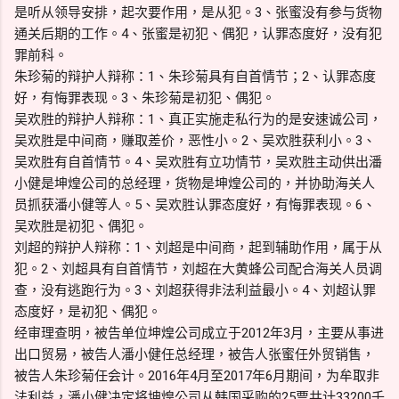
是听从领导安排，起次要作用，是从犯。3、张蜜没有参与货物
通关后期的工作。4、张蜜是初犯、偶犯，认罪态度好，没有犯
罪前科。
朱珍菊的辩护人辩称：1、朱珍菊具有自首情节；2、认罪态度
好，有悔罪表现。3、朱珍菊是初犯、偶犯。
吴欢胜的辩护人辩称：1、真正实施走私行为的是安速诚公司，
吴欢胜是中间商，赚取差价，恶性小。2、吴欢胜获利小。3、
吴欢胜有自首情节。4、吴欢胜有立功情节，吴欢胜主动供出潘
小健是坤煌公司的总经理，货物是坤煌公司的，并协助海关人
员抓获潘小健等人。5、吴欢胜认罪态度好，有悔罪表现。6、
吴欢胜是初犯、偶犯。
刘超的辩护人辩称：1、刘超是中间商，起到辅助作用，属于从
犯。2、刘超具有自首情节，刘超在大黄蜂公司配合海关人员调
查，没有逃跑行为。3、刘超获得非法利益最小。4、刘超认罪
态度好，是初犯、偶犯。
经审理查明，被告单位坤煌公司成立于2012年3月，主要从事进
出口贸易，被告人潘小健任总经理，被告人张蜜任外贸销售，
被告人朱珍菊任会计。2016年4月至2017年6月期间，为牟取非
法利益，潘小健决定将坤煌公司从韩国采购的25票共计33200千