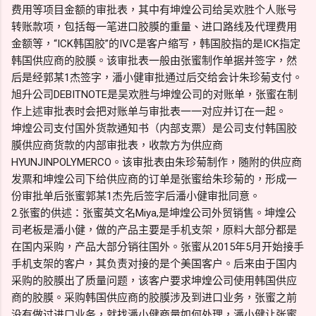
费用等项目金额的审批表，其中有坤煌公司给吴欢胜个人账号
转账款项，包括每一笔进口胶膜的重量、进口路线及代理费用
金额等，“ICK韩国胶”的IVC是客户缩写，韩国胶指的是ICK指定
韩国供应商的胶膜。该审批表一般由张蜜制作单据并签字，然
后是经郭某1杰签字，潘小健审批通过后交给会计朱珍菊支付。
旭升公司DEBITNOTE是吴欢胜与坤煌公司的对账单，张蜜在制
作上述审批表时会把对账单与审批表一一对应并订在一起。
坤煌公司支付国外货款通知书（内部支票）是公司支付韩国胶
膜供应商货款的内部审批表，收款方为供应商
HYUNJINPOLYMERCO。该审批表由朱珍菊制作，随附的供应商
发票和坤煌公司下给供应商的订单是张蜜给朱珍菊的，形成一
份审批单后张蜜郭某1杰先后签字后潘小健审批同意。
2.张蜜的供述：张蜜英文名Miya,是坤煌公司外贸销售。坤煌公
司老板是潘小健，做的产品主要是手机支架，原料大部分都是
在国内采购，产品大部分销往国外。张蜜从2015年5月开始接手
手机支架的客户，其负责对接的是个美国客户。后来由于国内
采购的胶膜出了质量问题，该客户要求坤煌公司使用韩国供应
商的胶膜。采购韩国供应商的胶膜涉及到进口业务，张蜜之前
没有做过进口业务，就找潘小健商量如何处理，潘小健让张蜜