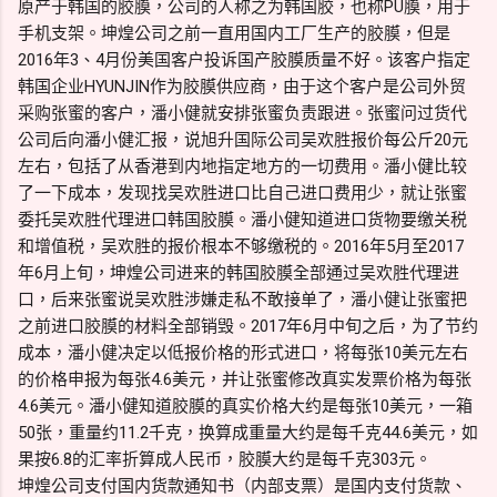
原产于韩国的胶膜，公司的人称之为韩国胶，也称PU膜，用于
手机支架。坤煌公司之前一直用国内工厂生产的胶膜，但是
2016年3、4月份美国客户投诉国产胶膜质量不好。该客户指定
韩国企业HYUNJIN作为胶膜供应商，由于这个客户是公司外贸
采购张蜜的客户，潘小健就安排张蜜负责跟进。张蜜问过货代
公司后向潘小健汇报，说旭升国际公司吴欢胜报价每公斤20元
左右，包括了从香港到内地指定地方的一切费用。潘小健比较
了一下成本，发现找吴欢胜进口比自己进口费用少，就让张蜜
委托吴欢胜代理进口韩国胶膜。潘小健知道进口货物要缴关税
和增值税，吴欢胜的报价根本不够缴税的。2016年5月至2017
年6月上旬，坤煌公司进来的韩国胶膜全部通过吴欢胜代理进
口，后来张蜜说吴欢胜涉嫌走私不敢接单了，潘小健让张蜜把
之前进口胶膜的材料全部销毁。2017年6月中旬之后，为了节约
成本，潘小健决定以低报价格的形式进口，将每张10美元左右
的价格申报为每张4.6美元，并让张蜜修改真实发票价格为每张
4.6美元。潘小健知道胶膜的真实价格大约是每张10美元，一箱
50张，重量约11.2千克，换算成重量大约是每千克44.6美元，如
果按6.8的汇率折算成人民币，胶膜大约是每千克303元。
坤煌公司支付国内货款通知书（内部支票）是国内支付货款、