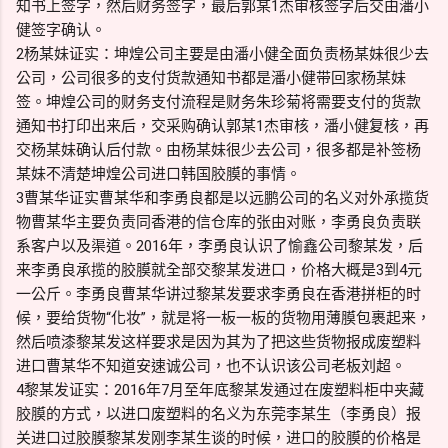
知书上签字，然后财务签字，最后郭某1杰审核签字后交由潘小
健签字确认。
2杨某妹证实：坤煌公司主要是由潘小健全面负责杨某妹很少去
公司，公司很多的支付货款通知书都是潘小健带回家杨某妹
签。坤煌公司的财务支付流程是财务朱珍菊将需要支付的货款
通知书打印出来后，交采购确认郭某1杰审核，潘小健复核，再
交杨某妹确认后付款。由杨某妹很少去公司，很多都是补签杨
某妹不清楚坤煌公司进口韩国胶膜的事情。
3曹某华证实曹某华和李勇良都是以远鹏公司的名义对外承揽货
物曹某华主要负责同香港的信仓库的张由对账，李勇良负责联
系客户以及渠道。2016年，李勇良认识了愉鑫公司黎某发，后
来李勇良承揽的胶膜就全部交黎某发进口，价格大概是3到4元
一公斤。李勇良曹某华讲过黎某发要求李勇良在香港拼柜的时
候，要给货物“化妆”，就是将一板一板的货物用薄膜包裹起来，
然后喷漆黎某发这样要求是因为其为了把这些货物报成废塑料
进口曹某华不知道安速诚公司，也不认识该公司老板刘超。
4黎某发证实：2016年7月至年底黎某发通过在废塑料柜中夹藏
胶膜的方式，以进口废塑料的名义为东莞李某生（李勇良）报
关进口过胶膜黎某发刚李某生谈的时候，进口的胶膜的价格是