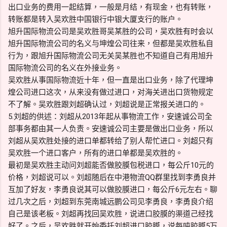
出口业务的费用一起结算，一般是月结，有现金，也有转账，
转账都是转入吴欢胜中国银行中银大厦支行的账户。
旭升国际物流公司是吴欢胜哥吴某胜的公司，吴欢胜有时会以
旭升国际物流公司的名义与坤煌公司往来，但都是吴欢胜私自
行为，跟旭升国际物流公司无关吴某胜也不知道自己有用旭升
国际物流公司的名义在外接业务。
吴欢胜从事国际物流近十年，但一直是出口业务，除了代理坤
煌公司进口这次，从来没有做过进口，对海关进出口货物规定
不了解。吴欢胜跟刘超确认过，刘超说是正常报关进口的。
5.刘超的供述：刘超从2013年起从事物流工作，安速诚公司全
部事务都由其一人负责。安速诚公司主要是做出口业务，所以
刘超从吴欢胜处接的进口单都转给了别人帮忙进口。刘超只有
吴欢胜一个进口客户，所有的进口单都是吴欢胜的。
最初是吴欢胜主动问刘超能否做胶膜包税进口，每公斤10元的
价格，刘超说可以。刘超随后在中港物流QQ群里找到李勇良并
互加了好友，李勇良说其可以做胶膜进口，每公斤6元左右。聊
过几次之后，刘超到东莞南城远鹏公司见李勇良，李勇良介绍
自己是该老板。刘超再找回吴欢胜，说进口胶膜的渠道己经找
好了。之后，吴欢胜就开始委托刘超进口胶膜，说每吨胶膜5万