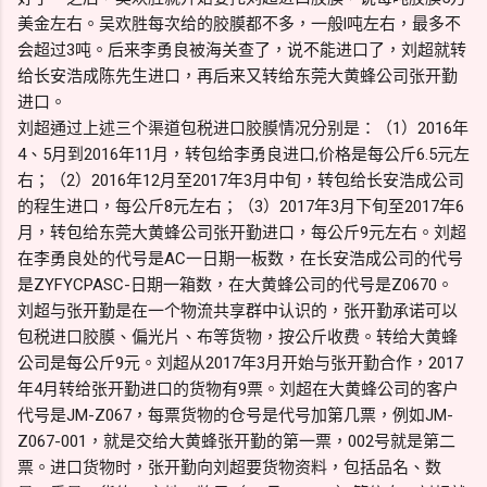
美金左右。吴欢胜每次给的胶膜都不多，一般l吨左右，最多不
会超过3吨。后来李勇良被海关查了，说不能进口了，刘超就转
给长安浩成陈先生进口，再后来又转给东莞大黄蜂公司张开勤
进口。
刘超通过上述三个渠道包税进口胶膜情况分别是：（1）2016年
4、5月到2016年11月，转包给李勇良进口,价格是每公斤6.5元左
右；（2）2016年12月至2017年3月中旬，转包给长安浩成公司
的程生进口，每公斤8元左右；（3）2017年3月下旬至2017年6
月，转包给东莞大黄蜂公司张开勤进口，每公斤9元左右。刘超
在李勇良处的代号是AC一日期一板数，在长安浩成公司的代号
是ZYFYCPASC-日期一箱数，在大黄蜂公司的代号是Z0670。
刘超与张开勤是在一个物流共享群中认识的，张开勤承诺可以
包税进口胶膜、偏光片、布等货物，按公斤收费。转给大黄蜂
公司是每公斤9元。刘超从2017年3月开始与张开勤合作，2017
年4月转给张开勤进口的货物有9票。刘超在大黄蜂公司的客户
代号是JM-Z067，每票货物的仓号是代号加第几票，例如JM-
Z067-001，就是交给大黄蜂张开勤的第一票，002号就是第二
票。进口货物时，张开勤向刘超要货物资料，包括品名、数