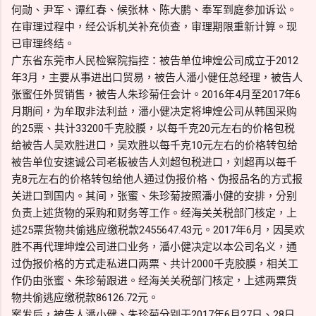
何勋、尹军、谭红春、候张林、陈大鹏、奉军到庭参加诉讼。
在审理过程中，经公诉机关补充侦查，审理期限重新计算。现
已审理终结。
广东省东莞市人民检察院指控：被告单位坤煌公司成立于2012
年3月，主要从事进出口贸易，被告人潘小健任总经理，被告人
张蜜任外贸销售，被告人朱珍菊任会计。2016年4月至2017年6
月期间，为牟取非法利益，潘小健决定将坤煌公司从韩国采购
的25票、共计33200千克胶膜，以每千克20元左右的价格包税
给被告人吴欢胜进口，吴欢胜以每千克10元左右的价格转包给
被告单位安速诚公司老板被告人刘超包税进口，刘超再以每千
克8元左右的价格转包给他人通过伪报价格、伪报品名的方式报
关进口到国内。其间，张蜜、朱珍菊按照潘小健的安排，分别
负责上述货物的采购和财务等工作。经海关关税部门核定，上
述25票货物共偷逃应缴税款2455647.43元。2017年6月，因吴欢
胜不再代理坤煌公司进口业务，潘小健决定以本公司名义，通
过伪报价格的方式走私进口两票、共计2000千克胶膜，相关工
作仍由张蜜、朱珍菊跟进。经海关关税部门核定，上述两票货
物共偷逃应缴税款86126.72元。
案发后，被告人潘小健、朱珍菊分别于2017年6月27日、28日