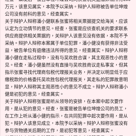
万元，该意见属实，本院予以采纳。辩护人辩称被告单位坤煌
公司没有前科的意见，经查属实。
关于辩护人辩称潘小健联系张蜜将相关票据提交给海关，应该
认定为立功情节的意见。经查，张蜜是应侦查机关的要求联系
供应商提供相关票据的，关辩护人该意见没有依据，本院不予
采纳。辩护人辩称本案属于单位犯罪，潘小健没有获得非法受
益，被告单位有退缴违法所得的意见，经查属实。辩护人辩称
潘小健在走私过程中，没有与吴欢胜合谋，其主观恶性小的意
见。经查，潘小健虽然没有直接与吴欢胜商议走私事宜，但其
指示张蜜寻找代理商包税代理报关业务，并决定以明显低于应
缴税款的价格委托吴欢胜包税代理报关，其走私的犯罪故意明
显，辩护人辩称其主观恶性小的意见不成立。辩护人辩称潘小
健是初犯的意见，经查属实。
关于辩护人辩称张蜜是听从领导的安排，在本案中起次要作
用，是从犯的意见。经查，张蜜是被告单位坤煌公司的员工，
在工作上听从潘小健的指示，在共同犯罪中起次要作用，是从
犯。辩护人该意见成立，本院予以采纳。辩护人辩称张蜜没有
参与货物通关后期的工作，是初犯等意见，经查属实。