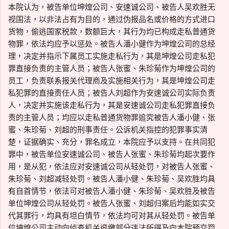
本院认为，被告单位坤煌公司、安速诚公司、被告人吴欢胜无
视国法，以非法占有为目的，通过伪报品名或价格的方式进口
货物，偷逃国家税款，数额巨大，其行为均已构成走私普通货
物罪，依法均应予以惩处。被告人潘小健作为坤煌公司的总经
理，决定并指示下属员工实施走私行为，其是坤煌公司走私犯
罪直接负责的主管人员；被告人张蜜、朱珍菊作为坤煌公司的
员工，负责联系报关代理商及实施相关行为，其是坤煌公司走
私犯罪的直接责任人员；被告人刘超作为安速诚公司实际负责
人，决定并实施该走私行为，其是安速诚公司走私犯罪直接负
责的主管人员；均应以走私普通货物罪追究被告人潘小健、张
蜜、朱珍菊、刘超的刑事责任。公诉机关指控的犯罪事实清
楚，证据确实、充分，罪名成立，本院应予以支持。在共同犯
罪中，被告单位安速诚公司、被告人张蜜、朱珍菊均起次要作
用，是从犯，依法应对安速诚公司从轻处罚，对被告人张蜜、
朱珍菊、刘超减轻处罚。被告人潘小健、朱珍菊、吴欢胜均具
有自首情节，依法可对被告人潘小健、朱珍菊、吴欢胜及被告
单位坤煌公司从轻处罚。被告人张蜜、刘超归案后均能如实交
代其罪行，均具有坦白情节，依法均可对其从轻处罚。被告单
位坤煌公司主动向侦查机关退缴部分违法所得及向本院预交罚