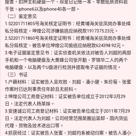
搜查，扣押主机硬盘一个、现金日记账一本、零散纸质资料若
干张、iphone6以及iphone4S各一部。
（二）鉴定意见
1.52201711805号海关核定证明书：经黄埔海关驻凤岗办事处缉
私分局核定，坤煌公司涉嫌偷逃应纳税款1917375.23元。
2.52201711860号海关核定证明书：经黄埔海关驻凤岗办事处缉
私分局核定，被告单位坤煌公司偷逃应纳税款624398.92元。
3.电子证据鉴定意见书：证实侦查机关依法对被告人刘超的两部
手机和一个电脑硬盘及大黄蜂公司张开勤、罗锦华二人的两个
电脑硬盘，以及两个U盘进行检测并提取电子证据的情况。
（三）书证
1.户籍材料：证实被告人吴欢胜、刘超、潘小健、朱珍菊、张蜜
作案时已达刑事责任年龄且无前科。
2.坤煌公司工商登记材料：证实被告单位成立于2012年3月29
日，法定代表人杨某妹。
3.安速诚公司工商登记材料：证实被告单位成立于2011年7月29
日，法定代表人为刘超，公司经营范围是搬运装卸、国内货运
代理、货物及技术进出口等。
4.抓获经过：证实被告人张蜜、刘超均系被动归案，被告人潘小