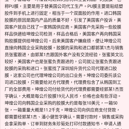
称PU膜，主要是用于替美国公司代工生产。PU膜主要是粘结塑
胶件到手机上进行固定，相当于一个双面胶的作用。进口韩国
胶膜的原因是国内产品的质量不好，引发了美国客户投诉，美
国客户就自己找了一家韩国供应商。美国客户先采购一些胶膜
样品快递给坤煌公司检测，样品合格后，美国客户再向韩国采
购胶膜提供给坤煌公司。后来美国客户嫌麻烦，便让坤煌公司
直接向韩国企业采购胶膜。胶膜的采购和进口都郭某1杰与销售
员张蜜跟进，由郭某1杰跟国外客户没有交流经验，张蜜英文比
较好，美国客户也是张蜜负责跟进的，公司就让张蜜负责跟进
胶膜的采购和进口。张蜜找了深圳旭升货代公司代理进口胶
膜，这家公司也代理坤煌公司的出口业务。坤煌公司委托该公
司进口胶膜，只需要给对方代理费，代理费包含了从韩国到工
厂的全部费用。坤煌公司付给货代的代理费都需要经郭某1杰签
字确认，大概是每公斤胶膜19元人民币，价格也会有些浮动。
坤煌公司向韩国企业采购的胶膜大约是每张10美元，一箱50
张，一箱重量大概是11.2千克。坤煌公司向供应商支付贷款，
都需要经郭某1杰、潘小健签字确认。需要付款时，销售或采购
会拿采购单、订单到财务朱珍菊处打印付款通知书，申请人通