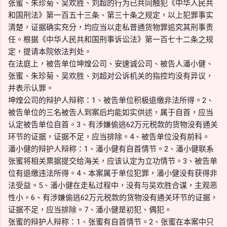
张蜜、朱珍菊、吴欢胜、刘超的行为已共同触犯《中华人民共
和国刑法》第一百五十三条、第三十条之规定，以上犯罪事实
清楚，证据确实充分，均应当以走私普通货物罪追究其刑事责
任。根据《中华人民共和国刑事诉讼法》第一百七十二条之规
定，提请本院依法判处。
在法庭上，被告单位坤煌公司、安速诚公司、被告人潘小健、
张蜜、朱珍菊、吴欢胜、刘超对公诉机关的指控均没有异议，
并表示认罪。
坤煌公司的辩护人辩称：1、被告单位积极退缴非法所得。2、
被告单位的三名被告人到案后均能如实供述，属于自首，应当
认定被告单位自首。3、有涉嫌偷逃62万元税款的货物没有通关
环节的证据，证据不足，应当排除。4、被告单位没有前科。
潘小健的辩护人辩称：1、潘小健有自首情节。2、潘小健联系
张蜜将相关票据提交给海关，应该认定为立功情节。3、被告单
位有退缴违法所得。4、本案属于单位犯罪，潘小健没有获得非
法受益。5、潘小健在走私过程中，没有与吴欢胜合谋，主观恶
性小。6、有涉嫌偷逃62万元税款的货物没有通关环节的证据，
证据不足，应当排除。7、潘小健是初犯、偶犯。
张蜜的辩护人辩称：1、张蜜有自首情节。2、张蜜在本案中只