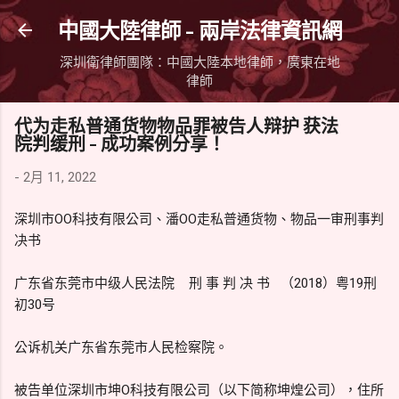
跳到主要內容
中國大陸律師 - 兩岸法律資訊網
深圳衛律師團隊：中國大陸本地律師，廣東在地
律師
代为走私普通货物物品罪被告人辩护 获法
院判缓刑 - 成功案例分享！
-
2月 11, 2022
深圳市OO科技有限公司、潘OO走私普通货物、物品一审刑事判
决书
广东省东莞市中级人民法院 刑 事 判 决 书 （2018）粤19刑
初30号
公诉机关广东省东莞市人民检察院。
被告单位深圳市坤O科技有限公司（以下简称坤煌公司），住所