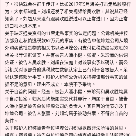
了，很快就会在群里传开。比如2017年5月海关打击走私胶膜行
为，大家都知道。刘超还发了相关视频给吴欢胜，其说其己经
知道了。刘超从来没有跟吴欢胜说过可以正常进口，因为正常
进口根本进不来。
关于缺乏通关资料的11票走私事实的认定问题。公诉机关指控
该部分走私偷逃税款62万元的事实，有被告单位坤煌公司从境
外购买该批货物的相关书以及坤煌公司支付包税费给吴欢胜的
相关书等证据证实，并有被告人潘小健、张蜜、朱珍菊的供词
佐证，被告人吴欢胜、刘超在法庭上对该事实予以确认，而公
诉机关对该部分偷逃税款在数额认定上已有利于各被告人。足
以认定该部分事实。辩护人辩称公诉机关指控该部分事实的证
据不足的意见，理由不成立，本院不予采纳。
关于自首的问题。经查，被告人潘小健、朱珍菊和吴欢胜均属
于自动投案，归案后均能如实交代其罪行，均属于自首。被告
人潘小健是被告单位坤煌公司的负责人，其自首的情节亦及于
坤煌公司。被告人张蜜、刘超均属于被动归案，不符合自首的
条件。
关于辩护人辩称被告单位坤煌公司积极退缴非法所得的意见。
经查，案发后，被告单位坤煌公司向侦查机关退缴非法所得200