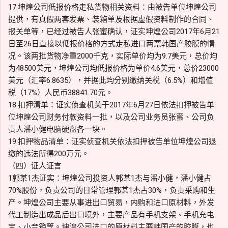
17.坤煌公司低报价格走私货物相关资料：由被告单位坤煌公司
提供，有真假两套发票、装箱单及根据虚假资料制作的合同、
报关单等，已经过被告人张蜜确认，证实坤煌公司2017年6月21
日至26日直接以低报价格的方式走私进口两票韩国产胶膜的情
况。该两批货物净重2000千克，实际单价均为9.7美元，总价均
为48500美元，坤煌公司均低报价格为单价4.6美元，总价23000
美元（汇率6.8635），并据此均分别缴纳关税（6.5%）和增值
税（17%）人民币38841.70元。
18.扣押清单：证实侦查机关于2017年6月27日依法扣押被告单
位坤煌公司财务付款资料一批，以及公司业务员张蜜、公司负
责人潘小健电脑硬盘各一块。
19.扣押物品清单：证实侦查机关依法扣押被告单位坤煌公司退
缴的违法所得200万元。
（四）证人证言
1郭某1杰证实：坤煌公司投资人郭某1杰与潘小健，潘小健占
70%股份，负责公司的日常管理郭某1杰占30%，负责采购和生
产。坤煌公司主要从事进出口贸易，内购和进口原材料，外发
代工制造出成品后出口境外，主要产品有手机支架、手机充电
宝、小音箱等。坤湟公司进口的原材料主要韩国产的胶膜，也