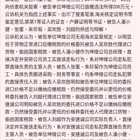
向侦查机关投案，被告单位坤煌公司已退缴违法所得200万元。
公诉机关为指控上述事实，出示了搜查笔录,海关核定证明书等
鉴定意见,郭某1等证人的证言，户籍证明等书证，被告人潘小
健、张蜜、朱珍菊、吴欢胜、刘超的供述与辩解。
公诉机关认为，被告单位坤煌公司无视海关监管规定，以明显
低于货物正常进口应缴税款的价格委托被告人吴欢胜代理进口
货物，偷逃国家税款，被告人潘小健作为坤煌公司总经理，直
接决定并安排公司员工实施该走私行为，系对坤煌公司走私犯
罪直接负责的主管人员，被告人张蜜、朱珍菊作为坤煌公司员
工，具体负责跟进采购、财务等事宜，均系坤煌公司走私犯罪
的直接责任人员；被告人吴欢胜明知被告单位坤煌公司的委托
进口价格不足以缴纳应缴税款，仍然接受委托并以更低的价格
转委托被告人刘超代理进口货物，偷逃国家税款；被告单位安
速诚公司明知被告人吴欢胜的委托进口价格不足以缴纳应缴税
款，仍然接受委托并以更低的价格转委托他人代理进口货物，
偷逃国家税款，被告人刘超作为安速诚公司实际负责人，直接
决定并实施该走私行为，系对安速诚公司走私犯罪直接负责的
主管人员。被告单位坤煌公司、安速诚公司及被告人潘小健、