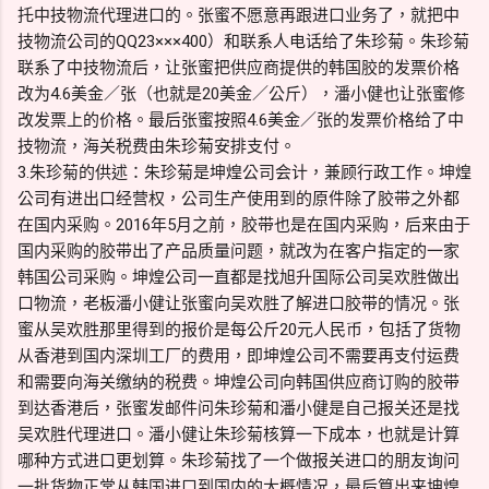
托中技物流代理进口的。张蜜不愿意再跟进口业务了，就把中
技物流公司的QQ23×××400）和联系人电话给了朱珍菊。朱珍菊
联系了中技物流后，让张蜜把供应商提供的韩国胶的发票价格
改为4.6美金／张（也就是20美金／公斤），潘小健也让张蜜修
改发票上的价格。最后张蜜按照4.6美金／张的发票价格给了中
技物流，海关税费由朱珍菊安排支付。
3.朱珍菊的供述：朱珍菊是坤煌公司会计，兼顾行政工作。坤煌
公司有进出口经营权，公司生产使用到的原件除了胶带之外都
在国内采购。2016年5月之前，胶带也是在国内采购，后来由于
国内采购的胶带出了产品质量问题，就改为在客户指定的一家
韩国公司采购。坤煌公司一直都是找旭升国际公司吴欢胜做出
口物流，老板潘小健让张蜜向吴欢胜了解进口胶带的情况。张
蜜从吴欢胜那里得到的报价是每公斤20元人民币，包括了货物
从香港到国内深圳工厂的费用，即坤煌公司不需要再支付运费
和需要向海关缴纳的税费。坤煌公司向韩国供应商订购的胶带
到达香港后，张蜜发邮件问朱珍菊和潘小健是自己报关还是找
吴欢胜代理进口。潘小健让朱珍菊核算一下成本，也就是计算
哪种方式进口更划算。朱珍菊找了一个做报关进口的朋友询问
一批货物正常从韩国进口到国内的大概情况，最后算出来坤煌