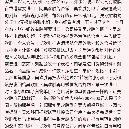
客户坤煌公司张小姐（英文名miya，张蜜）说坤煌公司有胶膜
在香港需要进口，问吴欢胜能否做。吴欢胜打电话问安速诚公
司刘超，刘超说可以做，每公斤收费是10或11元，吴欢胜就每
公斤加2元报价给张小姐，张小姐说考虑一下。过了大约一个月
左右，张小姐说有胶膜要进口，公司接受吴欢胜的报价，吴欢
胜打电话给刘超，刘超说把货物送到香港海航仓库，并告诉吴
欢胜一个入仓号。吴欢胜把香港海航仓库的地址和入仓号给了
张小姐，让张小姐把胶膜安排送过去，之后通关都是刘超在处
理。吴欢胜从坤煌公司承揽进口的胶膜全部转包给了刘超。
需要进口之前，刘超会发一个表格，内容是进口货物资料，如
品名、商品编码、成份、件数、净毛重、单价、规格、用途、
原产国等信息，吴欢胜再把表格通过QQ转发给张小姐，张小姐
填好发回给吴欢胜，吴欢胜再用微信发给刘超。第一次进口
时，张小姐填了货物单价，之后说货物单价都是一样的，让吴
欢胜自己填就行，一箱货物的价格大约在800-1000元人民币之
间。货物通关后，刘超通知吴欢胜到东莞大朗福品城工业园仓
库提货，吴欢胜再把货送至坤煌公司仓库。每次提完货后，吴
欢胜都是马上用中国银行中银大厦支行的账户把费用转到刘超
的深圳农行账户。吴欢胜与坤煌公司之间是将包税进口费用和