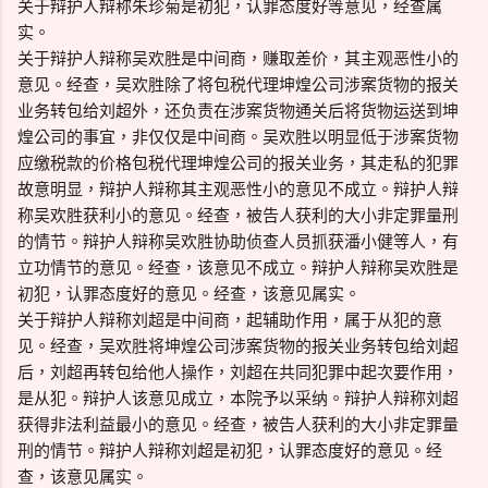
关于辩护人辩称朱珍菊是初犯，认罪态度好等意见，经查属
实。
关于辩护人辩称吴欢胜是中间商，赚取差价，其主观恶性小的
意见。经查，吴欢胜除了将包税代理坤煌公司涉案货物的报关
业务转包给刘超外，还负责在涉案货物通关后将货物运送到坤
煌公司的事宜，非仅仅是中间商。吴欢胜以明显低于涉案货物
应缴税款的价格包税代理坤煌公司的报关业务，其走私的犯罪
故意明显，辩护人辩称其主观恶性小的意见不成立。辩护人辩
称吴欢胜获利小的意见。经查，被告人获利的大小非定罪量刑
的情节。辩护人辩称吴欢胜协助侦查人员抓获潘小健等人，有
立功情节的意见。经查，该意见不成立。辩护人辩称吴欢胜是
初犯，认罪态度好的意见。经查，该意见属实。
关于辩护人辩称刘超是中间商，起辅助作用，属于从犯的意
见。经查，吴欢胜将坤煌公司涉案货物的报关业务转包给刘超
后，刘超再转包给他人操作，刘超在共同犯罪中起次要作用，
是从犯。辩护人该意见成立，本院予以采纳。辩护人辩称刘超
获得非法利益最小的意见。经查，被告人获利的大小非定罪量
刑的情节。辩护人辩称刘超是初犯，认罪态度好的意见。经
查，该意见属实。