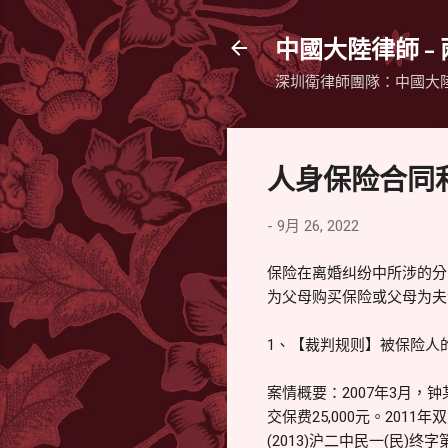
中國大陸律師 -
深圳衛律師團隊：中國大
人身保险合同
-
9月 26, 2022
保险在离婚纠纷中所涉的分
为父母购买保险或父母为夫
1、【裁判规则】被保险人
案情概要：2007年3月，
交保费25,000元。20
(2013)沪二中民一(民)终字第