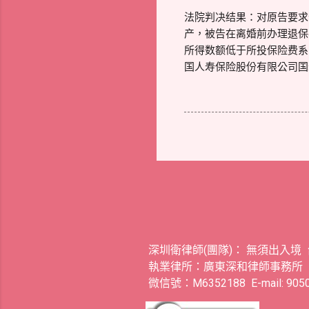
法院判决结果：对原告要求
产，被告在离婚前办理退保
所得数额低于所投保险费系
国人寿保险股份有限公司国
深圳衛律師(團隊)： 無須出入境
執業律所：廣東深和律師事務所
微信號：M6352188 E-mail: 9050.