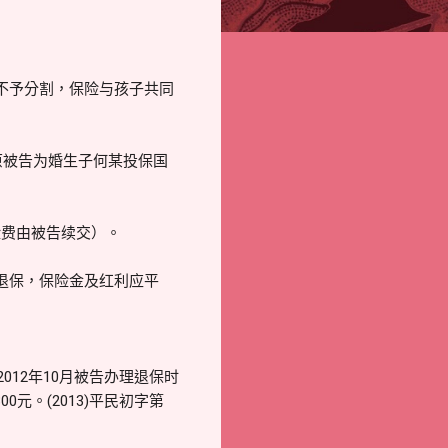
不予分割，保险与孩子共同
原被告为婚生子何某投保国
险费由被告续交）。
退保，保险金及红利应平
012年10月被告办理退保时
元。(2013)平民初字第