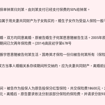
保单钟某归刘某，由刘某支付已经支付保费的50%给钟某。
如属于用夫妻共同财产为子女购买的，婚生子女作为受益人保险一般
婚，双方均同意离婚，原被告婚生子何某愿意随被告生活。2005年
间已欠两年保险费。(2014)高民初字第678号
振宇愿意随被告何某生活，国寿英才保险一份归被告何某所有（保
双方当事人婚姻关系存续期间所交纳的，应为夫妻共同财产，离婚前
，被告作为投保人为原告投保分红型保险，共交保险费18600元，2
61元。离婚后，原告要求依法分割该部分保险的保险费，并请求分割9300