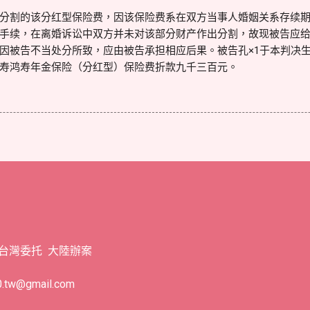
分割的该分红型保险费，因该保险费系在双方当事人婚姻关系存续
手续，在离婚诉讼中双方并未对该部分财产作出分割，故现被告应
因被告不当处分所致，应由被告承担相应后果。被告孔×1于本判决生
寿鸿寿年金保险（分红型）保险费折款九千三百元。
 台灣委托 大陸辦案
tw@gmail.com