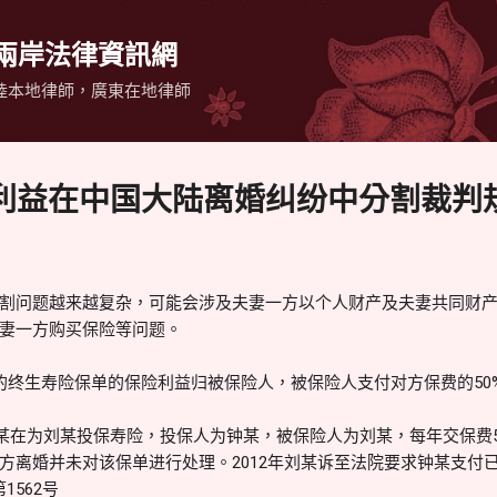
跳到主要內容
 兩岸法律資訊網
陸本地律師，廣東在地律師
利益在中国大陆离婚纠纷中分割裁判
割问题越来越复杂，可能会涉及夫妻一方以个人财产及夫妻共同财
妻一方购买保险等问题。
的终生寿险保单的保险利益归被保险人，被保险人支付对方保费的50
钟某在为刘某投保寿险，投保人为钟某，被保险人为刘某，每年交保费5,0
11年双方离婚并未对该保单进行处理。2012年刘某诉至法院要求钟某支
1562号