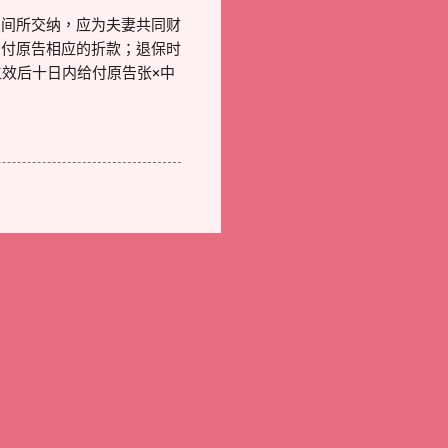
期间所交纳，应为夫妻共同财
给付原告相应的折款；退保时
效后十日内给付原告张×中