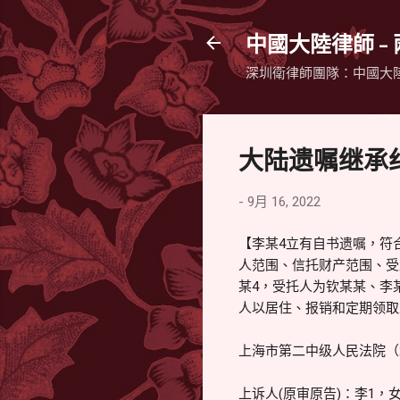
中國大陸律師 -
深圳衛律師團隊：中國大
大陆遗嘱继承
-
9月 16, 2022
【李某4立有自书遗嘱，符
人范围、信托财产范围、受
某4，受托人为钦某某、李
人以居住、报销和定期领取
上海市第二中级人民法院（2
上诉人(原审原告)：李1，