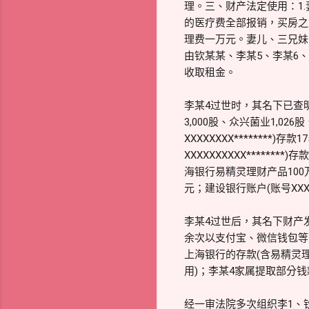
理。三、财产法定使用：1.
的医疗费全部报销，买房之
理费一万元。妻儿、三兄妹
由钦某某、李某5、李某6
收取租金。
李某4过世时，其名下已查明
3,000股、众兴菌业1,026
XXXXXXXX*******
XXXXXXXXXX********)
海银行易精灵理财产品100万元
元；建设银行账户(账号XXXXXX
李某4过世后，其名下财产
余次以支付宝、微信钱包等
上海银行的存款(含易精灵理财
用)；李某4家属提取部分
经一审法院多次组织李1、