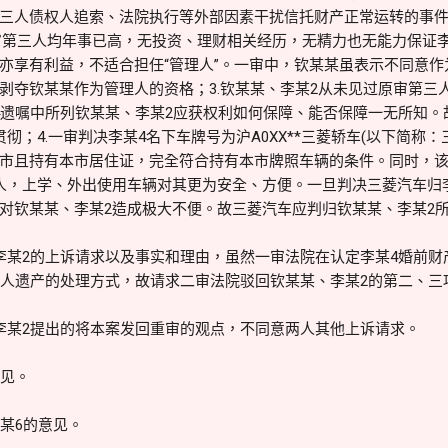
三人债权人追索、法院执行等外部因素干扰信托财产正常运转的事件
原审第三人均年事已高，无投资、理财相关经历，无精力也无能力保证
亦享有利益，不适合担任“管理人”。一审中，钦某某虽表示不同意
剥夺钦某某作为管理人的资格；3.钦某某、李某2从未见过原审第三
4遗嘱中所列钦某某、李某2应获权利如何保障、能否保障一无所知。
彻；4.一审判决李某4名下车牌号为沪A0XX**三菱轿车(以下简称：
市且持有本市居住证，完全符合持有本市牌照车辆的条件。同时，该
人，上学、外出使用车辆对其更为安全、方便。一旦判决三菱汽车归
对钦某某、李某2造成极大不便。故三菱汽车应判归钦某某、李某2
李某2的上诉请求以及事实和理由，虽然一审法院在认定李某4婚前财
个人遗产的处理方式，故请求二审法院驳回钦某某、李某2的第二、三
李某2提出的将本案发回重审的观点，不同意两人其他上诉请求。
意见。
某6的意见。