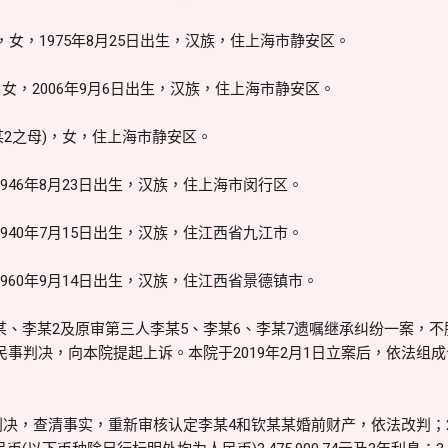
，女，1975年8月25日出生，汉族，住上海市静安区。
，女，2006年9月6日出生，汉族，住上海市静安区。
某2之母)，女，住上海市静安区。
946年8月23日出生，汉族，住上海市闵行区。
940年7月15日出生，汉族，住江西省九江市。
960年9月14日出生，汉族，住江西省景德镇市。
某、李某2及原审第三人李某5、李某6、李某7遗嘱继承纠纷一案，
3419号民事判决，向本院提起上诉。本院于2019年2月1日立案后，依
审判决，查清事实，重新审核认定李某4和钦某某婚前财产，依法改判；