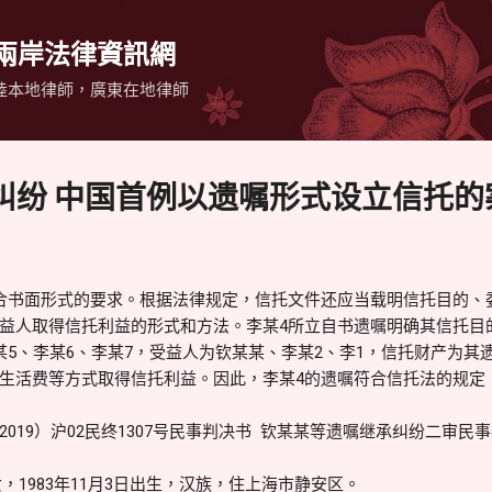
跳到主要內容
 兩岸法律資訊網
陸本地律師，廣東在地律師
纠纷 中国首例以遗嘱形式设立信托的
合书面形式的要求。根据法律规定，信托文件还应当载明信托目的、
益人取得信托利益的形式和方法。李某4所立自书遗嘱明确其信托目
某5、李某6、李某7，受益人为钦某某、李某2、李1，信托财产为其
生活费等方式取得信托利益。因此，李某4的遗嘱符合信托法的规定
019）沪02民终1307号民事判决书 钦某某等遗嘱继承纠纷二审民
女，1983年11月3日出生，汉族，住上海市静安区。