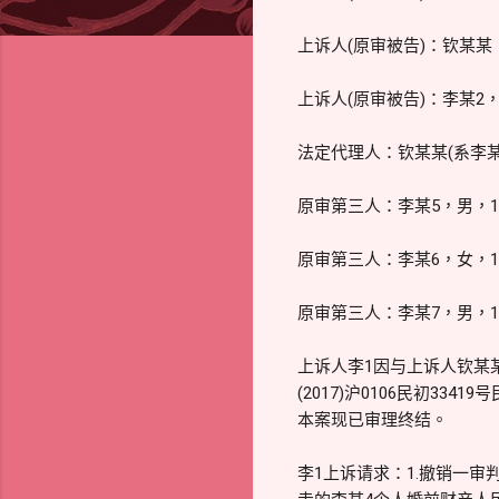
上诉人(原审被告)：钦某某
上诉人(原审被告)：李某2
法定代理人：钦某某(系李
原审第三人：李某5，男，1
原审第三人：李某6，女，1
原审第三人：李某7，男，1
上诉人李1因与上诉人钦某
(2017)沪0106民初3
本案现已审理终结。
李1上诉请求：1.撤销一