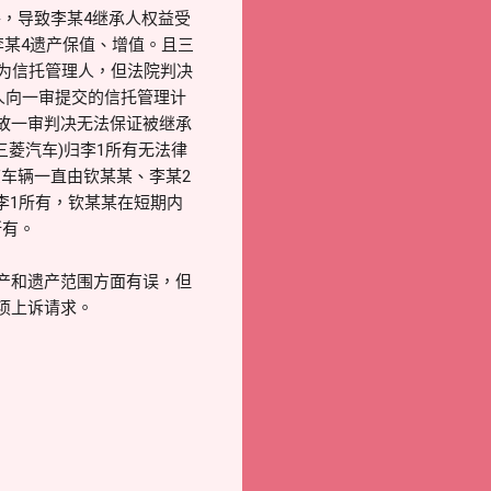
，导致李某4继承人权益受
李某4遗产保值、增值。且三
作为信托管理人，但法院判决
人向一审提交的信托管理计
故一审判决无法保证被继承
三菱汽车)归李1所有无法律
车辆一直由钦某某、李某2
李1所有，钦某某在短期内
所有。
产和遗产范围方面有误，但
项上诉请求。