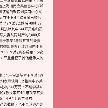
；3.二审诉讼费由钦某某、李某
付给上海指南公共信息中心(以
4将该笔钱款转到指南中心又
万元在李某4与钦某某再婚后
4与李某3离婚后700多万
判决以其中541万元系归还
夫妻共同财产的8,000多
属于李某4与钦某某的夫妻
短的婚姻关系存续时间内李某
李1、李某2购买房屋；5.钦
得利，严重侵犯了其他继承人的
：1.一审法院对于李某4遗
均表示认可；2.指南中心系
心的541万元，不与李某4
该些钱款是李某4在与钦某某夫
；4.李1上诉主张的
笔财产的数额，也不否认遗产的