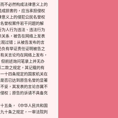
，而不必然构成法律意义上的
造成损害的，应当承担侵权
律意义上的侵犯公民名誉权
理名誉权案件若干问题的解
行为人行为违法、违法行为
来关系，被告在网络上发表
主观过错；从被告发布的言
仍负有举证责任证明被告之
的有关言论均在网络上发布，
，但前述询问笔录上并无办
第二款之规定，其记载的有
百一十四条规定的国家机关在
果是否已达到原告名誉的显著
务不妥，其发表的言论亦属不
的侵权；原告的诉请不具备充
六十五条，《中华人民共和国
第九十条之规定，一审法院判