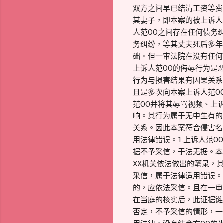
双方之间早已结清工资等费
其妻子，即本案的被上诉人
人范OO之间存在任何债务
务纠纷，等其丈夫死后多年
础。但一审法院在没有任何
上诉人范OO的侮辱行为是
行为与损害结果有因果关系
且是多次向本案上诉人范O
范OO并将其辱骂视频、上
响。其行为属于无中生有的
关系。因此本案符合侵害名
用法律错误。1.上诉人范
据不予采信，于法无据。本
XX机关依法做出的笔录，
采信，属于法律适用错误。
的，应依法采信。且在一审
在当庭的核实后，此证据链
否定，不予采信的情形，一