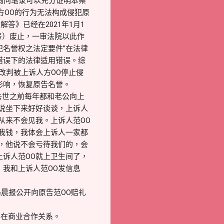
份询问笔录可以充分证明本案
方OO的行为无法构成侵犯原
》已经在2021年1月1
号）废止，一审法院以此作
犯名誉权之法定要件”在法律
错误下的法律适用错误。综
法改判被上诉人方OO停止侵
影响，恢复原告名誉。
去世之前每年都和老公向上
我说坐下来好好谈谈，上诉人
从来不会见我。上诉人范OO
给我钱，我体会上诉人一家都
话，他说不会亏待我们的，会
上诉人范OO就上卫生间了，
，我和上诉人范OO发信息
岛晨报公开向原告范OO赔礼
存在商业合作关系。