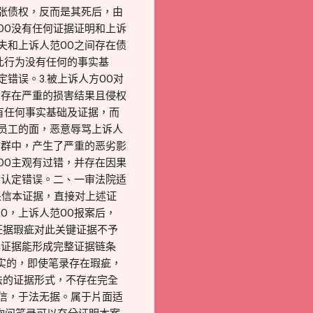
主张债权，反而是其死后，由
OO没有任何证据证明和上诉
夫和上诉人范OO之间存在债
此行为没有任何的事实基
错误。3.被上诉人方OO对
，存在严重的损害结果且侵权
有任何事实基础及证据，而
司员工的面，恶意辱骂上诉人
信群中，产生了严重的恶劣影
OO主观有过错，并存在因果
实认定错误。二、一审法院适
采信本证据，直接对上述证
O，上诉人范OO报案后，
证据瑕疵对此关键证据不予
案证据能形成完整证据链条
实的，即使笔录存在瑕疵，
法的证据形式，不存在完全
采信，于法无据。属于片面适