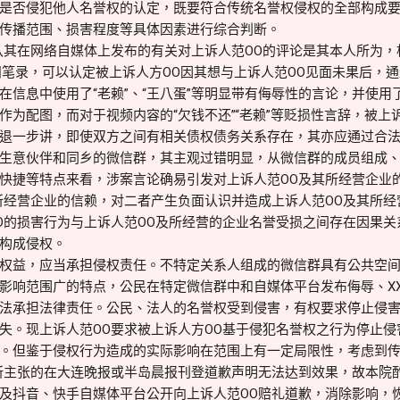
是否侵犯他人名誉权的认定，既要符合传统名誉权侵权的全部构成
传播范围、损害程度等具体因素进行综合判断。
认其在网络自媒体上发布的有关对上诉人范OO的评论是其本人所为
问笔录，可以认定被上诉人方OO因其想与上诉人范OO见面未果后，
在信息中使用了“老赖”、“王八蛋”等明显带有侮辱性的言论，并使用
作为配图，而对于视频内容的“欠钱不还”“老赖”等贬损性言辞，被上
退一步讲，即使双方之间有相关债权债务关系存在，其亦应通过合法
生意伙伴和同乡的微信群，其主观过错明显，从微信群的成员组成
快捷等特点来看，涉案言论确易引发对上诉人范OO及其所经营企业
所经营企业的信赖，对二者产生负面认识并造成上诉人范OO及其所
O的损害行为与上诉人范OO及所经营的企业名誉受损之间存在因果关
构成侵权。
权益，应当承担侵权责任。不特定关系人组成的微信群具有公共空
影响范围广的特点，公民在特定微信群中和自媒体平台发布侮辱、X
法承担法律责任。公民、法人的名誉权受到侵害，有权要求停止侵
失。现上诉人范OO要求被上诉人方OO基于侵犯名誉权之行为停止
。但鉴于侵权行为造成的实际影响在范围上有一定局限性，考虑到
所主张的在大连晚报或半岛晨报刊登道歉声明无法达到效果，故本院
及抖音、快手自媒体平台公开向上诉人范OO赔礼道歉，消除影响，