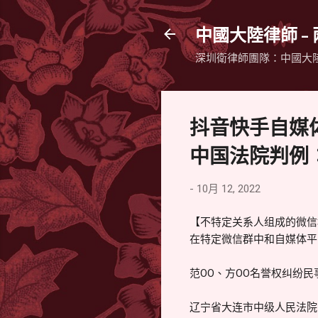
中國大陸律師 -
深圳衛律師團隊：中國大
抖音快手自媒
中国法院判例
-
10月 12, 2022
【不特定关系人组成的微信
在特定微信群中和自媒体平
范OO、方OO名誉权纠纷
辽宁省大连市中级人民法院 民 