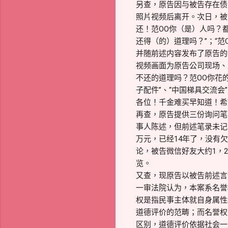
另查，原告因与被告存在债
照片视频后离开。次日，被
还！范OO你（是）人吗？
还得（的）道理吗？”；“范
并随前述内容发布了原告的
视频画面为原告公司现场、
不还的道理吗？范OO你花
子配件”、“中国梯具交流会
各位！千金难买早知道！希
再查，原告提供三份询问笔
事人陈述，但前述笔录未记
万元，已经14年了，没有
论，被告微信好友大约1，2
览。
又查，现原告以被告前述言
一审法院认为，本案系名誉
权是指民事主体就自身属性
道德评价的范畴；而名誉权
区别，道德评价依据社会一