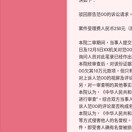
决如下：
驳回原告范OO的诉讼请求
案件受理费人民币250元
本院二审期间，当事人提交
日及12月5日XX机关对范
询问人员对此笔录已经作出
本院经审查后，对该份证据
OO欠其10万元款项，但
对上诉人范OO的视屏及评
另，对一审查明的其他事实
本院认为，《中华人民共和
进行审查”。综合双方当事
诉人范OO的评论是否构成
本院认为，《中华人民共和
等方式侵害他人的名誉权。
件，即受害人确有名誉被损