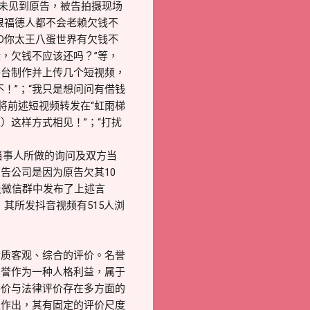
因未见到原告，被告拍摄现场
根福德人都不会老赖欠钱不
O你太王八蛋世界有欠钱不
躲，欠钱不应该还吗？”等，
平台制作并上传几个短视频，
！”；“我只是想问问有借钱
将前述短视频转发在“虹雨梯
）这样方式相见！”；“打扰
当事人所做的询问及双方当
告公司是因为原告欠其10
及微信群中发布了上述言
，其所发抖音视频有515人浏
素质客观、综合的评价。名誉
名誉作为一种人格利益，属于
评价与法律评价存在多方面的
定作出，其有固定的评价尺度