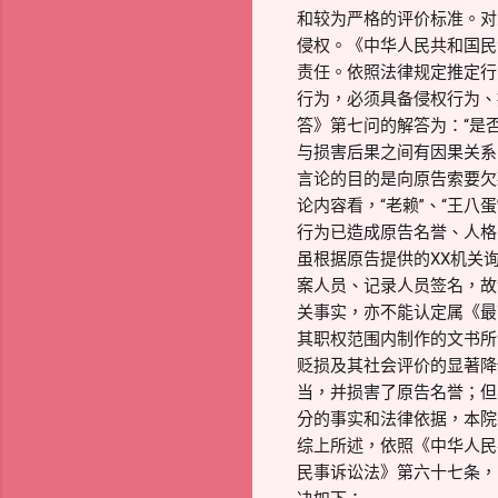
和较为严格的评价标准。对
侵权。《中华人民共和国民
责任。依照法律规定推定行
行为，必须具备侵权行为、
答》第七问的解答为：“是
与损害后果之间有因果关系
言论的目的是向原告索要欠
论内容看，“老赖”、“王
行为已造成原告名誉、人格
虽根据原告提供的XX机关
案人员、记录人员签名，故
关事实，亦不能认定属《最
其职权范围内制作的文书所
贬损及其社会评价的显著降
当，并损害了原告名誉；但
分的事实和法律依据，本院
综上所述，依照《中华人民
民事诉讼法》第六十七条，