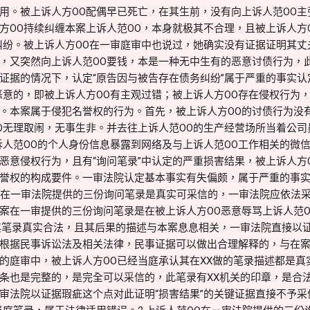
用。被上诉人方OO配偶早已死亡，在其生前，没有向上诉人范OO
方OO持续纠缠本案上诉人范OO，本身就极其不合理，且被上诉人方
纠纷。被上诉人方OO在一审庭审中也说过，她确实没有证据证明其丈
，又突然向上诉人范OO要钱，本是一种无中生有的恶意讨债行为，
证据的情况下，认定“原告因与被告存在债务纠纷”属于严重的事实认定
恶意的，即被上诉人方OO有主观过错；被上诉人方OO存在侵权行为
。本案属于侵犯名誉权的行为。首先，被上诉人方OO的讨债行为没
O无理取闹，无事生非。并去往上诉人范OO的生产经营场所当着公
诉人范OO的个人身份信息暴露到网络及与上诉人范OO工作相关的微
恶意侵权行为，且有“询问笔录”中认定的严重损害结果，被上诉人方
誉权的构成要件。一审法院认定基本事实有失偏颇，属于严重的事
OO在一审法院提供的三份询问笔录是真实可采信的，一审法院应依法
案在一审提供的三份询问笔录是在被上诉人方OO恶意辱骂上诉人范O
其笔录真实合法，且其后果的描述与本案息息相关，一审法院直接以
根据民事诉讼法及相关法律，民事证据可以做出合理解释的，与在
的庭审中，被上诉人方OO已经当庭承认其在XX做的笔录描述都是真
条也是完整的，是完全可以采信的，此笔录有XX机关的印章，是合
审法院以证据瑕疵这个点对此证明“损害结果”的关键证据直接不予