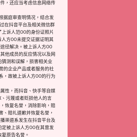
要件，还应当考虑信息网络传
，根据庭审查明情况，结合发
通过在抖音平台及相关微信群
了上诉人范OO的身份证照片
诉人方OO未提交证据证明其
途径解决。被上诉人方OO
、其他成员的反应情况以及网
的猜测和误解，损害相关业
经营的企业产品或者服务的社
系，故被上诉人方OO的行为
间属性，而抖音、快手等自媒
X、污蔑或者贬损他人的言
害，恢复名誉，消除影响，赔
侵害、赔礼道歉并恢复名誉，
传播渠道系发生在抖音平台及
酌定被上诉人方OO在其曾发
恢复原告名誉。