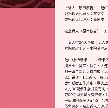
上诉人（原审原告）：范OO
委托诉讼代理人：宫文文，
委托诉讼代理人：商博雯，
被上诉人（原审被告）：方O
上诉人范OO因与被上诉人方
本院提起上诉。本院受理后
范OO上诉请求：一、请求依
朋友圈、抖音、快手、大连
判一审全部诉讼费由被上诉
认定错误。1.上诉人与被
合作或者工作关系。事实上
人方OO配偶生前并没有向
范OO之间更是没有任何关
一审法院直接认定“原告与
债务纠纷，被上诉人方OO