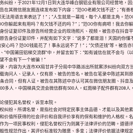
务纠纷，于2021年12月1日到大连华峰白钢铝业有限公司经营地，
告在其微信朋友圈连续发布如下内容：“范OO老赖欠钱不还”；“有善
都无法用语言来表达了！”；“人生就是一幕戏，每个人都是主角。范O
OO你躲起来有用吗？有欠钱不还的吗？”；“范OO你有病吧！我去你
身份证复印件及原告所经营企业的现场照片、视频。被告亦在抖音
原告身份证复印件，并配有如下文字：“说多了都是泪！天国的你懂不
的安心吗？范OO钱能花了！事永远说不了！”；“欠债还钱”等。被告亦
”、“中国莆田铝梯交流群”中，并留言如下：“如有诚信在就不会与（以
望不会有下一个被骗！”
录，内容为大连市XX局甘井子分局中华路派出所就案涉纠纷向双方
载询问人、记录人，仅有原、被告的签名。被告在笔录中陈述其到原
欠条合同，但有人证。被告在其陈述中亦认可其在微信朋友圈、抖音
00多人，中国梯具交流会微信群有500人，虹雨梯子配件群有208人
论侵犯其名誉权，诉至本院。
权纠纷。所谓名誉，是指社会对特定民事主体品德、才能以及其他
和价值所获得的社会评价和自我评价享有的保有和维护的人格权。
作为一项民事权利，侵犯名誉权行为则属于法律评价的范畴。道德
般性规范作出，其评价标准较为随意、多变；法律评价依据法律规