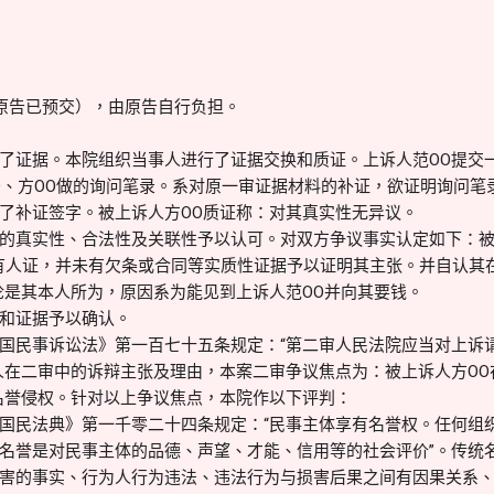
。
（原告已预交），由原告自行负担。
了证据。本院组织当事人进行了证据交换和质证。上诉人范OO提交一份新
OO、方OO做的询问笔录。系对原一审证据材料的补证，欲证明询问笔
了补证签字。被上诉人方OO质证称：对其真实性无异议。
的真实性、合法性及关联性予以认可。对双方争议事实认定如下：被
只有人证，并未有欠条或合同等实质性证据予以证明其主张。并自认其
论是其本人所为，原因系为能见到上诉人范OO并向其要钱。
和证据予以确认。
国民事诉讼法》第一百七十五条规定：“第二审人民法院应当对上诉
人在二审中的诉辩主张及理由，本案二审争议焦点为：被上诉人方O
名誉侵权。针对以上争议焦点，本院作以下评判：
国民法典》第一千零二十四条规定：“民事主体享有名誉权。任何组织
名誉是对民事主体的品德、声望、才能、信用等的社会评价”。传统
害的事实、行为人行为违法、违法行为与损害后果之间有因果关系