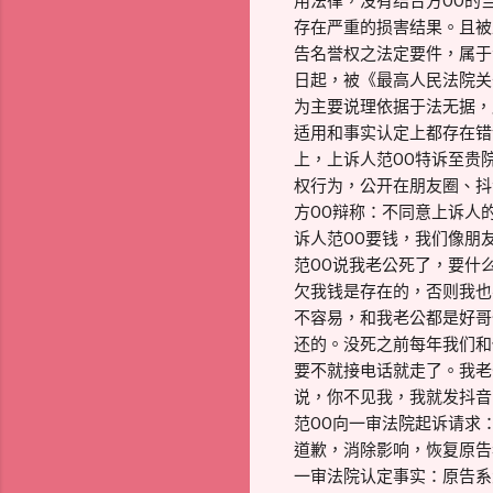
用法律，没有结合方OO的
存在严重的损害结果。且被
告名誉权之法定要件，属于
日起，被《最高人民法院关
为主要说理依据于法无据，
适用和事实认定上都存在错
上，上诉人范OO特诉至贵院
权行为，公开在朋友圈、抖
方OO辩称：不同意上诉人
诉人范OO要钱，我们像朋
范OO说我老公死了，要什
欠我钱是存在的，否则我也
不容易，和我老公都是好哥
还的。没死之前每年我们和
要不就接电话就走了。我老
说，你不见我，我就发抖音
范OO向一审法院起诉请求
道歉，消除影响，恢复原告名
一审法院认定事实：原告系