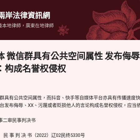
跳到主要內容
 兩岸法律資訊網
陸本地律師，廣東在地律師
体 微信群具有公共空间属性 发布侮
：构成名誉权侵权
群具有公共空间属性，而抖音、快手等自媒体平台亦具有传播速度
台发布侮辱、XX、污蔑或者贬损他人的言论构成名誉权侵权，应当
民事二审民事判决书
事 判 决 书（2022）辽02民终5330号