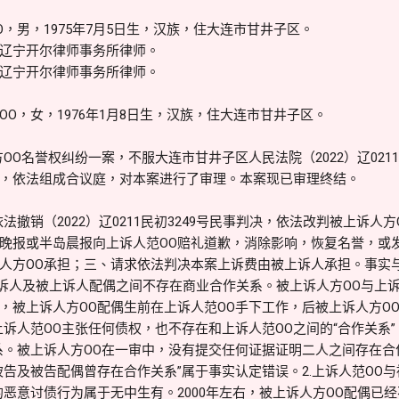
，男，1975年7月5日生，汉族，住大连市甘井子区。
辽宁开尔律师事务所律师。
辽宁开尔律师事务所律师。
O，女，1976年1月8日生，汉族，住大连市甘井子区。
OO名誉权纠纷一案，不服大连市甘井子区人民法院（2022）辽0211
，依法组成合议庭，对本案进行了审理。本案现已审理终结。
法撤销（2022）辽0211民初3249号民事判决，依法改判被上诉人
晚报或半岛晨报向上诉人范OO赔礼道歉，消除影响，恢复名誉，或
人方OO承担；三、请求依法判决本案上诉费由被上诉人承担。事实
上诉人及被上诉人配偶之间不存在商业合作关系。被上诉人方OO与上
，被上诉人方OO配偶生前在上诉人范OO手下工作，后被上诉人方O
上诉人范OO主张任何债权，也不存在和上诉人范OO之间的“合作关系”
系。被上诉人方OO在一审中，没有提交任何证据证明二人之间存在
被告及被告配偶曾存在合作关系”属于事实认定错误。2.上诉人范OO与
的恶意讨债行为属于无中生有。2000年左右，被上诉人方OO配偶已