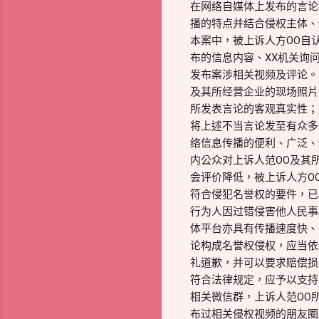
在网络自媒体上发布的言论
播的特点并结合侵权主体、
本案中，被上诉人方OO自
布的信息内容、XX机关询
发布案涉相关视频及评论。
及其所经营企业的现场照片
所发表言论的客观真实性；
将上述不当言论发至有众多
络信息传播的便利、广泛、
内公众对上诉人范OO及其
会评价降低，被上诉人方O
符合侵犯名誉权的要件，已
行为人因过错侵害他人民事
体平台亦具有传播速度快、
论构成名誉权侵权，应当依
礼道歉，并可以要求赔偿损
符合法律规定，应予以支持
相关微信群，上诉人范OO
布过相关侵权视频的朋友圈