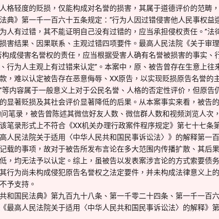
人格轻度的贬损，仅能构成对名誉的损害，其属于道德评价的范畴
法典》第一千一百六十五条规定：“行为人因过错侵害他人民事权益
为人有过错，其不能证明自己没有过错的，应当承担侵权责任。”法
损害结果、因果联系、主观过错四项要件。最高人民法院《关于审
否构成侵害名誉权的责任，应当根据受害人确有名誉被损害的事实、
、行为人主观上有过错来认定”。本案中，原、被告曾存在生意上往
款，难以认定被告存在恶意侮辱、XX原告，以实现贬损原告名誉的
八蛋”等内容属于一般意义上对于公民名誉、人格的否定性评价，但原告
的显著贬损及其社会评价显著降低的后果。从本案事实来看，被告
询问笔录，被告曾陈述其微信好友人数、微信群人数和视频浏览人次
该笔录形式上不符合《XX机关办理行政案件程序规定》第七十七条
高人民法院关于适用〈中华人民共和国民事诉讼法〉》的解释第一
记载的事项，故对于被告所发布言论在多大范围内传播扩散、其后
低，均无法予以认定。综上，虽被告以发表案涉言论的方式索要债
其行为尚未构成侵犯原告名誉权之法定要件，并未构成法律意义上
不予支持。
共和国民法典》第九百九十八条、第一千零二十四条、第一千一百
《最高人民法院关于适用〈中华人民共和国民事诉讼法〉的解释》