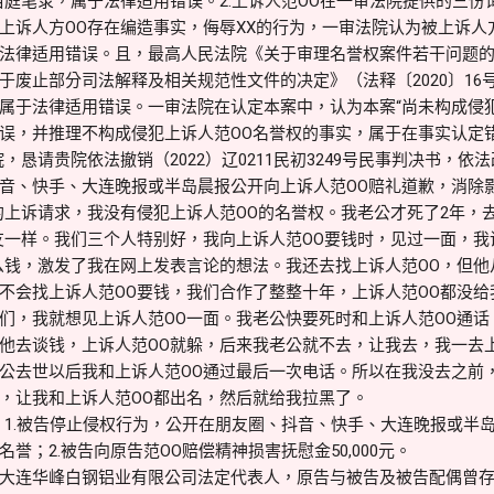
当庭笔录，属于法律适用错误。2.上诉人范OO在一审法院提供的三
上诉人方OO存在编造事实，侮辱XX的行为，一审法院认为被上诉人
法律适用错误。且，最高人民法院《关于审理名誉权案件若干问题的解答
于废止部分司法解释及相关规范性文件的决定》（法释〔2020〕16
属于法律适用错误。一审法院在认定本案中，认为本案“尚未构成侵
误，并推理不构成侵犯上诉人范OO名誉权的事实，属于在事实认定
，恳请贵院依法撤销（2022）辽0211民初3249号民事判决书，依
音、快手、大连晚报或半岛晨报公开向上诉人范OO赔礼道歉，消除
的上诉请求，我没有侵犯上诉人范OO的名誉权。我老公才死了2年，
友一样。我们三个人特别好，我向上诉人范OO要钱时，见过一面，
么钱，激发了我在网上发表言论的想法。我还去找上诉人范OO，但他
不会找上诉人范OO要钱，我们合作了整整十年，上诉人范OO都没
们，我就想见上诉人范OO一面。我老公快要死时和上诉人范OO通
他去谈钱，上诉人范OO就躲，后来我老公就不去，让我去，我一去
公去世以后我和上诉人范OO通过最后一次电话。所以在我没去之前
，让我和上诉人范OO都出名，然后就给我拉黑了。
：1.被告停止侵权行为，公开在朋友圈、抖音、快手、大连晚报或半
誉；2.被告向原告范OO赔偿精神损害抚慰金50,000元。
大连华峰白钢铝业有限公司法定代表人，原告与被告及被告配偶曾