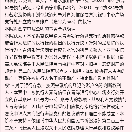
质权将会受到严重损害。请求撤销西宁中院（2022）青01执异
54号执行裁定，停止西宁中院作出的（2021）青01执324号执
行裁定及协助扣划存款通知书对青海信保在青海银行中心广场
支行处开立的存单账户（账号为×××）的执行。
本院对西宁中院查明的事实予以确认。
本院认为，本案系复议申请人青海银行海湖支行对质押的存款
能否作为法院的执行标的提出的执行异议，针对的是法院的执
行行为，青海银行海湖支行应为本案的利害关系人，西宁中院
在异议裁定中将其列为案外人错误，本院予以纠正。根据《最
高人民法院关于人民法院民事执行中查封、扣押、冻结财产的
规定》第二条“人民法院可以查封、扣押、冻结被执行人占有的
动产、登记在被执行人名下的不动产、特定动产及其他财产
权”。对于银行存款，按照金融机构登记的账户名称判断权利
人，本案中，被执行人青海信保在青海银行中心广场支行处开
立的存单账户（账号为×××）账号内的款项，其权利人为被执行
人青海信保，因此西宁中院采取相应执行措施符合法律规定。
复议申请人青海银行海湖支行的复议请求和理由不能成立，本
院不予支持。依照《中华人民共和国民事诉讼法》第二百三十
二条、《最高人民法院关于人民法院办理执行异议和复议案件