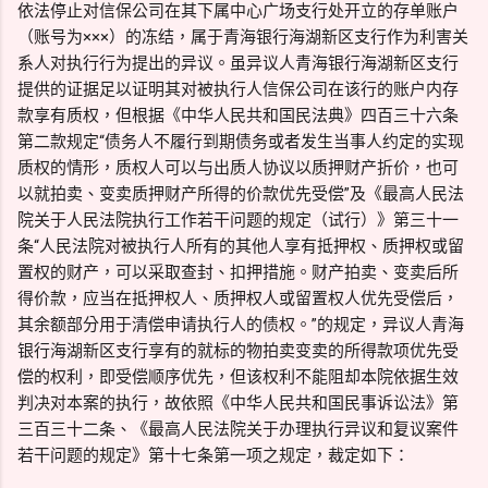
依法停止对信保公司在其下属中心广场支行处开立的存单账户
（账号为×××）的冻结，属于青海银行海湖新区支行作为利害关
系人对执行行为提出的异议。虽异议人青海银行海湖新区支行
提供的证据足以证明其对被执行人信保公司在该行的账户内存
款享有质权，但根据《中华人民共和国民法典》四百三十六条
第二款规定“债务人不履行到期债务或者发生当事人约定的实现
质权的情形，质权人可以与出质人协议以质押财产折价，也可
以就拍卖、变卖质押财产所得的价款优先受偿”及《最高人民法
院关于人民法院执行工作若干问题的规定（试行）》第三十一
条“人民法院对被执行人所有的其他人享有抵押权、质押权或留
置权的财产，可以采取查封、扣押措施。财产拍卖、变卖后所
得价款，应当在抵押权人、质押权人或留置权人优先受偿后，
其余额部分用于清偿申请执行人的债权。”的规定，异议人青海
银行海湖新区支行享有的就标的物拍卖变卖的所得款项优先受
偿的权利，即受偿顺序优先，但该权利不能阻却本院依据生效
判决对本案的执行，故依照《中华人民共和国民事诉讼法》第
三百三十二条、《最高人民法院关于办理执行异议和复议案件
若干问题的规定》第十七条第一项之规定，裁定如下：