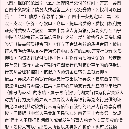
（四）担保的范围；（五）质押财产交付的时间、方式。第四
百四十条规定了债务人或者第三人有权处分的下列权利可以出
质：…（二）债券、存款单；第四百四十一条规定以汇票、本
票、支票、债券、存款单、仓单、提单出质的，质权自权利凭
证交付质权人时设立。本案中异议人青海银行海湖支行在西宁
中院冻结被执行人青海信保账户之前，就与被执行人青海信保
签订《最高额质押合同》，订立了合法有效的质押合同。被执
行人青海信保以其在青海银行中心支行的2000万元存款作为质
押物，向该支行提供质押担保，并将作为质物凭证的一般定期
存单交付该行。故青海银行海湖支行已对该份存单内的存款进
行实际管理和控制，该账户内的资金已转为金钱质押。
最后，异议人青海银行海湖支行提出执行异议，要求西宁中院
依法停止对青海信保在其下属中心广场支行处开立的存单账户
（账号为×××）的冻结，属于青海银行海湖支行作为利害关系人
对执行行为提出的异议。虽异议人青海银行海湖支行提供的证
据足以证明其对被执行人青海信保在该行的账户内存款享有质
权，但根据《中华人民共和国民法典》四百三十六条第二款规
定“债务人不履行到期债务或者发生当事人约定的实现质权的情
形，质权人可以与出质人协议以质押财产折价，也可以就拍