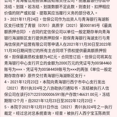
公司、青海省信用担保集团有限责任公司、田蕙嘉银行存款中
冻结、划拨，若冻结、划拨数额不足此数，则查封、扣押相应
价值的财产或扣留、提取其应当履行义务的部分收入。
3、2021年11月24日，信保公司作为出资人与青海银行海湖新
区支行续签了青银（0701）高质字（2021）第000185号《最高
额质押合同》，合同约定信保公司以单位一般定期存单向青海
银行海湖新区支行提供质押担保。担保青海银行海湖支行与青
海信保资产运营有限公司等申请人在2021年11月30日至2023年
11月30日期间签订的所有主合同项下债权提供最高额质押担
保。担保最高债权金额为4亿元。合同签订后，信保公司将其在
青海银行中心支行开立的金额为2000万元的凭证号为00584460
账号为×××、凭证号为00584459账号为×××的两张《单位一般定
期存款存单》原件交付青海银行海湖新区支行。
4、2021年12月23日，本院向青海银行西宁市中心支行发出
（2021）青01执324号之八协助执行通知书，冻结被执行人信
保公司在该行0712251000006591账户存款146631.00元，冻结
期限12个月，自2021年12月23日至2022年12月23日。
5、本院于2021年12月31日作出（2021）青01执324号之一执行
裁定，经过总对总系统查询，经查，被执行人西宁宝玉陈商贸