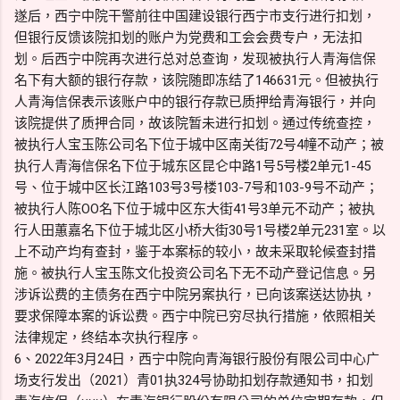
遂后，西宁中院干警前往中国建设银行西宁市支行进行扣划，
但银行反馈该院扣划的账户为党费和工会会费专户，无法扣
划。后西宁中院再次进行总对总查询，发现被执行人青海信保
名下有大额的银行存款，该院随即冻结了146631元。但被执行
人青海信保表示该账户中的银行存款已质押给青海银行，并向
该院提供了质押合同，故该院暂未进行扣划。通过传统查控，
被执行人宝玉陈公司名下位于城中区南关街72号4幢不动产；被
执行人青海信保名下位于城东区昆仑中路1号5号楼2单元1-45
号、位于城中区长江路103号3号楼103-7号和103-9号不动产；
被执行人陈OO名下位于城中区东大街41号3单元不动产；被执
行人田蕙嘉名下位于城北区小桥大街30号1号楼2单元231室。以
上不动产均有查封，鉴于本案标的较小，故未采取轮候查封措
施。被执行人宝玉陈文化投资公司名下无不动产登记信息。另
涉诉讼费的主债务在西宁中院另案执行，已向该案送达协执，
要求保障本案的诉讼费。西宁中院已穷尽执行措施，依照相关
法律规定，终结本次执行程序。
6、2022年3月24日，西宁中院向青海银行股份有限公司中心广
场支行发出（2021）青01执324号协助扣划存款通知书，扣划