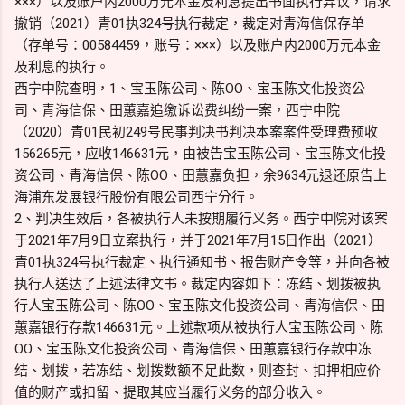
×××）以及账户内2000万元本金及利息提出书面执行异议，请求
撤销（2021）青01执324号执行裁定，裁定对青海信保存单
（存单号：00584459，账号：×××）以及账户内2000万元本金
及利息的执行。
西宁中院查明，1、宝玉陈公司、陈OO、宝玉陈文化投资公
司、青海信保、田蕙嘉追缴诉讼费纠纷一案，西宁中院
（2020）青01民初249号民事判决书判决本案案件受理费预收
156265元，应收146631元，由被告宝玉陈公司、宝玉陈文化投
资公司、青海信保、陈OO、田蕙嘉负担，余9634元退还原告上
海浦东发展银行股份有限公司西宁分行。
2、判决生效后，各被执行人未按期履行义务。西宁中院对该案
于2021年7月9日立案执行，并于2021年7月15日作出（2021）
青01执324号执行裁定、执行通知书、报告财产令等，并向各被
执行人送达了上述法律文书。裁定内容如下：冻结、划拨被执
行人宝玉陈公司、陈OO、宝玉陈文化投资公司、青海信保、田
蕙嘉银行存款146631元。上述款项从被执行人宝玉陈公司、陈
OO、宝玉陈文化投资公司、青海信保、田蕙嘉银行存款中冻
结、划拨，若冻结、划拨数额不足此数，则查封、扣押相应价
值的财产或扣留、提取其应当履行义务的部分收入。