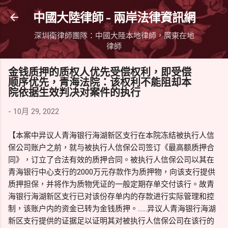
跳到主要內容
中國大陸律師 - 兩岸法律資訊網
深圳衛律師團隊：中國大陸本地律師，廣東在地
律師
金钱质押的质权人优先受偿权利，即受偿
顺序优先，青海法院：该权利不能阻却本
院依据生效判决对案件的执行
-
10月 29, 2022
【本案中异议人青海银行海湖新区支行在本院冻结被执行人信
保公司账户之前，就与被执行人信保公司签订《最高额质押合
同》，订立了合法有效的质押合同。被执行人信保公司以其在
青海银行中心支行的2000万元存款作为质押物，向该支行提供
质押担保，并将作为质物凭证的一般定期存单交付该行。故青
海银行海湖新区支行已对该份存单内的存款进行实际管理和控
制，该账户内的资金已转为金钱质押。......异议人青海银行海湖
新区支行提供的证据足以证明其对被执行人信保公司在该行的