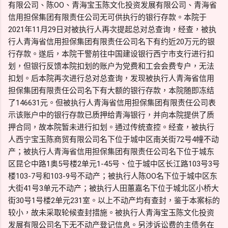
有限公司、陈OO、青海宝玉陈文化投资发展有限公司、青海省
信用担保集团有限责任公司无可供执行的银行存款。本院于
2021年11月29日对被执行人再次提起总对总查询，经查，被执
行人青海省信用担保集团有限责任公司名下有约近20万元的银
行存款。遂后，本院干警前往中国建设银行西宁市支行进行扣
划，但银行反馈本院扣划的账户为党费和工会会费专户，无法
扣划。后本院再次进行总对总查询，发现被执行人青海省信用
担保集团有限责任公司名下有大额的银行存款，本院随即冻结
了146631元。但被执行人青海省信用担保集团有限责任公司表
示该账户中的银行存款已质押给青海银行，并向本院提供了质
押合同，故本院暂未进行扣划。通过传统查控。经查，被执行
人西宁宝玉陈商贸有限公司名下位于城中区南关街72号4幢不动
产；被执行人青海省信用担保集团有限责任公司名下位于城东
区昆仑中路1奥5号楼2单元1-45号、位于城中区长江路103号3号
楼103-7号和103-9号不动产；被执行人陈OO名下位于城中区东
大街41号3单元不动产；被执行人田蕙嘉名下位于城北区小桥大
街30号1号楼2单元231室。以上不动产均有查封，鉴于本案标的
较小，故未采取轮候查封措施。被执行人青海宝玉陈文化投资
发展有限公司名下无不动产登记信息。另涉诉讼费的主债务在