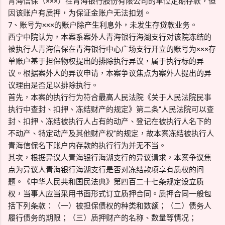
青海信保（×××）在青海银行股份有限公司的单位定期存款，但
因该账户有质押，为保证金账户无法扣划。
7、账号为×××的账户除产生利息外，未发生存贷款业务。
西宁中院认为，本案系案外人青海银行海湖支行对该院冻结的
被执行人青海信保在青海银行中心广场支行开立的账号为×××存
单账户基于担保物权提出的排除执行异议，属于执行标的异
议。根据案外人的异议申请，本案争议焦点为案外人提出的异
议理由是否足以排除执行。
首先，本案的执行行为符合最高人民法院《关于人民法院民事
执行中查封、扣押、冻结财产的规定》第二条“人民法院可以查
封、扣押、冻结被执行人占有的动产、登记在被执行人名下的
不动产、特定动产及其他财产权”的规定，故本案冻结被执行人
青海信保名下账户内存款的执行行为并无不当。
其次，根据异议人青海银行海湖支行的异议请求，本案争议焦
点为异议人青海银行海湖支行是否对冻结款项享有质权的问
题。《中华人民共和国民法典》第四百二十七条规定设立质
权，当事人应当采用书面形式订立质押合同。质押合同一般包
括下列条款：（一）被担保债权的种类和数额；（二）债务人
履行债务的期限；（三）质押财产的名称、数量等情况；