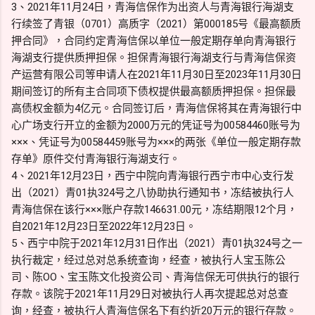
3、2021年11月24日，青海信保作为出资人与青海银行海湖支
行续签了青银（0701）高质字（2021）第000185号《最高额质
押合同》，合同约定青海信保以单位一般定期存单向青海银行
海湖支行提供质押担保。担保青海银行海湖支行与青海信保资
产运营有限公司等申请人在2021年11月30日至2023年11月30日
期间签订的所有主合同项下债权提供最高额质押担保。担保最
高债权金额为4亿元。合同签订后，青海信保将其在青海银行中
心广场支行开立的金额为2000万元的凭证号为00584460账号为
×××、凭证号为00584459账号为×××的两张《单位一般定期存款
存单》原件交付青海银行海湖支行。
4、2021年12月23日，西宁中院向青海银行西宁市中心支行发
出（2021）青01执324号之八协助执行通知书，冻结被执行人
青海信保在该行×××账户存款146631.00元，冻结期限12个月，
自2021年12月23日至2022年12月23日。
5、西宁中院于2021年12月31日作出（2021）青01执324号之一
执行裁定，经过总对总系统查询，经查，被执行人宝玉陈公
司、陈OO、宝玉陈文化投资公司、青海信保无可供执行的银行
存款。该院于2021年11月29日对被执行人再次提起总对总查
询，经查，被执行人青海信保名下有约近20万元的银行存款。