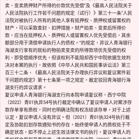
卖、变卖质押财产所得的价款优先受偿”及《最高人民法院关于
人民法院执行工作若干问题的规定（试行）》第三十一条“人民
法院对被执行人所有的其他人享有抵押权、质押权或留置权的
财产，可以采取查封、扣押措施。财产拍卖、变卖后所得价
款，应当在抵押权人、质押权人或留置权人优先受偿后，其余
额部分用于清偿申请执行人的债权。”的规定，异议人青海银行
海湖支行享有的就标的物拍卖变卖的所得款项优先受偿的权
利，即受偿顺序优先，但该权利不能阻却西宁中院依据生效判
决对本案的执行，故依照《中华人民共和国民事诉讼法》第三
百三十二条、《最高人民法院关于办理执行异议和复议案件若
干问题的规定》第十七条第一项之规定，裁定驳回青海银行海
湖支行的异议请求。
复议申请人青海银行海湖支行向本院申请复议称，西宁中院
（2022）青01执异54号执行裁定中确认了复议申请人对案涉存
款存单享有质权，同时也明确法院有权冻结该存单，对于上述
认定，复议申请人没有异议。但（2021）青01执324号执行裁
定及协助扣划存款通知书的存在，始终使申请人的质权处于不
确定状态，如不停止上述生效法律文书的执行，复议申请人的