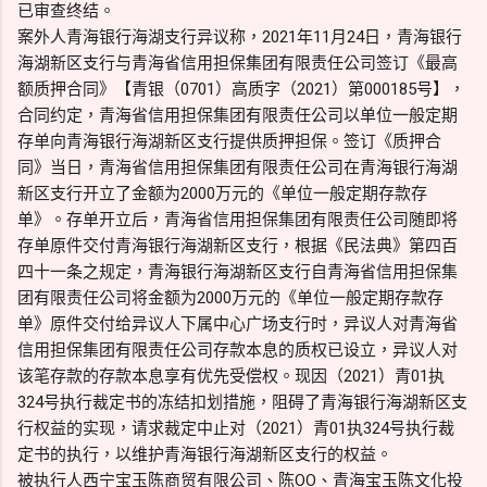
已审查终结。
案外人青海银行海湖支行异议称，2021年11月24日，青海银行
海湖新区支行与青海省信用担保集团有限责任公司签订《最高
额质押合同》【青银（0701）高质字（2021）第000185号】，
合同约定，青海省信用担保集团有限责任公司以单位一般定期
存单向青海银行海湖新区支行提供质押担保。签订《质押合
同》当日，青海省信用担保集团有限责任公司在青海银行海湖
新区支行开立了金额为2000万元的《单位一般定期存款存
单》。存单开立后，青海省信用担保集团有限责任公司随即将
存单原件交付青海银行海湖新区支行，根据《民法典》第四百
四十一条之规定，青海银行海湖新区支行自青海省信用担保集
团有限责任公司将金额为2000万元的《单位一般定期存款存
单》原件交付给异议人下属中心广场支行时，异议人对青海省
信用担保集团有限责任公司存款本息的质权已设立，异议人对
该笔存款的存款本息享有优先受偿权。现因（2021）青01执
324号执行裁定书的冻结扣划措施，阻碍了青海银行海湖新区支
行权益的实现，请求裁定中止对（2021）青01执324号执行裁
定书的执行，以维护青海银行海湖新区支行的权益。
被执行人西宁宝玉陈商贸有限公司、陈OO、青海宝玉陈文化投