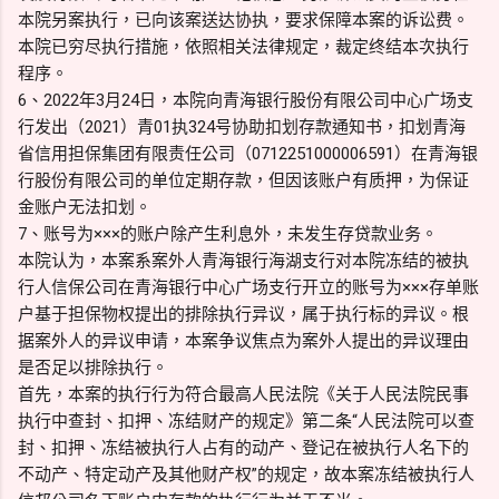
本院另案执行，已向该案送达协执，要求保障本案的诉讼费。
本院已穷尽执行措施，依照相关法律规定，裁定终结本次执行
程序。
6、2022年3月24日，本院向青海银行股份有限公司中心广场支
行发出（2021）青01执324号协助扣划存款通知书，扣划青海
省信用担保集团有限责任公司（0712251000006591）在青海银
行股份有限公司的单位定期存款，但因该账户有质押，为保证
金账户无法扣划。
7、账号为×××的账户除产生利息外，未发生存贷款业务。
本院认为，本案系案外人青海银行海湖支行对本院冻结的被执
行人信保公司在青海银行中心广场支行开立的账号为×××存单账
户基于担保物权提出的排除执行异议，属于执行标的异议。根
据案外人的异议申请，本案争议焦点为案外人提出的异议理由
是否足以排除执行。
首先，本案的执行行为符合最高人民法院《关于人民法院民事
执行中查封、扣押、冻结财产的规定》第二条“人民法院可以查
封、扣押、冻结被执行人占有的动产、登记在被执行人名下的
不动产、特定动产及其他财产权”的规定，故本案冻结被执行人