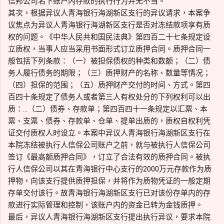
信邦公司名下账户内存款的执行行为并无不当。
其次，根据异议人青海银行海湖新区支行的异议请求，本案争
议焦点为异议人青海银行海湖新区支行是否对冻结款项享有质
权的问题。《中华人民共和国民法典》第四百二十七条规定设
立质权，当事人应当采用书面形式订立质押合同。质押合同一
般包括下列条款：（一）被担保债权的种类和数额；（二）债
务人履行债务的期限；（三）质押财产的名称、数量等情况；
（四）担保的范围；（五）质押财产交付的时间、方式。第四
百四十条规定了债务人或者第三人有权处分的下列权利可以出
质：…（二）债券、存款单；第四百四十一条规定以汇票、本
票、支票、债券、存款单、仓单、提单出质的，质权自权利凭
证交付质权人时设立。本案中异议人青海银行海湖新区支行在
本院冻结被执行人信保公司账户之前，就与被执行人信保公司
签订《最高额质押合同》，订立了合法有效的质押合同。被执
行人信保公司以其在青海银行中心支行的2000万元存款作为质
押物，向该支行提供质押担保，并将作为质物凭证的一般定期
存单交付该行。故青海银行海湖新区支行已对该份存单内的存
款进行实际管理和控制，该账户内的资金已转为金钱质押。
最后，异议人青海银行海湖新区支行提出执行异议，要求本院