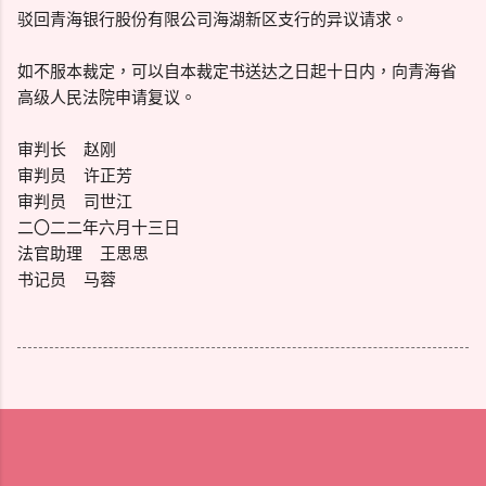
驳回青海银行股份有限公司海湖新区支行的异议请求。
如不服本裁定，可以自本裁定书送达之日起十日内，向青海省
高级人民法院申请复议。
审判长 赵刚
审判员 许正芳
审判员 司世江
二〇二二年六月十三日
法官助理 王思思
书记员 马蓉