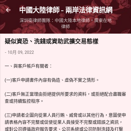
跳到主要內容
中國大陸律師 - 兩岸法律資訊網
深圳衛律師團隊：中國大陸本地律師，廣東在地
律師
疑似資恐、洗錢或資助武擴交易態樣
-
10月 09, 2022
一、與客戶帳戶有關者：
(一)客戶申請書件內容有偽造、虛偽不實之情形。
(二)客戶無正當理由拒絕提供所要求的資料，或拒絕配合盡職審
查或持續監控程序。
(三)申請者企圖向從業人員行賄、威脅或以其他行為，意圖使申
請表格內容不完整或促使從業人員接受不完整或錯誤之資訊，
或對公司遵循政府報告要求、公司系統或公司防制洗錢及打擊