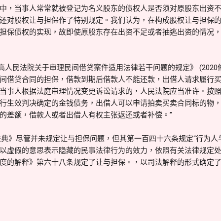
中，当事人常常就被登记为名义股东的债权人是否须对原股东出资
还对股权让与担保作了特别规定。我们认为，在构成股权让与担保
担保债权的实现，故即使原股东存在出资不足或者抽逃出资的情况
最高人民法院关于审理民间借贷案件适用法律若干问题的规定》 (2020
间借贷合同的担保，借款到期后借款人不能还款，出借人请求履行
当事人根据法庭审理情况变更诉讼请求的，人民法院应当准许。按
行生效判决确定的金钱债务，出借人可以申请拍卖买卖合同标的物
的差额，借款人或者出借人有权主张返还或者补偿。”
《民法典》尽管并未规定让与担保问题，但其第一百四十六条规定“行为
以虚假的意思表示隐藏的民事法律行为的效力，依照有关法律规定处
度的解释》第六十八条规定了让与担保。，以司法解释的形式确定