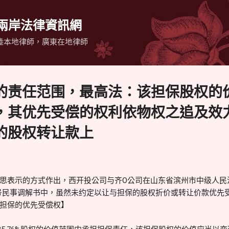
跳到主要內容
 兩岸法律資訊網
陸本地律師，廣東在地律師
的责任范围，最高法：该担保股权的
，其优先受偿的权利依物权之追及效
的股权转让款上
思表示的方式作出，西开投公司与齐O公司在山东省滨州市中级人民法院
746号民事调解书中，虽然未约定以让与担保的股权折价或转让价款优
担保的优先受偿权】