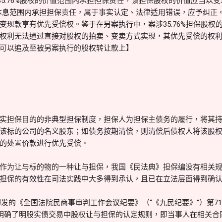
35.76%股权的价值范围内承担担保责任，该担保股权的价值应当以
借款本息范围内承担担保责任，属于事实认定、法律适用错误，应予纠正
变现款享有优先受偿权。鉴于在另案执行中，案涉35.76%担保股权
权利无法通过直接对股权的拍卖、变卖方式实现，其优先受偿的权
可以追及至被另案执行的股权转让款上】
实担保目的的非典型担保制度，担保人为担保主债务的履行，将其
该标的公司的名义股东；如债务按期清偿，则清偿后债权人将该股
的处置价款进行优先受偿。
作为让与标的物的一种让与担保，我国《民法典》担保编没有相关
担保的有效性在司法实践中大多得到承认，且已在立法层面得到确
院印发的《全国法院民商事审判工作会议纪要》（“《九民纪要》”）第
款明确了明股实债交易中股权让与担保的认定规则，即当事人在相关合