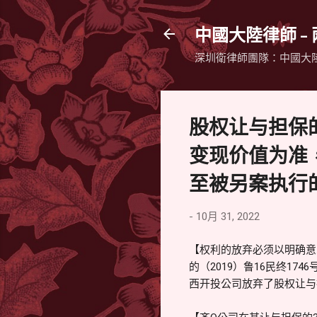
中國大陸律師 -
深圳衛律師團隊：中國大
股权让与担保
变现价值为准
至被另案执行
-
10月 31, 2022
【权利的放弃必须以明确意
的（2019）鲁16民终1
西开投公司放弃了股权让与