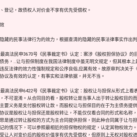
、登记，故债权人对价金不享有优先受偿权。
有效
隐藏的民事法律行为的效力，根据查清的隐藏的民事法律事实作出
9）最高法民申3670号《民事裁定书》认定：案涉《股权担保协议》
债务，…让与担保制度在我国法律制度中虽无明文规定，但其根本上
违反法律的效力性强制规定和公序良俗,应属有效。故原审判决关于
协议及有效的认定，有事实和法律依据，并无不当。
9）最高法民申6422号《民事裁定书》认定：股权让与担保从形式上
，不可混淆。从合同目的看，股权转让是当事人出于转让股权目的
主要义务是支付股权转让款。而股权让与担保目的在于为主债务提
协议是股权让与担保还是股权转让，不能仅仅看合同的形式和名称
思是通过转让股权的方式为主合同提供担保，则此种合同属于让与
记的情况下，可以参照最相近的担保物权的规定，认定其物权效力
受让人对变价后的股权价值享有优先受偿权，但原则上无权对股权