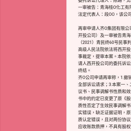
委托诉讼代理人：陈路，北
一审被告：青海桂O化工有
法定代表人：段OO，该公
再审申请人齐O集团有限公
开投公司）及一审被告青海
（2021）青民终60号民
高级人民法院依法将西开投公
事裁定，提审本案。本院依
请人西开投公司的委托诉讼
终结。
齐O公司申请再审称，1.撤
全部诉讼请求；3.本案一
议书、民事调解书性质和效
书中的约定已变更了原《股
质性否定了生效民事调解书
实错误，缺乏证据证明，原
质认定错误，且对两份协议
应收账款质押，不具有股权让