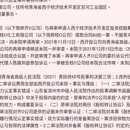
京市凯誉律师事务所律师。
限公司，住所地青海省西宁经济技术开发区甘河工业园区。
司董事长。
司（以下简称齐O公司）与再审申请人西宁经济技术开发区投资控股
桂O化工有限公司（以下简称桂O公司）借款合同纠纷一案，不服青
事判决，向本院申请再审。2021年11月12日，西开投公司向青海省高
司的再审申请移送本院一并审查。本院于2021年12月15日作出（20
法组成合议庭，开庭审理了本案。再审申请人齐O公司的委托诉讼代
代理人陈路到庭参加诉讼。一审被告桂O公司经本院合法传唤，未到
销青海省高级人民法院（2021）青民终60号民事判决第三项；2.改
、二审诉讼费用全部由西开投公司承担。事实与理由：（一）二审法
力认定事实错误。山东省滨州市中级人民法院作出的民事调解书涵
权转让协议》中关于担保内容的约定，原审判决齐O公司承担“人保”
的效力，构成重复诉讼。（二）原审法院对两份《股权转让协议》
审法院对齐O公司提供的证据未作审查认证：1.二审法院对本案《股
履行情况认定事实错误，双方实际履行的是备案协议。案涉担保物
与担保的法律属性。2.二审法院对非备案《股权转让协议》约定的开投