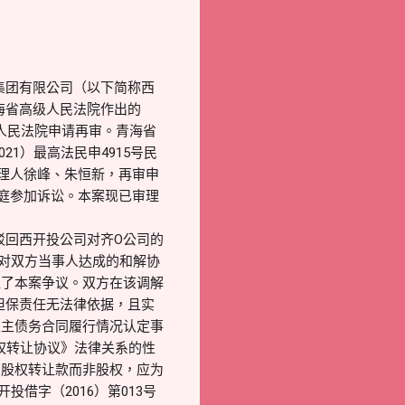
集团有限公司（以下简称西
海省高级人民法院作出的
级人民法院申请再审。青海省
21）最高法民申4915号民
理人徐峰、朱恒新，再审申
庭参加诉讼。本案现已审理
判驳回西开投公司对齐O公司的
院对双方当事人达成的和解协
盖了本案争议。双方在该调解
担保责任无法律依据，且实
及主债务合同履行情况认定事
权转让协议》法律关系的性
为股权转让款而非股权，应为
借字（2016）第013号