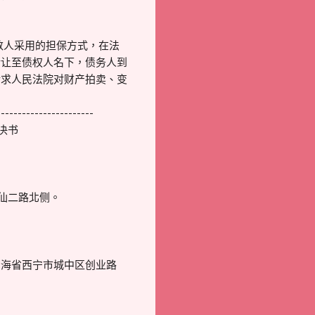
多数人采用的担保方式，在法
转让至债权人名下，债务人到
请求人民法院对财产拍卖、变
-----------------------
决书
仙二路北侧。
青海省西宁市城中区创业路