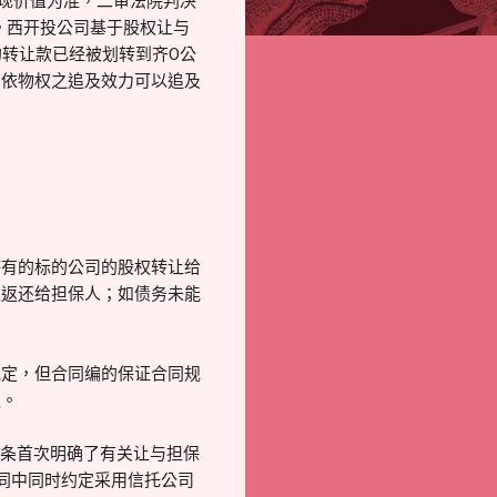
变现价值为准，二审法院判决
。西开投公司基于股权让与
的转让款已经被划转到齐O公
利依物权之追及效力可以追及
持有的标的公司的股权转让给
权返还给担保人；如债务未能
规定，但合同编的保证合同规
认。
71条首次明确了有关让与担保
同中同时约定采用信托公司