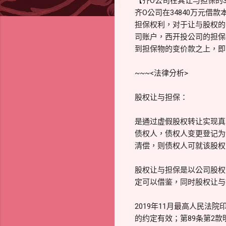
【齐O公司在其让与担保的
齐O公司在34840万元
担保权利，对于让与股权的
司账户，西开投公司的担保
到担保物的变价款之上，即
~~~<法律分析>
股权让与担保：
是通过虚假股权转让实现真
债权人，债权人变更登记为
清偿，则债权人可就该股权
股权让与担保是以公司股权
定可以借鉴，同时股权让与
2019年11月最高人民法
的约定有效；第89条第2