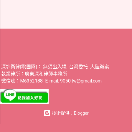
深圳衛律師(團隊)： 無須出入境 台灣委托 大陸辦案
執業律所：廣東深和律師事務所
微信號：M6352188 E-mail: 9050.tw@gmail.com
技術提供：Blogger