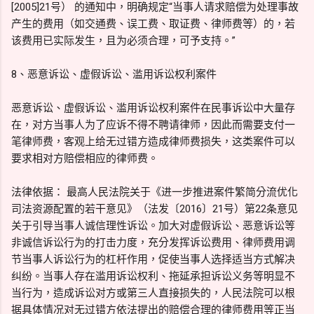
[2005]21号） 的通知中，明确规定“当事人请求赔偿为处理事故
产生的费用（如交通费、误工费、取证费、律师费等）的，若
该费用已实际发生，且为必须合理，可予支持。”
8、恶意诉讼、虚假诉讼、滥用诉讼权利案件
恶意诉讼、虚假诉讼、滥用诉讼权利案件在民事诉讼中大量存
在，对方当事人为了应诉不得不聘请律师，因此而需要支付一
笔律师费，客观上给无过错方造成律师费损失，这类案件可以
要求相对方赔偿相应的律师费。
法律依据： 最高人民法院关于《进一步推进案件繁简分流优化
司法资源配置的若干意见》（法发〔2016〕21号）第22条意见
关于引导当事人诚信理性诉讼。加大对虚假诉讼、恶意诉讼等
非诚信诉讼行为的打击力度，充分发挥诉讼费用、律师费用调
节当事人诉讼行为的杠杆作用，促使当事人选择适当方式解决
纠纷。当事人存在滥用诉讼权利、拖延承担诉讼义务等明显不
当行为，造成诉讼对方或第三人直接损失的，人民法院可以根
据具体情况对无过错方依法提出的赔偿合理的律师费用等正当