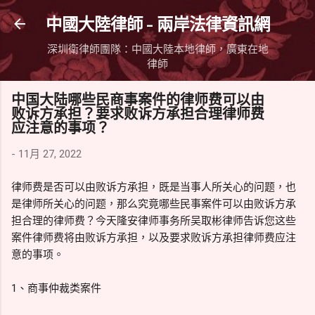
跳到主要內容
中國大陸律師 - 兩岸法律資訊網
深圳衛律師團隊：中國大陸本地律師，廣東在地
律師
中国大陆哪些民商事案件的律师费可以由
败诉方承担？要求败诉方承担合理律师费
应注意的事项？
-
11月 27, 2022
律师费是否可以由败诉方承担，既是当事人所关心的问题，也
是律师所关心的问题，那么究竟哪些民事案件可以由败诉方承
担合理的律师费？今天隆安律师事务所吴取彬律师告诉您这些
案件律师费将由败诉方承担，以及要求败诉方承担律师费应注
意的事项。
1、商事仲裁类案件