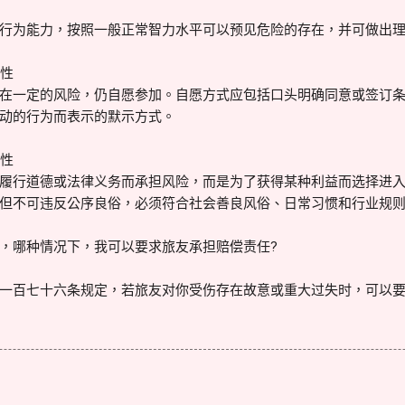
行为能力，按照一般正常智力水平可以预见危险的存在，并可做出
愿性
在一定的风险，仍自愿参加。自愿方式应包括口头明确同意或签订
动的行为而表示的默示方式。
益性
履行道德或法律义务而承担风险，而是为了获得某种利益而选择进
但不可违反公序良俗，必须符合社会善良风俗、日常习惯和行业规
，哪种情况下，我可以要求旅友承担赔偿责任?
一百七十六条规定，若旅友对你受伤存在故意或重大过失时，可以