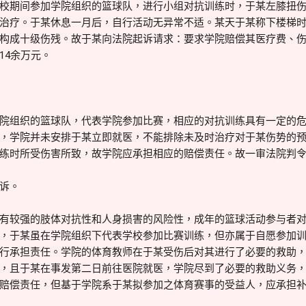
校期间参加学院组织的篮球队，进行小组对抗训练时，于某左膝扭
治疗。于某休息一月后，自行活动无异常不适。某天于某称下楼梯
构成十级伤残。故于某向法院起诉请求：要求学院赔偿其医疗费、
14余万元。
院组织的篮球队，代表学院参加比赛，相应的对抗训练具有一定的
，学院并未安排于某立即就医，不能排除未及时治疗对于某伤势的
练时所受伤害所致，故学院应承担相应的赔偿责任。故一审法院判
诉。
有较强的肢体对抗性和人身损害的风险性，成年的篮球活动参与者
，于某虽在学院组织下代表学校参加比赛训练，但亦属于自愿参加
行承担责任。学院的体育教师在于某受伤后对其进行了必要的救助
，且于某在事发第二日前往医院就医，学院尽到了必要的救助义务
赔偿责任，但基于学院系于某拟参加之体育赛事的受益人，应承担