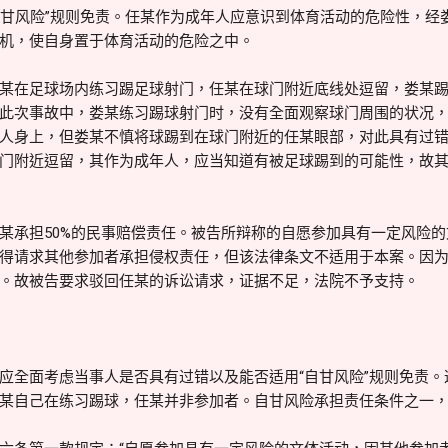
“自甘风险”规则免责。任某作为成年人应意识到体育活动的危险性，
机，使自身置于体育活动的危险之中。
某在足球场内练习踢足球射门，任某在球门附近底线处逗留，娄某
此次事故中，娄某练习踢球射门时，没有全面观察球门周围的状况
人身上，但娄某不慎将球踢到在球门附近的任某眼部，对此具有过
门附近逗留，其作为成年人，应当知道有被足球踢到的可能性，故
某承担50%的民事赔偿责任。被告所辩称的自愿参加具有一定风险
得请求其他参加者承担侵权责任，但该法律条文不适用于本案。因
。故被告要求驳回任某的诉讼请求，证据不足，法院不予支持。
应全面考虑当事人是否具有过错以及能否适用“自甘风险”规则免责。
某自己在练习踢球，任某并非参加者。自甘风险承担责任条件之一