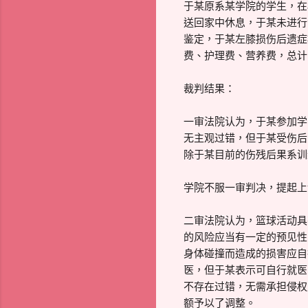
于某原系某学院的学生，在
送回家中休息，于某未进行
鉴定，于某左膝损伤后遗症
费、护理费、营养费，总计
裁判结果：
一审法院认为，于某参加学
无主观过错，但于某受伤后
除于某目前的伤残后果系训
学院不服一审判决，提起上
二审法院认为，篮球活动具
的风险应当有一定的预见性
身体碰撞而造成的损害应自
医，但于某表示可自行就医
不存在过错，无需承担侵权
额予以了调整。