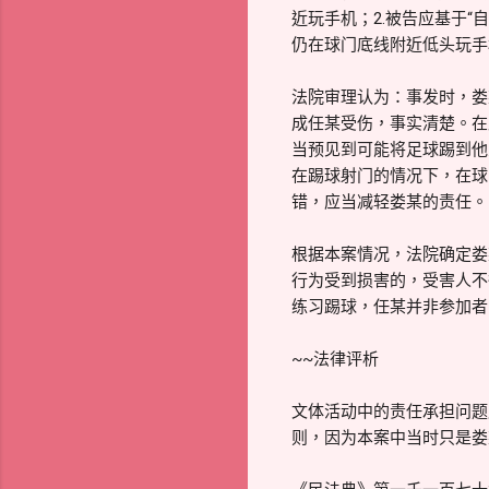
近玩手机；2.被告应基于
仍在球门底线附近低头玩手
法院审理认为：事发时，娄
成任某受伤，事实清楚。在
当预见到可能将足球踢到他
在踢球射门的情况下，在球
错，应当减轻娄某的责任。
根据本案情况，法院确定娄
行为受到损害的，受害人不
练习踢球，任某并非参加者
~~法律评析
文体活动中的责任承担问题
则，因为本案中当时只是娄