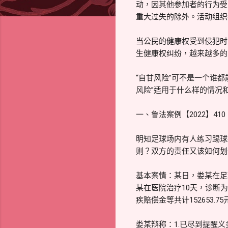
动，因其他参加者的行为受
重大过失的除外。活动组织
当公民的健康权受到侵犯时
生健康权纠纷，越来越多的
“自甘风险”可不是一个谁
风险”适用于什么样的情况
一、鲁法案例【2022】410
明知足球场内有人练习踢球
则？双方的责任又该如何划
基本案情：某日，娄某在足
某在医院治疗10天，诊断为
疾赔偿金等共计152653.75
娄某辩称：1.已尽到提醒