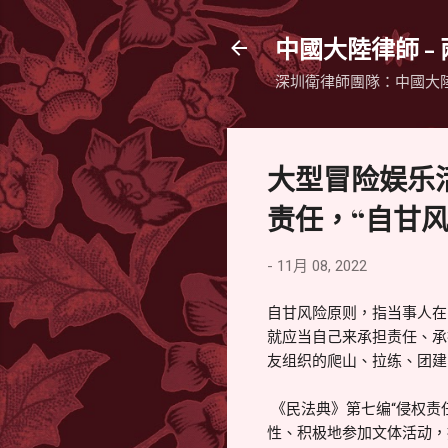
中國大陸律師 -
深圳衛律師團隊：中國大
大型冒险娱乐
责任，“自甘
-
11月 08, 2022
自甘风险原则，指当事人在
就应当自己来承担责任、承
友组织的爬山、拉练、团建
《民法典》第七编“侵权责
性、积极地参加文体活动，