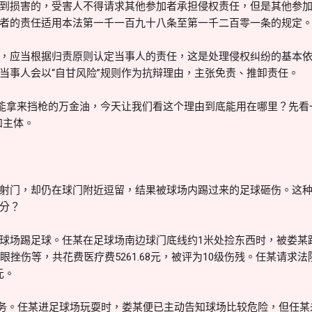
到损害的，受害人不得请求其他参加者承担侵权责任，但是其他参
者的责任适用本法第一千一百九十八条至第一千二百零一条的规定。
，应当根据归责原则认定当事人的责任，这是处理侵权纠纷的基本
当事人会以“自甘风险”规则作为抗辩理由，主张免责、推卸责任。
都能拿来挡枪的万金油，今天让我们看这个理由到底能用在哪里？先看
和主体。
射门，却仍在球门附近逗留，结果被球场内踢过来的足球砸伤。这种
分？
球场踢足球。任某在足球场南边球门底线约1米处捡东西时，被娄某
眼挫伤等，共花费医疗费5261.68元，被评为10级伤残。任某请求
元。
义务。任某进足球场玩耍时，娄某便已主动告知球场比较危险，但任