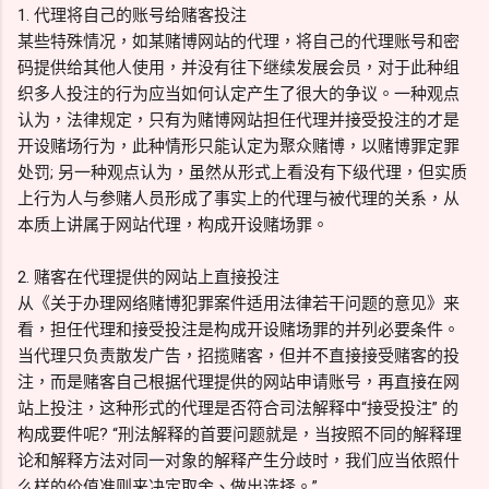
1. 代理将自己的账号给赌客投注
某些特殊情况，如某赌博网站的代理，将自己的代理账号和密
码提供给其他人使用，并没有往下继续发展会员，对于此种组
织多人投注的行为应当如何认定产生了很大的争议。一种观点
认为，法律规定，只有为赌博网站担任代理并接受投注的才是
开设赌场行为，此种情形只能认定为聚众赌博，以赌博罪定罪
处罚; 另一种观点认为，虽然从形式上看没有下级代理，但实质
上行为人与参赌人员形成了事实上的代理与被代理的关系，从
本质上讲属于网站代理，构成开设赌场罪。
2. 赌客在代理提供的网站上直接投注
从《关于办理网络赌博犯罪案件适用法律若干问题的意见》来
看，担任代理和接受投注是构成开设赌场罪的并列必要条件。
当代理只负责散发广告，招揽赌客，但并不直接接受赌客的投
注，而是赌客自己根据代理提供的网站申请账号，再直接在网
站上投注，这种形式的代理是否符合司法解释中“接受投注” 的
构成要件呢? “刑法解释的首要问题就是，当按照不同的解释理
论和解释方法对同一对象的解释产生分歧时，我们应当依照什
么样的价值准则来决定取舍、做出选择。”