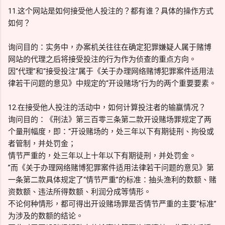
11.这个网站是如何接受他人投注的？都有谁？具体的操作方式
如何？
询问目的：实务中，办案机关往往在确定犯罪嫌疑人属于赌博
网站的代理之后将接受投注的行为作为侦查的重点方向。
因“代理”和“接受投注”属于《关于办理网络赌博犯罪案件适用法
律若干问题的意见》中规定的“开设赌场”行为的两个重要要素。
12.在接受他人投注的活动中，如何计算投注者的输赢情况？
询问目的：《刑法》第三百零三条第二款开设赌场罪规定了两
个量刑幅度，即：“开设赌场的，处三年以下有期徒刑、拘役或
者管制，并处罚金；
情节严重的，处三年以上十年以下有期徒刑，并处罚金。
”而《关于办理网络赌博犯罪案件适用法律若干问题的意见》第
一条第二款具体规定了“情节严重”的标准：抽头渔利的数额、赌
资数额、违法所得数额、利润分成等情形。
不论何种情形，都可得出开设赌场罪是否情节严重的主要“标准”
为涉及的数额的结论。