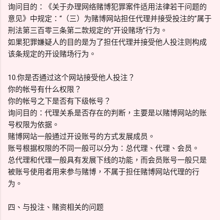
询问目的：《关于办理网络赌博犯罪案件适用法律若干问题的
意见》中规定：“（三）为赌博网站担任代理并接受投注的”属于
刑法第三百零三条第二款规定的“开设赌场”行为。
如果犯罪嫌疑人的目的是为了担任代理并接受他人投注则构成
该条规定的开设赌场行为。
10.你是否通过这个网站接受他人投注？
你的帐号有什么权限？
你的帐号之下是否有下级帐号？
询问目的：代理关系是否存在的判断，主要是以赌博网站的账
号权限为依据。
赌博网站一般通过开设账号的方式发展成员。
账号根据权限的不同一般可以分为：总代理、代理、会员。
总代理和代理一般具有发展下线的功能，而会员账号一般只是
被账号使用者用来参与赌博，不属于担任赌博网站代理的行
为。
四、与投注、赌资相关的问题