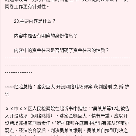
阅卷工作更有针对性。
23.主要内容是什么？
内容中是否有明确的身份信息？
内容中的资金往来是否明确了资金往来的性质？
---------------------------------------------------------------------
---------------------------------------------------------------------
---------------
~~~经验总结：赌资巨大 开设网络赌场罪案 获判缓刑 之 辩 护
词
ｘｘ市ｘｘ区人民检察院在起诉书中指控：“吴某某等12名被告
人开设赌场（网络赌博），涉案金额巨大，情节严重，应以开
设赌场罪追究刑事责任。”辩护律师在庭审中提出有罪从轻辩护
观点，经法院合议后，判决吴某某缓刑，吴某某自接到判决之