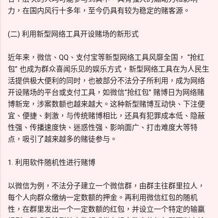
力，在国内风行十多年，至今仍具有较为稳定的赌客源。
(二) 利用新型网络工具开设赌场的新形式
近年来，微信、QQ、支付宝等新型网络工具风靡全国， “抢红
包” 也成为群众喜闻乐见的娱乐方式，新型网络工具在为人民生
活提供极大便利的同时，也被部分不法分子所利用，成为网络
开设赌场的平台或支付工具，如微信“抢红包” 赌博日为网络赌
博新宠，涉案数额也越来越大。这种新型赌博互动快、下注便
宜、便捷、刺激，与传统赌博相比，还具有犯罪成本低、隐蔽
性强、传播速度快、迷惑性强、影响面广、打击难度大等特
点，吸引了越来越多的赌徒参与。
1. 利用软件随机性进行赌博
以微信为例，不法分子建立一个微信群，由群主往群里拉人，
每个人向群众缴纳一定数额的押金。再利用微信红包的随机
性，在群里发出一个一定数额的红包，并设立一个特定的输赢