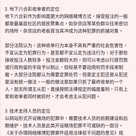
2. 地下六合彩收单者的定位
地下六合彩作为影响面更大的网络赌博方式，接受投注的一般
都是最基层社区的居民聚集点，如杂货店等某些群众往来密切
的场所，杂货店的老板首当其冲成为这种犯罪的抓捕对象。
部分法院认为，这种收单行为本身不具有严重的社会危害性，
不宜认定为犯罪行为，甚至都不宜认定为违法行为，对于那些
接收投注人数较多，投注金额较大的，则可以考虑以行政罚款
或行政拘留的手段予以制止，但轻易不要动用刑罚手段来制
裁。大部分法院都认为需要定罪处罚，但是定主犯还是从犯还
是没有统一做法，一般的做法是如果只抓了最终收单的一个
人，就无所谓主从犯，直接按照法律规定的幅度量刑，只有上
家和收单者同时被抓时，才会考虑主从犯问题。
3. 技术支持人员的定位
以网站形式开设赌场的犯罪中，需要技术人员的前期建设和后
期维护，技术人员是此类开设赌场犯罪不可或缺的一部分。
《关于办理网络赌博犯罪案件适用法律若干问题的意见》规