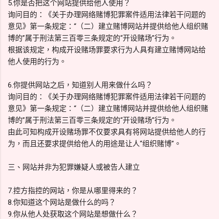
5.你是否把这个网站提供给他人使用？
询问目的：《关于办理网络赌博犯罪案件适用法律若干问题的
意见》第一条规定：“（二）建立赌博网站并提供给他人组织赌
博的”属于刑法第三百零三条规定的“开设赌场”行为。
根据该规定，构成开设赌场罪要求行为人具有建立赌博网站给
他人使用的行为。
6.你提供网站之后，知道别人用来做什么吗？
询问目的：《关于办理网络赌博犯罪案件适用法律若干问题的
意见》第一条规定：“（二）建立赌博网站并提供给他人组织赌
博的”属于刑法第三百零三条规定的“开设赌场”行为。
由此可知构成开设赌场罪不仅要求具有将网站提供给他人的行
为，而且还要求提供给他人的用途是让人“组织赌博”。
三、网站并非为犯罪嫌疑人或被告人建立
7.控方指控的网站，你是从哪里得来的？
8.你知道这个网站是做什么的吗？
9.你从他人处获取这个网站是想做什么？