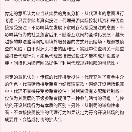
肯定的意见认为应当从实质的角度分析，从代理者的意图进行
考虑。只要参赌者真实投注，代理是否实际控制赌资和是否直
接接受投注，不影响其在发展下家时存有接受投注的意图，不
影响其行为的社会危害后果。随着互联网的全球化发展，越来
越多的非法赌博网站用境外服务器的方式开设赌场，规避被侦
查的风险。由于对源头打击的困难性，实践中侦查机关一般重
点打击代理行为。如果代理直接接受投注才能构成开设赌场
罪，间接也为赌博网站提供了利用代理规避风险的可能性。
否定的意见认为，传统的代理接受投注，代理充当了资金中介
的角色，代表赌场接受赌资也结算输赢款。网络开设赌场犯罪
中，代理不直接接受参赌者投注，对赌资没有支配和控制权，
仅仅为其发展的下级参赌者提供了一种参与赌博的渠道，与传
统的开设赌场行为有本质的区别。另外，从刑罚的谦抑性来
看，不直接接受投注的代理行为如果认定为符合开设赌场的构
成要件，会造成打击的扩大化。