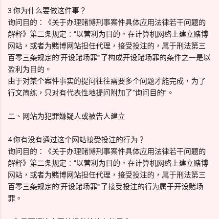
3.你为什么要做这件事？
询问目的：《关于办理赌博刑事案件具体应用法律若干问题的
解释》第二条规定：“以营利为目的，在计算机网络上建立赌博
网站，或者为赌博网站担任代理，接受投注的，属于刑法第三
百零三条规定的‘开设赌场罪’”了构成开设赌场罪的条件之一是以
盈利为目的。
由于对某个案件事实的提问往往需要多个问题才能完成，为了
行文简练，只对有代表性地提问附加了“询问目的”。
二、网站为犯罪嫌疑人或被告人建立
4.你有没有通过这个网站接受投注的行为？
询问目的：《关于办理赌博刑事案件具体应用法律若干问题的
解释》第二条规定：“以营利为目的，在计算机网络上建立赌博
网站，或者为赌博网站担任代理，接受投注的，属于刑法第三
百零三条规定的‘开设赌场罪’”了接受投注的行为属于开设赌场
罪。