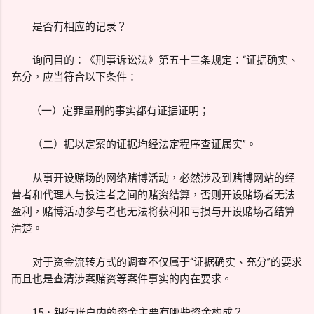
是否有相应的记录？
询问目的：《刑事诉讼法》第五十三条规定：“证据确实、
充分，应当符合以下条件：
（一）定罪量刑的事实都有证据证明；
（二）据以定案的证据均经法定程序查证属实”。
从事开设赌场的网络赌博活动，必然涉及到赌博网站的经
营者和代理人与投注者之间的赌资结算，否则开设赌场者无法
盈利，赌博活动参与者也无法将获利和亏损与开设赌场者结算
清楚。
对于资金流转方式的调查不仅属于“证据确实、充分”的要求
而且也是查清涉案赌资等案件事实的内在要求。
15．银行账户内的资金主要有哪些资金构成？