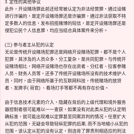
3. 定性的其他争议
此外，开设赌场罪此前还经常被认定为非法经营罪，通过设赌
进行诈骗的，是定开设赌场罪还是诈骗罪，通过非法获取不特
定多数人的信息，发布招揽赌博的短信，是定开设赌场罪还是
侵犯公民个人信息罪，均应当结合具体案件来分析。
(三) 参与者主从犯的认定
无论是传统开设赌场犯罪还是网络开设赌场犯罪，都不是个人
犯罪，其涉及的人员众多，分工复杂，是共同犯罪。与传统开
设赌场相比，网络开设赌场也存在出资者、分红者、拉客参赌
人员、财务人员等，还多了传统开设赌场所没有的技术维护人
员，同时，由于网络所基于的互联网科技，传统赌场的放贷
者、发牌手( 荷官) 、看场打手等都不再有存在价值。
由于信息技术元素的介入，隐藏在背后的上级代理和境外服务
器控制者很可能难以一一查获，如果没有对此类从犯的认定明
确标准，就可能出现难以定罪甚至同案异判的情况。任意扩大
从犯的范围，无疑会导致轻纵犯罪的后果; 而不当地缩小从犯的
范围，该认定从犯的没有认定，则违背了罪责刑相适应的刑法