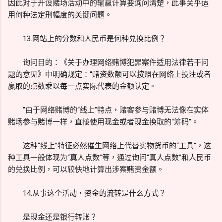
因此对于开设赌场活动中的输赢计算要询问清楚，此事关乎适
用何种法定刑幅度的关键问题。
13.网站上的分数和人民币是何种兑换比例？
询问目的：《关于办理网络赌博犯罪案件适用法律若干问
题的意见》中明确规定：“赌资数额可以按照在网络上投注或者
赢取的点数乘以每一点实际代表的金额认定。
”由于网络赌博的“线上”特点，赌客参与赌博无法像在实体
赌场参与赌博一样，直接使用现金或者现金换取的“筹码”。
这种“线上”特征必然催生网络上代替实物货币的“工具”，这
种工具一般体现为“真人点数”等，通过询问“真人点数”和人民币
的兑换比例，可以较快地计算出涉案赌资金额。
14.从事这个活动，资金的流转是什么方式？
是现金还是银行转账？