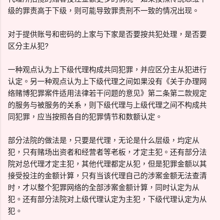
级的罪责高于下级，则可能导致罪责刑不一致的情况出现。
对于提供账号和密码的上家与下家是否要按共犯处理，是否要
区分主从犯?
一种观点认为上下级代理构成共同犯罪，并应区分主从犯进行
认定。另一种观点认为上下级代理之间如果没有《关于办理网
络赌博犯罪案件适用法律若干问题的意见》第二条第二款规定
的服务与被服务的关系，则下级代理与上级代理之间不构成共
同犯罪，应当按照各自的犯罪情节和数额认定。
部分法院的做法是，只要是代理，无论是什么层级，均定从
犯，只有赌场出资者和经营者等老板，才定主犯。还有部分法
院对总代理才定主犯，其他代理都定从犯，但是犯罪金额以其
接受投注的金额计算，只有当该代理自己的涉案金额无法查清
时，才以整个犯罪网络的全部涉案金额计算，同时认定为从
犯。还有部分法院对上级代理认定为主犯，下级代理认定为从
犯。