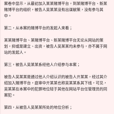
案卷中显示，从最初加入某某赌博平台，到某赌博平台、新某
赌博平台的组织，被告人吴某某没有出谋献策，没有参与其
中。
第二，从本案的赌博平台的发起人来看；
某某赌博平台、某赌博平台、新某赌博平台无论从网站的策
划，抑或是建立、出资，被告人吴某某均未参与，亦不属于网
站的发起人。
第三，被告人吴某某系经他人介绍参与本案；
被告人吴某某是通过他人介绍认识的被告人亓某某，经过其介
绍加入赌博平台，庭审中亓某某也称吴某某系其下线，可见，
吴某某在本案中的犯罪地位轻于其他在网站平台任管理员的同
案犯。
第四，从被告人吴某某所处的地位分析；