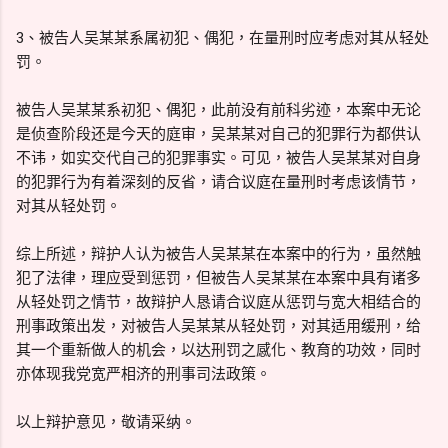
3、被告人吴某某系属初犯、偶犯，在量刑时应考虑对其从轻处
罚。
被告人吴某某系初犯、偶犯，此前没有前科劣迹，本案中无论
是侦查阶段还是今天的庭审，吴某某对自己的犯罪行为都供认
不讳，如实交代自己的犯罪事实。可见，被告人吴某某对自身
的犯罪行为有着深刻的反省，请合议庭在量刑时考虑该情节，
对其从轻处罚。
综上所述，辩护人认为被告人吴某某在本案中的行为，虽然触
犯了法律，理应受到惩罚，但被告人吴某某在本案中具有诸多
从轻处罚之情节，故辩护人恳请合议庭从惩罚与宽大相结合的
刑事政策出发，对被告人吴某某从轻处罚，对其适用缓刑，给
其一个重新做人的机会，以达刑罚之感化、教育的功效，同时
亦体现我党宽严相济的刑事司法政策。
以上辩护意见，敬请采纳。