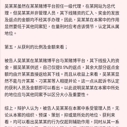
吴某某虽然在某某赌博平台担任一级代理，在某网站为总代
理，但吴某某并非管理人员，其下线赌资的汇入、奖金的发放
及返点的金额均不经其手办理，因此，吴某某在本案中的作用
显然要低于其他同案犯，在量刑时应考虑该情节，认定其从属
地位。
第五，从获利的比例及金额来看；
被告人吴某某在某某赌博平台与某赌博平台，其下线投入的资
金，据吴某某供述，自己仅提0.5%的返点，其余大部分返点金
额均由亓某某直接返给其下线。而且从收益上来看，吴某某显
然不能与亓某某、刁某某等人相提并论。这一点从起诉书认定
的获利人员及金额即可以看出。以此说明吴某某在本案中所处
的地位应与其他同案予以区分大小及重要性。
综上，辩护人认为，被告人吴某某在本案中系受管理人员，无
论从本案的组织、预谋、策划，抑或是所处的地位、获利来
看，均可以看出吴某某的行为仅起到辅助作用，同时从其一系