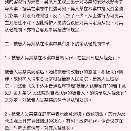
列的客观行为来看，吴某某主观上出于对彩票的爱好及好奇参
与本案，据其在案卷中供述可知，吴某某在本案中投入资金购
买彩票，并没有赚到钱，反而亏损了不少。从上述行为可见其
主观恶性不深，因此辩护人恳请合议庭对其认定为从犯，对其
从轻处罚，亦符合客观事实及法律规定。
二、被告人吴某某在本案中具有如下酌定从轻处罚情节
1、被告人吴某某在本案中自愿认罪，在量刑时应从轻处罚。
被告人吴某某到案后，始终抱着悔改服罪的态度，积极认罪悔
罪，故辩护人请求合议庭根据最高人民法院、最高人民检察
院、司法部《关于适用普通程序审理“被告人认罪案件”的若干意
见》第九条“人民法院对自愿认罪的被告人，酌情予以从轻处罚”
之规定，对被告人吴某某酌情予以从轻处罚。
2、被告人吴某某在庭审中表示愿意退赃，缴纳罚金，其行为反
映主观上具有真诚悔过的决心，有利于改造犯罪，请合议庭在
量刑时考虑该情节，对其从轻处罚。