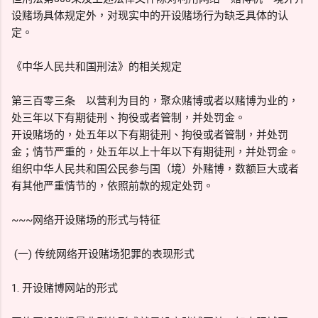
设赌场具体规定外，对现实中的开设赌场行为缺乏具体的认
定。
《中华人民共和国刑法》的相关规定
第三百零三条 以营利为目的，聚众赌博或者以赌博为业的，
处三年以下有期徒刑、拘役或者管制，并处罚金。
开设赌场的，处五年以下有期徒刑、拘役或者管制，并处罚
金；情节严重的，处五年以上十年以下有期徒刑，并处罚金。
组织中华人民共和国公民参与国（境）外赌博，数额巨大或者
有其他严重情节的，依照前款的规定处罚。
~~~网络开设赌场的形式与特征
(一) 传统网络开设赌场犯罪的表现形式
1. 开设赌博网站的形式