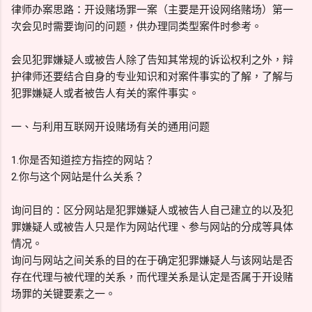
律师办案思路：开设赌场罪一案（主要是开设网络赌场）第一
次会见时需要询问的问题，供办理同类型案件时参考。
会见犯罪嫌疑人或被告人除了告知其常规的诉讼权利之外，辩
护律师还要结合自身的专业知识和对案件事实的了解，了解与
犯罪嫌疑人或者被告人有关的案件事实。
一、与利用互联网开设赌场有关的通用问题
1.你是否知道控方指控的网站？
2.你与这个网站是什么关系？
询问目的：区分网站是犯罪嫌疑人或被告人自己建立的以及犯
罪嫌疑人或被告人只是作为网站代理、参与网站的分成等具体
情况。
询问与网站之间关系的目的在于确定犯罪嫌疑人与该网站是否
存在代理与被代理的关系，而代理关系是认定是否属于开设赌
场罪的关键要素之一。