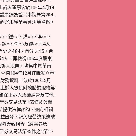
經上訴人董事會決議通過，
人董事會於106年4月14
事錄為證（本院卷第204-
諮詢案未經董事會決議通過，
、鍾○○、洪○○、李○○、
謝○、李○○及鍾○○等4人
分之4.84、百分之4.5，合
等4人。再檢視105年度股東
入上訴人股票，均集中於華南
自104年12月任職獨立董
務資料，似於106年3月
為上訴人提供財務諮詢服務等
為確保上訴人永續經營及其他
證券交易法第155條及公開
所提供法律諮詢，並向相關
利益出發，避免經營決策遭破
資料大致相合（原審卷第
證券交易法第43條之1第1、