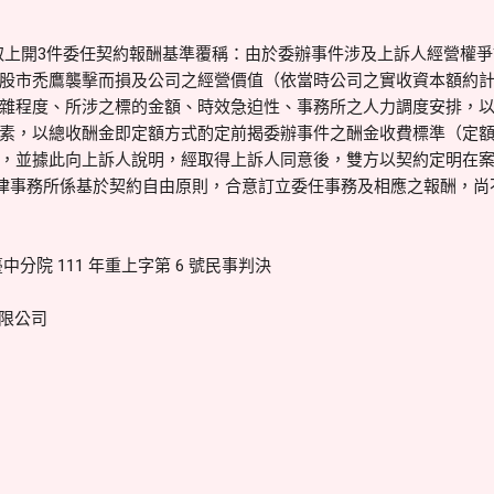
取上開3件委任契約報酬基準覆稱：由於委辦事件涉及上訴人經營權
股市禿鷹襲擊而損及公司之經營價值（依當時公司之實收資本額約計
雜程度、所涉之標的金額、時效急迫性、事務所之人力調度安排，
素，以總收酬金即定額方式酌定前揭委辦事件之酬金收費標準（定
並據此向上訴人說明，經取得上訴人同意後，雙方以契約定明在案等語(
法律事務所係基於契約自由原則，合意訂立委任事務及相應之報酬，尚
分院 111 年重上字第 6 號民事判決
有限公司