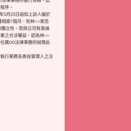
O法律事務所進行答辯。此
之程序。
6年5月23日函知上訴人擬於
僅相距1個月，則林○○是否
持獨立性，而與公司有直接
東之合法權益，認為林○○
任萬OO法律事務所辦理此
實執行業務及善良管理人之注