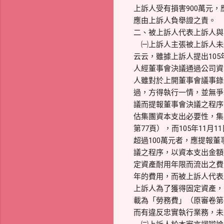
上訴人受有損害900萬元，
應由上訴人負舉證之責
二、被上訴人代表上訴人與
㈠上訴人主張被上訴人未
云云，雖據上訴人提出105年
人經董事會決議通過公司資
人雖對於上開董事會議事錄
過，方得執行一情，並無爭
議而提報董事會決議之程序
估集團資本支出必要性，集
第77頁），而105年11
超過100萬元者，應提報
議之程序，以資本支出金額
定資產耐用年限而流出之費
年的費用，而被上訴人代表
上訴人為了獲得固定資產，
載為「勞務費」（原審卷第
而有違反忠實執行業務，未