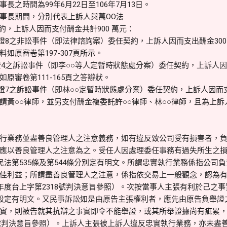
之時間為99年6月22日至106年7月13日。
事長期間，分別代表上訴人與萬OO法
約，上訴人因而支付酬金共計900 萬元：
原證8之非訟事件（即法律諮詢案）委任契約，上訴人因而支出酬金30
如原審卷第197-307頁所示。
證4之訴訟事件（即李○○等人定暫時狀態處分案）委任契約，上訴人因
原審卷第111-165頁之答辯狀。
原證7之訴訟事件（即林○○定暫時狀態處分案）委任契約，上訴人因而支
黃○○律師，並另支付酬金複委託許○○律師、林○○律師，且為上訴人撰
行業務並盡善良管理人之注意義務，如有違反致公司受有損害者，
應以善良管理人之注意為之。受任人因處理委任事務有過失所生之
民法第535條及第544條分別定有明文。所謂忠實執行業務係指公司
佳利益；所謂盡善良管理人之注意，係指依交易上一般觀念，認為
6年度台上字第2318號判決意旨參照）。次按當事人主張有利於己之
前段定有明文。又民事訴訟如是由原告主張權利者，應先由原告負舉證
實，則被告就其抗辯之事實即令不能舉證，或其所舉證據尚有疵累
15號判決意旨參照）。上訴人主張被上訴人違反忠實執行業務，亦未盡