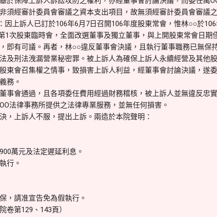
基於保障上訴人訴訟攻防之權利，亦經董事會討論決議，而委任萬O
非須經審計委員會審議之資本支出項目，故無須經審計委員會審議
因上訴人已訂於106年6月7日召開106年度股東常會，惟林○○於10
6年度第1次股東臨時會，全面改選董事及獨立董事，與上開股東常會日期
，即有可議。再者，林○○違反董事會決議，且執行董事職務已無保
法及刑法洩漏營業秘密罪。被上訴人為確保上訴人永續經營及其他股
股東會召集權之情事，致損害上訴人利益，經董事會討論決議，遂委
義務。
董事會通過，且各項委任費用經過財務稽核，被上訴人並無違反忠
OO法律事務所提供之法律專業服務，並無任何損害。
決，上訴人不服，提出上訴。兩造於本院聲明：
00萬元及法定遲延利息。
告假執行。
保，請准宣告免為假執行。
卷第129、143頁）