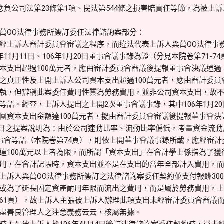
應負公司法第23條第1項、民法第544條之損害賠責任等節，為被上
。
萬OO法律事務所簽訂委任法律諮詢案部分：
經上訴人審計委員會審議之程序，而違法代表上訴人與萬OO法律事
11月11日、106年1月20日董事會議事錄為證（分見本院卷第71-74
本支出超過100萬元者，應由審計委員會審議後提報董事會決議通過
之真正性及上開上訴人公司資本支出超過100萬元者，應由審計委員
執，但辯稱此案委任費用性質為勞務費用，並非公司資本支出，故
等語。經查，上訴人提出之上開2次董事會議事錄，其中106年1月2
團資本支出金額達100萬元者，擬由審計委員會審議後提報董事會決
月11日之提案說明為：由於公司速動比率、流動比率偏低，考量資金流
董事會等語（本院卷第74頁），則依上開董事會議事錄所載，應經審
達100萬元以上者為限，而所謂「資本支出」在會計學上係指為了獲
用，在會計記帳時，資本支出並不是在支出的當年全部計入費用，
上訴人與萬OO法律事務所簽訂之法律諮詢案委任契約並支付報酬30
或為了延長固定資產耐用年限而流出之費用，而是屬於勞務費用，
61頁），故上訴人主張被上訴人辦理此項支出未經審計委員會審議
盡善良管理人之注意義務云云，核屬無據。