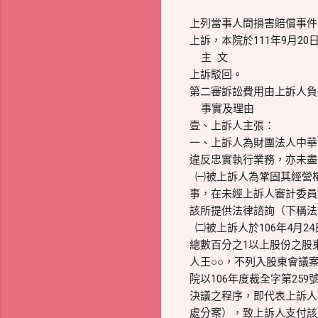
上列當事人間損害賠償事件，
上訴，本院於111年9月2
主 文
上訴駁回。
第二審訴訟費用由上訴人負
事實及理由
壹、上訴人主張：
一、上訴人為財團法人中華
違反忠實執行業務，亦未盡
㈠被上訴人為鞏固其經營
事，在未經上訴人審計委員
該所提供法律諮詢（下稱法
㈡被上訴人於106年4月
總數百分之1以上股份之股
人王○○，不列入股東會議
院以106年度裁全字第25
決議之程序，即代表上訴人
處分案），致上訴人支付該