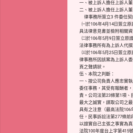
一、被上訴人擔任上訴人董事長
二、被上訴人擔任上訴人董
律事務所簽立3 件委任契
㈠於106年4月14日簽立
具法律意見書並檢附相關資料
㈡於106年5月9日簽立原
法律事務所有為上訴人代撰如
㈢於106年5月25日簽立
律事務所因該案為上訴人委請
頁之聲請狀。
伍、本院之判斷：
一、按公司負責人應忠實執
委任事務，其受有報酬者，
責。公司法第23條第1項、
最大之誠實，謀取公司之最
具有之注意（最高法院10
任，民事訴訟法第277條
以證實自己主張之事實為真
法院100年度台上字第4