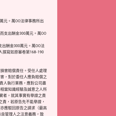
0萬元。萬OO法律事務所出
而支出酬金300萬元。萬OO
出酬金300萬元。萬OO法
寫如原審卷第168-190
負損害賠償責任。受任人處理
損害，對於委任人應負賠償之
負責人執行業務，應對公司盡
有相當知識經驗及誠意之人所
事實者，就其事實有舉證之責
之責，若原告先不能舉證，
，亦應駁回原告之請求（最高
善良管理人之注意義務，致