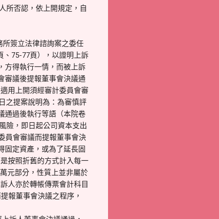
訴人所否認，依上開規定，自
務所簽立法律諮詢案之委任
頁、75-77頁），以證明上訴
，方得執行一情，而被上訴
會審議後提報董事會決議通
不適用上開須經審計委員會審
0日之提案說明為：為審慎評
議通過後執行等語（本院卷
動風險，即日起公司資本支出
計委員會審議而提報董事會決
得固定資產，或為了延長固
而是按照折舊的方式計入每一
0萬元部分，性質上並非屬於
上訴人亦於轉帳傳票會計科目
而提報董事會決議之程序，