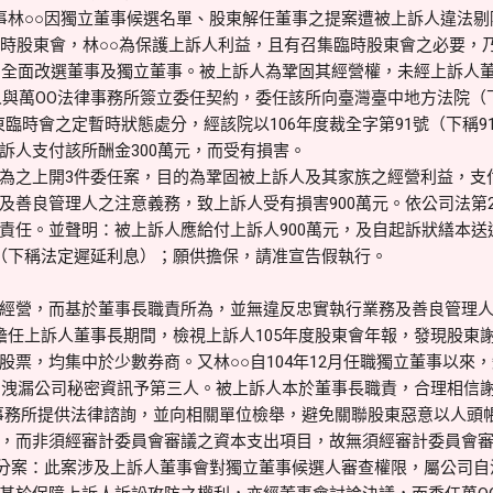
林○○因獨立董事候選名單、股東解任董事之提案遭被上訴人違法剔
時股東會，林○○為保護上訴人利益，且有召集臨時股東會之必要，乃於
會，全面改選董事及獨立董事。被上訴人為鞏固其經營權，未經上訴人
上訴人與萬OO法律事務所簽立委任契約，委任該所向臺灣臺中地方法院
集股東臨時會之定暫時狀態處分，經該院以106年度裁全字第91號（下稱
訴人支付該所酬金300萬元，而受有損害。
為之上開3件委任案，目的為鞏固被上訴人及其家族之經營利益，支
善良管理人之注意義務，致上訴人受有損害900萬元。依公司法第23
責任。並聲明：被上訴人應給付上訴人900萬元，及自起訴狀繕本送
（下稱法定遲延利息）；願供擔保，請准宣告假執行。
經營，而基於董事長職責所為，並無違反忠實執行業務及善良管理
任上訴人董事長期間，檢視上訴人105年度股東會年報，發現股東
股票，均集中於少數券商。又林○○自104年12月任職獨立董事以來
後，洩漏公司秘密資訊予第三人。被上訴人本於董事長職責，合理相信
事務所提供法律諮詢，並向相關單位檢舉，避免關聯股東惡意以人頭
，而非須經審計委員會審議之資本支出項目，故無須經審計委員會
分案：此案涉及上訴人董事會對獨立董事候選人審查權限，屬公司自