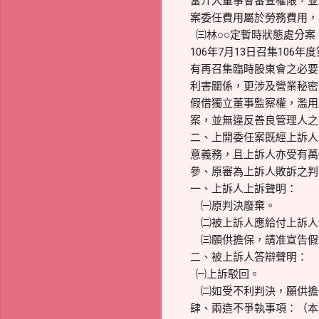
當介入董事會審查權限，並
案委任費用屬於勞務費用，
㈢林○○定暫時狀態處分案：
106年7月13日召集10
有再召集臨時股東會之必要
利害關係，更涉及營業秘密
假借獨立董事監察權，濫用
案，並無違反善良管理人之
二、上開委任案既經上訴人
意義務，且上訴人亦受有萬
參、原審為上訴人敗訴之判
一、上訴人上訴聲明：
㈠原判決廢棄。
㈡被上訴人應給付上訴人9
㈢願供擔保，請准宣
二、被上訴人答辯聲明：
㈠上訴駁回。
㈡如受不利判決，願供擔
肆、兩造不爭執事項：（本院