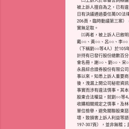
㈡上訴人於本審言詞辯論時
被上訴人擅自為之，已有違背
日有決議通過委任萬OO法
206頁，臨時動議第三案
實無足取。
㈢再者，被上訴人已敘明其檢
戴○○、黃○○、呂○○、李
（下稱劉○○等4人）於105
計持有已發行股份總數百分之
會名冊，謝○○、劉○○、宋
永昌綜合證券股份有限公司
事以來，知悉上訴人重要商
後，洩漏上開公司秘密資訊
事實而涉有違法情事。其本
股東合法權益，就劉○○等
收購相關規定之情事，及林
單位檢舉，避免關聯股東惡
壞，致損害上訴人利益等語
197-307頁），並非無