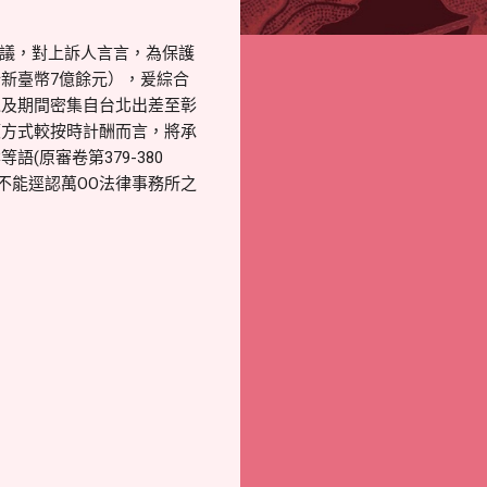
爭議，對上訴人言言，為保護
新臺幣7億餘元），爰綜合
以及期間密集自台北出差至彰
額方式較按時計酬而言，將承
原審卷第379-380
不能逕認萬OO法律事務所之