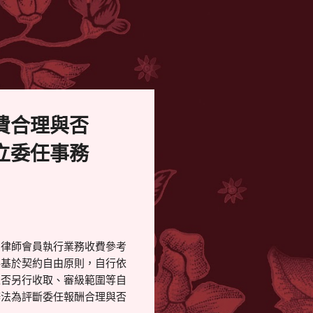
費合理與否
立委任事務
屬律師會員執行業務收費參考
得基於契約自由原則，自行依
是否另行收取、審級範圍等自
辦法為評斷委任報酬合理與否