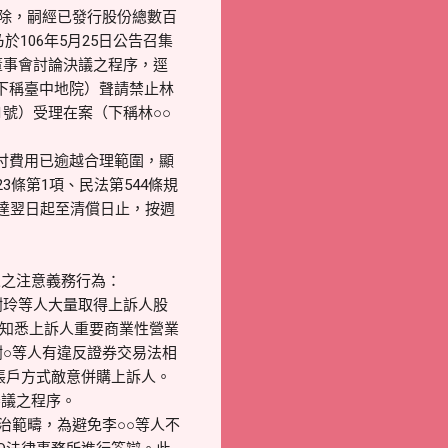
除，嗣經已發行股份總數百
106年5月25日公告召集
董事會討論決議之程序，逕
（下稱臺中地院）聲請禁止林
91號）受理在案（下稱林○○
付費用已逾越合理範圍，顯
條第1項、民法第544條規
達翌日起至清償日止，按週
人之注意義務行為：
謝玲等人大量取得上訴人股
，知悉上訴人重要商業性營業
謝○等人有違反證券交易法相
帳戶方式敵意併購上訴人。
審議之程序。
治範疇，為避免李○○等人不