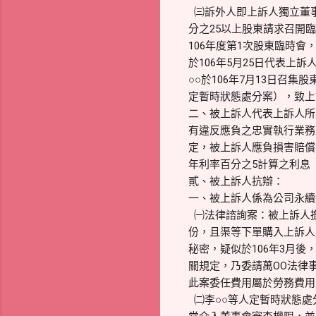
㈢訴外人即上訴人獨立董事
分之25以上股東請求召開臨
106年度第1次股東臨時
於106年5月25日代表
○○於106年7月13日召
定暫時狀態處分案），致上
二、被上訴人代表上訴人所
有違反應負之忠實執行業務及
定，被上訴人應負損害賠償
年利率百分之5計算之利息
貳、被上訴人抗辯：
一、被上訴人係為公司永續
㈠法律諮詢案：被上訴人擔
份，且渠等下單購入上訴人
秘密，疑似於106年3月
關規定，乃委請萬OO法律
此案委任費用屬於勞務費用
㈡李○○等人定暫時狀態處