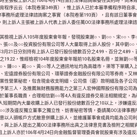
主張被上訴人於106年4月14日簽訂法律諮詢案委任契約時，尚未
程序云云（本院卷第349頁），惟上訴人已於本審準備程序時自承上訴
律事務所處理法律諮詢案之事實（本院卷第193頁），且有該日董事會議
），則上訴人主張被上訴人代表上訴人委任萬OO法律事務所處理法律
視上訴人105年度股東會年報，發現股東謝○、劉○○、宋○○、李○○
○○、張○○及○○投資股份有限公司等人大量取得上訴人股份，其中劉○○、
年3月21日分別持有上訴人已發行股份總數百分之4.99、百分之4.89、百
19.22，惟經檢視104年度股東會年報前10名股東名冊，並無劉○○
○○、鍾○○、戴○○、黃○○等人之通訊地址均為高雄市，渠等下單購
、宏遠證券股份有限公司、環華證券金融股份有限公司等券商。又林○○
業性營業秘密，包含現金收支明細、公司借（還）款明細及各子公司財
予第三人，及推薦無財務服務能力之第三人宏伸國際股份有限公司
於董事長職責，合理相信劉○○等4人有違反證券交易法相關規定，
4人短期間內大量收購上訴人已發行股份總數百分之10以上，涉嫌違反
○○涉及違反獨立董事之獨立性、妨害秘密等情，委請萬OO法律事務
意以人頭帳戶方式敵意併購上訴人，並維護董事會成員均能為公司
，與上訴人提出之萬OO法律事務所出具之法律意見書及檢附之相關
稽；且上訴人亦於106年4月24日向金融監督管理委員會就股東有涉及違反