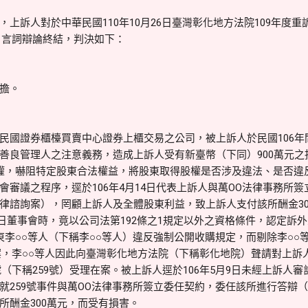
上訴人對於中華民國110年10月26日臺灣彰化地方法院109年度重
0日言詞辯論終結，判決如下：
擔。
民國證券櫃檯買賣中心證券上櫃交易之公司，被上訴人於民國106年
善良管理人之注意義務，造成上訴人受有新臺幣（下同）900萬元之
權，嚇阻特定股東合法權益，將股東取得股權是否涉及違法、是否違
會審議之程序，逕於106年4月14日代表上訴人與萬OO法律事務所
律諮詢案），罔顧上訴人及全體股東利益，致上訴人支付該所酬金30
24日董事會時，竟以公司法第192條之1規定以外之資格條件，認定訴
東李○○等人（下稱李○○等人）違反強制公開收購規定，而剔除李○○
案，李○○等人因此向臺灣彰化地方法院（下稱彰化地院）聲請對上訴
9號（下稱259號）受理在案。被上訴人逕於106年5月9日未經上訴人
就259號事件與萬OO法律事務所簽立委任契約，委任該所進行答辯（
所酬金300萬元，而受有損害。