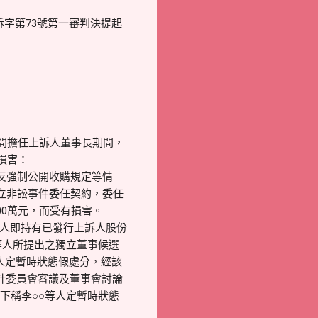
訴字第73號第一審判決提起
間擔任上訴人董事長期間，
損害：
反強制公開收購規定等情
簽立非訟事件委任契約，委任
0萬元，而受有損害。
外人即持有已發行上訴人股份
等人所提出之獨立董事候選
人定暫時狀態假處分，經該
審計委員會審議及董事會討論
下稱李○○等人定暫時狀態