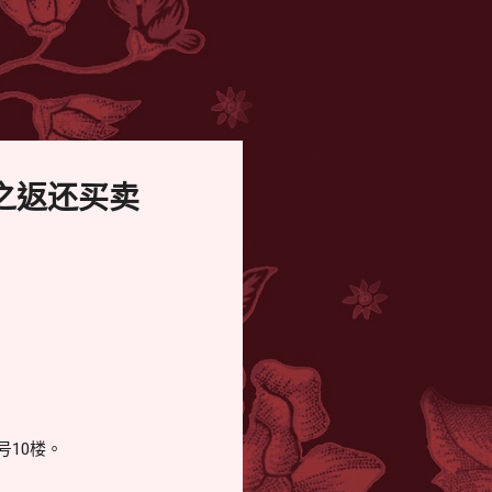
之返还买卖
号10楼。