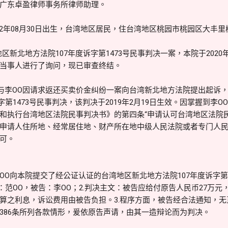
广东卓盈律师事务所律师助理。
52年08月30日出生，台湾地区居民，住台湾地区桃园市桃园区大丰里树
区新北地方法院107年度诉字第1473号民事判决一案，本院于2020
当事人进行了询问，现已审查终结。
O与李OO因请求返还买卖价金纠纷一案向台湾新北地方法院提出起诉，
诉字第1473号民事判决，该判决于2019年2月19日生效。因掌握到
和执行台湾地区法院民事判决书》的第四条“申请认可台湾地区法院
申请人住所地、经常居住地、财产所在地中级人民法院或者专门人民
可。
OO向本院提交了经公证认证的台湾地区新北地方法院107年度诉字第1
：范OO，被告：李OO；2.判决主文：被告应给付原告人民币27万元，及
算之利息，诉讼费用由被告负担。3.程序方面，被告经合法通知，
386条所列各款情形，爰依原告声请，由其一造辩论而为判决。