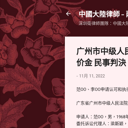
中國大陸律師 -
深圳衛律師團隊：中國大
广州市中级人
价金 民事判決
-
11月 11, 2022
范OO、李OO申请认可和
广东省广州市中级人民法院 民
申请人：范OO，男，196
委托诉讼代理人：梁斯颖，