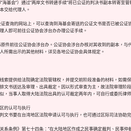
即“海基会”）通过“两岸文书转递手续”将已公证的判决书副本转寄至
本交给代理人。
台公证查询的网站上，可以查询到海基会寄送的公证文书是否已被公证
理人即可前往公证协会涉台办办理公证手续。
决书原件前往公证协会涉台办。公证协会涉台办核对其收到的副本，与
人所需出示的其他材料，详见各地公证协会具体规定。
线索提供给法院确定法院管辖权，并提交前阶段准备的材料，如需
排文书送达及审理、出具裁定。因以形式审查为主，故法院审理阶
似，当事人取得大陆法院出具的认可裁定两年内，可自行或委托律
区的认可与执行
判文书要在台湾地区法院申请认可与执行，也可通过区际司法协助
关系条例》第七十四条：“在大陆地区作成之民事确定裁判、民事仲