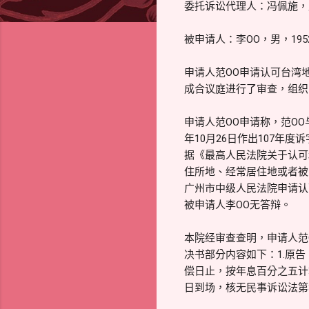
委托诉讼代理人：冯佩施，
被申请人：李OO，男，19
申请人范OO申请认可台湾地
成合议庭进行了审查，组织
申请人范OO申请称，范O
年10月26日作出107年度
据《最高人民法院关于认可
住所地、经常居住地或者被
广州市中级人民法院申请认
被申请人李OO无答辩。
本院经审查查明，申请人范
决书部分内容如下：1.原告
偿日止，按年息百分之五计
日到场，核无民事诉讼法第