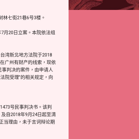
林七街21巷6号3楼。
年7月20日立案。本院依法组
台湾新北地方法院于2018
李OO在广州有财产的线索，现依
民事判决的案件，由申请人
法院受理”的相关规定，向
473号民事判决书。该判
自2018年9月24日起至清
无正当理由，未于言词辩论期