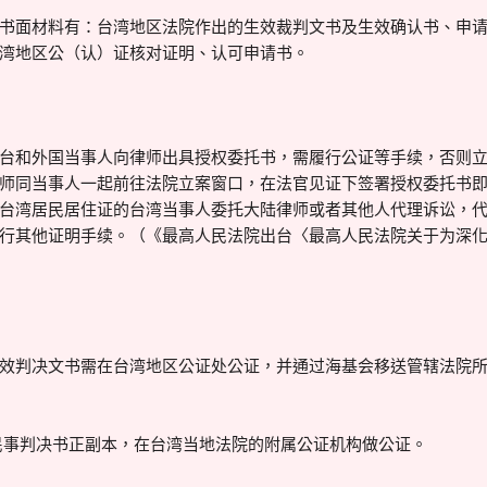
书面材料有：台湾地区法院作出的生效裁判文书及生效确认书、申
湾地区公（认）证核对证明、认可申请书。
台和外国当事人向律师出具授权委托书，需履行公证等手续，否则
师同当事人一起前往法院立案窗口，在法官见证下签署授权委托书
台湾居民居住证的台湾当事人委托大陆律师或者其他人代理诉讼，
行其他证明手续。（《最高人民法院出台〈最高人民法院关于为深
效判决文书需在台湾地区公证处公证，并通过海基会移送管辖法院
院民事判决书正副本，在台湾当地法院的附属公证机构做公证。