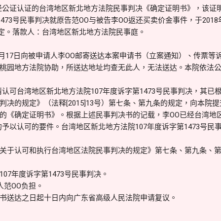
经公证认证的台湾地区新北地方法院民事判决《确定证明书》，该证
1473号民事判决就原告范OO与被告李OO返还买卖价金事件，于2018
日确定。落款人：台湾地区新北地方法院民事庭。
、12月17日向被申请人李OO邮寄送达本案申请书（立案通知）、传票
桃园地方法院协助，所送达地址均查无此人，无法送达。本院依法
请认可台湾地区新北地方法院107年度诉字第1473号民事判决，其已
决的规定》（法释[2015]13号）第七条、第九条的规定，向本院
的《确定证明书》。根据上述民事判决书的记载，李OO已经台湾地
予以认可的要件。台湾地区新北地方法院107年度诉字第1473号民
关于认可和执行台湾地区法院民事判决的规定》第七条、第九条、
07年度诉字第1473号民事判决。
人范OO负担。
书送达之日起十日内向广东省高级人民法院申请复议。