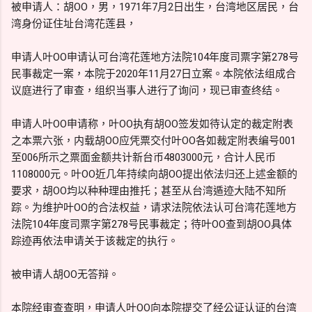
被申请人：胡OO，男，1971年7月2日出生，台湾地区居民，台
湾身份证住址台湾花莲县，
申请人叶OO申请认可台湾花莲地方法院104年度司票字第278号
民事裁定一案，本院于2020年11月27日立案。本院依法组成合
议庭进行了审查，组织当事人进行了询问，现已审查终结。
申请人叶OO申请称，叶OO执有胡OO签发如待认定的裁定附表
之本票六张，内载胡OO应凭票交付叶OO各如裁定附表编号001
至006所示之票面金额共计新台币4803000元，合计人民币
1108000元。叶OO近几年持续向胡OO提出依法归还上述金额的
要求，胡OO均以种种理由推托；甚至从台湾遁迹大陆不知所
踪。为维护叶OO的合法权益，请求法院依法认可台湾花莲地方
法院104年度司票字第278号民事裁定；待叶OO查到胡OO具体
踪迹再依法申请关于该裁定的执行。
被申请人胡OO无答辩。
本院经审查查明，申请人叶OO向本院提交了经公证认证的台湾