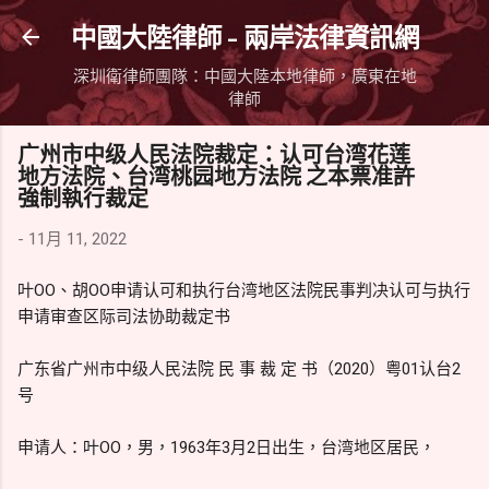
跳到主要內容
中國大陸律師 - 兩岸法律資訊網
深圳衛律師團隊：中國大陸本地律師，廣東在地
律師
广州市中级人民法院裁定：认可台湾花莲
地方法院、台湾桃园地方法院 之本票准許
強制執行裁定
-
11月 11, 2022
叶OO、胡OO申请认可和执行台湾地区法院民事判决认可与执行
申请审查区际司法协助裁定书
广东省广州市中级人民法院 民 事 裁 定 书（2020）粤01认台2
号
申请人：叶OO，男，1963年3月2日出生，台湾地区居民，