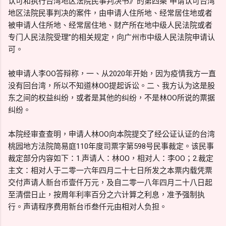
认可和执行台湾地区法院民事判决书》的第四条“申请认可台湾
地区法院民事判决的案件，由申请人住所地、经常居住地或者
被申请人住所地、经常居住地、财产所在地中级人民法院或者
专门人民法院受理”的相关规定，向广州市中级人民法院申请认
可。
被申请人李OO答辩称，一、从2020年开始，因为疫情我方一直
没有回台湾，所以不知道林OO提起诉讼。二、我方认为这是股
东之间的权益纠纷，或者是其他的纠纷，不是林OO所说的票据
纠纷。
本院经审查查明，申请人林OO向本院提交了经公证认证的台湾
桃园地方法院简易庭110年度司票字第598号民事裁定。该民事
裁定部分内容如下：1.声请人：林OO，相对人：李OO；2.裁定
主文：相对人于二零一六年四月二十七日所发之本票内载凭票
交付声请人新台币壹仟万元，及自二零一八年四月二十八日起
至清偿日止，按周年利率百分之六计算之利息，准予强制执
行。声请程序费用新台币叁仟元由相对人负担。