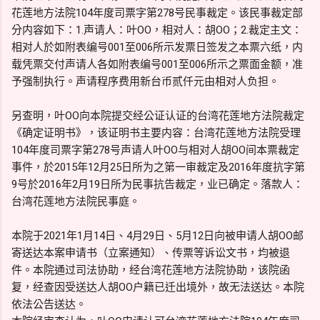
花莲地方法院104年度司票字第278号民事裁定。该民事裁定部
分内容如下：1.声请人：叶OO，相对人：胡OO；2.裁定主文：
相对人於如附表编号001至006所示发票日签发之本票六纸，内
载凭票交付声请人各如附表编号001至006所示之票面金额，准
予强制执行。声请程序费用新台币贰仟元由相对人负担。
另查明，叶OO向本院提交经公证认证的台湾花莲地方法院裁定
《确定证明书》，该证明书主要内容：台湾花莲地方法院受理
104年度司票字第278号声请人叶OO与相对人胡OO间本票裁定
事件，於2015年12月25日所为之第一审裁定及2016年度抗字第
9号於2016年2月19日所为民事抗告裁定，业已确定。落款人：
台湾花莲地方法院民事庭。
本院于2021年1月14日、4月29日、5月12日向被申请人胡OO邮
寄送达本案申请书（立案通知）、传票等诉讼文书，均被退
件。本院通过司法协助，经台湾花莲地方法院协助，该院函
复，经查因受送达人胡OO户籍已迁出境外，故无法送达。本院
依法公告送达。