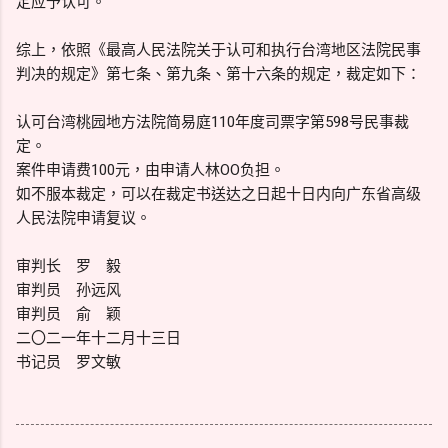
定应予认可。
综上，依照《最高人民法院关于认可和执行台湾地区法院民事
判决的规定》第七条、第九条、第十六条的规定，裁定如下：
认可台湾桃园地方法院简易庭110年度司票字第598号民事裁
定。
案件申请费100元，由申请人林OO负担。
如不服本裁定，可以在裁定书送达之日起十日内向广东省高级
人民法院申请复议。
审判长 罗 毅
审判员 孙远风
审判员 俞 颖
二〇二一年十二月十三日
书记员 罗文敏