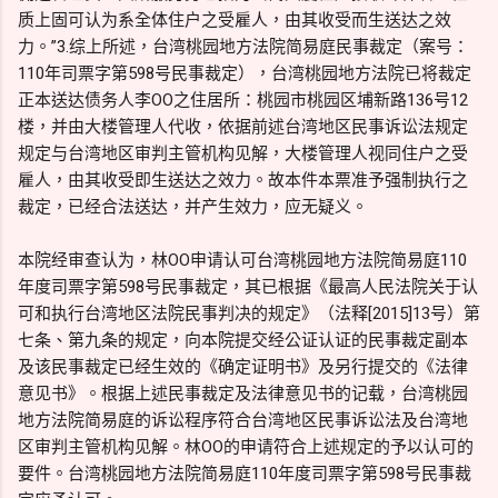
质上固可认为系全体住户之受雇人，由其收受而生送达之效
力。”3.综上所述，台湾桃园地方法院简易庭民事裁定（案号：
110年司票字第598号民事裁定），台湾桃园地方法院已将裁定
正本送达债务人李OO之住居所：桃园市桃园区埔新路136号12
楼，并由大楼管理人代收，依据前述台湾地区民事诉讼法规定
规定与台湾地区审判主管机构见解，大楼管理人视同住户之受
雇人，由其收受即生送达之效力。故本件本票准予强制执行之
裁定，已经合法送达，并产生效力，应无疑义。
本院经审查认为，林OO申请认可台湾桃园地方法院简易庭110
年度司票字第598号民事裁定，其已根据《最高人民法院关于认
可和执行台湾地区法院民事判决的规定》（法释[2015]13号）第
七条、第九条的规定，向本院提交经公证认证的民事裁定副本
及该民事裁定已经生效的《确定证明书》及另行提交的《法律
意见书》。根据上述民事裁定及法律意见书的记载，台湾桃园
地方法院简易庭的诉讼程序符合台湾地区民事诉讼法及台湾地
区审判主管机构见解。林OO的申请符合上述规定的予以认可的
要件。台湾桃园地方法院简易庭110年度司票字第598号民事裁