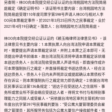
另查明，林OO向本院提交经公证认证的台湾桃园地方法院简易
庭裁定《确定证明书》，该证明书主要内容：台湾桃园地方法
院简易庭受理110年度司票字第598号声请人林OO与相对人李
OO间本票裁定事件，於2021年3月25日所为之民事裁定，业於
2021年4月19日确定。落款人：台湾桃园地方法院简易庭。
林OO向本院提交经公证认证的《赖玉梅律师法律意见书》，该
法律意见书主要内容：1.本票执票人向台湾法院申请本票裁定
时，需要提出声请本票裁定诉状，并附上本票之正本即可，无
须提出申请书状缮本，故台湾法院无须将申请本票裁定诉状缮
本送达债务人。台湾法院收受执票人声请书后，即直接作成许
可本票强制执行之裁定，并直接将裁定书送达债务人，经合法
送达债务人，债务人十日内未声明异议或提起确认本票债权不
存在诉讼，则本票强制执行之裁定效力即告确定。2.依据台湾地
区民事诉讼法第136条规定：“送达于应受送达人之住居所、事
务所或营业所不获会晤应受送达人者，得将文书付与有辨别事
理能力之同居人或受雇人。”另依据台湾地区审判主管机构100
年度台抗字第397号民事裁判要旨：“受公寓大厦管理委员会雇
佣之管理员，其所服劳务包括为公寓大厦住户接收邮件者，性