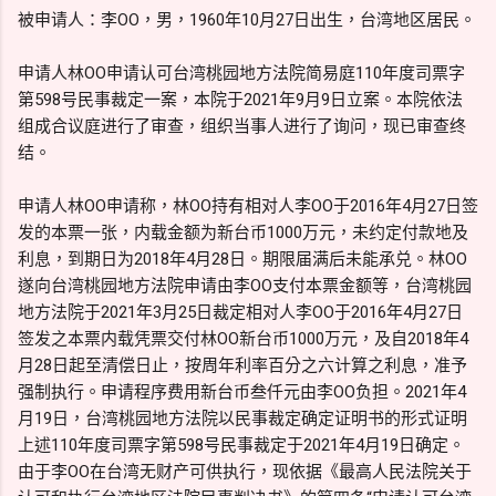
被申请人：李OO，男，1960年10月27日出生，台湾地区居民。
申请人林OO申请认可台湾桃园地方法院简易庭110年度司票字
第598号民事裁定一案，本院于2021年9月9日立案。本院依法
组成合议庭进行了审查，组织当事人进行了询问，现已审查终
结。
申请人林OO申请称，林OO持有相对人李OO于2016年4月27日签
发的本票一张，内载金额为新台币1000万元，未约定付款地及
利息，到期日为2018年4月28日。期限届满后未能承兑。林OO
遂向台湾桃园地方法院申请由李OO支付本票金额等，台湾桃园
地方法院于2021年3月25日裁定相对人李OO于2016年4月27日
签发之本票内载凭票交付林OO新台币1000万元，及自2018年4
月28日起至清偿日止，按周年利率百分之六计算之利息，准予
强制执行。申请程序费用新台币叁仟元由李OO负担。2021年4
月19日，台湾桃园地方法院以民事裁定确定证明书的形式证明
上述110年度司票字第598号民事裁定于2021年4月19日确定。
由于李OO在台湾无财产可供执行，现依据《最高人民法院关于