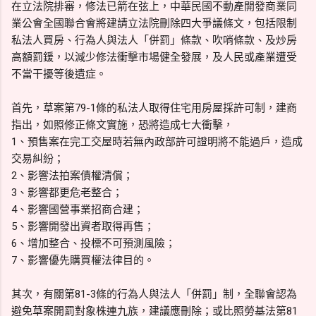
在立法院排審，修法已箭在弦上，中華民國不動產開發商業同
業公會全國聯合會將建請立法院刪除四大爭議條文，包括限制
私法人買房、行為人與法人「併罰」條款、吹哨條款、及炒房
高額罰鍰，以減少修法衝擊市場健全發展，及人民或產業遭受
不當干擾等後遺症。
首先，草案第79-1條的私法人取得住宅用房屋採許可制，建商
指出，如照修正條文實施，恐將造成七大衝擊，
1、預售案在完工交屋時若無內政部許可證明將不能過戶，造成
交易糾紛；
2、影響法拍案債權清償；
3、影響都更危老整合；
4、影響國營事業招商合建；
5、影響開發出資者取得再售；
6、增加整合、投標不可預測風險；
7、影響優先購買權法律目的。
其次，有關第81-3條的行為人與法人「併罰」制，全聯會認為
避免草案開罰對象株連九族，建議應刪除；或比照勞基法第81