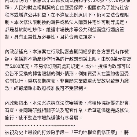
內政部說明，依憲法第23條及司法院釋字第576號、第709號解
釋，人民的財產權與契約自由應受保障，但國家為了維持社會
秩序或增進公共利益，在不違反比例原則下，仍可立法合理限
制。本次修法限制換約轉售或私法人購買住宅許可制等規定，
都是基於防杜炒作、維護市場秩序等公共利益而進行適度管
制，具有正當性及必要性，且符合憲法規定。
內政部補充，本法案在行政院審查期間經參酌各方意見有作微
調，包括將不動產炒作行為的行政罰罰鍰上限，由500萬元提高
至5,000萬元，不另修訂刑罰處罰規定。此外，授權內政部可以
公告不受換約轉售限制的例外情形，例如買受人在簽約後因受
強制執行、重病長期療養、非自願失業或重大變故以致無力繳
款，經報請縣市政府核准後可不受限制。
內政部指出，本法案送請立法院審議後，將積極協調優先排會
審查，並同時研擬相關子法及配套作業，希望能儘速完成修法
施行，使不動產市場能穩健有序發展。
~~~~~~~~~~~~~~~~~~~~~~~
被視為史上最殺的打炒房手段－「平均地權條例修正案」，將