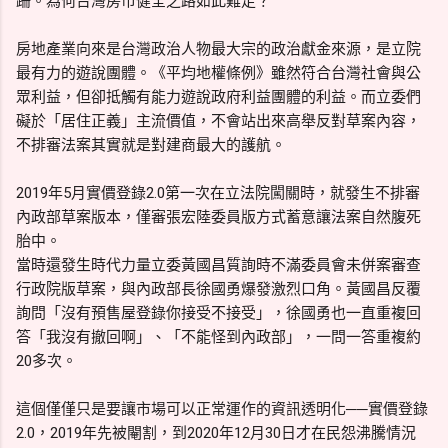
跚。為何台灣房市健全之路如此難走？
房地產業向來是台灣政治人物最大宗的政治獻金來源，是立院
最有力的遊說團體。《平均地權條例》雖然符合台灣社會與公
眾利益，但卻抵觸有能力遊說政府利益團體的利益。而立委們
礙於「居住正義」主流價值，不會站出來高舉反對草案內容，
不排審法案其實就是對建商最大的護航。
2019年5月實價登錄2.0第一次在立法院闖關時，就發生不排審
內政部草案版本，僅審張宏陸委員版方式蓄意讓法案自然腹死
胎中。
當時還發生時代力量立委黃國昌質詢時不滿委員會未併案審查
行政院版草案，與內政部長徐國勇爆發激烈口角。黃國昌反覆
詢問「沒有預售屋登錄你接受不接受」，徐國勇也一直重複回
答「我沒有撤回啊」、「不能怪到內政部」，一問一答重複約
20多次。
這個僅僅只是要讓市場可以正常運作的資訊透明化──實價登錄
2.0，2019年先被閹割，到2020年12月30日才在民怨沸騰情況