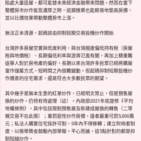
陷處大量造屋，都可能替未來經濟金融帶來問題。然而在當下
整體房市炒作氣氛濃厚之時，這類推案也能輕易地墊高房價，
並以比價效果帶動整體房市上漲。
無法正本清源，起碼該由抑制短期交易投機炒作開始
台灣許多房屋空置與低度利用，與台灣極度偏低持有稅（房屋
稅與地價稅）、長期偏低利率與游資氾濫有關，再加上積重難
返華人對於房地產的偏好，長期以來台灣許多民眾已經將購屋
當作儲蓄方式，短時間之內很難撼動。但起碼抑制短期投機炒
作價差的住宅需求，還是符合大多數民眾的期望。
其中幾乎是無本生意的紅單炒作，已經明文禁止，但是預售屋
換約炒作，仍待有待處理（註）。內政部2021年底提修《平均
地權條例》，其中包括限制預售屋及新建成屋換約轉售（二等
親交易不在此限）；重罰惡性炒作房價，違者最重可罰5,000萬
元；私法人購置住宅採許可制，5年內不得移轉；建立吹哨者制
度，以檢舉獎金鼓勵內部舉報。平心而論，這5點針對的都是抑
制短線炒作。