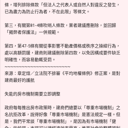
條，增列排除條款「但法人之代表人或自然人對違反之發生，
已為盡力為防止行為者，不在此限」等條文。
第三，有關第81-4條吹哨人條款，業者建議應刪除，並回歸
「揭弊者保護法」一併規範。
第四，第47-5條有關從事影響不動產價格或秩序之操縱行為，
處以高額罰鍰，建商則建議刪除第四款，以免因構成要件缺乏
明確性，而容易動輒受罰。
~~~~~~~~~~~~~~~~~~~~~~~
來源：章定煊／立法院不排審《平均地權條例》修正案，是對
建商最好的護航
失能的房市機制需要立即調整
政府每每推出房市政策時，建商們總要以「尊重市場機制」之
名抗拒改革，說得好像「尊重市場機制」是憲法規定一樣。但
是，我們平常談「尊重市場機制」，是因為有市場機制「健