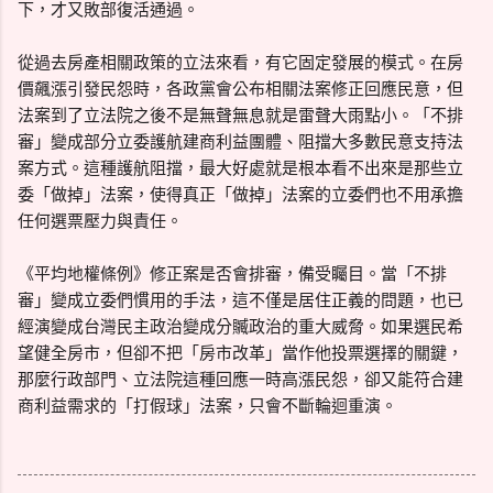
下，才又敗部復活通過。
從過去房產相關政策的立法來看，有它固定發展的模式。在房
價飆漲引發民怨時，各政黨會公布相關法案修正回應民意，但
法案到了立法院之後不是無聲無息就是雷聲大雨點小。「不排
審」變成部分立委護航建商利益團體、阻擋大多數民意支持法
案方式。這種護航阻擋，最大好處就是根本看不出來是那些立
委「做掉」法案，使得真正「做掉」法案的立委們也不用承擔
任何選票壓力與責任。
《平均地權條例》修正案是否會排審，備受矚目。當「不排
審」變成立委們慣用的手法，這不僅是居住正義的問題，也已
經演變成台灣民主政治變成分贓政治的重大威脅。如果選民希
望健全房市，但卻不把「房市改革」當作他投票選擇的關鍵，
那麼行政部門、立法院這種回應一時高漲民怨，卻又能符合建
商利益需求的「打假球」法案，只會不斷輪迴重演。