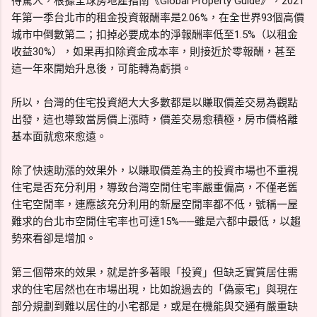
得驚人，根據全球房地產指南《Global Property Guide》，2021
年第一季台北市的租金投資報酬率是2.06%，在全世界93個高價
城市中倒數第二；扣掉必要成本的淨報酬率低至1.5%（以租金
收益30%），如果再扣除資金成本率，則接近於零報酬，甚至
這一年來開始升息後，可能轉為虧損。
所以，台灣的住宅投資絕大大多數都是以賺取價差交易為觀點
出發，這也導致當房價上漲時，價差交易愈積極，房市價格離
基本面就愈來愈遠。
除了快速助漲的效果外，以賺取價差為主的投資市場也不重視
住宅是否充分利用，導致台灣空閒住宅率嚴重偏高，不僅老舊
住宅空閒率，連應該充分利用的新屋空閒率都不低，號稱一屋
難求的台北市空閒住宅率也可達15%──雖是六都中最低，以趨
勢來看卻是增加。
第三個帶來的效果，就是許多著眼「投資」但缺乏實質居住需
求的住宅居然也在市場出現，比如說過去的「偽豪宅」與現在
部分規劃到難以居住的小宅都是，或是在機能與交通有嚴重缺