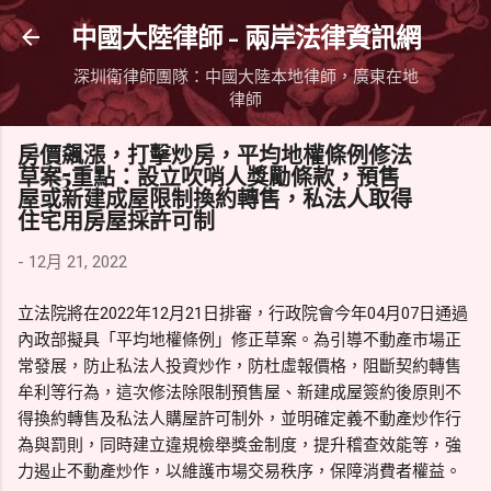
跳到主要內容
中國大陸律師 - 兩岸法律資訊網
深圳衛律師團隊：中國大陸本地律師，廣東在地
律師
房價飆漲，打擊炒房，平均地權條例修法
草案5重點：設立吹哨人獎勵條款，預售
屋或新建成屋限制換約轉售，私法人取得
住宅用房屋採許可制
-
12月 21, 2022
立法院將在2022年12月21日排審，行政院會今年04月07日通過
內政部擬具「平均地權條例」修正草案。為引導不動產市場正
常發展，防止私法人投資炒作，防杜虛報價格，阻斷契約轉售
牟利等行為，這次修法除限制預售屋、新建成屋簽約後原則不
得換約轉售及私法人購屋許可制外，並明確定義不動產炒作行
為與罰則，同時建立違規檢舉獎金制度，提升稽查效能等，強
力遏止不動產炒作，以維護市場交易秩序，保障消費者權益。