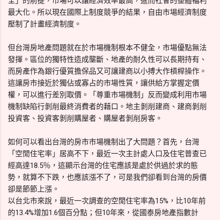
全」的前提，市場可以讓經濟效率最高，進而社會的整體福利
最大化。所以現在國際上制度競爭的結果，自由市場經濟制度
壓制了計畫經濟制度。
但台灣房地產問題就在於市場機制根本不健全，市場優點無法
發揮。區位的獨特性造成壟斷、地產的耐久性可以長期持有、
而房產作為銀行優質擔保品又可讓建商以小搏大作槓桿操作。
這讓房市接近於獨佔或寡占的市場性質，讓供給方掌握定價
權，可以進行差別取價。「尊重市場機制」反而變成利用市場
機制缺陷行剝削最終消費者的藉口。地主剝削建商、建商剝削
投資客、投資客剝削購屋者、購屋者剝削房客。
如何可以看出台灣的房市市場機制出了大問題？首先，台灣
「空閒住宅率」居高不下，最近一次主計處人口及住宅普查已
經高達18.5％，這顯示台灣的住宅應該是處於供過於求的態
勢，就算不下跌，也應該漲不了，可是我們卻看到台灣的房價
卻是節節上漲。
以台北市來說，最近一次調查的空閒住宅率為15%，比10年前
的13.4%增加1.6個百分點；但10年來，從國泰房地產指數計