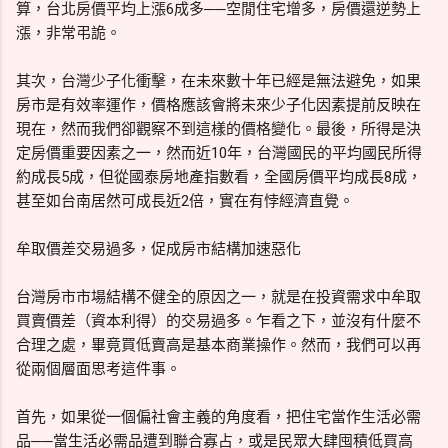
算，台北房價平均上漲6成多──空閒住宅增多，房價還逆勢上
漲，非常弔詭。
其次，台灣少子化衝擊，在未來數十年已經是無法避免，如果
房市是有效率運作，價格應該會將未來少子化因素提前反映在
現在，然而我們卻觀察不到這樣的價格變化。最後，所得是決
定房價重要因素之一，然而近10年，台灣國民的平均國民所得
約成長5成，但從國泰房地產指數看，全國房價平均成長8成，
甚至如台南居然可成長近2倍，實在有悖經濟直覺。
牟取價差交易過多，促成房市結構加速惡化
台灣房市市場結構不健全的原因之一，就是在投資需求中牟取
買賣價差（資本利得）的交易過多。乍看之下，並沒有什麼不
合理之處，畢竟買低賣高是基本商業操作。然而，我們可以再
從兩個層面思考這件事。
首先，如果從一個偏社會主義的角度看，把住宅當作生活必需
品──當生活必需品遭到聯合寡占，或是民眾大肆囤積低買高