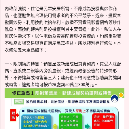
內政部強調，住宅是民眾安居所需，不應成為投機與炒作商
品，也應避免無合理使用需求者的不公平競爭。近來，投資客
揪團炒房、利用換約哄抬牟利、散播不實資訊影響價格等炒作
亂象，而換約轉售則是投機獲利最主要管道，此外，私法人在
無居住需求下，以住宅做為資產配置與投資標的，均嚴重影響
不動產市場交易與真正購屋民眾權益，所以特別進行修法。本
次修法五大重點如下：
一、限制換約轉售：預售屋或新建成屋買賣契約，買受人除配
偶、直系或二親等內旁系血親，或經內政部公告的特殊情形
外，不得讓與或轉售第三人；建商也不得同意或協助契約讓與
或轉售，違規者均可按戶棟處罰50萬至300萬元。