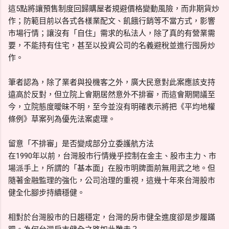
這5點將讓預售制度回歸購屋者規避價格變動風險，而非期貨炒
作；防範目前以各式各樣業配文、飢餓行銷等不當方式，影響
市場行情；讓沒有「自住」需求的私法人，除了真的有營業需
要，不能持有住宅，甚至以投資公司的名義避稅並進行囤房炒
作。
筆者認為，除了業者與投機客之外，廣大民意對此案應該支持
遠高於反對，但立院上會期居然意外不排審，而這會期開議至
今，立院態度曖昧不明，至今並沒有明確表示將把《平均地權
條例》草案列為優先法案處理。
留意「不排審」是否變成部分立委護航方法
在1990年以前，台灣股市行情幾乎控制在金主、股市主力、市
場派手上，所謂的「基本面」在股市明牌面前無用武之地。但
隨著金融監理的強化，公司治理的重視，這幾十年來台灣股市
健全化腳步持續穩健。
相對於台灣股市的日趨穩定，台灣的房市健全進度卻是步履蹣