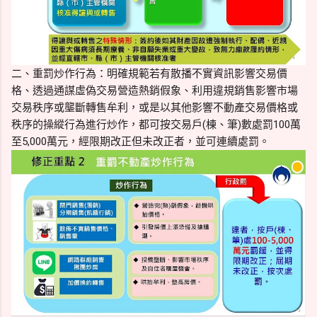
二、重罰炒作行為：明確規範若有散播不實資訊影響交易價
格、透過通謀虛偽交易營造熱銷假象、利用違規銷售影響市場
交易秩序或壟斷轉售牟利，或是以其他影響不動產交易價格或
秩序的操縱行為進行炒作，都可按交易戶(棟、筆)數處罰100萬
至5,000萬元，經限期改正但未改正者，並可連續處罰。