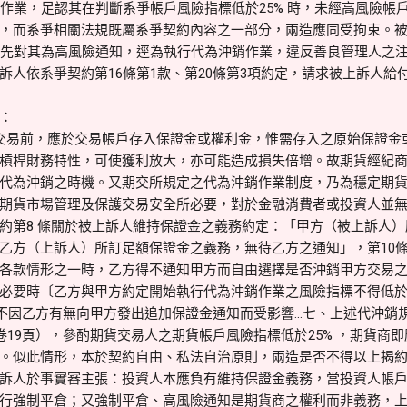
銷作業，足認其在判斷系爭帳戶風險指標低於25% 時，未經高風險帳
，而系爭相關法規既屬系爭契約內容之一部分，兩造應同受拘束。
，未先對其為高風險通知，逕為執行代為沖銷作業，違反善良管理人之
人依系爭契約第16條第1款、第20條第3項約定，請求被上訴人給付53
：
交易前，應於交易帳戶存入保證金或權利金，惟需存入之原始保證金
槓桿財務特性，可使獲利放大，亦可能造成損失倍增。故期貨經紀
代為沖銷之時機。又期交所規定之代為沖銷作業制度，乃為穩定期
期貨市場管理及保護交易安全所必要，對於金融消費者或投資人並
約第8 條關於被上訴人維持保證金之義務約定：「甲方（被上訴人
乙方（上訴人）所訂足額保證金之義務，無待乙方之通知」，第10
各款情形之一時，乙方得不通知甲方而自由選擇是否沖銷甲方交易之
必要時〔乙方與甲方約定開始執行代為沖銷作業之風險指標不得低於2
權利不因乙方有無向甲方發出追加保證金通知而受影響…七、上述代沖銷
卷19頁），參酌期貨交易人之期貨帳戶風險指標低於25% ，期貨商
。似此情形，本於契約自由、私法自治原則，兩造是否不得以上揭約
訴人於事實審主張：投資人本應負有維持保證金義務，當投資人帳戶風
行強制平倉；又強制平倉、高風險通知是期貨商之權利而非義務，