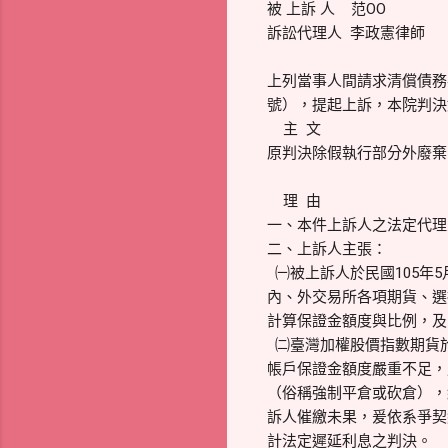
被 上訴 人 
訴訟代理人 李政憲律師
上列當事人間請求清償債務事
號），提起上訴，本院判決
主 文
原判決除假執行部分外廢棄
理 由
一、本件上訴人之法定代理
二、上訴人主張：
㈠被上訴人於民國105年
內、外交易所各項期貨、選
計算保證金額度與比例，及
㈡臺灣加權股價指數期貨於
帳戶保證金額度嚴重不足，風
（俗稱強制平倉或砍倉），
訴人催繳未果，爰依系爭契約
計法定遲延利息之判決。