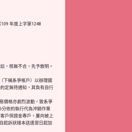
9 年度上字第1248
訴訟，核無不合，先予敘明。
戶（下稱系爭帳戶）以辦理國
並約定無待通知，其負有自行
交易價格亦劇烈波動，致系爭
56分依約執行代為沖銷作業
至客戶保證金專戶，屢向被上
及自起訴狀繕本送達翌日起加