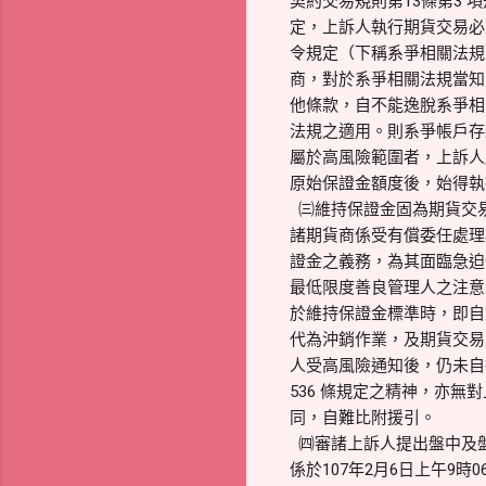
契約交易規則第13條第3 
定，上訴人執行期貨交易必
令規定（下稱系爭相關法規
商，對於系爭相關法規當知
他條款，自不能逸脫系爭相
法規之適用。則系爭帳戶存
屬於高風險範圍者，上訴人
原始保證金額度後，始得執
㈢維持保證金固為期貨交
諸期貨商係受有償委任處理
證金之義務，為其面臨急迫
最低限度善良管理人之注意
於維持保證金標準時，即自
代為沖銷作業，及期貨交易
人受高風險通知後，仍未自
536 條規定之精神，亦
同，自難比附援引。
㈣審諸上訴人提出盤中及
係於107年2月6日上午9