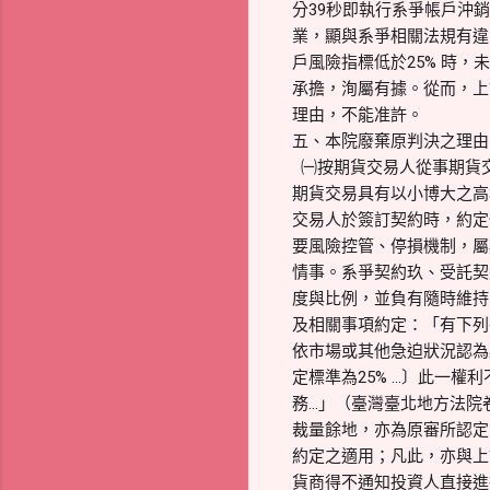
分39秒即執行系爭帳戶沖
業，顯與系爭相關法規有違
戶風險指標低於25% 時
承擔，洵屬有據。從而，上訴
理由，不能准許。
五、本院廢棄原判決之理由
㈠按期貨交易人從事期貨
期貨交易具有以小博大之高
交易人於簽訂契約時，約定
要風險控管、停損機制，屬
情事。系爭契約玖、受託契
度與比例，並負有隨時維持
及相關事項約定：「有下列
依市場或其他急迫狀況認為
定標準為25% …〕此一
務…」（臺灣臺北地方法院
裁量餘地，亦為原審所認定
約定之適用；凡此，亦與上
貨商得不通知投資人直接進