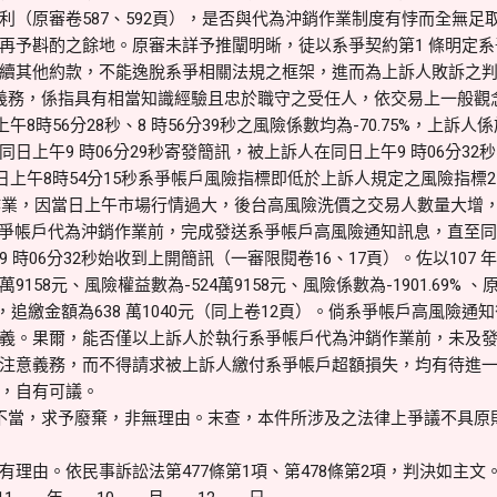
利（原審卷587、592頁），是否與代為沖銷作業制度有悖而全無足
再予斟酌之餘地。原審未詳予推闡明晰，徒以系爭契約第1 條明定
續其他約款，不能逸脫系爭相關法規之框架，進而為上訴人敗訴之
義務，係指具有相當知識經驗且忠於職守之受任人，依交易上一般觀
午8時56分28秒、8 時56分39秒之風險係數均為-70.75%，上訴人
日上午9 時06分29秒寄發簡訊，被上訴人在同日上午9 時06分3
6日上午8時54分15秒系爭帳戶風險指標即低於上訴人規定之風險指標2
銷作業，因當日上午市場行情過大，後台高風險洗價之交易人數量大增
行系爭帳戶代為沖銷作業前，完成發送系爭帳戶高風險通知訊息，直至同日
時06分32秒始收到上開簡訊（一審限閱卷16、17頁）。佐以107 年2
9158元、風險權益數為-524萬9158元、風險係數為-1901.69% 、
9元，追繳金額為638 萬1040元（同上卷12頁）。倘系爭帳戶高風險
義。果爾，能否僅以上訴人於執行系爭帳戶代為沖銷作業前，未及
注意義務，而不得請求被上訴人繳付系爭帳戶超額損失，均有待進
，自有可議。
不當，求予廢棄，非無理由。末查，本件所涉及之法律上爭議不具原
理由。依民事訴訟法第477條第1項、第478條第2項，判決如主文