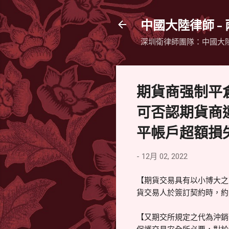
中國大陸律師 -
深圳衛律師團隊：中國大
期貨商强制平
可否認期貨商
平帳戶超額損
-
12月 02, 2022
【期貨交易具有以小博大之
貨交易人於簽訂契約時，約
【又期交所規定之代為沖銷