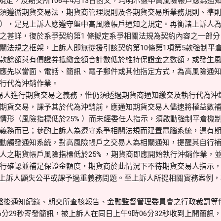
項規定，及期交所106年4月13日函文，均明示盤中高風險帳戶應為通
須遵循期貨交易法，期貨商管理規則及各期貨交易所業務規則、準
），足見上訴人應遵守盤中高風險帳戶通知之規定。再衡諸上訴人
之甚詳，復於系爭契約第1 條擬定系爭相關法規為契約內容之一部
關法規之框架，上訴人即無從援引該契約第10條第1項第5款強制平
款餘額與有價證券抵繳金額合計數低於維持保證金之數額，或發生風險
應先以當面、電話、簡訊、電子郵件或其他指定方式，為高風險通
行代為沖銷作業。
易人進行期貨交易之義務，惟仍須透過期貨商通知繳交及執行代為沖
期貨交易，課予其於代為沖銷前，應通知期貨交易人儘速將權益數
情形（風險指標低於25% ）而未經委任人指示，須啟動強制平倉機
義務而已；參酌上訴人為遵守系爭相關法規而建置電腦系統，遇有
動觸發通知系統，對高風險帳戶之交易人為相關通知，提醒其自行
人之期貨帳戶風險指標低於25% ，期貨商即應開始執行沖銷作業，
行確認並補足保證金額度，期貨商於此情況下不待期貨交易人指示
無對上訴人顯失公平或課予過重義務問題。至上訴人所提相關實務案例
盤後通知紀錄、期交所查核報告、金融監督管理委員會之行政裁罰等
時06分29秒寄發簡訊，被上訴人在同日上午9時06分32秒收到上開簡訊