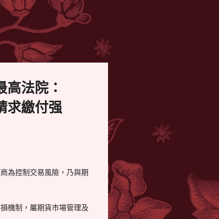
最高法院：
請求繳付强
紀商為控制交易風險，乃與期
停損機制，屬期貨市場管理及