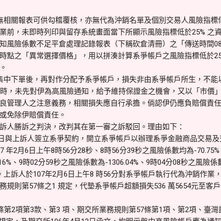
相關報表可供勾稽覆核，亦無代為沖銷名單及個別交易人風險指標低於
業前，未即時列印與留存系統畫面當下所顯示風險指標低於25% 之
知風險係數不足平倉處理記錄報表（下稱砍倉清冊）之「傳送時間08：
時點之「異常選擇價格」，用以拼湊計算系爭帳戶之風險指標低於25
。
集中下單後，再對作分配予系爭帳戶，損失非由系爭帳戶所生，不能
% 時，未先對伊為高風險通知，給予維持保證金之機會，又以「市價
良管理人之注意義務，相關損失應自行承擔。倘認伊仍應負賠償責
或免除伊賠償責任。
訴人勝訴之判決，改判其在第一審之訴駁回。理由如下：
17日與上訴人簽立系爭契約，開立系爭帳戶以辦理系爭金融商品交易
年2月6日上午8時56分28秒、8時56分39秒之風險係數均為-70.75%、
16%、9時02分59秒之風險係數為-1306.04%、9時04分08秒之風險係數為
3%。上訴人於107年2月6日上午8 時56分對系爭帳戶執行代為沖銷
規則第57條之1 規定，代墊系爭帳戶超額損失536 萬5654元至
第2項第3款、第3 項、期交所業務規則第57條第1項、第2項、臺