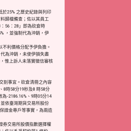
25% 之歷史紀錄與列印
資料歸檔備查；佐以其員工
56：28」即為砍倉時
% ，並強制代為沖銷，伊
以不利價格分配予伊負擔。
」代為沖銷，未使伊損失盡
任，惟上訴人未落實徵信審核
及交割事宜。砍倉清冊之內容
8時58分19秒及8 時58分
-2186.16%、9時05分14
作業，並依臺灣期貨交易所股份
客戶保證金專戶等事實，為兩造
灣證券交易所股價指數選擇權