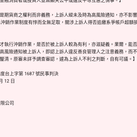
金融消費者或投資人並無顯失公平或違反平等互惠之情事。】
是期貨商之權利而非義務，上訴人縱未及時為高風險通知，亦不影
與代為沖銷作業制度有悖而全無足取，關涉上訴人得否追繳系爭帳戶超額
才執行沖銷作業，是否於被上訴人較為有利，亦滋疑義。果爾，能
高風險通知被上訴人，即認上訴人違反善良管理人之注意義務，而
釐清。原審未詳予調查審認，遽為上訴人不利之判斷，自有可議。
度台上字第 1687 號民事判決
 12 日
有限公司