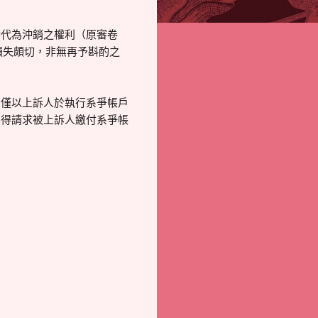
響代為沖銷之權利（原審卷
損失頗切，非無再予斟酌之
否僅以上訴人於執行系爭帳戶
不得請求被上訴人繳付系爭帳
】