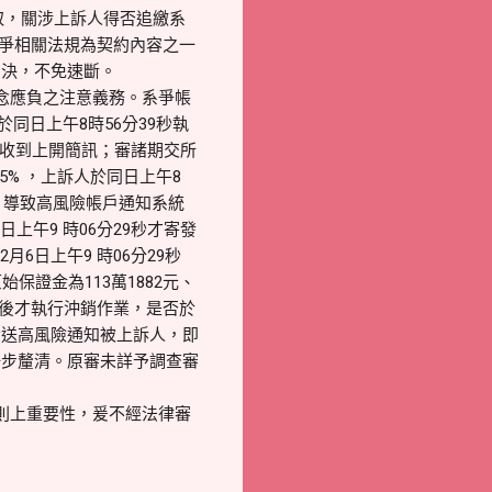
取，關涉上訴人得否追繳系
系爭相關法規為契約內容之一
判決，不免速斷。
念應負之注意義務。系爭帳
係於同日上午8時56分39秒執
2秒收到上開簡訊；審諸期交所
5% ，上訴人於同日上午8
，導致高風險帳戶通知系統
上午9 時06分29秒才寄發
月6日上午9 時06分29秒
原始保證金為113萬1882元、
通知後才執行沖銷作業，是否於
發送高風險通知被上訴人，即
一步釐清。原審未詳予調查審
則上重要性，爰不經法律審
。