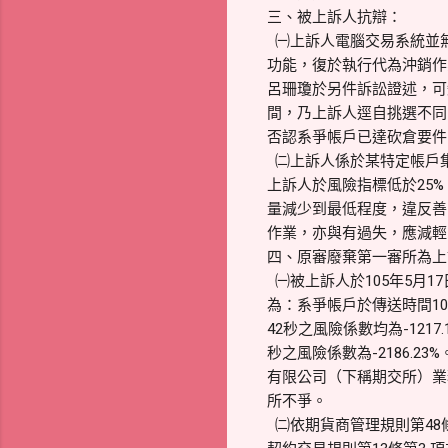
三、被上訴人抗辯：
㈠上訴人電腦交易系統並無
功能，復於執行代為沖銷作
呂珊瓊於另件訴訟證述，可
間，乃上訴人逕自挑選不同
否認系爭帳戶已達砍倉要件
㈡上訴人係於某特定帳戶
上訴人於風險指標低於25
量減少到最低程度，違反善
作業，亦與有過失，應減輕
四、原審廢棄第一審所為上
㈠被上訴人於105年5月
為：系爭帳戶於傳送時間107 
42秒之風險係數均為-1217.
秒之風險係數為-2186.2
有限公司（下稱期交所）業務
所不爭。
㈡依期貨商管理規則第48條