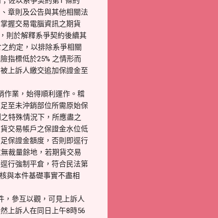
知；佐以系爭契約第1 條約
則、章則及公告與其他相關法
為掌握交易電腦資訊之期貨
分，則於解釋系爭契約後續其
倉之約定，以排除系爭相關
指標低於25% 之情形而
知被上訴人繳交追加保證金至
銷作業，始得順利運作。稽
補足至未沖銷部位所需原始保
制之特殊情況下，所應盡之
期貨交易帳戶之保證金水位低
補足保證金額度，否則即逕行
並無裁量餘地，若期貨交易
，逕行強制平倉，符合民法第
，核與本件基礎事實不盡相
件，參互以觀，可見上訴人
，然上訴人在同日上午8時56