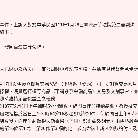
范OO
件，上訴人對於中華民國111年1月28日臺灣高等法院第二審判決（10
如下：
，發回臺灣高等法院。
人已變更為孫天山，有公司變更登記表可稽，茲據其具狀聲明承受
5月17日與伊簽立期貨交易契約（下稱系爭契約），開立期貨交易帳
擇權、期貨選擇權等商品（下稱系爭金融商品）交易及交割事宜，
隨時維持足額保證金之義務。
107年2月6日上午8時45分開盤後，旋即重挫並持續暴跌，選擇權
險指標於當日上午8 時54分15秒起即低於25%，伊於同日上午8時
結算後，尚產生超額損失新臺幣（下同）536 萬5654元，由伊墊繳
第16條第1 款、第20條第3 項約定，求為命被上訴人如數給付，