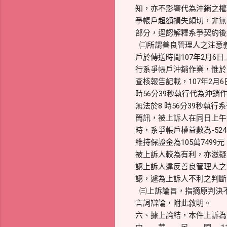
知，亦不影響代為沖銷之權
爭帳戶超額損失頗切，非無
部分，逕認解釋系爭契約後
㈡所謂善良管理人之注意
戶於傳送時間107年2月6日上
行系爭帳戶沖銷作業，惟於同
查核報告記載，107年2月
時56分39秒執行代為沖
無法於8 時56分39秒執
簡訊，被上訴人在同日上午9 
時，系爭帳戶權益數為-524萬
維持保證金為105萬749
被上訴人較為有利，亦滋疑
認上訴人違反善良管理人之
認，遽為上訴人不利之判斷
㈢上訴論旨，指摘原判決
言詞辯論，附此敘明。
六、據上論結，本件上訴為有