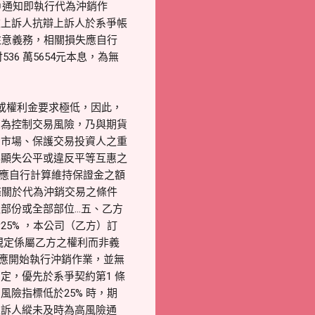
戶通知即執行代為沖銷作
被上訴人抗辯上訴人於系爭帳
注意義務，相關損失應自行
6 萬5654元本息，為無
或權利金要求極低，因此，
商為控制交易風險，乃與期貨
貨市場、保護交易投資人之重
無顯失公平或違反平等互惠之
）應自行計算維持保證金之額
條關於代為沖銷交易之條件
部份或全部部位…五、乙方
5% ，本公司（乙方）訂
規定係屬乙方之權利而非義
即應開始執行沖銷作業，並無
定，優先於系爭契約第1 條
險指標低於25% 時，期
上訴人縱未及時為高風險通