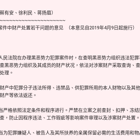
有安、徐利民、蒋扬眉）
~~~~~~~~~~~~~~~~~~~~~
事案件中财产处置若干问题的意见 （本意见自2019年4月9日起施行）
、人民法院在办理黑恶势力犯罪案件时，在查明黑恶势力组织违法犯
查黑恶势力组织及其成员的财产状况，依法对涉案财产采取查询、
处理。
财产中犯罪分子违法所得、违禁品、供犯罪所用的本人财物以及其
财产等依法返还。
应当严格依照法定条件和程序进行。严禁在立案之前查封、扣押、冻
查，防止因程序违法、工作瑕疵等影响案件审理以及涉案财产处置
应当为犯罪嫌疑人、被告人及其所扶养的亲属保留必需的生活费用和物