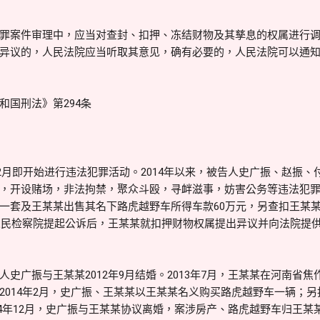
案件审理中，应当对查封、扣押、冻结财物及其孳息的权属进行调
异议的，人民法院应当听取其意见，确有必要的，人民法院可以通
国刑法》第294条
2月即开始进行违法犯罪活动。2014年以来，被告人史广振、赵振、
，开设赌场，非法拘禁，聚众斗殴，寻衅滋事，妨害公务等违法犯
一套及王某某出售其名下路虎越野车所得车款60万元，另查扣王某
县人民检察院提起公诉后，王某某就扣押财物权属提出异议并向法院提
广振与王某某2012年9月结婚。2013年7月，王某某在河南省焦
2014年2月，史广振、王某某以王某某名义购买路虎越野车一辆；
014年12月，史广振与王某某协议离婚，案涉房产、路虎越野车归王