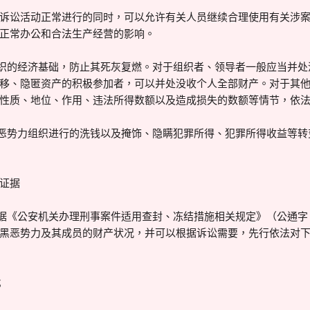
诉讼活动正常进行的同时，可以允许有关人员继续合理使用有关涉
正常办公和合法生产经营的影响。
组织的经济基础，防止其死灰复燃。对于组织者、领导者一般应当并
移、隐匿资产的积极参加者，可以并处没收个人全部财产。对于其
性质、地位、作用、违法所得数额以及造成损失的数额等情节，依
黑恶势力组织进行的洗钱以及掩饰、隐瞒犯罪所得、犯罪所得收益等
证据
根据《公安机关办理刑事案件适用查封、冻结措施相关规定》（公通字〔2
黑恶势力及其成员的财产状况，并可以根据诉讼需要，先行依法对
；