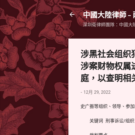
中國大陸律師 -
深圳衛律師團隊：中國大
涉黑社会组织
涉案财物权属
庭，以查明相
-
12月 29, 2022
史广振等组织、领导、参加黑
关键词 刑事诉讼/组织、