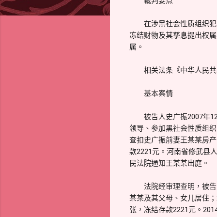
裁判要点
在涉黑社会性质组织犯罪
冻结财物及其孳息提出权属
属。
相关法条《中华人民共和
基本案情
被告人史广振2007年1
领导、参加黑社会性质组织
查扣史广振前妻王某某房产
款2221元。河南省修武
民法院通知王某某出庭。
法院经审理查明，被告人史
某某及其父母、女儿居住；
张，冻结存款2221元。2