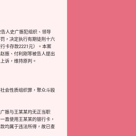
定被告人史广振犯组织、领导
并罚，决定执行有期徒刑十六
卡存款2221元）。本案
、赵振、付利刚等被告人提出
驳回上诉，维持原判。
社会性质组织罪，聚众斗殴
广振与王某某均无正当职
其一直使用王某某的银行卡，
钱款均属于违法所得，故已查