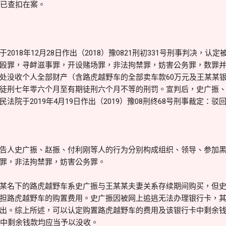
现已查扣在案。
18年12月28日作出（2018）豫0821刑初331号刑事判决，认
殴罪，寻衅滋事罪，开设赌场罪，非法拘禁罪，妨害公务罪，数罪
处没收个人全部财产（含路虎越野车的全部卖车款60万元及王某某银行
徒刑七年零六个月至有期徒刑六个月不等的刑罚。宣判后，史广振
法院于2019年4月19日作出（2019）豫08刑终68号刑事裁定：
人史广振、赵振、付利刚等人的行为分别构成组织、领导、参加黑
罪，非法拘禁罪，妨害公务罪。
名下的路虎越野车系史广振与王某某夫妻关系存续期间购买，但史
担路虎越野车的购置费用。史广振因被网上追逃无法办理银行卡，
出。综上所述，可以认定购置路虎越野车的费用及该银行卡中剩余
卡中剩余钱款均应当予以没收。