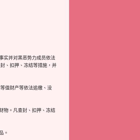
罪事实并对黑恶势力成员依法
查封、扣押、冻结等措施，并
他等值财产等依法追缴、没
结财物。凡查封、扣押、冻结
。
品。