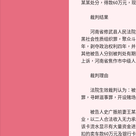
某某处分，得款60万元，
裁判结果
河南省修武县人民法院于20
黑社会性质组织罪，聚众斗
年，剥夺政治权利四年，并
其他被告人分别被判处有期
上诉，河南省焦作市中级人民
裁判理由
法院生效裁判认为：被告
罪，寻衅滋事罪，开设赌场
被告人史广振前妻王某某
业，以二人合法收入无力承
该卡流水显示有大量资金进
扣的卖车款60万元及银行