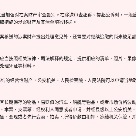
院应当加强对在案财产审查甄别。在移送审查起诉、提起公诉时，一般
取措施的涉案财产及其清单随案移送。
案移送的涉案财产提出处理意见外，还需要对继续追缴的尚未被足
应当按照相关法律、司法解释的规定，提供相应的清单、照片、录
处理凭证等材料。
、冻结的经营性财产，公安机关、人民检察院、人民法院可以申请当地
宜长期保存的物品，易贬值的汽车、船艇等物品，或者市场价格波
、本票、支票等，经权利人同意或者申请，并经县级以上公安机关
售、变现或者先行变卖、拍卖，所得价款由扣押、冻结机关保管，