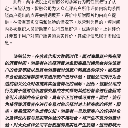
此外，两审法院还对智融公司涉案行为的性质进行了认
定。法院认为，智融公司为大众点评商户所作评价内容均系围
绕商户提出的点评关键词展开，评价中所附图片均由商户提
供，在没有真实交易和体验的情况下，以营利为目的，短时间
内多次组织人员帮助商户进行五星好评、优质评价，上述评价
并非基于用户对商户服务的真实评价，其点评信息属于虚假信
息。
法院认为，在信息化和大数据时代，面对海量商户和有限
的消费时间，消费者在选择消费对象和商品时通常会关注该商
户的信誉等级以及其他消费者对该商户和商品的评价，或根据
平台设置的推荐榜单来选择商户进行体验，智融公司的行为会
造成相关公众对店铺真实运营情况的误解。因此，智融公司的
行为属于通过组织虚假交易的方式帮助其他经营者进行虚假或
者引人误解的商业宣传，具有不正当性或可责性。同时，该行
为将导致消费者在进行交易对象选择时对上述商家的经营、服
务、商品情况产生虚假认知，消费者一旦发现商户的好评排位
以及评论内容与其实际体验的不相吻合，将产生不良的消费体
验，对大众点评公司平台数据的真实性产生质疑，进而影响大