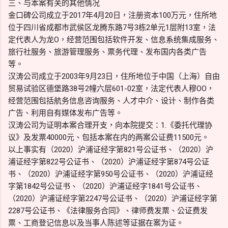
三、与本案有关的其他情况
金口碑公司成立于2017年4月20日，注册资本100万元，住所地
位于四川省成都市武侯区龙腾东路7号3栋2单元1层附13室，法
定代表人为龙O，经营范围包括软件开发、信息系统集成服务、
旅行社服务、旅游管理服务、票务代理、发布国内各类广告
等。
汉涛公司成立于2003年9月23日，住所地位于中国（上海）自由
贸易试验区德堡路38号2幢六层601-02室，法定代表人穆OO，
经营范围包括航务信息咨询服务、人才中介、设计、制作各类
广告、利用自有媒体发布广告等。
汉涛公司为证明本案合理开支，向本院提交：1.《委托代理协
议》及发票40000元、包括本案在内的两案公证费11500元。
以上事实有（2020）沪浦证经字第821号公证书、（2020）沪
浦证经字第822号公证书、（2020）沪浦证经字第874号公证
书、（2020）沪浦证经字第950号公证书、（2020）沪浦证经
字第1842号公证书、（2020）沪浦证经字1841号公证书、
（2020）沪浦证经字第2247号公证书、（2020）沪浦证经字第
2287号公证书、《法律服务合同》、律师费发票、公证费发
票、工商登记信息以及当事人陈述等证据在案为证。