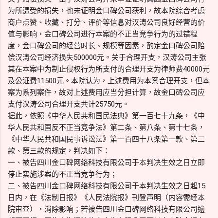
为所遭受的损失，也未证明金口碑公司获利，故本院综合考虑
商户点赞、收藏、打分、评价等信息对汉涛公司良好经营的价
值与影响，金口碑公司进行本案的不正当竞争行为的过错程
度，金口碑公司的经营时长、规模等因素，酌定金口碑公司赔
偿汉涛公司经济损失500000元。关于合理开支，汉涛公司主张
其在本案中为制止侵权行为所支付的合理开支为律师费40000元
及公证费11500元。本院认为，上述费用为本案合理开支，但本
案为系列案件，故对上述费用应当分担计算，故金口碑公司应
支付汉涛公司合理开支共计25750元。
据此，依照《中华人民共和国民法典》第一百七十九条，《中
华人民共和国反不正当竞争法》第二条、第八条、第十七条，
《中华人民共和国民事诉讼法》第一百四十八条第一款、第二
款、第三款的规定，判决如下：
一、被告四川金口碑网络科技有限公司于本判决生效之日立即
停止实施涉案的不正当竞争行为；
二、被告四川金口碑网络科技有限公司于本判决生效之日起15
日内，在《法制日报》《人民法院报》刊登声明（内容需经本
院审查），消除影响；若被告四川金口碑网络科技有限公司逾