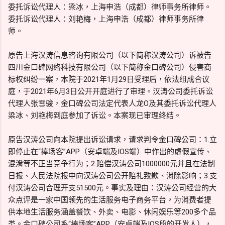
委托诉讼代理人：梁冰，上海申浩（成都）律师事务所律师。
委托诉讼代理人：刘艳梅，上海申浩（成都）律师事务所律
师。
原告上海汉涛信息咨询有限公司（以下简称汉涛公司）诉被告
四川金口碑网络科技有限公司（以下简称金口碑公司）侵害商
标权纠纷一案，本院于2021年1月29日受理后，依法组成合议
庭，于2021年6月3日公开开庭进行了审理。汉涛公司委托诉讼
代理人张雪骏，金口碑公司法定代表人龙O及其委托诉讼代理人
梁冰、刘艳梅到庭参加了诉讼。本案现已审理终结。
原告汉涛公司向本院提出诉讼请求，请求判令金口碑公司：1.立
即停止在“捧场客”APP（安卓端及IOS端）中作出的虚假宣传、
混淆等不正当竞争行为；2.赔偿汉涛公司1000000元并且在法制
日报、人民法院报中向汉涛公司公开赔礼致歉、消除影响；3.支
付汉涛公司合理开支51500元。事实及理由：汉涛公司经营的大
众点评是一家中国领先的生活服务电子商务平台，为消费者提
供本地生活服务涵盖餐饮、外卖、电影、休闲娱乐等200多个品
类。金口碑公司系“捧场客”APP（安卓端及IOS段的开发人），