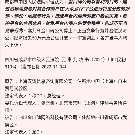
成都市中级人民法院审理认为，
金口碑公司以营利为目的，通
过诱导消费者对其合作商户在“大众点评”平台进行特定分数的好
评、评论、收藏等行为，造成平台内展示的商户数据失真，影
响平台的信用体系，扰乱平台内商户的竞争秩序，构成不正当
竞争行为
。遂判令金口碑公司停止不正当竞争行为并赔偿汉涛
公司经济损失50万元及合理开支。一审宣判后，各方当事人均
未上诉。
四川省成都市中级人民法院 民 事 判 决 书（2021）川01民初
913号 （发布日期 2022-11-04）
原告：上海汉涛信息咨询有限公司，住所地中国（上海）自由
贸易试验区。
法定代表人：穆OO，总经理。
委托诉讼代理人：张雪骏，北京市京师（上海）律师事务所律
师。
被告：四川金口碑网络科技有限公司，住所地四川省成都市武
侯区。
法定代表人：龙O。