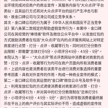
业环境完成对应商户的商业宣传，其服务内容与“大众点评”平台
类似，且其运行方式将对大众点评平台的运行产生冲击与影
响，故金口碑公司与汉涛公司成立竞争关系。
其次，金口碑公司的行为属于《中华人民共和国反不正当竞争
法》第八条第二款规定的帮助虚假宣传行为。本案中，金口碑
公司在其经营的“捧场客”软件及微信公众平台中，以发放红包的
方式鼓励消费者在包括“大众点评”在内的点评服务网站上对特定
商家进行点赞、打分、点评、收藏等行为，同时对打分分数作
出限制，即需要“总体打分5分，小项评分4.5分、4.5分、5分”。
本院认为，第一，“大众点评”等点评类网站中消费者对商家的点
赞、打分、点评、收藏等行为均可在商户页面向所有消费者展
示，上述内容也是消费者在该类平台进行消费对象选择的重要
参考因素，具有对外宣传的作用，构成一种商业宣传的模式；
第二，金口碑公司在其运营的“金口碑”微信公众号及软件平台
上，利用发放红包的方式诱使消费者对商家进行点赞、打分、
点评、收藏等行为，并对其中的打分分数限制在“总体打分5
分，小项评分4.5分、4.5分、5分”，该行为将导致消费者最终展
示在平台上的商户评价与其实际评价不符，造成虚假的宣传效