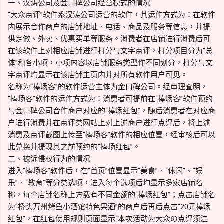
一、汉涛公司及金口碑公司经营模式的情况
“大众点评”软件系汉涛公司运营的软件，其运作方式为：在软件
内展示合作商户的店铺地址、电话、商品及服务等信息，并提
供定做、外卖、优惠买单等服务。消费者在店铺进行消费后可
在该软件上对相应店铺进行打分与文字点评，打分项目分为“总
体”和各小项，小项内容以店铺服务类型作不同划分，打分与文
字点评均显示在该店铺主页内并对所有软件用户可见。
名称为“捧场客”的软件运营主体为金口碑公司。经审理查明，
“捧场客”软件的运作方式为：消费者可提前在“捧场客”软件预约
与金口碑公司合作商户对应的“捧场红包”，随后消费者在对应商
户进行消费并在点评类网站上对上述商户进行点评后，将上述
消费及点评截图上传至“捧场客”软件的相应位置，经审核后可以
此兑换并提现其之前预约的“捧场红包”。
二、被诉侵权行为的情况
进入“捧场客”软件后，在“首页”位置显示“美食”、“休闲”、“娱
乐”、“教育”等分类选项，进入每个选项后均显示多家店铺名
称，每个店铺名称上方载有不同金额的“捧场红包”；点击店铺名
为“桥头万州烤鱼小酒馆特色果酒”的商户后再后点击“20元捧场
红包”，在红包使用规则页面显示“本次活动为大众の点评须注