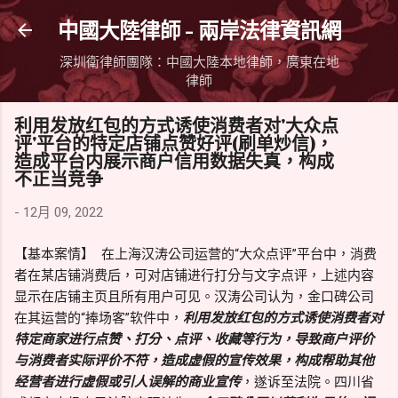
跳到主要內容
中國大陸律師 - 兩岸法律資訊網
深圳衛律師團隊：中國大陸本地律師，廣東在地
律師
利用发放红包的方式诱使消费者对'大众点
评'平台的特定店铺点赞好评(刷单炒信)，
造成平台内展示商户信用数据失真，构成
不正当竞争
-
12月 09, 2022
【基本案情】 在上海汉涛公司运营的“大众点评”平台中，消费
者在某店铺消费后，可对店铺进行打分与文字点评，上述内容
显示在店铺主页且所有用户可见。汉涛公司认为，金口碑公司
在其运营的“捧场客”软件中，
利用发放红包的方式诱使消费者对
特定商家进行点赞、打分、点评、收藏等行为，导致商户评价
与消费者实际评价不符，造成虚假的宣传效果，构成帮助其他
经营者进行虚假或引人误解的商业宣传
，遂诉至法院。四川省