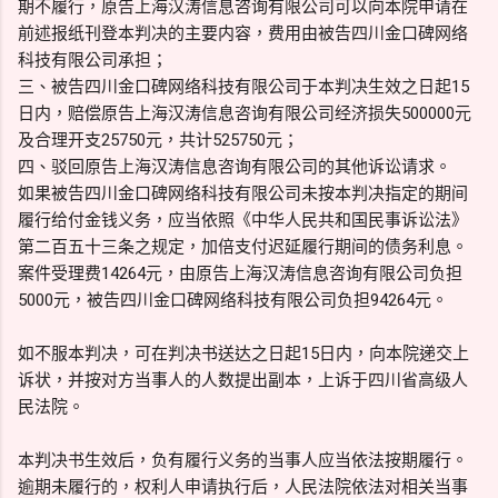
期不履行，原告上海汉涛信息咨询有限公司可以向本院申请在
前述报纸刊登本判决的主要内容，费用由被告四川金口碑网络
科技有限公司承担；
三、被告四川金口碑网络科技有限公司于本判决生效之日起15
日内，赔偿原告上海汉涛信息咨询有限公司经济损失500000元
及合理开支25750元，共计525750元；
四、驳回原告上海汉涛信息咨询有限公司的其他诉讼请求。
如果被告四川金口碑网络科技有限公司未按本判决指定的期间
履行给付金钱义务，应当依照《中华人民共和国民事诉讼法》
第二百五十三条之规定，加倍支付迟延履行期间的债务利息。
案件受理费14264元，由原告上海汉涛信息咨询有限公司负担
5000元，被告四川金口碑网络科技有限公司负担94264元。
如不服本判决，可在判决书送达之日起15日内，向本院递交上
诉状，并按对方当事人的人数提出副本，上诉于四川省高级人
民法院。
本判决书生效后，负有履行义务的当事人应当依法按期履行。
逾期未履行的，权利人申请执行后，人民法院依法对相关当事