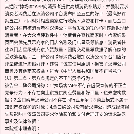
其通过“捧场客”APP向消费者提供高额消费补贴券，并强制要求
消费者消费后在汉涛公司平台发布四至五星的好评（最高好评
系五星），同时对相应商家进行收藏、点赞和打卡，而后金口
碑公司在审核消费者在汉涛公司平台发布的“好评”内容后返现给
消费者。在大众点评软件中，消费者在查找商家时，检索结果
页面会优先展示商家的门店名称及门店星级等信息，消费者往
往以门店星级或商家点赞数量、团购交易量等数据了解商家的
受欢迎程度。金口碑公司诱导消费者增加汉涛公司平台门店好
评量或进行虚假好评，违背了诚实信用原则，损害了汉涛公司
商誉及其他商家权益，符合《中华人民共和国反不正当竞争
法》第二条、第八条规定的不正当竞争行为。
被告金口碑公司辩称：1.“捧场客”APP不存在虚假宣传的不正当
竞争行为，不存在向上家提供刷点赞量和好评量，也未虚构数
据；2.金口碑与汉涛公司不存在同行业竞争；3.商业模式不属于
知识产权保护的对象；4.金口碑公司没有给汉涛公司造成经济损
失及影响，汉涛公司要求消除影响和支付合理开支的请求缺乏
事实及法律依据。
本院经审理查明：