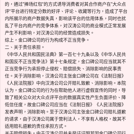
的，通过“捧场红包”的方式诱导消费者对其合作商户在“大众点
评”平台进行特定分数的好评、评论、收藏等行为，造成了平台
内所展示的商户数据失真，影响该平台的信用体系，同时也扰
乱了平台内商户的竞争体系，对汉涛公司的商业模式正常发展
产生不利影响，对汉涛公司的经营造成损失。
综上，金口碑公司的行为构成不正当竞争。
二、关于责任承担。
《中华人民共和国民法典》第一百七十九条以及《中华人民共
和国反不正当竞争法》第十七条规定，金口碑公司应当就其不
正当竞争行为承担停止侵权、赔偿损失、消除影响的民事责
任。关于消除影响，汉涛公司主张金口碑公司在《法制日报》
《人民法院报》中向汉涛公司公开赔礼致歉、消除影响。本院
认为，金口碑公司的行为在帮助他人进行虚假宣传的同时，导
致了相关公众对大众点评平台的数据真实性产生负面评价、降
低信任度，故金口碑公司应当在《法制日报》《人民法院报》
发表声明，消除影响。至于汉涛公司主张金口碑公司赔礼道歉
的请求，由于汉涛公司属于营利法人，不享有人格权，故其不
适用赔礼道歉的责任承担方式。
关于赔偿损失。由于汉涛公司并未举证证明其因金口碑公司行