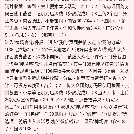
铺并收藏、签到、禁止搜索本次活动店名）；2.上传点评团购券
码已使用截图，证明到店消费（务必完成）；3.上传2个点评凭
证内容，内容及图片不能雷同，内容30-70字，1-5图即可，多
写无益（当天完成打卡任务，你和伙伴间隔3-4天，打分总体
5；小项4.5、4.5、5都有）……”。
进入“捧场客”软件后，进入“我的”页面并依次点击“我的订单”、
“138元捧场红包”，将“重庆渝达老火锅好实惠双人餐”的大众点
评团购券截图、消费小票照片、该店大众点评评价、打分截图
上传至“捧场客”软件并点击“提交”。其中“138元捧场红包”详情页
面“使用规则”载明：“138捧场券大众消费一人团券（提前一天以
上要有浏览附近店铺并收藏、分享、推荐菜点赞等行为数10分
钟，可多方式找到店铺）；2.上传大众团购券码已使用截图、支
付截图、小票等证明到店消费（务必完成）；3.当天打卡，上传
2份大众宣传内容，30-70字，2-5图。点击推荐菜，填写人
均……”。九日后用相同账户再次进入“捧场客”软件，依次点击“我
的订单”、“已完成”、“138.0账户（元）”、“绑定”、“立即提现”等
选项，随后进入该账号对应“微信钱包”，显示“捧场客（食神来
了）提现”138元。