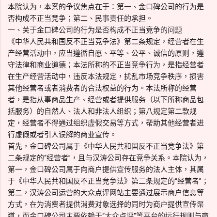
本院认为，本案的争议焦点在于：第一、金口碑公司的行为是
否构成不正当竞争；第二、民事责任的承担。
一、关于金口碑公司的行为是否构成不正当竞争的问题
《中华人民共和国反不正当竞争法》第二条规定，经营者在生
产经营活动中，应当遵循自愿、平等、公平、诚信的原则，遵
守法律和商业道德；本法所称的不正当竞争行为，是指经营者
在生产经营活动中，违反本法规定，扰乱市场竞争秩序，损害
其他经营者或者消费者的合法权益的行为。本法所称的经营
者，是指从事商品生产、经营或者提供服务（以下所称商品包
括服务）的自然人、法人和非法人组织；第八规定第二款规
定，经营者不得通过组织虚假交易等方式，帮助其他经营者进
行虚假或者引人误解的商业宣传。
首先，金口碑公司属于《中华人民共和国反不正当竞争法》第
二条规定的“经营者”，且与汉涛公司存在竞争关系。本院认为，
第一，金口碑公司属于向商户提供宣传服务的法人主体，其属
于《中华人民共和国反不正当竞争法》第二条规定的“经营者”；
第二，汉涛公司运营的大众点评网站主要通过展示商户信息等
方式，在为消费者提供消费对象选择的同时为商户提供宣传渠
道，而金口碑公司主要依赖于“大众点评”等平台的运行规则与商