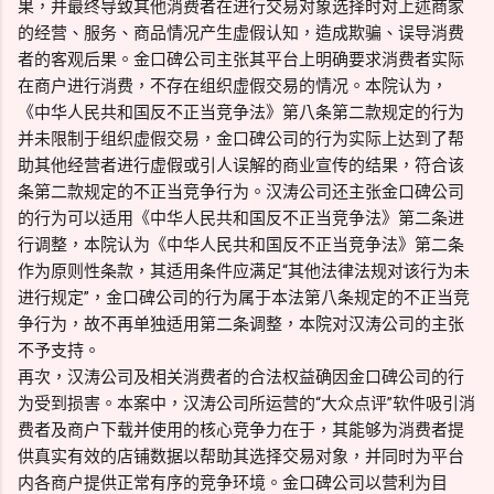
果，并最终导致其他消费者在进行交易对象选择时对上述商家
的经营、服务、商品情况产生虚假认知，造成欺骗、误导消费
者的客观后果。金口碑公司主张其平台上明确要求消费者实际
在商户进行消费，不存在组织虚假交易的情况。本院认为，
《中华人民共和国反不正当竞争法》第八条第二款规定的行为
并未限制于组织虚假交易，金口碑公司的行为实际上达到了帮
助其他经营者进行虚假或引人误解的商业宣传的结果，符合该
条第二款规定的不正当竞争行为。汉涛公司还主张金口碑公司
的行为可以适用《中华人民共和国反不正当竞争法》第二条进
行调整，本院认为《中华人民共和国反不正当竞争法》第二条
作为原则性条款，其适用条件应满足“其他法律法规对该行为未
进行规定”，金口碑公司的行为属于本法第八条规定的不正当竞
争行为，故不再单独适用第二条调整，本院对汉涛公司的主张
不予支持。
再次，汉涛公司及相关消费者的合法权益确因金口碑公司的行
为受到损害。本案中，汉涛公司所运营的“大众点评”软件吸引消
费者及商户下载并使用的核心竞争力在于，其能够为消费者提
供真实有效的店铺数据以帮助其选择交易对象，并同时为平台
内各商户提供正常有序的竞争环境。金口碑公司以营利为目