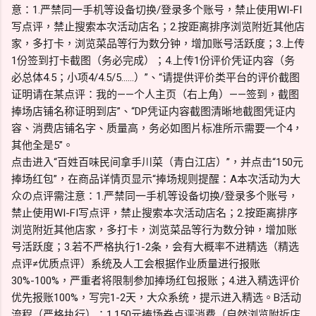
意：1.严禁同一手机等设备切换/登录多个账号，禁止使用WI-FI
写点评，禁止搜索本次活动店名；2.按距离排序浏览附近其他店
家，多打卡，浏览菜品等行为数分钟，增加账号活跃度；3.上传
1份签到打卡截图（务必完成）；4.上传1份评价凭证内容（务
必总体4.5；小项4/4.5/5……）”、“请提供评价类平台的评价截图
证明请在某点评：我的——个人主页（右上角）——签到，截图
捧场店铺名称证明到店”、“DP凭证内容截图清晰地截图凭证内
容、消费店铺名字、质量高，务必如图片标准所示需要一个4，
其他全是5”。
点击进入“百姓百味民间拿手川菜（青白江店）”，并点击“150元
捧场红包”，在商品详情页显示“捧场规则提醒：A本次活动为大
众の点评需注意：1.严禁同一手机等设备切换/登录多个账号，
禁止使用WI-FI写点评，禁止搜索本次活动店名；2.按距离排序
浏览附近其他店家，多打卡，浏览菜品等行为数分钟，增加账
号活跃度；3.若不严格执行1-2条，会有大概率不进精选（精选
点评≠优质点评）系统及人工会根据作业质量进行报账
30%-100%，严重者将限制参加捧场红包报账；4.进入精选评价
优先报账100%，写完1-2天，大众系统，提示进入精选。B活动
流程（严格执行）：1.150元捧场券点评消费（自然浏览附近店