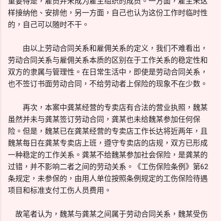
重要得是，雇员并未成为雇主组织的成员。一方面，雇主未这
样接纳他、安排他，另一方面，自己也认为这份工作时临时性
的，自己可以随时不干。
由以上劳动合同关系和雇佣关系的定义，我们不难看出，
劳动合同关系与雇佣关系本质的区别在于工作关系的稳定性和
双方的隶属与管理性。在日常生活中，即使是劳动合同关系，
也不签订书面劳动合同，不给劳动者上保险的现象不在少数。
再次，本案中龚某经营的专卖店有合法的营业执照，魏某
虽然并未与龚某签订劳动合同，龚某也未给魏某参加任何保
险。但是，魏某已在龚某经营的专卖店工作长达将近两年，且
魏某每日在龚某专卖店上班，遵守专卖店的店规，双方已形成
一种稳定的工作关系。龚某不给魏某参加社会保险，是龚某的
过错，并不影响二者之间的劳动关系。《工伤保险条例》第62
条规定，未参保的，由用人单位按照条例规定的工伤保险待遇
项目和标准支付工伤人员费用。
故笔者认为，魏某与龚某之间属于劳动合同关系，魏某受伤