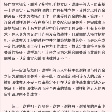
操作员官锡宝，联系了拖拉机手林立庆、谢康平等人。原审基
于上述事实，认为谢祥温的工作具有独立性，其并非以叶连余
的设备、技术为依托而工作，也未受叶连余的指挥、管理，叶
连余对谢祥温并不存在身份上的支配和从属关系，在完成案涉
堤塘加固工程土石方的过程中自行提供工具设备，拥有专业技
术，在人身方面又对叶连余没有依赖性，且雇佣他人操作挖掘
机，完成案涉工程的过程中并非单纯地提供劳务，而是以完成
一定的堤塘加固工程土石方为工作成果，故认定本案符合承揽
关系的特征，谢祥温与叶连余之间为承揽合同关系而非雇佣合
同关系，认定事实和适用法律并无不当。
经一审法院释明，谢祥祖等五人坚持主张谢祥温与叶连余
之间为雇佣合同关系，鉴于此，原审裁定驳回该五人的起诉，
适用法律亦无不妥。原审裁定不存在认定案件基本事实缺乏证
据证明、适用法律错误而应予再审的情形，谢祥祖等五人的再
审申请理由不能成立。
综上，谢祥祖、连丽金、谢婷、谢祥丹、谢莹莹的再审申