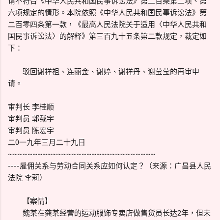
请不符合《中华人民共和国民事诉讼法》第二百条第二项、第
六项规定的情形。本院依照《中华人民共和国民事诉讼法》第
二百零四条第一款，《最高人民法院关于适用〈中华人民共和
国民事诉讼法〉的解释》第三百九十五条第二款规定，裁定如
下：
驳回谢祥祖、连丽金、谢婷、谢祥丹、谢莹莹的再审申
请。
审判长 李桂顺
审判员 郭载宇
审判员 陈宏宇
二0一九年三月二十九日
~~~~~~~~~~~~~~~~~~~~~~~~~~~~~~
----雇佣关系与劳动合同关系应如何认定？（来源：广昌县人民
法院 李莉）
【案情】
魏某在龚某经营的运动服饰专卖店做售货员长达2年，但未