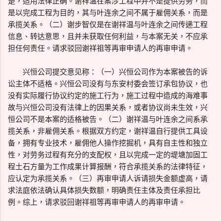
楚，适用法律正确。谢祥温在案涉工程中并不是提供劳务，而
是以完成工程为目的，其与叶连余之间不属于雇佣关系，而是
承揽关系。（二）谢步智仅是在谢祥温与叶连余之间传递工程
信息、转达意思，且并未获取任何利益，与本案无关，不应承
担任何责任。请求驳回谢祥祖等再审申请人的再审申请。
兴恒公司提交意见称：（一）兴恒公司作为本案被告的诉
讼主体不适格。兴恒公司没有与东安村委会签订承包协议，也
没有实际履行协议约定的施工行为，施工过程中造成的海难事
故与兴恒公司没有法律上的因果关系，或者协议尚未生效，兴
恒公司不是本案的适格被告。（二）谢祥温与叶连余之间系承
揽关系，非雇佣关系。根据双方约定，谢祥温自行提供工具设
备，拥有专业技术，雇佣他人操作挖掘机，具有自主性和独立
性，对劳务过程有充分的支配权，且以完成一定的堤塘加固工
程土石方量为工作成果计算报酬，符合承揽关系的法律特征，
应认定为承揽关系。（三）再审申请人诉请损失金额虚高，请
求法庭依法确认具体损失数额，明确责任主体及责任承担比
例。综上，请求驳回谢祥祖等再审申请人的再审申请。