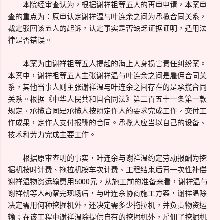
本院经审查认为，根据谢祥祖等五人的再审申请，本案审
查的重点为：原审认定谢祥温与叶连余之间为承揽合同关系，
裁定驳回该五人的起诉，认定事实是否缺乏证据证明，适用法
律是否错误。
本案为由谢祥祖等五人提起的海上人身损害责任纠纷案。
本案中，谢祥祖等五人主张谢祥温与叶连余之间是雇佣合同关
系，其他当事人则主张谢祥温与叶连余之间存在的是承揽合同
关系。根据《中华人民共和国合同法》第二百五十一条第一款
规定，承揽合同是承揽人按照定作人的要求完成工作，交付工
作成果，定作人支付报酬的合同。承揽人应当以自己的设备、
技术和劳力完成主要工作。
根据原审查明的事实，叶连余与谢祥温约定劳动报酬为挖
掘机按时计费、拖拉机按车次计费、工程结束后再一次性补偿
谢祥温物资运输费用5000元，从施工前的准备来看，谢祥温与
谢祥朝等人勘察完现场后，与叶连余协商施工方案，谢祥温除
决定需用何种挖掘机外，还决定需多少拖拉机，并负责物资运
输；在该工程中谢祥温除提供自有的挖掘机外，雇佣了挖掘机