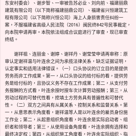
东安村委会）、谢步智、一审被告苏必业、刘向前、福建丽鼎
建筑有限公司（以下简称福建丽鼎公司）、福建省兴恒建筑工
程有限公司（以下简称兴恒公司）海上人身损害责任纠纷一
案，不服福建省高级人民法院（2016）闽民终842号民事裁定，
向本院申请再审。本院依法组成合议庭进行了审查，现已审查
终结。
谢祥祖、连丽金、谢婷、谢祥丹、谢莹莹申请再审称：原
审认定谢祥温与叶连余之间为承揽法律关系，缺乏证据证明，
认定事实和适用法律错误。（一）口头协议的订立目的是提供
劳务而非工作成果。第一，从口头协议的给付标的看，提供劳
务是给付标的，且协议义务不存在工作成果；第二，从支付劳
务报酬的方式看，叶连余按时按车次计算劳动报酬；第三，从
劳动过程的可替代性看，挖填土方劳务具有普遍性和可替代
性。（二）双方之间具有从属关系、控制关系和监督关系。第
一，从意思表示角度看，谢祥温等人是以叶连余的雇员身份施
工作业；第二，从起意组织角度看，叶连余是实际启动者、组
织者和领导者；第三，从使用设备角度看，叶连余拥有选择和
最终决定权；第四，从组织施工角度看，叶连余实际组织、指