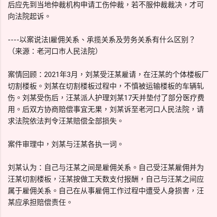
后应先到当地仲裁机构申请工伤仲裁，若不服仲裁裁决，才可
向法院起诉。
----以案说法|雇佣关系、承揽关系及劳务关系有什么区别？
（来源：老河口市人民法院）
案情回顾：2021年3月，刘某受汪某雇请，在汪某的个体楼板厂
切割楼板。刘某在切割楼板过程中，不慎被运输楼板的车辆轧
伤。刘某受伤后，汪某派人护理刘某17天并垫付了部分医疗费
用。后双方协商赔偿事宜无果，刘某诉至老河口人民法院，请
求法院依法判令汪某赔偿全部损失。
案件审理中，刘某与汪某各执一词。
刘某认为：自己与汪某之间是雇佣关系。自己受汪某雇佣并为
汪某切割楼板，汪某按做工天数支付报酬，自己与汪某之间应
属于雇佣关系。自己在从事雇佣工作过程中遭受人身损害，汪
某应承担赔偿责任。