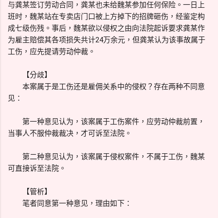
与龚某签订劳动合同，龚某也未给魏某参加任何保险。一日上
班时，魏某站在专卖店门口被上方掉下的招牌砸伤，经鉴定构
成七级伤残。事后，魏某欲以侵权之由向法院起诉要求龚某作
为雇主赔偿其各项损失共计24万余元，但龚某认为该事故属于
工伤，应先提请劳动仲裁。
【分歧】
本案属于是工伤还是雇佣关系中的侵权？存在两种不同意
见：
第一种意见认为，该案属于工伤案件，应劳动仲裁前置，
当事人不服仲裁裁决，才可诉至法院。
第二种意见认为，该案属于侵权案件，不属于工伤，魏某
可直接诉至法院。
【管析】
笔者同意第一种意见，理由如下：