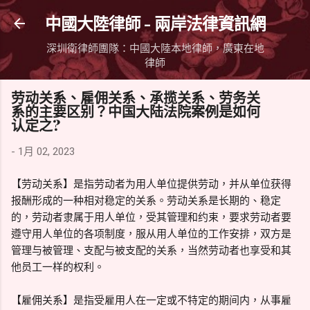
跳到主要內容
中國大陸律師 - 兩岸法律資訊網
深圳衛律師團隊：中國大陸本地律師，廣東在地
律師
劳动关系、雇佣关系、承揽关系、劳务关
系的主要区别？中国大陆法院案例是如何
认定之?
-
1月 02, 2023
【劳动关系】是指劳动者为用人单位提供劳动，并从单位获得
报酬形成的一种相对稳定的关系。劳动关系是长期的、稳定
的，劳动者隶属于用人单位，受其管理和约束，要求劳动者要
遵守用人单位的各项制度，服从用人单位的工作安排，双方是
管理与被管理、支配与被支配的关系，当然劳动者也享受和其
他员工一样的权利。
【雇佣关系】是指受雇用人在一定或不特定的期间内，从事雇