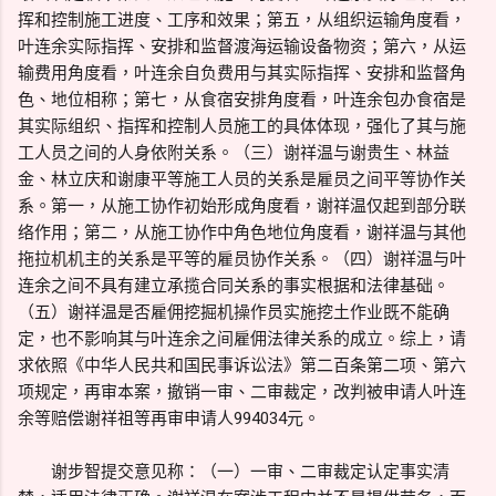
挥和控制施工进度、工序和效果；第五，从组织运输角度看，
叶连余实际指挥、安排和监督渡海运输设备物资；第六，从运
输费用角度看，叶连余自负费用与其实际指挥、安排和监督角
色、地位相称；第七，从食宿安排角度看，叶连余包办食宿是
其实际组织、指挥和控制人员施工的具体体现，强化了其与施
工人员之间的人身依附关系。（三）谢祥温与谢贵生、林益
金、林立庆和谢康平等施工人员的关系是雇员之间平等协作关
系。第一，从施工协作初始形成角度看，谢祥温仅起到部分联
络作用；第二，从施工协作中角色地位角度看，谢祥温与其他
拖拉机机主的关系是平等的雇员协作关系。（四）谢祥温与叶
连余之间不具有建立承揽合同关系的事实根据和法律基础。
（五）谢祥温是否雇佣挖掘机操作员实施挖土作业既不能确
定，也不影响其与叶连余之间雇佣法律关系的成立。综上，请
求依照《中华人民共和国民事诉讼法》第二百条第二项、第六
项规定，再审本案，撤销一审、二审裁定，改判被申请人叶连
余等赔偿谢祥祖等再审申请人994034元。
谢步智提交意见称：（一）一审、二审裁定认定事实清