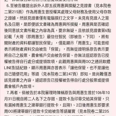
⒍至被告雖提出訴外人即五叔周惠興撰擬之見證書（見本院卷
二第215頁）作為周惠生曾授權其處理父母財務及使用父母存款
之證據，然該見證書僅有電腦撰打之文字，未見有見證人之簽
名及日期，是即便該文書確為周惠興所撰擬，周惠興是否確認
後同意該文書所載之內容為真，要非無疑。且依該見證書第6點
記載「大哥（即周惠生）最信任智民（即被告，下同），將有
關財產的資料都讓智民保管」，僅能顯示「周惠生」可能曾經
表示將財產資料交由被告「保管」，而無從證明係原告表示要
將自己之股票、農會帳戶交由被告保管、亦無法逕認原告已授
權被告得自行處分或提領款項，此觀周惠興與周OO之通訊軟體
LINE對話紀錄，顯示周惠興亦曾表示「讓他保管，也不是讓他
自己隨便花用」等語（見本院卷二第247頁）即知。是尚難僅憑
該見證書之內容，遽認原告已授權被告得自行處分股票或提領
農會帳戶內款項。
⒎再者，倘被告於本院審理時陳稱原告與周惠生曾於106年10
月31日親自將二人名下之存摺、提款卡及印章交給其保管，只
有漏掉周惠生之建華銀行提款卡，且隔1、2日後周惠生即要求
周OO將建華銀行提款卡交給被告等語屬實（見本院卷二第235