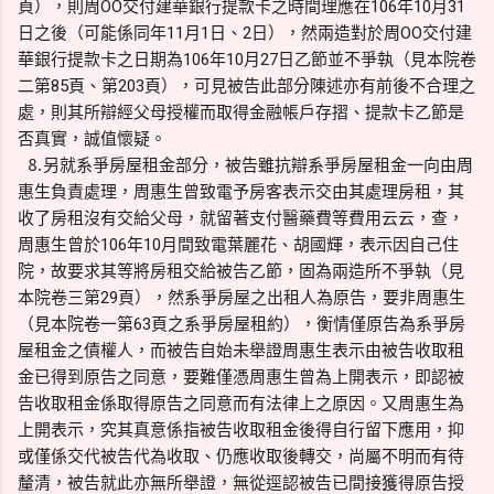
頁），則周OO交付建華銀行提款卡之時間理應在106年10月31
日之後（可能係同年11月1日、2日），然兩造對於周OO交付建
華銀行提款卡之日期為106年10月27日乙節並不爭執（見本院卷
二第85頁、第203頁），可見被告此部分陳述亦有前後不合理之
處，則其所辯經父母授權而取得金融帳戶存摺、提款卡乙節是
否真實，誠值懷疑。
⒏另就系爭房屋租金部分，被告雖抗辯系爭房屋租金一向由周
惠生負責處理，周惠生曾致電予房客表示交由其處理房租，其
收了房租沒有交給父母，就留著支付醫藥費等費用云云，查，
周惠生曾於106年10月間致電葉麗花、胡國輝，表示因自己住
院，故要求其等將房租交給被告乙節，固為兩造所不爭執（見
本院卷三第29頁），然系爭房屋之出租人為原告，要非周惠生
（見本院卷一第63頁之系爭房屋租約），衡情僅原告為系爭房
屋租金之債權人，而被告自始未舉證周惠生表示由被告收取租
金已得到原告之同意，要難僅憑周惠生曾為上開表示，即認被
告收取租金係取得原告之同意而有法律上之原因。又周惠生為
上開表示，究其真意係指被告收取租金後得自行留下應用，抑
或僅係交代被告代為收取、仍應收取後轉交，尚屬不明而有待
釐清，被告就此亦無所舉證，無從逕認被告已間接獲得原告授