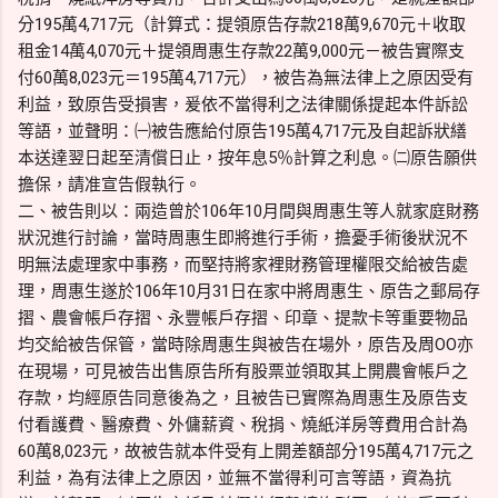
分195萬4,717元（計算式：提領原告存款218萬9,670元＋收取
租金14萬4,070元＋提領周惠生存款22萬9,000元－被告實際支
付60萬8,023元＝195萬4,717元），被告為無法律上之原因受有
利益，致原告受損害，爰依不當得利之法律關係提起本件訴訟
等語，並聲明：㈠被告應給付原告195萬4,717元及自起訴狀繕
本送達翌日起至清償日止，按年息5％計算之利息。㈡原告願供
擔保，請准宣告假執行。
二、被告則以：兩造曾於106年10月間與周惠生等人就家庭財務
狀況進行討論，當時周惠生即將進行手術，擔憂手術後狀況不
明無法處理家中事務，而堅持將家裡財務管理權限交給被告處
理，周惠生遂於106年10月31日在家中將周惠生、原告之郵局存
摺、農會帳戶存摺、永豐帳戶存摺、印章、提款卡等重要物品
均交給被告保管，當時除周惠生與被告在場外，原告及周OO亦
在現場，可見被告出售原告所有股票並領取其上開農會帳戶之
存款，均經原告同意後為之，且被告已實際為周惠生及原告支
付看護費、醫療費、外傭薪資、稅捐、燒紙洋房等費用合計為
60萬8,023元，故被告就本件受有上開差額部分195萬4,717元之
利益，為有法律上之原因，並無不當得利可言等語，資為抗