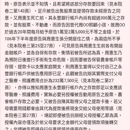
時，原告表示並不知情，且希望將該部分存款要回來（見本院
卷二第143頁），足示被告出售股票並提領存款未經原告之同
意。又周惠生死亡前，其永豐銀行帳戶內尚有超過300萬元之存
款，並有股票、不動產，而原告因曾代周OO照顧小孩，故周OO
於過去20年間每月給予原告1萬至2萬5,000元不等之金錢，於
106年下半年度原告與周惠生係分開居住乙情，為兩造所不爭
（見本院卷三第25至27頁），可見原告與周惠生生前各有開設
金融帳戶，並各自保有存款，衡情若被告所述為真，周惠生乃
為預防日後進行手術有生命危險，因而要被告保管農會帳戶等
存摺、提款卡以支應家庭開支，則周惠生當得以交付自己之永
豐銀行帳戶供被告應用即已足，此觀被告抗辯其實際支付父母
之醫療、照護費用合計為232萬7,500元（見本院卷二第27
頁），亦得以推知周惠生永豐銀行帳戶內之存款即足以支應該
等醫療、照護費用，實無必要另授權被告動用原告之股票、農
會帳戶存款之必要。又被告自陳其取得父母之提款卡後，若父
母需要用錢都會由其代為提款後將現金交給父母使用等語（見
本院卷三第27頁），堪認即便被告抗辯經父母授權乙節為真，
授權內容亦僅及於依父母要求之金額代父母提領款項後轉交
之，非謂被告即得自行任意提領並使用存款。