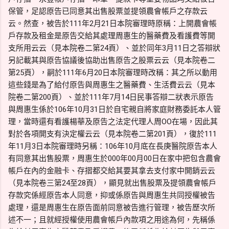
保管，足認原告已同意其出售股票並提領農會帳戶之存款云
云。然查，被告於111年2月21日本院審理時原稱：上開農會帳
戶存款及租金是原告交給其處理周惠生的醫藥費及看護費等開
支所用云云（見本院卷二第24頁）、並於同年3月11日之答辯狀
另記載其與原告協議後協助出售原告之股票云云（見本院卷二
第25頁），嗣於111年6月20日本院審理時改稱：其之所以動用
這些錢是為了給付原告與周惠生之醫藥費、生活費云云（見本
院卷二第200頁）、並於111年7月14日民事答辯二狀表示原告
與周惠生係於106年10月31日於自宅親自將家庭財務委託本人管
理，當時還有看護楊華及原告之法定代理人周OO在場，因此其
對於各項開支有決定權云云（見本院卷二第201頁），復於111
年11月3日本院審理時另稱：106年10月底在長庚醫院原告本人
有同意其出售股票，周惠生於000年00月00日在家中把包含農會
帳戶在內的金融卡、存摺都交給其要其拿去支付家中開銷云云
（見本院卷三第24至28頁），顯見就出售股票及提領農會帳戶
存款究係經原告本人同意，抑或係原告與周惠生共同授權被告
處理，還是周惠生在原告面前同意被告進行管理，被告歷次所
述不一；且就經授權使用農會帳戶內款項之用途為何，先稱係