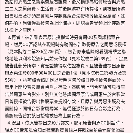
為給付周惠生之醫藥費及看護費，後又稱係為給付原告與周惠
生二人之醫藥費、生活費，前後陳述亦有所捍格，則被告所述
出售股票及提領農會帳戶存款係經合法授權等節是否屬實，殊
值斟酌，尚難僅憑被告為上開陳述，即認被告受領上開存款有
法律上之原因。
⒊再者，被告雖表示原告授權當時另有周OO及看護楊華在
場，然周OO否認其在現場時有聽聞被告取得原告之同意或授權
（見本院卷二第235至236頁），被告亦未能陳報看護楊華之聯
絡地址以利本院通知其前來作證（見本院卷二第239頁），足見
被告此部分所辯，實乏證據得以佐證為真。且被告雖提出原告
與周惠生於000年00月00日之合照1張（見本院卷三第48頁及第
55頁），抗辯該合照即足以證明原告於該日授權被告得處分、
應用上開股票及農會帳戶之存款，然觀諸上開合照除可見得原
告與周惠生合影外，別無其他跡證顯示原告或周惠生於合影當
日曾授權被告得出售股票並提領存款，且原告與周惠生既為夫
妻關係，同框合影當屬尋常，無從僅憑於該日有合影之行為，
遽認原告曾於該日授權被告為上開行為。
⒋況且，依原告提出之影片譯文，顯示原告與周OO對話時，
經周OO告知是否知悉被告將農會帳戶存款2百多萬元提領殆盡