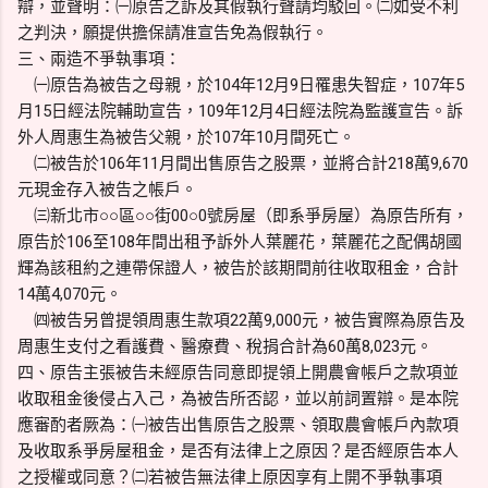
辯，並聲明：㈠原告之訴及其假執行聲請均駁回。㈡如受不利
之判決，願提供擔保請准宣告免為假執行。
三、兩造不爭執事項：
㈠原告為被告之母親，於104年12月9日罹患失智症，107年5
月15日經法院輔助宣告，109年12月4日經法院為監護宣告。訴
外人周惠生為被告父親，於107年10月間死亡。
㈡被告於106年11月間出售原告之股票，並將合計218萬9,670
元現金存入被告之帳戶。
㈢新北市○○區○○街00○0號房屋（即系爭房屋）為原告所有，
原告於106至108年間出租予訴外人葉麗花，葉麗花之配偶胡國
輝為該租約之連帶保證人，被告於該期間前往收取租金，合計
14萬4,070元。
㈣被告另曾提領周惠生款項22萬9,000元，被告實際為原告及
周惠生支付之看護費、醫療費、稅捐合計為60萬8,023元。
四、原告主張被告未經原告同意即提領上開農會帳戶之款項並
收取租金後侵占入己，為被告所否認，並以前詞置辯。是本院
應審酌者厥為：㈠被告出售原告之股票、領取農會帳戶內款項
及收取系爭房屋租金，是否有法律上之原因？是否經原告本人
之授權或同意？㈡若被告無法律上原因享有上開不爭執事項