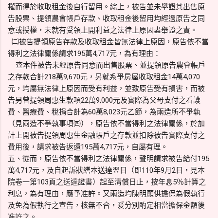
權而得於收取租金後自行留用。綜上，被告並未舉證其出售原
告股票、提領農會帳戶存款、收取租金後留用均經過原告之同
意或授權，未就有受領上開利益之法律上原因盡舉證之責。
㈡被告提領原告存款及收取租金皆無法律上原因，原告依不當
得利之法律關係請求195萬4,717元，為有理由：
查本件被告未經原告同意而出售股票、並提領原告農會帳戶
之存款合計218萬9,670元，另就系爭房屋收取租金14萬4,070
元，均屬無法律上原因而受有利益，並致原告受有損害，而被
告另曾提領周惠生款項22萬9,000元及實際為父母支付之看護
費、醫療費、稅捐合計為60萬8,023元乙節，為兩造所不爭執
（見兩造不爭執事項㈣），原告依不當得利之法律關係，於加
計上開被告提領周惠生金融帳戶之存款並扣除被告實際支付之
費用後，請求被告返還195萬4,717元，自屬有理。
五、從而，原告依不當得利之法律關係，聲明請求被告給付195
萬4,717元，及自起訴狀繕本送達翌日（即110年9月2日，見本
院卷一第103頁之送達證書）起至清償日止，按年息5％計算之
利息，為有理由，應予准許。又兩造均陳明願供擔保為假執行
及免為假執行之宣告，核無不合，爰分別酌定相當擔保金額後
准許之。