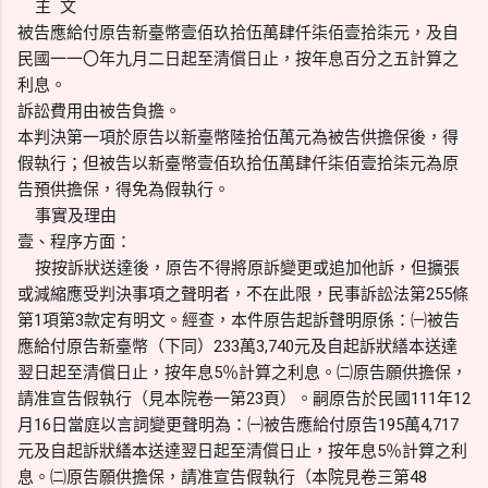
主 文
被告應給付原告新臺幣壹佰玖拾伍萬肆仟柒佰壹拾柒元，及自
民國一一〇年九月二日起至清償日止，按年息百分之五計算之
利息。
訴訟費用由被告負擔。
本判決第一項於原告以新臺幣陸拾伍萬元為被告供擔保後，得
假執行；但被告以新臺幣壹佰玖拾伍萬肆仟柒佰壹拾柒元為原
告預供擔保，得免為假執行。
事實及理由
壹、程序方面：
按按訴狀送達後，原告不得將原訴變更或追加他訴，但擴張
或減縮應受判決事項之聲明者，不在此限，民事訴訟法第255條
第1項第3款定有明文。經查，本件原告起訴聲明原係：㈠被告
應給付原告新臺幣（下同）233萬3,740元及自起訴狀繕本送達
翌日起至清償日止，按年息5％計算之利息。㈡原告願供擔保，
請准宣告假執行（見本院卷一第23頁）。嗣原告於民國111年12
月16日當庭以言詞變更聲明為：㈠被告應給付原告195萬4,717
元及自起訴狀繕本送達翌日起至清償日止，按年息5％計算之利
息。㈡原告願供擔保，請准宣告假執行（本院見卷三第48