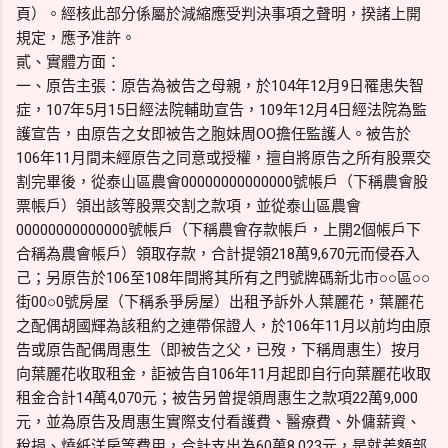
頁）。經核此部分係屬於減縮應受判決事項之聲明，揆諸上開
規定，應予准許。
貳、實體方面：
一、原告主張：原告為被告之母親，於104年12月9日罹患失智
症，107年5月15日經法院輔助宣告，109年12月4日經法院為監
護宣告，由原告之女即被告之胞妹周OO擔任監護人。被告於
106年11月間未經原告之同意或授權，擅自將原告之所有股票交
割完畢後，從泰山區農會00000000000000號帳戶（下稱農會股
票帳戶）領出該等股票交割之款項，並從泰山區農會
00000000000000號帳戶（下稱農會存款帳戶，上開2個帳戶下
合稱為農會帳戶）領取存款，合計提領218萬9,670元而侵吞入
己；另原告於106至108年間將其所有之門號牌碼新北市○○區○○
街00○0號房屋（下稱系爭房屋）出租予訴外人葉麗花，葉麗花
之配偶胡國輝為該租約之連帶保證人，於106年11月以前均由原
告或原告配偶周惠生（即被告之父，已歿，下稱周惠生）按月
向葉麗花收取租金，詎被告自106年11月起即自行向葉麗花收取
租金合計14萬4,070元；被告另曾提領周惠生之款項22萬9,000
元，並為原告及周惠生實際支付看護費、醫療費、外傭薪資、
稅捐、燒紙洋房等費用，合計支出為60萬8,023元，是就差額部