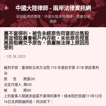
跳到主要內容
中國大陸律師 - 兩岸法律資訊網
深圳衛律師團隊：中國大陸本地律師，廣東在地
律師
屬不當得利，被告未經原告同意即出售股
票並領取農會帳戶內存款，未依原告授意
將房租轉交予原告，俱屬無法律上原因而
受利
-
1月 28, 2023
裁判字號：臺灣新北地方法院 110 年度訴字第 3118 號民事判
決
原 告 周張OO
法定代理人 周OO
被 告 周XX
上列當事人間請求返還不當得利事件，經本院於民國111年12月
16日言詞辯論終結，判決如下：