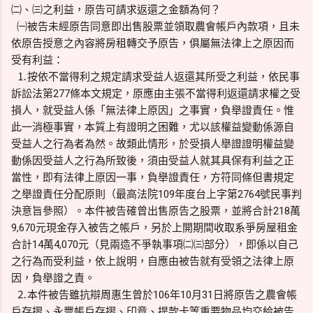
㈡、㈢之利益，原告可請求返還之金額為何？
㈠被告未經原告同意即出售股票並領取農會帳戶內款項，且未
依原告授意之內容將房租轉交予原告，俱屬無法律上之原因而
受有利益：
⒈按依不當得利之規定請求受益人返還其所受之利益，依民事
訴訟法第277條本文規定，原應由主張不當得利返還請求權之受
損人，就受益人係「無法律上原因」之事實，負舉證責任。惟
此一消極事實，本質上有證明之困難，尤以該權益變動係源自
受益人之行為者為然。故類此情形，於受損人舉證證明權益變
動係因受益人之行為所致後，須由受益人就其具保有利益之正
當性，即有法律上原因一事，負舉證責任，方符同條但書規定
之舉證責任分配原則（最高法院109年度台上字第2764號民事判
決意旨參照）。本件被告確曾出售原告之股票，並將合計218萬
9,670元現金存入被告之帳戶，另於上開期間收取系爭房屋租金
合計14萬4,070元（見兩造不爭執事項㈡㈢部分），即係以自己
之行為而受利益，依上說明，自應由被告就有受領之法律上原
因，負舉證之責。
⒉本件被告雖抗辯周惠生曾於106年10月31日將原告之農會帳
戶存摺、永豐帳戶存摺、印章、提款卡等重要物品均交給被告