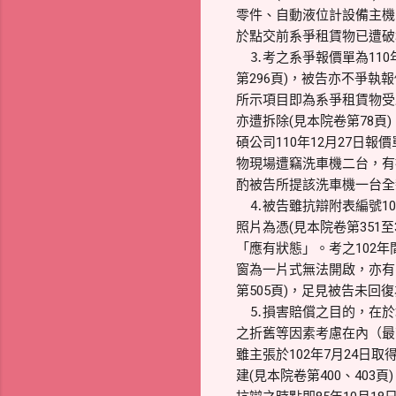
零件、自動液位計設備主機
於點交前系爭租賃物已遭破
⒊考之系爭報價單為110年
第296頁)，被告亦不爭執
所示項目即為系爭租賃物受
亦遭拆除(見本院卷第78頁
碩公司110年12月27日
物現場遭竊洗車機二台，有
酌被告所提該洗車機一台全新
⒋被告雖抗辯附表編號10
照片為憑(見本院卷第351
「應有狀態」。考之102年
窗為一片式無法開啟，亦有11
第505頁)，足見被告未
⒌損害賠償之目的，在於
之折舊等因素考慮在內（最
雖主張於102年7月24
建(見本院卷第400、40