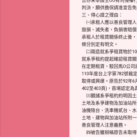
告亦未舉證王OO有何侵權
判決，願供擔保請准宣告免
三、得心證之理由：
㈠承租人應以善良管理人
毀損、滅失者，負損害賠償
承租人於租賃關係終止後，
條分別定有明文。
㈡兩造就系爭租賃物於102
就系爭租約提起確認租賃關係
在定期租賃，駁回馬O公司
110年度台上字第782號
取得或興建。原告於92年6
402至403頁)，首堪認定
㈢觀諸系爭租約約明因土地
土地及系爭建物及加油站所
油機陸台、洗車機貳台、水
土地、建物與加油站所附一
善良管理人注意義務。
㈣被告雖辯稱原告未取得