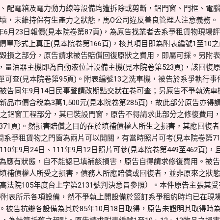
、配電箱及電力動力線等設備均遭拆除或剪斷，鋁門窗、門框、電
壞，未維持保有生產力之狀態，馬O公司違反善良管理人注意義務。
6月23日報價(見本院卷第87頁)，為原告找業者去系爭租賃物現場
報價單形式上真正(見本院卷第166頁)，核其項目即為附表編號1至10
毀損之部分，原告請求被告賠償回復原狀之費用，即屬可採。另附表
)，量油器主機即為自動液位計設備主機(見本院卷第523頁)，該回復
報價單可查(見本院卷第95頁)。附表編號13之洗車機，被告於系爭執
被告同年9月14日民事聲請改期點交狀在卷可查；另原告不爭執洗車
品市價含稅為3萬1,500元(見本院卷第285頁)，故此部分原告亦得
之鋁窗工程部分，其已裝設門窗，原告不得請求此部分之修復費用，並提
至371頁)。然損害賠償之目的在於填補債權人所生之損害，其應回復
間系爭租賃物之門窗為兩片可以開關，有當時照片可考(見本院卷第71
0年9月24日、111年9月12日照片可參(見本院卷第449至462頁)
回復為應有狀態，自不能認已填補該損害，原告自得請求修復費用。被
填補債權人所受之損害，債務人所應賠償或回復者，並非原來之狀態
高法院105年度台上字第2131號判決意旨參照）。本件原告主張其
日取得附表所示各項設備，然不爭執上開設備於簽訂系爭租約時均已在現
3頁)。被告抗辯各設備為其於85年10月18日取得，原告未證明其取得