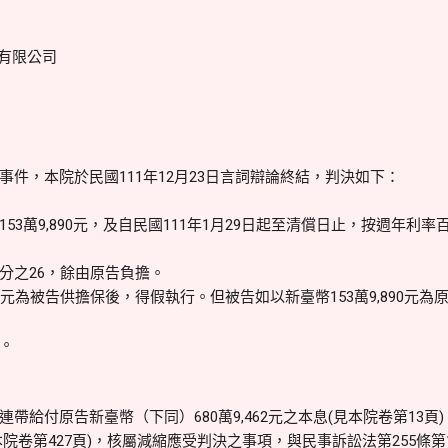
有限公司
件，本院於民國111年12月23日言詞辯論終結，判決如下：
53萬9,890元，及自民國111年1月29日起至清償日止，按週年利
分之26，餘由原告負擔。
元為被告供擔保後，得假執行。但被告如以新臺幣153萬9,890元
。
帶給付原告新臺幣（下同）680萬9,462元之本息(見本院卷第13
(見本院卷第427頁)，核屬減縮應受判決之事項，與民事訴訟法第255條