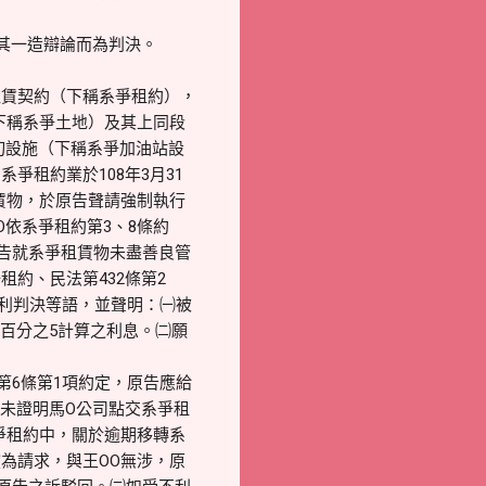
其一造辯論而為判決。
租賃契約（下稱系爭租約），
地（下稱系爭土地）及其上同段
一切設施（下稱系爭加油站設
爭租約業於108年3月31
賃物，於原告聲請強制執行
O依系爭租約第3、8條約
告就系爭租賃物未盡善良管
約、民法第432條第2
有利判決等語，並聲明：㈠被
率百分之5計算之利息。㈡願
第6條第1項約定，原告應給
告未證明馬O公司點交系爭租
爭租約中，關於逾期移轉系
為請求，與王OO無涉，原