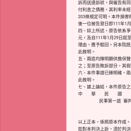
訴而送達訴狀，與催告有同
付利息之債務，其利率未經約
203條規定可明。本件損
後一位被告翌日即111年1
四、綜上所述，原告依系爭租
元，及自111年1月29
理由，應予駁回。另本院既
此敘明。
五、兩造均陳明願供擔保聲
之；至原告敗訴部分，其假
六、本件事證已臻明確，兩
此敘明。
七、據上論結，本件原告之
中 華 民 國 1
民事第一庭 審判長
法 官 
法 官 
以上正本，係照原本作成。
如對本判決上訴，須於判決