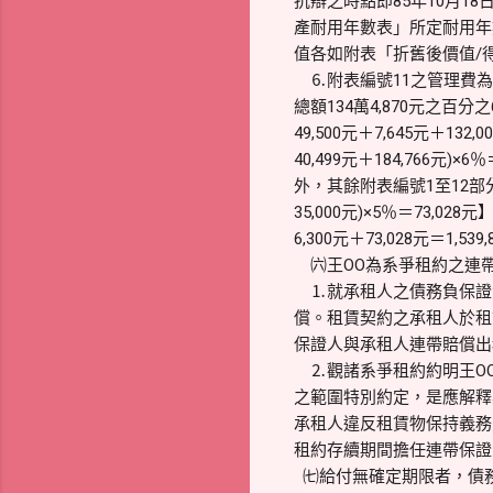
抗辯之時點即85年10月1
產耐用年數表」所定耐用年
值各如附表「折舊後價值/
⒍附表編號11之管理費為
總額134萬4,870元之百分之6，
49,500元＋7,645元＋132,
40,499元＋184,766
外，其餘附表編號1至12部分折
35,000元)×5％＝73,02
6,300元＋73,028元＝1,539
㈥王OO為系爭租約之連帶
⒈就承租人之債務負保證
償。租賃契約之承租人於租
保證人與承租人連帶賠償出租
⒉觀諸系爭租約約明王OO
之範圍特別約定，是應解釋
承租人違反租賃物保持義務
租約存續期間擔任連帶保證
㈦給付無確定期限者，債