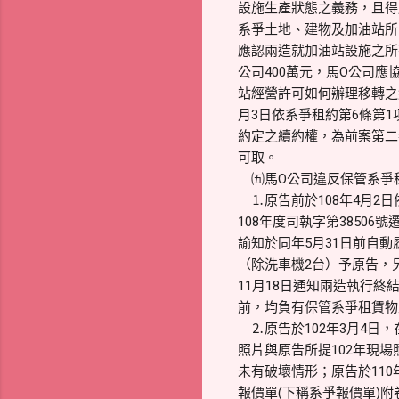
設施生產狀態之義務，且得
系爭土地、建物及加油站所
應認兩造就加油站設施之所
公司400萬元，馬O公司
站經營許可如何辦理移轉之
月3日依系爭租約第6條第1
約定之續約權，為前案第二
可取。
㈤馬O公司違反保管系爭
⒈原告前於108年4月2
108年度司執字第3850
諭知於同年5月31日前自
（除洗車機2台）予原告，
11月18日通知兩造執行終
前，均負有保管系爭租賃物
⒉原告於102年3月4日，
照片與原告所提102年現場
未有破壞情形；原告於11
報價單(下稱系爭報價單)