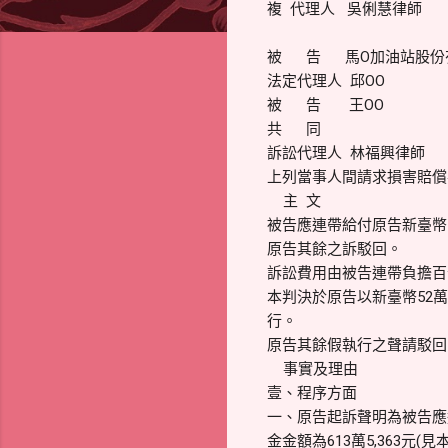
複 代理人 吳俐慧律師
被 告 馬O加油站股份
法定代理人 邱OO
被 告 王OO
共 同
訴訟代理人 林福興律師
上列當事人間請求損害賠償事
主 文
被告應連帶給付原告新臺幣1
原告其餘之訴駁回。
訴訟費用由被告連帶負擔百
本判決於原告以新臺幣52萬
行。
原告其餘假執行之聲請駁回
事實及理由
壹、程序方面
一、原告起訴聲明為被告應連
金金額為613萬5,363元