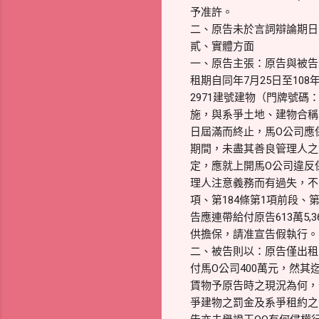
予准許。
二、原告未於言詞辯論期日
貳、實體方面
一、原告主張：原告與被告
租期自同年7月25日至10
2971建號建物（門牌號
施，與系爭土地、建物合稱
日屆滿而終止，馬O公司應
期間，未盡其善良管理人之注
定，應就上開馬O公司違反
理人注意義務而有過失，不
項、第184條第1項前段
告應連帶給付原告613萬5
供擔保，請准宣告假執行。
二、被告則以：原告僅出租
付馬O公司400萬元，然
賃物予原告時之現況為何，
爭建物之罰金及系爭租約之