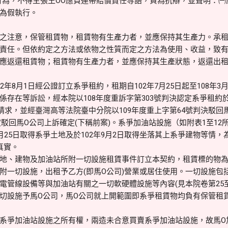
行為，不得主張王OO應負連帶賠償責任等語，資為抗辯，並聲明：
為假執行。
之注意，保管租賃物，租賃物有生產力者，並應保持其生產力。承租
責任。但依約定之方法或依物之性質而定之方法為使用、收益，致
應返還租賃物；租賃物有生產力者，並應保持其生產狀態，返還出租人，
年8月1日經公證訂立系爭租約，租期自102年7月25日起至108年3
存在等訴訟，經本院以108年度重訴字第303號判決認定系爭租約於1
請求，並經臺灣高等法院臺中分院以109年度重上字第64號判決駁回
裁定駁回馬O公司上訴確定(下稱前案)。系爭加油站設施（如附表1至1
月25日取得系爭土地及於102年9月2日取得坐落其上系爭建物等情，
為真實。
、建物及加油站所附一切設施租賃事件訂立本契約，租賃標的物為甲
附一切設施，出租予乙方(即馬O公司)營業或居住使用。一切設施包
電管線設備等與加油站有關之一切軟硬體設施等內容(見本院卷第25至
切設施予馬O公司，馬O公司就上開範圍即系爭租賃物均負有保管租
系爭加油站設施之所有權，兩造未合意買賣系爭加油站設施，故馬O