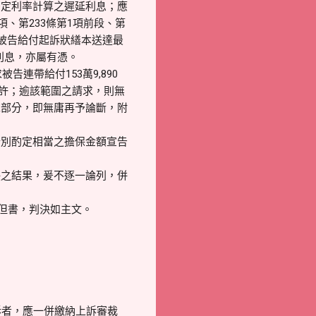
法定利率計算之遲延利息；應
、第233條第1項前段、第
被告給付起訴狀繕本送達最
延利息，亦屬有憑。
連帶給付153萬9,890
准許；逾該範圍之請求，則無
求部分，即無庸再予論斷，附
分別酌定相當之擔保金額宣告
決之結果，爰不逐一論列，併
項但書，判決如主文。
訴者，應一併繳納上訴審裁