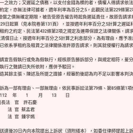
一之效力；又遲延之債務，以支付金錢為標的者，債權人得請求依
定，亦無法律可據者，週年利率為百分之5，此觀民法第229條第2項
害賠償之債無確定期限，被告受原告催告時起負遲延責任，故原告請求
月29日起算（見本院卷第131頁），並按週年利率百分之5計算之遲
約之約定、民法第432條第2項之規定及連帶保證之法律關係，請求被告
日起至清償日止，按週年利率百分之5計算之利息部分，為有理由，應予
已依系爭租約及租賃之法律關係准許原告請求，則其就侵權行為請
請宣告假執行或免為假執行，經核原告勝訴部分，與規定相符，爰
執行之聲請已失所依附，應併予駁回。
造其餘主張、陳述及所提之證據，經審酌後認為均不足以影響本判
訴為一部有理由、一部無理由，依民事訴訟法第79條、第85條第1
12 年 1 月 13 日
法 官 許石慶
蔡孟君
鍾宇嫣
送達後20日內向本院提出上訴狀（須附繕本），如委任律師提起上