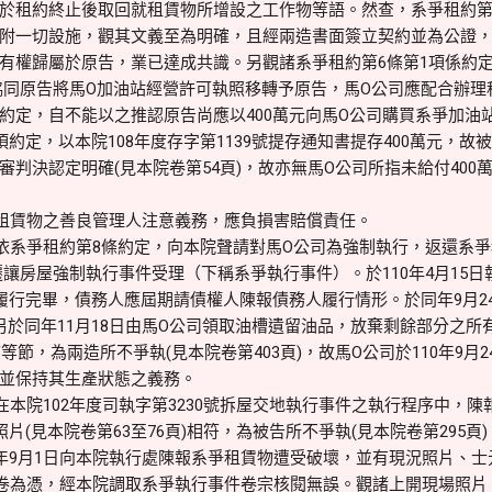
於租約終止後取回就租賃物所增設之工作物等語。然查，系爭租約第
附一切設施，觀其文義至為明確，且經兩造書面簽立契約並為公證
有權歸屬於原告，業已達成共識。另觀諸系爭租約第6條第1項係約
應協同原告將馬O加油站經營許可執照移轉予原告，馬O公司應配合辦
約定，自不能以之推認原告尚應以400萬元向馬O公司購買系爭加油站
項約定，以本院108年度存字第1139號提存通知書提存400萬元，故
審判決認定明確(見本院卷第54頁)，故亦無馬O公司所指未給付400
租賃物之善良管理人注意義務，應負損害賠償責任。
日依系爭租約第8條約定，向本院聲請對馬O公司為強制執行，返還系
6號遷讓房屋強制執行事件受理（下稱系爭執行事件）。於110年4月15
動履行完畢，債務人應屆期請債權人陳報債務人履行情形。於同年9月2
另於同年11月18日由馬O公司領取油槽遺留油品，放棄剩餘部分之所
結等節，為兩造所不爭執(見本院卷第403頁)，故馬O公司於110年9月
並保持其生產狀態之義務。
在本院102年度司執字第3230號拆屋交地執行事件之執行程序中，
照片(見本院卷第63至76頁)相符，為被告所不爭執(見本院卷第295
0年9月1日向本院執行處陳報系爭租賃物遭受破壞，並有現況照片、
附卷為憑，經本院調取系爭執行事件卷宗核閱無誤。觀諸上開現場照