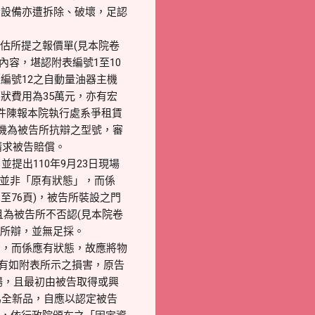
腦設備亦遭拆除、破壞，足認
評估所提之報價單(見本院卷
之內容，堪認附表編號1至10
編號12之自動量油器主機
原狀費用為35萬元，亦有宏
行事件陳報本院執行處系爭租賃
機為被告所抗辯之型號，審
請求被告賠償。
出110年9月23日現場
者並非「原有狀態」，而係
至76頁)，被告所裝設之門
，且為被告所不否認(見本院卷
告所辯，並無足採。
，而係應有狀態，故應將物
受有如附表所示之損害，原告
場，且最初由被告取得或興
時為全新品，自應以認定被告