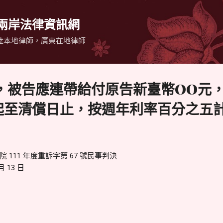
跳到主要內容
 兩岸法律資訊網
陸本地律師，廣東在地律師
，被告應連帶給付原告新臺幣OO元
9日起至清償日止，按週年利率百分之五
111 年度重訴字第 67 號民事判決
 13 日