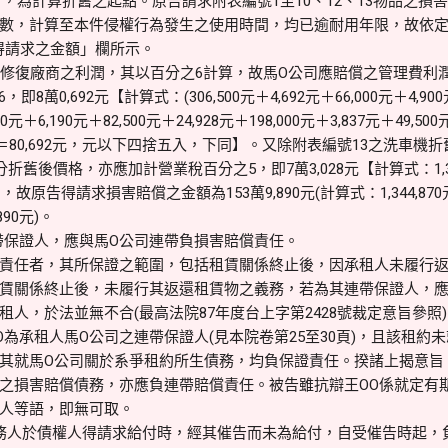
8日，為計算折舊之起點。原告請求附表編號1至10、12、13物品之
數，計算至本件侵權行為發生之使用時間，均已逾耐用年限，故依
得請求之金額」欄所示。
修復廠商之利潤，其以百分之6計算，故馬O公司應賠償之管理費利潤
即8萬0,692元【計算式：(306,500元＋4,692元＋66,000元＋4,900
000元＋6,190元＋82,500元＋24,928元＋198,000元＋3,837元＋49,50
元)×6％＝80,692元，元以下四捨五入，下同】。又除附表編號13之洗車機
舊後價格，亦應加計營業稅百分之5，即7萬3,028元【計算式：1,344,
8元】，故原告得請求損害賠償之金額為153萬9,890元(計算式：1,344,870元
,890元)。
保證人，應與馬O公司連帶負損害賠償責任。
責任者，其所保證之範圍，包括租賃關係終止後，因承租人未履行返
賃關係終止後，未履行其返還租賃物之義務，若為其連帶保證人，
人，於法並無不合(最高法院87年度台上字第2428號裁定意旨參照
為承租人馬O公司之連帶保證人(見本院卷第25至30頁)，且該租約
其就馬O公司關於系爭租約所生債務，均負保證責任。揆諸上揭意旨
之損害賠償債務，亦應負連帶賠償責任。被告雖抗辯王OO係就定有
人等語，即無可取。
務人於債權人得請求給付時，經其催告而未為給付，自受催告時起，