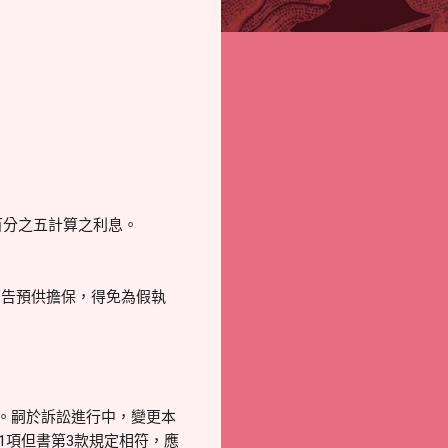
率百分之五計算之利息。
為原告預供擔保，得免為假執
頁)。嗣於訴訟進行中，變更本
第1項但書第3款規定相符，應