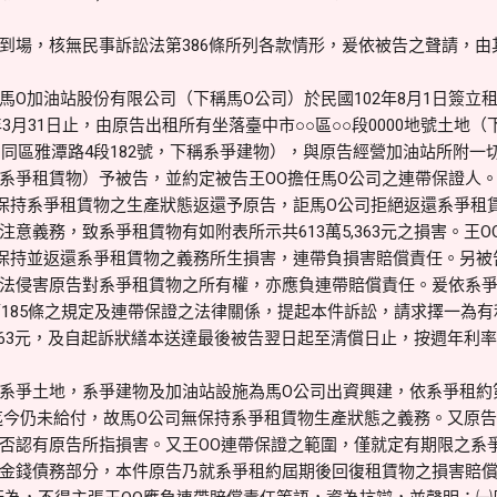
到場，核無民事訴訟法第386條所列各款情形，爰依被告之聲請，由
馬O加油站股份有限公司（下稱馬O公司）於民國102年8月1日簽立
8年3月31日止，由原告出租所有坐落臺中市○○區○○段0000地號土
碼：同區雅潭路4段182號，下稱系爭建物），與原告經營加油站所附
系爭租賃物）予被告，並約定被告王OO擔任馬O公司之連帶保證人。系
保持系爭租賃物之生產狀態返還予原告，詎馬O公司拒絕返還系爭租
意義務，致系爭租賃物有如附表所示共613萬5,363元之損害。王O
保持並返還系爭租賃物之義務所生損害，連帶負損害賠償責任。另被
法侵害原告對系爭租賃物之所有權，亦應負連帶賠償責任。爰依系爭租
、第185條之規定及連帶保證之法律關係，提起本件訴訟，請求擇一為
,363元，及自起訴狀繕本送達最後被告翌日起至清償日止，按週年利
系爭土地，系爭建物及加油站設施為馬O公司出資興建，依系爭租約
其迄今仍未給付，故馬O公司無保持系爭租賃物生產狀態之義務。又原
否認有原告所指損害。又王OO連帶保證之範圍，僅就定有期限之系
金錢債務部分，本件原告乃就系爭租約屆期後回復租賃物之損害賠償