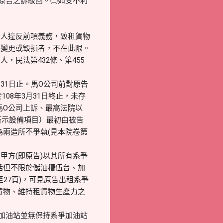
㈠原告之訴駁回。㈡如受不利
人違反前項義務，致租賃物
有變更或毀損者，不在此限。
民法第432條、第455
月31日止。馬O公司前對原告
08年3月31日終止，未存
馬O公司上訴、最高法院以
2所示設備項目）最初由被告
為兩造所不爭執(見本院卷第
方(即原告)以其所有系爭
括但不限於儲油槽伍台、加
27頁)，可見原告出租系爭
賃物、維持租賃物生產力之
加油站並無保持系爭加油站