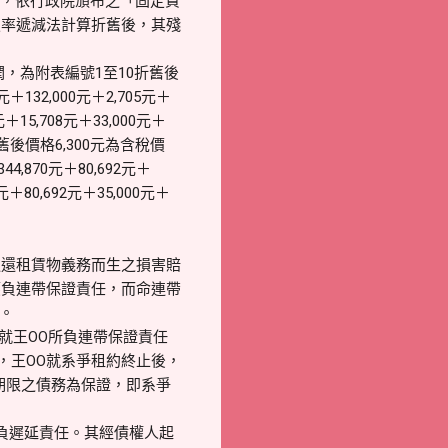
損害，依行政院頒布之「固定資
定率遞減法計算折舊後，其殘
，為附表編號1至10折舊後
元＋132,000元＋2,705元＋
0元＋15,708元＋33,000元＋
折舊後價格6,300元為含稅價
870元＋80,692元＋
＋80,692元＋35,000元＋
還租賃物義務而生之損害賠
應負連帶保證責任，而命連帶
)。
未就王OO所負連帶保證責任
，王OO就系爭租約終止後，
期限之債務為保證，即系爭
負遲延責任。其經債權人起