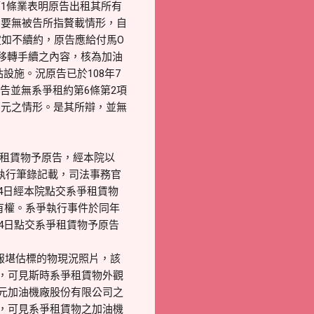
1條業表明原告出租其所有
，要無被告所指贅載情形，自
定如不續約，原告應給付馬O
理移轉手續之內容，核為加油
設施。況原告已於108年7
被告並無系爭租約第6條第2項
萬元之情形。是其所辯，並無
爭租賃物予原告，經本院以
日執行筆錄記載，司法事務官
4日經本院點交系爭租賃物
有權。系爭執行事件於同年
24日點交系爭租賃物予原告
陳報堪估標的物現況照片，該
頁)，可見斯時系爭租賃物外觀
士元加油機廠股份有限公司之
片，可見系爭租賃物之加油機