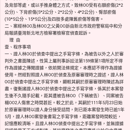
及背部等處，或以手推身體之方式，致林OO受有右額瘀傷(2*2
公分)、下背瘀傷(5*2公分、2*2公分、4*2公分)、臀部瘀傷
(10*5公分、15*5公分)及四肢多處陳舊瘀傷等傷害。
二、案經林OO及林OO之父黃OO訴由新北市政府警察局中和分
局報請臺灣新北地方檢察署檢察官偵查起訴。
理 由
壹、程序事項
一、證人林OO於偵查中提出之手寫字條，為被告以外之人於審
判外之書面陳述，性質上屬刑事訴訟法第159條第1項所定不得
作為證據之傳聞證據，依前開法條規定，本應認不得作為證據
使用。然經對照證人林OO於偵查及原審審理時之證述，證人林
OO於偵查中提出之手寫字條，顯較其嗣於原審審理時陳述為詳
盡。復衡諸證人林OO於偵查中提出之手寫字條，係其於本案發
生後不久隨手記載，距其遭被告林OO（下稱被告）、同案被告
楊OO2人傷害之時間甚近。較之於此，其嗣於111年5月23日始
於原審審理時以證人身分接受詰問，則已距本案發生時已逾1年
5月，證人林OO案發後書寫之手寫字條，距離案發時間較近，
記憶應較清晰。且證人林OO偵查中提出之手寫字條，並無證據