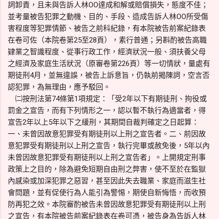
詞卸責，且未與告訴人林OO達成和解或賠償損失，態度不佳；
並考量被告犯罪之動機、目的、手段、造成告訴人林OO所受傷
害程度等犯罪情節、被告之前科紀錄，有本院被告前案紀錄表
在卷可佐（本院卷第25至28頁），素行普通；另斟酌被告高職
肄業之智識程度、從事行政工作，經濟狀況一般、須扶養父母
之經濟及家庭生活狀況（原審卷第226頁）等一切情狀，量處有
期徒刑4月，並無違誤，被告上訴意旨，仍執前揭陳詞，空言否
認犯罪，為無理由，應予駁回。
㈡按刑法第74條第1項規定：「受2年以下有期徒刑、拘役或
罰金之宣告，而有下列情形之一，認以暫不執行為適當者，得
宣告2年以上5年以下之緩刑，其期間自裁判確定之日起算：
一、未曾因故意犯罪受有期徒刑以上刑之宣告者。二、前因故
意犯罪受有期徒刑以上刑之宣告，執行完畢或赦免後，5年以內
未曾因故意犯罪受有期徒刑以上刑之宣告者」。上開規定刑事
政策上之目的，除為避免短期自由刑之弊害，使不至於在監獄
內感染或加深犯罪之惡習，甚至因此失去職業、家庭而滋生社
會問題，並有促使行為人能引為警惕，期使自新悔悟，而收預
防再犯之效。本院審酌被告未曾因故意犯罪受有期徒刑以上刑
之宣告，有本院被告前案紀錄表在卷可憑，被告身為告訴人林