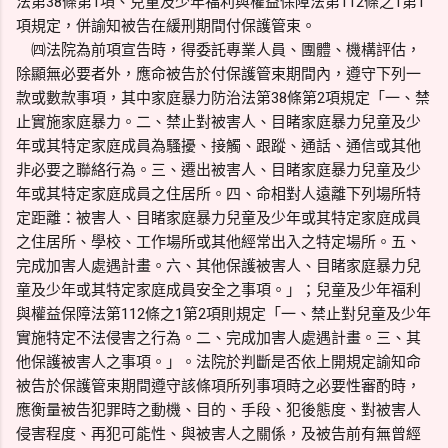
法第38條第1項、兒童及少年福利與權益保障法第112條之1第1
項規定，併諭知被告在緩刑期間付保護管束。
㈣法院為前項宣告時，得委託專業人員、團體、機構評估，
除顯無必要者外，應命被告於付保護管束期間內，遵守下列一
款或數款事項，其中家庭暴力防治法第38條第2項規定「一、禁
止實施家庭暴力。二、禁止對被害人、目睹家庭暴力兒童及少
年或其特定家庭成員為騷擾、接觸、跟蹤、通話、通信或其他
非必要之聯絡行為。三、遷出被害人、目睹家庭暴力兒童及少
年或其特定家庭成員之住居所。四、命相對人遠離下列場所特
定距離：被害人、目睹家庭暴力兒童及少年或其特定家庭成員
之住居所、學校、工作場所或其他經常出入之特定場所。五、
完成加害人處遇計畫。六、其他保護被害人、目睹家庭暴力兒
童及少年或其特定家庭成員安全之事項。」；兒童及少年福利
與權益保障法第112條之1第2項則規定「一、禁止對兒童及少年
實施特定不法侵害之行為。二、完成加害人處遇計畫。三、其
他保護被害人之事項。」。法院於判斷是否依上開規定諭知命
被告於保護管束期間遵守該條項所列事項時之必要性審酌時，
應衡量被告犯罪時之動機、目的、手段、犯後態度、對被害人
侵害程度、再犯可能性、與被害人之關係，及被告前有無曾經