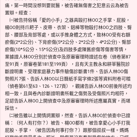
痛，第一時間沒想到要就醫，被告確無傷害之犯意云云為被告
置辯。經查：
㈠被告持俗稱「愛的小手」之器具毆打林OO之手掌、屁股，
楊OO則持爪耙子、皮帶、衣架、鋁棒等物毆打林OO之四肢、臀
部、腰部及背部等處，或以手推身體之方式，致林OO受有右額
瘀傷(2*2公分)、下背瘀傷(5*2公分、2*2公分、4*2公分)、臀部
瘀傷(10*5公分、15*5公分)及四肢多處陳舊瘀傷等傷害等情，
業據證人林OO分別於偵查中及原審審理時證述在卷（偵卷第87
至91頁，原審卷第181至199頁），且有天主教永和耕莘醫院診
斷證明書、受理家庭暴力事件驗傷診斷書1件、告訴人林OO傷
勢照片7張、告訴人林OO以日曆紙手寫字條2張等資料附卷可稽
（偵卷第61至63、126、127頁），觀諸告訴人林OO前後所述均
相一致，且與卷內診斷證明書所載之傷勢及受傷照片均相符，
足認告訴人林OO上開偵查中及原審審理時所述應屬真實，而堪
採信。
㈡被告雖以上開情詞置辯，然查，告訴人林OO於偵查中已證
稱：（何人有打你？）被告、楊OO都有，被告拿愛心小手打我
屁股、手掌，（被告因為何事打你？）跟那個叔叔一樣。媽媽