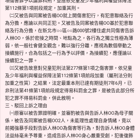
項傷害罪予以論罪科刑，並應依兒童及少年福利與權益保障法
第112條第1項前段規定，加重其刑。
㈡又被告與同案被告楊OO就上開傷害犯行，有犯意聯絡及行
為分擔，應論以共同正犯。又被告及同案被告楊OO基於犯意聯
絡及行為分擔，在新北市○○區○○路000號2樓住處共同傷害告訴
人林OO，係於密接之時間、地點為之，各行為之獨立性極為薄
弱，依一般社會健全觀念，難以強行分離，應視為數個舉動之
接續施行，合為包括之一行為予以評價，為接續犯，應僅論以
接續犯之一罪。
㈢又被告故意對兒童犯刑法第277條第1項之傷害罪，依兒童
及少年福利與權益保障法第112條第1項前段加重（屬刑法分則
加重之性質）之結果，法定最重本刑已達有期徒刑7年6月，已
非刑法第41條第1項前段規定得易科罰金之罪，是被告此部分所
犯之罪不得易科罰金，併此敘明。
三、駁回上訴之理由
㈠原審以被告罪證明確，並審酌被告與告訴人林OO為母子關
係，被告及同案被告楊OO2人，未能理性處理自身情緒，竟以
前揭強暴手段對告訴人林OO為傷害等行為，對告訴人林OO身體
法益絲毫未予尊重，造成告訴人林OO身心嚴重受創，犯後復飾