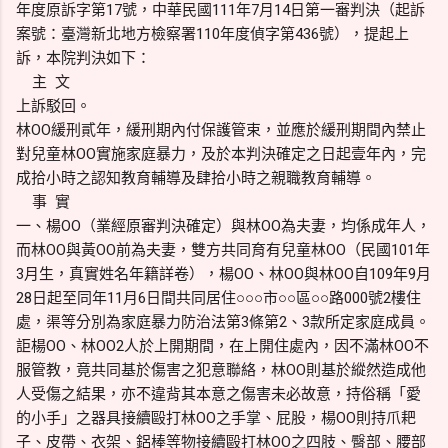
年度原訴字第17號，中華民國111年7月14日第一審判決（起訴
案號：臺灣新北地方檢察署110年度偵字第436號），提起上
訴，本院判決如下：
主 文
上訴駁回。
林OO緩刑貳年，緩刑期內付保護管束，並應於緩刑期間內禁止
對兒童林OO實施家庭暴力，及於本判決確定之日起壹年內，完
成拾小時之認知教育輔導及肆拾小時之親職教育輔導。
事 實
一、楊OO（業經原審判決確定）與林OO為夫妻，均係成年人，
而林OO與黃OO前為夫妻，雙方共同育有兒童林OO（民國101年
3月生，真實姓名年籍詳卷），楊OO、林OO與林OO自109年9月
28日起至同年11月6日間共同居住○○○市○○區○○路000號2樓住
處，渠等分別為家庭暴力防治法第3條第2、3款所定家庭成員。
詎楊OO、林OO2人於上開期間，在上開住處內，因不滿林OO不
服管教，竟共同基於傷害之犯意聯絡，林OO則基於縱然造成他
人受傷之結果，亦不違背其本意之傷害未必故意，持俗稱「愛
的小手」之器具接續毆打林OO之手掌、屁股，楊OO則持爪耙
子、皮帶、衣架、鋁棒等物接續毆打林OO之四肢、臀部、腰部