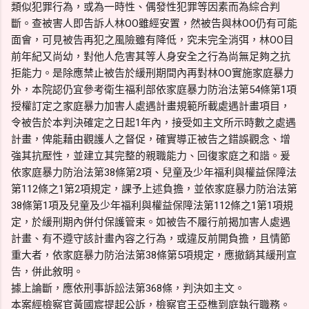
類似犯罪行為，或為一時性、偶發性犯罪等因素而為綜合判
斷。查被害人即告訴人林OO雖經安置，然被告與林OO仍有可能
面會，可見被告再犯之風險雖有降低，究未完全消弭，林OO目
前年紀又尚幼，對他人危害其等人身安全之行為尚無足夠之抗
拒能力。是除應禁止被告於緩刑期間內再對林OO實施家庭暴力
外，本院認仍宜參考衛生福利部依家庭暴力防治法第54條第1項
授權訂定之家庭暴力加害人處遇計畫規範所載處遇計畫項目，
令被告於本判決確定之日起1年內，接受如主文所示時數之處遇
計畫，俾能藉由觀護人之督促，確實導正被告之錯誤觀念、增
強其抗壓性，並建立其完整的親職能力、回復家庭之和諧。爰
依家庭暴力防治法第38條第2項、兒童及少年福利與權益保障法
第112條之1第2項規定，課予上述負擔，並依家庭暴力防治法第
38條第1項及兒童及少年福利與權益保障法第112條之1第1項規
定，於緩刑期內併付保護管束。如被告不履行前揭加害人處遇
計畫、有不遵守該計畫內容之行為，或違反前開負擔，且情節
重大者，依家庭暴力防治法第38條第5項規定，應撤銷其緩刑宣
告，併此敘明。
據上論斷，應依刑事訴訟法第368條，判決如主文。
本案經檢察官黃國宸提起公訴，檢察官王亞樵到庭執行職務。