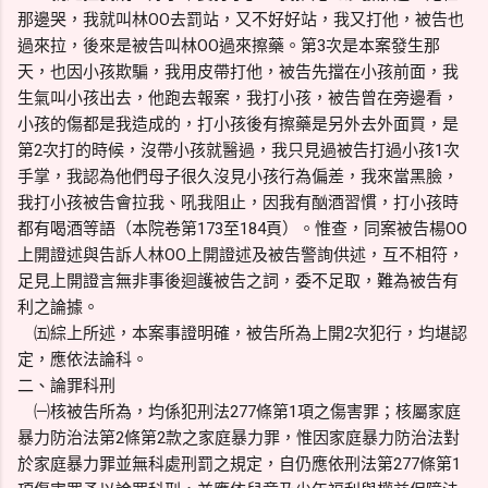
那邊哭，我就叫林OO去罰站，又不好好站，我又打他，被告也
過來拉，後來是被告叫林OO過來擦藥。第3次是本案發生那
天，也因小孩欺騙，我用皮帶打他，被告先擋在小孩前面，我
生氣叫小孩出去，他跑去報案，我打小孩，被告曾在旁邊看，
小孩的傷都是我造成的，打小孩後有擦藥是另外去外面買，是
第2次打的時候，沒帶小孩就醫過，我只見過被告打過小孩1次
手掌，我認為他們母子很久沒見小孩行為偏差，我來當黑臉，
我打小孩被告會拉我、吼我阻止，因我有酗酒習慣，打小孩時
都有喝酒等語（本院卷第173至184頁）。惟查，同案被告楊OO
上開證述與告訴人林OO上開證述及被告警詢供述，互不相符，
足見上開證言無非事後迴護被告之詞，委不足取，難為被告有
利之論據。
㈤綜上所述，本案事證明確，被告所為上開2次犯行，均堪認
定，應依法論科。
二、論罪科刑
㈠核被告所為，均係犯刑法277條第1項之傷害罪；核屬家庭
暴力防治法第2條第2款之家庭暴力罪，惟因家庭暴力防治法對
於家庭暴力罪並無科處刑罰之規定，自仍應依刑法第277條第1