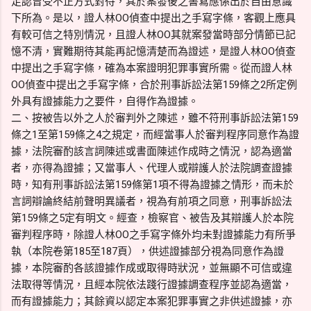
足認曾受不正方式對待，其於案發後之書寫應係出於自由意識
下所為。是以，證人林OO偵查中提出之手寫字條，客觀上應具
有較可信之特別情況，且證人林OO其就案發當時部分情節已記
憶不清，實難期待其能再記憶清楚而為證述，是證人林OO偵查
中提出之手寫字條，確為本案證明犯罪事實所需。從而證人林
OO偵查中提出之手寫字條，合於刑事訴訟法第159條之2所定例
外具有證據能力之要件，自得作為證據。
二、按被告以外之人於審判外之陳述，雖不符刑事訴訟法第159
條之1至第159條之4之規定，而經當事人於審判程序同意作為證
據，法院審酌該言詞陳述或書面陳述作成時之情況，認為適當
者，亦得為證據；又當事人、代理人或辯護人於法院調查證據
時，知有刑事訴訟法第159條第1項不得為證據之情形，而未於
言詞辯論終結前聲明異議者，視為有前項之同意，刑事訴訟法
第159條之5定有明文。經查，檢察官、被告及其辯護人於本院
審判程序時，除證人林OO之手寫字條外均未對證據能力有所爭
執（本院卷第185至187頁），供述證據部分視為同意作為證
據，本院審酌各該證據作成或取得時狀況，並無顯不可信或違
法取得等情況，且經本院依法踐行證據調查程序並認為適當，
而有證據能力；其餘資以認定本案犯罪事實之非供述證據，亦