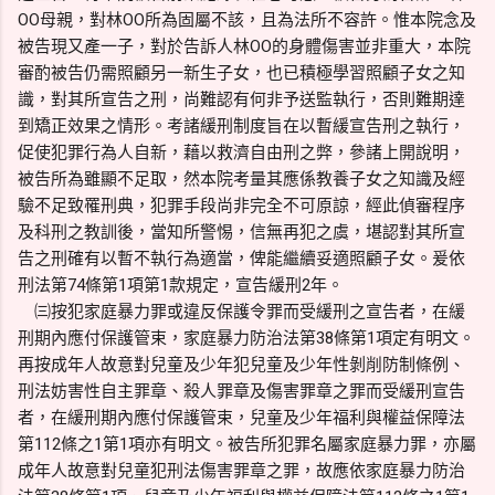
OO母親，對林OO所為固屬不該，且為法所不容許。惟本院念及
被告現又產一子，對於告訴人林OO的身體傷害並非重大，本院
審酌被告仍需照顧另一新生子女，也已積極學習照顧子女之知
識，對其所宣告之刑，尚難認有何非予送監執行，否則難期達
到矯正效果之情形。考諸緩刑制度旨在以暫緩宣告刑之執行，
促使犯罪行為人自新，藉以救濟自由刑之弊，參諸上開說明，
被告所為雖顯不足取，然本院考量其應係教養子女之知識及經
驗不足致罹刑典，犯罪手段尚非完全不可原諒，經此偵審程序
及科刑之教訓後，當知所警惕，信無再犯之虞，堪認對其所宣
告之刑確有以暫不執行為適當，俾能繼續妥適照顧子女。爰依
刑法第74條第1項第1款規定，宣告緩刑2年。
㈢按犯家庭暴力罪或違反保護令罪而受緩刑之宣告者，在緩
刑期內應付保護管束，家庭暴力防治法第38條第1項定有明文。
再按成年人故意對兒童及少年犯兒童及少年性剝削防制條例、
刑法妨害性自主罪章、殺人罪章及傷害罪章之罪而受緩刑宣告
者，在緩刑期內應付保護管束，兒童及少年福利與權益保障法
第112條之1第1項亦有明文。被告所犯罪名屬家庭暴力罪，亦屬
成年人故意對兒童犯刑法傷害罪章之罪，故應依家庭暴力防治