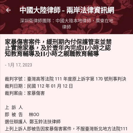
跳到主要內容
中國大陸律師 - 兩岸法律資訊網
深圳衛律師團隊：中國大陸本地律師，廣東在地
律師
家暴傷害案件，緩刑期內付保護管束並禁
止實施家暴，及於壹年內完成H小時之認
知教育輔導及H小時之親職教育輔導
-
1月 17, 2023
裁判字號：臺灣高等法院 111 年度原上訴字第 170 號刑事判決
裁判日期：民國 112 年 01 月 12 日
裁判案由：家暴傷害
上 訴 人
即 被 告 林OO
選任辯護人 鄭玉鈴法扶律師
上列上訴人即被告因家暴傷害案件，不服臺灣新北地方法院111