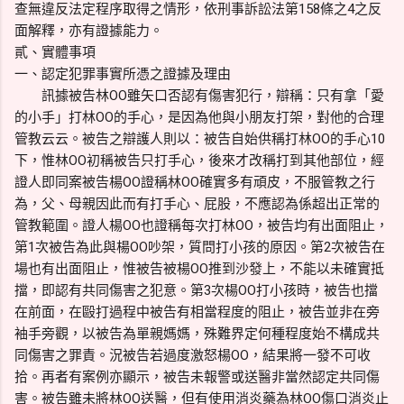
查無違反法定程序取得之情形，依刑事訴訟法第158條之4之反
面解釋，亦有證據能力。
貳、實體事項
一、認定犯罪事實所憑之證據及理由
訊據被告林OO雖矢口否認有傷害犯行，辯稱：只有拿「愛
的小手」打林OO的手心，是因為他與小朋友打架，對他的合理
管教云云。被告之辯護人則以：被告自始供稱打林OO的手心10
下，惟林OO初稱被告只打手心，後來才改稱打到其他部位，經
證人即同案被告楊OO證稱林OO確實多有頑皮，不服管教之行
為，父、母親因此而有打手心、屁股，不應認為係超出正常的
管教範圍。證人楊OO也證稱每次打林OO，被告均有出面阻止，
第1次被告為此與楊OO吵架，質問打小孩的原因。第2次被告在
場也有出面阻止，惟被告被楊OO推到沙發上，不能以未確實抵
擋，即認有共同傷害之犯意。第3次楊OO打小孩時，被告也擋
在前面，在毆打過程中被告有相當程度的阻止，被告並非在旁
袖手旁觀，以被告為單親媽媽，殊難界定何種程度始不構成共
同傷害之罪責。況被告若過度激怒楊OO，結果將一發不可收
拾。再者有案例亦顯示，被告未報警或送醫非當然認定共同傷
害。被告雖未將林OO送醫，但有使用消炎藥為林OO傷口消炎止