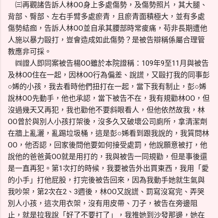
㈢再觀諸告訴人林OO身上多處傷勢，及傷勢照片，其大腿、
背部、臀部、左右手臂多處瘀青，且瘀青面積極大，並有多處
傷勢結痂，告訴人林OO並自承其腰部時常痠痛，苟非長期遭他
人施以暴力毆打，豈會造成如此傷勢？是被告辯稱係屬合理管
教應非可採。
㈣證人即同案被告楊OO雖於本院證稱：109年9至11月與被告
及林OO住在一起，因林OO行為偏差、說謊，又毆打我的同事彭
○㛓的小孩，我去看時他們扭打在一起，當下我有制止，彭○㛓
說林OO先動手，他也承認，當下被告不在，我有規勸林OO，但
沒過幾天又再犯，我也勸他不要斜眼看人，但他依然故我，林
OO曾於與別人小孩打架後，沒多久又破壞公司廁所，拿清潔劑
在牆上亂灑，亂踢垃圾桶，這是彭○㛓看到跟我說的，我質問林
OO，他否認，回家後問他要如何接受處罰，他說願意被打，他
說他的爸爸黃OO就是用打的，我與被告一同規勸，但是事後還
是一直再犯。第1次打的時候，我要被告外出買東西，我用「愛
的小手」打他屁股，打完後被告回來，因為我動手她就生氣與
我吵架，第2次在2、3週後，林OO又說謊、罰寫沒寫完、弄哭
別人小孩，這次用衣架，沒有用皮帶、刀子，被告在旁邊阻
止，就是拉我說「好了不要打了」，我推她到沙發那邊，她在