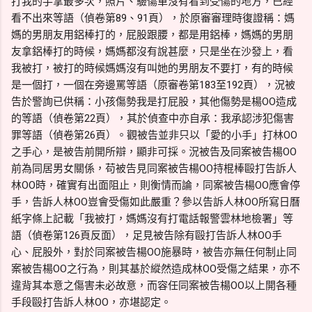
打我的手掌最多次，照片、驗傷單沒有看到受傷的地方，已經
看不出來等語（偵卷第89、91頁），於原審審理時復證稱：媽
媽的男朋友用鋁棒打的，屁股跟腰，都是用鋁棒，媽媽的男朋
友拿鋁棒打的時候，媽媽都沒有說甚麼，只是坐在沙發上，看
我被打，被打的時候媽媽沒有叫她的男朋友不要打，有的時候
是一個打，一個在旁邊罵等語（原審卷第183至192頁），況被
告於警詢已供稱：小孩傷勢我是打屁股，其他傷勢是楊OO造成
的等語（偵卷第22頁），其於偵查中亦自承：我承認涉犯傷害
罪等語（偵卷第26頁）。觀被告並非只以「愛的小手」打林OO
之手心，是被告前開所辯，顯非可採。況被告及同案被告楊OO
前為同居男女關係，苟被告見同案被告楊OO持棍棒毆打告訴人
林OO時，確實有出面阻止，則衡情而論，同案被告楊OO應會停
手，告訴人林OO豈會受傷如此嚴重？參以告訴人林OO所寫日曆
紙字條上記載「我被打，媽媽沒有打電話報警雲林地檢署」等
語（偵卷第126頁反面），足見被告除有毆打告訴人林OO手
心、屁股外，對於同案被告楊OO施暴時，被告亦無任何制止同
案被告楊OO之行為，則其基於縱然造成林OO受傷之結果，亦不
違背其本意之傷害未必故意，而容任同案被告楊OO以上開各種
手段毆打告訴人林OO，亦堪認定。