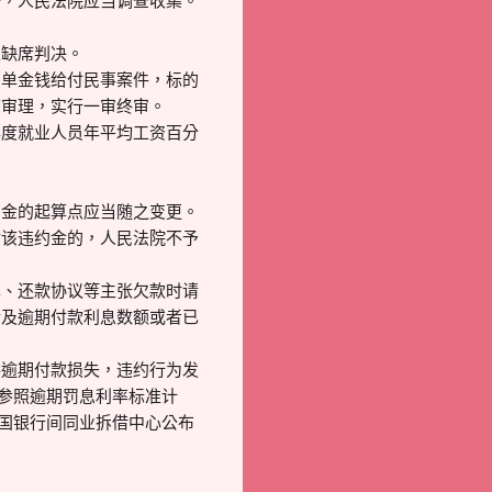
据，人民法院应当调查收集。
以缺席判决。
简单金钱给付民事案件，标的
序审理，实行一审终审。
年度就业人员年平均工资百分
约金的起算点应当随之变更。
付该违约金的，人民法院不予
单、还款协议等主张欠款时请
金及逾期付款利息数额或者已
偿逾期付款损失，违约行为发
，参照逾期罚息利率标准计
全国银行间同业拆借中心公布