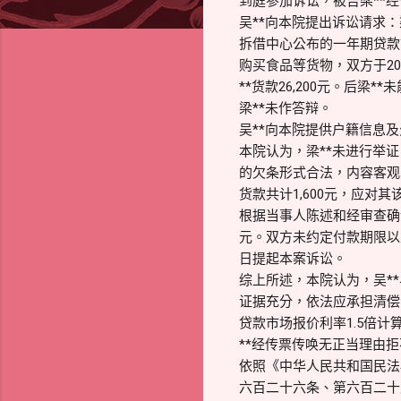
到庭参加诉讼，被告梁**
吴**向本院提出诉讼请求：
拆借中心公布的一年期贷款市
购买食品等货物，双方于20
**货款26,200元。后梁**
梁**未作答辩。
吴**向本院提供户籍信息
本院认为，梁**未进行举
的欠条形式合法，内容客观
货款共计1,600元，应对
根据当事人陈述和经审查确认
元。双方未约定付款期限以及逾
日提起本案诉讼。
综上所述，本院认为，吴**
证据充分，依法应承担清偿
贷款市场报价利率1.5倍
**经传票传唤无正当理由
依照《中华人民共和国民法
六百二十六条、第六百二十