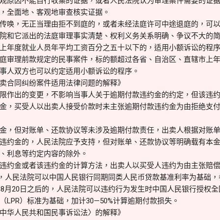
观原因不能自行收集的证据，或者人民法院认为审理案件需要的证
，全面地、客观地审查核实证据。
传唤，无正当理由拒不到庭的，或者未经法庭许可中途退庭的，可
院和它派出的法庭审理事实清楚、权利义务关系明确、争议不大的
上年度就业人员年平均工资百分之五十以下的，适用小额诉讼的程
庭审理前款规定的民事案件，标的额超过各省、自治区、直辖市上
事人双方也可以约定适用小额诉讼的程序。
卖合同纠纷案件适用法律问题的解释》
限作出的变更，不影响当事人关于逾期付款违约金的约定，但该违
金，买受人以出卖人接受价款时未主张逾期付款违约金为由拒绝支
金，但对账单、还款协议等未涉及逾期付款责任，出卖人根据对账
违约金的，人民法院应予支持，但对账单、还款协议等明确载有本
、利息等约定内容的除外。
违约金或者该违约金的计算方法，出卖人以买受人违约为由主张赔
之前的，人民法院可以中国人民银行同期同类人民币贷款基准利率为基础
9年8月20日之后的，人民法院可以违约行为发生时中国人民银行授权
LPR）标准为基础，加计30—50%计算逾期付款损失。
中华人民共和国民事诉讼法〉的解释》