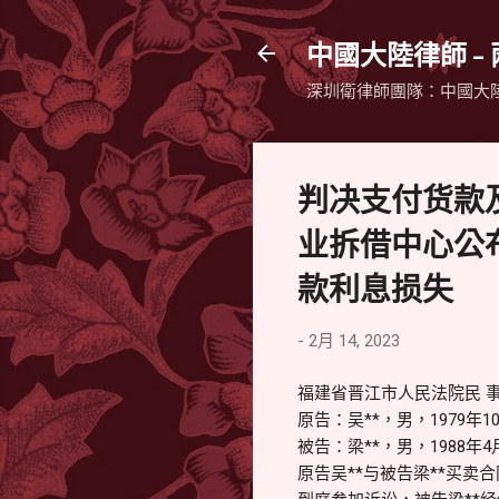
中國大陸律師 -
深圳衛律師團隊：中國大
判决支付货款
业拆借中心公
款利息损失
-
2月 14, 2023
福建省晋江市人民法院民 事 判
原告：吴**，男，1979年
被告：梁**，男，1988
原告吴**与被告梁**买卖