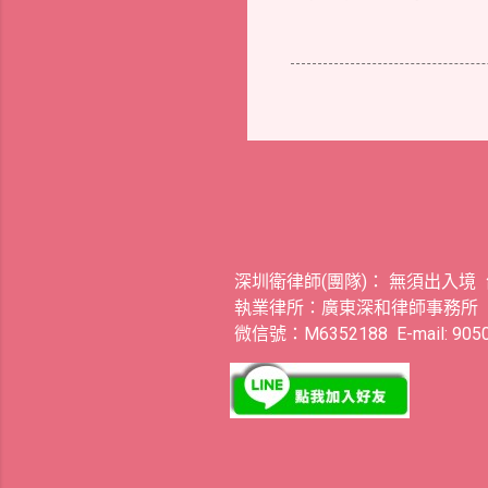
深圳衛律師(團隊)： 無須出入境
執業律所：廣東深和律師事務所
微信號：M6352188 E-mail: 9050.