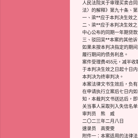
人民法院关于审理买卖合同
法〉的解释》第九十条、第
一、梁**应于本判决生效之日
二、梁**应于本判决生效之
中心公布的同期一年期贷款
三、驳回吴**本案的其他
如果未按本判决指定的期间
履行期间的债务利息。
案件受理费455元，减半收取
于本判决生效之日起十日内
本判决为终审判决。
本案法律文书生效后，负有
在申请执行立案后七日内如
知，本裁判文书送达后，即
关当事人采取列入失信名单
审判员 熊 威
二〇二三年二月八日
速录员 高雯雯
附件一：本案适用的法律法