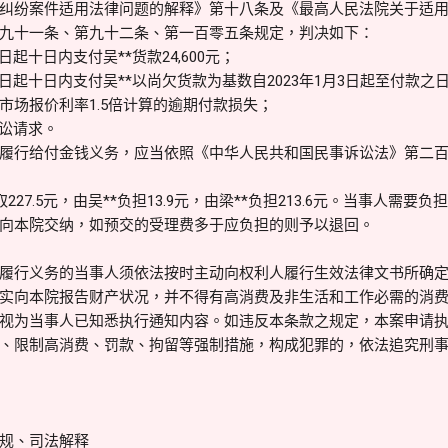
纠纷案件适用法律问题的解释》第十八条及《最高人民法院关于适
九十一条、第九十二条、第一百零五条规定，判决如下：
起十日内支付吴**货款24,600元；
日起十日内支付吴**以尚欠货款为基数自2023年1月3日起至付款
市场报价利率1.5倍计算的逾期付款损失；
诉讼请求。
履行给付金钱义务，应当依照《中华人民共和国民事诉讼法》第二
227.5元，由吴**负担13.9元，由梁**负担213.6元。当事人需
向本院交纳，如预交的受理费多于应负担的则予以退回。
履行义务的当事人须依法按时主动向权利人履行生效法律文书所确
实向本院报告财产状况，并不得有高消费及非生活和工作必需的消
视为当事人已知悉执行通知内容。如违反本条款之规定，本案申请
、限制高消费、罚款、拘留等强制措施，构成犯罪的，依法追究刑
规、司法解释