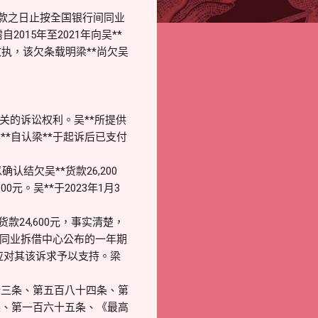
至付款之日止按全国银行间同业
015年至2021年向吴**
收执，该欠条载明梁**尚欠吴
关的诉讼权利。吴**所提供
*自认梁**于起诉后已支付
结欠吴**货款26,200
元。吴**于2023年1月3
款24,600元，事实清楚，
间同业拆借中心公布的一年期
应对其该诉求予以支持。梁
十三条、第五百八十四条、第
条、第一百六十五条、《最高