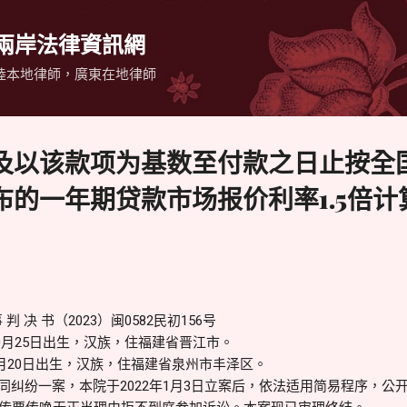
跳到主要內容
 兩岸法律資訊網
陸本地律師，廣東在地律師
及以该款项为基数至付款之日止按全
布的一年期贷款市场报价利率1.5倍计
 决 书（2023）闽0582民初156号
10月25日出生，汉族，住福建省晋江市。
年4月20日出生，汉族，住福建省泉州市丰泽区。
合同纠纷一案，本院于2022年1月3日立案后，依法适用简易程序，公