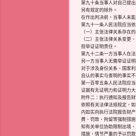
第九十条当事人对自己提出
另有规定的除外。
在作出判决前，当事人未能
第九十一条人民法院应当依
（一）主张法律关系存在的
（二）主张法律关系变更、
担举证证明责任。
第九十二条一方当事人在法
另一方当事人无需举证证明
对于涉及身份关系、国家利
自认的事实与查明的事实不
第一百零五条人民法院应当
证据有无证明力和证明力大
附件二：执行通知及报告财
依照有关法律法规规定，如
内如实向执行法院报告财产
费、罚款、拘留等强制措施
知有关单位协助限制出境、
措施，情节严重的予以罚款