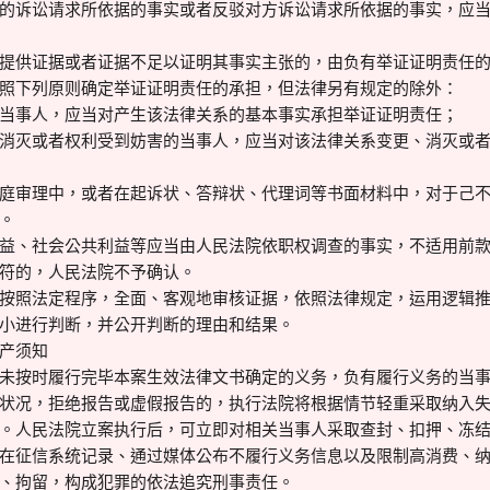
的诉讼请求所依据的事实或者反驳对方诉讼请求所依据的事实，应
提供证据或者证据不足以证明其事实主张的，由负有举证证明责任
照下列原则确定举证证明责任的承担，但法律另有规定的除外：
当事人，应当对产生该法律关系的基本事实承担举证证明责任；
消灭或者权利受到妨害的当事人，应当对该法律关系变更、消灭或
庭审理中，或者在起诉状、答辩状、代理词等书面材料中，对于己
。
益、社会公共利益等应当由人民法院依职权调查的事实，不适用前
符的，人民法院不予确认。
按照法定程序，全面、客观地审核证据，依照法律规定，运用逻辑
小进行判断，并公开判断的理由和结果。
产须知
未按时履行完毕本案生效法律文书确定的义务，负有履行义务的当
状况，拒绝报告或虚假报告的，执行法院将根据情节轻重采取纳入
。人民法院立案执行后，可立即对相关当事人采取查封、扣押、冻
在征信系统记录、通过媒体公布不履行义务信息以及限制高消费、
、拘留，构成犯罪的依法追究刑事责任。