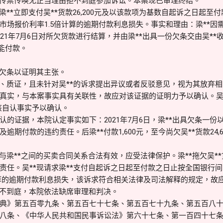
经传票传唤无正当理由拒不到庭参加诉讼。本案现已审理终结。
梁**立即支付吴**货款26,200元及以该款项为基数自起诉之日起
场报价利率1.5倍计算的逾期付款利息损失。事实和理由：梁**因需自2
21年7月6日对所欠货款进行结算，并由梁**出具一份欠条交由吴**
未能付款。
及欠条以证明其主张。
证、质证，且未针对吴**的诉求提出异议或者反驳意见，视为其放弃相
真实，与本案事实具有关联性，故应对该证据的证明力予以确认。吴*
其该自认事实予以确认。
的证据，本院认定事实如下：2021年7月6日，梁**出具欠条一份以确认
期付款的违约责任。后梁**付款1,600元，至今尚欠吴**货款24,600
与梁**之间的买卖合同关系合法有效，应受法律保护。梁**拖欠吴**货
责任。吴**现请求梁**支付自起诉之日起至付款之日止按全国银行
计算的逾期付款利息损失，该诉求符合相关法律及司法解释的规定，故
拒不到庭，本院依法缺席审理和判决。
典》第五百零九条、第五百七十七条、第五百七十九条、第五百八
八条、《中华人民共和国民事诉讼法》第六十七条、第一百四十七