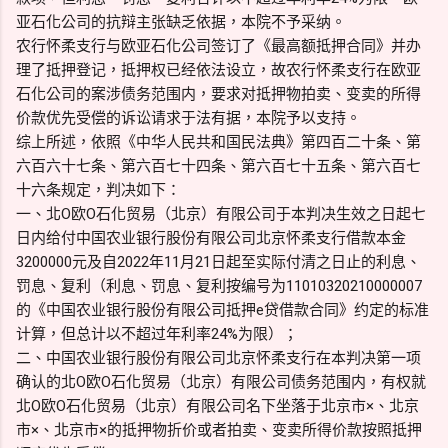
亚石化公司的抗辩主张缺乏依据，本院不予采纳。
农行怀柔支行与欧亚石化公司签订了《最高额抵押合同》并办
理了抵押登记，抵押权已经依法设立，故农行怀柔支行在欧亚
石化公司的案涉债务范围内，要求对抵押物拍卖、变卖的所得
价款优先受偿的诉讼请求于法有据，本院予以支持。
综上所述，依照《中华人民共和国民法典》第四百二十条、第
六百六十七条、第六百七十四条、第六百七十五条、第六百七
十六条规定，判决如下：
一、北O欧O石化贸易（北京）有限公司于本判决生效之日起七
日内给付中国农业银行股份有限公司北京怀柔支行借款本金
3200000元及自2022年11月21日起至实际付清之日止的利息、
罚息、复利（利息、罚息、复利按编号为11010320210000007
的《中国农业银行股份有限公司抵押e贷借款合同》约定的标准
计算，但总计以不超过年利率24%为限）；
二、中国农业银行股份有限公司北京怀柔支行在本判决第一项
确认的北O欧O石化贸易（北京）有限公司债务范围内，有权就
北O欧O石化贸易（北京）有限公司名下坐落于北京市×、北京
市×、北京市×的抵押物折价或者拍卖、变卖所得价款按照抵押