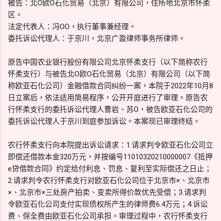
被告：北O欧O石化贸易（北京）有限公司，住所地北京市怀柔
区。
法定代表人：冯OO，执行董事兼经理。
委托诉讼代理人：于京川，北京广盈律师事务所律师。
原告中国农业银行股份有限公司北京怀柔支行（以下简称农行
怀柔支行）与被告北O欧O石化贸易（北京）有限公司（以下简
称欧亚石化公司）金融借款合同纠纷一案，本院于2022年10月8
日立案后，依法适用简易程序，公开开庭进行了审理。原告农
行怀柔支行的委托诉讼代理人曹岩、苏O，被告欧亚石化公司的
委托诉讼代理人于京川到庭参加诉讼。本案现已审理终结。
农行怀柔支行向本院提出诉讼请求：1.请求判令欧亚石化公司立
即偿还借款本金320万元，并按编号11010320210000007《抵押
e贷借款合同》约定给付利息、罚息、复利至实际偿还之日止；
2.请求判令农行怀柔支行对欧亚石化公司位于北京市×、北京市
×、北京市×三处房产拍卖、变卖所得价款优先受偿；3.请求判
令欧亚石化公司支付实现债权所产生的律师费6.4万元；4.诉讼
费、保全费由欧亚石化公司承担。审理过程中，农行怀柔支行