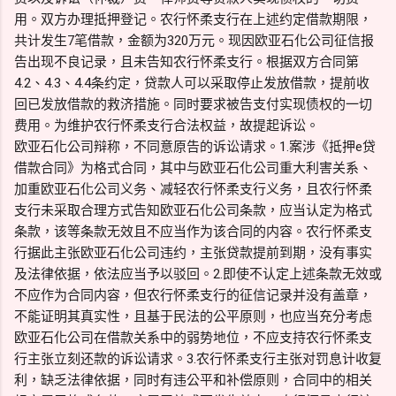
用。双方办理抵押登记。农行怀柔支行在上述约定借款期限，
共计发生7笔借款，金额为320万元。现因欧亚石化公司征信报
告出现不良记录，且未告知农行怀柔支行。根据双方合同第
4.2、4.3、4.4条约定，贷款人可以采取停止发放借款，提前收
回已发放借款的救济措施。同时要求被告支付实现债权的一切
费用。为维护农行怀柔支行合法权益，故提起诉讼。
欧亚石化公司辩称，不同意原告的诉讼请求。1.案涉《抵押e贷
借款合同》为格式合同，其中与欧亚石化公司重大利害关系、
加重欧亚石化公司义务、减轻农行怀柔支行义务，且农行怀柔
支行未采取合理方式告知欧亚石化公司条款，应当认定为格式
条款，该等条款无效且不应当作为该合同的内容。农行怀柔支
行据此主张欧亚石化公司违约，主张贷款提前到期，没有事实
及法律依据，依法应当予以驳回。2.即使不认定上述条款无效或
不应作为合同内容，但农行怀柔支行的征信记录并没有盖章，
不能证明其真实性，且基于民法的公平原则，也应当充分考虑
欧亚石化公司在借款关系中的弱势地位，不应支持农行怀柔支
行主张立刻还款的诉讼请求。3.农行怀柔支行主张对罚息计收复
利，缺乏法律依据，同时有违公平和补偿原则，合同中的相关