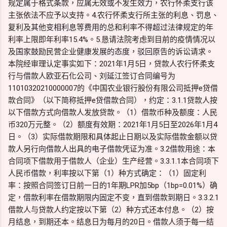
规定属于格式条款，应属无效或不发生效力，农行怀柔支行该
主张依法不应予以支持。4.农行怀柔支行所主张的利息、罚息、
复利及其他变相利息等费用的总和利率不得超过法律规定的年
利率上限即年利率15.4%。5.恳请法院考虑到目前的疫情情况以
及国家鼓励民营企业健康发展的态度，驳回原告的诉讼请求。
本院经审理认定事实如下：2021年1月5日，贷款人农行怀柔支
行与借款人欧亚石化公司、刘延江签订合同编号为
11010320210000007的《中国农业银行股份有限公司抵押e贷借
款合同》（以下简称抵押e贷借款合同），约定：3.1.1贷款人按
以下借款方式向借款人发放贷款。（1）借款币种及额度：人民
币320万元整。（2）额度有效期：2021年1月5日至2026年1月4
日。（3）实际借款期限和具体起止日期以及实际借款金额以贷
款人另行向借款人出具的电子借款凭证为准。3.2借款用途：本
合同项下借款用于借款人（企业）生产经营。3.3.1.1本合同项下
人民币借款，利率按以下第（1）种方式确定：（1）固定利
率：按照合同签订日前一日的1年期LPR加5bp（1bp=0.01%）确
定，借款利率在借款期限内固定不变，直到借款到期日。3.3.2.1
借款人与贷款人约定按以下第（2）种方式还本付息。（2）按
月结息，到期还本。结息日为每月的20日。借款人须于每一结