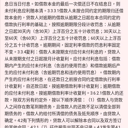
息日当日付息。如借款本金的最后一次偿还日不在结息日，则
未付利息应利随本清。3.3.3.1借款人未按合同约定的期限归还借
款本金的，贷款人对逾期的借款从逾期之日起在本合同约定的
借款执行利率的基础上，按照逾期期限分段计收罚息：从逾期
之日起30天内（含30天）上浮百分之五十计收罚息；30天以上
至60天（含60天）上浮百分之五十计收罚息；60天以上上浮百
分之五十计收罚息。逾期期间，固定利率借款的罚息利率固定
不变。3.3.4复利：借款人未按期支付应付未付利息的，贷款人
从未按期支付之日起按月计收复利。应付未付利息包括：借款
期内产生的应付未付利息（含违约使用罚息）和借款逾期后产
生的应付未付利息（含逾期罚息和违约使用罚息）。借款期内
产生的应付未付利息，在还款日之前按合同约定借款执行利率
计收复利，自还款日起，按逾期借款利率计收复利；逾期借款
的应付未付利息，按逾期借款利率计收复利。3.6.2.1借款人的还
款，除双方另有约定外，按以下顺序清偿：（1）借款人与贷款
人之间存在数笔到期债务，且借款人的还款不足以清偿全部到
期债务的，借款人的给付所清偿的债务及抵充顺序，由贷款人
确定。4.2有下列情形的，贷款人可以解除本合同以及双方签订
的其他合同：4.2.1（7）征信报告出现不良记录。4.3发生第4.1