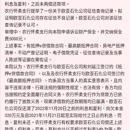
利息及复利，之后未再偿还款项。
农行怀柔支行提举了一份关于欧亚石化公司征信查询记录，拟
证明欧亚石化公司存在征信不良记录。欧亚石化公司对该征信
查询记录不认可。
审理中，农行怀柔支行向本院申请诉讼财产保全，并交纳保全
费5000元。
上述事实，有抵押e贷借款合同、最高额抵押合同、房地产抵押
清单、不动产登记证明、电子借款凭证、征信查询记录及当事
人陈述等证据在案佐证。
本院认为，农行怀柔支行与欧亚石化公司和刘延江签订的《抵
押e贷借款合同》，以及及农行怀柔支行与欧亚石化公司签订的
《最高额抵押合同》，均系双方当事人的真实意思表示，且内
容不违背法律、行政法规的强制性规定，合法有效，各方均应
当按照约定全面履行合同义务。农行怀柔支行作为贷款方已依
约履行了放款义务，现案涉借款的还款期限均已届满，欧亚石
化公司仅还清了2022年11月20日之前的利息和复利，尚欠本金
320万元及自2021年11月21日起至实际给付之日止的利息、罚
息、复利未还。农行怀柔支行有权要求欧亚石化公司偿还上述
款项，但利息、罚息、复利合计以不超过年利率24%为限。欧