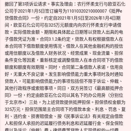
撤回了第3项诉讼请求。事实及理由：农行怀柔支行与欧亚石化
公司于2021年1月5日签订编号为11010320210000007《抵押e
贷借款合同》一份，约定自2021年1月5日至2026年1月4日期
间，欧亚石化公司可在325万元额度内向农行怀柔支行申请借
款。实际借款金额、期限和具体起止日期等以贷款人出具的电
子借款凭证为准。合同3.1.2条约定，贷款人有权根据借款人在
本合同项下借款额度使用情况、借款人在其他金融机构的授信
或用信额度以及借款人财务状况、经营成果、现金流量、担保
条件变化等因素，重新核定或调整借款人在本合同项下的借款
额度和额度有效期限。同时，合同第二条借款人承诺，信用良
好，无重大不良记录。发生影响偿债能力重大事项时及时通知
贷款人，可能影响偿债能力的事项包括但不限于诉讼、仲裁、
其他行政程序或索赔事项。同日，双方另签订《最高额抵押合
同》一份，约定由欧亚石化公司以其名下的办公用房（分别位
于北京市×）三处，为上述贷款提供抵押担保。担保债权金额为
325万元，担保范围是主合同项下的借款本金、利息、罚息、复
利、违约金、损害赔偿金、按《民事诉讼法》有关规定由借款
人和担保人承担的迟延履行债务利息和迟延履行金、保全保险
费以及诉讼（仲裁）费、律师费等贷款人实现债权的一切费