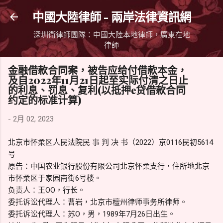
跳到主要內容
中國大陸律師 - 兩岸法律資訊網
深圳衛律師團隊：中國大陸本地律師，廣東在地
律師
金融借款合同案，被告应给付借款本金，
及自2022年11月21日起至实际付清之日止
的利息、罚息、复利(以抵押e贷借款合同
约定的标准计算)
-
2月 02, 2023
北京市怀柔区人民法院民 事 判 决 书（2022）京0116民初5614
号
原告：中国农业银行股份有限公司北京怀柔支行，住所地北京
市怀柔区于家园南街6号楼。
负责人：王OO，行长。
委托诉讼代理人：曹岩，北京市檀州律师事务所律师。
委托诉讼代理人：苏O，男，1989年7月26日出生。