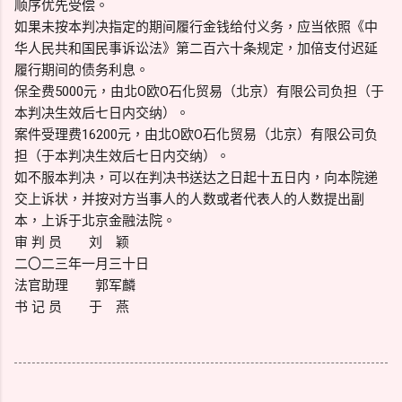
顺序优先受偿。
如果未按本判决指定的期间履行金钱给付义务，应当依照《中
华人民共和国民事诉讼法》第二百六十条规定，加倍支付迟延
履行期间的债务利息。
保全费5000元，由北O欧O石化贸易（北京）有限公司负担（于
本判决生效后七日内交纳）。
案件受理费16200元，由北O欧O石化贸易（北京）有限公司负
担（于本判决生效后七日内交纳）。
如不服本判决，可以在判决书送达之日起十五日内，向本院递
交上诉状，并按对方当事人的人数或者代表人的人数提出副
本，上诉于北京金融法院。
审 判 员 刘 颖
二〇二三年一月三十日
法官助理 郭军麟
书 记 员 于 燕