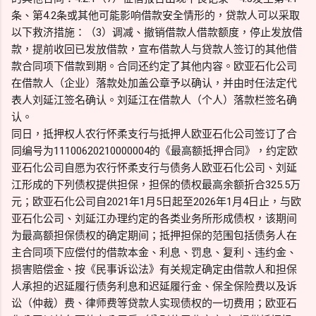
条、第4.2条或其他可能影响借款安全情形的，贷款人可以采取
以下救济措施：（3）调减、撤销借款人借款额度，停止发放借
款，提前收回已发放借款，宣布借款人与贷款人签订的其他借
款合同项下借款到期。合同还约定了其他内容。欧亚石化公司
在借款人（企业）落款处加盖公章予以确认，并由时任法定代
表人刘延江签名确认。刘延江在借款人（个人）落款栏签名确
认。
同日，抵押权人农行怀柔支行与抵押人欧亚石化公司签订了合
同编号为11100620210000004的《最高额抵押合同》，约定欧
亚石化公司自愿为农行怀柔支行与债务人欧亚石化公司、刘延
江形成的下列债权提供担保，担保的债权最高余额折合325.5万
元；欧亚石化公司自2021年1月5日起至2026年1月4日止，与欧
亚石化公司、刘延江办理约定的各类业务所形成债权，该期间
为最高额担保债权的确定期间；抵押担保的范围包括债务人在
主合同项下应偿付的借款本金、利息、罚息、复利、违约金、
损害赔偿金、按《民事诉讼法》有关规定确定由借款人和担保
人承担的迟延履行债务利息和迟延履行金、保全保险费以及诉
讼（仲裁）费、律师费等贷款人实现债权的一切费用；欧亚石