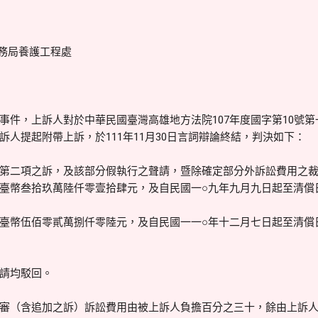
務局養護工程處
事件，上訴人對於中華民國臺灣高雄地方法院107年度國字第10號
人提起附帶上訴，於111年11月30日言詞辯論終結，判決如下：
第二項之訴，及該部分假執行之聲請，暨除確定部分外訴訟費用之
臺幣叁拾玖萬陸仟零壹拾肆元，及自民國一○九年九月九日起至清償
臺幣伍佰零貳萬捌仟零陸元，及自民國一一○年十二月七日起至清償
請均駁回。
審（含追加之訴）訴訟費用由被上訴人負擔百分之三十，餘由上訴