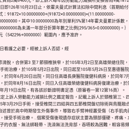
工資為2萬6400元，即上訴人每年因勞動能力減損所受損害為9萬1872
日即126年10月23日止，依霍夫曼式計算法扣除中間利息（首期給
72×10.00000000+(91872×0.00000000)×(11.00000000-
,840.0000000000。其中10.00000000為年別單利5%第14年霍夫曼累計係數
0000000為未滿一年部分折算年數之比例(295/365=0.0000000
元（542296+0000000）範圍內，應予准許。
日看護之必要，經被上訴人否認，經
節滑脫，合併第3 至7 節頸椎狹窄，於105年3月2日至高雄榮總住院
手術治療，於105年5月2日出院，同日起至105年5月26日至惠德醫院
，於同年6月20日出院，同日住高雄長庚醫院復健科病房，於同年7月
，於同年8月16日出院，同日入住高雄榮總復健科病房復建治療，於
年月19日出院，有各該診斷證明書足憑（原審卷一第12第16頁）。
日鑑定上訴人勞動能力減損比例之鑑定報告，記載上訴人於頸椎第三、
05年3月29日手術，接受椎間三四結與四五節椎間盤切除術與鳥籠融
自述曾於高中時期發生外傷事件，導致右手臂神經叢受傷（右手肌肉
，接受手術治療。…個案受傷後現遺存症狀主要為頸部僵硬、疼痛、
子的衣服、無法綁鞋帶、洗澡無法洗背部，吞嚥較為困難，較容易