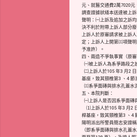
元、就醫交通費2萬7020元
調查證據狀繕本送達被上訴
聲明：㈠上訴及追加之訴均
決不利於附帶上訴人部分廢
上訴人於原審請求被上訴人
定；上訴人上開第㈢項聲明，
予准許）。
四、兩造不爭執事實（原審卷一
㈠被上訴人為系爭路段之
㈡上訴人於105 年3 月2
基座，致其頸椎第3 、4 
㈢系爭面磚與排水孔蓋水泥
五、本院判斷：
㈠上訴人是否因系爭面磚與
⑴上訴人於105 年3 月2
桿基座，致其頸椎第3 、4
陽明派出所警員簡志安證稱
（即系爭面磚與排水孔蓋水