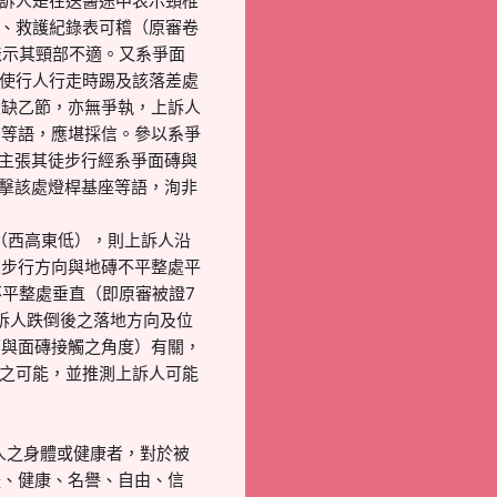
上訴人是在送醫途中表示頸椎
表、救護紀錄表可稽（原審卷
員表示其頸部不適。又系爭面
足使行人行走時踢及該落差處
欠缺乙節，亦無爭執，上訴人
倒等語，應堪採信。參以系爭
訴人主張其徒步行經系爭面磚與
撞擊該處燈桿基座等語，洵非
（西高東低），則上訴人沿
人步行方向與地磚不平整處平
平整處垂直（即原審被證7
訴人跌倒後之落地方向及位
面與面磚接觸之角度）有關，
桿之可能，並推測上訴人可能
人之身體或健康者，對於被
體、健康、名譽、自由、信