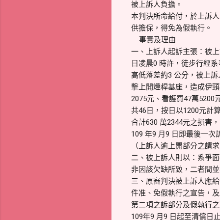
被上訴人負擔。
本判決所命給付，於上訴人
供擔保，得免為假執行。
事實及理由
一、上訴人起訴主張：被上
日凌晨0 時許，徒步行經系
高低落差約3 公分，被上
擊上開燈桿基座，造成伊頸椎
2075元、看護費47萬5200
共46日，按日以1200元計
合計630 萬2344元之損
109 年9 月9 日即最
（上訴人逾上開部分之請求
二、被上訴人則以：系爭面
非因該欠缺所致，二者間並
三、原審判決被上訴人應給付
件准、免假執行之宣告，及
第二項之訴部分及假執行之
109年9 月9 日起至清償