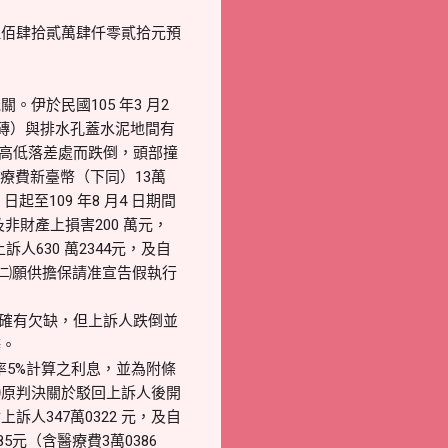
伍佰肆拾貳萬肆仟零貳拾元預
伊於民國105 年3 月2
爭面磚）與排水孔蓋水泥地間有
磚高低落差處而跌倒，頭部撞
醫療費新臺幣（下同）13萬
 日起至109 年8 月4 日期間
及非財產上損害200 萬元，
人630 萬2344元，及自
；㈡願供擔保請准宣告假執行
理確有欠缺，但上訴人跌倒並
辯。
利率5%計算之利息，並為附條
㈠原判決關於駁回上訴人後開
347萬0322 元，及自
5元（含醫療費3萬0386