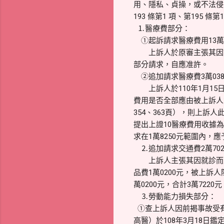
用、隱私、貞操，或不法侵
193 條第1 項、第19
⒈醫療費部分：
①起訴請求醫療費用13萬2
上訴人於原審主張其因前揭
部分請求，自應准許。
②追加請求醫療費3萬038
上訴人於110年1月15
費用是否全部應由被上訴人
354、363頁），則上訴人
提出上證10醫療費用收據
求在1萬8250元範圍內，
⒉追加請求交通費2萬702
上訴人主張其因就診而支出
品費1萬0200元，被上訴
萬0200元，合計3萬722
⒊勞動能力損失部分：
①查上訴人因前揭事故受
高醫）於108年3月18