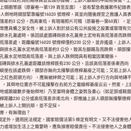
人即高雄市政府消防局隊員曾奕霖亦證稱：上訴人額頭的中間有擦傷，
上頸圈等語（原審卷一第139 頁至反面），並有緊急救護案件紀錄
訴人倒地時頭部緊靠編號16020 號燈桿，其並向隨後趕至之救護人
落差約3 公分，西高東低，有現場照片可稽（原審卷一第60頁），
常應具備之安全性，被上訴人對於該公有公共設施之設置或管理有
排水孔蓋處時，係因該處面磚與排水孔蓋旁土泥地有高低落差而跌
落差處，距離編號16020 號燈桿僅約230 公分，並非遙遠，上
與排水孔蓋水泥地高低落差約3 公分，致其左腳踢及而跌倒，頭部
孔蓋水泥地間高低落差，與上訴人跌倒間具有相當因果關係。
磚與排水孔蓋處距離該燈桿既有230 公分，且該高低落差係東西向
縱使在該處跌倒，頭部亦無向北撞擊該燈桿基座之可能；又若上訴
片之紅色箭頭方向），應無被絆倒之可能；若上訴人步行方向與地磚不
），其倒地位置亦不可能撞擊在右前方之電線桿基座云云。然查，上
地或踉蹌數步後始倒地）乃至當時身體之姿勢及重心（如足部或鞋
桿距離230 公分或高低落差非南北向，即推論上訴人頭部無撞擊燈
被上訴人上開抗辯，並不足採。
害，有無理由？
定外，適用民法規定，國家賠償法第5 條定有明文。又不法侵害他
力或增加生活上之需要時，應負損害賠償責任。不法侵害他人之身