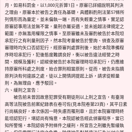
月，如易科罰金，以1,000元折算1日。原審已詳細說明其判決
之理由，原審本於被告之責任為基礎，具體斟酌刑法第57條所
列情形而為量定，並未偏執一端，而有失輕重之情事，實足認
原審認事用法並無不當，量刑亦屬妥適，並未逾越法律規定之
範圍，亦無濫用權限之情事。至原審雖未及審酌被告於本院坦
承犯行之有利量刑因子，然本院考量被告於警詢、偵查及原審
審理時均矢口否認犯行，經原審判處罪刑後，始於本院準備程
序時坦承犯行，犯後態度難謂良好，衡以被告違法經營之時
間、規模及獲利，認縱使被告於本院審理時坦承犯行，仍應維
持原審所科處之刑度，始合罪刑相當原則。從而，被告未指摘
原判決有何違誤之處，徒以上開情詞提起上訴，請求從輕量
刑，為無理由，應予駁回。
六、緩刑之宣告：
被告前未曾因故意犯罪受有期徒刑以上刑之宣告，有臺灣
高等法院被告前案紀錄表在卷可佐(見本院卷第23頁)，其平日素
行尚稱良好，本次係因一時失慮而罹刑章，且於本院審理時終
能坦認犯行，堪認尚有悔意，本院認被告經此偵審程序，當已
知所警惕，本院認倘予附條件之緩刑，所宣告之刑雖先暫緩執