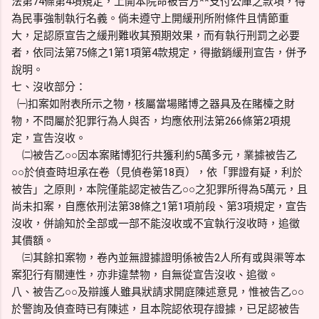
法第74條第4項規定，上開本院命被告方**支付公庫之款項，得
為民事強制執行名義。倘未遵守上開緩刑所附條件且情節重
大，足認原宣告之緩刑難收其預期效果，而有執行刑罰之必要
者，依同法第75條之1第1項第4款規定，得撤銷緩刑宣告，併予
說明。
七、沒收部分：
㈠扣案如附表所示之物，核屬當場賭博之器具及在賭檯之財
物，不問屬於犯罪行為人與否，均應依刑法第266條第2項規
定，宣告沒收。
㈡被告乙○○因本案賭博犯行共獲利約5萬多元，業據被告乙
○○於偵查時坦承在卷（見偵卷第18頁），依「罪證有疑，利於
被告」之原則，本院僅能認定被告乙○○之犯罪所得為5萬元，且
尚未扣案，自應依刑法第38條之1第1項前段、第3項規定，宣告
沒收，併諭知於全部或一部不能沒收或不宜執行沒收時，追徵
其價額。
㈢其餘扣案物，卷內並無證據證明係被告2人所有或與渠等本
案犯行有關連性，亦非違禁物，自無從宣告沒收、追徵。
八、被告乙○○及辯護人雖具狀請求開庭陳述意見，惟被告乙○○
於警詢及偵查時已有陳述，且本院認依現存證據，已足認被告