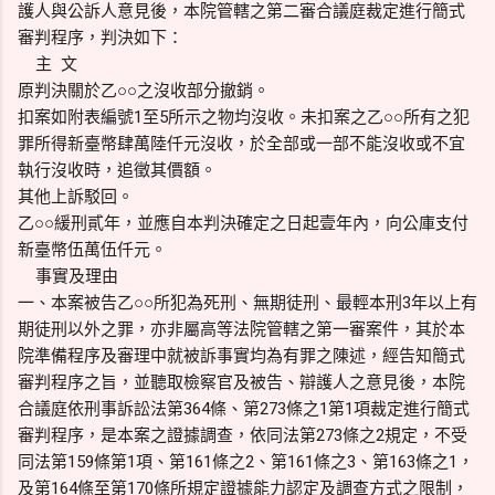
護人與公訴人意見後，本院管轄之第二審合議庭裁定進行簡式
審判程序，判決如下：
主 文
原判決關於乙○○之沒收部分撤銷。
扣案如附表編號1至5所示之物均沒收。未扣案之乙○○所有之犯
罪所得新臺幣肆萬陸仟元沒收，於全部或一部不能沒收或不宜
執行沒收時，追徵其價額。
其他上訴駁回。
乙○○緩刑貳年，並應自本判決確定之日起壹年內，向公庫支付
新臺幣伍萬伍仟元。
事實及理由
一、本案被告乙○○所犯為死刑、無期徒刑、最輕本刑3年以上有
期徒刑以外之罪，亦非屬高等法院管轄之第一審案件，其於本
院準備程序及審理中就被訴事實均為有罪之陳述，經告知簡式
審判程序之旨，並聽取檢察官及被告、辯護人之意見後，本院
合議庭依刑事訴訟法第364條、第273條之1第1項裁定進行簡式
審判程序，是本案之證據調查，依同法第273條之2規定，不受
同法第159條第1項、第161條之2、第161條之3、第163條之1，
及第164條至第170條所規定證據能力認定及調查方式之限制，