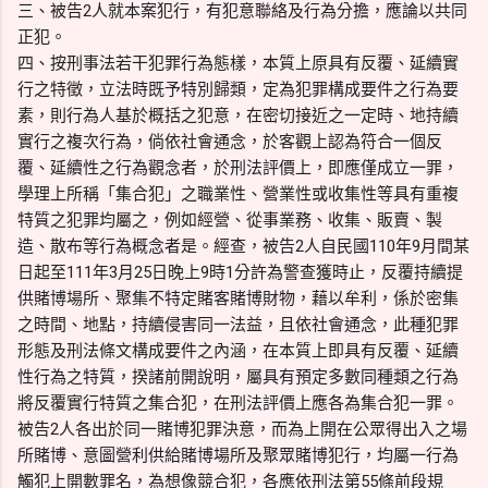
三、被告2人就本案犯行，有犯意聯絡及行為分擔，應論以共同
正犯。
四、按刑事法若干犯罪行為態樣，本質上原具有反覆、延續實
行之特徵，立法時既予特別歸類，定為犯罪構成要件之行為要
素，則行為人基於概括之犯意，在密切接近之一定時、地持續
實行之複次行為，倘依社會通念，於客觀上認為符合一個反
覆、延續性之行為觀念者，於刑法評價上，即應僅成立一罪，
學理上所稱「集合犯」之職業性、營業性或收集性等具有重複
特質之犯罪均屬之，例如經營、從事業務、收集、販賣、製
造、散布等行為概念者是。經查，被告2人自民國110年9月間某
日起至111年3月25日晚上9時1分許為警查獲時止，反覆持續提
供賭博場所、聚集不特定賭客賭博財物，藉以牟利，係於密集
之時間、地點，持續侵害同一法益，且依社會通念，此種犯罪
形態及刑法條文構成要件之內涵，在本質上即具有反覆、延續
性行為之特質，揆諸前開說明，屬具有預定多數同種類之行為
將反覆實行特質之集合犯，在刑法評價上應各為集合犯一罪。
被告2人各出於同一賭博犯罪決意，而為上開在公眾得出入之場
所賭博、意圖營利供給賭博場所及聚眾賭博犯行，均屬一行為
觸犯上開數罪名，為想像競合犯，各應依刑法第55條前段規