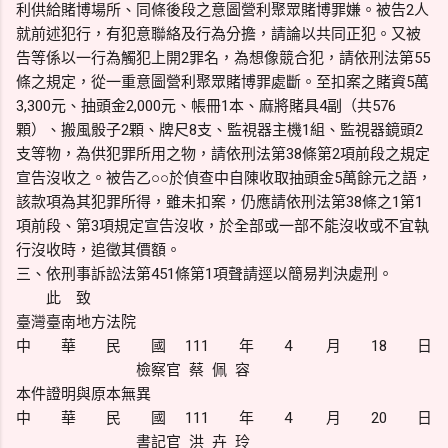
利供給賭博場所、同條後段之意圖營利聚眾賭博罪嫌。被告2人
就前述犯行，有犯意聯絡及行為分擔，請論以共同正犯。又被
告等係以一行為觸犯上開2罪名，為想像競合犯，請依刑法第55
條之規定，從一重意圖營利聚眾賭博罪處斷。至扣案之賭資5萬
3,300元、抽頭金2,000元、帳冊1本、麻將賭具4副（共576
顆）、搬風骰子2顆、牌尺8支、監視器主機1組、監視器鏡頭2
支等物，為供犯罪所用之物，請依刑法第38條第2項前段之規定
宣告沒收之。被告乙○○於偵查中自陳收取抽頭金5萬餘元之語，
該款項為其犯罪所得，雖未扣案，仍應請依刑法第38條之1第1
項前段、第3項規定宣告沒收，於全部或一部不能沒收或不宜執
行沒收時，追徵其價額。
三、依刑事訴訟法第451條第1項聲請逕以簡易判決處刑。
此 致
臺灣臺南地方法院
中 華 民 國 111 年 4 月 18 日
檢察官 蔡 佩 容
本件證明與原本無異
中 華 民 國 111 年 4 月 20 日
書記官 洪 卉 玲