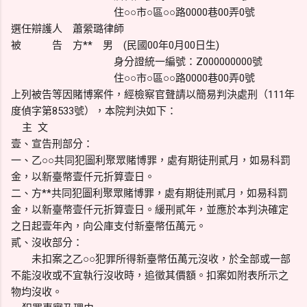
住○○市○區○○路0000巷00弄0號
選任辯護人 蕭縈璐律師
被 告 方** 男 (民國00年0月00日生)
身分證統一編號：Z000000000號
住○○市○區○○路0000巷00弄0號
上列被告等因賭博案件，經檢察官聲請以簡易判決處刑（111年
度偵字第8533號），本院判決如下：
主 文
壹、宣告刑部分：
一、乙○○共同犯圖利聚眾賭博罪，處有期徒刑貳月，如易科罰
金，以新臺幣壹仟元折算壹日。
二、方**共同犯圖利聚眾賭博罪，處有期徒刑貳月，如易科罰
金，以新臺幣壹仟元折算壹日。緩刑貳年，並應於本判決確定
之日起壹年內，向公庫支付新臺幣伍萬元。
貳、沒收部分：
未扣案之乙○○犯罪所得新臺幣伍萬元沒收，於全部或一部
不能沒收或不宜執行沒收時，追徵其價額。扣案如附表所示之
物均沒收。