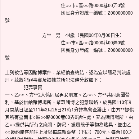
住○○市○區○○路0000巷00弄0號
國民身分證統一編號：Z000000000
號
方** 男 44歲（民國00年0月00日生）
住○○市○區○○路0000巷00弄0號
國民身分證統一編號：Z000000000
號
上列被告等因賭博案件，業經偵查終結，認為宜以簡易判決處
刑，茲將犯罪事實及證據並所犯法條分敘如下：
犯罪事實
一、乙○○、方**2人係同居男女朋友。乙○○、方**共同意圖營
利，基於供給賭博場所、聚眾賭博之犯意聯絡，於民國110年9
月間某日起至111年3月25日21時1分許為警查獲止，由方**提供
其所有臺南市○區○○路0000巷00弄0號住處，充為賭博場所，由
乙○○提供其所有之麻將、牌尺、搬風骰子等物為賭具，並由乙
○○邀約賭客前往上址以每底新臺幣（下同）700元、每台100之