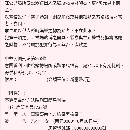
在公共場所或公眾得出入之場所賭博財物者，處5萬元以下罰
金。
以電信設備、電子通訊、網際網路或其他相類之方法賭博財物
者，亦同。
前二項以供人暫時娛樂之物為賭者，不在此限。
犯第一項之罪，當場賭博之器具、彩券與在賭檯或兌換籌碼處
之財物，不問屬於犯罪行為人與否，沒收之。
中華民國刑法第268條
意圖營利，供給賭博場所或聚眾賭博者，處3年以下有期徒刑，
得併科9萬元以下罰金。
附表： (金額單位：新臺幣/元)......
【附件】：
臺灣臺南地方法院刑事簡易判決
111年度簡字第1233號
聲 請 人 臺灣臺南地方檢察署檢察官
被 告 乙○○ 女 (西元0000年0月00日生)
居留證號碼：000000000000號