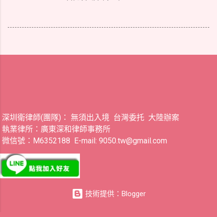
深圳衛律師(團隊)： 無須出入境 台灣委托 大陸辦案
執業律所：廣東深和律師事務所
微信號：M6352188 E-mail: 9050.tw@gmail.com
技術提供：Blogger