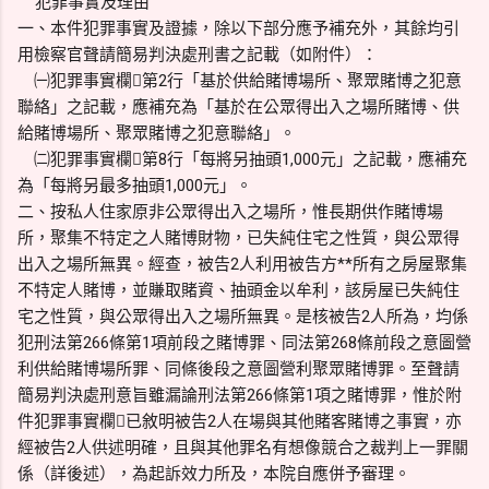
犯罪事實及理由
一、本件犯罪事實及證據，除以下部分應予補充外，其餘均引
用檢察官聲請簡易判決處刑書之記載（如附件）：
㈠犯罪事實欄第2行「基於供給賭博場所、聚眾賭博之犯意
聯絡」之記載，應補充為「基於在公眾得出入之場所賭博、供
給賭博場所、聚眾賭博之犯意聯絡」。
㈡犯罪事實欄第8行「每將另抽頭1,000元」之記載，應補充
為「每將另最多抽頭1,000元」。
二、按私人住家原非公眾得出入之場所，惟長期供作賭博場
所，聚集不特定之人賭博財物，已失純住宅之性質，與公眾得
出入之場所無異。經查，被告2人利用被告方**所有之房屋聚集
不特定人賭博，並賺取賭資、抽頭金以牟利，該房屋已失純住
宅之性質，與公眾得出入之場所無異。是核被告2人所為，均係
犯刑法第266條第1項前段之賭博罪、同法第268條前段之意圖營
利供給賭博場所罪、同條後段之意圖營利聚眾賭博罪。至聲請
簡易判決處刑意旨雖漏論刑法第266條第1項之賭博罪，惟於附
件犯罪事實欄已敘明被告2人在場與其他賭客賭博之事實，亦
經被告2人供述明確，且與其他罪名有想像競合之裁判上一罪關
係（詳後述），為起訴效力所及，本院自應併予審理。