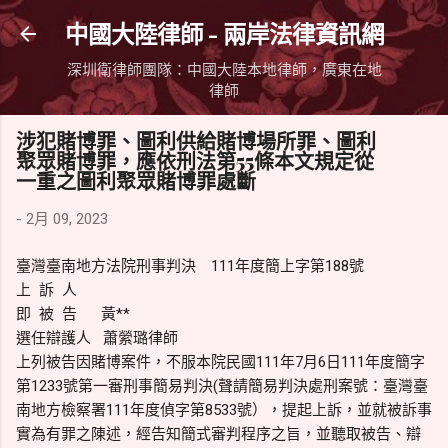
跳到主要內容
中國大陸律師 - 兩岸法律資訊網
深圳衛律師團隊：中國大陸本地律師，廣東在地
律師
涉犯賭博罪、圖利供給賭博場所罪、圖利
聚眾賭博罪，應依刑法第55條本文規定從
一重之圖利聚眾賭博罪處斷
-
2月 09, 2023
臺灣臺南地方法院刑事判決 111年度簡上字第188號
上 訴 人
即 被 告 黃**
選任辯護人 蕭縈璐律師
上列被告因賭博案件，不服本院民國111年7月6日111年度簡字
第1233號第一審刑事簡易判決(聲請簡易判決處刑案號：臺灣臺
南地方檢察署111年度偵字第8533號），提起上訴，並就被訴事
實為有罪之陳述，經告知簡式審判程序之旨，並聽取被告、辯