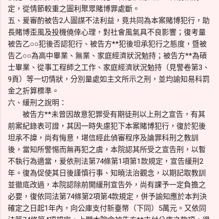
定，從情節較重之圖利聚眾賭博罪處斷。
五、爰審酌被告2人圖謀不法利益，竟共同為本案賭博犯行，助
長賭博歪風及投機僥倖心理，對社會風氣具不良影響；復考量
被告乙○○犯後否認犯行、被告方**犯後坦承犯行之態度，暨被
告乙○○為高中畢業、無業、家庭經濟狀況勉持；被告方**為碩
士畢業、從事工程師之工作、家庭經濟狀況勉持（見警卷第3、
9頁）等一切情狀，分別量處如主文所示之刑，並均諭知易科罰
金之折算標準。
六、緩刑之說明：
被告方**未曾因故意犯罪受有期徒刑以上刑之宣告，有其
前案紀錄表可證，其因一時失慮犯下本案賭博犯行，復於犯後
坦承不諱，尚有悔意，堪信經此偵審程序及論罪科刑之教訓
後，當知所警惕而無再犯之虞，本院認其所受之宣告刑，以暫
不執行為適當，爰依刑法第74條第1項第1款規定，宣告緩刑2
年。復為促使其日後謹慎行事、知曉法治觀念，以期記取教訓
並徹底改過，本院認除前開緩刑宣告外，尚有課予一定負擔之
必要，復依同法第74條第2項第4款規定，併予諭知應於本判決
確定之日起1年內，向公庫支付新臺幣（下同）5萬元。又依同