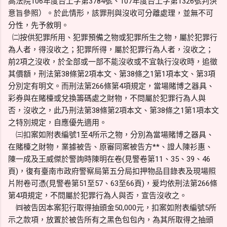
高法院106年度台上字第3784號、107年度台上字第1326號判決
意旨參照）。於此情形，該罪刑與沒收可分離處理，並無不可
分性，先予敘明。
㈡按供犯罪所用、犯罪預備之物或犯罪所生之物，屬於犯罪行
為人者，得沒收之；犯罪所得，屬於犯罪行為人者，沒收之；
前2項之沒收，於全部或一部不能沒收或不宜執行沒收時，追徵
其價額，刑法第38條第2項本文、第38條之1第1項本文、第3項
分別定有明文。而刑法第266條第4項規定，當場賭博之器具、
彩券與在賭檯或兌換籌碼處之財物，不問屬於犯罪行為人與
否，沒收之，此乃刑法第38條第2項本文、第38條之1第1項本文
之特別規定，自應優先適用。
㈢扣案如附表編號1至4所示之物，分別為當場賭博之器具、
在賭檯之財物，業據被告、原審同案被告方**、證人陳衫惠、
陳一成及王威傑於警詢時陳明在卷(見警卷第11、35、39、46
頁)，復有臺南市政府警察局第五分局扣押物品目錄表及現場照
片附卷可憑(見警卷第51至57、63至66頁)，爰均依刑法第266條
第4項規定，不問屬於犯罪行為人與否，宣告沒收之。
㈣被告因本案犯行取得抽頭金50,000元，扣案如附表編號5所
示之款項，放置於被告所有之黑色包包內，為其所取得之抽頭