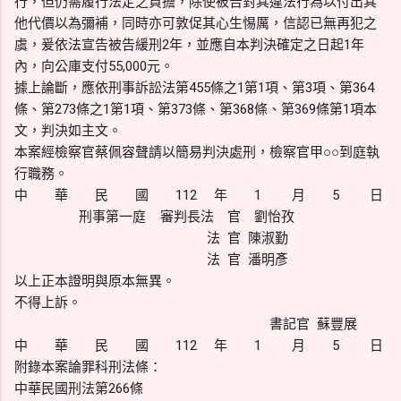
行，但仍需履行法定之負擔，除使被告對其違法行為以付出其
他代價以為彌補，同時亦可敦促其心生惕厲，信認已無再犯之
虞，爰依法宣告被告緩刑2年，並應自本判決確定之日起1年
內，向公庫支付55,000元。
據上論斷，應依刑事訴訟法第455條之1第1項、第3項、第364
條、第273條之1第1項、第373條、第368條、第369條第1項本
文，判決如主文。
本案經檢察官蔡佩容聲請以簡易判決處刑，檢察官甲○○到庭執
行職務。
中 華 民 國 112 年 1 月 5 日
刑事第一庭 審判長法 官 劉怡孜
法 官 陳淑勤
法 官 潘明彥
以上正本證明與原本無異。
不得上訴。
書記官 蘇豐展
中 華 民 國 112 年 1 月 5 日
附錄本案論罪科刑法條：
中華民國刑法第266條