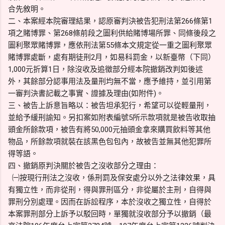
合先敘明。
二、本案經本院審理結果，認原審判決被告犯刑法第266條第1
項之賭博罪、第268條前段之圖利供給賭博場所罪、同條後段之
圖利聚眾賭博罪，應依刑法第55條本文規定從一重之圖利聚眾
賭博罪處斷，處有期徒刑2月，如易科罰金，以新臺幣（下同）
1,000元折算1日，除沒收及追徵部分經本院撤銷改判如後述
外，其餘部分認事用法及量刑均無不當，應予維持，並引用第
一審判決書記載之事實、證據及理由(如附件)。
三、被告上訴意旨略以：被告坦承犯行，希望可以從輕量刑，
並給予緩刑諭知。另扣案如附表編號5所示款項就是被告收取抽
頭金所餘款項，被告有將50,000元抽頭金拿來購買飲料等其他
物品，所餘款項就裝在該黑色包包內，故被告並無其他犯罪所
得等語。
四、撤銷原判決關於被告之沒收部分之理由：
㈠按現行刑法之沒收，係刑罰及保安處分以外之法律效果，具
有獨立性，而非從刑，得與罪刑區分，非從屬於主刑，自得與
罪刑分別處理。因而在訴訟程序，本於沒收之獨立性，自得於
本案罪刑部分上訴予以駁回時，單獨就沒收部分予以撤銷（最