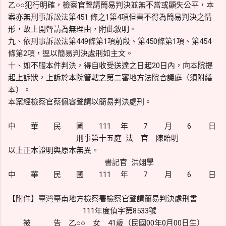
乙○○犯行明確，檢察官聲請簡易判決並無不當或顯失公平，本
案亦無刑事訴訟法第451 條之1第4項但書不得為簡易判決之情
形，故上開聲請為無理由，附此敘明。
九、依刑事訴訟法第449條第1項前段、第450條第1項、第454
條第2項，逕以簡易判決處刑如主文。
十、如不服本件判決，得自收受送達之日起20日內，向本院提
起上訴狀，上訴於本院管轄之第二審地方法院合議庭（須附繕
本）。
本案經檢察官蔡佩容聲請以簡易判決處刑。
中 華 民 國 111 年 7 月 6 日
刑事第十五庭 法 官 陳貽明
以上正本證明與原本無異。
書記官 洪翊學
中 華 民 國 111 年 7 月 6 日
【附件】臺灣臺南地方檢察署檢察官聲請簡易判決處刑書
111年度偵字第8533號
被 告 乙○○ 女 41歲（民國00年0月00日生）