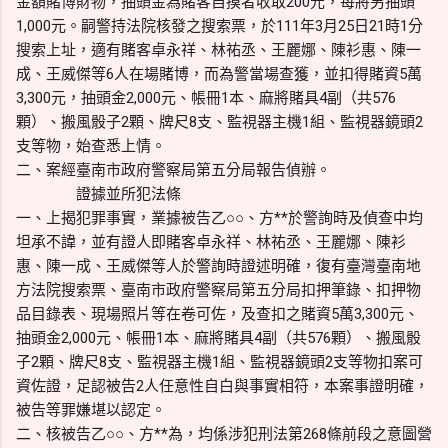
金額賭博財物，抽頭金為賭客自摸者收取200元，每將另抽頭
1,000元。嗣警持法院核發之搜索票，於111年3月25日21時1分
搜索上址，適有賭客卓永祥、林祐丞、王麗娜、陳衫惠、陳一
成、王威傑等6人在場賭博，而為警當場查獲，並扣得賭資5萬
3,300元，抽頭金2,000元、帳冊1本、麻將賭具4副（共576
顆）、搬風骰子2顆、牌尺8支、監視器主機1組、監視器鏡頭2
支等物，始查悉上情。
二、案經臺南市政府警察局第五分局報告偵辦。
證據並所犯法條
一、上揭犯罪事實，業據被告乙○○、方**於警詢時及偵查中均
坦承不諱，並有證人即賭客卓永祥、林祐丞、王麗娜、陳衫
惠、陳一成、王威傑等人於警詢時證述明確，復有臺灣臺南地
方法院搜索票、臺南市政府警察局第五分局扣押筆錄、扣押物
品目錄表、現場照片等在卷可佐，及查扣之賭資5萬3,300元、
抽頭金2,000元、帳冊1本、麻將賭具4副（共576顆）、搬風骰
子2顆、牌尺8支、監視器主機1組、監視器鏡頭2支等物扣案可
資佐證，足認被告2人任意性自白與事實相符，本案事證明確，
被告等罪嫌堪以認定。
二、核被告乙○○、方**為，均係涉犯刑法第268條前段之意圖營