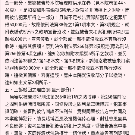
金一部分，業據被告於本院審理時供承在卷（見本院卷第44、
46頁），是扣案如附表編號5所示之款項並非賭檯上之財物，而
屬被告犯罪所得之一部分，且尚不足被告實際所獲取之犯罪所
得50,000元，故應依刑法第38條之1第1項本文、第3項規定，就
附表編號5所示之款項宣告沒收，並就被告未扣案犯罪所得即差
額46,000元，宣告沒收，於全部或一部不能沒收或不宜執行沒
收時，追徵其價額。原判決依刑法第266條第2項規定(應為刑法
第266條第4項之誤)，諭知沒收如附表編號5所示之款項，並另
依同法第38條之1第1項本文、第3項規定，諭知沒收被告未扣案
犯罪所得50,000元，於全部或一部不能沒收或不宜執行沒收
時，追徵其價額，容有違誤，應由本院就沒收部分予以撤銷，
諭知如主文第2項所示。
五、上訴駁回之理由(即量刑部分)：
原審以被告涉犯刑法第266條第1項之賭博罪、第268條前段
之圖利供給賭博場所罪、同條後段之圖利聚眾賭博罪，犯罪事
證明確，並審酌被告圖謀不法利益，竟與同案被告方**共同為
本案賭博犯行，助長賭博歪風及投機僥倖心理，對社會風氣具
不良影響；復考量被告犯後否認犯行之態度，暨被告為高中畢
業、無業、家庭經濟狀況勉持等一切情狀，量處被告有期徒刑2