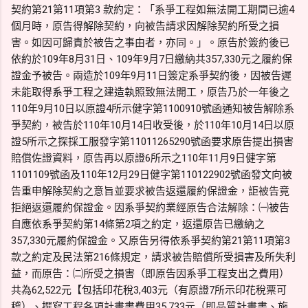
契約第21第11項第3 款約定：「系爭工程如無法開工期間已逾4
個月時，原告得解除契約，向被告請求因解除契約所受之損
害。如因可歸責於被告之事由者，亦同。」。原告於簽約後已
依約於109年8月31日、109年9月7日繳納共357,330元之履約保
證金予被告。兩造於109年9月11日簽定系爭契約後，因被告遲
未能取得系爭工程之建造執照致無法開工，原告乃於一年後之
110年9月10日以原證4所示健字第1100910號函通知被告解除系
爭契約，被告於110年10月14日收受後，於110年10月14日以原
證5所示之探採工服發字第11011265290號函要求原告提出損害
賠償佐證資料，原告再以原證6所示之110年11月9日健字第
1101109號函及110年12月29日健字第110122902號函發文向被
告重申解除契約之意旨並要求被告返還履約保證金，詎被告竟
拒絕返還履約保證金。因系爭契約業經原告合法解除：㈠被告
自應依系爭契約第14條第2項之約定，返還原告已繳納之
357,330元履約保證金。又原告另得依系爭契約第21第11項第3
款之約定及民法第216條規定，請求被告賠償所受損害及所失利
益，而原告：㈡所受之損害（即原告因系爭工程支出之費用）
共為62,522元【包括印花稅3,403元（有原證7所示印花稅票可
稽）、撰寫工程各項計畫書費用35,733元（即品質計畫書、施