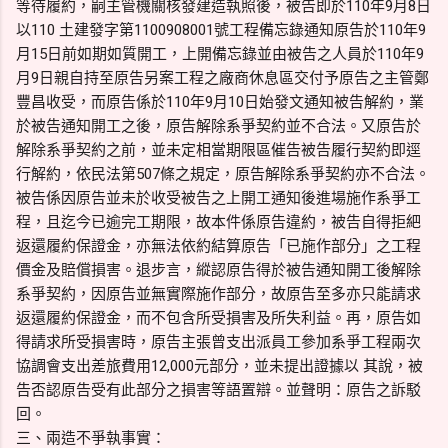
等待履約，嗣主管機關核發建造執照後，被告即於110年9月8日
以110 土建發字第1100908001號工程備忘錄通知原告於110年9
月15日前如期如質開工，上開備忘錄並由被告之人員於110年9
月9日親自持至原告另案工程之廠商休息區交付予原告之主管鄭
豐昌收受，而原告係於110年9月10日始發文通知被告解約，業
於被告通知開工之後，原告解除系爭契約並不合法。又原告於
解除系爭契約之前，並未定相當期限區催告被告履行契約即逕
行解約，依民法第507條之規定，原告解除系爭契約亦不合法。
被告係因原告並未於收受被告之上開工通知後進場施作系爭工
程，且迄今已逾完工期限，故本件係原告違約，被告自得拒紦
返還履約保證金，亦無法依約結算原告「已施作部分」之工程
價金及賠償損害。退步言，縱認原告得於被告通知開工後解除
系爭契約，因原告並無實際施作部分，故原告至多亦只能請求
返還履約保證金，而不包含所受損害及所失利益。再，原告如
得請求所受損害時，原告主張曾支出派員工參加系爭工程兩次
協調會支出差旅費用12,000元部分，並未提出證據以 其說，被
告否認原告受有此部分之損害等語置辯。並聲明：原告之訴駁
回。
三、兩造不爭執事實：