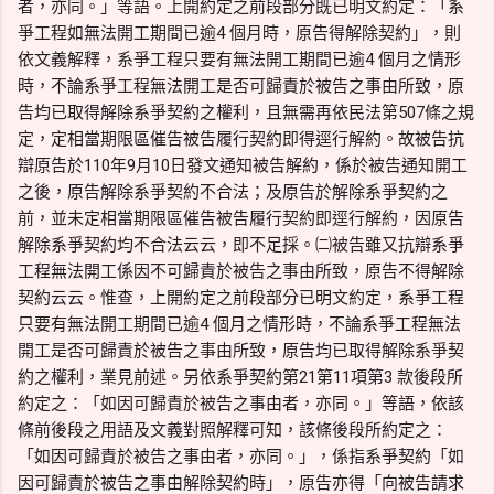
者，亦同。」等語。上開約定之前段部分既已明文約定：「系
爭工程如無法開工期間已逾4 個月時，原告得解除契約」，則
依文義解釋，系爭工程只要有無法開工期間已逾4 個月之情形
時，不論系爭工程無法開工是否可歸責於被告之事由所致，原
告均已取得解除系爭契約之權利，且無需再依民法第507條之規
定，定相當期限區催告被告履行契約即得逕行解約。故被告抗
辯原告於110年9月10日發文通知被告解約，係於被告通知開工
之後，原告解除系爭契約不合法；及原告於解除系爭契約之
前，並未定相當期限區催告被告履行契約即逕行解約，因原告
解除系爭契約均不合法云云，即不足採。㈡被告雖又抗辯系爭
工程無法開工係因不可歸責於被告之事由所致，原告不得解除
契約云云。惟查，上開約定之前段部分已明文約定，系爭工程
只要有無法開工期間已逾4 個月之情形時，不論系爭工程無法
開工是否可歸責於被告之事由所致，原告均已取得解除系爭契
約之權利，業見前述。另依系爭契約第21第11項第3 款後段所
約定之：「如因可歸責於被告之事由者，亦同。」等語，依該
條前後段之用語及文義對照解釋可知，該條後段所約定之：
「如因可歸責於被告之事由者，亦同。」，係指系爭契約「如
因可歸責於被告之事由解除契約時」，原告亦得「向被告請求