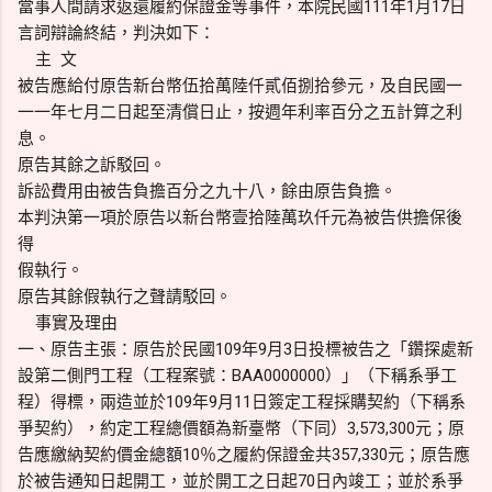
當事人間請求返還履約保證金等事件，本院民國111年1月17日
言詞辯論終結，判決如下：
主 文
被告應給付原告新台幣伍拾萬陸仟貳佰捌拾參元，及自民國一
一一年七月二日起至清償日止，按週年利率百分之五計算之利
息。
原告其餘之訴駁回。
訴訟費用由被告負擔百分之九十八，餘由原告負擔。
本判決第一項於原告以新台幣壹拾陸萬玖仟元為被告供擔保後
得
假執行。
原告其餘假執行之聲請駁回。
事實及理由
一、原告主張：原告於民國109年9月3日投標被告之「鑽探處新
設第二側門工程（工程案號：BAA0000000）」（下稱系爭工
程）得標，兩造並於109年9月11日簽定工程採購契約（下稱系
爭契約），約定工程總價額為新臺幣（下同）3,573,300元；原
告應繳納契約價金總額10％之履約保證金共357,330元；原告應
於被告通知日起開工，並於開工之日起70日內竣工；並於系爭