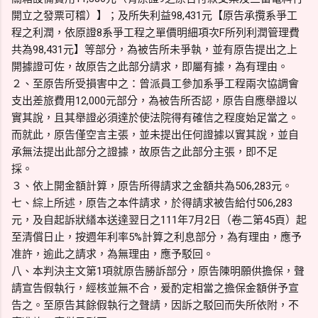
開立之發票可稽）】；及所失利益98,431元【原告承攬系爭工
程之利潤，依原證8系爭工程之單價明細項次F所列利潤管理費
共為98,431元】等部分，為被告所未爭執，並有原告提出之上
開據證可佐，故原告之此部分請求，即屬有據，為有理由。
２、至原告所受損害中之：曾派員工參加系爭工程兩次協調會
支出差旅費用12,000元部分，為被告所否認，原告自應舉證以
實其說，且其舉證必須達於使法院得有確信之程度始足當之。
而就此，原告僅空言主張，並未提出任何證據以實其說，並自
承無法提出此部分之證據，故原告之此部分主張，即不足
採。
３、依上開金額計算，原告所得請求之金額共為506,283元。
七、綜上所述，原告之本件請求，於得請求被告給付506,283
元，及自起訴狀繕本送達翌日之111年7月2日（卷二第45頁）起
至清償日止，按週年利率5%計算之利息部分，為有理由，應予
准許，逾此之請求，為無理由，應予駁回。
八、本判決主文第1項就原告勝訴部分，原告陳明願供擔保，聲
請宣告假執行，經核並無不合，爰酌定相當之擔保金額併予宣
告之。至原告其餘假執行之聲請，因訴之駁回而失所依附，不