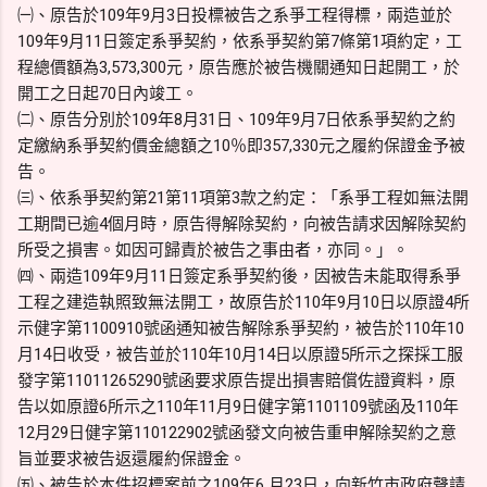
㈠、原告於109年9月3日投標被告之系爭工程得標，兩造並於
109年9月11日簽定系爭契約，依系爭契約第7條第1項約定，工
程總價額為3,573,300元，原告應於被告機關通知日起開工，於
開工之日起70日內竣工。
㈡、原告分別於109年8月31日、109年9月7日依系爭契約之約
定繳納系爭契約價金總額之10％即357,330元之履約保證金予被
告。
㈢、依系爭契約第21第11項第3款之約定：「系爭工程如無法開
工期間已逾4個月時，原告得解除契約，向被告請求因解除契約
所受之損害。如因可歸責於被告之事由者，亦同。」。
㈣、兩造109年9月11日簽定系爭契約後，因被告未能取得系爭
工程之建造執照致無法開工，故原告於110年9月10日以原證4所
示健字第1100910號函通知被告解除系爭契約，被告於110年10
月14日收受，被告並於110年10月14日以原證5所示之探採工服
發字第11011265290號函要求原告提出損害賠償佐證資料，原
告以如原證6所示之110年11月9日健字第1101109號函及110年
12月29日健字第110122902號函發文向被告重申解除契約之意
旨並要求被告返還履約保證金。
㈤、被告於本件招標案前之109年6 月23日，向新竹市政府聲請