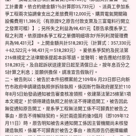
工計畫書，依合約總金額1％計算即35,733元）、派員工參加系
爭工程兩次協調會支出之差旅費用12,000元、購買電氣開關箱
設備費用11,386元（有原證9之原告付款支票及三富電料行開立
之發票可稽）】；另所失之利益為98,431元【原告承攬系爭工
程之利潤，依原證8系爭工程之單價明細項次F所列利潤管理費
共為98,431元】。上開金額共計518,283元（計算式：357,330元
＋62,522元＋98,431元＝518,283元）。爰依系爭契約及民法第
216條規定之法律關係提起本訴等語。並聲明：被告應給付原告
518,283元，及自起訴狀送達翌日起至清償日止，按年息百分之
5計算之利息；並願供擔保，請准宣告假執行。
二、被告則以：被告於本件招標案前之109年6 月23日即已向新
竹市政府申請建造執照併拆除執照，係因新竹縣政府遲至於110
年8月5日始發函通知被告審查核准領照，依建築法第25條第1項
本文規定，於領得建造執照之前依法不得建造開工，被告因此
無從通知原告開工，是系爭工程無法開工係不可歸責於被告之
事由，原告不得解除契約。另於兩造簽約後3個月（即109年12
月11日）時，原告明知被告未通知開工係因主管機關尚未核發
建造執照，係屬不可歸責於被告之事由，故而原告仍選擇繼續