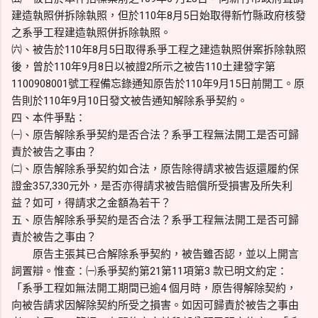
建造執照併拆除執照，但於110年8月5日始取得新竹縣政府核發
之系爭工程建造執照併拆除執照。
㈥、被告於110年8月5日取得系爭工程之建造執照併案拆除執照
後，曾於110年9月8日以被證2所示之被告110土建發字第
1100908001號工程備忘錄通知原告於110年9月15日前開工。原
告則於110年9月10日發文被告通知解除系爭契約。
四、本件爭點：
㈠、原告解除系爭契約是否合法？系爭工程無法開工是否可歸
責於被告之事由？
㈡、原告解除系爭契約如合法，原告除得請求被告返還履約保
證金357,330元外，是否亦得請求被告賠償所受損害及所失利
益？如可，得請求之金額為若干？
五、原告解除系爭契約是否合法？系爭工程無法開工是否可歸
責於被告之事由？
原告主張其已合解除系爭契約，被告雖否認，並以上開言
詞置辯。惟查：㈠系爭契約第21第11項第3 款已明文約定：
「系爭工程如無法開工期間已逾4 個月時，原告得解除契約，
向被告請求因解除契約所受之損害。如因可歸責於被告之事由