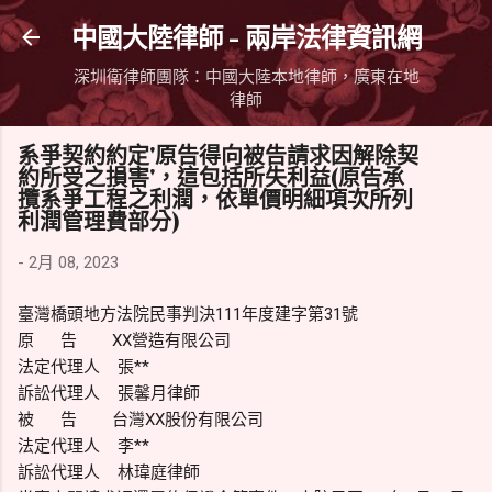
跳到主要內容
中國大陸律師 - 兩岸法律資訊網
深圳衛律師團隊：中國大陸本地律師，廣東在地
律師
系爭契約約定'原告得向被告請求因解除契
約所受之損害'，這包括所失利益(原告承
攬系爭工程之利潤，依單價明細項次所列
利潤管理費部分)
-
2月 08, 2023
臺灣橋頭地方法院民事判決111年度建字第31號
原 告 XX營造有限公司
法定代理人 張**
訴訟代理人 張馨月律師
被 告 台灣XX股份有限公司
法定代理人 李**
訴訟代理人 林瑋庭律師