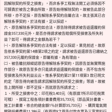
因解除契約所受之損害」，而非系爭工程無法開工必須係因不
可歸責於被告之事由所致，原告始得解除契約。故被告此部分
所辯，亦不足採，原告解除系爭契約自屬合法，故主張其已合
解除系爭契約，於法有據，足以採認。
六、原告解除系爭契約如合法，原告除得請求被告返還履約保
證金357,330元外，是否亦得請求被告賠償所受損害及所失利
益？如可，得請求之金額為若干？
㈠、原告解除系爭契約合法有據，足以採認，業見前述，故原
告依系爭契約第14條第2項之約定，請求被告返還原告已繳納之
357,330元履約保證金，即屬有據，為有理由。
㈡、被告雖抗辯縱認原告得解除系爭契約，因原告並無實際施
作部分，故原告至多亦只能請求返還履約保證金，而不包含所
受損害及所失利益云云。惟系爭契約第21第11項第3 款已明文
約定「原告得向被告請求因解除契約所受之損害」等語，故被
告上開所辯，即不足採。而就原告所請求之：
１、所受之損害中之：印花稅3,403元（有原證7所示印花稅票
可稽）、撰寫工程各項計畫書費用35,733元（即品質計畫書、
施工計畫書，依合約總金額1％計算即35,733元）、購買電氣開
關箱設備費用11,386元（有原證9之原告付款支票及三富電料行