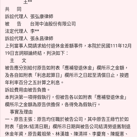
王**
共 同
訴訟代理人 張弘康律師
被 告 台灣中油股份有限公司
法定代理人 李**
訴訟代理人 張永昌律師
上列當事人間請求給付退休金差額事件，本院於民國111年12月
19日言詞辯論終結，判決如下：
主 文
被告應分別給付原告如附表「應補發退休金」欄所示之金額，
及各自如附表「利息起算日」欄所示之日起至清償日止，按週
年利率百分之五計算之利息。
訴訟費用由被告負擔。
本判決第一項得假執行，但被告各以如附表「應補發退休金」
欄所示之金額為原告供擔保，各得免為假執行。
事實及理由
一、原告主張：原告均任職於被告公司，其中原告王綠竹於如
附表「退休/結清日期」欄所示日期與被告公司結清勞退舊制退
休金年資，原告戴祖榮、林漢雄、陳清祥、李慶育、陳龍憲、