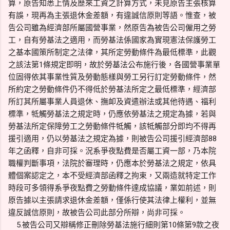
算，原告知悉上情及歷來工資之計算方式，未見原告主張核算
有誤，現再為主張退休金差額，有違誠信原則等語。惟查，被
告公司雖為經濟部所屬國營事業，然原告為被告公司僱用之勞
工，自有勞基法之適用，而勞基法係國家為實現憲法保護勞工
之基本國策所制定之法律，其所定勞動條件為最低標準，此觀
之該法第1條規定即明，故於勞基法公布施行後，各國營事業單
位固得依其事業性質及勞動態樣與勞工另行訂定勞動條件，然
所約定之勞動條件仍不得低於勞基法所定之最低標準，經濟部
所訂其所屬事業人員退休、撫卹及資遣辦法或其他待遇、福利
標準，牴觸勞基法之規定時，仍應依勞基法之規定為據，若與
勞基法所定保障勞工之勞動條件牴觸，該牴觸部分即均不得再
援引適用，仍以勞基法之規定為據，則被告公司援引經濟部88
年之函釋，自非可採。況系爭夜點費是否屬工資一部，乃本院
職權判斷事項，法院於審理時，仍應本於勞基法之規定，依具
體個案認定之，本不受經濟部函釋之拘束，又兩造就特定工作
時段可多領得系爭夜點費之勞動條件達成協議，業如前述，則
原告據以主張請求退休金差額，僅係行使其法律上權利，並無
違反誠信原則，故被告公司此部分所辯，尚非可採。
5.被告公司又辯稱修正刪除勞基法施行細則第10條第9款之夜