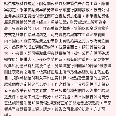
點費或誤餐費規定，嗣有關夜點費及誤餐費是否為工資，應個
案認定，系爭夜點費早於勞基法頒布施行前即發放，被告公司
並非為規避工資給付責任而巧立夜點費之名目，系爭夜點費係
屬恩惠性給與等語。經查，勞基法第2 條第3款就工資所為定
義，只須符合勞工因工作而獲得之報酬，無論以現金或實物等
方式之經常性給與均屬之，可見實物給與亦在工資涵攝範圍
內。因此，縱使夜點費之沿革係由實物給與之方式改為現金而
來，然兩造於成立勞動契約時，就原告而言，認知其若輪值
大、小夜班，即可領取此項夜點費給付，被告公司亦係明確認
知在原告提供大、小夜班之勞務時，即有給付義務，足見雙方
就此給付應已有共識及合意。勞基法施行細則第10條第9款修法
刪除夜點費之規定，依其修正理由所示乃係為避免雇主巧立名
目，規避將該給付列入平均工資計算，夜點費是否屬於工資仍
應依個案判定其是否為勞工工作之對價，且具經常性而非偶發
者。而系爭夜點費之發放，業已該當勞務對價性及經常性給與
之要件，應屬工資之一部分，已如前述，自不因被告公司自勞
基法施行細則第10條第9款規定修正前即開始發放夜點費，而影
響系爭夜點費屬工資之認定，被告公司此部分抗辯，亦非可
採。