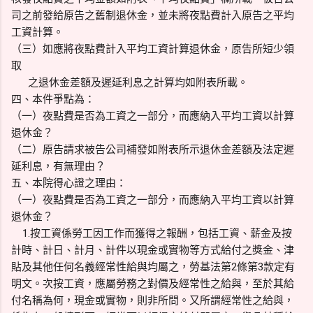
司之前發給原告之舊制退休金，並未將夜點費計入原告之平均
工資計算。
（三）如應將夜點費計入平均工資計算退休金，原告所短少領
取
之退休金差額及遲延利息之計算均如附表所載。
四、本件爭點為：
（一）夜點費是否為工資之一部分，而應納入平均工資以計算
退休金？
（二）原告請求被告公司補發如附表所示退休金差額及法定遲
延利息，有無理由？
五、本院得心證之理由：
（一）夜點費是否為工資之一部分，而應納入平均工資以計算
退休金？
1.按工資係勞工因工作而獲得之報酬，包括工資、薪金及按
計時、計日、計月、計件以現金或實物等方式給付之獎金、津
貼及其他任何名義經常性給與均屬之，勞基法第2條第3款定有
明文。次按工資，應屬勞務之對價及經常性之給與，至於其給
付名稱為何，現金或實物，則非所問。又所謂經常性之給與，