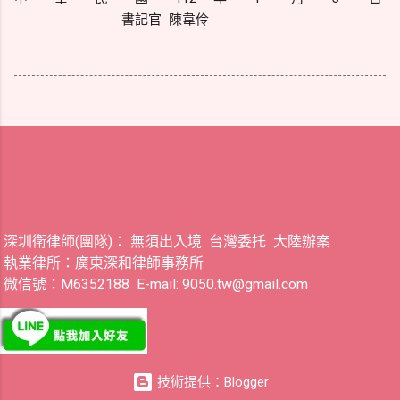
書記官 陳韋伶
深圳衛律師(團隊)： 無須出入境 台灣委托 大陸辦案
執業律所：廣東深和律師事務所
微信號：M6352188 E-mail: 9050.tw@gmail.com
技術提供：Blogger