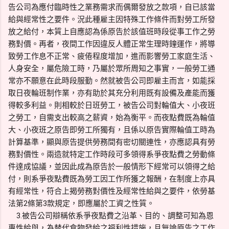
告公司為應付臨時性之業務需求而偶爾發放之款項，自已該當
給與經常性之要件。況此種雇主因特殊工作條件而對勞工所發
放之給付，本質上自應認為係原告於該值班時段從事工作之勞
務對價。再者，夜間工作因違反人體正常生理時鐘運作，將導
致勞工作息不正常、疲倦程度增加，進而影響勞工家庭生活、
人身安全，屬危險工時，乃屬於眾所周知之事實，一般勞工通
常亦不願意在此時段服勤。然就被告公司即雇主而言，如能採
取日夜輪班制作業，亦有助於其充分利用既有設備及產能而獲
得較多利益。則相較於日班勞工，被告公司對輪值大、小夜班
之勞工，自需支出較高之薪資，始為衡平。而夜點費既為輪值
大、小夜班之原告即勞工所獨有，且係以原告實際輪值工時為
計算基準，顯與原告提供勞務間有密切關連性，亦應認具有勞
務對價性。兩造就特定工作時段可多領得系爭夜點費之勞動條
件達成協議，並因此成為原告於一般情形下經常可以領得之給
付，則系爭夜點費既為勞工因工作所獲之報酬，在制度上亦具
有經常性，符合上揭勞務對價性及經常性給與之要件，依勞基
法第2條第3款規定，即應屬於工資之性質。
3.被告公司辯稱依系爭夜點費之沿革、目的、調整可知為恩
惠性給與，為替代食物發給之福利性措施，且無論原告之工作