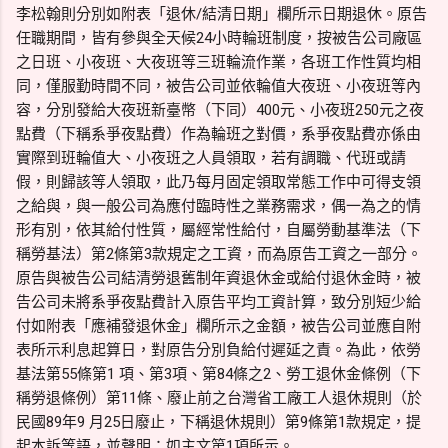
李松翰則分別如附表「退休/結清日期」欄所示日期退休。原告
任職期間，皆有參與全天候24小時輪班制度，按被告公司廠區
之日班、小夜班、大夜班等三班輪流作業，各班工作性質均相
同，僅服勤時間不同，被告公司並依輪值大夜班、小夜班等內
容，分別發給大夜班新臺幣（下同）400元、小夜班250元之夜
點費（下稱系爭夜點費）作為輪班之對價，系爭夜點費亦係由
實際到班輪值大、小夜班之人員領取，若有調職、代班或請
假，則歸該等人領取，此乃每月固定領取常態工作中可得支領
之給與，與一般公司為應付臨時性之業務需求，偶一為之的情
形有別，依其給付性質，屬經常性給付，自屬勞動基準法（下
稱勞基法）第2條第3款規定之工資，而為原告工資之一部分。
原告與被告公司結清勞退舊制年資退休金或給付退休金時，被
告公司未將系爭夜點費計入原告平均工資計算，致分別短少給
付如附表「應補發退休金」欄所示之金額，被告公司並應自附
表所示利息起算日，對原告分別負給付遲延之責。為此，依勞
基法第55條第1 項、第3項、第84條之2、勞工退休金條例（下
稱勞退條例）第11條、廢止前之台灣省工廠工人退休規則（於
民國89年9 月25日廢止，下稱退休規則）第9條第1款規定，提
起本訴等語，並聲明：如主文第1項所示。