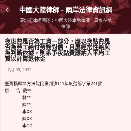
跳到主要內容
中國大陸律師 - 兩岸法律資訊網
深圳衛律師團隊：中國大陸本地律師，廣東在地
律師
夜班費是否為工資一部分，應以夜點費是
否為勞工給付勞務對價，且屬經常性給與
為判斷依據，則系爭夜點費應納入平均工
資以計算退休金
-
2月 09, 2023
臺灣橋頭地方法院民事判決111年度勞訴字第241號
原 告 戴**
林**
陳**
李XX
陳XX
李OO