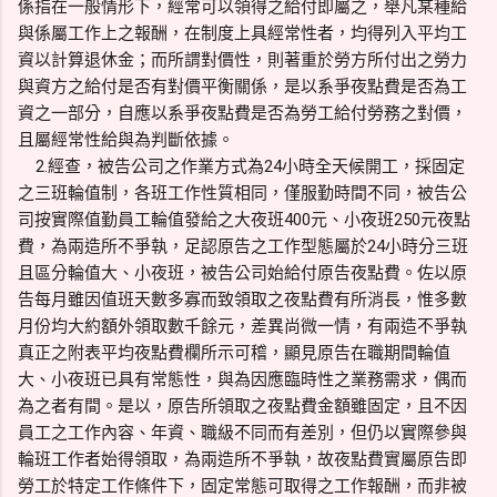
係指在一般情形下，經常可以領得之給付即屬之，舉凡某種給
與係屬工作上之報酬，在制度上具經常性者，均得列入平均工
資以計算退休金；而所謂對價性，則著重於勞方所付出之勞力
與資方之給付是否有對價平衡關係，是以系爭夜點費是否為工
資之一部分，自應以系爭夜點費是否為勞工給付勞務之對價，
且屬經常性給與為判斷依據。
2.經查，被告公司之作業方式為24小時全天候開工，採固定
之三班輪值制，各班工作性質相同，僅服勤時間不同，被告公
司按實際值勤員工輪值發給之大夜班400元、小夜班250元夜點
費，為兩造所不爭執，足認原告之工作型態屬於24小時分三班
且區分輪值大、小夜班，被告公司始給付原告夜點費。佐以原
告每月雖因值班天數多寡而致領取之夜點費有所消長，惟多數
月份均大約額外領取數千餘元，差異尚微一情，有兩造不爭執
真正之附表平均夜點費欄所示可稽，顯見原告在職期間輪值
大、小夜班已具有常態性，與為因應臨時性之業務需求，偶而
為之者有間。是以，原告所領取之夜點費金額雖固定，且不因
員工之工作內容、年資、職級不同而有差別，但仍以實際參與
輪班工作者始得領取，為兩造所不爭執，故夜點費實屬原告即
勞工於特定工作條件下，固定常態可取得之工作報酬，而非被