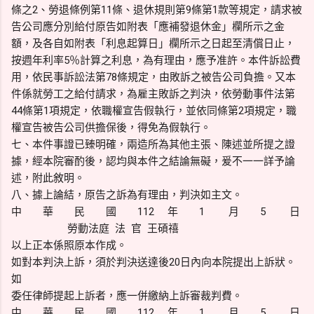
條之2、勞退條例第11條、退休規則第9條第1款等規定，請求被
告公司應分別給付原告如附表「應補發退休金」欄所示之金
額，及各自如附表「利息起算日」欄所示之日起至清償日止，
按週年利率5％計算之利息，為有理由，應予准許。本件訴訟費
用，依民事訴訟法第78條規定，由敗訴之被告公司負擔。又本
件係就勞工之給付請求，為雇主敗訴之判決，依勞動事件法第
44條第1項規定，依職權宣告假執行，並依同條第2項規定，職
權宣告被告公司供擔保後，得免為假執行。
七、本件事證已臻明確，兩造所為其他主張、陳述並所提之證
據，經本院審酌後，認均與本件之結論無礙，爰不一一詳予論
述，附此敘明。
八、據上論結，原告之訴為有理由，判決如主文。
中 華 民 國 112 年 1 月 5 日
勞動法庭 法 官 王碩禧
以上正本係照原本作成。
如對本判決上訴，須於判決送達後20日內向本院提出上訴狀。
如
委任律師提起上訴者，應一併繳納上訴審裁判費。
中 華 民 國 112 年 1 月 5 日