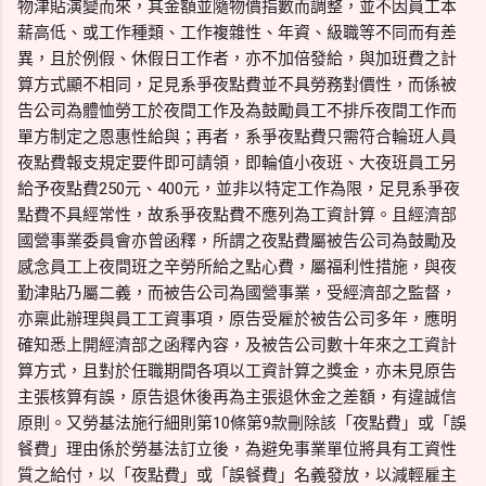
物津貼演變而來，其金額並隨物價指數而調整，並不因員工本
薪高低、或工作種類、工作複雜性、年資、級職等不同而有差
異，且於例假、休假日工作者，亦不加倍發給，與加班費之計
算方式顯不相同，足見系爭夜點費並不具勞務對價性，而係被
告公司為體恤勞工於夜間工作及為鼓勵員工不排斥夜間工作而
單方制定之恩惠性給與；再者，系爭夜點費只需符合輪班人員
夜點費報支規定要件即可請領，即輪值小夜班、大夜班員工另
給予夜點費250元、400元，並非以特定工作為限，足見系爭夜
點費不具經常性，故系爭夜點費不應列為工資計算。且經濟部
國營事業委員會亦曾函釋，所謂之夜點費屬被告公司為鼓勵及
感念員工上夜間班之辛勞所給之點心費，屬福利性措施，與夜
勤津貼乃屬二義，而被告公司為國營事業，受經濟部之監督，
亦稟此辦理與員工工資事項，原告受雇於被告公司多年，應明
確知悉上開經濟部之函釋內容，及被告公司數十年來之工資計
算方式，且對於任職期間各項以工資計算之獎金，亦未見原告
主張核算有誤，原告退休後再為主張退休金之差額，有違誠信
原則。又勞基法施行細則第10條第9款刪除該「夜點費」或「誤
餐費」理由係於勞基法訂立後，為避免事業單位將具有工資性
質之給付，以「夜點費」或「誤餐費」名義發放，以減輕雇主