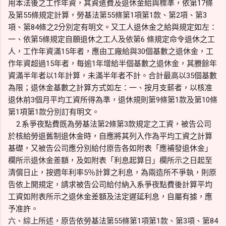
用本法後之工作年資，其資遣費及退休金給與標準，依第17條
及第55條規定計算，勞基法第55條第1項第1款、第2項、第3
項、第84條之2分別定有明文。又工人退休金之給與規定如左：
一、依第5條規定自願退休之工人及依第6 條規定命令退休之工
人，工作年資滿15年者，應由工廠給與30個基數之退休金，工
作年資超過15年者，每逾1年增給半個基數之退休金，其賸餘年
資滿半年者以1年計算，未滿半年者不計。合計最高以35個基數
為限；退休金基數之計算方式如左：一、按月支薪者，以核准
退休前3個月平均工資所得為準，退休規則第9條第1款及第10條
第1項第1款分別訂有明文。
2.系爭夜點費既為勞基法第2條第3款規定之工資，被告公司
於核給勞退舊制退休金時，自應將其列入作為平均工資之計算
基礎，又被告公司應分別給付原告各如附表「應補發退休金」
欄所示退休金差額，及如附表「利息起算日」欄所示之日起至
清償日止，按週年利率5％計算之利息，為兩造所不爭執，則原
告依上開規定，請求被告公司給付納入系爭夜點費後計算平均
工資如附表所示之退休金差額及法定遲延利息，自屬有據，應
予准許。
六、綜上所述，原告依勞基法第55條第1項第1款、第3項、第84