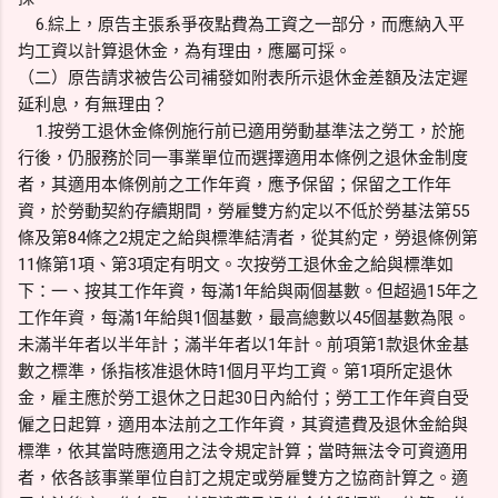
6.綜上，原告主張系爭夜點費為工資之一部分，而應納入平
均工資以計算退休金，為有理由，應屬可採。
（二）原告請求被告公司補發如附表所示退休金差額及法定遲
延利息，有無理由？
1.按勞工退休金條例施行前已適用勞動基準法之勞工，於施
行後，仍服務於同一事業單位而選擇適用本條例之退休金制度
者，其適用本條例前之工作年資，應予保留；保留之工作年
資，於勞動契約存續期間，勞雇雙方約定以不低於勞基法第55
條及第84條之2規定之給與標準結清者，從其約定，勞退條例第
11條第1項、第3項定有明文。次按勞工退休金之給與標準如
下：一、按其工作年資，每滿1年給與兩個基數。但超過15年之
工作年資，每滿1年給與1個基數，最高總數以45個基數為限。
未滿半年者以半年計；滿半年者以1年計。前項第1款退休金基
數之標準，係指核准退休時1個月平均工資。第1項所定退休
金，雇主應於勞工退休之日起30日內給付；勞工工作年資自受
僱之日起算，適用本法前之工作年資，其資遣費及退休金給與
標準，依其當時應適用之法令規定計算；當時無法令可資適用
者，依各該事業單位自訂之規定或勞雇雙方之協商計算之。適