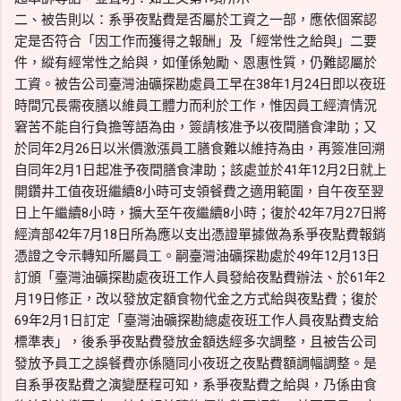
二、被告則以：系爭夜點費是否屬於工資之一部，應依個案認
定是否符合「因工作而獲得之報酬」及「經常性之給與」二要
件，縱有經常性之給與，如僅係勉勵、恩惠性質，仍難認屬於
工資。被告公司臺灣油礦探勘處員工早在38年1月24日即以夜班
時間冗長需夜膳以維員工體力而利於工作，惟因員工經濟情況
窘苦不能自行負擔等語為由，簽請核准予以夜間膳食津助；又
於同年2月26日以米價激漲員工膳食難以維持為由，再簽准回溯
自同年2月1日起准予夜間膳食津助；該處並於41年12月2日就上
開鑽井工值夜班繼續8小時可支領餐費之適用範圍，自午夜至翌
日上午繼續8小時，擴大至午夜繼續8小時；復於42年7月27日將
經濟部42年7月18日所為應以支出憑證單據做為系爭夜點費報銷
憑證之令示轉知所屬員工。嗣臺灣油礦探勘處於49年12月13日
訂頒「臺灣油礦探勘處夜班工作人員發給夜點費辦法、於61年2
月19日修正，改以發放定額食物代金之方式給與夜點費；復於
69年2月1日訂定「臺灣油礦探勘總處夜班工作人員夜點費支給
標準表」，後系爭夜點費發放金額迭經多次調整，且被告公司
發放予員工之誤餐費亦係隨同小夜班之夜點費額調幅調整。是
自系爭夜點費之演變歷程可知，系爭夜點費之給與，乃係由食