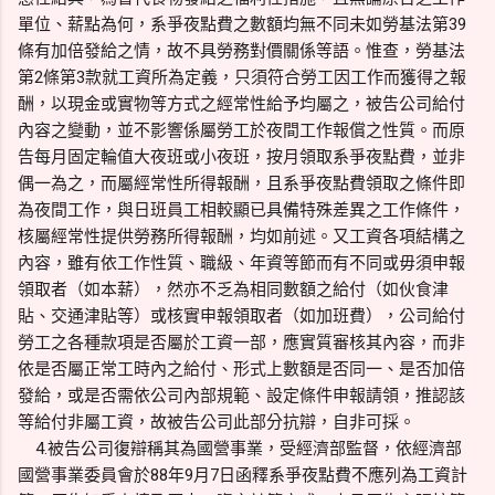
單位、薪點為何，系爭夜點費之數額均無不同未如勞基法第39
條有加倍發給之情，故不具勞務對價關係等語。惟查，勞基法
第2條第3款就工資所為定義，只須符合勞工因工作而獲得之報
酬，以現金或實物等方式之經常性給予均屬之，被告公司給付
內容之變動，並不影響係屬勞工於夜間工作報償之性質。而原
告每月固定輪值大夜班或小夜班，按月領取系爭夜點費，並非
偶一為之，而屬經常性所得報酬，且系爭夜點費領取之條件即
為夜間工作，與日班員工相較顯已具備特殊差異之工作條件，
核屬經常性提供勞務所得報酬，均如前述。又工資各項結構之
內容，雖有依工作性質、職級、年資等節而有不同或毋須申報
領取者（如本薪），然亦不乏為相同數額之給付（如伙食津
貼、交通津貼等）或核實申報領取者（如加班費），公司給付
勞工之各種款項是否屬於工資一部，應實質審核其內容，而非
依是否屬正常工時內之給付、形式上數額是否同一、是否加倍
發給，或是否需依公司內部規範、設定條件申報請領，推認該
等給付非屬工資，故被告公司此部分抗辯，自非可採。
4.被告公司復辯稱其為國營事業，受經濟部監督，依經濟部
國營事業委員會於88年9月7日函釋系爭夜點費不應列為工資計