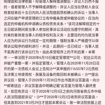
明理由和法律依据。经管理人解释或调整后，异议人仍然不服
的，或者管理人不予解释或调整的，异议人应当在债权人会议
核查结束后十五日内向人民法院提起债权确认的诉讼。当事人
之间在破产申请受理前订立有仲裁条款或仲裁协议的，应当向
选定的仲裁机构申请确认债权债务关系。”该司法解释规定的十
五日起诉期间是当事人参加民事诉讼活动应当遵守的期间，其
约束的客体是当事人的程序权利及义务，主要目的均为就当事
人应为的诉讼行为规定一定的期限，强制当事人严格遵守以保
障诉讼程序的顺利进行，并且，此期间一旦已经过，当事人就
不能再进行该诉讼行为，由此承受程序上的不利后果。本案
中，一审法院于2020年6月10日裁定受理塔**公司、宏达公司合
并破产重整一案，并指定管理人，管理人在2020年11月20日召
开的第一次债权人会议上告知沙**其申报的11655787.2元债权
及涉案土地使用权、房屋及设备的取回权未被确认，沙**提出
异议后，管理人于2020年11月30日作出书面异议答复函，向沙
**邮寄送达，异议答复函中明确记载“此答复为管理人最终意
见，如您有异议，可于2020年12月5日之前向河南省商丘市中级
人民法院提起诉讼”，沙**于2020年12月2日收到异议答复函，
但其直到2021年3月29日才提起本案诉讼，故一审法院依据上述