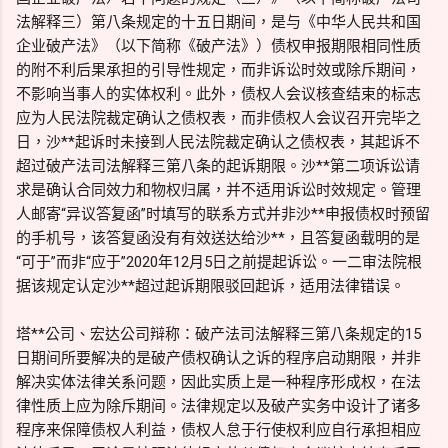
法解释三）第八条规定的十五日期间，是与《中华人民共和国
企业破产法》（以下简称《破产法》）债权申报期限相同性质
的附不利后果承担的引导性规定，而非诉讼时效或除斥期间，
不影响当事人的实体权利。此外，债权人会议核查结束的标志
应为人民法院裁定确认之债权表，而非债权人会议召开完毕之
日，沙**起诉时未接到人民法院裁定确认之债权表，其起诉不
超过破产法司法解释三第八条的起诉期限。沙**第二项诉讼请
求是确认合同效力和物权归属，并不适用诉讼时效规定。管理
人邮寄“异议答复函”时填写的联系方式并非沙**申报债权时预留
的手机号，该答复函没有有效送达给沙**，且答复函载明的是
“可于”而非“应于”2020年12月5日之前提起诉讼。一二审法院根
据该规定认定沙**超过起诉期限驳回起诉，适用法律错误。
塔**公司、宏达公司辩称：破产法司法解释三第八条规定的15
日期间所要解决的是破产债权确认之诉的程序启动期限，并非
解决实体法律关系问题，因此实质上是一种程序形成权，在法
律性质上应为除斥期间。法律规定以及破产实务中设计了诸多
程序来保障债权人利益，债权人怠于行使权利应自行承担相应