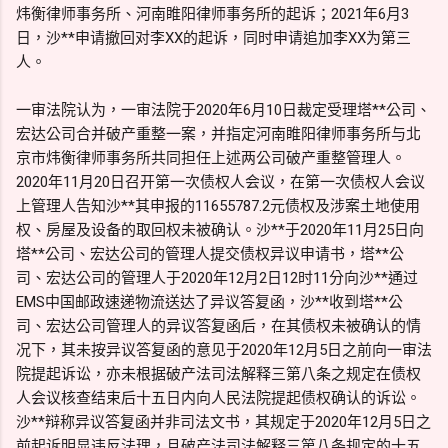
炜衡律师事务所、河南睢阳律师事务所的起诉；2021年6月3
日，沙**申请撤回对李XX的起诉，同时申请追加李XX为第三
人。
一审法院认为，一审法院于2020年6月10日裁定受理塔**公司、
宏达公司合并破产重整一案，并指定河南睢阳律师事务所与北
京市炜衡律师事务所共同担任上述两公司破产重整管理人。
2020年11月20日召开第一次债权人会议，在第一次债权人会议
上管理人告知沙**其申报的11655787.2元债权及涉案土地使用
权、房屋及设备的取回权未被确认。沙**于2020年11月25日向
塔**公司、宏达公司的管理人提交债权异议申请书，塔**公
司、宏达公司的管理人于2020年12月2日12时11分向沙**通过
EMS中国邮政速递物流送达了异议答复函，沙**收到塔**公
司、宏达公司管理人的异议答复函后，在其债权未被确认的情
况下，其未按异议答复函的意见于2020年12月5日之前向一审法
院提起诉讼，亦未根据破产法司法解释三第八条之规定在债权
人会议核查结束后十五日内向人民法院提起债权确认的诉讼。
沙**辩称异议答复函并非司法文书，其规定于2020年12月5日之
前起诉明显违反法理，且破产法司法解释三第八条规定的十五