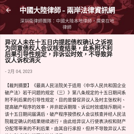
跳到主要內容
中國大陸律師 - 兩岸法律資訊網
深圳衛律師團隊：中國大陸本地律師，廣東在地
律師
异议人未在十五日内提起债权确认之诉视
为同意债权人会议核查结果，此系附不利
后果引导性规定，非诉讼时效，不导致异
议人诉权消灭
-
2月 04, 2023
【裁判摘要】《最高人民法院关于适用〈中华人民共和国企业
破产法〉若干问题的规定（三）》第八条规定的十五日期间系
附不利后果的引导性规定，目的是督促异议人及时主张权利、
提高破产程序的效率，并非起诉期限、诉讼时效或除斥期间。
该十五日期间届满后，破产程序按债权人会议核查并经人民法
院裁定确认的结果继续进行，由此给异议人行使表决权和财产
分配等带来的不利后果，由其自行承担，但并不导致异议人实