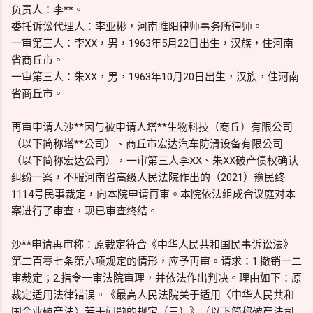
负责人：李**。
委托诉讼代理人：李亚彬，河南睢阳律师事务所律师。
一审第三人：李XX，男，1963年5月22日出生，汉族，住河南
省商丘市。
一审第三人：朱XX，男，1963年10月20日出生，汉族，住河南
省商丘市。
再审申请人沙**因与被申请人塔**生物科技（商丘）有限公司
（以下简称塔**公司）、商丘市宏达汽车防滑设备有限公司
（以下简称宏达公司），一审第三人李XX、朱XX破产债权确认
纠纷一案，不服河南省高级人民法院作出的（2021）豫民终
1114号民事裁定，向本院申请再审。本院依法组成合议庭对本
案进行了审查，现已审查终结。
沙**申请再审称：原裁定符合《中华人民共和国民事诉讼法》
第二百零七条第六项规定的情形，应予再审。请求：1.撤销一二
审裁定；2.指令一审法院审理，并依法作出判决。理由如下：原
裁定适用法律错误。《最高人民法院关于适用〈中华人民共和
国企业破产法〉若干问题的规定（三）》（以下简称破产法司