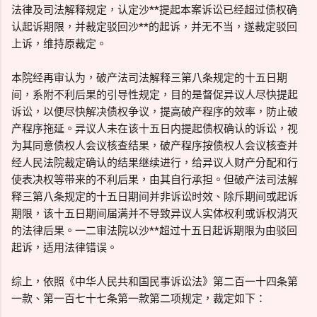
法律及司法解释规定，认定沙**提起本案诉讼已经超过债权确
认起诉期限，并裁定驳回沙**的起诉，并无不当，遂裁定驳回
上诉，维持原裁定。
本院经再审认为，破产法司法解释三第八条规定的十五日期
间，系附不利后果的引导性规定，目的是督促异议人尽快提起
诉讼，以便尽快解决债权争议，提高破产程序的效率，防止破
产程序拖延。异议人未在该十五日内提起债权确认的诉讼，视
为其同意债权人会议核查结果，破产程序按债权人会议核查并
经人民法院裁定确认的结果继续进行，给异议人财产分配和行
使表决权等带来的不利后果，由其自行承担。但破产法司法解
释三第八条规定的十五日期间并非诉讼时效、除斥期间或起诉
期限，该十五日期间届满并不导致异议人实体权利或诉权消灭
的法律后果。一二审法院以沙**超过十五日起诉期限为由驳回
起诉，适用法律错误。
综上，依照《中华人民共和国民事诉讼法》第二百一十四条第
一款、第一百七十七条第一款第二项规定，裁定如下：