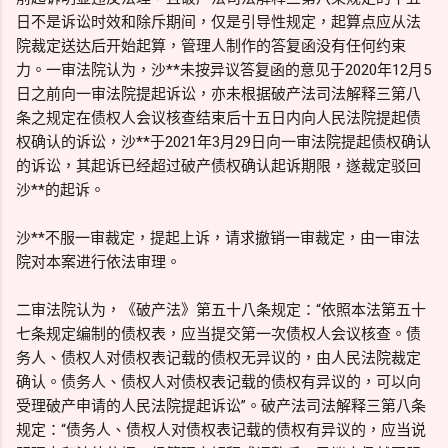
日不是诉讼时效和除斥期间，仅是引导性规定，起算点应从法
院裁定送达后开始起算，管理人制作的答复函没有任何约束
力。一审法院认为，沙**未按异议答复函的意见于2020年12月5
日之前向一审法院提起诉讼，亦未根据破产法司法解释三第八
条之规定在债权人会议核查结束后十五日内向人民法院提起债
权确认的诉讼，沙**于2021年3月29日向一审法院提起债权确认
的诉讼，其起诉已经超过破产债权确认起诉期限，遂裁定驳回
沙**的起诉。
沙**不服一审裁定，提起上诉，请求撤销一审裁定，由一审法
院对本案进行依法审理。
二审法院认为，《破产法》第五十八条规定：“依照本法第五十
七条规定编制的债权表，应当提交第一次债权人会议核查。债
务人、债权人对债权表记载的债权无异议的，由人民法院裁定
确认。债务人、债权人对债权表记载的债权有异议的，可以向
受理破产申请的人民法院提起诉讼”。破产法司法解释三第八条
规定：“债务人、债权人对债权表记载的债权有异议的，应当说