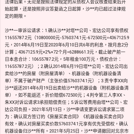
法律后果。无论是按照法律规定的从债权人会议核查结束后开
始起算，还是按照异议答复函之日起算，沙**均已超过法律规
定的期限。
沙**一审诉讼请求：1.确认沙**对塔**公司、宏达公司享有债权
11655787.2元（10800000元-5760374.1元-672500元=4367125.9
元，2014年6月19日至2020年6月10日共6年的利息，按月息2分
计算；4367125.9元×2%×72个月=6288661.3元，截止破产前一
日本息合计：10655787.2元，5年租金100万元，债权合计：
11655787.2元）；2.确认2014年6月19日塔**公司、宏达公司出
卖给沙**的房屋（附房屋清单）、机器设备（附机器设备清
单）不属于破产财产（主张价值5760374.1元）；3.责令李XX向
沙**返还2014年6月19日出卖给沙**的机器设备（附机器设备清
单），如不能返还，折价赔偿672500元；4.判令第三人李XX、
朱XX对诉讼请求3承担赔偿责任；5.诉讼等费用由塔**公司、宏
达公司负担。2021年5月13日，沙**申请变更诉讼请求第二项
为：确认双方签订的《房屋买卖合同》《机器设备买卖合同》
有效，确认对房屋买卖价款5760374.1元享有优先受偿权，确认
机器设备归沙**所有。2021年5月25日，沙**申请撤回对北京市