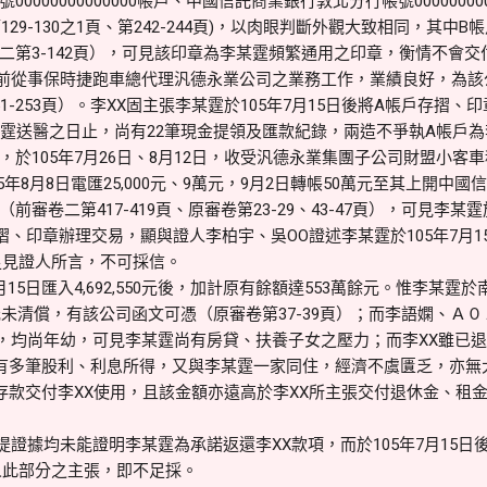
000000000000帳戶、中國信託商業銀行敦北分行帳號00000000
、第129-130之1頁、第242-244頁)，以肉眼判斷外觀大致相同，其
二第3-142頁），可見該印章為李某霆頻繁通用之印章，衡情不會交
前從事保時捷跑車總代理汎德永業公司之業務工作，業績良好，為該
1-253頁）。李XX固主張李某霆於105年7月15日後將A帳戶存摺
某霆送醫之日止，尚有22筆現金提領及匯款紀錄，兩造不爭執A帳戶
於105年7月26日、8月12日，收受汎德永業集團子公司財盟小客
；且105年8月8日電匯25,000元、9萬元，9月2日轉帳50萬元至其上
審卷二第417-419頁、原審卷第23-29、43-47頁），可見李某霆
摺、印章辦理交易，顯與證人李柏宇、吳OO證述李某霆於105年7月1
足見證人所言，不可採信。
月15日匯入4,692,550元後，加計原有餘額達553萬餘元。惟李某
20元未清償，有該公司函文可憑（原審卷第37-39頁）；而李語嫻、Ａ０
00歲，均尚年幼，可見李某霆尚有房貸、扶養子女之壓力；而李XX雖已
尚有多筆股利、利息所得，又與李某霆一家同住，經濟不虞匱乏，亦無
存款交付李XX使用，且該金額亦遠高於李XX所主張交付退休金、租金
證據均未能證明李某霆為承諾返還李XX款項，而於105年7月15日
人此部分之主張，即不足採。