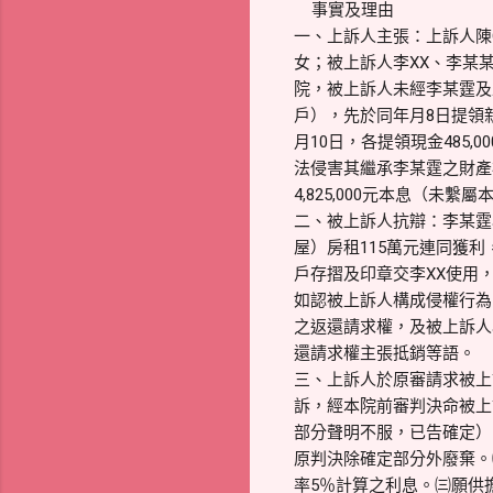
事實及理由
一、上訴人主張：上訴人陳
女；被上訴人李XX、李某
院，被上訴人未經李某霆及上
戶），先於同年月8日提領新
月10日，各提領現金485,
法侵害其繼承李某霆之財產權
4,825,000元本息（未
二、被上訴人抗辯：李某霆
屋）房租115萬元連同獲利，
戶存摺及印章交李XX使用
如認被上訴人構成侵權行為，
之返還請求權，及被上訴人為
還請求權主張抵銷等語。
三、上訴人於原審請求被上訴
訴，經本院前審判決命被上訴
部分聲明不服，已告確定）
原判決除確定部分外廢棄。㈡
率5％計算之利息。㈢願供