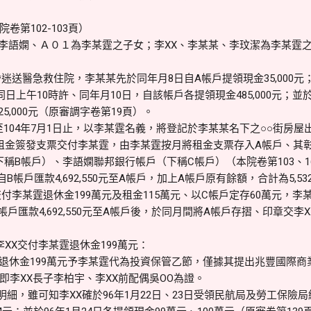
第102-103頁）
李語嫻、Ａ０１為李某霆之子女；李XX、李某某、李玟潔為李某霆
昏迷送醫急救住院，李某某先於同年月8日自A帳戶提領現金35,000
同日上午10時許、同年月10日，自該帳戶各提領現金485,000元；並
25,000元（原審調字卷第19頁）。
至104年7月1日止，以李某霆名義，將登記於李某某名下之○○街房屋出
租金簽發支票交付李某霆，由李某霆按月將租金支票存入A帳戶、其
號帳戶（下稱B帳戶）、李語嫻聯邦銀行帳戶（下稱C帳戶）（本院卷第103、1
B帳戶匯款4,692,550元至A帳戶，加上A帳戶原有餘額，合計為5,532
付李某霆退休金199萬元及租金115萬元、以C帳戶定存60萬元，
B帳戶匯款4,692,550元至A帳戶後，於同月間將A帳戶存摺、印章交
XX交付李某霆退休金199萬元：
其退休金199萬元予李某霆代為投資保管乙節，僅據其提出兆豐國際
即李XX長子李柏宇、李XX前配偶吳OO為證。
，雖可知李XX確於96年1月22日、23日受領民航局及勞工保險局給付退