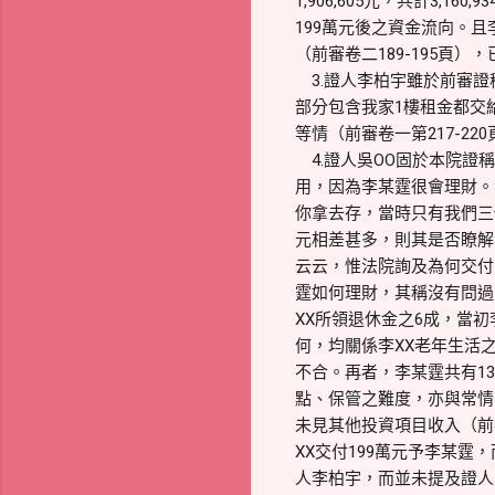
1,906,605元，共計3,
199萬元後之資金流向。且
（前審卷二189-195頁）
3.證人李柏宇雖於前審證
部分包含我家1樓租金都交
等情（前審卷一第217-2
4.證人吳OO固於本院證稱
用，因為李某霆很會理財。
你拿去存，當時只有我們三個
元相差甚多，則其是否瞭解
云云，惟法院詢及為何交付
霆如何理財，其稱沒有問過，
XX所領退休金之6成，當
何，均關係李XX老年生活
不合。再者，李某霆共有13
點、保管之難度，亦與常情
未見其他投資項目收入（前
XX交付199萬元予李某
人李柏宇，而並未提及證人