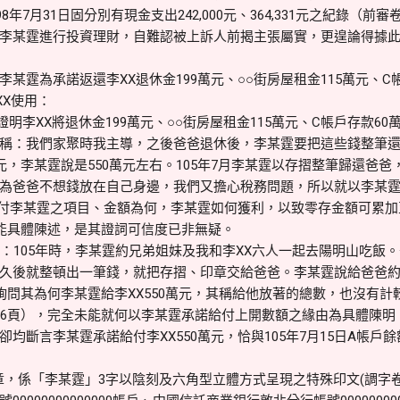
8年7月31日固分別有現金支出242,000元、364,331元之紀錄（前審
李某霆進行投資理財，自難認被上訴人前揭主張屬實，更遑論得據
霆為承諾返還李XX退休金199萬元、○○街房屋租金115萬元、C
XX使用：
明李XX將退休金199萬元、○○街房屋租金115萬元、C帳戶存款6
稱：我們家聚時我主導，之後爸爸退休後，李某霆要把這些錢整筆
元，李某霆說是550萬元左右。105年7月李某霆以存摺整筆歸還爸
為爸爸不想錢放在自己身邊，我們又擔心稅務問題，所以就以李某霆名
交付李某霆之項目、金額為何，李某霆如何獲利，以致零存金額可累加至
未能具體陳述，是其證詞可信度已非無疑。
稱：105年時，李某霆約兄弟姐妹及我和李XX六人一起去陽明山吃飯
久後就整頓出一筆錢，就把存摺、印章交給爸爸。李某霆說給爸爸約5
法院詢問其為何李某霆給李XX550萬元，其稱給他放著的總數，也沒有
-136頁），完全未能就何以李某霆承諾給付上開數額之緣由為具體陳明
均斷言李某霆承諾給付李XX550萬元，恰與105年7月15日A帳戶
章，係「李某霆」3字以陰刻及六角型立體方式呈現之特殊印文(調字卷