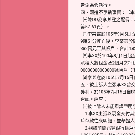
告免為假執行。
四、兩造不爭執事實：（本院卷
㈠陳OO為李某霆之配偶，
第57-61頁）。
㈡李某霆於105年9月5日
9時51分死亡後，李某某於
382萬元至其帳戶，合計4,8
㈢李XX於100年8月1日起
承租人將租金及2個月之押
00000000000000
㈣李某霆於105年7月15日自
五、被上訴人主張李XX曾交
獲利，於105年7月15日自
否認。經查：
㈠被上訴人未能舉證證明李
1.李XX主張以現金交付
戶存款往來明細、並舉證人
2.觀諸前開兆豐銀行帳戶明細