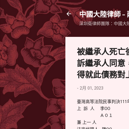
中國大陸律師 -
深圳衛律師團隊：中國大
被繼承人死亡
訴繼承人同意
得就此債務對
-
2月 01, 2023
臺灣高等法院民事判決111
上 訴 人 李OO
Ａ０１
兼 上一 人