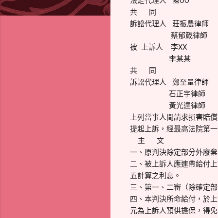
法定代理人 陳OO
共 同
訴訟代理人 莊振農律師
蔡郁箴律師
被 上訴人 李XX
李某某
共 同
訴訟代理人 鄭至量律師
石正宇律師
黃光達律師
上列當事人間請求損害賠償事
提起上訴，經最高法院第一次
主 文
一、原判決除定部分外廢棄
二、被上訴人應連帶給付上
五計算之利息。
三、第一、二審（除確定部
四、本判決所命給付，於上
元為上訴人預供擔保，