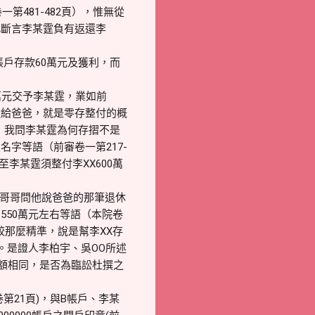
卷一第481-482頁），惟無從
此斷言李某霆負有返還李
帳戶存款60萬元及獲利，而
0萬元交予李某霆，業如前
還給爸爸，就是零存整付的概
爸，我問李某霆為何存摺不是
字等語（前審卷一第217-
李某霆須整付李XX600萬
。哥哥問他說爸爸的那筆退休
50萬元左右等語（本院卷
計較那麼精準，說是幫李XX存
。是證人李柏宇、吳OO所述
餘額相同，是否為臨訟杜撰之
第21頁)，與B帳戶、李某