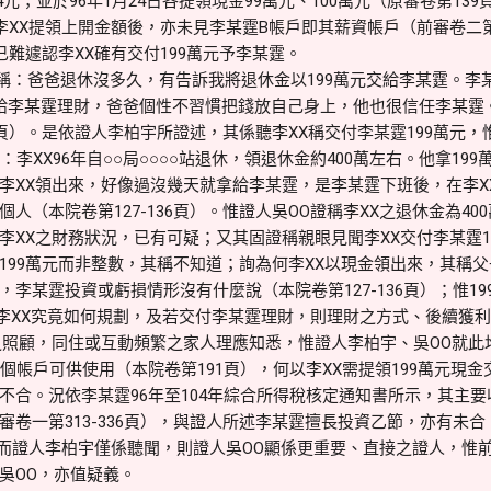
160,934元；並於96年1月24日各提領現金99萬元、100萬元（原審卷第
李XX提領上開金額後，亦未見李某霆B帳戶即其薪資帳戶（前審卷二第
，已難遽認李XX確有交付199萬元予李某霆。
稱：爸爸退休沒多久，有告訴我將退休金以199萬元交給李某霆。李
給李某霆理財，爸爸個性不習慣把錢放自己身上，他也很信任李某霆
20頁）。是依證人李柏宇所證述，其係聽李XX稱交付李某霆199萬元
：李XX96年自○○局○○○○站退休，領退休金約400萬左右。他拿19
李XX領出來，好像過沒幾天就拿給李某霆，是李某霆下班後，在李X
人（本院卷第127-136頁）。惟證人吳OO證稱李XX之退休金為40
李XX之財務狀況，已有可疑；又其固證稱親眼見聞李XX交付李某霆1
199萬元而非整數，其稱不知道；詢為何李XX以現金領出來，其稱
李某霆投資或虧損情形沒有什麼說（本院卷第127-136頁）；惟1
初李XX究竟如何規劃，及若交付李某霆理財，則理財之方式、後續獲
之照顧，同住或互動頻繁之家人理應知悉，惟證人李柏宇、吳OO就此
個帳戶可供使用（本院卷第191頁），何以李XX需提領199萬元現
不合。況依李某霆96年至104年綜合所得稅核定通知書所示，其主
審卷一第313-336頁），與證人所述李某霆擅長投資乙節，亦有未合
霆，而證人李柏宇僅係聽聞，則證人吳OO顯係更重要、直接之證人，惟
吳OO，亦值疑義。