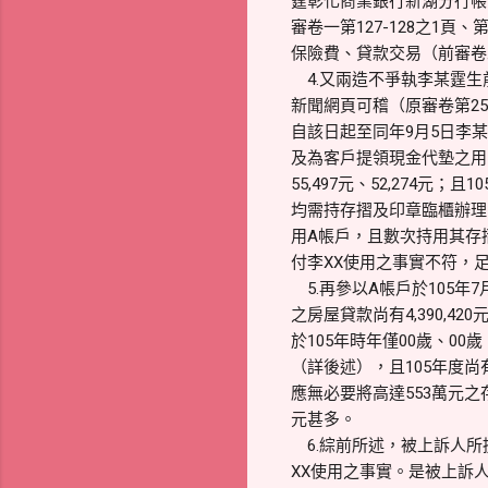
霆彰化商業銀行新湖分行帳號00
審卷一第127-128之1頁
保險費、貸款交易（前審卷
4.又兩造不爭執李某霆生
新聞網頁可稽（原審卷第25
自該日起至同年9月5日李
及為客戶提領現金代墊之用，
55,497元、52,274元
均需持存摺及印章臨櫃辦理（前
用A帳戶，且數次持用其存
付李XX使用之事實不符，
5.再參以A帳戶於105年7
之房屋貸款尚有4,390,4
於105年時年僅00歲、
（詳後述），且105年度
應無必要將高達553萬元之
元甚多。
6.綜前所述，被上訴人所提
XX使用之事實。是被上訴