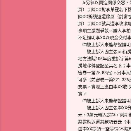
5.另參以兩造關係交惡，
頁）；陳OO對李某霆名下
陳OO訴請返還房屋（前審卷
頁）；陳OO就其遭李玟潔
事項生激烈爭執，證人李柏
不足證明李XX以現金交付李
㈡被上訴人未能舉證證明李
被上訴人固主張○○街房屋
地方法院106年度重訴字第
房地移轉登記至其名下；李
審卷一第75-83頁)。另
可參（前審卷一第321-3
支票，實際上應由李XX收
實。
㈢被上訴人未能舉證證明李
被上訴人固主張李XX分別於9
元、3萬元轉入定存，到期後
某霆應返還其款項云云（本院
由李XX提領一空等情(本