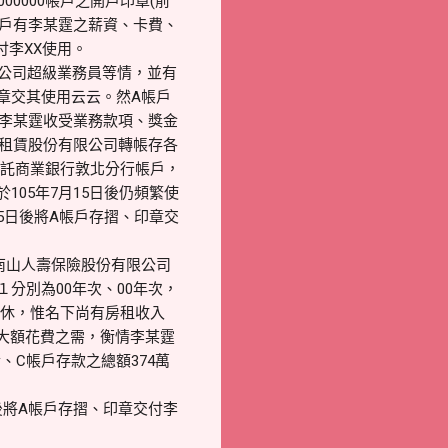
000000帳戶之開戶印章(前
中B帳戶有李某霆之薪資、卡費、
付李XX使用。
公司超級業務員等情，並有
、印章交其使用云云。然A帳戶
為李某霆收受業務款項、獎金
車租賃股份有限公司轉帳存各
開中國信託商業銀行敦北分行帳戶，
於105年7月15日後仍頻繁使
5日後將A帳戶存摺、印章交
霆於南山人壽保險股份有限公司
１分別為00年次、00年次，
退休，惟名下尚有房租收入
大額花費之需，衡情李某霆
、C帳戶存款之總額374萬
後將A帳戶存摺、印章交付李