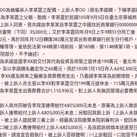
OO為被繼承人李某霆之配偶，上訴人李OO（原名李語嫻，下稱李
某為李某霆之父親、胞姐。李某霆於民國105年9月5日在臺北京華城
訴人同意，竟共謀由李某某自李某霆之中國信託商業銀行00000000
臺幣（下同）35,000元；又於李某霆同年月9日上午9時51分死亡
000元，再於同年月12日轉匯382萬元至其台新商業銀行民生分行帳戶，合計
等情。爰依民法第184條第1項前段、第185條、第1148條第1項
繫屬本院部分，不予論述）。
為承諾返還李XX前交付其代為投資及保管之退休金199萬元、臺北市
及以李語嫻名義定存之60萬元，而於105年7月15日存入4,692,55
，李XX慮及將來之醫療及喪葬費用支出，乃委請李某某為前開領款，
被上訴人亦主張以李XX對李某霆交付199萬元退休金、115萬元房
李某霆支出喪葬費合計1,110,950元，對上訴人有無因管理必要
人與共同被告李玟潔連帶給付4,825,000元本息，原審為上訴人
人連帶給付上訴人4,825,000元本息；另駁回其餘上訴（上訴人
。被上訴人提起第三審上訴，經最高法院廢棄本院前審判決，發回
被上訴人應連帶給付上訴人4,825,000元，及自起訴狀繕本送達
擔保，請准宣告假執行。被上訴人答辯聲明：㈠上訴駁回。㈡如受不