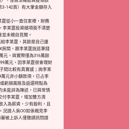
139頁），惟無法確認其提領該
3-142頁）有大筆金額存入
某霆從小一直住家裡，財務
。李某霆投資細項我不清楚
，惟並未親自見聞。
9萬給李某霆，其餘是自己運
X房間，跟李某霆說這筆錢
0萬元，與實際僅為316萬餘
99萬元，因李某霆很會理財
父子間比較有真實感；詢李某
99萬元非小額款項，已占李
利或虧損風險及返還時點為
均未能詳為陳述，已與常情
金交付李某霆，增加雙方清
要收入為薪資，少有股利，且
。況證人吳OO如係親見李
前審被上訴人僅聲請訊問證