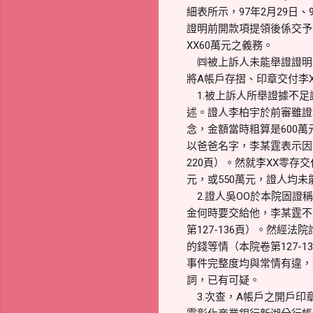
細表所示，97年2月29日、9
證明前開款項提領後係交予
XX60萬元之義務。
㈣被上訴人未能舉證證明李某
將A帳戶存摺、印章交付李
1.被上訴人所舉證據不足證
述。證人李柏宇於前審雖證
念，金額當時粗算是600萬
以爸爸名字，李某霆表示因
220頁）。然就李XX零存
元，或550萬元，證人均
2.證人吳OO於本院固證
金何時要交給他，李某霆不
第127-136頁）。然經
的錢等情（本院卷第127
事件完整度均與常情有違，卻
詞，已有可疑。
3.次查，A帳戶之開戶印