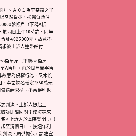
語嫻）、Ａ０１為李某霆之子
商場突然昏迷，送醫急救住
0000號帳戶（下稱A帳
後，於同日上午10時許、同年
4,825,000元，故意不
，請求被上訴人連帶給付
○○街房屋（下稱○○街房
0元至A帳戶，再於同月間將帳
非故意為侵權行為。又本院
租、李語嫻名義定存60萬元
費用償還請求權、不當得利返
敗訴之判決。上訴人提起上
未就敗訴即駁回對李玟潔請求
本院。上訴人於本院聲明：㈠
翌日起至清償日止，按週年利
利判決，願供擔保，請准宣