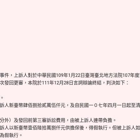
件，上訴人對於中華民國109年1月22日臺灣臺北地方法院107年
發回更審，本院於111年12月28日言詞辯論終結，判決如下：
。
訴人新臺幣肆佰捌拾貳萬伍仟元，及自民國一０七年四月一日起至
分外）及發回前第三審訴訟費用，由被上訴人連帶負擔。
訴人以新臺幣壹佰陸拾萬捌仟元供擔保後，得假執行。但被上訴人
得免為假執行。