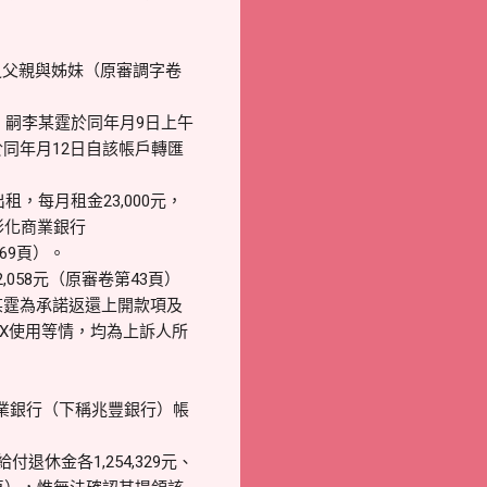
之父親與姊妹（原審調字卷
元；嗣李某霆於同年月9日上午
於同年月12日自該帳戶轉匯
租，每月租金23,000元，
彰化商業銀行
69頁）。
,058元（原審卷第43頁）
李某霆為承諾返還上開款項及
李XX使用等情，均為上訴人所
商業銀行（下稱兆豐銀行）帳
休金各1,254,329元、