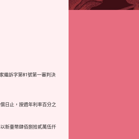
度家繼訴字第81號第一審判決
清償日止，按週年利率百分之
如以新臺幣肆佰捌拾貳萬伍仟