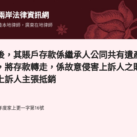
跳到主要內容
 兩岸法律資訊網
陸本地律師，廣東在地律師
後，其賬戶存款係繼承人公同共有遺
，將存款轉走，係故意侵害上訴人之
上訴人主張抵銷
年度家上更一字第16號