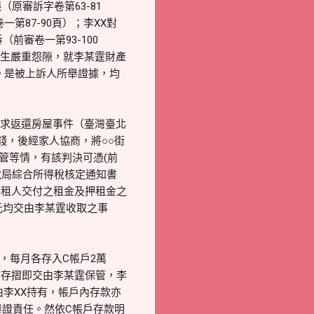
原審訴字卷第63-81
87-90頁）；李XX對
前審卷一第93-100
已生嚴重怨隙，就李某霆財產
。是被上訴人所舉證據，均
請求返還房屋事件（臺灣臺北
金錢，後經家人協商，將○○街
保管等情，有該判決可憑(前
國稅局綜合所得稅核定通知書
取承租人交付之租金及押租金之
萬元均交由李某霆收取之事
間，每月各存入C帳戶2萬
帳戶存摺即交由李某霆保管，李
由李XX持有，帳戶內存款亦
舉證責任。然依C帳戶存款明