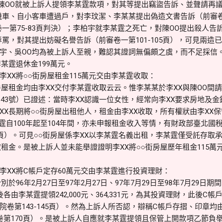
陳OO就被上訴人提領李某霆款項，對其等提出竊盜告訴、並聲請再議（
機車、自小客車遭過戶，對李玟潔、李某某提出偽造文書告訴（前審卷一第
一第75-83頁判決）；李柏宇就李某霆之死亡，對陳OO提出殺人告訴（
辱罵，對其提出妨礙名譽告訴（前審卷一第101-105頁），可見兩造
宇、吳OO均為被上訴人至親，難認其證詞無偏頗之虞，而不足採信
某霆退休金199萬元。
XX將○○街房屋租金115萬元交由李某霆收取：
租金均由李XX交付李某霆收取云云。惟李某某於李XX與陳OO間
643號）已證述：當時李XX認識一位女性，經常向李XX要求房地及
XX長期將○○街房屋出租他人，租金由李XX收取，所有權狀由李XX
李某霆自100年起至104年間，亦未申報租金收入等情，有財政部臺北
36頁）。可見○○街房屋係李XX以李某霆名義出租，李某霆僅受託存
取租金。是被上訴人並未能舉證證明李XX將○○街房屋歷年租金115
XX將C帳戶定存60萬元交由李某霆進行投資理財：
6年2月27日至97年2月27日、97年7月29日至98年7月29日期
各由李某霆提領242,000元、364,331元，為其投資理財，此後C
卷第143-145頁）。然為上訴人所否認，辯稱C帳戶存摺、印章均
院卷第170頁）。是被上訴人自應就李某霆提領且保管上開款項乙節負