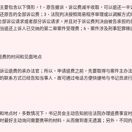
主要包含以下情形，1、原告撤诉，诉讼费减半收取，可以退还一半
还原告的全部诉讼费；3、法院判决按照简易程序审理或以调解方式
全部诉讼请求或者部分诉讼请求，并且对于诉讼费判决由被告承担的
当退还上诉人已交纳的第二审案件受理费；6、案件涉及刑事犯罪移
退费的时间和见面地点
诉讼退费的承办法官；所以，申请退费之前，先要取得与案件主办
的联系方式已经告知当事人，故可通过电话方便快捷地与书记员进
和地点时，多数情况下，书记员会主动告知前往法院办理退费事宜
时最好主动询问需要携带的材料，从而做到查无遗漏；另外，不同