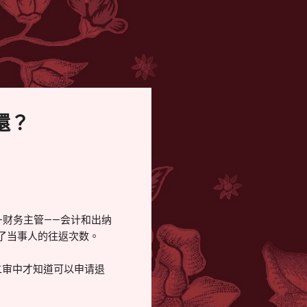
還？
财务主管——会计和出纳
了当事人的往返次数。
审中才知道可以申请退