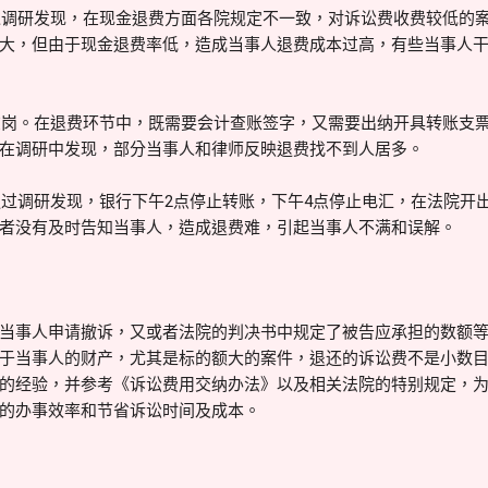
调研发现，在现金退费方面各院规定不一致，对诉讼费收费较低的案
大，但由于现金退费率低，造成当事人退费成本过高，有些当事人
岗。在退费环节中，既需要会计查账签字，又需要出纳开具转账支票
在调研中发现，部分当事人和律师反映退费找不到人居多。
调研发现，银行下午2点停止转账，下午4点停止电汇，在法院开
者没有及时告知当事人，造成退费难，引起当事人不满和误解。
当事人申请撤诉，又或者法院的判决书中规定了被告应承担的数额
于当事人的财产，尤其是标的额大的案件，退还的诉讼费不是小数
的经验，并参考《诉讼费用交纳办法》以及相关法院的特别规定，
的办事效率和节省诉讼时间及成本。