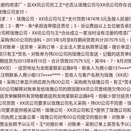
注册的喷漆厂。且XX讯公司员工王*也否认珑瑰公司与XX讯公司存在
珑瑰公司支付。
求：1、珑瑰公司、XX讯公司与王*支付货款187478.5元及按人民
息；2、黄**、朱*承担连带偿还责任；3、诉讼费由以上五位被告承
公司称珑瑰公司、XX讯公司与王*合伙成立一家当时没有注册的喷漆
购伟OO公司的涂料。2013年5月至8月期间货款共计207579.5元，尚欠
5-8月对账单、送货单、采购订单、企业法人营业执照等证据。报价单显
，但只有王*签名。对账单为伟OO公司向珑瑰公司发送，记载的送货
货为2013年8月10日，合计货款207579.5元，其中6、7、8月
X讯），送货地址为龙岗爱联彩云路8号，联系人为周小姐137××××*
注明联系人周小姐137××××****、签收人与客户名称为珑瑰（XX
签收人一致。采购订单显示供应商为伟OO公司，采购商为珑瑰公司，有王*
OO公司解释对账单发给珑瑰公司的原因是XX讯公司曾经拖欠伟OO公
送货单解释所有货物都是送到龙岗爱联彩云路8号，但极少部分送货
公司货款，XX讯公司要求以珑瑰公司名义采购，伟OO公司不同意，珑
公司要求提供相关证明，珑瑰公司、XX讯公司和王*提供了珑瑰公司和
公司执照上加盖公章。珑瑰公司对伟OO公司提交的报价单、对账单、
营业执照予以认可。王*对报价单、对账单、采购订单上其签名予以