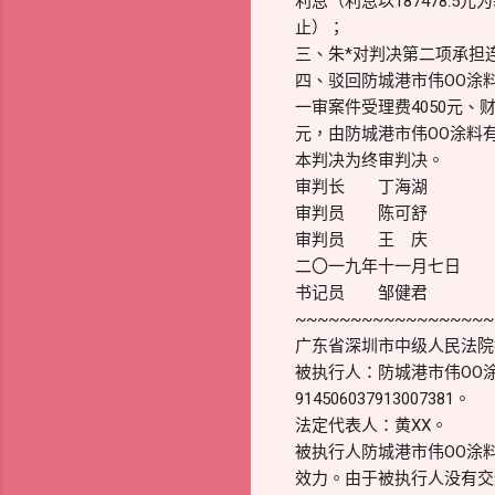
利息（利息以187478.
止）；
三、朱*对判决第二项承担
四、驳回防城港市伟OO涂
一审案件受理费4050元、
元，由防城港市伟OO涂料
本判决为终审判决。
审判长 丁海湖
审判员 陈可舒
审判员 王 庆
二〇一九年十一月七日
书记员 邹健君
~~~~~~~~~~~~~~~~~~
广东省深圳市中级人民法院执 行
被执行人：防城港市伟OO
914506037913007381。
法定代表人：黄XX。
被执行人防城港市伟OO涂
效力。由于被执行人没有交纳