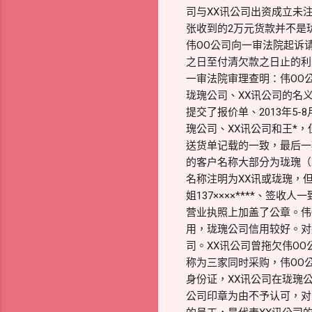
司与XX讯公司出资成立未
张收到的2万元货款并不是
伟OO公司向一审法院起诉请
之日至付清欠款之日止的利
一审法院审理查明：伟OO
珑瑰公司、XX讯公司的名义采
提交了报价单、2013年
瑰公司、XX讯公司和王*
送货单记载的一致，最后一期送
的客户名称大部分为珑瑰（X
名称注明为XX讯或珑瑰，但
姐137××××****、
营业执照上加盖了公章。伟
用，珑瑰公司信用较好。对
司。XX讯公司曾拖欠伟OO
称为三家同时采购，伟OO
身份证，XX讯公司在珑瑰
公司印章为由不予认可，对