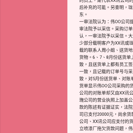
的员工，是代表XX讯公司
后补充的可能。另查明，珑
东。
一审法院认为：伟OO公司
审法院予以采信。采购订单有
认，一审法院予以采信。大
少部分载明客户为XX讯或
载的联系人周小姐、送货地
货物。6、7、8月份送货
致，且送货单上都有员工签
一致，且记载的订单号与采
致，对5月份送货单、对账
货单显示伟OO公司采购的
公司的对账单却又由XX讯
瑰公司的营业执照上加盖公
款的陈述有证据证实，法院予
司已支付20000元，尚余
公司、XX讯公司应支付的货
立喷漆厂拖欠货款问题，伟