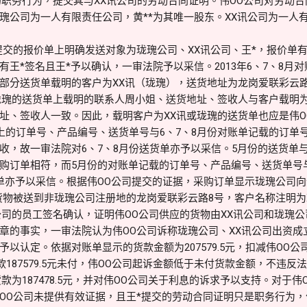
的职务行为，提交其与XX讯公司的劳动合同证明。伟OO公司对劳动
瑰公司为一人有限责任公司，黄**为其唯一股东。XX讯公司为一人
提交的报价单上明确发送对象为珑瑰公司、XX讯公司、王*，报价单有
王*签名且王*予以确认，一审法院予以采信。2013年6、7、8月对
部分送货单载明的客户为XX讯（珑瑰），送货地址为龙岗爱联彩云
珑瑰的送货单上载明的联系人周小姐、送货地址、签收人与客户载明为
址、签收人一致。因此，载明客户为XX讯或珑瑰的送货单也应是伟O
单上的订单号、产品编号、送货单号与6、7、8月份对账单记载的订单
收，故一审法院对6、7、8月份送货单亦予以采信。5月份的送货单与
购订单相符，而5月份的对账单记载的订单号、产品编号、送货单号
单亦予以采信。根据伟OO公司提交的证据，采购订单显示珑瑰公司向
货物被送到非珑瑰公司注册地的龙岗爱联彩云路8号，客户名称注明为
公司的员工签名确认，证明伟OO公司供应的货物由XX讯公司和珑瑰公
章的事实，一审法院认为伟OO公司诉称珑瑰公司、XX讯公司出资成
以认定。依据对账单显示的货款金额为207579.5元，扣减伟OO公
货款187579.5元未付，伟OO公司起诉金额低于未付货款金额，不违
款为187478.5元，并对伟OO公司关于利息的诉求予以支持。对于伟
OO公司未提供有效证据，且王*提交的劳动合同证明只是职务行为，