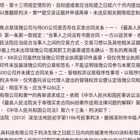
项、第十三项规定情形的，自知道或者应当知道之日起六个月内提出。
以推翻原判决。黄**提交该证据并申请再审，未违反相关期限规定
焦点是珑瑰公司与伟OO公司是否存在买卖合同关系。一、《最高人
》第一条第一款规定：“当事人之间没有书面合同，一方以送货单、
民法院应当结合当事人之间的交易方式、交易习惯以及其他相关证
单据上均未出现珑瑰公司或其职工的盖章或签名确认，签名的周海莲
支付。XX讯公司虽然在珑瑰公司营业执照复印件盖章，但仅凭营业执
印件未加盖珑瑰公司的公章和签名，不能证明珑瑰公司参与本案交
伟OO公司并未建立合同关系。二、管辖权异议是程序性事项，以程序
判决书中，仅凭委托诉讼代理人提出的管辖权异议便认定珑瑰公司和
证，明显不当，应当予以纠正。
有限公司和黄**的再审请求成立。依照《中华人民共和国民事诉讼
《最高人民法院关于审理买卖合同纠纷案件适用法律问题的解释》
、《中华人民共和国公司法》第六十三条，判决如下：
院（2013）深龙法地民初字第1106号民事判决，撤销深圳市中级人
具科技有限公司于判决生效之日起三日内向防城港市伟OO涂料有限公司支