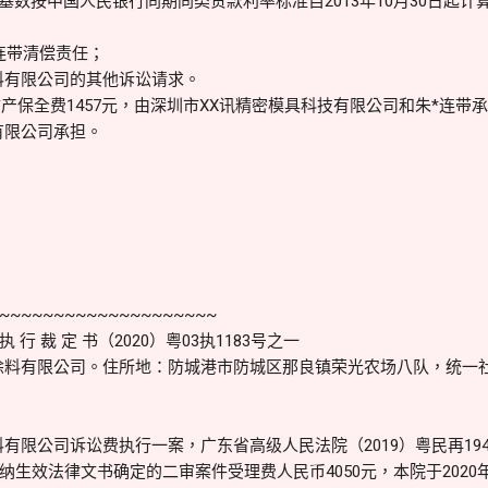
5元为基数按中国人民银行同期同类贷款利率标准自2013年10月30日起
连带清偿责任；
料有限公司的其他诉讼请求。
财产保全费1457元，由深圳市XX讯精密模具科技有限公司和朱*连带承
有限公司承担。
~~~~~~~~~~~~~~~~~~~~
 裁 定 书（2020）粤03执1183号之一
涂料有限公司。住所地：防城港市防城区那良镇荣光农场八队，统一
料有限公司诉讼费执行一案，广东省高级人民法院（2019）粤民再19
生效法律文书确定的二审案件受理费人民币4050元，本院于2020