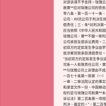
对该诉请不予支持。珑瑰公
故黄**应对珑瑰公司的债
零八条、第一百一十一条、
公司、XX讯公司于判决生效
偿责任；三、朱*对判决第
应当依照《中华人民共和国
珑瑰公司、黄**不服一审
公司承担全部诉讼费用。二
初双方约定如发生争议由罗
就涉案货款承担清偿责任。
“当初双方约定如发生争议
司系一人有限责任公司，黄
**与珑瑰公司上诉理由不
一百七十条第一款第（一）
一审、二审法院认定的事实
和录音文件一份、中国移动
权约定与珑瑰公司和黄**
诉讼法》第二百条第一项规
判决、裁定的。”，第二百