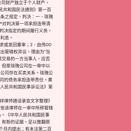
公司财产独立于个人财产，
人民共和国民法通则》第一百
三条之规定，判决：一、珑瑰
**对判决第一项承担连带清
按判决指定的期间履行义务，
务利息。
求或发回重审；2、由伟OO
出管辖权异议，理由为“当
案交易的一方当事人，应否
，但是珑瑰公司在一审中以
O公司存在买卖关系。珑瑰公
公司的债务承担连带责任。黄
华人民共和国民事诉讼法》第
贵祥律师通话录音文字整理》
主张该律师在一审中所称管辖
系。《中华人民共和国民事
）有新的证据，足以推翻原
六个月内提出；有本法第二百