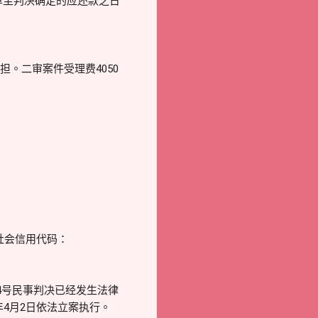
计算至判决确定的应还款之日
担。二审案件受理费4050
社会信用代码：
4号民事判决已经发生法律
年4月2日依法立案执行。