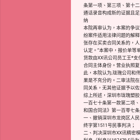
条第一项、第三项、第十二
通话录音构成新的证据且足
纳
本院再审认为，本案的争议
纷案件适用法律问题的解释
张存在买卖合同关系的，人
认定。”本案中，报价单等
货款由XX讯公司员工王*
合同主体身份。营业执照复
此，本院认为,珑瑰公司和
果是不充分的。二审法院在
同关系，无其他证据予以佐
综上所述，深圳市珑瑰塑胶
一百七十条第一款第二项、
和国合同法》第一百零七条
一、撤销深圳市龙岗区人民法
终字第1511号民事判决；
二、判决深圳市XX讯精密模