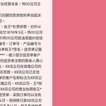
合伙经营关系。伟OO公司主
银行同期同类贷款利率自起诉
担。
厂，由王*负责经营，对外以
187478.5元。伟OO公司
示伟OO公司就油漆报价给珑
单编号、订单号、产品编号与
对账单有王*签名。送货单记载
***，极少部分送货单客户
讯）的送货单注明的联系人周小
签名。XX讯公司在珑瑰公司的
司货款，XX讯公司已无信
单的客户名称标注为XX讯公
瑰公司、XX讯公司、王*辩
XX讯公司的营业执照和王*
送货单、采购订单均以没有
认可，但辩称只是XX讯公司