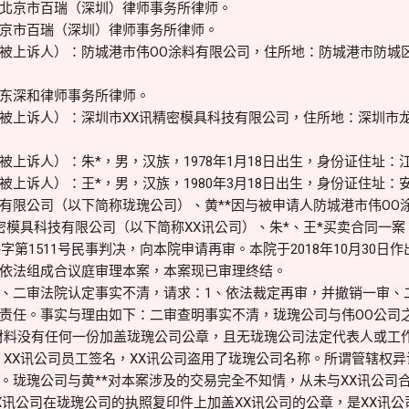
北京市百瑞（深圳）律师事务所律师。
京市百瑞（深圳）律师事务所律师。
被上诉人）：防城港市伟OO涂料有限公司，住所地：防城港市防城
东深和律师事务所律师。
被上诉人）：深圳市XX讯精密模具科技有限公司，住所地：深圳市
上诉人）：朱*，男，汉族，1978年1月18日出生，身份证住址：
被上诉人）：王*，男，汉族，1980年3月18日出生，身份证住址：
有限公司（以下简称珑瑰公司）、黄**因与被申请人防城港市伟OO
精密模具科技有限公司（以下简称XX讯公司）、朱*、王*买卖合同一
字第1511号民事判决，向本院申请再审。本院于2018年10月30日作出（
依法组成合议庭审理本案，本案现已审理终结。
、二审法院认定事实不清，请求：1、依法裁定再审，并撤销一审、
责任。事实与理由如下：二审查明事实不清，珑瑰公司与伟OO公司
材料没有任何一份加盖珑瑰公司公章，且无珑瑰公司法定代表人或工
、XX讯公司员工签名，XX讯公司盗用了珑瑰公司名称。所谓管辖权
。珑瑰公司与黄**对本案涉及的交易完全不知情，从未与XX讯公司合
X讯公司在珑瑰公司的执照复印件上加盖XX讯公司的公章，是XX讯