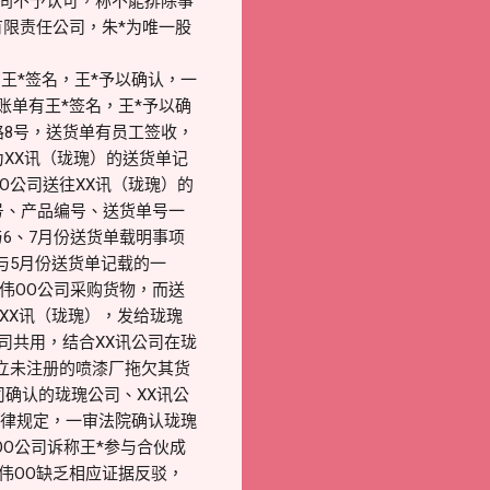
合同不予认可，称不能排除事
有限责任公司，朱*为唯一股
王*签名，王*予以确认，一
账单有王*签名，王*予以确
路8号，送货单有员工签收，
XX讯（珑瑰）的送货单记
O公司送往XX讯（珑瑰）的
号、产品编号、送货单号一
6、7月份送货单载明事项
与5月份送货单记载的一
伟OO公司采购货物，而送
XX讯（珑瑰），发给珑瑰
司共用，结合XX讯公司在珑
立未注册的喷漆厂拖欠其货
司确认的珑瑰公司、XX讯公
反法律规定，一审法院确认珑瑰
OO公司诉称王*参与合伙成
伟OO缺乏相应证据反驳，