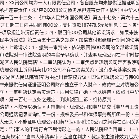
司、XX讯公司均为一人有限责任公司，各自股东均未提供证据证明
务承担连带责任，朱*应对XX讯公司债务承担连带责任。依照《中华
第一百一十二条，《中华人民共和国公司法》第五十七条、第六十
之日起三日内共同向伟OO公司支付货款187478.5元及利息；二、黄
一项承担连带清偿责任；四、驳回伟OO公司其他诉讼请求。如果未
民事诉讼法》第二百五十三条之规定，加倍支付迟延履行期间的债
判决，上诉请求：1、撤销一审判决、依法驳回伟OO公司的全部诉讼请
审法院对一审法院查明的事实予以确认，并查明珑瑰公司在一审时提
湖区人民法院管辖”。二审法院认为，二审焦点是珑瑰公司是否系涉
珑瑰公司上诉称其与伟OO公司不存在买卖关系，没有参与涉案交易
由罗湖区人民法院管辖”为由提出管辖权异议，即认可珑瑰公司与伟O
**未提供任何证据证明公司财产独立于个人财产，故黄**应对珑瑰
成立，一审判决认定事实清楚、适用法律正确，予以维持。依照《中
项、第一百七十五条之规定，判决驳回上诉，维持原判。
清楚，本院予以确认。再审期间，珑瑰公司和黄**提交《黄**与王
公司通话记录查询结果一份、授权委托书和律师事务所所函一份，
本人无关，不能证明珑瑰公司和黄**认可同伟OO公司之间存在合同关
定：“当事人的申请符合下列情形之一的，人民法院应当再审：（一
零五条规定：“当事人申请再审，应当在判决、裁定发生法律效力后