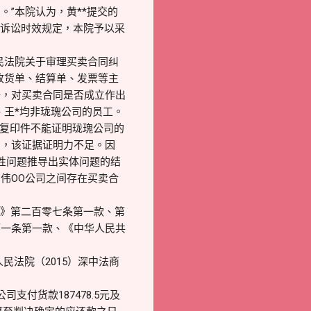
”本院认为，黄**提交的
和诉讼时效规定，本院予以采
民法院关于审理买卖合同纠
收货单、结算单、发票等主
据，对买卖合同是否成立作出
、王*均非珑瑰公司的员工。
照复印件不能证明珑瑰公司的
易，该证据证明力不足。因
性问题推导出实体问题的结
伟OO公司之间存在买卖合
法》第二百零七条第一款、第
第一条第一款、《中华人民共
民法院（2015）深中法商
付货款187478.5元及