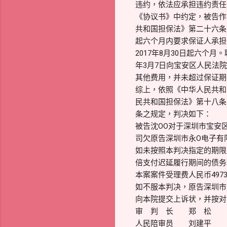
违约，依法应承担违约责任
《协议书》中约定，被告作
共和国担保法》第二十六条
起六个月内要求保证人承担
2017年8月30日起六个月
年3月7日向宝安区人民法
其他费用，并未超过保证期
综上，依照《中华人民共和
民共和国担保法》第十八条
条之规定，判决如下：
被告沈OO对于深圳市宝安区
司欠原告深圳市永O电子有限
如未按照本判决指定的期限
倍支付迟延履行期间的债务
本案案件受理费人民币497
如不服本判决，原告深圳市
向本院提交上诉状，并按对
审 判 长 郑 松
人民陪审员 刘建平