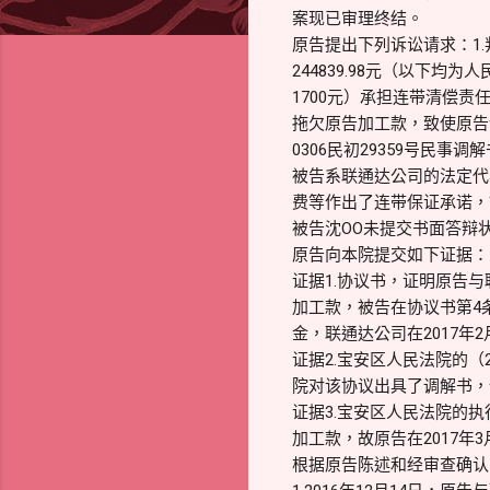
案现已审理终结。
原告提出下列诉讼请求：1
244839.98元（以下均为
1700元）承担连带清偿
拖欠原告加工款，致使原告
0306民初29359号民事
被告系联通达公司的法定代
费等作出了连带保证承诺，
被告沈OO未提交书面答辩
原告向本院提交如下证据：
证据1.协议书，证明原告与
加工款，被告在协议书第4
金，联通达公司在2017
证据2.宝安区人民法院的（
院对该协议出具了调解书，调
证据3.宝安区人民法院的执
加工款，故原告在2017年
根据原告陈述和经审查确认