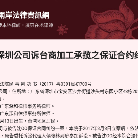
跳到主要內容
 兩岸法律資訊網
陸本地律師，廣東在地律師
深圳公司诉台商加工承揽之保证合约
 事 判 决 书（2017）粤0391民初700号
公司，住所地：广东省深圳市宝安区沙井街道沙头村东园小区48栋20
理。
广东深和律师事务所律师。
广东深和律师事务所律师。
年1月13日出生，台湾地区居民，
与被告沈OO保证合同纠纷一案，本院于2017年3月8日立案后，依法
理，原告委托诉讼代理人侯张林到庭参加诉讼。被告沈OO经本院合法