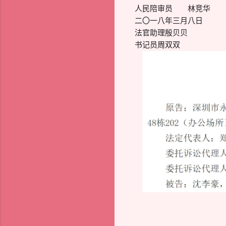
人民陪审员 林竞华
二〇一八年三月八日
法官助理殷贝贝
书记员周双双