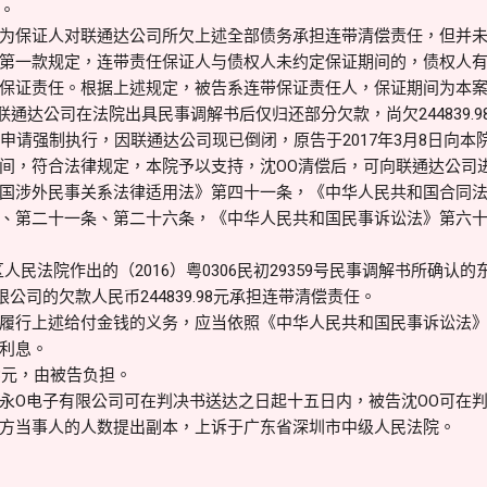
。
为保证人对联通达公司所欠上述全部债务承担连带清偿责任，但并
第一款规定，连带责任保证人与债权人未约定保证期间的，债权人
保证责任。根据上述规定，被告系连带保证责任人，保证期间为本
。联通达公司在法院出具民事调解书后仅归还部分欠款，尚欠244839.9
院申请强制执行，因联通达公司现已倒闭，原告于2017年3月8日向
间，符合法律规定，本院予以支持，沈OO清偿后，可向联通达公司
国涉外民事关系法律适用法》第四十一条，《中华人民共和国合同
、第二十一条、第二十六条，《中华人民共和国民事诉讼法》第六
人民法院作出的（2016）粤0306民初29359号民事调解书所确认
公司的欠款人民币244839.98元承担连带清偿责任。
履行上述给付金钱的义务，应当依照《中华人民共和国民事诉讼法
利息。
3元，由被告负担。
永O电子有限公司可在判决书送达之日起十五日内，被告沈OO可在
方当事人的人数提出副本，上诉于广东省深圳市中级人民法院。