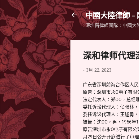
中國大陸律師 -
深圳衛律師團隊：中國大
深和律师代理
-
3月 22, 2023
广东省深圳前海合作区人民法院民
原告：深圳市永O电子有限
法定代表人：郑OO，总经
委托诉讼代理人：侯张林，
委托诉讼代理人：王述勇，
被告：沈OO，男，1956
原告深圳市永O电子有限公司
月29日公开开庭进行了审