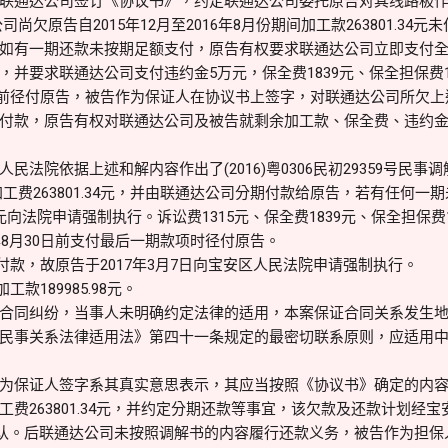
，原告与联通达公司签订《协议书》，约定联通达公司委托原告对其线路
公司尚欠原告自2015年12月至2016年8月份期间加工款263801.3
有一期还款未按期足额支付，原告有权要求联通达公司立即支付全部欠款
并要求联通达公司支付违约金5万元，保全费1839元、保全担保费1
30日前径付原告，被告作为保证人在协议书上签字，对联通达公司所欠
付款，原告有权对联通达公司及被告就剩余加工款、保全费、违约
宝安区人民法院依据上述和解内容作出了(2016)粤0306民初29359号
原告加工费263801.34元，并由联通达公司分期付款给原告，若有任何
向法院申请强制执行。诉讼费1315元、保全费1839元、保全担保费17
年8月30日前支付最后一期款项时径付原告。
付款，故原告于2017年3月7日向宝安区人民法院申请强制执行。
款189985.98元。
合同纠纷，当事人未明确约定法律的适用，本案保证合同关系发生
民事关系法律适用法》第四十一条规定的最密切联系原则，应适用
为保证人签字系其真实意思表示，其应当按照《协议书》确定的内
263801.34元，并约定分期还款等事宜，该欠款及还款计划经宝安区人
书确认。后联通达公司未按照调解书的内容履行还款义务，被告作为担