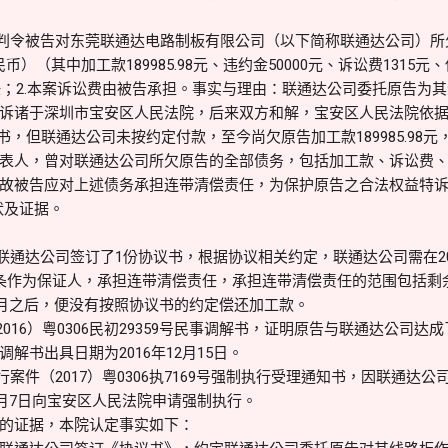
.判令被告对东莞联通达电路制板有限公司（以下简称联通达公司）
人民币）（其中加工款189985.98元、违约金50000元、诉讼费1315
责任；2.本案诉讼费由被告承担。事实与理由：联通达公司委托原告为
诉诸于深圳市宝安区人民法院，后来双方和解，宝安区人民法院依据和解
调解书，但联通达公司未按约定付款，至今尚欠原告加工款189985.9
表人，曾对联通达公司所欠原告的全部债务，包括加工款、诉讼费
故被告应对上述债务承担连带清偿责任，为保护原告之合法权益特
状及证据。
联通达公司签订了1份协议书，根据协议相关约定，联通达公司需在20
条作为保证人，承担连带清偿责任，承担连带清偿责任的范围包括剩
年2月之后，便没有按照协议书的约定偿还加工款。
2016）粤0306民初29359号民事调解书，证明原告与联通达公司
解书出具日期为2016年12月15日。
行案件（2017）粤0306执7169号强制执行受理通知书，因联通达
3月7日向宝安区人民法院申请强制执行。
的证据，本院认定事实如下：