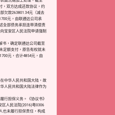
板作表面沉锡加工处理，截至
4元未付，双方达成还款协议，约
263801.34元（减去
700元，由联通达公司承
上述全部债务承担连带清偿责
金向宝安区人民法院申请强制
民事调解书，确定联通达公司截至
一期未足额支付，原告有权就未
00元，合计4854元，由
地在中华人民共和国大陆，故
中华人民共和国大陆法律作为
容履行担保义务。《协议书》
民法院(2016)粤0306
保人也未履行担保责任，构成