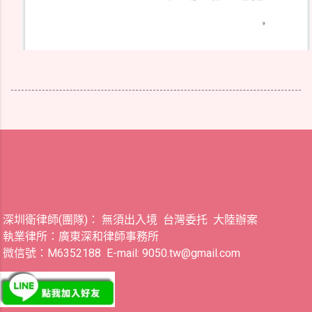
深圳衛律師(團隊)： 無須出入境 台灣委托 大陸辦案
執業律所：廣東深和律師事務所
微信號：M6352188 E-mail: 9050.tw@gmail.com