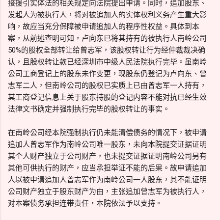
接援引实体法的相关规定向法院提出申请。同时，追加股东、
发起人为被执行人，将对被追加人的实体权利义务产生重大影
响，故应当充分保障被申请追加人的程序性权益。具体到本
案，从前述查明可知，卢向东已将其持有的被执行人南岭公司
50%的股权全部转让给曾志军，该股权转让行为经仲裁裁决确
认，且股权转让款已经深圳市中级人民法院执行完毕。虽南岭
公司工商登记上的股东未作变更，现股东仍登记为卢向东、曾
志军二人，但南岭公司的股权已实质上已由曾志军一人持有，
其工商登记信息上关于股东持股的登记内容不能对抗已经生效
法律文书确定并强制执行完毕的股权转让的事实。
在南岭公司经本院强制执行仍未能清偿债务的情况下，被申请
追加人曾志军作为南岭公司唯一股东，未向本院提交证据证明
其个人财产独立于公司财产，也未提交证据证明南岭公司另有
其他可供执行的财产，应当承担举证不能的后果。故申请追加
人以被申请追加人曾志军作为南岭公司一人股东，其不能证明
公司财产独立于股东财产为由，主张追加曾志军为被执行人，
对本案债务承担连带责任，本院依法予以支持。