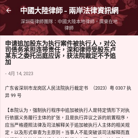
跳到主要內容
中國大陸律師 - 兩岸法律資訊網
深圳衛律師團隊：中國大陸本地律師，廣東在地
律師
申请追加股东为执行案件被执行人，对公
司债务承担连带责任，深和律师受股东卢
某东之委托出庭应诉，获法院裁定不予追
加
-
4月 14, 2023
广东省深圳市龙岗区人民法院执行裁定书 （2023）粤 0307 执
异 99 号
【本院认为，强制执行程序中追加被执行人是特定情形下对执
行依据义务履行主体的扩张，且是执行异议之诉的前置程序，
应当严格遵照法律及司法解释关于追加被执行人主体的相关规
定，以及形式审查为主原则。当事人不能突破该司法解释而直