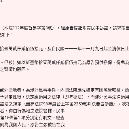
rs
（本院112年度智易字第3號），經原告提起附帶民事訴訟，請求損害
決如下：
拾壹萬貳仟貳佰伍拾元，及自民國一一一年十一月九日起至清償日
。但被告如以新臺幣拾壹萬貳仟貳佰伍拾元為原告預供擔保，得免
之聲請均駁回。
或外國地者，為涉外民事事件，內國法院應先確定有國際管轄權，
予以定性後，決定應適用之法律（即準據法），而涉外民事法律適
法之規定（最高法院98年度台上字第2259號判決要旨參照）。次
者，得由行為地之法院管轄，民事
第15條第1 項分別定有明文。經查
則為我國人民，原告主張被告在我