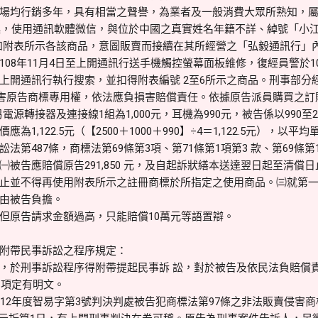
場均行銷多年，具有相當之聲譽，為業者及一般消費大眾所熟知，
間起，使用通訊軟體微信，與位於中國之真實姓名年籍不詳、綽號「小江
販入如附表所示各該商品，意圖販賣而接續在其所經營之「弘毅通訊行」
08年11月4日至上開通訊行送手機觸控螢幕面板維修，復經員警於109
上開通訊行執行搜索，並扣得附表編號 2至6所示之商品。刑事部分經
告侵害原告商標專用權，依法應負損害賠償責任。依據原告派員購買之訂
另電源轉接器及連接線1組為1,000元，耳機為990元，被告係以990至
1,122.5元（【2500＋1000＋990】÷4＝1,122.5元），以
法第487條，商標法第69條第3項、第71條第1項第3 款、第69條
被告應賠償原告291,850 元，及自起訴狀繕本送達翌日起至清償
止並不得再使用附表所示之註冊商標於所指定之使用商品。㈢就第
由被告負擔。
但原告請求金額過高，只能賠償10萬元等語置辯。
附帶民事訴訟之程序規定：
於刑事訴訟程序得附帶提起民事訴 訟，對於被告及依民法負賠償
1項定有明文。
12年度智易字第3號判決判處被告犯商標法第97條之非法販賣侵害