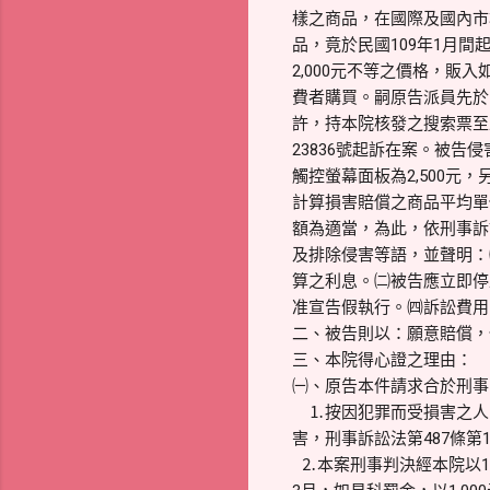
樣之商品，在國際及國內市
品，竟於民國109年1月
2,000元不等之價格，
費者購買。嗣原告派員先於1
許，持本院核發之搜索票至
23836號起訴在案。被
觸控螢幕面板為2,500元，
計算損害賠償之商品平均單價應為
額為適當，為此，依刑事訴訟
及排除侵害等語，並聲明：㈠
算之利息。㈡被告應立即停
准宣告假執行。㈣訴訟費用
二、被告則以：願意賠償，
三、本院得心證之理由：
㈠、原告本件請求合於刑事
⒈按因犯罪而受損害之人，
害，刑事訴訟法第487條第
⒉本案刑事判決經本院以1