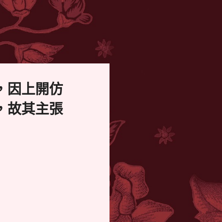
，因上開仿
，故其主張