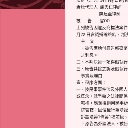
法定代理人 Jeffrey L. Mye
訴訟代理人 謝天仁律師
陳建至律師
被 告 官OO
上列被告因違反商標法案件
月22 日言詞辯論終結，判
主 文
一、被告應給付原告新臺幣
之利息。
二、本判決第一項得假執行
三、原告其餘之訴及假執行
事實及理由
壹、程序方面：
一、按民事事件涉及外國人
或概念，就爭執之法律關係
轄權，應類推適用民事訴訟
院管轄；因侵權行為涉訟
訴訟法第1條第1項前段、
，原告為外國法人，被告