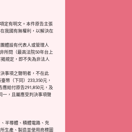
 項定有明文。本件原告主張
告在我國有無權利，以解決在
人團體設有代表人或管理人
非所問（最高法院50年台上
首揭規定，即不失為非法人
判決事項之聲明者，不在此
幣（下同）233,350元，
付原告291,850元，及
同一，且屬應受判決事項聲
、半導體、積體電路、充
告所生產、製造並使用商標圖