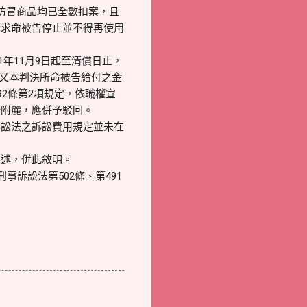
仿冒商品均已全數扣案，且
請求命被告停止並不得再使用
11年11月9日起至清償日止，
。又本判決所命被告給付之金
92條第2項規定，依職權宣
所附麗，應併予駁回。
訴訟法之訴訟費用規定並未在
論述，併此敘明。
訴訟法第502條、第491