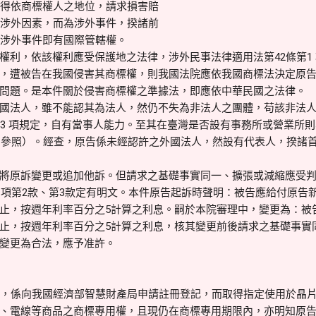
得依商標權人之地位，請求損害賠
涉外因素，而為涉外事件，揆諸前
涉外事件即有國際管轄權。
權利，依該權利應受保護地之法律，涉外民事法律適用法第42條第1
，遭被告在我國侵害其商標權，則我國法院應依我國商標法決定原
問題。是本件關於侵害商標權之準據法，即應依中華民國之法律。
國法人，雖不能認其為法人，然仍不失為非法人之團體，苟該非法
第3 項規定，自有當事人能力。至其在臺灣是否設有事務所或營業所則
意旨參照）。經查，原告係未經認許之外國法人，然設有代表人，揆諸
將原訴變更或追加他訴。但請求之基礎事實同一、擴張或減縮應受
1項第2款、第3款定有明文。本件原告起訴時聲明：被告應給付原告新臺
止，按週年利率百分之5計算之利息。嗣於本院審理中，變更為：被告應給
止，按週年利率百分之5計算之利息，核其變更前後請求之基礎事實
其變更為合法，應予准許。
，係向我國經濟部智慧財產局申請註冊登記，而取得指定使用於晶片
、電線等商品之商標專用權，且現仍在商標專用期限內，亦明知原