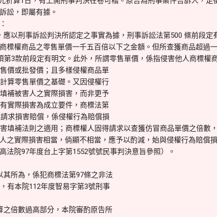
000元折算1日，有上開刑事判決在卷可稽。原告為刑事案件告訴人，
訴訟，即屬有據。
：
應以刑事訴訟判決所認定之事實為據，刑事訴訟法第500 條前段定
商標權商品之零售單價一千五百倍以下之金額。但所查獲商品超過
1項第3款前段定有明文。此外，所謂零售單價，係指侵害他人商標權
售價或批發價；且多樣侵權商品單
計算零售單價之基礎。又因侵權行
填補被害人之實際損害，而非更予
有實際損害為成立要件，商標法第
請求損害賠償，係侵權行為賠償損
害填補法則之適用；商標權人固得請求以查獲仿冒商品單價之倍數，
人之實際損害相當，倘顯不相當，應予以酌減，始與侵權行為賠償
法院97年度台上字第1552號號民事判決意旨參照）。
其所為，係犯商標法第97條之非法
有本院112年度智易字第3號刑事
算之倍數過高部分，本院審酌原告所