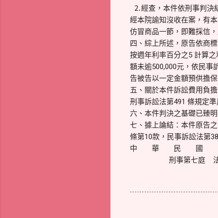
⒉經查，本件依刑事判決
經本院諭知沒收在案，有本
仿冒商品一節，即難採信，
四、綜上所述，原告依商標法第
按週年利率百分之5 計算
額未逾500,000元，依
告被告以一定金額預供擔保
五、關於本件訴訟費用負擔
刑事訴訟法第491 條規
六、本件判決之基礎已臻明
七、據上論結：本件原告之訴
條第10款，民事訴訟法第3
中 華 民 國 1
刑事第七庭 法 