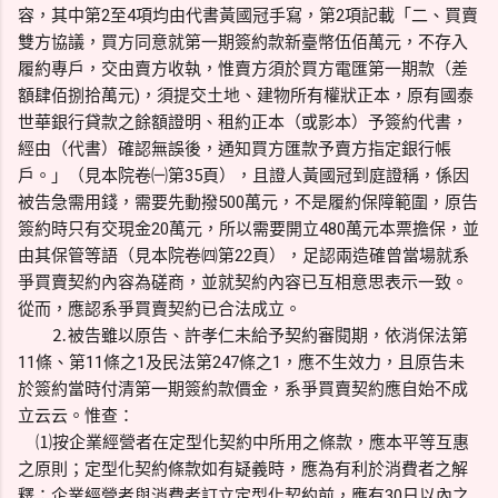
容，其中第2至4項均由代書黃國冠手寫，第2項記載「二、買賣
雙方協議，買方同意就第一期簽約款新臺幣伍佰萬元，不存入
履約專戶，交由賣方收執，惟賣方須於買方電匯第一期款（差
額肆佰捌拾萬元)，須提交土地、建物所有權狀正本，原有國泰
世華銀行貸款之餘額證明、租約正本（或影本）予簽約代書，
經由（代書）確認無誤後，通知買方匯款予賣方指定銀行帳
戶。」（見本院卷㈠第35頁），且證人黃國冠到庭證稱，係因
被告急需用錢，需要先動撥500萬元，不是履約保障範圍，原告
簽約時只有交現金20萬元，所以需要開立480萬元本票擔保，並
由其保管等語（見本院卷㈣第22頁），足認兩造確曾當場就系
爭買賣契約內容為磋商，並就契約內容已互相意思表示一致。
從而，應認系爭買賣契約已合法成立。
⒉被告雖以原告、許孝仁未給予契約審閱期，依消保法第
11條、第11條之1及民法第247條之1，應不生效力，且原告未
於簽約當時付清第一期簽約款價金，系爭買賣契約應自始不成
立云云。惟查：
⑴按企業經營者在定型化契約中所用之條款，應本平等互惠
之原則；定型化契約條款如有疑義時，應為有利於消費者之解
釋；企業經營者與消費者訂立定型化契約前，應有30日以內之