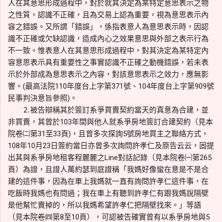
人在其意思形成過程中，對於就其決定為某特定意思表示之物
之性質，認識不正確，且為交易上認為重要，視為意思表示內
容之錯誤。又所謂「錯誤」，係指表意人為意思表示時，因認
識不正確或欠缺認識，造成內心之效果意思與外部之表示行為
不一致。惟表意人在其意思形成過程中，對其決定為某特定內
容意思表示具有重要性之事實認識不正確之動機錯誤，若未表
示於外部成為意思表示之內容，對該意思表示之效力，應無影
響。(最高法院110年度台上字第371號、104年度台上字第909號
民事判決意旨參照)。
⒉被告辯稱其於簽訂系爭買賣契約當天的真意為合建，並
非買賣，其曾於103年間與他人就系爭房地簽訂合建契約（見本
院卷㈡第31至33頁)，且曾多次探詢5號房地買主之聯絡方式，
108年10月23日簽約當日亦曾多次詢問許孝仁及原告云云，固提
出其與系爭房地租客程麗麗之Line對話記錄（見本院卷㈠第265
頁）為證，且證人萬約瑟到庭證稱「我媽好像蠻在意是不是合
建的這件事，因為在車上我媽就一直有詢問許孝仁這件事，在
吃飯時我媽也有問過；我在車上有聽到許孝仁有跟我媽說隔壁
是他幫忙賣掉的，所以我媽希望許孝仁把隔壁找來。」等語
（見本院卷㈣第8至10頁），可認被告確實曾有以系爭房地與5