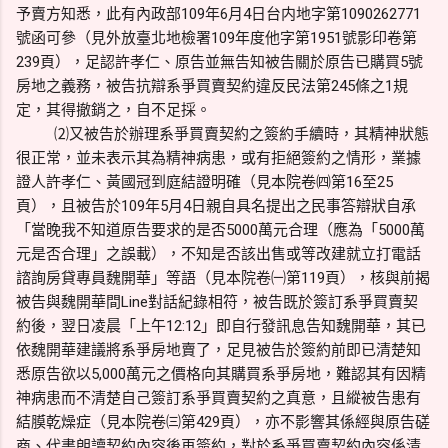
予賣方知悉，此有內政部109年6月4日台内地字第1090262771
號函可參（見外放臺北地檢署109年度他字第1951號影印卷第
239頁），足認許孝仁、原告並無告知被告關於原告已購買5號
房地之義務，被告抗辯系爭買賣契約違反民法第245條之1規
定，其得撤銷之，自不足採。
⑵又被告於辦理系爭買賣契約之簽約手續時，其精神狀態
很正常，並未表示其為精神病患，或有拒絕簽約之情形，業據
證人許孝仁、黃國冠到庭結證明確（見本院卷㈣第16至25
頁），且被告於109年5月4日親自具名提出之民事答辯狀自承
「當晚我不知道原告要求的是否5000萬元合理（應為「5000萬
元是否合理」之誤載），不知是否該出售或等改建就立打電話
諮詢房貸專員魏開華」等語（見本院卷㈠第119頁），核與前揭
被告與魏開華間Line對話紀錄相符，被告既於簽訂系爭買賣契
約後，翌日凌晨「上午12:12」即自行發訊息告知魏開華，其已
依魏開華建議將系爭房地賣了，足見被告於簽約前即已清楚知
悉原告欲以5,000萬元之價格向其購買系爭房地，難認其有因精
神病患而不清楚自己簽訂系爭買賣契約之真意，且縱被告患有
結膜乾燥症（見本院卷㈢第429頁），亦不影響其係經與原告磋
商、代書朗讀契約內容後再簽約，對於系爭買賣契約內容係清