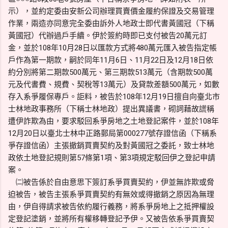
示），並約定委由安新公司辦理買賣價金履約保證及交易管理
作業，兩造亦同意完全委由訴外人地政士即代書黃國冠（下稱
黃國冠）代辦過戶手續。伊於簽約時即已支付被告20萬元訂
金，並於108年10月28日以匯款方式將480萬元匯入被告指定帳
戶作為第一期款，嗣於同年11月6日、11月22日及12月18日依
約分別將第二期款500萬元、第三期款513萬元（含期款500萬
元及代書費、規費、契稅等13萬元）及貸款差額500萬元，如數
存入系爭履保專戶。詎料，被告於108年12月19日擅自向臺北市
士林地政事務所（下稱士林地政）提出異議書，砌詞藉故謊稱
遭伊詐欺為由，要求駁回系爭房地之土地登記案件，並於108年
12月20日以臺北士林中正路郵局第000277號存證信函（下稱系
爭存證信函）主張撤銷買賣契約及對黃國冠之委託，致士林地
政依土地登記規則第57條第1項、第3項規定駁回伊之登記申請
案。
㈡被告係於自由意思下簽訂系爭買賣契約，伊並無詐欺或脅
迫被告，被告主張系爭買賣契約有無效或得撤銷之原因為無理
由，伊自得請求被告依約履行義務，將系爭房地上之抵押權設
定登記塗銷，並將所有權移轉登記予伊。又被告依系爭買賣契