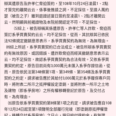
辯其遭原告及許孝仁脅迫簽約，至108年10月24日凌晨1、2點
才簽完約離開云云，係事後推諉之詞，不足採信。至證人萬約
瑟（被告之子）雖到庭證述當日簽約至凌晨1、2點才離開云
云，然明顯與前揭證物及本院前開認定不符，不足採信。
⑸綜上，被告辯稱其係遭原告、許孝仁等人詐欺、脅迫而
簽訂系爭買賣契約云云，均不足採信，從而，其抗辯其已依民
法92條規定撤銷意思表示，系爭買賣契約為無效，為無理由。
㈣綜上所述，系爭買賣契約已合法成立，被告所辯系爭買賣契
約有無效原因、或因錯誤、遭詐欺脅迫而經其撤銷意思表示云
云，均不足採信，故認系爭買賣契約為合法有效。又依系爭買
賣契約約定，原告目前尚有3,000萬元未匯入系爭存證信函，從
而，原告依民法第348條第1項、第349條、第354條及系爭買賣
契約之約定，請求被告應於其給付3,000萬元於系爭履保專戶同
時，將附表二所示之抵押權設定塗銷，並將附表一所示之土地
及建物（即系爭房地）之所有權移轉登記於原告，及交付占
有，為有理由。
㈤原告依系爭買賣契約第8條第1項之約定，請求被告應自108
年12月24日起至第1項聲明全部履行完竣（即塗銷原抵押權登
記、移轉交付系爭房地）之日止，按日給付違約金，有無理