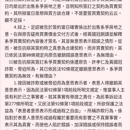
日均是出於出售系爭房地之意，且明知所簽訂之契約為買賣契
約，其所辯當日是想與買方談合建，不是要簽買賣契約云云，
顯不足採。
⒋綜上，足認被告於簽約當日確實係出於出售系爭房地之
意，在與原告磋商買賣價金交付方式後，經黃國冠朗讀並解釋
系爭買賣契約內容後才簽名，其並無意思表示錯誤之情形。從
而，被告抗辯其簽約時之真意為合建契約，而非買賣契約，其
已依民法第88條規定向原告撤銷錯誤意思表示，為無理由。
㈢被告抗辯其簽訂系爭買賣契約係遭原告、許孝仁及黃國冠
詐欺、脅迫所為，其已依民法92條規定撤銷意思表示，系爭買
賣契約為無效，有無理由？
⒈按因被詐欺或被脅迫而為意思表示者，表意人得撤銷其
意思表示，固為民法第92條第1項前段所明文規定，惟當事人主
張有利於己之事實者，就其事實有舉證之責任，為民事訴訟法
第277條所明定。又民法第92條第1項前段規定，所欲保護之法
益為「表意者意思表示形成過程之自由」，所稱詐欺行為，係
指對於表意人意思形成過程屬於重要而有影響之不真實事實，
表示其為真實，而使他人陷於錯誤、加深錯誤或保持錯誤者而