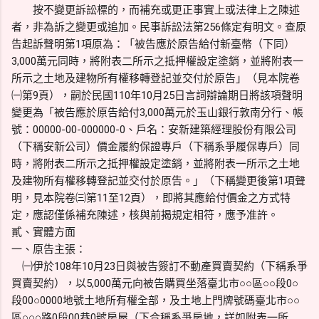
按不變更訴訟標的，而補充或更正事實上或法律上之陳述
者，非為訴之變更或追加。民事訴訟法第256條定有明文。查原
告起訴聲明第1項原為：「被告應於原告給付新臺幣（下同）
3,000萬元同時，將附表二所示之抵押權設定塗銷，並將附表一
所示之土地及建物所有權移轉登記並交付於原告」（見本院卷
㈠第9頁），嗣於民國110年10月25日言詞辯論期日將該項聲明
變更為「被告應於原告給付3,000萬元於玉山銀行敦南分行、帳
號：00000-00-000000-0、戶名：安新建築經理股份有限公司
（下稱安新公司）價金履約保證專戶（下稱系爭履保專戶）同
時，將附表二所示之抵押權設定塗銷，並將附表一所示之土地
及建物所有權移轉登記並交付於原告。」（下稱變更後第1項聲
明，見本院卷㈢第11至12頁），即將其應給付價金之方式特
定，應認僅係補充陳述，核與前揭規定相符，應予准許。
貳、實體方面
一、原告主張：
㈠伊於108年10月23日與被告簽訂不動產買賣契約（下稱系爭
買賣契約），以5,000萬元向被告購買坐落臺北市○○區○○段0○
段00○0000地號土地所有權全部，及土地上門牌號碼臺北市○○
區○○○路0段00巷0號房屋（下合稱系爭房地，詳如附表一所