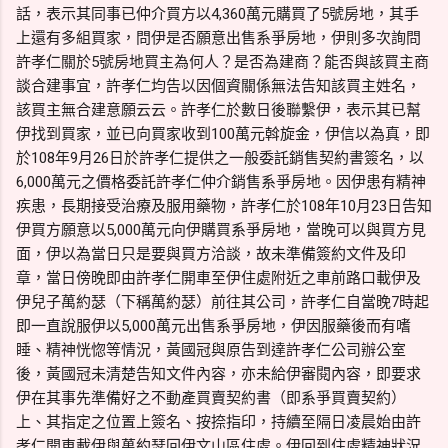
話，表示其同事已仲介買方以4,360萬元購買了5號房地，其手
上還有多組買家，問伊是否願意出售系爭房地，伊則多次詢問
許孝仁關於5號房地買主為何人？是否為建商？能否與該買主商
談合建事宜，許孝仁均告以因個資關係無法告知該買主姓名，
該買主無合建意願云云。許孝仁於數日後聯繫伊，表示其已幫
伊找到買家，並已向買家收到100萬元斡旋金，伊信以為真，即
於108年9月26日於許孝仁提供之一般委託銷售契約書簽名，以
6,000萬元之價格委託許孝仁仲介銷售系爭房地。因伊患有精神
疾患，長期接受治療及服用藥物，許孝仁於108年10月23日告知
伊買方願意以5,000萬元向伊購買系爭房地，當晚可以與買方見
面，伊以為當日只是要與買方洽談，故未準備簽約文件及印
章，當日傍晚即由許孝仁開車至伊住處附近之車前路口載伊及
伊兒子萬約瑟（下稱萬約瑟）前往其公司，許孝仁自當晚7時起
即一直說服伊以5,000萬元出售系爭房地，伊因服藥後而有嗜
睡、精神恍惚等情況，黃國冠與原告到達許孝仁公司辦公室
後，黃國冠未清楚告知文件內容，亦未給伊審閱內容，即要求
伊在其事先準備好之不動產買賣契約書（即系爭買賣契約）
上、其指定之位置上簽名、按捺指印，持續至隔日凌晨始由許
孝仁開車載伊與萬約瑟回伊文山區住處。伊回到住處精神狀況