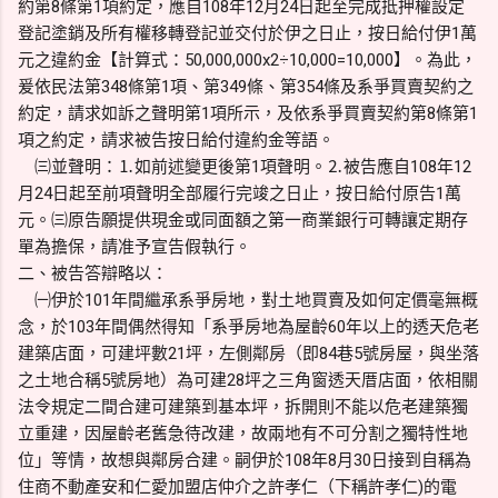
約第8條第1項約定，應自108年12月24日起至完成抵押權設定
登記塗銷及所有權移轉登記並交付於伊之日止，按日給付伊1萬
元之違約金【計算式：50,000,000x2÷10,000=10,000】。為此，
爰依民法第348條第1項、第349條、第354條及系爭買賣契約之
約定，請求如訴之聲明第1項所示，及依系爭買賣契約第8條第1
項之約定，請求被告按日給付違約金等語。
㈢並聲明：⒈如前述變更後第1項聲明。⒉被告應自108年12
月24日起至前項聲明全部履行完竣之日止，按日給付原告1萬
元。㈢原告願提供現金或同面額之第一商業銀行可轉讓定期存
單為擔保，請准予宣告假執行。
二、被告答辯略以：
㈠伊於101年間繼承系爭房地，對土地買賣及如何定價毫無概
念，於103年間偶然得知「系爭房地為屋齡60年以上的透天危老
建築店面，可建坪數21坪，左側鄰房（即84巷5號房屋，與坐落
之土地合稱5號房地）為可建28坪之三角窗透天厝店面，依相關
法令規定二間合建可建築到基本坪，拆開則不能以危老建築獨
立重建，因屋齡老舊急待改建，故兩地有不可分割之獨特性地
位」等情，故想與鄰房合建。嗣伊於108年8月30日接到自稱為
住商不動產安和仁愛加盟店仲介之許孝仁（下稱許孝仁)的電