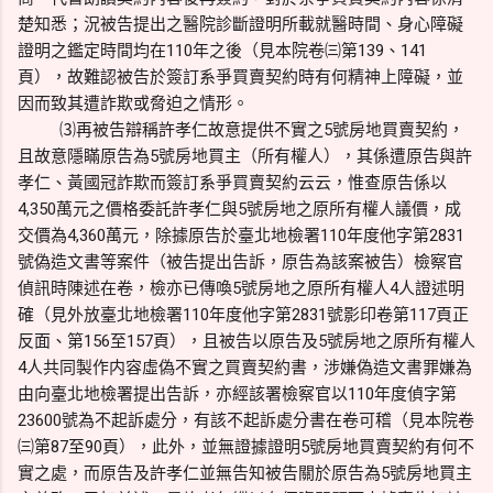
楚知悉；況被告提出之醫院診斷證明所載就醫時間、身心障礙
證明之鑑定時間均在110年之後（見本院卷㈢第139、141
頁），故難認被告於簽訂系爭買賣契約時有何精神上障礙，並
因而致其遭詐欺或脅迫之情形。
⑶再被告辯稱許孝仁故意提供不實之5號房地買賣契約，
且故意隱瞞原告為5號房地買主（所有權人），其係遭原告與許
孝仁、黃國冠詐欺而簽訂系爭買賣契約云云，惟查原告係以
4,350萬元之價格委託許孝仁與5號房地之原所有權人議價，成
交價為4,360萬元，除據原告於臺北地檢署110年度他字第2831
號偽造文書等案件（被告提出告訴，原告為該案被告）檢察官
偵訊時陳述在卷，檢亦已傳喚5號房地之原所有權人4人證述明
確（見外放臺北地檢署110年度他字第2831號影印卷第117頁正
反面、第156至157頁），且被告以原告及5號房地之原所有權人
4人共同製作内容虛偽不實之買賣契約書，涉嫌偽造文書罪嫌為
由向臺北地檢署提出告訴，亦經該署檢察官以110年度偵字第
23600號為不起訴處分，有該不起訴處分書在卷可稽（見本院卷
㈢第87至90頁），此外，並無證據證明5號房地買賣契約有何不
實之處，而原告及許孝仁並無告知被告關於原告為5號房地買主