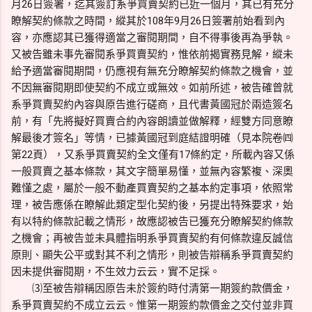
月26日簽署，迄其簽訂系爭買賣契約已近一個月，其已有充分
瞭解契約條款之時間，縱其於108年9月26日簽署前始看到內
容，亦應認其已獲得適當之審閱期間，自不得事後再為爭執。
又被告雖未事先審閱系爭買賣契約，惟依前揭實務見解，縱未
給予適當審閱期間，仍應視有無充分瞭解契約條款之機會，並
不因無審閱期即使契約不成立或無效。如前所述，被告確曾就
系爭買賣契約內容與原告進行磋商，且代書黃國冠於兩造簽名
前，有「先將擬好買賣合約內容朗讀並做解釋，經雙方同意瞭
解最後才簽名」等情，已據黃國冠到庭結證明確（見本院卷㈣
第22頁），又系爭買賣契約全文僅有17條約定，所載內容又係
一般買賣之基本條款，其文字簡單易懂，並無內容繁複、深奧
難懂之處，屬於一般不動產買賣契約之基本約定事項，依照常
理，被告應係在瞭解此類定型化契約後，另提出特殊要求，始
有以特約條款記載之情形，故應認被告已獲充分瞭解契約條款
之機會；再被告並未具體指明系爭買賣契約有何條款違反誠信
原則、顯失公平或對其不利之情形，則被告辯稱系爭買賣契約
因未提供審閱期，不生效力云云，實不足採。
⑶至被告辯稱因原告未於簽約時付清第一期簽約款價金，
系爭買賣契約不成立云云。惟第一期簽約款價金之交付並非買