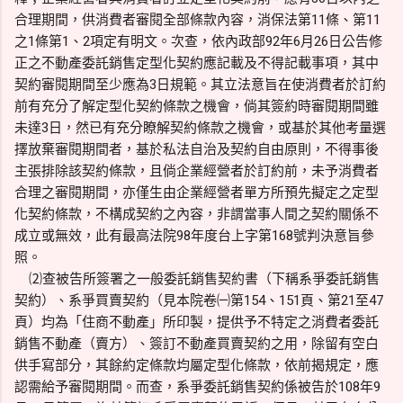
合理期間，供消費者審閱全部條款內容，消保法第11條、第11
之1條第1、2項定有明文。次查，依內政部92年6月26日公告修
正之不動產委託銷售定型化契約應記載及不得記載事項，其中
契約審閱期間至少應為3日規範。其立法意旨在使消費者於訂約
前有充分了解定型化契約條款之機會，倘其簽約時審閱期間雖
未達3日，然已有充分瞭解契約條款之機會，或基於其他考量選
擇放棄審閱期間者，基於私法自治及契約自由原則，不得事後
主張排除該契約條款，且倘企業經營者於訂約前，未予消費者
合理之審閱期間，亦僅生由企業經營者單方所預先擬定之定型
化契約條款，不構成契約之內容，非謂當事人間之契約關係不
成立或無效，此有最高法院98年度台上字第168號判決意旨參
照。
⑵查被告所簽署之一般委託銷售契約書（下稱系爭委託銷售
契約）、系爭買賣契約（見本院卷㈠第154、151頁、第21至47
頁）均為「住商不動產」所印製，提供予不特定之消費者委託
銷售不動產（賣方）、簽訂不動產買賣契約之用，除留有空白
供手寫部分，其餘約定條款均屬定型化條款，依前揭規定，應
認需給予審閱期間。而查，系爭委託銷售契約係被告於108年9