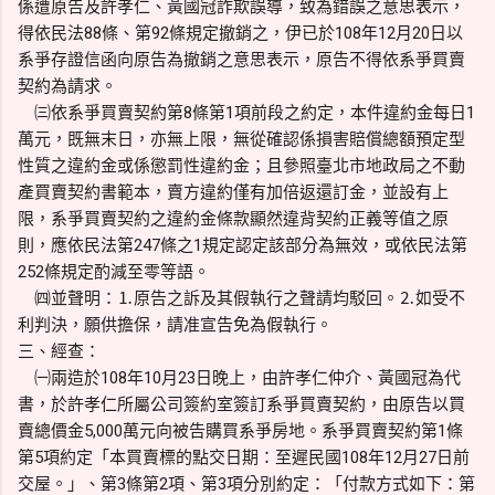
係遭原告及許孝仁、黃國冠詐欺誤導，致為錯誤之意思表示，
得依民法88條、第92條規定撤銷之，伊已於108年12月20日以
系爭存證信函向原告為撤銷之意思表示，原告不得依系爭買賣
契約為請求。
㈢依系爭買賣契約第8條第1項前段之約定，本件違約金每日1
萬元，既無末日，亦無上限，無從確認係損害賠償總額預定型
性質之違約金或係懲罰性違約金；且參照臺北市地政局之不動
產買賣契約書範本，賣方違約僅有加倍返還訂金，並設有上
限，系爭買賣契約之違約金條款顯然違背契約正義等值之原
則，應依民法第247條之1規定認定該部分為無效，或依民法第
252條規定酌減至零等語。
㈣並聲明：⒈原告之訴及其假執行之聲請均駁回。⒉如受不
利判決，願供擔保，請准宣告免為假執行。
三、經查：
㈠兩造於108年10月23日晚上，由許孝仁仲介、黃國冠為代
書，於許孝仁所屬公司簽約室簽訂系爭買賣契約，由原告以買
賣總價金5,000萬元向被告購買系爭房地。系爭買賣契約第1條
第5項約定「本買賣標的點交日期：至遲民國108年12月27日前
交屋。」、第3條第2項、第3項分別約定：「付款方式如下：第