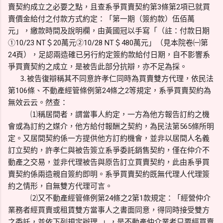
賣契約成立之必要之點，且查系爭買賣契約第3條第2項已就買
賣價金給付之付款方式約定：「第一期（簽約款）伍佰萬
元」，繳款時間及說明欄，由黃國冠以手寫「（註：付款日期
①10/23 NT＄20萬元②10/28 NT＄480萬元」（見本院卷㈠第
24頁），足認兩造確已另行約定簽約款給付日期，自不影響系
爭買賣契約之成立，是被告此部分抗辯，亦不足為採。
⒊被告復辯稱其不同意許孝仁同時為買賣雙方代理，依民法
第106條、不動產經管條例第24條之2等規定，系爭買賣契約為
無效云云。然查：
⑴稱居間者，謂當事人約定，一方為他方報告訂約之機
會或為訂約之媒介，他方給付報酬之契約，為民法第565條所明
定。又居間契約係一方提供他方訂約機會，並非以居間人名義
訂立契約，許孝仁與被告簽立系爭委託銷售契約，僅在仲介不
動產之交易，並非代理被告與原告訂立買賣契約，此由系爭買
賣契約係兩造親自簽約即明。系爭買賣契約既無代理人代理簽
約之情形，自無雙方代理可言。
⑵又不動產經管條例第24條之2第1款規定：「經營仲介
業務者經買賣或租賃雙方當事人之書面同意，得同時接受雙方
之委託，並依下列規定辦理…」，是不動產仲介業者只要經買賣