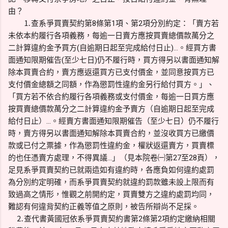
由？
⒈查系爭買賣契約第8條第1項、第2項分別約定：「賣方若
未依本約履行各項義務，每逾一日賣方應按買賣總價款萬分之
二計算違約金予買方(自逾期日起至完成給付日止)…。經買方書
面通知限期催告(至少七日)仍不履行時，買方得另以書面通知解
除本買賣合約，賣方應返還買方已支付價金，並同意按買方已
支付價金總額之同額，作為懲罰性違約金另行給付買方。」、
「買方若不依合約履行各項義務或支付價金，每逾一日買方應
按買賣總價款萬分之二計算違約金予賣方（自逾期日起至完成
給付日止）…。經賣方書面通知限期催告（至少七日）仍不履行
時，賣方得另以書面通知解除本買賣合約，並沒收買方已繳價
款或已付之票據，作為懲罰性違約金，權狀返還賣方，買賣標
的也任憑賣方處理，不得異議…」（見本院卷㈠第27至28頁），
足見系爭買賣契約已就兩造如有違約時，各應負如何違約處罰
為分別約定明確，而系爭買賣契約就違約罰款雖未設上限而有
致過高之情形，惟觀之前開約定，買賣雙方之違約處罰均同，
難認有何違背契約正義等值之原則，被告所辯尚不足採。
⒉查代書黃國冠依系爭買賣契約書第2條第2項約定繳納相關