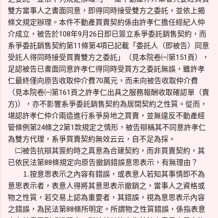
雙方當事人之書面同意，即得同時接受雙方之委託，並依上揭
條文規定辦理。本件不動產買賣契約係由許孝仁擔任經紀人仲
介成立，被告於108年9月26日即已簽立系爭委託銷售契約，而
系爭委託銷售契約第11條第4項已記載「委託人（即被告）同意
受託人得同時接受買賣雙方之委託」（見本院卷㈠第151頁），
足認被告已書面同意許孝仁得同時受買方之委託無誤，雖許孝
仁最終僅向原告收取仲介費70萬元，而未向被告收取仲介費
（見本院卷㈠第161頁之許孝仁出具之服務報酬收取確認單（賣
方)），亦不影響系爭委託銷售契約為居間契約之性質。從而，
堪認許孝仁仲介兩造進行系爭房地之買賣，並無違反不動產經
管條例第24條之2第1款規定之情形，被告辯稱其不同意許孝仁
為雙方代理，系爭買賣契約無效云云，自不足為採。
㈡被告抗辯其簽約時之真意為合建契約，而非買賣契約，其
已依民法第88條規定向原告撤銷錯誤意思表示，有無理由？
⒈按意思表示之內容有錯誤，或表意人若知其事情即不為
意思表示者，表意人得將其意思表示撤銷之，當事人之資格或
物之性質，若交易上認為重要者，其錯誤，視為意思表示內容
之錯誤，為民法第88條所明定。所謂物之性質錯誤，係指表意