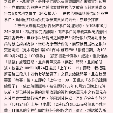
之義務，已如前述，是許孝仁縱以有個資問題而未據實告知被
告，亦難認原告與許孝仁係出於詐欺被告之故意而刻意隱瞞原
告為5號房地之買主（所有權人），是被告辯稱其係遭原告與許
孝仁、黃國冠詐欺而簽訂系爭買賣契約云云，亦難予採信。
⑷被告又辯稱其遭原告及許孝仁脅迫簽約，至108年10月
24日凌晨1、2點才簽完約離開，由許孝仁開車載其與萬約瑟回
其住處云云，無非係以所提出之國泰世華銀行帳戶交易明細及
萬約瑟之證詞為據，惟已為原告所否認，而查被告提出之帳戶
交易明細（見本院卷㈢第431頁)中雖有2筆「帳務日期」為108
年10月24日之「CD存款」（按即提款卡存款）紀錄，惟此僅為
「帳務」處理日期，並非實際交易（存款）時間，且如前所
述，被告於108年10月24日凌晨「上午12：12」即發「我把羅
斯福路三段八十四巷七號給賣了」之訊息給魏開華，且在魏開
華回「恭喜」後，立即於「上午12：38」回訊息「衣你的建議
給賣了」，依此時間脈絡，被告應於108年10月23日晚上12時
以前，即已將其在簽約當場收到的簽約金20萬元中之19萬元存
入其國泰世華銀行帳戶內，並回到其住處，否則豈會有空於翌
日（10月24日）上午（凌晨）12時12分即以Line發訊息予魏開
華，且訊息的字裡行間均無任何抱怨之詞，從而，堪認被告所