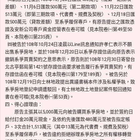
差額）、11月6日匯款500萬元（第二期款項）、11月22日匯款
513萬元（即第三期款項、代書費、規費及契稅）、12月18日匯
款500萬元（貸款差額）至系爭履保專戶，有原告提出之匯款憑
證及安新公司專戶資金控管表在卷可稽（見本院卷㈠第49至50
頁、本院卷㈢第235頁）。
㈣被告於108年10月24日凌晨以Line訊息通知許孝仁表示不願
出售系爭房地，並於108年12月20日以系爭存證信函向原告表示
撤銷系爭買賣契約之意思表示，原告則於108年12月30日寄發台
北古亭郵局第1421號存證信函要求被告履行系爭買賣契約，有
存證信函在卷可稽（見本院卷㈢第179至189頁）。被告另於
108年12月19日向士林地政提出異議書稱本件涉及私權爭執，致
系爭房地登記申請遭駁回，有士林地政土地登記案件駁回通知
書在卷可稽(見本院卷㈠第53頁)。
四、得心證理由：
原告主張其以5,000萬元向被告購買系爭房地，並於簽約日
給付訂金20萬元現金，及依約先後匯款480萬元至被告指定帳
戶、3次合計1,513萬元（其中13萬元為代書費、規費及契稅）
至系爭履保專戶，被告違約拒絕辦理系爭房地之所有權移轉登