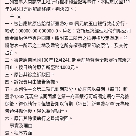
上列當事人間請求土地所有權移轉登記等事件，本院於民國112
年3月6日言詞辯論終結，判決如下：
主 文
一、被告應於原告給付新臺幣3,000萬元於玉山銀行敦南分行、
帳號：00000-00-000000-0、戶名：安新建築經理股份有限公司
價金履約保證專戶同時，將附表二所示之抵押權設定塗銷，並
將附表一所示之土地及建物之所有權移轉登記於原告，及交付
占有。
二、被告應自民國108年12月24日起至前項聲明全部履行完竣之
日止，按日給付原告新臺幣4,000元。
三、原告其餘之訴駁回。
四、訴訟費用由被告負擔。
五、本判決主文第二項已到期部分，於原告以每期（每日）新
臺幣1,333元現金或同面額之第一商業銀行可轉讓定期存單為擔
保後，得假執行；但被告如以每期（每日）新臺幣4,000元為原
告預供擔保後，得免為假執行。
六、原告其餘假執行之聲請駁回。
事實及理由
壹、程序方面