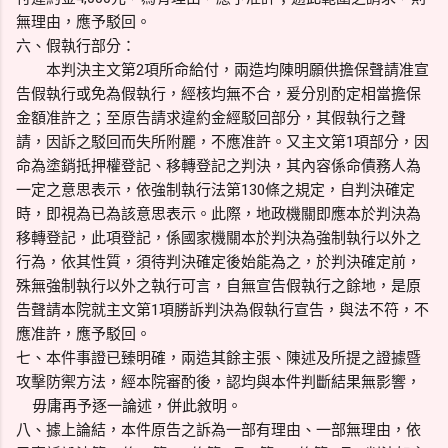
無理由，應予駁回。
六、假執行部分：
本判決主文第2項所命給付，兩造均陳明願供擔保聲請准宣
告假執行或免為假執行，經核均無不合，爰分別酌定相當擔保
金額准許之；至原告請求違約金經駁回部分，其假執行之聲
請，因訴之駁回而失所附麗，不應准許。又主文第1項部分，因
命為塗銷抵押權登記、移轉登記之判決，其內容係命債務人為
一定之意思表示，依強制執行法第130條之規定，自判決確定
時，即視為已為該意思表示。此際，地政機關即應本於判決為
移轉登記，此項登記，係國家機關本於判決為強制執行以外之
行為，依其性質，須待判決確定後始能為之，於判決確定前，
殊無強制執行以外之執行可言，自無宣告假執行之餘地，是原
告聲請本院就主文第1項勝訴判決為假執行宣告，與法不符，不
應准許，應予駁回。
七、本件事證已臻明確，兩造其餘主張、陳述及所提之證據暨
攻擊防禦方法，經本院審酌後，認均與本件判斷結果無影響，
毋庸再予逐一論述，併此敘明。
八、據上論結，本件原告之訴為一部有理由、一部無理由，依