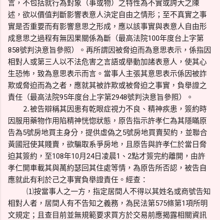
言，不包括就行為對象（事或物）之特性為不實或誇大之陳
述，欲以價值判斷影響表意人決定自由之情形；至不真實之事
實是否重要而有影響意思之形成，應以該事實與表意人自由形
成意思之過程有無因果關係為斷（最高法院100年度台上字第
858號判決意旨參照）。再所謂因被脅迫而為意思表示，係指因
相對人或第三人以不法危害之言語或舉動加諸表意人，使其心
生恐怖，致為意思表示而言。當事人主張其意思表示係因被詐
欺或脅迫而為之者，應就其被詐欺或被脅迫之事實，負舉證之
責任（最高法院95年度台上字第2948號判決意旨參照）。
⒉被告辯稱其因患有乾眼症視力不良、精神疾患，簽約時
因服用藥物作用陷精神恍惚狀態，原告指示許孝仁為其隱瞞原
告為5號房地買主身分，提供虛偽之5號房地買賣契約，並聯合
黃國冠使其賤賣，欲騙取系爭房地，且原告與許孝仁於當日脅
迫其簽約，至108年10月24日凌晨1、2點才簽完約離開，由許
孝仁開車載其與萬約瑟回其住處等情，為原告所否認，被告自
應就此有利於己之事實負舉證責任。經查：
⑴按當事人之一方，指定居間人不得以其姓名或商號告知
相對人者，居間人有不告知之義務，為民法第575條第1項所明
文規定；且查目前並無規範要求買方於交易前應揭露相關資訊