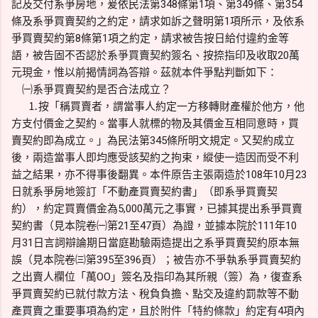
記及交付系爭房地，爰依民法第348條第1項、第349條、第354
條及系爭買賣契約之約定，請求如訴之聲明第1項所示，及依系
爭買賣契約第8條第1項之約定，請求被告按日給付違約金等
語，被告固不否認於系爭買賣契約簽名、按捺指印及收取20萬
元現金，惟以前揭情詞為答辯。茲就本件爭點判斷如下：
㈠系爭買賣契約是否合法成立？
⒈按「稱買賣者，謂當事人約定一方移轉財產權於他方，他
方支付價金之契約。當事人就標的物及其價金互相同意時，買
賣契約即為成立。」為民法第345條所明文規定。又契約成立
後，兩造當事人即均應受該契約之拘束，縱使一造因而受不利
益之結果，亦不得事後翻異。本件原告主張兩造於108年10月23
日就系爭房地簽訂「不動產買賣契約書」（即系爭買賣契
約），約定買賣價金為5,000萬元之事實，已據其提出系爭買賣
契約書（見本院卷㈠第21至47頁）為證，並據本院於111年10
月31日言詞辯論期日當庭勘驗兩造提出之系爭買賣契約原本無
誤（見本院卷㈢第395至396頁）；被告亦不爭執系爭買賣契約
之出賣人欄位「萬OO」簽名及指印為其所親（簽）為，復查系
爭買賣契約已就付款方法、稅負負擔、點交及違約罰款等不動
產買賣之重要事項為約定，且於附件「特約條款」約定有4項內