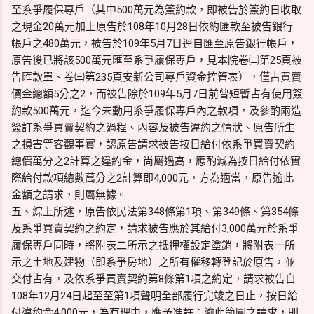
至系爭履保專戶（其中500萬元為簽約款，即被告於簽約日收取
之現金20萬元加上原告於108年10月28日依約匯款至被告銀行
帳戶之480萬元，被告於109年5月7日逕自匯至原告銀行帳戶，
原告後已將該500萬元匯至系爭履保專戶，見本院卷㈡第25頁被
告匯款單、卷㈢第235頁安新公司專戶資金控管表），僅占買賣
價金總額5分之2，而被告除於109年5月7日前曾短暫占有使用簽
約款500萬元，迄今未動用系爭履保專戶內之款項，及參酌兩造
簽訂系爭買賣契約之過程、內容及被告違約之情狀、原告所生
之損害等客觀事實，認原告請求被告按日給付依系爭買賣契約
總價萬分之2計算之違約金，尚屬過高，應酌減為按日給付依實
際給付款項總數萬分之2計算即4,000元，方為適當，原告逾此
金額之請求，則屬無據。
五、綜上所述，原告依民法第348條第1項、第349條、第354條
及系爭買賣契約之約定，請求被告應於其給付3,000萬元於系爭
履保專戶同時，將附表二所示之抵押權設定塗銷，將附表一所
示之土地及建物（即系爭房地）之所有權移轉登記於原告，並
交付占有，及依系爭買賣契約第8條第1項之約定，請求被告自
108年12月24日起至至第1項聲明全部履行完竣之日止，按日給
付違約金4,000元，為有理由，應予准許；逾此範圍之請求，則