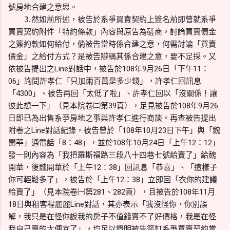
號房地合建之意思。
⒊然如前所述，被告於系爭買賣契約上簽名前即曾就系爭
買賣契約附件「特約條款」內容與原告為磋商，討論買賣價金
之簽約款如何給付，倘被告當時係合建之意，何需討論「買賣
價金」之給付方式？是被告辯稱其係合建之意，要不足採。又
依被告提出之Line對話中，被告於108年9月26日「下午11：
06」詢問許孝仁「只加兩百萬是多少錢」，許孝仁回訊息
「4300」、被告再回「太低了啦」、許孝仁回以「沒關係！讓
彼此想一下」（見本院卷㈡第39頁），足見被告於108年9月26
日即已為出售系爭房地之事與許孝仁進行商談。再查被告提出
附卷之Line對話紀錄，被告曾於「108年10月23日下午」與「魏
開華」通電話「8：48」，並於108年10月24日「上午12：12」
發一則內容為「我把羅斯福路三段八十四巷七號給賣了」給魏
開華，後魏開華於「上午12：38」回訊息「恭喜」、「這樣子
你可輕鬆多了」，被告於「上午12：38」立即回「衣你的建議
給賣了」（見本院卷㈠第281、282頁），且被告於108年11月
18日與租客程麗麗Line對話，其亦表示「我沒怪你，你別誤
解，我只是在怪你說我的房子不值錢賣不了好價格，我是在怪
我自己賣的太便宜了」，均足以證明被告簽訂系爭買賣契約當