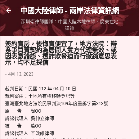
跳到主要內容
中國大陸律師 - 兩岸法律資訊網
深圳衛律師團隊：中國大陸本地律師，廣東在地
律師
簽約賣房，後悔賣便宜了，地方法院：辯
系爭買賣契約為居間人雙方代理無效、或
因表意錯誤、遭詐欺脅迫而行撤銷意思表
示，均不足採信
-
4月 13, 2023
裁判日期：民國 112 年 04 月 10 日
裁判案由：土地所有權移轉登記等
臺灣臺北地方法院民事判決109年度重訴字第313號
原 告 周OO
訴訟代理人 吳仲立律師
被 告 萬OO
訴訟代理人 辛啟維律師