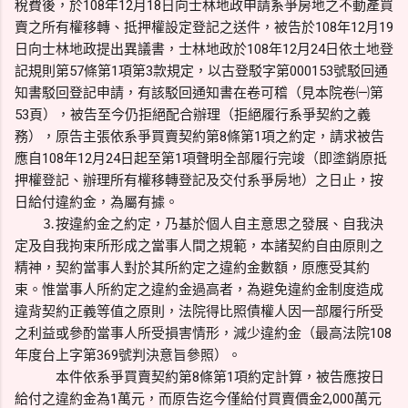
稅費後，於108年12月18日向士林地政申請系爭房地之不動產買
賣之所有權移轉、抵押權設定登記之送件，被告於108年12月19
日向士林地政提出異議書，士林地政於108年12月24日依土地登
記規則第57條第1項第3款規定，以古登駁字第000153號駁回通
知書駁回登記申請，有該駁回通知書在卷可稽（見本院卷㈠第
53頁），被告至今仍拒絕配合辦理（拒絕履行系爭契約之義
務），原告主張依系爭買賣契約第8條第1項之約定，請求被告
應自108年12月24日起至第1項聲明全部履行完竣（即塗銷原抵
押權登記、辦理所有權移轉登記及交付系爭房地）之日止，按
日給付違約金，為屬有據。
⒊按違約金之約定，乃基於個人自主意思之發展、自我決
定及自我拘束所形成之當事人間之規範，本諸契約自由原則之
精神，契約當事人對於其所約定之違約金數額，原應受其約
束。惟當事人所約定之違約金過高者，為避免違約金制度造成
違背契約正義等值之原則，法院得比照債權人因一部履行所受
之利益或參酌當事人所受損害情形，減少違約金（最高法院108
年度台上字第369號判決意旨參照）。
本件依系爭買賣契約第8條第1項約定計算，被告應按日
給付之違約金為1萬元，而原告迄今僅給付買賣價金2,000萬元