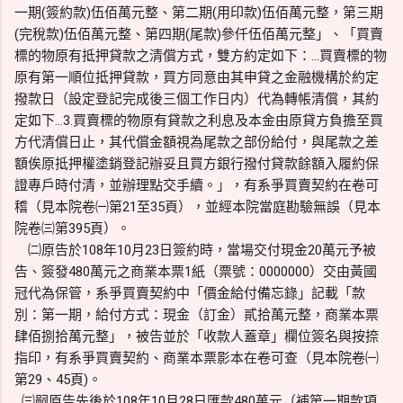
一期(簽約款)伍佰萬元整、第二期(用印款)伍佰萬元整，第三期
(完稅款)伍佰萬元整、第四期(尾款)參仟伍佰萬元整」、「買賣
標的物原有抵押貸款之清償方式，雙方約定如下：…買賣標的物
原有第一順位抵押貸款，買方同意由其申貸之金融機構於約定
撥款日（設定登記完成後三個工作日内）代為轉帳清償，其約
定如下…3.買賣標的物原有貸款之利息及本金由原貸方負擔至買
方代清償日止，其代償金額視為尾款之部份給付，與尾款之差
額俟原抵押權塗銷登記辦妥且買方銀行撥付貸款餘額入履約保
證專戶時付清，並辦理點交手續。」，有系爭買賣契約在卷可
稽（見本院卷㈠第21至35頁），並經本院當庭勘驗無誤（見本
院卷㈢第395頁）。
㈡原告於108年10月23日簽約時，當場交付現金20萬元予被
告、簽發480萬元之商業本票1紙（票號：0000000）交由黃國
冠代為保管，系爭買賣契約中「價金給付備忘錄」記載「款
別：第一期，給付方式：現金（訂金）貳拾萬元整，商業本票
肆佰捌拾萬元整」，被告並於「收款人蓋章」欄位簽名與按捺
指印，有系爭買賣契約、商業本票影本在卷可查（見本院卷㈠
第29、45頁)。
㈢嗣原告先後於108年10月28日匯款480萬元（補第一期款項