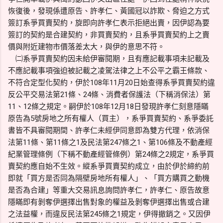
恢復後，發現係遭原告、許孝仁、黃國冠以詐欺、脅迫之方式
簽訂系爭買賣契約，旋即向許孝仁表示拒絕出賣，因伊認為要
簽訂的契約是合建契約，非買賣契約，且系爭買賣契約上之賣
價與附近建物市價落差太大，與伊的意思不符。
㈡系爭買賣契約因未給伊審閱期，且有應記載事項未記載及
不應記載事項強迫被記載之凌駕法律之上不公平之霸王條款、
不符合定型化契約，伊於108年11月20日始查得系爭買賣契約違
反公平交易法第21條、24條、消費者保護法（下稱消保法）第
11、12條之規定。嗣伊於108年12月18日發現許孝仁刻意隱瞞
原告為5號房地之所有權人（買主），系爭買賣契約、系爭委託
書皆不具審閱期間、許孝仁未經伊同意即為雙方代理，依消保
法第11條、第11條之1及民法第247條之1、第106條及不動產經
紀業管理條例（下稱不動產經管條例）第24條之2規定，系爭買
賣契約應自始不生效。縱系爭買賣契約成立，由於伊於締約前
即就「買方是否同為隔壁房地所有權人」、「買方購買之動機
是否為合建」等重大交易訊息詢問許孝仁，許孝仁、原告故意
隱瞞即有剝奪伊選擇出售對象的權益及剝奪伊選擇出售或合建
之法益權，而違反民法第245條之1規定，伊得撤銷之。又因伊