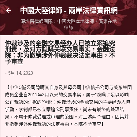
跳到主要內容
中國大陸律師 - 兩岸法律資訊網
深圳衛律師團隊：中國大陸本地律師，廣東在地
律師
仲裁涉及的金融交易经办人已被立案追究
刑责，及对方隐瞒关联交易事实，金融法
院：非为撤销涉外仲裁裁决法定事由，不
予审查
-
5月 14, 2023
【中信O诚公司隐瞒其自身及其母公司中信信托公司与美东集团
成员企业自2012年3月以来的交易事实，属于“隐瞒了足以影响
公正裁决的证据的”情形；仲裁涉及的金融交易的主要经办人包
学勤、李钊都已被立案追究刑事责任，尚未有最终的处理结
果，不属于仲裁受理或审理的范围。对上述两个理由，因其并
非撤销涉外仲裁裁决的法定事由，本院不予审查】