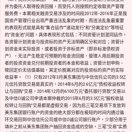
并为委托人取得投资回报，而受托人则按照约定收取资产管理
服务费。本案相关融资交易涉及的时间段2012年-2016年正是我
国资产管理行业出现严重违法乱象的时期，而违法乱象最重要
的表现形式就是具有“集合运作”“滚动发行”和“分离定价”等特征
的“资金池”问题，具体表现形式包括：不同资管计划混同运作，
各资管计划资金与投资标的资产无法明确区分和对应；资管计
划资金未实际投资，或者投资于非标资产（即非标准债权资
产），无法产生稳定可预期的现金流回报，管理人用后期投资
者的投资资金兑付前期投资者的本金和收益；资管计划申购、
赎回定价无估值基础，其定价脱离对应的投资标的资产的实际
收益率。（1）只有2012年3月美东集团与中信信托公司的3.5亿
元信托贷款交易是真实的，2014年6月的2.6亿元“债权收益权转
让与回购”交易，2014年12月的6100万元“委托银行贷款”交易以
及中信O诚公司申请本案仲裁的2015年6月的3.5亿元“股权收益
权转让与回购”交易都是虚假交易，因为后三笔交易项下发放到
美东集团银行账户的资金的绝大部分都在极短的时间内通过循
环交易回到中信信托公司或中信O诚公司银行账户，少部分用于
填补之前从美东集团账户抽回资金造成的空缺，三笔“交易”实质