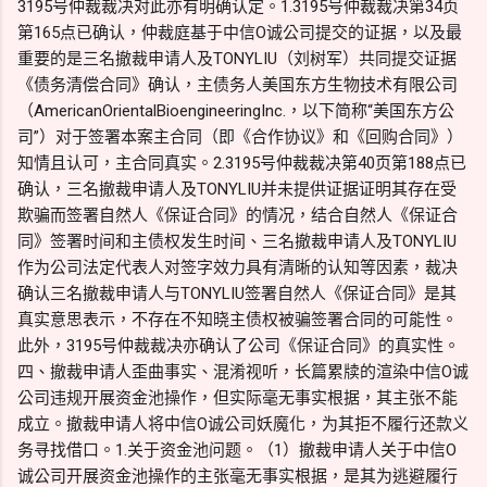
3195号仲裁裁决对此亦有明确认定。1.3195号仲裁裁决第34页
第165点已确认，仲裁庭基于中信O诚公司提交的证据，以及最
重要的是三名撤裁申请人及TONYLIU（刘树军）共同提交证据
《债务清偿合同》确认，主债务人美国东方生物技术有限公司
（AmericanOrientalBioengineeringInc.，以下简称“美国东方公
司”）对于签署本案主合同（即《合作协议》和《回购合同》）
知情且认可，主合同真实。2.3195号仲裁裁决第40页第188点已
确认，三名撤裁申请人及TONYLIU并未提供证据证明其存在受
欺骗而签署自然人《保证合同》的情况，结合自然人《保证合
同》签署时间和主债权发生时间、三名撤裁申请人及TONYLIU
作为公司法定代表人对签字效力具有清晰的认知等因素，裁决
确认三名撤裁申请人与TONYLIU签署自然人《保证合同》是其
真实意思表示，不存在不知晓主债权被骗签署合同的可能性。
此外，3195号仲裁裁决亦确认了公司《保证合同》的真实性。
四、撤裁申请人歪曲事实、混淆视听，长篇累牍的渲染中信O诚
公司违规开展资金池操作，但实际毫无事实根据，其主张不能
成立。撤裁申请人将中信O诚公司妖魔化，为其拒不履行还款义
务寻找借口。1.关于资金池问题。（1）撤裁申请人关于中信O
诚公司开展资金池操作的主张毫无事实根据，是其为逃避履行