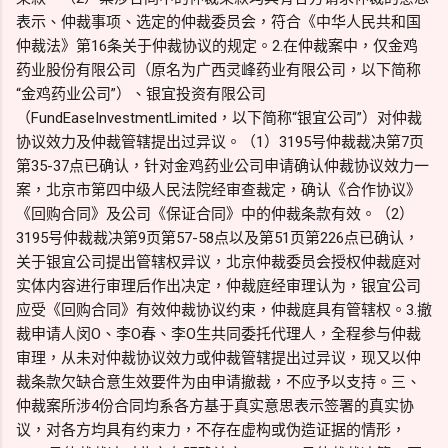
表示、仲裁事项、选定的仲裁委员会，符合《中华人民共和国
仲裁法》第16条关于仲裁协议的规定。2.在仲裁案中，仅金鸡
药业股份有限公司（原名为广西灵峰药业有限公司，以下简称
“金鸡药业公司”）、银宜投资有限公司
（FundEaseInvestmentLimited，以下简称“银宜公司”）对仲裁
协议效力及仲裁管辖提出过异议。（1）3195号仲裁裁决第7页
第35-37点已确认，针对金鸡药业公司申请确认仲裁协议效力一
案，北京市第四中级人民法院经审查裁定，确认《合作协议》
《回购合同》及公司《保证合同》中的仲裁条款有效。（2）
3195号仲裁裁决第9页第57-58点以及第51页第226点已确认，
关于银宜公司提出管辖权异议，北京仲裁委员会授权仲裁庭对
实体内容进行审理后作出决定，仲裁庭经审理认为，银宜公司
应受《回购合同》有效仲裁协议约束，仲裁庭具有管辖权。3.撤
裁申请人闵O、李O春、李O生共同委托代理人，全程参与仲裁
审理，从未对仲裁协议效力或仲裁管辖提出过异议，现又以仲
裁条款欠缺合意生效要件为由申请撤裁，不应予以支持。三、
仲裁案所涉4份合同均系各方基于真实意思表示签署的真实协
议，对各方均具有约束力，不存在虚构或伪造证据的情形，