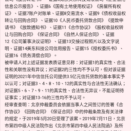
信息公示报告》、证据6《国有土地使用权证》《房屋所有权
证》、证据7账户对账单、证据8交易流水、证据9《债权收益权
转让与回购合同》、证据10《人民币委托贷款合同》《提款申
请书》《放款通知书》、证据11《合作协议》《股权收益权转
让与回购合同》《保证合同》《自然人保证合同》、证据
12《公司董事决议证明》、证据13交接过程照片以及文字说
明、证据14美东科技公司信用报告、证据15《授权委托书》、
证据16《债务清偿合同》。
被申请人对上述证据发表质证意见称：对证据1的真实性、合法
性和关联性没有异议；对证据2的三性均不予认可，但对该证据
证明的2021年中信信托公司提供3.5亿元信托贷款的基本事实予
以认可；对证据3、4、8、10、12的真实性与合法性无法确认；
对证据5、6、7、9、11的真实性、合法性无异议，不能证明待
证事实；对证据13-16的三性均不予认可。
经审查查明：北京仲裁委员会依据当事人之间签订的签署《合
作协议》《回购合同》《保证合同》中的仲裁条款及有关法律
的规定，于2019年5月20日受理了该案。2019年7月11日，北京
市第四中级人民法院作出《北京市第四中级人民法院函》及所