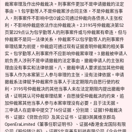
裁案审理及作出仲裁裁决。刑事案件更加不是申请撤裁的法定
事由。1.包学勤等人不是仲裁案涉合同主体，不是仲裁案当事
人，刑事案件不影响中信O诚公司通过仲裁向各债务人主张权
利，不影响仲裁庭依法作出仲裁裁决。2.3195号仲裁裁决第52
页第229点认为包学勤等人的刑事案件或与仲裁案有牵连，但与
仲裁案不是同一法律关系，仲裁案不以包学勤等人的刑事案件
审理结果为前提，仲裁庭可通过现有证据查明仲裁案的相关事
实。包学勤等人刑事案件不应影响仲裁案审理。3.撤裁被申请人
前负责人涉刑不是申请撤裁的法定事由，撤裁申请人的主张和
理由没有事实和法律依据。八、撤裁申请人要求追加其他仲裁
当事人作为本案第三人参与审理的主张，没有法律依据。申请
撤裁系法律赋予仲裁案件当事人于法定期限内自愿行使的权
利，3195号仲裁裁决的其他当事人未在法定期限内提出撤裁申
请，证明其认可仲裁审理结果，自愿接受仲裁裁决的约束，追
加仲裁案其他当事人参与本案审理没有必要，且于法无据。
三申请人在庭审中提交了16份证据，分别是：证据1仲裁裁决
书、证据2《贷款合同》及其公证书、证据3英属维京群岛
OpenEraLimited《董事任职证明书》、证据4香港金龙国际有限
公司《股份转让书》、证据5北京美东科技有限公司《企业信用