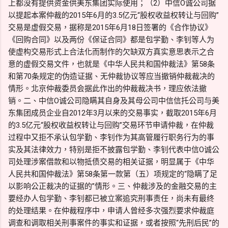
上都没有提供资金供美东集团实际使用；（2）中信O诚公司据
以提起本案仲裁的2015年6月的3.5亿元“股权收益权转让与回购”
交易是虚假交易，据称是2015年6月18日签署的《合作协议》
《回购合同》以及两份《保证合同》都是包学勤、李钊等人为
使虚构交易形式上合法化而制作的欠缺双方真实意思表示之合
意的虚假交易文件，也就是《中华人民共和国仲裁法》第58条
和第70条规定的伪造证据、无仲裁协议等应当撤销仲裁裁决的
情形。北京仲裁委员会据此作出的仲裁裁决书，理应依法撤
销。二、中信O诚公司隐瞒其自身及其母公司中信信托公司与美
东集团成员企业自2012年3月以来的交易事实，截取2015年6月
的3.5亿元“股权收益权转让与回购”交易环节申请仲裁，在仲裁
过程中又拒不承认包学勤、李钊作为其高管履行职务行为的事
实及其法律效力，特别是拒不披露包学勤、李钊代表中信O诚公
司处理涉案借款和以物抵债交易的相关证据，明显属于《中华
人民共和国仲裁法》第58条第一款第（五）项规定的“隐瞒了足
以影响公正裁决的证据的”情形。三、仲裁涉及的金融交易的主
要经办人包学勤、李钊都已被立案追究刑事责任，尚未有最终
的处理结果。在仲裁程序中，申请人曾经多次强烈要求仲裁庭
调查和调取相关刑事案件的事实和证据，或者按照“先刑后民”的