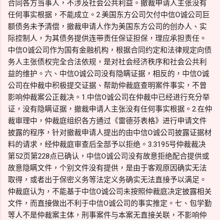
合同各方当事人，不涉及社会公共利益。撤裁申请人主张没有
任何事实根据，不能成立。2.美国东方公司欠付中信O诚公司巨
额债务未予清偿，撤裁申请人作为美国东方公司的创办人、实
际控制人，为其债务提供连带责任保证担保，理应承担责任。
中信O诚公司作为国有金融机构，根据合同约定和法律规定向债
务人主张债权完全合法依规，是对社会经济秩序和社会公共利
益的维护。六、中信O诚公司没有隐瞒证据，相反的，中信O诚
公司在仲裁中积极提交证据、帮助仲裁庭查明案件事实，不曾
影响仲裁案公正裁决。1.中信O诚公司在仲裁中已经进行充分举
证，没有隐瞒证据，撤裁申请人主张没有任何事实根据。2.在仲
裁审理中，仲裁庭组织各方通过《雷德芬表格》进行申请文件
披露的程序，针对撤裁申请人提出的由中信O诚公司披露证据材
料的请求，经仲裁庭审查后全部予以拒绝。3.3195号仲裁裁决
第52页第228点已确认，中信O诚公司没有故意拒绝配合提供或
故意隐瞒文件，个别文件没有提供，是由于客观原因确实无法
取得，或者出于保密义务等法定义务确实无法直接予以满足。
仲裁庭认为，不能基于中信O诚公司未按照仲裁庭决定披露相关
文件，而直接做出不利于中信O诚公司的事实推定。七、包学勤
等人不是仲裁案主体，刑事案件与本案无直接关联，不影响仲