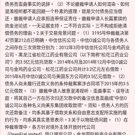
债务而歪曲事实的说辞。（2）不论撤裁申请人如何渲染、如何
混淆视听都不能回避一个朴素的道理，就是欠付债务应当偿
还，撤裁申请人应承担连带保证责任。撤裁申请人长篇累牍的
资金池论述，一无证据支持，二不符合实际，三不构成拒绝清
偿债务的理由。2.关于交易背景问题。（1）3195号仲裁裁决第
47页第212点已明确，中信信托公司、中信O诚公司与各债务人
之间存在三次贷款分别为：2012年3月中信信托公司与金鸡药业
公司、黑龙江省松花江药业有限公司（以下简称“松花江药业公
司”）的3.5亿元信托贷款，2014年6月及2014年12月中信O诚公
司与金鸡药业公司、松花江药业公司共计3.2亿元左右借款，
2015年6月中信O诚公司与美国东方公司的3.5亿元借款。（2）
债务人尚未履行还款义务的系仲裁案案涉合同项下2015年的3.5
亿元借款。（3）撤裁申请人故意混淆视听、歪曲事实、误导法
庭，将其自己一方在历次归还欠款中的备注信息歪曲成“中信O
诚公司以各种名义向美东集团收取款项”。须知，债务人方的历
次还款备注，均系其基于借款关系和自由意志支配所实施的履
约行为，均系其真实意思表示。3.关于以物抵债问题。（1）在
仲裁审理中，各方针对境外主体开放时代公司
（OpenEraLimited）受让银宜公司、金龙国际投资企业有限公