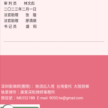
审 判 员 林文彪
二〇二三年二月一日
法官助理 张 璇
法官助理 廖清顺
书 记 员 盛 阳
深圳衛律師(團隊)： 無須出入境 台灣委托 大陸辦案
執業律所：廣東深和律師事務所
微信號：M6352188 E-mail: 9050.tw@gmail.com