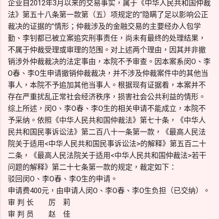
企业自2012年3月以来的交易事实，属于《中华人民共和国仲裁
法》第五十八条第一款第（五）项规定的“隐瞒了足以影响公正
裁决的证据的”情形；仲裁涉及的金融交易的主要经办人包学
勤、李钊都已被立案追究刑事责任，尚未有最终的处理结果，
不属于仲裁受理或审理的范围。对上述两个理由，因其并非撤
销涉外仲裁裁决的法定事由，本院不予审查。因本案系闵O、李
O春、李O生申请撤销仲裁裁决，并不涉及仲裁案件中的其他当
事人，本院不予追加其他当事人。根据现有证据看，本案并不
存在严重扰乱正常社会经济秩序，损害社会公共利益的情形。
综上所述，闵O、李O春、李O生的相关申请不能成立，本院不
予采纳。依照《中华人民共和国仲裁法》第七十条，《中华人
民共和国民事诉讼法》第二百八十一条第一款，《最高人民法
院关于适用<中华人民共和国民事诉讼法>的解释》第五百二十
二条，《最高人民法院关于适用<中华人民共和国仲裁法>若干
问题的解释》第二十七条第一款的规定，裁定如下：
驳回闵O、李O春、李O生的申请。
申请费400元，由申请人闵O、李O春、李O生负担（已交纳）。
审 判 长 厉 莉
审 判 员 赵 佳