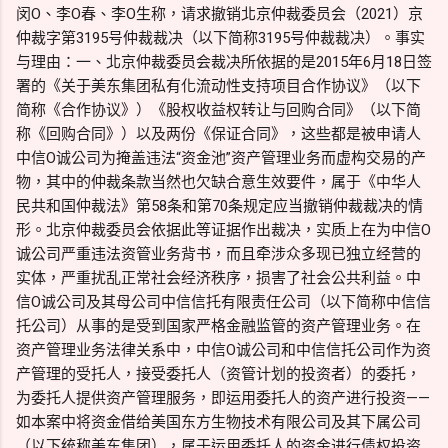
闵O、李O春、李O生称，请求撤销北京仲裁委员会（2021）京
仲裁字第3195号仲裁裁决（以下简称3195号仲裁裁决）。事实
与理由：一、北京仲裁委员会裁决所依据的是2015年6月18日签
署的《关于美东集团私有化流动性支持项目合作协议》（以下
简称《合作协议》）《股权收益权转让与回购合同》（以下简
称《回购合同》）以及两份《保证合同》，这些都是被申请人
中信O诚公司为掩盖违法“资金池”资产管理业务而虚构交易的产
物，其中的仲裁条款当然也欠缺合意生效要件，属于《中华人
民共和国仲裁法》第58条和第70条规定应当撤销仲裁裁决的情
形。北京仲裁委员会依据此等证据作出裁决，实质上在为中信O
诚公司严重违法资管业务背书，而且牵涉众多现已独立经营的
实体，严重扰乱正常社会经济秩序，损害了社会公共利益。中
信O诚公司及其母公司中信信托有限责任公司（以下简称中信信
托公司）从事的是受到国家严格金融监管的资产管理业务。在
资产管理业务法律关系中，中信O诚公司和中信信托公司作为资
产管理的受托人，接受委托人（资管计划的投资者）的委托，
为委托人提供资产管理服务，即运用委托人的资产进行投资——
如本案中将资金借给美国东方生物技术有限公司及其下属公司
（以下统称美东集团），属于运用委托人的资金进行债权投资