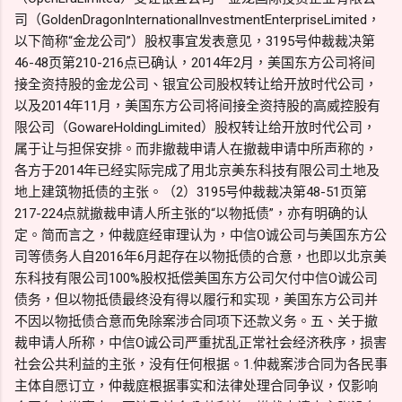
司（GoldenDragonInternationalInvestmentEnterpriseLimited，
以下简称“金龙公司”）股权事宜发表意见，3195号仲裁裁决第
46-48页第210-216点已确认，2014年2月，美国东方公司将间
接全资持股的金龙公司、银宜公司股权转让给开放时代公司，
以及2014年11月，美国东方公司将间接全资持股的高威控股有
限公司（GowareHoldingLimited）股权转让给开放时代公司，
属于让与担保安排。而非撤裁申请人在撤裁申请中所声称的，
各方于2014年已经实际完成了用北京美东科技有限公司土地及
地上建筑物抵债的主张。（2）3195号仲裁裁决第48-51页第
217-224点就撤裁申请人所主张的“以物抵债”，亦有明确的认
定。简而言之，仲裁庭经审理认为，中信O诚公司与美国东方公
司等债务人自2016年6月起存在以物抵债的合意，也即以北京美
东科技有限公司100%股权抵偿美国东方公司欠付中信O诚公司
债务，但以物抵债最终没有得以履行和实现，美国东方公司并
不因以物抵债合意而免除案涉合同项下还款义务。五、关于撤
裁申请人所称，中信O诚公司严重扰乱正常社会经济秩序，损害
社会公共利益的主张，没有任何根据。1.仲裁案涉合同为各民事
主体自愿订立，仲裁庭根据事实和法律处理合同争议，仅影响