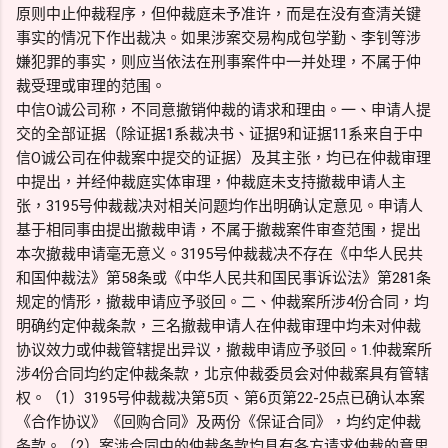
原则中止仲裁程序，但仲裁庭未予准许，而是在没有查清关键
事实的情况下作出裁决。如果涉案交易构成包学勤、李钊等涉
嫌犯罪的事实，则应当依法在刑事案件中一并处理，不属于仲
裁受理或审理的范围。
中信O诚公司称，不同意撤销仲裁的请求和理由。一、申请人提
交的全部证据（除证据1系裁决书、证据9和证据11系来自于中
信O诚公司在仲裁案中提交的证据）及其主张，均已在仲裁审理
中提出，并经仲裁庭实体审理，仲裁庭未支持撤裁申请人主
张，3195号仲裁裁决对相关问题均作出明确认定意见。申请人
基于相同事由提出撤裁申请，不属于撤裁案件审查范围，提出
本次撤裁申请毫无意义。3195号仲裁裁决不存在《中华人民共
和国仲裁法》第58条或《中华人民共和国民事诉讼法》第281条
规定的情形，撤裁申请应予驳回。二、仲裁案所涉4份合同，均
明确约定仲裁条款，三名撤裁申请人在仲裁审理中均未对仲裁
协议效力或仲裁管辖提出异议，撤裁申请应予驳回。1.仲裁案所
涉4份合同均约定仲裁条款，北京仲裁委员会对仲裁案具有管辖
权。（1）3195号仲裁裁决第5页、第6页第22-25点已确认本案
《合作协议》《回购合同》及两份《保证合同》，均约定仲裁
条款。（2）案涉合同中的仲裁条款均具有各方请求仲裁的意思