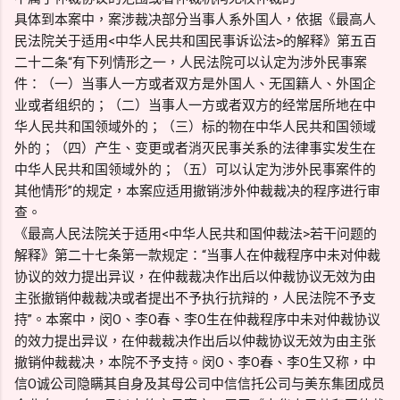
具体到本案中，案涉裁决部分当事人系外国人，依据《最高人
民法院关于适用<中华人民共和国民事诉讼法>的解释》第五百
二十二条“有下列情形之一，人民法院可以认定为涉外民事案
件：（一）当事人一方或者双方是外国人、无国籍人、外国企
业或者组织的；（二）当事人一方或者双方的经常居所地在中
华人民共和国领域外的；（三）标的物在中华人民共和国领域
外的；（四）产生、变更或者消灭民事关系的法律事实发生在
中华人民共和国领域外的；（五）可以认定为涉外民事案件的
其他情形”的规定，本案应适用撤销涉外仲裁裁决的程序进行审
查。
《最高人民法院关于适用<中华人民共和国仲裁法>若干问题的
解释》第二十七条第一款规定：“当事人在仲裁程序中未对仲裁
协议的效力提出异议，在仲裁裁决作出后以仲裁协议无效为由
主张撤销仲裁裁决或者提出不予执行抗辩的，人民法院不予支
持”。本案中，闵O、李O春、李O生在仲裁程序中未对仲裁协议
的效力提出异议，在仲裁裁决作出后以仲裁协议无效为由主张
撤销仲裁裁决，本院不予支持。闵O、李O春、李O生又称，中
信O诚公司隐瞒其自身及其母公司中信信托公司与美东集团成员