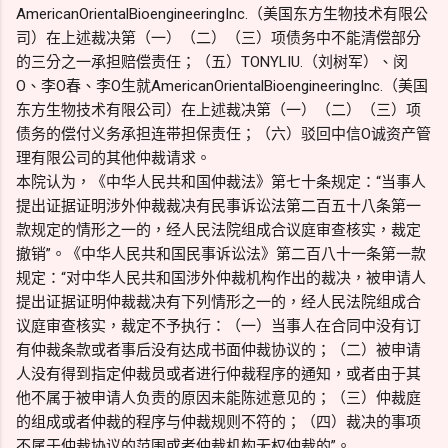
AmericanOrientalBioengineeringInc.（美国东方生物技术有限公
司）在上述裁决第（一）（二）（三）项债务中不能清偿部分
的三分之一承担赔偿责任；（五）TONYLIU.（刘树军）、闵
O、李O春、李O生就AmericanOrientalBioengineeringInc.（美国
东方生物技术有限公司）在上述裁决第（一）（二）（三）项
债务的偿付义务承担连带担保责任；（六）驳回中信O诚资产管
理有限公司的其他仲裁请求。
本院认为，《中华人民共和国仲裁法》第七十条规定：“当事人
提出证据证明涉外仲裁裁决有民事诉讼法第二百五十八条第一
款规定的情形之一的，经人民法院组成合议庭审查核实，裁定
撤销”。《中华人民共和国民事诉讼法》第二百八十一条第一款
规定：“对中华人民共和国涉外仲裁机构作出的裁决，被申请人
提出证据证明仲裁裁决有下列情形之一的，经人民法院组成合
议庭审查核实，裁定不予执行：（一）当事人在合同中没有订
有仲裁条款或者事后没有达成书面仲裁协议的；（二）被申请
人没有得到指定仲裁员或者进行仲裁程序的通知，或者由于其
他不属于被申请人负责的原因未能陈述意见的；（三）仲裁庭
的组成或者仲裁的程序与仲裁规则不符的；（四）裁决的事项
不属于仲裁协议的范围或者仲裁机构无权仲裁的”。