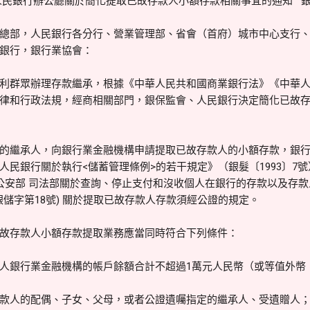
人民銀行辦公廳關於簡化提取已故存款人小額存款相關事宜的通知 銀保
總部，人民銀行各分行、營業管理部、省會（首府）城市中心支行
銀行，銀行業協會：
利群眾辦理存款繼承，根據《中華人民共和國商業銀行法》《中華
律和行政法規，經商相關部門，銀保監會、人民銀行決定簡化已故
的繼承人，向銀行業金融機構申請提取已故存款人的小額存款，銀
人民銀行關於執行<儲蓄管理條例>的若干規定》（銀髮〔1993〕7號
 公安部 司法部關於查詢、停止支付和沒收個人在銀行的存款以及存
銀儲字第18號) 關於提取已故存款人存款須經公證的規定。
故存款人小額存款提取業務應當同時符合下列條件：
人銀行業金融機構的帳戶餘額合計不超過1萬元人民幣（或等值外幣
款人的配偶、子女、父母，或者公證遺囑指定的繼承人、受遺贈人