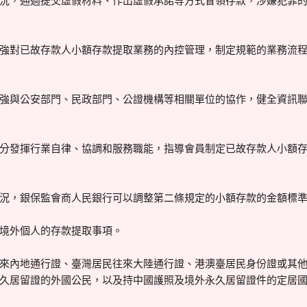
況，通過提交虛假材料、作出虛假承諾等方式冒領存款，涉嫌犯罪
強對已故存款人小額存款提取業務的內控管理，制定規範的業務流
強與公安部門、民政部門、公證機構等相關單位的協作，健全資訊
分發揮行業自律、協調和服務職能，指導會員制定已故存款人小額
況，銀保監會商人民銀行可以調整第二條規定的小額存款的金額標
境外個人的存款提取事項。
來內地通行證、臺灣居民往來大陸通行證、港澳臺居民身份證或其
久居留證的外國公民，以及持中國護照及境外永久居留證件的定居