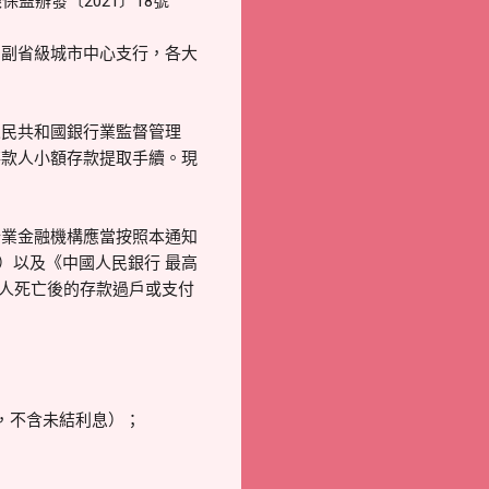
監辦發〔2021〕18號
、副省級城市中心支行，各大
人民共和國銀行業監督管理
存款人小額存款提取手續。現
行業金融機構應當按照本通知
）以及《中國人民銀行 最高
款人死亡後的存款過戶或支付
，不含未結利息）；
；