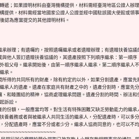
轉遞；如果證明材料由臺灣機構提供，材料需經臺灣地區公證人辦
構提供，材料需經當地國家公證人公證並經中國駐該國大使館或領
料後認為應當提交的其他證明材料。
繼承辦理；有遺囑的，按照遺囑繼承或者遺贈辦理；有遺贈扶養協議
或與他人簽訂遺贈扶養協議的，其遺產按照下列順序繼承：第一順序
外祖父母。繼承開始後，由第一順序繼承人繼承，第二順序繼承人
繼承。
間所得的共同所有的財產，除有約定的以外，如果分割遺產，應當先
繼承人的遺產。遺產在家庭共有財產之中的，遺產分割時，應當先
讓、和睦團結的精神，協商處理繼承問題。遺產分割的時間、辦法和
起訴訟。
產的份額，一般應當均等。對生活有特殊困難又缺乏勞動能力的繼承
扶養義務或者與被繼承人共同生活的繼承人，分配遺產時，可以多
，分配遺產時，應當不分或者少分。繼承人協商同意的，也可以不
~~~~~~~~~~~~~~~~~~