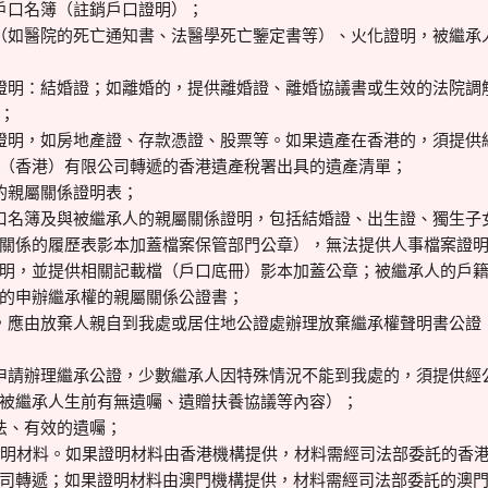
戶口名簿（註銷戶口證明）；
（如醫院的死亡通知書、法醫學死亡鑒定書等）、火化證明，被繼承
證明：結婚證；如離婚的，提供離婚證、離婚協議書或生效的法院調
；
證明，如房地產證、存款憑證、股票等。如果遺產在香港的，須提供
（香港）有限公司轉遞的香港遺產稅署出具的遺產清單；
的親屬關係證明表；
口名簿及與被繼承人的親屬關係證明，包括結婚證、出生證、獨生子
關係的履歷表影本加蓋檔案保管部門公章），無法提供人事檔案證
明，並提供相關記載檔（戶口底冊）影本加蓋公章；被繼承人的戶
的申辦繼承權的親屬關係公證書；
，應由放棄人親自到我處或居住地公證處辦理放棄繼承權聲明書公證
申請辦理繼承公證，少數繼承人因特殊情況不能到我處的，須提供經
被繼承人生前有無遺囑、遺贈扶養協議等內容）；
法、有效的遺囑；
證明材料。如果證明材料由香港機構提供，材料需經司法部委託的香
司轉遞；如果證明材料由澳門機構提供，材料需經司法部委託的澳