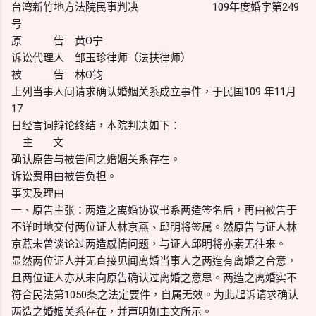
台湾新竹地方法院民事判决 109年度婚字第249
号
原 告 黄O宁
诉讼代理人 邹玉珍律师（法扶律师）
被 告 林O钧
上列当事人间请求确认婚姻关系成立事件，于民国109 年11月
17
日经言词辩论终结，本院判决如下：
主 文
确认原告与被告间之婚姻关系存在。
诉讼费用由被告负担。
事实及理由
一、原告主张：两造之离婚协议书系两造签名后，再由被告于
不详时地交付两位证人林京燕、邱明将签属。然原告与证人林
京燕未曾谈论过两造感情问题，与证人邱明将亦素无往来。
显然两位证人并无直接见闻离婚当事人之两造有离婚之合意，
且两位证人亦从未向原告确认过离婚之意思。两造之离婚实不
符合民法第1050条之法定要件，自属无效。为此起诉请求确认
两造之婚姻关系存在，并声明如主文所示。