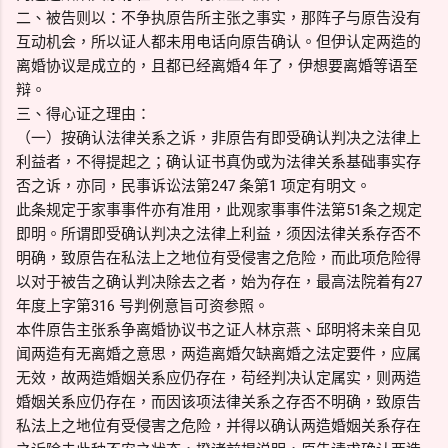
二、被告则以：不争执原告所主张之事实，那阵子与原告没有
互动机会，所以证人都未用电话向原告确认。但伊认定两造的
离婚协议是成立的，且都已经离婚4 年了，伊想要离婚等语至
辩。
三、得心证之理由：
（一）按确认法律关系之诉，非原告有即受确认判决之法律上
利益者，不得提起之；确认证书真伪或为法律关系基础事实存
否之诉，亦同，民事诉讼法第247 条第1 项定有明文。
此条规定于家事事件亦有准用，此观家事事件法第51条之规定
即明。所谓即受确认判决之法律上利益，须因法律关系存否不
明确，致原告在私法上之地位有受侵害之危险，而此项危险得
以对于被告之确认判决除去之者，始为存在，最高法院着有27
年度上字第316 号判例意旨可资参照。
本件原告主张系争离婚协议书之证人林京燕、邱明将未亲自见
闻两造有无离婚之意思，两造离婚欠缺离婚之法定要件，应属
无效，故两造婚姻关系应仍存在，苟经判决认定属实，则两造
婚姻关系应仍存在，而因该项法律关系之存否不明确，致原告
私法上之地位有受侵害之危险，并得以确认两造婚姻关系存在