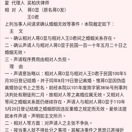
复 代理人 吴柏庆律师
相 对 人 蒋O显（原名蒋O发）
王O君
上列当事人间请求确认婚姻无效等事件，本院裁定如下：
主 文
一、确认相对人蒋O显与相对人王O君间之婚姻关系存在。
二、确认声请人与相对人蒋O显于民国一百一十年五月二十日之
婚姻无效。
三、声请程序费用由相对人负担。
理 由
一、声请意旨略以：相对人蒋O显与相对人王O君于民国100年5
月30日登记结婚，并于同年8月19日登记离婚，惟蒋O显因伪造
离婚协议书上之签名，前经本院以101年度简字第3856号刑事判
决判处有期徒刑二月，故相对人等之离婚应属无效。又相对人
等间之婚姻关系既仍继续存在，声请人与相对人蒋O显于110年
5月20日登记结婚之婚姻即因违反重婚之规定而无效，爰依法提
起本件声请，声明如主文所示。
二、相对人等方面：对声请人之主张不争执。
三、按当事人就不得处分之事项，其解决事件之意思已甚接近