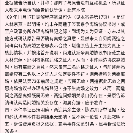
业据被告所自认，并称：那阵子与原告没有互动机会，所以证
人都未用电话向原告确认等语，此有本院
109 年11月17日调解程序笔录可佐（见本案卷第17页）。是证
人林京燕、邱明将，均未在两造于签署系争离婚协议书时，或
至户政事务所办理离婚登记之际，到场为亲为见证，亦未以其
他方式确认原告是否确有离婚之真意，显然未亲自见闻两造之
间确实有为离婚之意思表示合致，堪信原告上开主张为真正。
核此情状，并揆诸首开说明，尚难认系争离婚协议书所载之证
人林京燕、邱明将系属适格之证人。从而，本件两造协议离婚
时，虽有离婚之真意，然未备有二名适格之证人，与前述两愿
离婚应有二名以上之证人之法定要件不符。则两造所为两愿离
婚，依民法第73条前段之规定，应属无效，两造据此无效之两
愿离婚协议书办理离婚登记，亦不生离婚之效力。从而，两造
间之两愿离婚既属无效，两造间婚姻关系自仍存在。是原告诉
请确认两造间婚姻关系存在，洵属有据，应予准许。
四、本件事证已臻明确，两造其余主张、陈述并所举证据，经
审酌认均与本件裁判结果无影响，爰不逐一论驳，并此叙明。
五、诉讼费用负担之依据：家事事件法第51条、民事诉讼法第
78条。