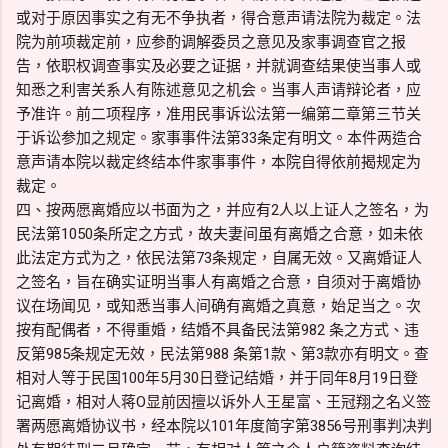
或对于原因事实之有无不争执者，得合意声请法院为裁定。法
院为前项裁定前，应参酌调解委员之意见及家事调查官之报
告，依职权调查事实及必要之证据，并就调查结果使当事人或
知悉之利害关系人有陈述意见之机会。当事人声请辩论者，应
予准许。前二项程序，准用民事诉讼法第一编第二章第三节关
于诉讼参加之规定。家事事件法第33条定有明文。本件两造合
意声请本院以裁定终结本件家事事件，本院自得依前揭规定为
裁定。
四、按两愿离婚应以书面为之，并应有2人以上证人之签名，为
民法第1050条所定之方式，故夫妻间虽有离婚之合意，如未依
此法定方式为之，依民法第73条规定，自属无效。又离婚证人
之签名，旨在确实证明当事人有离婚之合意，自须对于离婚协
议在场闻见，或知悉当事人间确有离婚之真意，始足当之。次
按有配偶者，不得重婚，结婚不具备民法第982 条之方式、违
反第985条规定无效，民法第988 条第1款、第3款亦有明文。查
相对人等于民国100年5月30日登记结婚，并于同年8月19日登
记离婚，相对人蒋O显前因擅以诉外人王星富、王冠翔之名义签
署两愿离婚协议书，经本院以101年度简字第3856号刑事判决判