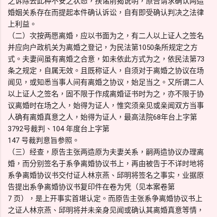
之诉除去此种不安之状态，揆诸前揭说明，原告请求确认两造
婚姻关系存在而提起本件确认诉讼，自有即受确认判决之法律
上利益。
（二）次按两愿离婚，应以书面为之，有二人以上证人之签名
并应向户政机关为离婚之登记，为民法第1050条所规定之方
式。夫妻间虽有离婚之合意，如未依此方式为之，依民法第73
条之规定，自属无效。且既称证人，自须对于离婚之协议在场
闻见，或知悉当事人间有离婚之协议，始足当之。又所谓二人
以上证人之签名，固不限于作成离婚证书时为之，亦不限于协
议离婚时在场之人，始得为证人，惟究须亲见或亲闻双方当事
人确有离婚真意之人，始得为证人，最高法院68年台上字第
3792号裁判、104 年度台上字第
147 号裁判意旨参照。
（三）经查，原告主张两造原为夫妻关系，嗣两造协议办理离
婚，而分别签名于系争离婚协议书上，再由被告于不详时地将
系争离婚协议书交付证人林京燕、邱明将签名之事实，业据原
告提出系争离婚协议书复印件在卷为凭（见本案卷第
7 页），是上开事实首堪认定。而原告主张系争离婚协议书上
之证人林京燕、邱明将并未亲身见闻或确认其离婚真意等情，