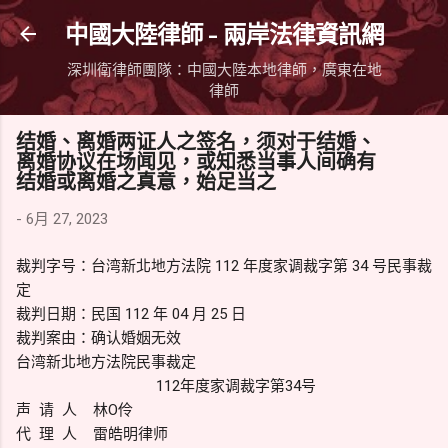
跳到主要內容
中國大陸律師 - 兩岸法律資訊網
深圳衛律師團隊：中國大陸本地律師，廣東在地
律師
结婚、离婚两证人之签名，须对于结婚、
离婚协议在场闻见，或知悉当事人间确有
结婚或离婚之真意，始足当之
-
6月 27, 2023
裁判字号：台湾新北地方法院 112 年度家调裁字第 34 号民事裁
定
裁判日期：民国 112 年 04 月 25 日
裁判案由：确认婚姻无效
台湾新北地方法院民事裁定
112年度家调裁字第34号
声 请 人 林O伶
代 理 人 雷皓明律师