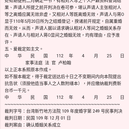
处有期徒刑二月确定一节，有相对人等之个人户籍资料查询结
果、声请人所提之前开判决在卷可参，堪认声请人主张相对人
等之离婚应属无效非虚，又相对人等既离婚无效，声请人与蒋O
显于110年5月20日所为之结婚登记，揆诸前开规定，自属重婚
而无效。从而，声请人据以请求确认相对人等间之婚姻关系存
在、声请人与相对人蒋O显间之婚姻无效，均有理由，应予准
许。
五、爰裁定如主文。
中 华 民 国 112 年 4 月 25 日
家事法庭 法 官 卢柏翰
以上正本系照原本作成。
如不服本裁定，得于裁定送达后十日之不变期间内向本院提出
抗告状（须按他造当事人之人数附缮本），并应缴纳裁判费新
台币一千元。
中 华 民 国 112 年 4 月 25 日
~~~~~~~~~~~~~~~~~~~~~~~~~~~~~~~~~~~~~~~~
裁判字号：台湾新竹地方法院 109 年度婚字第 249 号民事判决
裁判日期：民国 109 年 12 月 01 日
裁判案由：确认婚姻关系成立