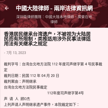
跳到主要內容
中國大陸律師 - 兩岸法律資訊網
深圳衛律師團隊：中國大陸本地律師，廣東在地
律師
香港居民继承台湾遗产，不被视为大陆居
民而有所限制，类推适用涉外民事法律适
用法有关继承之规定
-
7月 13, 2023
裁判字号：台湾台北地方法院 112 年度司声继字第 4 号民事裁
定
裁判日期：民国 112 年 04 月 20 日
裁判案由：声明继承
台湾台北地方法院民事裁定
112年度司声继字第4号
声 请 人 顾O杰
上列声请人声明继承遗产事件，本院裁定如下：