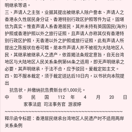
明继承等语。
三、声请人之主张，业据其提出被继承人除户誊本、声请人之
香港永久性居民身分证、香港特别行政区护照等件为证，固堪
信为真实。惟查声请人系香港居民，其并未持有英国国民(海外)
护照或香港护照以外之旅行证照，且声请人亦称其仅有香港特
别行政区护照，无香港以外之护照或旅行证照，此有声请人所
提出之陈报状在卷可稽。是本件声请人并不被视为大陆地区人
民，其继承被继承人之遗产，依首揭法条规定意旨，自无台湾
地区与大陆地区人民关系条例第66条之适用，即无声明继承之
必要，其声明继承，于法不合，应予驳回。爰裁定如主文。
四、如不服本裁定，须于裁定送达后10日内，以书状向本院提
出
抗告状，并缴纳抗告费新台币1,000元。
中 华 民 国 112 年 4 月 20 日
家事法庭 司法事务官 游淑婷
~~~~~~~~~~~~~~~~~~~~~~~~~~~~~~~~~~~~~~~~
释示函令标题：香港居民继承台湾地区人民遗产时不适用两岸
关系条例