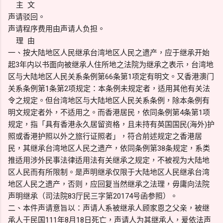
主 文
声请驳回。
声请程序费用由声请人负担。
理 由
一、按大陆地区人民继承台湾地区人民之遗产，应于继承开始
起3年内以书面向被继承人住所地之法院为继承之表示，台湾地
区与大陆地区人民关系条例第66条第1项定有明文。又香港澳门
关系条例第1条第2项规定：本条例未规定者，适用其他有关法
令之规定。但台湾地区与大陆地区人民关系条例，除本条例有
明文规定者外，不适用之。而香港居民，依同条例第4条第1项
规定，指「具有香港永久居留资格，且未持有英国国民(海外)护
照或香港护照以外之旅行证照者」，符合前述规定之香港居
民，其继承台湾地区人民之遗产，依同条例第38条规定，系类
推适用涉外民事法律适用法有关继承之规定，不被视为大陆地
区人民而有所限制。是声明继承仅限于大陆地区人民继承台湾
地区人民之遗产，否则，应回复当然继承之法理，毋庸向法院
声明继承（司法院83厅民三字第20174号函参照）。
二、本件声请意旨以：声请人系被继承人顾家恩之父亲，被继
承人于民国111年8月18日死亡，声请人为其继承人，爰依法声