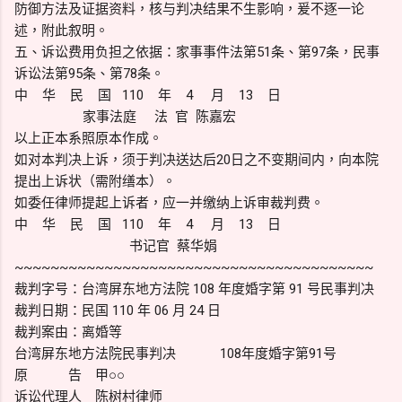
防御方法及证据资料，核与判决结果不生影响，爰不逐一论
述，附此叙明。
五、诉讼费用负担之依据：家事事件法第51条、第97条，民事
诉讼法第95条、第78条。
中 华 民 国 110 年 4 月 13 日
家事法庭 法 官 陈嘉宏
以上正本系照原本作成。
如对本判决上诉，须于判决送达后20日之不变期间内，向本院
提出上诉状（需附缮本）。
如委任律师提起上诉者，应一并缴纳上诉审裁判费。
中 华 民 国 110 年 4 月 13 日
书记官 蔡华娟
~~~~~~~~~~~~~~~~~~~~~~~~~~~~~~~~~~~~~~~~
裁判字号：台湾屏东地方法院 108 年度婚字第 91 号民事判决
裁判日期：民国 110 年 06 月 24 日
裁判案由：离婚等
台湾屏东地方法院民事判决 108年度婚字第91号
原 告 甲○○
诉讼代理人 陈树村律师