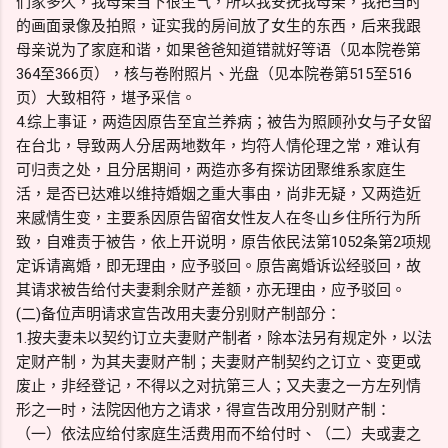
们家多久，我母亲当下很生气，所以我安抚我母亲，我把当时
的画面录像及拍照，证实我的房间放了女生的东西，后来我跟
母亲说为了家庭和谐，如果爸爸知道错就好等语（见本院卷第
364至366页），核与卷附照片、光盘（见本院卷第515至516
页）大致相符，堪予采信。
4.综上事证，两造因原告至宜兰养病；被告为照顾孙女与子女留
在台北，导致两人分居两地数年，均符人情伦理之常，难认有
可归责之处，且分居期间，两造亦多有探访团聚维系家庭生
活，是否已达难以维持婚姻之重大事由，尚非无疑，又两造近
来感情生变，主要系因原告留宿女性友人在冬山乡住所行为所
致，自难责于被告，依上开说明，原告依民法第1052条第2项规
定诉请离婚，即无理由，应予驳回。原告离婚诉讼经驳回，故
其请求被告给付夫妻剩余财产差额，亦无理由，应予驳回。
(二)备位声明请求宣告改用夫妻分别财产制部分：
1.按夫妻未以契约订立夫妻财产制者，除本法另有规定外，以法
定财产制，为其夫妻财产制；夫妻财产制契约之订立、变更或
废止，非经登记，不得以之对抗第三人；又夫妻之一方左列情
形之一时，法院因他方之请求，得宣告改用分别财产制：
（一）依法应给付家庭生活费用而不给付时、（二）夫或妻之