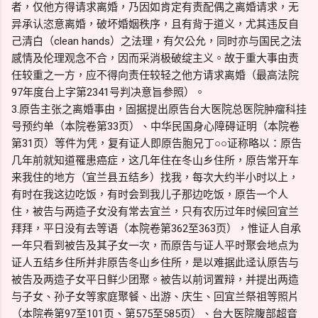
者，仅他方得请求离婚，乃因如肯定有责配偶之离婚请求，无
异承认恣意离婚，破坏婚姻秩序，且有背于道义，尤其违反自
己清白（clean hands）之法理，有欠公允，同时亦与国民之法
感情及伦理观念不合，因而采消极破绽主义。故于重大事由责
任较重之一方，应不得向责任较轻之他方请求离婚（最高法院
97年度台上字第2341号判决意旨参照）。
3.原告主张之离婚事由，固据提出原告台大医院总医院肿瘤科挂
号预约单（本院卷第33页）、中华民国身心障碍证明（本院卷
第31页）等件为凭，复有证人即原告胞兄丁○○证称略以：原告
几年前就知道罹患癌症，这几年住在冬山乡住所，原告常开车
来我住的地方（宜兰县五结乡）找我，每次大约半小时以上，
有时在我这边吃饭，有时会到我儿子那边吃饭，原告一个人
住，被告与两造子女没有常去宜兰，只有农历过年时候回宜兰
拜拜，平日没有去等语（本院卷第362至363页），惟证人自承
一年只看到被告及其子女一次，而原告与证人平时聚会地点为
证人五结乡住所并非原告冬山乡住所，是以难据此迳认原告与
被告及两造子女平日鲜少团聚。被告以前词置辩，并提出两造
与子女、孙子女等家庭聚餐、出游、庆生、回宜兰祭祖等照片
（本院卷第97至101页、第575至585页）、台大医院腹部超音