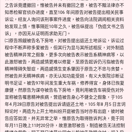
之告诉竟遭撤回，惟被告并未有撤回之意，被告不黯法律亦不
知悉检察官侦办进度，直至106 年间原告对被告提出相关民事
诉讼，经友人询问该刑事案件进度，被告向法院调阅相关资料
始发现上情，惟事隔近10年之久，被告纵提出「伪造文书之告
诉」，亦因无从证明而求助无门。
㈡原告觊觎被告名下房地，对被告提出返还土地诉讼，诉讼过
程中不断声称多爱被告，但其行为显与其所述相反，对外制造
被告精神异常之假象，更多次向被告表示被告系精神病等，以
此激怒被告，两造感情更难以修复，至原告起诉仍污指被告有
精神障碍失智症，两造感情生变系肇因于原告之不忠与贪婪。
然被告并无精神疾病，亦无认知功能受损，有义大医院诊断证
明书足证。被告97年间发生重大车祸，修养得宜，身体已恢复
康健，然原告为谋夺被告名下房地，竟利用被告车祸受伤对外
宣称被告罹患精神疾病，营造被告身心不健全之假象，于105
年4 月28日原告对被告提出诉请返还土地，105 年8 月5 日言词
辩论时，两造为上开土地纠纷开庭被告当时亦有出庭，彼时被
告应答如流，并无异常之举，惟原告为取得胜诉判决，竟于同
年月11日晚上11时20分许，故意激怒被告，制造被告无法控制