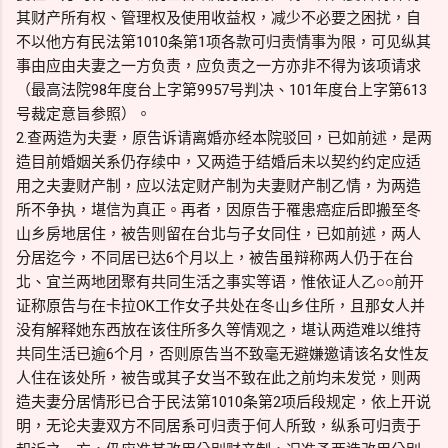
其财产所有权、管理权及使用收益权，减少不必要之困扰，自
不以他方有民法第1010条第1项各款可归责情事为限，可见纵其
事由应由夫妻之一方负责，应负责之一方亦非不得为该项请求
（最高法院98年度台上字第9957号判决、101年度台上字第613
号裁定意旨参照）。
2.查两造为夫妻，原告诉请离婚亦经本院驳回，已如前述，是两
造目前婚姻关系仍存续中，又两造于结婚后未以契约约定应适
用之夫妻财产制，应以法定财产制为夫妻财产制乙情，为两造
所不争执，堪信为真正。再者，因原告于罹患癌症后即搬至冬
山乡房地居住，被告则留在台北与子女同住，已如前述，两人
分居迄今，不同居已达6个月以上，被告虽辩称两人仍于在台
北、宜兰两地团聚有共同生活之事实等语，惟依证人乙○○前开
证称原告与在卡拉OK工作女子共处在冬山乡住所，且那女人并
没有解释她东西放在该住所多久等情观之，堪认两造难以维持
共同生活已逾6个月，否则原告当不致毫无避嫌邀请该名女性友
人住在该处所，被告或其子女当不致在此之前均未发觉，则两
造夫妻分居情形已合于民法第1010条第2项后段规定，依上开说
明，无论夫妻双方不同居系可归责于何人所致，纵系可归责于