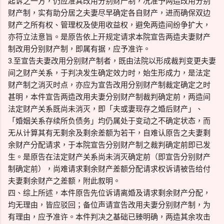
起诉之一方，仍应准其改用分别财产制，况准予两造改用分别
财产制，实有助分居之夫妻尽早确定各自财产，进而确保双边
财产之所有权、管理权及使用收益权，避免两造间纷争扩大，
亦符立法意旨。是原告依上开规定请求本院宣告两造夫妻财产
制改用分别财产制，即属有据，应予准许。
3.至宣告夫妻改用分别财产制者，既由法院以形成裁判变更夫妻
间之财产关系，于判决发生确定效力时，始生形成力，是法定
财产制之消灭时点，亦应为宣告改用分别财产制裁定确定之时
甚明，本件宣告两造改用夫妻分别财产制裁判确定前，两造间
法定财产关系既尚未消灭，即「夫或妻现存之婚后财产」、
「婚姻关系存续所负债务」均仍属处于变动之不确定状态，而
无从计算其有无剩余及剩余差额为若干，自难认原告之夫妻剩
余财产分配请求，于本院宣告分别财产制之裁判确定前即已发
生。是原告在法定财产关系尚未消灭确定前（即宣告分别财产
制确定前），尚难请求剩余财产差额分配请求权诉请被告给付
夫妻剩余财产之差额，附此叙明。
四、综上所述，本件原告先位诉请离婚及请求剩余财产分配，
均无理由，皆应驳回；备位声请宣告改用夫妻分别财产制，为
有理由，应予准许。本件判决之基础已臻明确，两造其余攻击