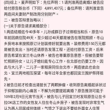
(四)综上，爰声明如下：先位声明：1.请判准两造离婚2.被告应
给付原告新台币（下同）4,891,437元；备位声明：请判准宣告
两造间夫妻财产制改用分别财产。
二、被告答辩意旨略以：
(一)关于原告请求离婚部分：
1.两造结婚迄今40多年，儿孙成群日子过得相当和乐，原告10
年前因病住院49天，至少超过40天都是被告在医院照顾，冬山
乡房地本来按照原订计划装修好就要出售，装修费用150万元都
是被告支出，当时还请原告发落工程，还给付原告工资，后来
原告希望在宜兰冬山休养，被告也尊重原告意愿，但被告要帮
忙照顾孙女，让儿子媳妇能专心工作，在北部也仍要工作，因
此与大儿子、二儿子一家租房同住台北市，两造彼此也会台
北、宜兰两地相互探望，每年过年全家也都回宜兰围炉祭拜祖
先。
2.被告日前才检查出肾脏长了两颗肿瘤，收到原告离婚起诉状过
于抑郁加剧内心痛苦，不解为何要提起离婚？原告推测可能于
109年2月9日元宵节当天，被告与儿子回宜兰时发现原告让在卡
拉OK店工作的女性友人住在冬山乡房子，被告发现时非常生气
认为两人同居成何体统，气愤之下说出不要给外面女人住等