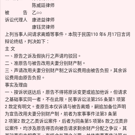
陈威廷律师
被 告 乙○○
诉讼代理人 康进益律师
康钰灵律师
上列当事人间请求离婚等事件，本院于民国110 年6 月17日言词
辩论终结，判决如下：
主 文
一、原告之诉及假执行之声请均驳回。
二、准原告与被告改用夫妻分别财产制。
三、声请改用夫妻分别财产制之诉讼费用由被告负担，其余诉
讼费用由原告负担。
事实及理由
一、按诉状送达后，原告不得将原诉变更或追加他诉，但请求
之基础事实同一者，不在此限，民事诉讼法第255 条第1 项第
2 款定有明文。查原告本仅诉请与被告离婚，嗣追加备位声明
为宣告改用夫妻分别财产制，前者为家事事件法第3 条第
2 项第2 款之乙类诉讼案件，后者为同条第5 项第6 款之戊类非
讼案件，均涉及原告得否向被告请求剩余财产分配之争议，其