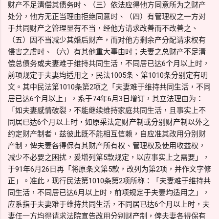
财产不足清偿其债务时、（三）依法应得他方同意所为之财产
处分，他方无正当理由拒绝同意时、（四）有管理权之一方对
于共同财产之管理显有不当，经他方请求改善而不改善之、
（五）因不当减少其婚后财产，而对他方剩余产分配请求权有
侵害之虞时、（六）有其他重大事由时；夫妻之总财产不足清
偿总债务或夫妻难于维持共同生活，不同居已达6个月以上时，
前项规定于夫妻均适用之，民法1005条、第1010条分别定有明
文。其中民法第1010条第2项之「夫妻难于维持共同生活，不同
居已达6个月以上」，系于74年6月3日增订，其立法理由为：
「如夫妻感情破裂，不能继续维持家庭共同生活，且事实上不
同居已达6个月以上时，如原采法定财产制或分别财产制以外之
约定财产制者，兹彼此既不能相互信赖，自应准其改用分别财
产制，俾夫妻各得保有其财产所有权、管理权及使用收益权，
减少不必要之困扰，爰增列第5款规定，以应事实上之需要」，
于91年6月26日再「将原条文第5款，改列为第2项，并作文字修
正」。准此，现行民法第1010条第2项所称：「夫妻难于维持共
同生活，不同居已达6月以上时，前项规定于夫妻均适用之」，
应系指于夫妻难于维持共同生活，不同居已达6个月以上时，夫
妻任一方均得请求法院宣告改用分别财产制，俾夫妻各得保有