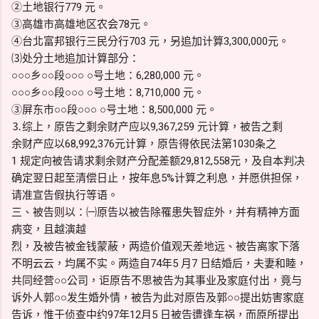
②土地银行779 元。
③高雄市高雄地区农会78元。
④台北富邦银行三民分行703 元，另追加计算3,300,000元。
⑶处分土地追加计算部分：
○○○乡○○段○○○ ○号土地：6,280,000 元。
○○○乡○○段○○○ ○号土地：8,710,000 元。
③屏东市○○段○○○ ○号土地：8,500,000 元。
⒊综上，原告之剩余财产应以9,367,259 元计算，被告之剩
余财产应以68,992,376元计算，原告得依民法第1030条之
1 规定向被告请求剩余财产分配差额29,812,558元，及自本判决
确定翌日起至清偿日止，按年息5%计算之利息，并愿供担保，
请准宣告假执行等语。
三、被告则以：㈠原告以被告除罹患失智症外，并有精神方面
病变，且越演越
烈，及被告被金钱蒙蔽，两造价值观天差地远、被告离家下落
不明云云，均属不实。两造自74年5 月7 日结婚后，夫妻和睦，
共同经营○○公司，讵原告不思被告为其事业及家庭付出，竟与
诉外人郭○○发生婚外情，被告为此对原告及郭○○提出妨害家庭
告诉，惟于侦查中约97年12月5 日被告遭逢车祸，而原所提出