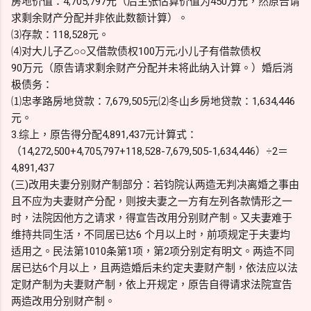
房地价值：4,705,797元（后主张估算价值为450万元，然原告请
求剩余财产分配并非依此数额计算）。
⑶存款：118,528元。
⑷对大儿子乙○○又借款债权100万元;小儿子有借款债权
90万元（原告请求剩余财产分配并未将此纳入计算。）婚后消
极债务：
⑴忠孝路房地贷款：7,679,505元⑵冬山乡房地贷款：1,634,446
元。
3.综上，原告得分配4,891,437元计算式：
（14,272,500+4,705,797+118,528-7,679,505-1,634,446）÷2＝
4,891,437
(三)改用夫妻分别财产制部分：若钧院认两造无判决离婚之事由
且不应为夫妻财产分配，则按夫妻之一方有左列各款情形之一
时，法院因他方之请求，得宣告改用分别财产制。又夫妻难于
维持共同生活，不同居已达6 个月以上时，前项规定于夫妻均
适用之。民法第1010条第1项，第2项分别定有明文。两造不同
居已达6个月以上，且两造婚后未约定夫妻财产制，依法应以法
定财产制为夫妻财产制，依上开规定，原告自得请求法院宣告
两造改用分别财产制。