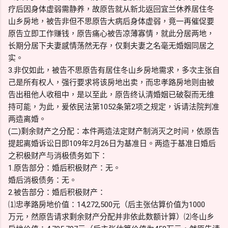
疗后因身体虚弱需静养，故原告就从新北返回宜兰休养居住冬
山乡房地，被告非但不思原告大病后身体虚弱，竟一再催促要
原告立即工作赚钱，原告痛心被告凉薄寡情，就此分居两地，
长期分居下夫妻感情荡然无存，仅剩夫妻之名毫无婚姻同居之
实。
3.非仅如此，被告不思原告有居住冬山乡房地需求，多次主张自
己是所有权人，强行要求将该房地出卖，而忠孝路房地则由被
告出租他人收租中，是以至此，原告终认清婚姻已破裂而无维
持可能，为此，爰依民法第1052条第2项之规定，诉请法院判准
两造离婚。
(二)剩余财产之分配：本件两造法定财产制消灭之时间，依原告
提起离婚诉讼日即109年2月26日为基准日。两造于基准日婚后
之积极财产与消极债务如下：
1.原告部分：婚后积极财产：无。
婚后消极债务：无。
2.被告部分：婚后积极财产：
⑴忠孝路房地价值：14,272,500元（后主张估算价值为1000
万元，然原告请求剩余财产分配并非依此数额计算）⑵冬山乡