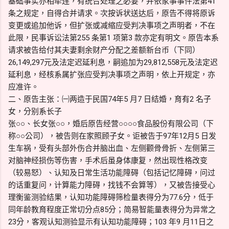
基础事实亦相牵连，有统合处理之必要，并依家事事件法第41
条之规定，自得合并请求。次按诉状送达后，原告不得将原诉
变更或追加他诉，但扩张或减缩应受判决事项之声明者，不在
此限，民事诉讼法第255 条第1 项第3 款亦定有明文。原告本系
请求被告给付其夫妻剩余财产分配之差额新台币（下同）
26,149,297元及法定迟延利息，嗣追加为29,812,558元及法定迟
延利息，经核系属扩张应受判决事项之声明，依上开规定，亦
应准许。
二、原告主张：㈠两造于民国74年5 月7 日结婚，育有2 名子
女，分别系长子
张○○、长女张○○，婚后原告经营○○○○食品股份有限公司（下
称○○公司），被告则在家照顾子女。讵被告于97年12月5 日发
生车祸，受有头部外伤合并脑出血、左侧颧骨骨折、左侧第三
对脑神经损伤等伤害，手术后虽身体康复，然出现性格改变
（较易怒）、认知及日常生活功能障碍（包括记忆障碍，问过
的话重复问，计算能力障碍，找钱不会算等），又被告接受心
理衡鉴测验结果，认知功能障碍筛检量表得分为77.6分，低于
同年龄教育程度正常切分点85分；简易智能量表得分为异常之
23分，客观认知测验显示有认知功能障碍；103 年9 月11日之