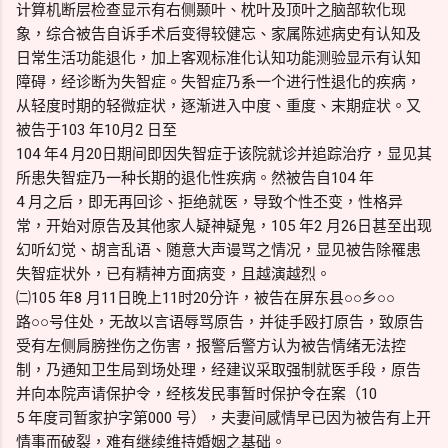
计算机断层检查显示有右侧颞叶、枕叶及顶叶之脑部软化现
象，综合被告自诉手术后变得较健忘、家属陈述病史有认知及
日常生活功能退化，加上客观标准化认知功能测验显示有认知
障碍，经诊断为失智症。失智症乃系一个进行性退化的疾病，
从轻度时期的轻微症状，逐渐进入中度、重度、末期症状。又
被告于103 年10月2 日至
104 年4 月20日期间即因失智症于该院就诊并追踪治疗，显见其
所患失智症乃一种长期的退化性疾病。然被告自104 年
4 月之后，即无再回诊、拒绝就医，导致个性丕变，性格异
常，开始对原告及其他家人疑神疑鬼，105 年2 月26日甚至出现
幻听幻觉、胡言乱语、随意大声谩骂之情况，显见被告除罹患
失智症状外，已有精神方面病变，且越演越烈。
㈡105 年8 月11日晚上11时20分许，被告在屏东县○○乡○○
路○○号住处，无故以言语辱骂原告，并徒手殴打原告，致原告
受有左侧肩膀挫伤之伤害，报警后警方认为被告情绪无法控
制，乃通知卫生局到场处理，经建议采取强制就医手段，原告
并向本院声请保护令，经核发民事暂时保护令在案（10
5 年度司暂家护字第000 号），夫妻间感情早已因为被告有上开
情事而破裂，难有继续维持婚姻之基础。