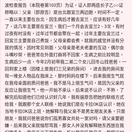
波检查报告（本院卷第103页）为证，证人即两造长子乙○○证
称略以：父亲（即原告）是台北跟宜兰两边跑，时间不一定，
一直以来主要在台北，因生病后才搬去宜兰，应该有好几年
了，这几年主要是在宜兰，我们一个月会去宜兰2、3次，有时
过夜有时没有，过年过节都会聚在一起，过年主要在宜兰过，
回宜兰主要是自己煮饭，父母亲都会煮，就我的感觉并没有分
居的情况，因时常见到面，父母亲是老夫老妻的互动，偶尔会
斗嘴吵架，爸爸常在外面打麻将不回家，生病之前比较明显，
生病后少一点，今年2月初带我二弟二个女儿回冬山找爸爸，一
回到家上楼（因楼上是我们三兄弟的房间），进去我的房间发
现一堆女人物品在我床上，那时妈妈在楼下，后来我很生气就
在我母亲面前质问爸爸，我不是马上很生气问，是因为父亲的
反应让我很生气，他一开始不承认，后来说不认识、不熟，了
解完后知道他们已经认识好几年，我有逼原告把她的联络方式
给我，我跟那个女人联络，她说我们是在卡拉OK店认识，她在
当地卡拉OK店上班，她解释与我父亲不是男女朋友关系，只是
朋友，我就问爸爸说你们孤男寡女共处一室对吗，请父亲要避
嫌，后来我父亲就恼怒骂我，那女人并没有解释她东西放在我