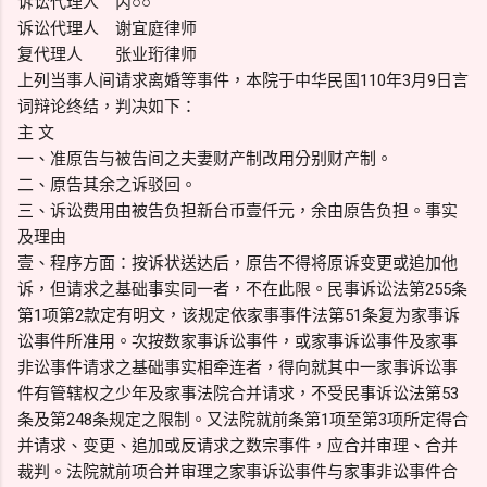
诉讼代理人 丙○○
诉讼代理人 谢宜庭律师
复代理人 张业珩律师
上列当事人间请求离婚等事件，本院于中华民国110年3月9日言
词辩论终结，判决如下：
主 文
一、准原告与被告间之夫妻财产制改用分别财产制。
二、原告其余之诉驳回。
三、诉讼费用由被告负担新台币壹仟元，余由原告负担。事实
及理由
壹、程序方面：按诉状送达后，原告不得将原诉变更或追加他
诉，但请求之基础事实同一者，不在此限。民事诉讼法第255条
第1项第2款定有明文，该规定依家事事件法第51条复为家事诉
讼事件所准用。次按数家事诉讼事件，或家事诉讼事件及家事
非讼事件请求之基础事实相牵连者，得向就其中一家事诉讼事
件有管辖权之少年及家事法院合并请求，不受民事诉讼法第53
条及第248条规定之限制。又法院就前条第1项至第3项所定得合
并请求、变更、追加或反请求之数宗事件，应合并审理、合并
裁判。法院就前项合并审理之家事诉讼事件与家事非讼事件合