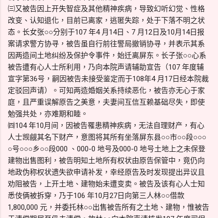
㈢又被告因上开失智症及其他精神疾病，导致幻听幻觉、性格
改变、认知退化，目前已离家，逃匿失踪，处于下落不明之状
态。长女张○○分别于107 年4 月14日、7 月12日及10月14日报
案请求警方协寻，被告虽自行前往警局撤销协寻，并表示其系
因两造间土地纠纷及保护令事件，始迁离屏东。长子张○○心系
被告遭有心人士所利用，乃向本院声请辅助宣告（107 年度辅
宣字第36号，嗣因被告未接受鉴定而于108年4 月17日经本院裁
定驳回声请）。可知两造婚姻关系持续恶化，被告亦无心于家
庭，且严重误解原告之美意，夫妻间互信互赖基础尽失，即使
勉强共处，亦难期和睦。
㈣104 年10月间，因被告罹患精神疾病，无法自理财产，有心
人士觊觎其名下财产，意图将其所有坐落屏东县○○市○○段○○○
○号○○○乡○○段000 、000-0 地号及000-0 地号土地上之未保登
建物出售图利，被告明知土地所有权状由原告保管中，竟仍向
地政伪称权状遗失欲申请补发，幸经原告及时发现提出异议且
劝阻被告，上开土地、建物始未遭变卖。被告及该有心人士知
悉伎俩被拆穿，乃于106 年10月27日向第三人林○○借款
1,800,000 元，并委托林○○出售被告所有之土地、建物，惟被告