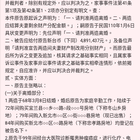
并裁判者，除别有规定外，应以判决为之，家事事件法第41条
第1项及第42条第1、2项亦分别定有明文。查：
本件原告原起诉之声明为：「一、请判准两造离婚。二、两造
应结算夫妻剩余财产分配金额。」；嗣原告于民国110年1月6日
具状变更声明为：先位声明「一、请判准两造离婚。
二、被告应给付原告新台币（下同）4,891,437元。」及备位声
明「请判准宣告两造间夫妻财产制改用分别财产」。而原告最
后所为诉之变更及追加，核其请求之基础事实相同，且属家事
诉讼事件及家事非讼事件请求之基础事实相牵连情形，依前揭
规定，自应准许，并应以判决合并裁判之。
贰、实体方面：
一、原告主张略以：
(一)关于离婚部分：
1.两造于68年3月8日结婚，婚后原告为家庭辛勤工作，陆续于
72年间购买宜兰县○○乡○○路○段○○○号房地（下称冬山乡房
地）；79年间购入新北市○○区○○街○○○巷房地（现已出售）；
84年间购买新北市○○区○○路房地（下称忠孝路房地）均登记在
被告名下。
2.原告于99年间经台大医院诊断罹患肿瘤癌症，进行化疗、电