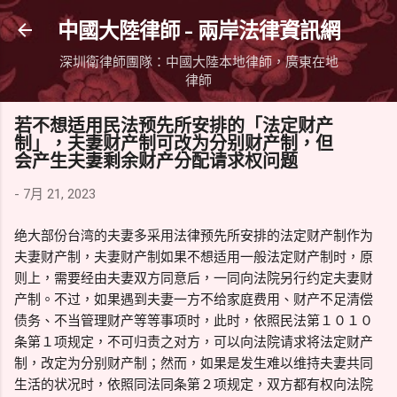
跳到主要內容
中國大陸律師 - 兩岸法律資訊網
深圳衛律師團隊：中國大陸本地律師，廣東在地
律師
若不想适用民法预先所安排的「法定财产
制」，夫妻财产制可改为分别财产制，但
会产生夫妻剩余财产分配请求权问题
-
7月 21, 2023
绝大部份台湾的夫妻多采用法律预先所安排的法定财产制作为
夫妻财产制，夫妻财产制如果不想适用一般法定财产制时，原
则上，需要经由夫妻双方同意后，一同向法院另行约定夫妻财
产制。不过，如果遇到夫妻一方不给家庭费用、财产不足清偿
债务、不当管理财产等等事项时，此时，依照民法第１０１０
条第１项规定，不可归责之对方，可以向法院请求将法定财产
制，改定为分别财产制；然而，如果是发生难以维持夫妻共同
生活的状况时，依照同法同条第２项规定，双方都有权向法院