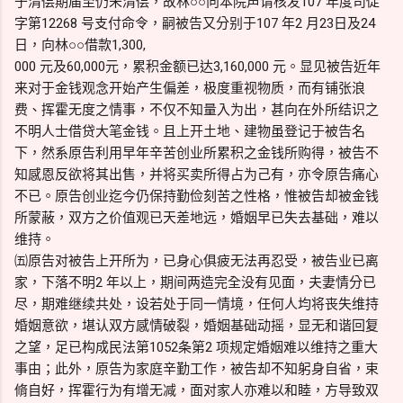
于清偿期届至仍未清偿，故林○○向本院声请核发107 年度司促
字第12268 号支付命令，嗣被告又分别于107 年2 月23日及24
日，向林○○借款1,300,
000 元及60,000元，累积金额已达3,160,000 元。显见被告近年
来对于金钱观念开始产生偏差，极度重视物质，而有铺张浪
费、挥霍无度之情事，不仅不知量入为出，甚向在外所结识之
不明人士借贷大笔金钱。且上开土地、建物虽登记于被告名
下，然系原告利用早年辛苦创业所累积之金钱所购得，被告不
知感恩反欲将其出售，并将买卖所得占为己有，亦令原告痛心
不已。原告创业迄今仍保持勤俭刻苦之性格，惟被告却被金钱
所蒙蔽，双方之价值观已天差地远，婚姻早已失去基础，难以
维持。
㈤原告对被告上开所为，已身心俱疲无法再忍受，被告业已离
家，下落不明2 年以上，期间两造完全没有见面，夫妻情分已
尽，期难继续共处，设若处于同一情境，任何人均将丧失维持
婚姻意欲，堪认双方感情破裂，婚姻基础动摇，显无和谐回复
之望，足已构成民法第1052条第2 项规定婚姻难以维持之重大
事由；此外，原告为家庭辛勤工作，被告却不知躬身自省，束
脩自好，挥霍行为有增无减，面对家人亦难以和睦，方导致双