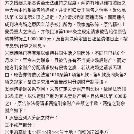
方之婚姻关系恶劣至无法维持之程度，两造有难以维持婚姻之
重大事由均系被告所造成，并无可归责于原告之情事，爰依民
法第1052条第2 项之规定，先位请求判准两造离婚。而两造构
成判决离婚之原因全部系被告所为，致家庭破碎，原告精神上
蒙受重大之痛苦，并依民法第1056条之规定请求被告赔偿原告
精神慰抚金1,000,000 元，及自判决确定翌日起至清偿日止，按
年息5%计算之利息。
㈥两造除已存有难以维持共同生活之原因外，不同居已达6 个
月以上，至今未为联系，且被告亦有不当减少婚后财产，而对
他方剩余财产分配请求权有侵害之虞，若认离婚之请求无理
由，原告亦得依民法第1010条第1 项第5 款、第6 款及同条第2
项之规定，备位请求准予宣告改用分别财产制等语。
㈦两造婚姻关系期间，未曾订定夫妻财产制契约，依民法第10
05条规定，以法定财产制为其夫妻财产制。且依民法第1030条
之1 ，原告依法得请求两造剩余财产差额之半数，两造之剩余
财产如下：
⒈原告应列入分配之财产：
⑴不动产部分：
①坐落高雄市○○区○○段○○○号土地，面积367.22平方