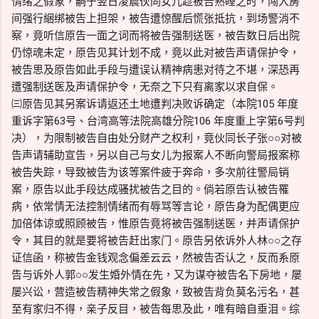
情绪之假象，嗣于翌日凌晨伙同女儿趁被告熟睡之时，闯入房
间强行綑绑被告上担架，被告遭惊醒后慌张抵抗，到场警消不
察，竟听信原告一面之词而将被告强制送医，被告数日后出院
仍惊魂未定，原告见其计划不成，竟以此对被告声请保护令，
被告思及原告如此手段与遭误认精神病患对待之不堪，深恐再
遭强制送医及声请保护令，无奈之下只有离家以求自保。
㈢原告见其另案诉请返还土地遭判决败诉确定（本院105 年度
重诉字第63号、台湾高等法院高雄分院106 年度重上字第6号判
决），为限制被告自由处分财产之权利，竟伙同长子张○○对被
告声请辅助宣告，另以自己与女儿为报案人不断向警局报案称
被告失踪，导致被告为该等案件疲于奔命，多次前往警局销
案，原告以此手段达成骚扰被告之目的。倘若原告认被告罹
病，依常情无法控制情绪而有辱骂等言论，原告身为配偶更应
加倍体谅或照顾被告，惟原告竟将被告强制送医，并声请保护
令，其目的就是要将被告赶出家门。原告另依诉外人林○○之存
证信函，称被告金钱观念偏差云云，然被告否认之，反而系原
告与诉外人郭○○发生婚外情在先，又为谋夺被告名下房地，屡
屡兴讼，营造被告精神失常之假象，致被告背负莫名污名，甚
至有家归不得，亲子反目，被告每思及此，唯有暗自垂泪。综