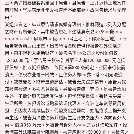
上，两造婚姻破裂系肇因于原告，且原告于上开返还土地案件
审理时，坚决表示非常爱被告而不愿离婚，故原告请求显无理
由。
㈣退步言之，纵认原告请求离婚有理由，惟就两造应列入分配
之财产有所争议，其中被告原名下坐落屏东县○○乡○○段○○○
○○○○○○ ○号、屏东市○○段○○○ ○号土地（下称系争土地），于
原告起诉前业已出售，出售所得金额皆供作被告在外生活之
用，自不得列入婚后财产。被告名下○○公司之股份价值仅
1,213,000 元，原告另主张被告对第三人有126,000,000 元之抵
押债权，惟该抵押债权，依民法第880 条规定，业因未行使而
消灭，债权亦业罹于时效，且债务人郑○○亦下落不明无法追
讨，故被告名下财产显遭高估。被告无失踪之情节，原告为探
知被告行踪，多次恶意报警，导致被告疲于奔命。是被告漂泊
在外，不敢让原告知悉其住处，担忧噩梦重演，有租赁房屋、
生活所需、负担诉讼或聘雇诉讼代理人、奔波之车资等费用负
担，系因友人陆续借款、代垫支出之帮助，始能维系上揭开支
与生活，被告为清偿债务并缓解生活开支之压力，遂向诉外人
丙○○借贷350 万元。另被告与诉外人林○○之返还借款案件，经
台湾高等法院高雄分院调解，被告应返还150,000 元，为被告之