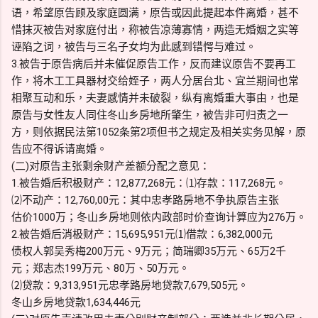
语，希望原告顾及家庭圆满，原告或因此提起本件离婚，甚不
惜抹灭被告对家庭付出，称被告凉薄寡情，两造无婚姻之实等
诬陷之词，被告与三名子女均为此感到错愕与难过。
3.被告于原告病后并未催促原告工作，反而建议原告不要再工
作，将木工工具器材交给姪子，两人分居台北、宜兰期间也常
相聚互动和乐，夫妻感情并未破裂，纵有离婚重大事由，也是
原告与女性友人同住冬山乡房地所肇生，被告非可归责之一
方，则依据民法第1052条第2项但书之规定及相关实务见解，原
告应不得诉请离婚。
(二)对原告主张剩余财产差额分配之意见：
1.被告婚后积极财产：12,877,268元：⑴存款：117,268元。
⑵不动产：12,760,00元：其中忠孝路房地不争执原告主张
估价1000万；冬山乡房地则依内政部时价查询计算应为276万。
2.被告婚后消极财产：15,695,951元⑴借款：6,382,000元
债权人郭吴秀梅200万元、9万元；简瑞卿35万元、65万2千
元；郑志杰199万元、80万、50万元。
⑵贷款：9,313,951元忠孝路房地贷款7,679,505元。
冬山乡房地贷款1,634,446元