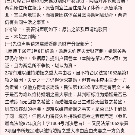
(三)对原告声请改用夫妻分别财产制部分：两造并非长期分居，
两造原住所在新北，原告到宜兰居住是为了休养，原告系新
北、宜兰两地往返，而被告因病体弱且需协助照顾幼孙，两造
仍有共同生活之事实。
(四)综上，爰答辩声明如下：原告之诉及声请均驳回。
三、本院之判断：
(一)先位声明请求离婚暨剩余财产分配部分：
1.两造于68年3月8日结婚，婚后未约定夫妻财产制，婚姻关系
现仍存续中，业据原告提出户籍誊本（本院卷第25至29页）为
证，且为两造所不争执，堪认为真。
2.按有难以维持婚姻之重大事由者，虽不符合民法第1052条第1
项之原因，夫妻之一方仍得请求离婚。但其事由应由夫妻一方
负责者，仅他方得请求离婚，民法第1052条第2项定有明文。关
于是否为难以维持婚姻之重大事由，其判断标准为婚姻是否已
生破绽而无回复之希望；而婚姻是否已生破绽无回复之希望，
则应依客观的标准，即难以维持婚姻之事实，是否已达于倘处
于同一境况，任何人均将丧失维持婚姻意欲之程度而定（参见
最高法院87年度台上字1304号判决意旨）。又民法第1052条第
2项但书所规定难以维持婚姻之重大事由应由夫妻之一方负责