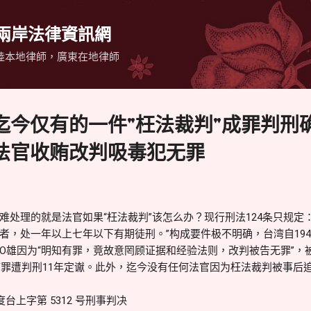
跳到主要內容
 兩岸法律資訊網
陸本地律師，廣東在地律師
迄今仅有的一件"枉法裁判"成罪判刑
法官收贿改判吸毒犯无罪
难处理的就是法官如果“枉法裁判”该怎么办？现行刑法124条只规定
者，处一年以上七年以下有期徒刑。”构成要件极不明确，台湾自19
O雄因为“明知有罪，竟故意罔顾证据和经验法则，改判被告无罪”，
收贿罪遭判刑11年定谳。此外，迄今没有任何法官因为枉法裁判被事后
度台上字第 5312 号刑事判决