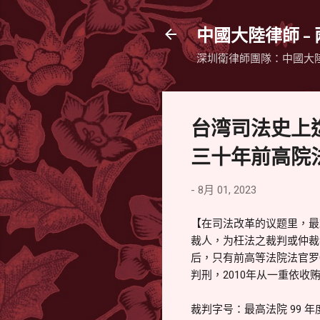
中國大陸律師 -
深圳衛律師團隊：中國大
台湾司法史上
三十年前高院
-
8月 01, 2023
【在司法改革的议题里，最
裁人，为枉法之裁判或仲裁
后，只有前高等法院法官罗
判刑，2010年从一重依
裁判字号：最高法院 99 年