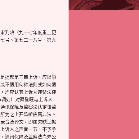
更审判决（九十七年度重上更
三七号、第七二一八号、第九
处侦讯时，因调查员站在检察官旁边，伊如果翻供，所要的条件就不可能达到，所以伊不敢翻供云云；叶隆财于第一审及原审法院上诉审时改称：蔡登旺有叫伊准备一百万元，但没有说要摆平官司，蔡登旺可能要诈欺云云，均系事后回护或卸饰之词，并不足采；上诉人承办原审法院八十三年度上诉字第七六二八号案件改判叶隆财烟毒案无罪，确有枉法而故为违背经验法则、论理法则；本案并无证据足以证明承办叶隆财烟毒案之审判长李宗荣、陪席法官张明松与上诉人有何犯意联络及行为分担等由甚详。又以核上诉人所为，系犯八十五年十月二十三日修正前贪污治罪条例第四条第一项第五款之对于违背职务之行为收受贿赂罪、刑法第一百二十四条之枉法裁判罪，依修正前刑法第五十五条牵连犯规定，从情节较重之对于违背职务之行为收受贿赂罪论处，依修正前贪污治罪条例第七条规定加重其刑后，于法定刑度内，酌情量处有期徒刑十一年，并为相关从刑之宣告。已详叙其所凭证据及认定之理由，所为论断均有卷存证据资料可资覆按。上诉意旨虽指摘原判决违法，然查：㈠、通讯保障及监察法虽自八十八年七月十四日始公布实施，惟检察官因告诉、告发、自首或其他情事知有犯罪嫌疑者，应即开始侦查，刑事诉讼法第二百二十八条第一项定有明文，而为保全证据，确保国家刑罚权，以达追诉犯罪之目的，刑事诉讼法于八十六年十二月十九日修正公布前（即本案发生时），即认检察官在诉讼程序进行中有强制处分权；而强制处分除法律所规定之拘提、羁押、搜索、扣押等直接对人或物为排除事实上可能之反抗或妨害所实施之强制处分外，并包括具有强制要素之调查证据处分在内，如对犯罪嫌疑人所使用之通讯设备予以监听而为实施通讯监察，法务部已于八十二年十二月颁布（八十三年十一月十一日修正）检察机关实施通讯监察应行注意要点，其中第二点第六款即明定检察机关为侦查犯贪污治罪条例之罪，得实施通讯监察。卷附之监听录音，系承办本案之市调处接获线索后，声请最高法院检察署检察长核发监听票后实施监听所得，有最高法院检察署八十三年肃监字第六一、六二、七九号，八十四年肃监字第第三、十、十九号通讯监察书在卷足凭。上开监听核属检察官得依法行使强制处分权之事项，并有上开注意要点为据，自属合法，而有证据能力。该通讯监察既已实施完毕且合法有效，自不因事后法律修正，即溯及既往而否定其效力。上诉意旨指称依程序从新原则，本案监听是否合法，应依事后公布之通讯保障及监察法认定之云云，容有误会。㈡、刑事诉讼法为强化当事人进行主义，于「证据」章第一百六十四条至第一百六十五条之一，就关于证物（包括证据文书）、文书证据与准文书之调查方法，虽扩大赋予当事人及诉讼关系人参与调查证据之权利，然诉讼程序之遵守，旨在维护被告之权益，审判长于调查证据时，即令违反上开程序规定，因属有关证据调查之处分，苟无碍于被告防御权之行使，即难谓为违法，而当事人及诉讼关系人如有不服，依同法第二百八十八条之三规定，得向法院声明异议，由法院就该异议裁定之。此调查证据处分之异议，有其时效性，如未适时行使异议权，致该处分所为之诉讼行为终了者，除其瑕疵系重大、严重危害诉讼程序之公正，而影响于判决结果者外，应认其异议权已丧失，而不得执为上诉第三审之合法理由。本案已经本院多次发回更审，而依卷内资料所示，上诉人业经由辩护人阅卷及原审法院多次审理提示卷证资料，对卷内资料早已了然于胸，参以原审审判长于审判程序提示与本案待证事实相关之证物，上诉人对该项证据部分已表示意见，若未特别表示意见者，即称「如前所述」或「没意见」，此有审判程序笔录在卷可查，亦可得明证。上诉人既已熟谙与本案待证事实有关之证据内容，纵审判长对该等证据所践行之调查程序，有如上诉意旨所指摘之瑕疵，然对上诉人防御权之行使亦不生影响，核非重大瑕疵而足以危害诉讼程序之公正。上诉人于审判程序进行中，对审判长有关证据调查之方式，既未依刑事诉讼法第二百八十八条之三之规定声明异议，嗣上诉本院时始于上诉状中表明异议之旨，自已失却其异议权。至原审审判长虽曾概括谕知「本案因为已更七审，卷证非常多，对所有卷证有何意见」等语，惟在此之前，与本案待证事实有关之证物，审判长均已践行调查程序（虽上诉意旨认违反程序规定），审判长上开之概括谕知，于判决本旨并不生影响。上诉意旨执此枝节指摘原判决违法，自非合法之上诉理由。㈢、调查员于八十四年三月二十四日、三十日在市调处询问蔡登旺时，虽系利用交保、侦办方向为交换要件，以利诱之方法，诱使蔡登旺为陈述，然调查员使用之上开不正方法，与嗣后蔡登旺于该二日检察官侦讯时所为之陈述，并无因果关系，蔡登旺先前于市调处所受自由意志之强制并未延伸至检察官侦讯时，是蔡登旺于八十四年三月二十四日、三十日之检察官侦讯笔录，自有证据能力，得为证据等由，业据原判决于理由栏阐述甚详（见理由栏壹、㈣部分），核无违误。又依勘验笔录所载，调查员于八十四年三月二十四日询问蔡登旺时，系诱以：「你看明天的变化如何，我真的做得到……包括父子、夫妻早日团圆……」、「……我希望你明天就出来，你不要不相信我。」、「你刚才顾虑今天出来，以后还会来，我跟你保证，你相信我，你信不过我……」等语，此有勘验笔录在卷可查。显见调查员当时系以「明天」而非清明节前可交保获释利诱蔡登旺（然该利诱并不影响其于检察官侦讯时之自由陈述）；而蔡登旺曾任法官，嗣转任律师，其应有足够之法学素养，本案叶隆财托由蔡登旺行贿之目的，若非要求上诉人违背职务改判叶隆财烟毒案无罪，