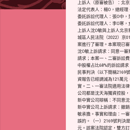
上訴人（原審被告）：北京
法定代表人：楊O，總經理
委託訴訟代理人：張O中，
委託訴訟代理人：李O寒，
上訴人沈O敏與上訴人北京
城區人民法院（2022）京
案進行了審理。本案現已審
沈O敏上訴請求：同意一審
請求；本案一、二審訴訟費
中股權占比68%的訴訟請求
民事判決（以下簡稱2169
資報告已經調減為121萬
實。二、一審法院適用法律
公司都是沈天海獨資控股，2
新中實公司辯稱：不同意沈
新中實公司上訴請求：撤銷
敏承擔。事實和理由：一審
誤的。（一）2169號判決
元。該案法院認定，雙方訂