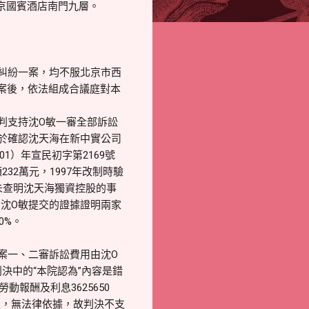
京國賓酒店南門九層。
糾紛一案，均不服北京市西
日立案後，依法組成合議庭對本
判支持沈O敏一審全部訴訟
於確認沈天海在新中實公司
1）年宣民初字第2169號
32萬元，1997年改制時驗
未查明沈天海獨資控股的事
沈O敏提交的證據證明兩家
0%。
案一、二審訴訟費用由沈O
決中的“本院認為”內容是錯
報酬及利息3625650
定，無法律依據，故判決不支