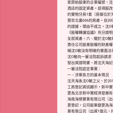
家原始股東的企業編號，沈
酒店的固定資產。該項股改
的實物分房1套（房屋位於
慧忠北裏606的房產。自
的證據，理由不成立。沈O
《股權轉讓協議》充分證明
全部資產。六、關於沈O敏
責任公司股東股權的財產權
稱沈O敏沒有明確的書面法
沈O敏向一審法院起訴請求：
發出資證明書、將沈天海記
一審法院認定事實：
一、涉案各方的基本情況
沈天海系沈O敏之父，於201
工商登記資訊顯示，新中實公
更為北京新中實經濟發展有
海南海傑實業有限公司（出資
更登記，公司股東變更為海
業有限公司（出資1億元，持