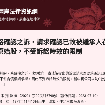
跳到主要內容
 兩岸法律資訊網
陸本地律師，廣東在地律師
格確認之訴，請求確認已故被繼承人
原始股，不受訴訟時效的限制
糾紛，系確權之訴，沈O敏向一審法院提出的訴訟請求為要求確認已
不包含債權請求權，因此不受訴訟時效的限制，新中實公司以沈O敏
。】
判 決 書（2023）京02民終6790號（發佈日期：2023-07-10）
，女，1971年11月10日出生，漢族，住北京市海澱區。