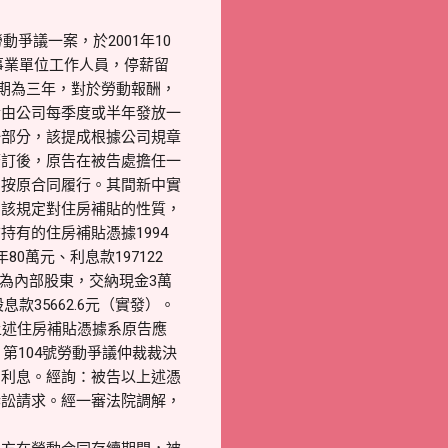
爭議一案，於2001年10
家事業單位工作人員，停薪留
效期為三年，對於勞動報酬，
金由公司每季度或半年發放一
一部分，該提成根據公司規章
簽訂後，原告在被告處擔任一
仍按原合同履行。其間新中實
定。該規定對住房補貼的性質，
有的住房補貼憑據1994
年80萬元、利息款197122
成為內部股東，交納現金3萬
息款35662.6元（實發）。
上述住房補貼憑據系原告應
第104號勞動爭議仲裁裁決
的利息。經詢：被告以上述憑
訴訟請求。經一審法院調解，