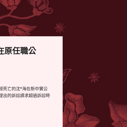
在原任職公
經死亡的沈*海在新中實公
提出的訴訟請求超過訴訟時