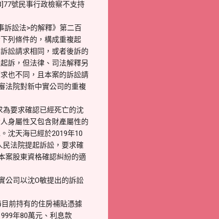
3]77號民事行政檢察不支持
事訴訟法>的解釋》第二百
合下列條件的，構成重複起
的訴訟請求相同，或者後訴的
回起訴，但法律、司法解釋另
請求也不同，且本案的訴訟請
審法院對新中實公司的重複
求為要求確認已經死亡的沈
含人身屬性又包含財產屬性的
天海已經於2019年10
人民法院提起訴訟，要求確
本案股東資格確認糾紛的適
實公司以沈O敏提出的訴訟
天海目前持有的住房補貼憑據
；1999年80萬元、利息款