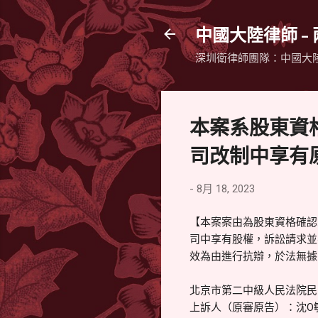
中國大陸律師 -
深圳衛律師團隊：中國大
本案系股東資
司改制中享有
-
8月 18, 2023
【本案案由為股東資格確認
司中享有股權，訴訟請求並
效為由進行抗辯，於法無據
北京市第二中級人民法院民 事 
上訴人（原審原告）：沈O敏