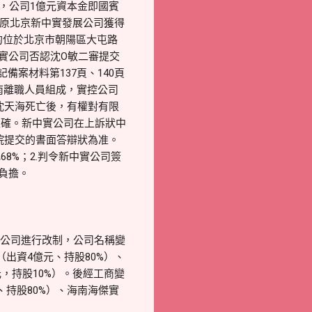
，公司1億元資本金即國賓
在原北京新中實發展公司獲得
的位於北京市朝陽區大屯路
中實公司否認沈O敏二審提交
案材料第137頁、140頁
海南離職人員組成，實控公司
沈天海死亡後，有權對有限
正確。新中實公司在上訴狀中
院提交的書面答辯狀為准。
8%；2.判令新中實公司簽
負擔。
月該公司進行改制，公司名稱變
出資4億元、持股80%）、
元，持股10%）。後經工商變
持股80%）、海南海傑實