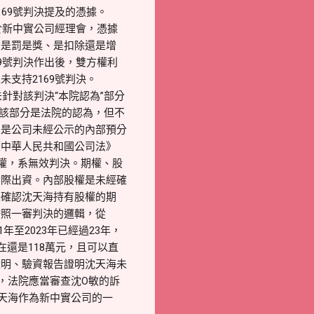
69號判決提及的憑據。
於新中實公司經理會，憑據
、是罰是獎、是扣除還是增
9號判決作出後，雙方權利
支持2169號判決。
針對該判決“本院認為”部分
，該部分是法院的認為，但不
只是公司未經公示的內部預分
《中華人民共和國公司法》
權，系無效判決。期權、股
實際出資。內部股權是未經確
未確認沈天海持有股權的期
按照一審判決的邏輯，從
至2023年已經過23年，
還是118萬元，且可以直
證明、驗資報告證明沈天海未
，法院應當審查沈O敏的訴
天海作為新中實公司的一