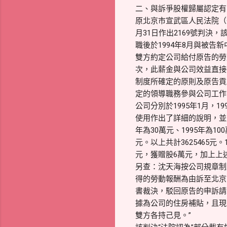
二、與訴爭股權歸屬認定有
原北京市宣武區人民法院（後
月31日作出2169號判決
職後於1994年8月與被
雙方約定公司給付原告的勞
次，此薪金與公司效益直接
制度所確定的原則及原告貢
定的領導職務參與公司工作
公司分別於1995年1月，
使用作出了詳細的說明，並
年為30萬元、1995年為100
元。以上共計3625465
元，獲贈股6萬元，加上上述憑
另查：沈天海按公司規章制
得的勞動報酬為由訴至北京
書裁決，駁回原告的申訴請
據為公司的住房補貼，且現
雙方各持己見。”