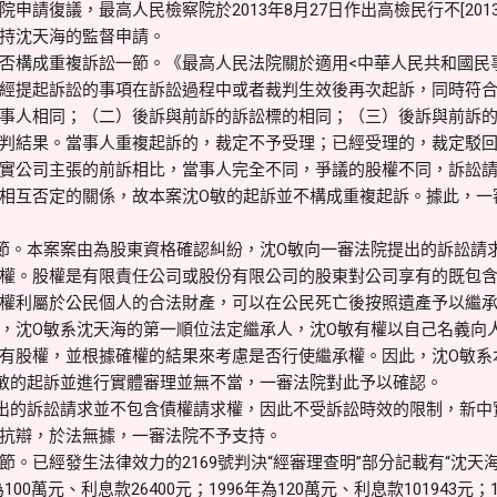
申請復議，最高人民檢察院於2013年8月27日作出高檢民行不[201
持沈天海的監督申請。
否構成重複訴訟一節。《最高人民法院關於適用<中華人民共和國民
經提起訴訟的事項在訴訟過程中或者裁判生效後再次起訴，同時符
事人相同；（二）後訴與前訴的訴訟標的相同；（三）後訴與前訴
判結果。當事人重複起訴的，裁定不予受理；已經受理的，裁定駁
實公司主張的前訴相比，當事人完全不同，爭議的股權不同，訴訟
相互否定的關係，故本案沈O敏的起訴並不構成重複起訴。據此，一
節。本案案由為股東資格確認糾紛，沈O敏向一審法院提出的訴訟請
權。股權是有限責任公司或股份有限公司的股東對公司享有的既包
權利屬於公民個人的合法財產，可以在公民死亡後按照遺產予以繼承。沈
，沈O敏系沈天海的第一順位法定繼承人，沈O敏有權以自己名義向
有股權，並根據確權的結果來考慮是否行使繼承權。因此，沈O敏系
敏的起訴並進行實體審理並無不當，一審法院對此予以確認。
出的訴訟請求並不包含債權請求權，因此不受訴訟時效的限制，新中
抗辯，於法無據，一審法院不予支持。
節。已經發生法律效力的2169號判決“經審理查明”部分記載有“沈
為100萬元、利息款26400元；1996年為120萬元、利息款101943元