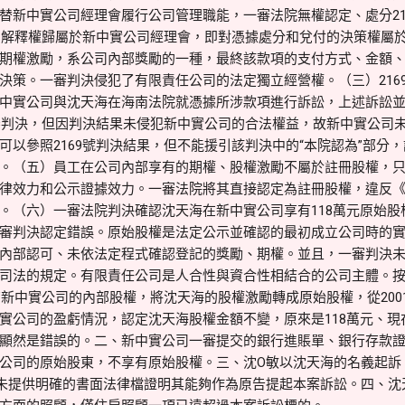
替新中實公司經理會履行公司管理職能，一審法院無權認定、處分21
項的解釋權歸屬於新中實公司經理會，即對憑據處分和兌付的決策權屬
期權激勵，系公司內部獎勵的一種，最終該款項的支付方式、金額
決策。一審判決侵犯了有限責任公司的法定獨立經營權。（三）216
中實公司與沈天海在海南法院就憑據所涉款項進行訴訟，上述訴訟並未
終審判決，但因判決結果未侵犯新中實公司的合法權益，故新中實公司未
可以參照2169號判決結果，但不能援引該判決中的“本院認為”部分
。（五）員工在公司內部享有的期權、股權激勵不屬於註冊股權，
律效力和公示證據效力。一審法院將其直接認定為註冊股權，違反
。（六）一審法院判決確認沈天海在新中實公司享有118萬元原始股
審判決認定錯誤。原始股權是法定公示並確認的最初成立公司時的
內部認可、未依法定程式確認登記的獎勵、期權。並且，一審判決
司法的規定。有限責任公司是人合性與資合性相結合的公司主體。
有新中實公司的內部股權，將沈天海的股權激勵轉成原始股權，從2001年
實公司的盈虧情況，認定沈天海股權金額不變，原來是118萬元、現在
顯然是錯誤的。二、新中實公司一審提交的銀行進賬單、銀行存款
公司的原始股東，不享有原始股權。三、沈O敏以沈天海的名義起訴
未提供明確的書面法律檔證明其能夠作為原告提起本案訴訟。四、沈