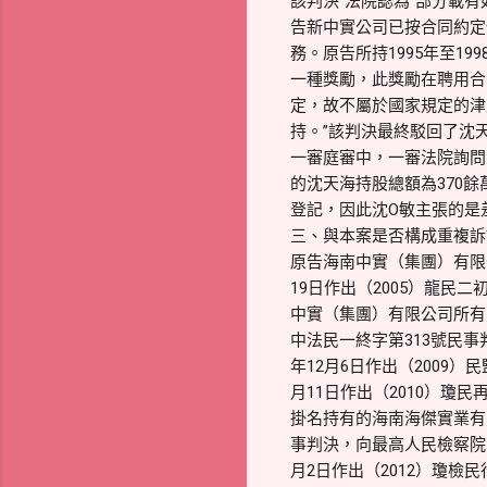
該判決“法院認為”部分載
告新中實公司已按合同約定
務。原告所持1995年至
一種獎勵，此獎勵在聘用合
定，故不屬於國家規定的津
持。”該判決最終駁回了沈
一審庭審中，一審法院詢問
的沈天海持股總額為370
登記，因此沈O敏主張的是差
三、與本案是否構成重複訴
原告海南中實（集團）有限
19日作出（2005）龍民
中實（集團）有限公司所有。
中法民一終字第313號民
年12月6日作出（2009
月11日作出（2010）瓊
掛名持有的海南海傑實業有
事判決，向最高人民檢察院
月2日作出（2012）瓊