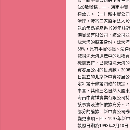
員，新中實公司給予其生活
沈O敏辯稱：一、海南中實
律效力。（一）新中實公司
清理，涉案三家原始法人股
執的焦點資產系1999年
傑實業有限公司，該公司並
沈天海的股東身份。沈天海
68%，具有事實依據、法
減損沈天海遺產中的股權資
機關支持，已恢復沈天海的股
實發展公司的投資款，200
日設立的北京新中實發展公
定》第十條第四款的規定，
事實，其他三名自然人股東先
海南中實祥實業有限公司持
該事實及法律依據充分。2
部分的論據。新中實公司辯
變更事項。四、1997年新
執照日期為1993年2月1