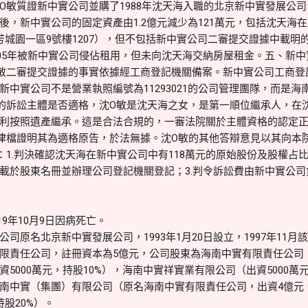
O敏質證新中實公司並購了1988年沈天海入職的北京新中實發展公司
後，新中實公司的固定資產由1.2億元減少為121萬元，包括沈天海
芳城園一區9號樓1207），但不包括新中實公司二審提交證據中載明
2005年被新中實公司侵佔租用，但未向沈天海交納房屋租金。五、新
敏二審提交證據的事實依據經工商登記機關備案。新中實公司工商登記備
新中實公司不是營業執照編號為11293021的公司管理團隊，而是
的訴訟主體是否適格，沈O敏是沈天海之女，是第一順位繼承人，在
利按照遺產繼承。這是合法合規的，一審法院關於主體資格的認定
律檔證明其為適格原告，於法無據。沈O敏的其他答辯意見以其向本
1.判決確認沈天海在新中實公司中有118萬元的原始股份及股權占比6
載於股東名冊並辦理公司登記機關登記；3.判令訴訟費由新中實公司
9年10月9日因病死亡。
司原名北京新中實發展公司，1993年1月20日設立，1997年11
限責任公司，註冊資本為5億元，公司股東為海南中實有限責任公司（
5000萬元，持股10%），海南中實祥實業有限公司（出資5000萬
南中實（集團）有限公司（原名海南中實有限責任公司，出資4億元、
股20%）。