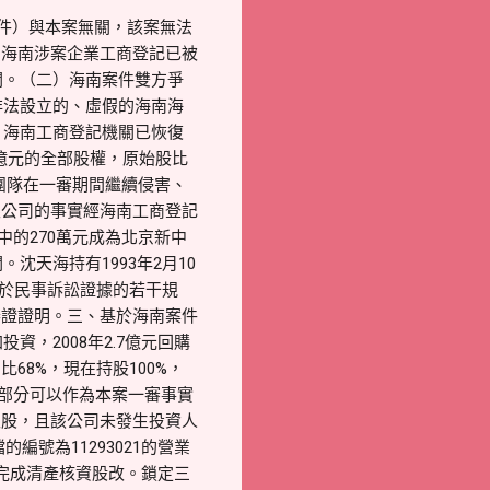
件）與本案無關，該案無法
。海南涉案企業工商登記已被
關。（二）海南案件雙方爭
非法設立的、虛假的海南海
，海南工商登記機關已恢復
4億元的全部股權，原始股比
團隊在一審期間繼續侵害、
限公司的事實經海南工商登記
中的270萬元成為北京新中
沈天海持有1993年2月10
關於民事訴訟證據的若干規
舉證證明。三、基於海南案件
，2008年2.7億元回購
8%，現在持股100%，
明部分可以作為本案一審事實
入股，且該公司未發生投資人
編號為11293021的營業
年完成清產核資股改。鎖定三