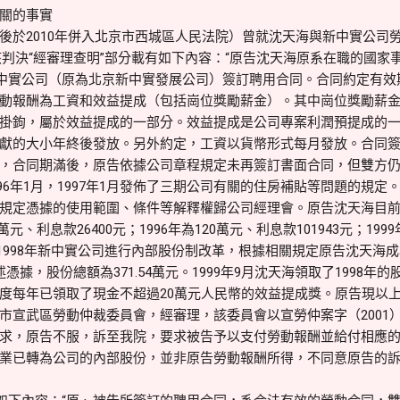
關的事實
於2010年併入北京市西城區人民法院）曾就沈天海與新中實公司勞動
，該判決“經審理查明”部分載有如下內容：“原告沈天海原系在職的國
告新中實公司（原為北京新中實發展公司）簽訂聘用合同。合同約定有
動報酬為工資和效益提成（包括崗位獎勵薪金）。其中崗位獎勵薪
掛鉤，屬於效益提成的一部分。效益提成是公司專案利潤預提成的
獻的大小年終後發放。另外約定，工資以貨幣形式每月發放。合同
，合同期滿後，原告依據公司章程規定未再簽訂書面合同，但雙方
1996年1月，1997年1月發佈了三期公司有關的住房補貼等問題的規
規定憑據的使用範圍、條件等解釋權歸公司經理會。原告沈天海目前持
萬元、利息款26400元；1996年為120萬元、利息款101943元；1999
元。1998年新中實公司進行內部股份制改革，根據相關規定原告沈天海
據，股份總額為371.54萬元。1999年9月沈天海領取了1998年的股
度每年已領取了現金不超過20萬元人民幣的效益提成獎。原告現以
市宣武區勞動仲裁委員會，經審理，該委員會以宣勞仲案字（2001）
求，原告不服，訴至我院，要求被告予以支付勞動報酬並給付相應
業已轉為公司的內部股份，並非原告勞動報酬所得，不同意原告的