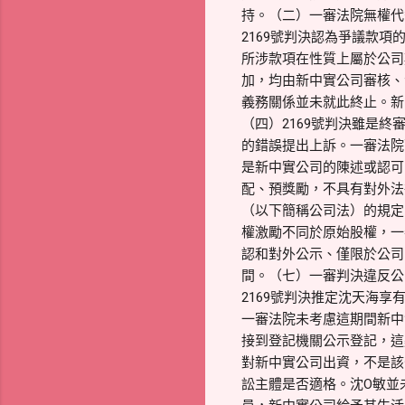
持。（二）一審法院無權代
2169號判決認為爭議款
所涉款項在性質上屬於公司
加，均由新中實公司審核、
義務關係並未就此終止。新
（四）2169號判決雖是
的錯誤提出上訴。一審法院
是新中實公司的陳述或認可
配、預獎勵，不具有對外法
（以下簡稱公司法）的規定
權激勵不同於原始股權，一
認和對外公示、僅限於公司
間。（七）一審判決違反公
2169號判決推定沈天海享
一審法院未考慮這期間新中
接到登記機關公示登記，這
對新中實公司出資，不是該
訟主體是否適格。沈O敏並