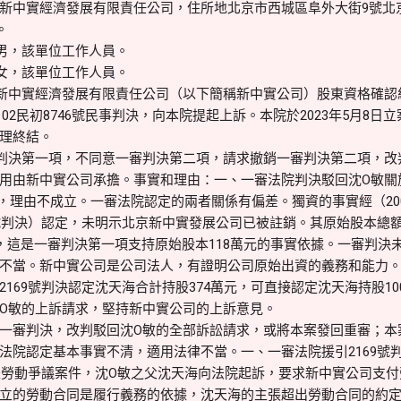
新中實經濟發展有限責任公司，住所地北京市西城區阜外大街9號北
。
男，該單位工作人員。
女，該單位工作人員。
新中實經濟發展有限責任公司（以下簡稱新中實公司）股東資格確認
0102民初8746號民事判決，向本院提起上訴。本院於2023年5月8
理終結。
判決第一項，不同意一審判決第二項，請求撤銷一審判決第二項，改
用由新中實公司承擔。事實和理由：一、一審法院判決駁回沈O敏關
，理由不成立。一審法院認定的兩者關係有偏差。獨資的事實經（200
號判決）認定，未明示北京新中實發展公司已被註銷。其原始股本總額2
元，這是一審判決第一項支持原始股本118萬元的事實依據。一審判決
不當。新中實公司是公司法人，有證明公司原始出資的義務和能力。
169號判決認定沈天海合計持股374萬元，可直接認定沈天海持股10
O敏的上訴請求，堅持新中實公司的上訴意見。
一審判決，改判駁回沈O敏的全部訴訟請求，或將本案發回重審；本
法院認定基本事實不清，適用法律不當。一、一審法院援引2169號判
是勞動爭議案件，沈O敏之父沈天海向法院起訴，要求新中實公司支付勞動
立的勞動合同是履行義務的依據，沈天海的主張超出勞動合同的約