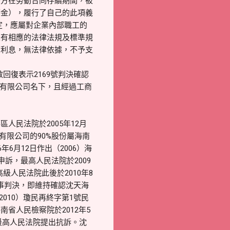
雙方在勞動合同存續期間，被
薪金），履行了自己的此項義
規定，應屬對企業內部職工的
未有相應的法律法規及標準規
關利息，無法律依據，不予支
回復表示2169號判決確認
業有限公司名下，且經過工商
民法院於2005年12月
有限公司的90%股份屬海南
6月12日作出（2006）海
訴，最高人民法院於2009
級人民法院此後於2010年8
民事判決，即維持確認沈天海
010）瓊民再終字第1號民
省人民檢察院於2012年5
最高人民法院提出抗訴。沈