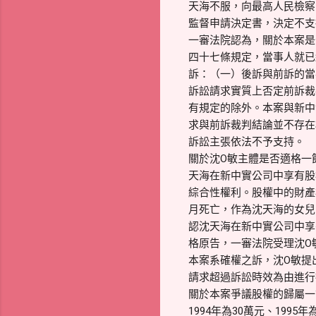
天海不服，向最高人民檢察院
監督申請決定書，決定不支
一審法院認為，關於本案是
四十七條規定，當事人就已
訴：（一）後訴與前訴的當
訴訟請求實質上否定前訴裁
有規定的除外。本案與新中
求與前訴裁判結論並不存在
訴訟主張依法不予支持。
關於沈O敏主體是否適格一
天海在新中實公司中享有股
綜合性權利。股權中的財產
月死亡，作為沈天海的女兒
認沈天海在新中實公司中享
格原告，一審法院受理沈O
本案系確權之訴，沈O敏提
請求超過訴訟時效為由進行
關於本案爭議股權的歸屬一
1994年為30萬元、1995年