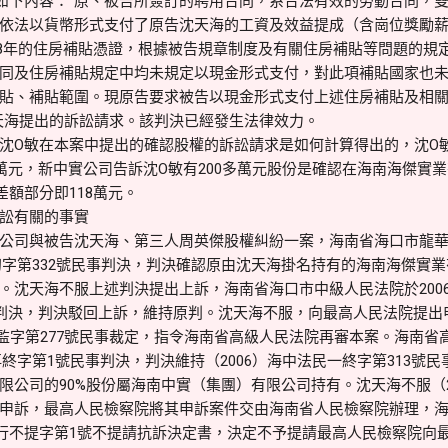
有如下內容：“原、被告所簽訂的聘用合同，系合法有效的勞動合同，
依法以貨幣形式支付了原告沈天海的工資及效益提成（含崗位獎勵
1998年的住房補貼憑證，根據被告規章制度及有關住房補貼等問題的
同及住房補貼規定中均未規定以現金形式支付，對此項補貼國家也
貼、補貼範圍。現原告要求被告以現金形式支付上述住房補貼及相
天海提出的訴訟請求。該判決已經發生法律效力。
沈O敏在本案中提出的確認股權的訴訟請求是如何計算得出的，沈O敏
餘萬元，新中實公司告訴沈O敏有200多萬元股份是確認在海南海傑實
額部分即118萬元。
訟有關的事實
公司與被告沈天海、第三人周英傑股權糾紛一案，海南省海口市龍華區人
二初字第332號民事判決，判決確認原由沈天海掛名持有的海南海傑實業
沈天海不服上述判決提出上訴，海南省海口市中級人民法院於2006年
事判決，判決駁回上訴，維持原判。沈天海不服，向最高人民法院提出申
）民監字第277號民事裁定，指令海南省高級人民法院再審本案。海南省高
民再終字第1號民事判決，判決維持（2006）海中法民一終字第313號
限公司的90%股份屬海南中實（集團）有限公司持有。沈天海不服（2
申訴，最高人民檢察院將其申訴案件交由海南省人民檢察院辦理，海南
檢民行不提字第1號不提請抗訴決定書，決定不予提請最高人民檢察院向