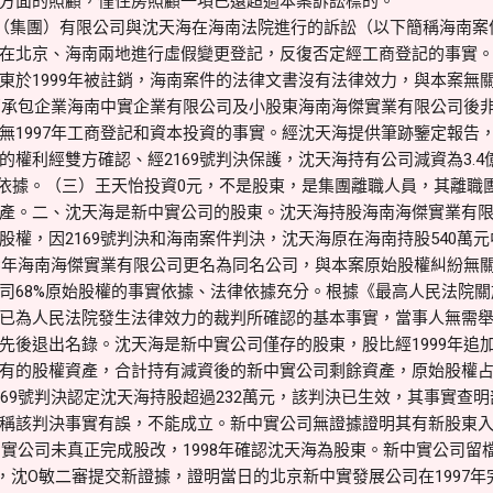
方面的照顧，僅住房照顧一項已遠超過本案訴訟標的。
（集團）有限公司與沈天海在海南法院進行的訴訟（以下簡稱海南案
在北京、海南兩地進行虛假變更登記，反復否定經工商登記的事實
東於1999年被註銷，海南案件的法律文書沒有法律效力，與本案無
註銷承包企業海南中實企業有限公司及小股東海南海傑實業有限公司後
無1997年工商登記和資本投資的事實。經沈天海提供筆跡鑒定報告
的權利經雙方確認、經2169號判決保護，沈天海持有公司減資為3.
律依據。（三）王天怡投資0元，不是股東，是集團離職人員，其離職
產。二、沈天海是新中實公司的股東。沈天海持股海南海傑實業有
權，因2169號判決和海南案件判決，沈天海原在海南持股540萬元
8年海南海傑實業有限公司更名為同名公司，與本案原始股權糾紛無關。
司68%原始股權的事實依據、法律依據充分。根據《最高人民法院
已為人民法院發生法律效力的裁判所確認的基本事實，當事人無需
後退出名錄。沈天海是新中實公司僅存的股東，股比經1999年追加投資
有的股權資產，合計持有減資後的新中實公司剩餘資產，原始股權占比6
169號判決認定沈天海持股超過232萬元，該判決已生效，其事實查
稱該判決事實有誤，不能成立。新中實公司無證據證明其有新股東
中實公司未真正完成股改，1998年確認沈天海為股東。新中實公司留檔的
0日，沈O敏二審提交新證據，證明當日的北京新中實發展公司在1997