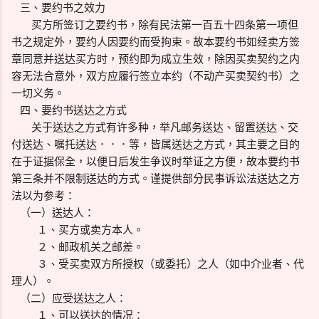
三、要约书之效力
买方所签订之要约书，除有民法第一百五十四条第一项但
书之规定外，要约人因要约而受拘束。故本要约书如经卖方签
章同意并送达买方时，预约即为成立生效，除因买卖契约之内
容无法合意外，双方应履行签立本约（不动产买卖契约书）之
一切义务。
四、要约书送达之方式
关于送达之方式有许多种，举凡邮务送达、留置送达、交
付送达、嘱托送达．．．等，皆属送达之方式，其主要之目的
在于证据保全，以便日后发生争议时举证之方便，故本要约书
第三条并不限制送达的方式。谨提供部分民事诉讼法送达之方
法以为参考：
（一）送达人：
１、买方或卖方本人。
２、邮政机关之邮差。
３、受买卖双方所授权（或委托）之人（如中介业者、代
理人）。
（二）应受送达之人：
１、可以送达的情况：