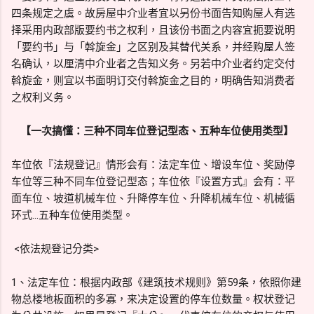
四条规定之虞。故房屋中介业者宜以另份书面告知购屋人有选
择采用内政部版要约书之权利，且该份书面之内容宜扼要说明
「要约书」与「斡旋金」之区别及其替代关系，并经购屋人签
名确认，以厘清中介业者之告知义务。另若中介业者约定交付
斡旋金，则宜以书面明订交付斡旋金之目的，明确告知消费者
之权利义务。
【一次搞懂：三种不同车位登记型态、五种车位使用类型】
车位依『法规登记』情形会有：法定车位、增设车位、奖励停
车位等三种不同车位登记型态；车位依『设置方式』会有：平
面车位、坡道机械车位、升降停车位、升降机械车位、机械循
环式...五种车位使用类型。
<依法规登记分类>
1、法定车位：根据内政部《建筑技术规则》第59条，依照你建
物总楼地板面积的多寡，来决定设置的停车位数量。权状登记