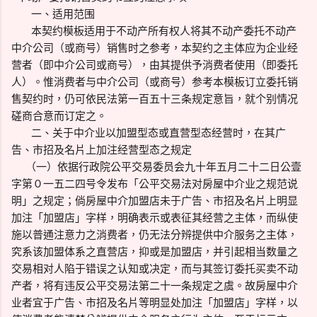
一、适用范围
本契约模板适用于不动产所有权人将其不动产委托不动产
中介公司（或商号）销售时之参考，本契约之主体应为企业经
营者（即中介公司或商号），由其提供予消费者使用（即委托
人）。惟消费者与中介公司（或商号）参考本模板订立委托销
售契约时，仍可依民法第一百五十三条规定意旨，就个别情况
磋商合意而订定之。
二、关于中介业以加盟型态或直营型态经营时，在其广
告、市招及名片上加注经营型态之规定
（一）依据行政院公平交易委员会九十年五月二十二日公壹
字第０一五二四号令发布「公平交易法对房屋中介业之规范说
明」之规定；倘房屋中介加盟店未于广告、市招及名片上明显
加注「加盟店」字样，明确表示或表征其经营之主体，而纵使
施以普通注意力之消费者，仍无法分辨提供中介服务之主体，
究系该加盟体系之直营店，抑或是加盟店，并引起相当数量之
交易相对人陷于错误之认知或决定，而与其签订委托买卖不动
产者，将有违反公平交易法第二十一条规定之虞。故房屋中介
业者宜于广告、市招及名片等明显处加注「加盟店」字样，以