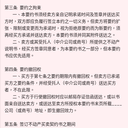
第三条 要约之拘束
一、本要约书须经卖方亲自记明承诺时间及签章并送达买
方时，双方即应负履行签立本约之一切义务。但卖方将要约扩
张、限制或变更而为承诺时，视为拒绝原要约而为新要约，须
再经买方承诺并送达卖方。本要约书须并同其附件送达之。
二、卖方或其受托人（中介公司或商号）所提供之不动产
说明书，经买方签章同意者，为本要约书之一部分，但本要约
书应优先适用。
第四条 要约撤回权
一、买方于第七条之要约期限内有撤回权。但卖方已承诺
买方之要约条件，并经受托人（中介公司或商号）送达买方
者，不在此限。
二、买方于行使撤回权时应以邮局存证信函送达，或以书
面亲自送达卖方，或送达至卖方所授权本要约书末页所载____
公司（或商号）地址，即生撤回效力。
第五条 签订不动产买卖契约书之期间