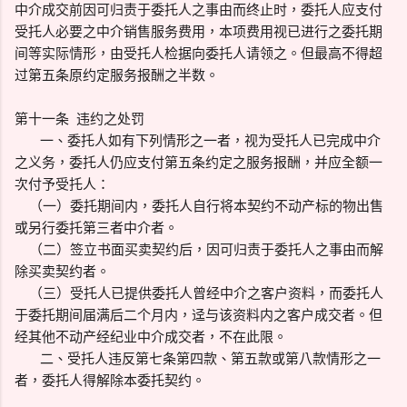
中介成交前因可归责于委托人之事由而终止时，委托人应支付
受托人必要之中介销售服务费用，本项费用视已进行之委托期
间等实际情形，由受托人检据向委托人请领之。但最高不得超
过第五条原约定服务报酬之半数。
第十一条 违约之处罚
一、委托人如有下列情形之一者，视为受托人已完成中介
之义务，委托人仍应支付第五条约定之服务报酬，并应全额一
次付予受托人：
（一）委托期间内，委托人自行将本契约不动产标的物出售
或另行委托第三者中介者。
（二）签立书面买卖契约后，因可归责于委托人之事由而解
除买卖契约者。
（三）受托人已提供委托人曾经中介之客户资料，而委托人
于委托期间届满后二个月内，迳与该资料内之客户成交者。但
经其他不动产经纪业中介成交者，不在此限。
二、受托人违反第七条第四款、第五款或第八款情形之一
者，委托人得解除本委托契约。