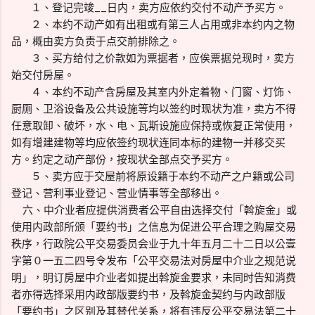
１、登记完竣__日内，卖方应依约交付不动产予买方。
２、本约不动产如有出租或有第三人占用或非本约内之物
品，概由卖方负责于点交前排除之。
３、买方给付之价款如为票据者，应俟票据兑现时，卖方
始交付房屋。
４、本约不动产含房屋及其室内外定着物、门窗、灯饰、
厨厕、卫浴设备及公共设施等均以签约时现状为准，卖方不得
任意取卸、破坏，水、电、瓦斯设施应保持或恢复正常使用，
如有增建建物等均应依签约现状连同本标的建物一并移交买
方。约定之动产部份，按现状全部点交予买方。
５、卖方应于交屋前将原设籍于本约不动产之户籍或公司
登记、营利事业登记、营业情事等全部移出。
六、中介业者应提供消费者公平自由选择交付「斡旋金」或
使用内政部所颁「要约书」之信息为促进公平合理之购屋交易
秩序，行政院公平交易委员会业于九十年五月二十二日以公壹
字第０一五二四号令发布「公平交易法对房屋中介业之规范说
明」，明订房屋中介业者如提出斡旋金要求，未同时告知消费
者亦得选择采用内政部版要约书，及斡旋金契约与内政部版
「要约书」之区别及其替代关系，将有违反公平交易法第二十