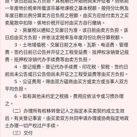
担，该日后由买方负担，其税期已开始而尚未开征者，则依前
一年度地价税单所载该宗基地课税之基本税额，按持分比例及
年度日数比例分算卖方应负担之税额，由买方应给付卖方之买
卖尾款中扣除，俟地价税开征时由买方自行缴纳。
２、房屋税以通知之交屋日为准，该日前由卖方负担，该
日后由买方负担，并依法定税率及年度月份比例分算税额。
３、土地增值税、交屋日前之水电、瓦斯、电话费、管理
费、签约日前已公告并开征之工程受益费、抵押权涂销登记规
费、抵押权涂销代办手续费等由卖方负担。
４、登记规费、登记代办手续费、印花税、契税、签约日
前尚未公告或已公告但尚未开征之工程受益费等由买方负担。
５、公证费用，得由双方磋商由买方或卖方或当事人双方
平均负担。
６、如有其他未约定之税捐、费用应依法令或习惯办理
之。
（二）办理所有权移转登记人之指定本买卖契约成立生效
后，有关登记事宜，由买卖双方共同申请办理或协商指定地政
士办理一切产权过户手续。
（三）交付