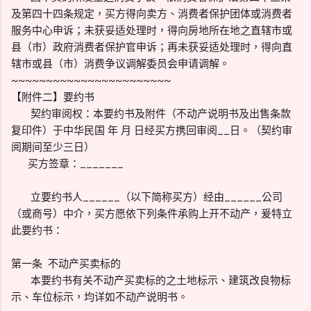
及第四十四条规定，买方得向卖方、消费者保护团体或消费者
服务中心申诉；未获妥适处理时，得向房地所在地之直辖市或
县（市）政府消费者保护官申诉；再未获妥适处理时，得向直
辖市或县（市）消费争议调解委员会申请调解。
~~~~~~~~~~~~~~~~~~~~~~~
【附件二】要约书
契约审阅权：本要约书及附件（不动产说明书及出售条款
复印件）于中华民国 年 月 日经买方携回审阅__日。（契约审
阅期间至少三日）
买方签章：_______
立要约书人______（以下简称买方）经由______公司
（或商号）中介，买方愿依下列条件承购上开不动产，爰特立
此要约书：
第一条 不动产买卖标的
本要约书有关不动产买卖标的之土地标示、建筑改良物标
示、车位标示，均详如不动产说明书。