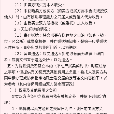
（１）由卖方或买方本人收受。
（２）未获晤卖方或买方（如卖方或买方亦未委托或授权
他人）时，由有辨别事理能力之同居人或受僱人代为收受。
（３）由受买卖双方所授权（或委托）之人收受。
２、无法送达的情况：
（１）寄存送达：将文书寄存送达地之自治（如乡、镇、
市、区公所）或警察机关，并作送达通知书，黏贴于应受送达
人住居所、事务所或营业所门首，以为送达。
（２）留置送达：应受送达人拒绝收领而无法律上理由
者，应将文书置于送达处所，以为送达。
五、为提醒消费者签立本约（不动产买卖契约书）时应注意
之事项，谨提供有关税费及其他费用之负担、委托人及买方共
同申请办理或协商指定地政士及交屋约定等条文内容如下，以
为参考（其内容仍可经由双方磋商而更改）
（一）税费及其他费用之负担
买卖双方应负担之税费除依有关规定外，并依下列规定办
理：
１、地价税以卖方通知之交屋日为准，该日前由卖方负