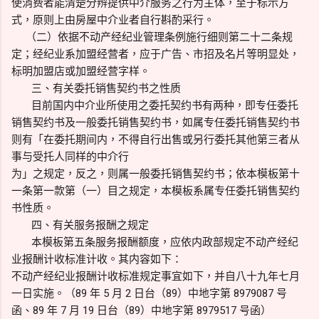
使消费者能清楚分辨提供中介服务之行为主体，至于标示方
式，原则上由房屋中介业者自行斟酌采行。
（二）依据不动产经纪业管理条例施行细则第二十二条规
定；经纪业系加盟经营者，应于广告、市招及名片等明显处，
标明加盟店或加盟经营字样。
三、有关委托销售契约书之性质
目前国内中介业所使用之委托契约书有两种，即专任委托
销售契约书及一般委托销售契约书，如属专任委托销售契约书
则有「在委托期间内，不得自行出售或另行委托其他第三者从
事与受托人同样的中介行
为」之规定，反之，则属一般委托销售契约书；依本模板第十
一条第一款第（一）目之规定，本模板系属专任委托销售契约
书性质。
四、有关服务报酬之规定
本模板第五条服务报酬额度，应依内政部规定不动产经纪
业报酬计收标准计收。其内容如下：
不动产经纪业报酬计收标准规定事宜如下，并自八十九年七月
一日实施。（89 年 5 月 2 日台（89）中地字第 8979087 号
函、89 年 7 月 19 日台（89）中地字第 8979517 号函）