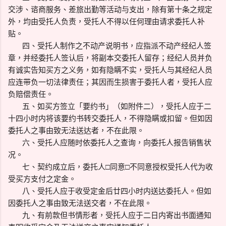
交涉、谘商服务、差旅出勤等活动与支出，除有第十条之规定
外，均由受托人负责，受托人不得以任何理由请求委托人补
贴。
四、受托人制作之不动产说明书，应指派不动产经纪人签
章，并经委托人签认后，将副本交委托人留存；经纪人员并负
有诚实告知买方之义务，如有隐瞒不实，受托人与其经纪人员
应连带负一切法律责任；其因而生损害于委托人者，受托人应
负赔偿责任。
五、如买方签立「要约书」（如附件二），受托人应于二
十四小时内将该要约书转交委托人，不得隐瞒或扣留。但如因
委托人之事由致无法送达者，不在此限。
六、受托人应随时依委托人之查询，向委托人报告销售状
况。
七、契约成立后，委托人□同意□不同意授权受托人代为收
受买方支付之定金。
八、受托人应于收受定金后廿四小时内送达委托人。但如
因委托人之事由致无法送交者，不在此限。
九、有前款但书情形者，受托人应于二日内寄出书面通知