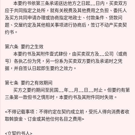
本要约书依第三条承诺送达他方之日起__日内，买卖双方
应于共同指定之处所，就有关税费及其他费用之负担、委托人
及买方共同申请办理或协商指定地政士、付款条件、贷款问
题、交屋约定及其他相关事项进行协商后，签订不动产买卖契
约书。
第六条 要约之生效
本要约书及其附件壹式肆份，由买卖双方及__公司（或商
号）各执乙份为凭，另一份系为买卖双方要约及承诺时之凭
据，并自签认日起即生要约之效力。
第七条 要约之有效期间
买方之要约期间至民国__年__月__日__时止。但要约有第
三条第一款但书之情形时，本要约书及其附件同时失效。
<不得记载事项：不得约定在契约成立前，受托人得向消费者收
取斡旋金、订金或其他任何名目之费用>
<立契约书人>