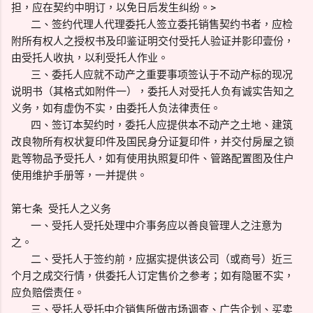
担，应在契约中明订，以免日后发生纠纷。>
二、签约代理人代理委托人签立委托销售契约书者，应检
附所有权人之授权书及印鉴证明交付受托人验证并影印壹份，
由受托人收执，以利受托人作业。
三、委托人应就不动产之重要事项签认于不动产标的现况
说明书（其格式如附件一），委托人对受托人负有诚实告知之
义务，如有虚伪不实，由委托人负法律责任。
四、签订本契约时，委托人应提供本不动产之土地、建筑
改良物所有权状复印件及国民身分证复印件，并交付房屋之锁
匙等物品予受托人，如有使用执照复印件、管路配置图及住户
使用维护手册等，一并提供。
第七条 受托人之义务
一、受托人受托处理中介事务应以善良管理人之注意为
之。
二、受托人于签约前，应据实提供该公司（或商号）近三
个月之成交行情，供委托人订定售价之参考；如有隐匿不实，
应负赔偿责任。
三、受托人受托中介销售所做市场调查、广告企划、买卖