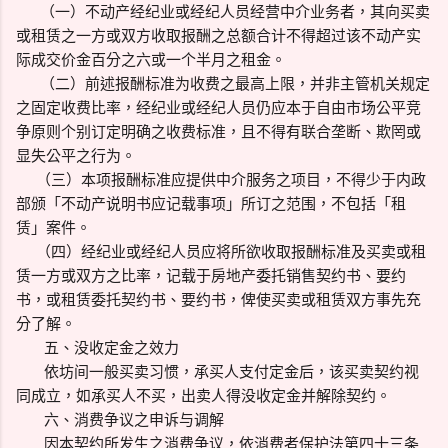
（一）不动产经纪业或经纪人员经营中介业务者，其向买卖
或租赁之一方或双方收取报酬之总额合计不得超过该不动产实
际成交价金百分之六或一个半月之租金。
（二）前述报酬标准为收费之最高上限，并非主管机关规定
之固定收费比率，经纪业或经纪人员仍应本于自由市场公平竞
争原则个别订定明确之收费标准，且不得有联合垄断、欺罔或
显失公平之行为。
（三）本项报酬标准应提供中介服务之项目，不得少于内政
部颁「不动产说明书应记载事项」所订之范围，不包括「租
赁」案件。
（四）经纪业或经纪人员应将所欲收取报酬标准及买卖或租
赁一方或双方之比率，记载于房地产委托销售契约书、要约
书，或租赁委托契约书、要约书，俾使买卖或租赁双方事先充
分了解。
五、没收定金之效力
依坊间一般买卖习惯，承买人支付定金后，该买卖契约视
同成立，如承买人不买，出卖人得没收定金并解除契约。
六、消费争议之申诉与调解
因本契约所发生之消费争议，依消费者保护法第四十三条