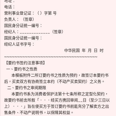
地址：
电话：
营利事业登记证：（ ）字第 号
负责人： （签章）
国民身分证统一编号：
经纪人：_____________（签章）
国民身分证统一编号：
经纪人证书字号：
中华民国 年 月 日 时
~~~~~~~~~~~~~~~~~~~~~~~~~~~~~~~~~~~~
【要约书签约注意事项】
一、要约书之性质
本模板附件二所订要约书之性质为预约，故签订本要约书
后，买卖双方有协商签立本约（不动产买卖契约）之义务。
二、要约书之审阅期限
本要约书系为消费者保护法第十七条所称之定型化契约，
故要约书前言所叙「．．．经买方携回审阅__日（至少三日以
上）．．．」旨在使买方于签订要约书前能充分了解卖方之出
售条件、不动产说明书，以保障其权益。