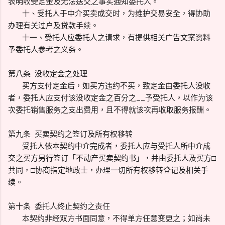
表明收受定金及无法送交之事实通知委托人。
十、受托人于中介买卖成交时，为维护交易安全，得协助
办理有关过户及贷款手续。
十一、受托人应委托人之请求，有提供相关广告文案资料
予委托人参考之义务。
第八条 没收定金之处理
买方支付定金后，如买方违约不买，致定金由委托人没收
者，委托人应支付该没收定金之百分之__予受托人，以作为该
次委托销售服务之支出费用，且不得就该次再收取服务报酬。
第九条 买卖契约之签订及所有权移转
受托人依本契约中介完成者，委托人应与受托人所中介成
交之买方另行签订「不动产买卖契约书」，并由委托人及买方□
共同，□协商指定地政士，办理一切所有权移转登记及相关手
续。
第十条 委托人终止契约之责任
本契约非经双方书面同意，不得单方任意变更之；如尚未