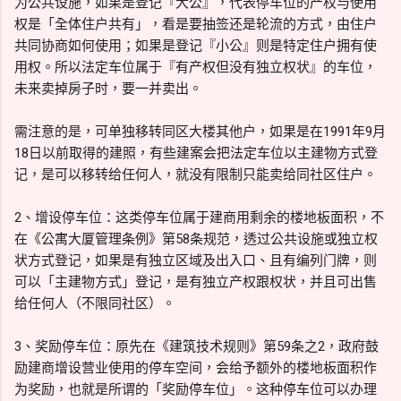
为公共设施，如果是登记『大公』，代表停车位的产权与使用
权是「全体住户共有」，看是要抽签还是轮流的方式，由住户
共同协商如何使用；如果是登记『小公』则是特定住户拥有使
用权。所以法定车位属于『有产权但没有独立权状』的车位，
未来卖掉房子时，要一并卖出。
需注意的是，可单独移转同区大楼其他户，如果是在1991年9月
18日以前取得的建照，有些建案会把法定车位以主建物方式登
记，是可以移转给任何人，就没有限制只能卖给同社区住户。
2、增设停车位：这类停车位属于建商用剩余的楼地板面积，不
在《公寓大厦管理条例》第58条规范，透过公共设施或独立权
状方式登记，如果是有独立区域及出入口、且有编列门牌，则
可以「主建物方式」登记，是有独立产权跟权状，并且可出售
给任何人（不限同社区）。
3、奖励停车位：原先在《建筑技术规则》第59条之2，政府鼓
励建商增设营业使用的停车空间，会给予额外的楼地板面积作
为奖励，也就是所谓的「奖励停车位」。这种停车位可以办理