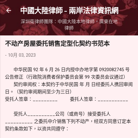
跳到主要內容
中國大陸律師 - 兩岸法律資訊網
深圳衛律師團隊：中國大陸本地律師，廣東在地
律師
不动产房屋委托销售定型化契约书范本
-
10月 03, 2023
中华民国 92 年 6 月 26 日内授中办地字第 0920082745 号
公告修正（行政院消费者保护委员会第 99 次委员会议通过）
契约审阅权：本契约于中华民国 年 月 日经委托人携回审阅
日。（契约审阅期间至少为三日）
受托人签章：_________ 委托人签章：___________
受托人__________公司（或商号）接受委托人
__________ 之委托中介销售下列不动产，经双方同意订定本
契约条款如下，以资共同遵守：