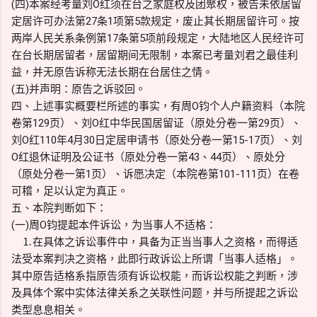
(四)本案经考量刘O红须在台之家庭权及团聚权，被告未依居留
定居许可办法第27条1项第5款规定，废止其长期居留许可。按
两岸人民关系条例第17条第5项前段规定，大陆地区人民经许可
在台长期居留者，居留期间无限制，本案已考量刘君之最佳利
益，并无原告诉称无法长期在台居住之情。
(五)并声明：原告之诉驳回。
四、上述事实概要栏所述的事实，有周O钧个人户籍资料（本院
卷第129页）、刘O红中华民国居留证（原处分卷一第29页）、
刘O红110年4月30日定居申请书（原处分卷一第15-17页）、刘
O红退休证明及公证书（原处分卷一第43、44页）、原处分
（原处分卷一第1页）、诉愿决定（本院卷第101-111页）在卷
可稽，足以认定为真正。
五、本院判断如下：
(一)周O钧提起本件诉讼，为当事人不适格：
⒈在具体之诉讼事件中，具备为正当当事人之资格，而得适
法受本案判决之资格，此即行政诉讼上所谓「当事人适格」。
其中原告适格系指原告须有诉讼权能，而诉讼权能之判断，涉
及具体个案中实体法律关系之关联性问题，并与所提起之诉讼
类型息息相关。