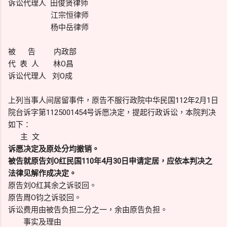
诉讼代理人 田俊贤律师
江宗恒律师
杨中岳律师
被 告 内政部
代 表 人 林O昌
诉讼代理人 刘O成
上列当事人间居留事件，原告不服行政院中华民国112年2月1日
院台诉字第1125001454号诉愿决定，提起行政诉讼，本院判决
如下：
主 文
诉愿决定及原处分均撤销。
被告就原告刘O红民国110年4月30日申请定居，应依本判决之
法律见解作成决定。
原告刘O红其余之诉驳回。
原告周O钧之诉驳回。
诉讼费用由被告负担二分之一，余由原告负担。
事实及理由