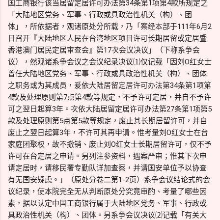
国工商银行该当居留定居许可办法第34条第1项第4款所规定之
「大陆地区党务、军事、行政或具政治性机关（构）、团
体」，所依据者，观诸原处分所载，乃「案经本部于111年6月2
日召开『大陆地区人民在台湾地区项目许可长期居留或定居暨
香港澳门居民定居审查会』第17次会议决议」（下称系争会
议），然观诸系争会议之会议纪录决议⑴仅记载「因刘O红女士
曾任大陆地区党务、军事、行政或具政治性机关（构）、团体
之职务或为其成员，爰依大陆居留定居许可办法第34条第1项第
4款及处理原则第7点第4款等规定，不予许可定居，并自不予许
可之翌日起算3年。次依大陆居留定居许可办法第27条第1项第5
款及处理原则第5点第5款等规定，废止其长期居留许可，并自
废止之翌日起算3年，不许可其再申请。惟考量刘O红女士在台
家庭团聚权，故不撤销、废止刘O红女士长期居留许可，仅不予
许可在台定居之申请。另列注参资料，遇案严审；惟其下次申
请定居时，请移民署专勤队详加查察，并请国安单位予以协查
有无国安疑虑。」（原处分卷二第1-2页）系争会议结论式的会
议纪录，使本院完全无从判断原处分究竟审酌、考量了哪些因
素，据以认定中国工商银行属于大陆地区党务、军事、行政或
具政治性机关（构）、团体。另系争会议决议⑵记载「有关大