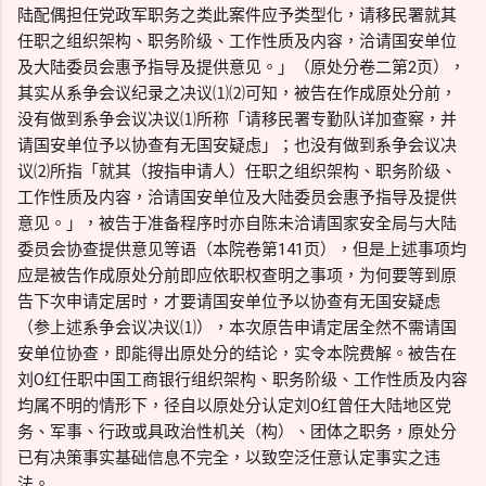
陆配偶担任党政军职务之类此案件应予类型化，请移民署就其
任职之组织架构、职务阶级、工作性质及内容，洽请国安单位
及大陆委员会惠予指导及提供意见。」（原处分卷二第2页），
其实从系争会议纪录之决议⑴⑵可知，被告在作成原处分前，
没有做到系争会议决议⑴所称「请移民署专勤队详加查察，并
请国安单位予以协查有无国安疑虑」；也没有做到系争会议决
议⑵所指「就其（按指申请人）任职之组织架构、职务阶级、
工作性质及内容，洽请国安单位及大陆委员会惠予指导及提供
意见。」，被告于准备程序时亦自陈未洽请国家安全局与大陆
委员会协查提供意见等语（本院卷第141页），但是上述事项均
应是被告作成原处分前即应依职权查明之事项，为何要等到原
告下次申请定居时，才要请国安单位予以协查有无国安疑虑
（参上述系争会议决议⑴），本次原告申请定居全然不需请国
安单位协查，即能得出原处分的结论，实令本院费解。被告在
刘O红任职中国工商银行组织架构、职务阶级、工作性质及内容
均属不明的情形下，径自以原处分认定刘O红曾任大陆地区党
务、军事、行政或具政治性机关（构）、团体之职务，原处分
已有决策事实基础信息不完全，以致空泛任意认定事实之违
法。