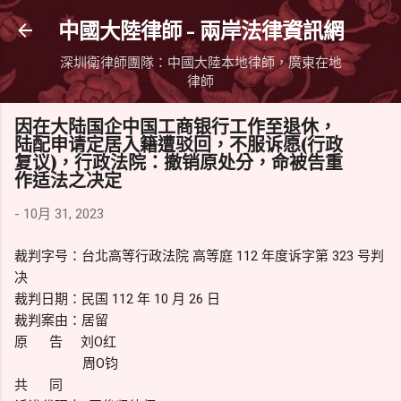
跳到主要內容
中國大陸律師 - 兩岸法律資訊網
深圳衛律師團隊：中國大陸本地律師，廣東在地
律師
因在大陆国企中国工商银行工作至退休，
陆配申请定居入籍遭驳回，不服诉愿(行政
复议)，行政法院：撤销原处分，命被告重
作适法之决定
-
10月 31, 2023
裁判字号：台北高等行政法院 高等庭 112 年度诉字第 323 号判
决
裁判日期：民国 112 年 10 月 26 日
裁判案由：居留
原 告 刘O红
周O钧
共 同