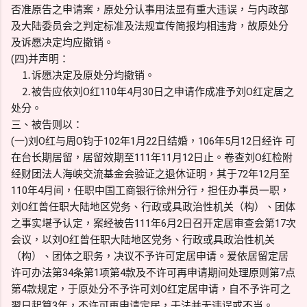
否准原告之申请案，原处分认事用法显有重大违误，与内政部
及大陆委员会之判定标准及法规宣传简报均相违背，故原处分
及诉愿决定均应撤销。
(四)并声明：
⒈诉愿决定及原处分均撤销。
⒉被告应依刘O红110年4月30日之申请作成准予刘O红定居之
处分。
三、被告则以：
(一)刘O红与周O钧于102年1月22日结婚，106年5月12日经许 可
在台长期居留，居留效期至111年11月12日止。卷查刘O红检附
经财团法人海峡交流基金会验证之退休证明，其于72年12月至
110年4月间，任职中国工商银行徐州分行，担任办事员一职，
刘O红曾任职大陆地区党务、行政或具政治性机关（构）、团体
之事实堪予认定，案经被告111年6月2日召开定居审查会第17次
会议，以刘O红曾任职大陆地区党务、行政或具政治性机关
（构）、团体之职务，决议不予许可定居申请。爰依居留定居
许可办法第34条第1项第4款及不许可再申请期间处理原则第7点
第4款规定，于原处分不予许可刘O红定居申请，自不予许可之
翌日起算3年，不许可再申请定居，于法并无违误或不当。