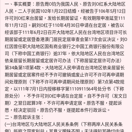
一、事实概要：原告周O钧为我国人民、原告刘O红系大陆地区
人民，二人于民国102年1月22日结婚，经被告于106年5月12日
许可刘O红来台居留，发给长期居留证，有效期限申准延至111
年11月12日。嗣刘O红于110年4月30日申请在台定居，被告以
经该部于111年6月2日召开大陆地区人民在台湾地区项目许可长
期居留或定居暨香港澳门居民定居审查会第17次会议决议，刘O
红因曾任职大陆地区国有商业银行之中国工商银行股份有限公
司（下称中国工商银行）逾37年，依大陆地区人民在台湾地区
依亲居留长期居留或定居许可办法（下称居留定居许可办法）
第34条第1项第4款、大陆地区人民申请在台湾地区依亲居留长
期居留或定居案件经不予许可撤销或废止许可不许可再申请期
间处理原则（下称不许可再申请期间处理原则）第7点第4款规
定，以111年7月1日内授移移字第1110911564号处分书（下称
原处分），不予许可刘O红申请在台定居，自不予许可（发文日
期）之翌日起算3年，不许可再申请定居。原告不服，提起诉
愿，经决定驳回，原告仍不服，遂提起本件行政诉讼。
二、原告起诉主张：
(一)台湾地区与大陆地区人民关系条例（下称两岸人民关系条
例）所称之国家利益，其意义暧眛不明，无法得知其确切内涵