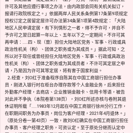
许可及其他应遵行事项之办法，由内政部会同有关机关拟订，
报请行政院核定之。」依据两岸人民关系条例第17条第9项规定
授权订定之居留定居许可办法第34条第1项第4款规定：「大陆
地区人民申请定居，有下列情形之一者，得不予许可，并自不
予许可之翌日起算一年以上、五年以下之一定期间，不许可其
再申请：……四、现（曾）担任大陆地区党务、军事、行政或具
政治性机关（构）、团体之职务或为其成员。」据此可知，之
所以对于现任或曾经担任大陆地区党务、军事、行政或具政治
性机关（构）、团体之职务或为其成员者，不许可其定居之申
请，乃是因为许可其等定居，将有害于国家利益。
⒉经查，刘O红于准备程序自陈其在中国工商银行担任办事
员，刚进入银行时在柜台办理存款等个人金融业务，后来担任
外勤客户经理，去商店、企业推销金融卡、信用卡等语，被告
对此并不争执（本院卷第138页），刘O红所述亦核与卷附其退
休证明所载「……1983年12月起在中国工商银行徐州分行工作，
在职期间职务为办事员，岗位为客户经理，2021年4月退休。」
（原处分卷一第43页）一致，故刘O红确实在中国工商银行担任
办事员、客户经理之职务，可资认定。至于原处分继而认定中