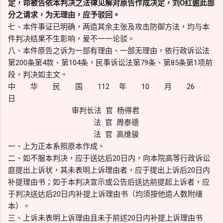
定，命被告依本判决之法律见解对原告作成决定，刘O红逾此部
分之请求，为无理由，应予驳回。
七、本件事证已明确，两造其余主张及攻击防御方法，均与本
件判决结果不生影响，爰不一一论驳。
八、本件原告之诉为一部有理由、一部无理由，依行政诉讼法
第200条第4款、第104条，民事诉讼法第79条、第85条第1项前
段，判决如主文。
中 华 民 国 112 年 10 月 26
日
审判长法 官 杨得君
法 官 周泰德
法 官 高维骏
一、上为正本系照原本作成。
二、如不服本判决，应于送达后20日内，向本院高等行政诉讼
庭提出上诉状，其未表明上诉理由者，应于提出上诉后20日内
补提理由书；如于本判决宣示或公告后送达前提起上诉者，应
于判决送达后20日内补提上诉理由书（均须按他造人数附缮
本）。
三、上诉未表明上诉理由且未于前述20日内补提上诉理由书