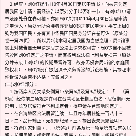
⒉经查，刘O红提出110年4月30日定居申请书，向被告为定
居我国之申请，而经被告以原处分予以否准一节，有刘O红申请
书及原处分在卷可稽。亦即周O钧并非110年4月30日定居申请
之申请人，原处分所否准者亦非周O钧之定居申请，事实上周O
钧为我国国民，亦有其中华民国国民身分证在卷可佐（原处分
卷一第29页），所以周O钧本可定居我国为当然之理，周O钧事
实上对被告显无申请定居之公法上请求权可言，周O钧自不因被
告驳回刘O红定居之申请，而有权利或法律上利益受损害（原处
分并未废止刘O红的长期居留许可，故亦无侵害周O钧的家庭团
聚权利），周O钧没有提起课予义务诉讼的诉讼权能，其提起本
件诉讼为原告不适格，应驳回之。
(二)刘O红部分：
⒈按两岸人民关系条例第17条第5项及第9项规定：「……（第
5项）经依前二项规定许可在台湾地区长期居留者，居留期间无
限制；长期居留符合下列规定者，得申请在台湾地区定居：
一、在台湾地区合法居留连续二年且每年居住逾一百八十三
日。二、品行端正，无犯罪纪录。三、提出丧失原籍证明。
四、符合国家利益。……（第9项）前条及第一项至第五项有关居
留、长期居留、或定居条件、程序、方式、限制、撤销或废止