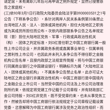
请定居，未有离职几年后可再申请之例外规定，显然已侵害原
告之家庭权。
(三)依93年3月1日行政院大陆委员会陆法字第0930003531之1号
公告（下称系争公告），系针对两岸人民关系条例第33条禁止
台湾地区人民、法人、团体或其他机构，担任大陆地区之职务
或为其成员所担任而公布。次依内政部按系争公告之名单规定
现（曾）担任大陆地区党务、军事、行政或具政治性机关
（构）、团体之判定标准，刘O红曾任职之中国工商银行属一般
性上市公司企业，并非属政务系统或直属事业单位，仅属单纯
之营利性上市公司，也因此并未列入系争公告不得任职之金融
机构公告名单。且按内政部之法规宣传简报，将与中国工商银
行同属商业银行之中国建设银行，明确标示为属「大陆地区法
人、团体或其他机构」，不属系争公告禁止名单，此亦可证大
陆地区之商业银行非属政治性机构。中国工商银行是中国境内
之金融企业上市公司，当然受中国的公司法及上市公司治理准
则所约束，依规定将党建工作记载于公司章程，并有财政部汇
金公司持股。刘O红非党员，既不受党章约束，也未从事党务工
作，然被告却将中国工商银行依法规规定于公司章程记载设置
党委，恣意解释为中国工商银行属涉及党务之政治性组织，而