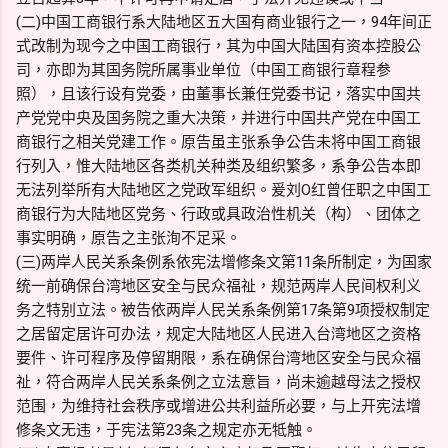
(二)中国工商银行系大陆地区五大国有商业银行之一，94年间正
式改制为现今之中国工商银行，其为中国大陆国有资本控股公
司，亦即为其国务院所属事业单位（中国工商银行章程参
照），且该行设有党委，由董事长兼任党委书记，落实中国共
产党党中央及国务院之重大决策，并进行中国共产党在中国工
商银行之相关党建工作。原告虽主张系争公告未将中国工商银
行列入，惟大陆地区各类机关种类及组织繁多，系争公告本即
无法列举所有大陆地区之党政军组织。爰刘O红曾任职之中国工
商银行为大陆地区党务、行政或具政治性机关（构）、团体之
事实明确，原告之主张洵不足采。
(三)两岸人民关系条例系依宪法增修条文第11条所制定，为国家
统一前确保台湾地区安全与民众福祉，规范两岸人民间权利义
务之特别立法。被告依两岸人民关系条例第17条第9项授权制定
之居留定居许可办法，规定大陆地区人民进入台湾地区之资格
要件、许可程序及停留期限，系在确保台湾地区安全与民众福
祉，符合两岸人民关系条例之立法意旨，尚未逾越母法之授权
范围，为维持社会秩序或增进公共利益所必要，与上开宪法增
修条文无违，于宪法第23条之规定亦无牴触。