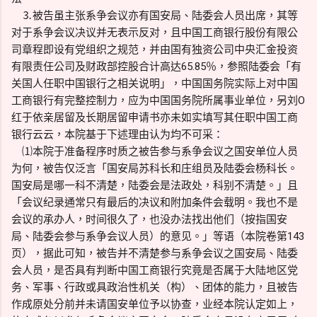
⒊被告虽主张系争会议亦有国安局、陆委会人员出席，其等
对于系争会议决议并无表示反对，且中国工商银行股份有限公
司章程即设有党组织之规范，并由国有独资公司中央汇金投资
有限责任公司及财政部控股合计高达65.85％，参照陆委会「有
关国人任职中国银行之相关说明」，中国国务院实际上对中国
工商银行有完整控制力，应为中国国务院所属事业单位，另刘O
红于依亲居留及长期居留申请书亦未如实填写其任职中国工商
银行云云，本院基于下述理由认为均不可采：
⑴本院于准备程序时质之被告参与系争会议之国安单位人员
为何，被告仅泛言「国安局苏科长和庄组员及陆委会杨科长。
国安局是哪一科不清楚，陆委会是法政处，科别不清楚。」且
「会议纪录通常只有最后的决议和附加条件会载明。我也不是
会议的承办人，时间很久了，也没办法找出他们（按指国安
局、陆委会参与系争会议人员）的意见。」等语（本院卷第143
页），据此可知，被告并不清楚参与系争会议之国安局、陆委
会人员，是否具有判断中国工商银行究竟是否属于大陆地区党
务、军事、行政或具政治性机关（构）、团体的能力，且被告
作成原处分前并未请国安单位予以协查，业经本院认定如上，