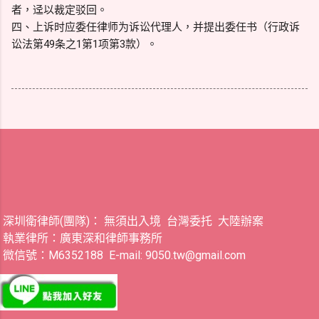
者，迳以裁定驳回。
四、上诉时应委任律师为诉讼代理人，并提出委任书（行政诉
讼法第49条之1第1项第3款）。
深圳衛律師(團隊)： 無須出入境 台灣委托 大陸辦案
執業律所：廣東深和律師事務所
微信號：M6352188 E-mail: 9050.tw@gmail.com