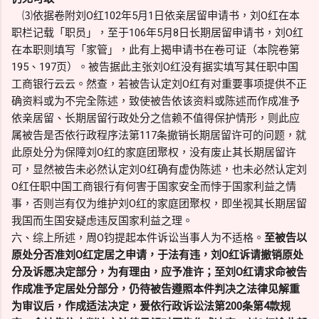
⑶依据卷附刘O红102年5月1日依亲居留申请书，刘O红在本
职栏记载「职员」，至于106年5月8日长期居留申请书，刘O红
在本职则填写「家管」，此有上揭申请书在卷可证（本院卷第
195、197页）。被告据此主张刘O红没有据实填写其任职中国
工商银行云云。然查，若被告认定刘O红有对重要事项提供不正
确资料或为不完全陈述，致使被告依该资料或陈述而作成准予
依亲居留、长期居留行政处分之信赖不值得保护情形，则此应
属被告是否依行政程序法第117条撤销长期居留许可的问题，就
此原处分为保障刘O红的家庭团聚权，没有废止其长期居留许
可，显然被告未必然认定刘O红确有虚伪陈述，也未必然认定刘
O红任职中国工商银行有何害于国家安全而悖于国家利益之情
事，否则岂有仅为维护刘O红的家庭团聚权，即坐视其长期居留
我国而生国安疑虑违反国家利益之理。
六、综上所述，周O钧提起本件诉讼当事人为不适格。
至被告以
原处分否准刘O红定居之申请，于法有违，刘O红诉请撤销原处
分及诉愿决定部分，为有理由，应予准许；至刘O红请求命被告
作成准予定居处分部分，仍待被告遵照本件判决之法律见解重
为审议后，作成适法决定，爰依行政诉讼法第200条第4款规