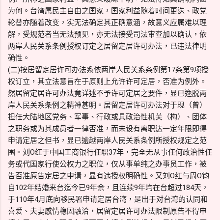
为何。台湾属民主自由之国家，国家利益随着时间更迭、政党
轮替亦随着改变，实无法确定其正确意涵，故意义应属难以理
解，受规范者当无法预见，亦无法接受司法审查加以确认，依
两岸人民关系条例授权订定之居留定居许可办法，已违法律明
确性。
(二)按居留定居许可办法系依两岸人民关系条例第17条第9项授
权订立，其立法意旨在于原则上允许许可定居，否准为例外。
然居留定居许可办法竟详述不予许可定居之要件，显已逸脱两
岸人民关系条例之精神甚明。居留定居许可办法对于现（曾）
担任大陆地区党务、军事、行政或具政治性机关（构）、团体
之职务或为其成员者一律否准，而未设有离职达一定年限即得
申请定居之但书，显已逾越两岸人民关系条例所授权规定之范
围。刘O红于中国工商银行任职37年，完全无从事任何政治性任
务或代国家行使公权力之职位，仅从事单纯之办事员工作，被
告否准原告定居之申请，显有违授权明确性。又刘O红与周O钧
自102年结婚来台迄今已9年余，且连续9年均在台超过184天，
于110年4月底向移民署申请定居台湾，是出于对台湾的认同和
喜爱、夫妻感情稳固融洽，居留定居许可办法限制原告不得申