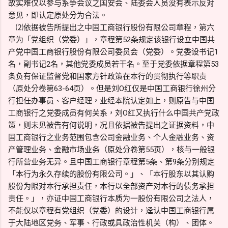
故实难仅以参与系争会议之国安会、陆委会人员没有表示反对
意见，即认定原处分为合法。
⑵依据被告所提出之中国工商银行股份有限公司章程，第六
章为「党组织（党委）」，章程第52条规定该银行设立中国共
产党中国工商银行股份有限公司委员会（党委）。党委设书记1
名，副书记2名，其他党委成员若干名。至于党委依据章程第53
条负有保证监督党和国家方针政策在本行的贯彻执行等职责
（原处分卷第63-64页）。但是刘O红仅是中国工商银行徐州分
行担任办事员、客户经理，业经本院认定如上，则原告与中国
工商银行之党委成员有何关系，刘O红又执行什么中国共产党政
策，则未见被告有何说明，况且依据被告提出之证据资料，中
国工商银行之业务范围包含公司金融业务、个人金融业务、资
产管理业务、金融市场业务（原处分卷第55页），核与一般银
行所营业务无异。且中国工商银行章程第5条、第9条分别规定
「本行为永久存续的股份有限公司。」、「本行股东以其认购
股份为限对本行承担责任，本行以全部资产对本行的债务承担
责任。」，亦证中国工商银行本质为一股份有限公司之法人，
不能仅以章程有党组织（党委）的设计，迳认中国工商银行属
于大陆地区党务、军事、行政或具政治性机关（构）、团体。