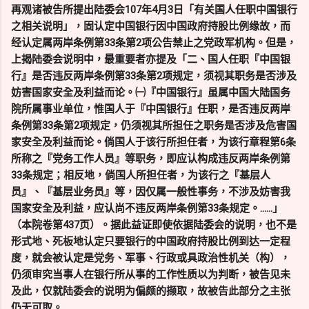
再观诸被告所提出陆委会107年4月3日「有关国人任职中国银行
之相关说明」，固认定中国银行因中国政府持股比例缘故，而
经认定属两岸条例第33条第2项公告禁止之党政军机构。但是，
上揭陆委会说明中，最重要者亦提及「二、国人任职『中国银
行』是否违反两岸条例第33条第2项规定，须视其职务是否涉及
妨害国家安全及利益而论。㈠『中国银行』虽属中国大陆国务
院所属事业单位，惟国人于『中国银行』任职，是否违反两岸
条例第33条第2项规定，仍须视其所担任之职务是否涉及危害国
家安全及利益而论。倘国人于该行所担任者，为该行章程第6条
所称之『党务工作人员』等职务，即应认构成违反两岸条例第
33条规定；相反地，倘国人所担任者，为该行之『基层人
员』、『基层业务员』等，因仅属一般性事务，不涉及妨害我
国家安全及利益，应认尚不违反两岸条例第33条规定。……」
（本院卷第437页）。据此益证即使依据陆委会的说明，也不是
形式地、死板地认定只要银行的中国政府持股比例到达一定程
度，就会被认定是党务、军事、行政或具政治性机关（构），
仍须审究当事人在银行所从事的工作性质以为判断，被告见未
及此，仅就陆委会的说明为偏颇的撷取，故被告此部分之主张
仍无可取。