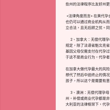
些州的法律程序比友好州更
<法律角度而言> 在美代
也仍可以通过商业机构从而
立合法，且无后顾之忧。同
2、加拿大：无偿代理孕母，外国
规定，除了法语省魁北克省
基因父母仅需支付在代孕过
于这不是商业行为，代孕者
在加拿大做代孕最大的风险
想代了然后中途终止的情况
孩子，所以这个是需要有意
3、澳洲：无偿代理孕母
州，补偿或商业代孕都是非
大利亚的法律框架下，代孕