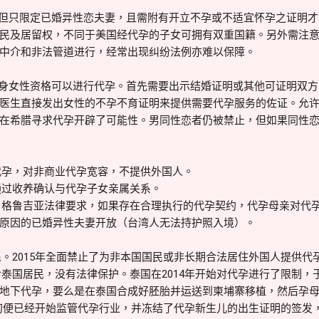
但只限定已婚异性恋夫妻，且需附有开立不孕或不适宜怀孕之证明才
民及居留权，不同于美国经代孕的子女可拥有双重国籍。另外需注
中介和非法管道进行，经常出现纠纷法例亦难以保障。
身女性资格可以进行代孕。首先需要出示结婚证明或其他可证明双方
医生直接发出女性的不孕不育证明来提供需要代孕服务的佐证。允
在希腊寻求代孕开辟了可能性。男同性恋者仍被禁止，但如果同性
业代孕，对非商业代孕宽容，不提供外国人。
可通过收养确认与代孕子女亲属关系。
孕。格鲁吉亚法律要求，如果存在合理执行的代孕契约，代孕母亲对代
原因的已婚异性夫妻开放（台湾人无法持护照入境）。
民。2015年全面禁止了为非本国国民或非长期合法居住外国人提供代
给泰国居民，没有法律保护。泰国在2014年开始对代孕进行了限制，于
地下代孕，要么是在泰国合成好胚胎并运送到柬埔寨移植，然后孕
9年年初便已经开始监管代孕行业，并冻结了代孕新生儿的出生证明的签