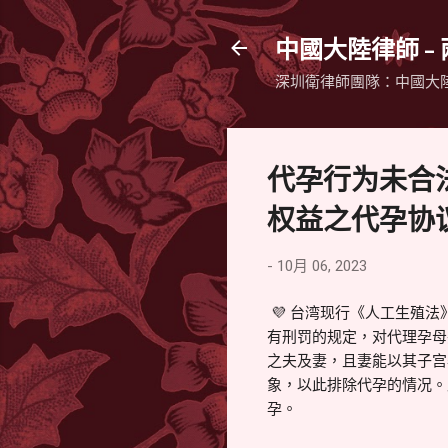
中國大陸律師 -
深圳衛律師團隊：中國大
代孕行为未合
权益之代孕协
-
10月 06, 2023
💜 台湾现行《人工生殖
有刑罚的规定，对代理孕母
之夫及妻，且妻能以其子宫
象，以此排除代孕的情况。
孕。