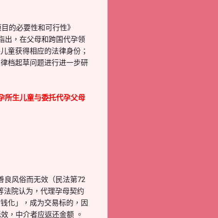
项目的必要性和可行性》
s）初步报告。报告指出，在父母和跨国代孕领
保儿童获得相应的法律身份；
法律档起草问题进行进一步研
孕所生儿童与委托代孕父母
良风俗而无效（民法第72
高等法院认为，代理孕母契约
金钱化」，成为交易标的，因
效，中介者应返还金额 。