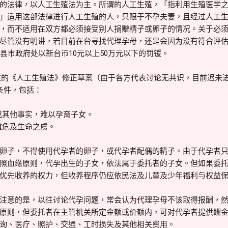
的法律，以人工生殖法为主。所谓的人工生殖，「指利用生殖医学
」适用这部法律进行人工生殖的人，只限于不孕夫妻，且经过人工
，而不适用在双方都必须接受别人捐赠精子或卵子的情况。关于必
尽管没有明讲，若目前在台寻找代理孕母，还是会因为没有符合评
县市政府处以新台币10元以上50万元以下的罚锾。
读通过的《人工生殖法》修正草案（由于各方代表讨论无共识，目前迟未
条件，包括：
或其他事实，难以孕育子女。
重危及生命之虞。
卵子，不得使用代孕者的卵子，或代孕者配偶的精子。由于代孕者
照血缘原则，代孕出生的子女，依法属于委托者的子女。但如果委
优先收养的权力，但收养程序仍应依民法及儿童及少年福利与权益
注意的是，以往讨论代孕问题，常会认为代理孕母不该取得报酬，
原则，但委托者在主管机关所定金额或价额内，可对代孕者提供酬
询、医疗、照护、交通、工时损失及其他相关费用。