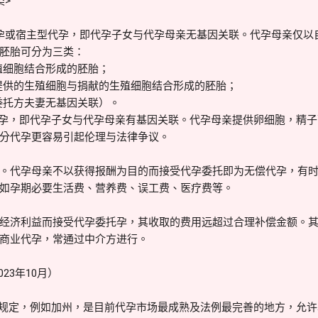
类>
孕或宿主型代孕，即代孕子女与代孕母亲无基因关联。代孕母亲仅以
胚胎可分为三类：
殖细胞结合形成的胚胎；
提供的生殖细胞与捐献的生殖细胞结合形成的胚胎；
委托方夫妻无基因关联）。
孕，即代孕子女与代孕母亲有基因关联。代孕母亲提供卵细胞，精子
分代孕更容易引起伦理与法律争议。
。代孕母亲不以获得报酬为目的而接受代孕委托即为无偿代孕，有
如孕期必要生活费、营养费、误工费、医疗费等。
经济利益而接受代孕委托孕，其收取的费用远超过合理补偿金额。
商业代孕，常通过中介方进行。
23年10月）
定，例如加州，是目前代孕市场最成熟及法例最完善的地方，允许单