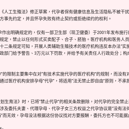
《人工生殖法》修正草案，代孕者保有健康信息及生活隐私不被干
方事先约定，并且怀孕失败有终止契约或拒绝续约的权利。
代孕作出明确规定的，仅有一部卫生部（现卫健委）于2001年发布施
规定，禁止以任何形式买卖配子、合子、胚胎。医疗机构和医务人
十二条规定可知，开展人类辅助生殖技术的医疗机构违反本办法“实
政部门给予警告、3万元以下罚款，并给予有关责任人行政处分；构
孕”的限制主要集中在对“有技术实施代孕的医疗机构”的规制，而没有
通过医疗机构安排孕母“代孕”，将适用“法无禁止即自由”原则，不承
与计划生育法》时，已将“禁止代孕”的相关条款删除，对代孕的完全禁
涉及委托夫妻、代理孕母、代孕子女三方权益之代孕协议是“没有法
俗”而无效，孕母没法根据这份协议找对方要报酬，委托方也不可能据