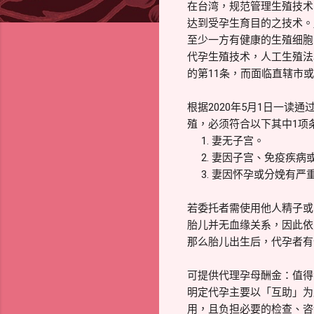
在台湾，规范管理生殖技术
达到受孕生育目的之技术。
至少一方有健康的生殖细胞
代孕生殖技术，人工生殖法
的第11条，而面临直辖市或
根据2020年5月1日一
殖，必须符合以下其中1项
1. 妻无子宫。
2. 妻因子宫、免疫疾病
3. 妻因怀孕或分娩有严
若委托者需使用他人精子或
胎儿并无血缘关系，因此依
那么胎儿出生后，代孕者有
可提供代理孕母酬金：值得
明定代孕主要以「互助」为
用，且负担必要的检查、咨