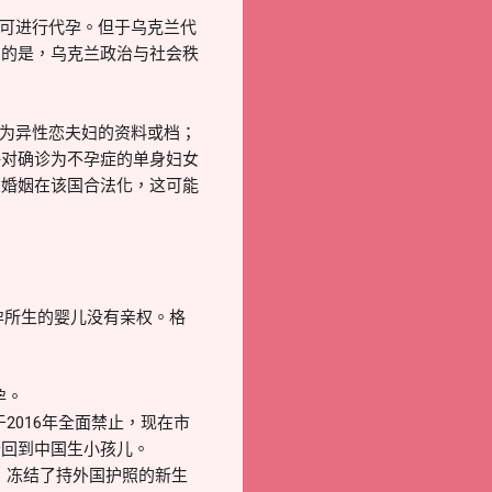
可进行代孕。但于乌克兰代
意的是，乌克兰政治与社会秩
为异性恋夫妇的资料或档；
许对确诊为不孕症的单身妇女
恋婚姻在该国合法化，这可能
孕所生的婴儿没有亲权。格
孕。
2016年全面禁止，现在市
母回到中国生小孩儿。
发，冻结了持外国护照的新生