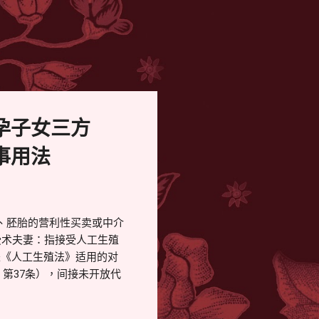
孕子女三方
事用法
、胚胎的营利性买卖或中介
受术夫妻：指接受人工生殖
是《人工生殖法》适用的对
、第37条），间接未开放代