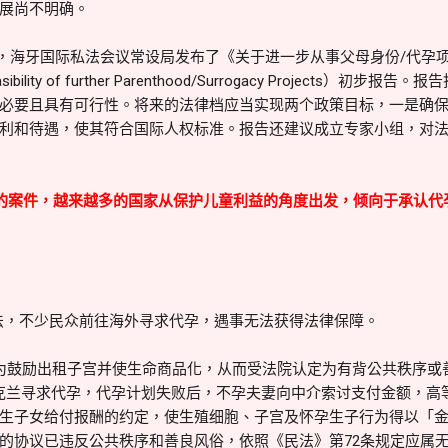
展尚不明确。
14年，海牙国际私法会议常设局发布了《关于进一步从事父母身份/代孕
 Feasibility of further Parenthood/Surrogacy Project
必要且具有可行性。将来的法律档应当实现两个政策目标，一是确
利和待遇，使其符合国际人权标准。报告还建议成立专家小组，对
的案件，越来越多的国家从保护儿童利益的角度出发，倾向于承认代
合法，不少民众前往海外寻求代孕，遇事无法获得法律保障。
为鼓励出租子宫并使生命商品化，从而受法院认定为有背公共秩序或善
往乌克兰寻求代孕，代孕计划失败后，不孕夫妻向中介索讨支付金额，
生子女给付报酬的约定，使生殖细胞、子宫及怀孕生子行为得以「
的协议已违反公共秩序和善良风俗，依照《民法》第72条规定应属无