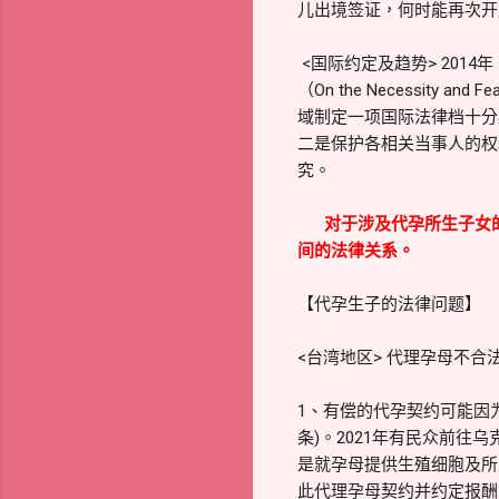
儿出境签证，何时能再次开
<国际约定及趋势> 20
（On the Necessity and
域制定一项国际法律档十分
二是保护各相关当事人的权
究。
对于涉及代孕所生子女
间的法律关系。
【代孕生子的法律问题】
<台湾地区> 代理孕母不
1、有偿的代孕契约可能因
条)。2021年有民众前
是就孕母提供生殖细胞及所
此代理孕母契约并约定报酬