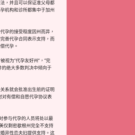
合法，并且可以保证准父母都
代孕机构和诊所都集中于加州
对代孕的接受程度因州而异，
对完善代孕合同表示支持，而
有偿代孕。
视为“代孕友好州”，“完
件的绝大多数判决中倾向于
传关系就会批准出生前的证明
州同时对有偿和自愿代孕协议表
，对参与代孕的人员将处以最
全美仅剩密歇根州完全不支持
已婚异性恋夫妇提供支持。这