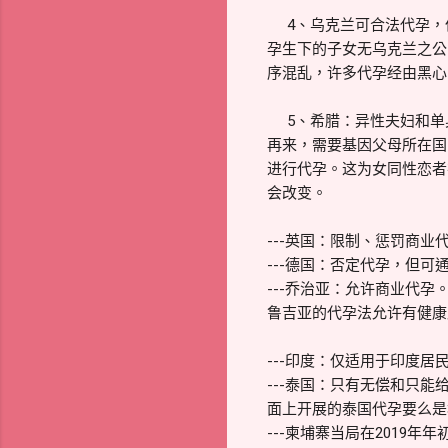
4、乌克兰可合法代孕，
孕生下的子女无乌克兰之公
序混乱，许多代孕经由黑心
5、希腊：异性夫妇和单
再来，需要基因父母所在国
进行代孕。这为女同性恋者
会改变。
---英国：限制、惩罚商
---德国：否定代孕，但
---乔治亚：允许商业代
鲁吉亚的代孕法允许有健康
---印度：仅适用于印度居
---泰国：只有无偿和只能
面上开展的泰国代孕要么是
---柬埔寨当局在201