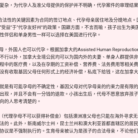
复杂，为代孕人及准父母提供的保护并不明确，代孕案件的审理结
孕合法性的关键因素为合同的签订地点、代孕母亲居住地及分娩地点。
“受益”于“代孕友好州”的政策。国籍方面，不言而喻，孩子出生为美
性伴侣和单身男性一样可以选择在美国进行代孕。
人也可以代孕。根据加拿大的Assisted Human Reproducti
不行以外，加拿大全境公民均可以为国内外的夫妻、单身人群提供
程中的医疗费，以及在孕期的工资补偿、营养费、法务费用等相关
没有收取基因父母任何形式上的经济补偿，私底下给钱，这在加拿
就是有可能孕母的不确定性，基因父母对代孕母亲的约束力是有限
出现，并且不会有一分钱的退款。小孩出生后，代母不愿意放弃孩
向的人思考清楚的。
（代理孕母不可以获得补偿金）包括澳洲准父母也只能在海外寻求无
法的。此外，新南威尔士州，昆士兰州和澳大利亚首都直辖区的居
协议是不强制执行的。生育母亲被认为是孩子的合法母亲，不论他