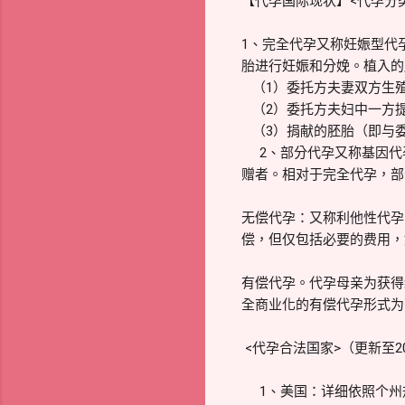
【代孕国际现状】<代孕分
1、完全代孕又称妊娠型代
胎进行妊娠和分娩。植入的
（1）委托方夫妻双方生
（2）委托方夫妇中一方
（3）捐献的胚胎（即与
2、部分代孕又称基因代
赠者。相对于完全代孕，部
无偿代孕：又称利他性代孕
偿，但仅包括必要的费用，
有偿代孕。代孕母亲为获得
全商业化的有偿代孕形式为
<代孕合法国家>（更新至20
1、美国：详细依照个州规