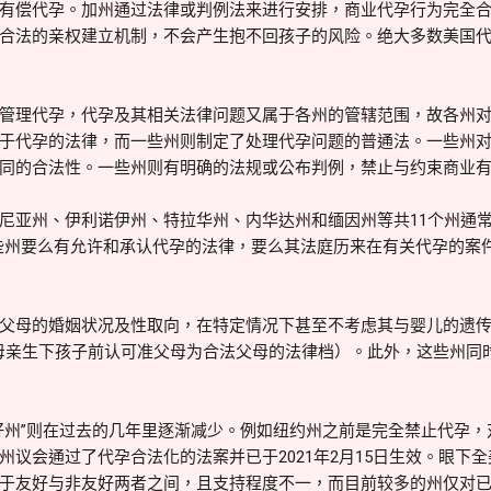
有偿代孕。加州通过法律或判例法来进行安排，商业代孕行为完全
合法的亲权建立机制，不会产生抱不回孩子的风险。绝大多数美国
管理代孕，代孕及其相关法律问题又属于各州的管辖范围，故各州
于代孕的法律，而一些州则制定了处理代孕问题的普通法。一些州
同的合法性。一些州则有明确的法规或公布判例，禁止与约束商业
尼亚州、伊利诺伊州、特拉华州、内华达州和缅因州等共11个州通常被
些州要么有允许和承认代孕的法律，要么其法庭历来在有关代孕的案
父母的婚姻状况及性取向，在特定情况下甚至不考虑其与婴儿的遗
er，在代孕母亲生下孩子前认可准父母为合法父母的法律档）。此外，这些
好州”则在过去的几年里逐渐减少。例如纽约州之前是完全禁止代孕
州议会通过了代孕合法化的法案并已于2021年2月15日生效。眼下
于友好与非友好两者之间，且支持程度不一，而目前较多的州仅对