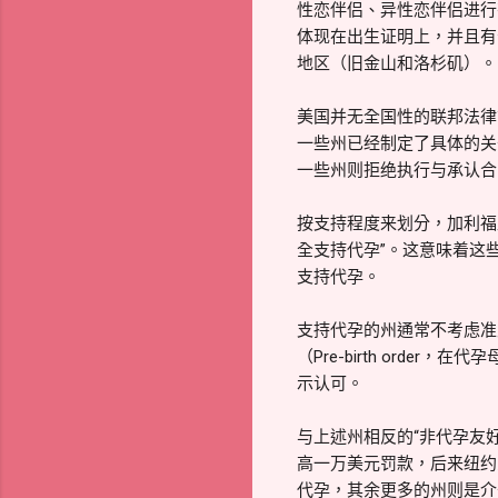
性恋伴侣、异性恋伴侣进行
体现在出生证明上，并且有
地区（旧金山和洛杉矶）。
美国并无全国性的联邦法律
一些州已经制定了具体的关
一些州则拒绝执行与承认合
按支持程度来划分，加利福
全支持代孕”。这意味着这
支持代孕。
支持代孕的州通常不考虑准
（Pre-birth ord
示认可。
与上述州相反的“非代孕友
高一万美元罚款，后来纽约
代孕，其余更多的州则是介