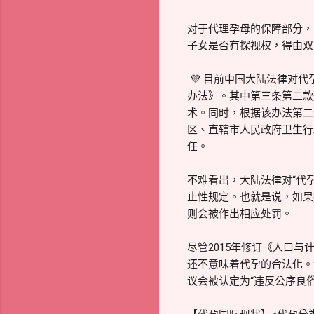
对于代理孕母的保障部分，
子女是否有探视权，得由双
💜 目前中国大陆法律对
办法》。其中第三条第二款
术。同时，根据该办法第二
区、直辖市人民政府卫生行
任。
不难看出，大陆法律对“代
止性规定。也就是说，如果
则会被作出相应处罚。
尽管2015年修订《人口
还不意味着代孕的合法化。
议会被认定为“违反公序良