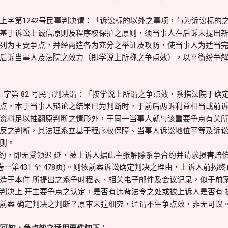
上字第1242号民事判决谓：「诉讼标的以外之事项，与为诉讼标的
基于诉讼上诚信原则及程序权保护之原则，须当事人在后诉未提出
列为主要争点，并经两造各为充分之举证及攻防，使当事人为适当
后诉当事人及法院之效力（即学说上所称之争点效），以平衡纷争
台上字第 82 号民事判决谓：「按学说上所谓之争点效，系指法院于
点，本于当事人辩论之结果已为判断时，于前后两诉利益相当或前
资料足以推翻原判断之情形外，于同一当事人就与该重要争点有关
反之判断，其法理系立基于程序权保障、当事人诉讼地位平等及诉讼
则。
，即无受领迟 延，被上诉人据此主张解除系争合约并请求损害赔偿
卷一第431 至 478页)。则依前案诉讼确定判决之理由，上诉人前揭
造于本件 所提出之系争时程表、相关电子邮件及会议记录，似于前案
判决上 开主要争点之认定，是否有违背法令之处或被上诉人是否有 
前案 确定判决之判断？原审未遑细究，迳谓不生争点效，非无可议