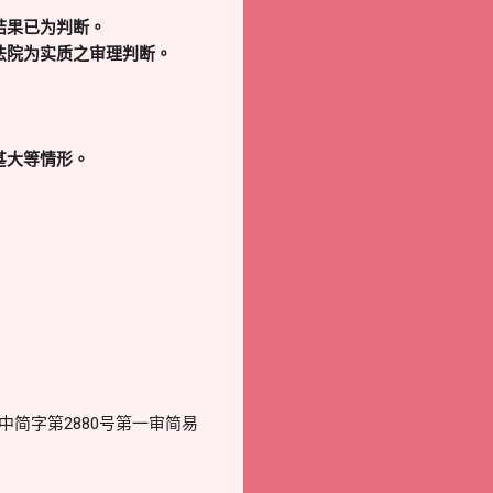
结果已为判断。
法院为实质之审理判断。
甚大等情形。
中简字第2880号第一审简易