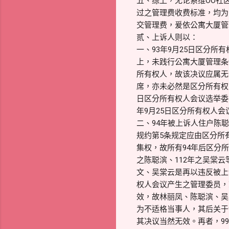
五、综上，无论系维OO社区
过之管理费收费标准，均为
交管理费，爰依公寓大厦管
贰、上诉人则以：
一、93年9月25日区分所
上，未践行公寓大厦管理条
所有权人，故该决议应属无
席，亦未必然是区分所有权
日区分所有权人会议选举委
年9月25日区分所有权人
二、94年被上诉人住户陈聪
规约第5条规定应由区分所
集权，故所有94年后区分所
之陈聪滨、112年之吴棠
文、吴棠云是再以违反被上
权人会议产生之管理委员，
效，故林丽凤、陈聪滨、吴
为不适格当事人，其后关于
其决议当然无效。再者，99