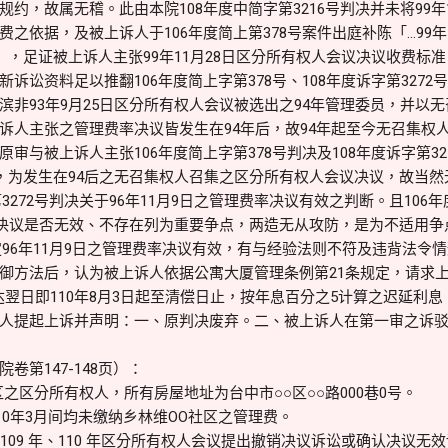
约，故属无稽。此由本院108年度中简字第3216号判决并未将99年
之依据，及被上诉人于106年度简上第378号案件出庭补陈「…99年
」，足证被上诉人主张99年11月28日区分所有权人会议决议收费标
诉讼资料足以推翻106年度简上字第378号、108年度诉字第327
非93年9月25日区分所有权人会议被选出之94年管理委员，并以无召
诉人主张之管理费率决议皆发生在94年后，故94年起至今无召集权
审与被上诉人主张106年度简上字第378号判决及108年度诉字第32
议，为发生在94后之无召集权人召集之区分所有权人会议决议，故当然
第3272号判决关于96年11月9日之管理费率决议有效之判断。且106
费率决议是否无效、不存在列为重要争点，两造无从攻防，是为不适用
判定96年11月9日之管理费率决议有效，有与经验法则不符及违背法令
御方法后，认为被上诉人依据公寓大厦管理条例第21条规定，请求
令送达翌日即110年8月3日起至清偿日止，按年息百分之5计算之迟延
人提起上诉并声明：一、原判决废弃。二、被上诉人在第一审之诉
卷第147-148页）：
之区分所有权人，所有房屋地址为台中市○○区○○路000巷0号。
110年3月间均未缴纳乡林维OO社区之管理费。
109 年、110 年区分所有权人会议提出撤销决议诉讼或确认决议无