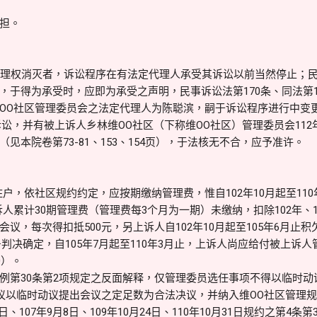
担。
权消灭者，诉讼程序在有法定代理人承受其诉讼以前当然停止；民事诉
，于得为承受时，应即为承受之声明，民事诉讼法第170条、同法第1
OO社区管理委员会之法定代理人为陈聪滨，嗣于诉讼程序进行中变
受诉讼，并有被上诉人乡林维OO社区（下称维OO社区）管理委员会11
见本院卷第73-81、153、154页），于法核无不合，应予准许。
户，依社区规约约定，应按期缴纳管理费，惟自102年10月起至11
诉人累计30期管理费（管理费每3个月为一期）未缴纳，扣除102年、103
，每次得扣抵500元，另上诉人自102年10月起至105年6月止积欠之
判决确定，自105年7月起至110年3月止，上诉人尚应给付被上诉人管理费18
00）。
例第30条第2项规定之反面解释，仅管理委员选任事项不得以临时动议
议以临时动议提出会议之定足数为合法决议，并纳入维OO社区管理规约
11日、107年9月8日、109年10月24日、110年10月31日规约之第