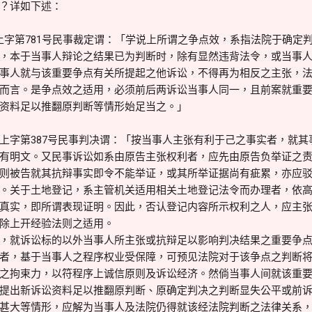
？详如下述：
字第781号民事裁定谓：「学说上所谓之争点效，系指法院于确定
，本于当事人辩论之结果已为判断时，除有显然违背法令，或当事
事人就与该重要争点有关所提起之他诉讼，不得再为相反之主张，
而言。是争点效之适用，必须前后两诉讼当事人同一，且前案就重
资料足以推翻原判断等情形始足当之。」
上字第387号民事判决谓：「按当事人主张有利于己之事实者，就其
有明文。又民事诉讼如系由原告主张权利者，应先由原告负举证之
则被告就其抗辩事实即令不能举证，或其所举证据尚有疵累，亦应
。关于土地登记，系主管机关适用相关土地登记法令而办理者，依
真实，即所谓表现证明。因此，否认登记内容所示权利之人，应主
除上开经验法则之适用。
就诉讼标的以外当事人所主张或抗辩足以影响判决结果之重要争点
者，基于当事人之程序权业受保障，可预见法院对于该争点之判断
之拘束力，以符程序上诚信原则及诉讼经济。然倘当事人间就该重
提出新诉讼资料足以推翻原判断、原确定判决之判断显失公平或前
甚大等情形，应解为当事人及法院仍得就该经法院判断之法律关系