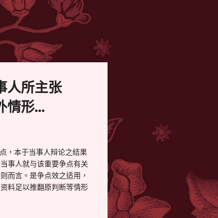
事人所主张
形...
点，本于当事人辩论之结果
一当事人就与该重要争点有关
原则而言。是争点效之适用，
讼资料足以推翻原判断等情形