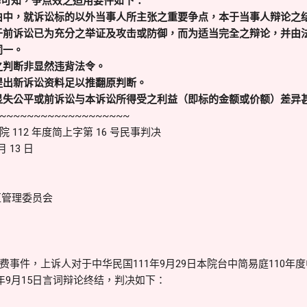
解可知，争点效之适用要件如下：
由中，就诉讼标的以外当事人所主张之重要争点，本于当事人辩论之
于前诉讼已为充分之举证及攻击或防御，而为适当完全之辩论，并由
同一。
之判断非显然违背法令。
提出新诉讼资料足以推翻原判断。
显失公平或前诉讼与本诉讼所得受之利益（即标的金额或价额）差异
~~~~~~~~~~~~~~~~~~~
112 年度简上字第 16 号民事判决
 13 日
区管理委员会
事件，上诉人对于中华民国111年9月29日本院台中简易庭110年度
年9月15日言词辩论终结，判决如下：