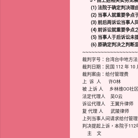
5、由上述相关实务见
(1) 法院于确定判决理
(2) 当事人就重要争点
(3) 前后两诉讼当事人
(4) 前诉讼就重要争点
(5) 当事人于后诉讼未
(6) 原确定判决之判断
~~~~~~~~~~~~~~~~~~
裁判字号：台湾台中地方法院 
裁判日期：民国 112 年 10 月
裁判案由：给付管理费
上 诉 人 许O林
被 上诉 人 乡林维OO社
法定代理人 吴O云
诉讼代理人 王翼升律师
复 代理 人 武陵律师
上列当事人间请求给付管理费
判决提起上诉，本院于112
主 文