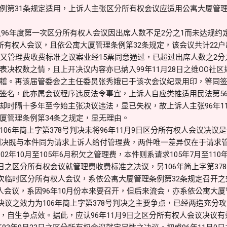
例第31条规定适用，上诉人主张区分所有权会议应适用公寓大厦管理
日之96年度第一次区分所有权人会议因出席人数不足2分之1而未达规约
分所有权人会议，且依公寓大厦管理条例第32条规定，该会议共计22
；又管理费收费标准之议案业经15票同意通过，已超过出席人数之2分
表决权数之情，且上开决议内容亦已纳入99年11月28日之维OO社
稽。再该届管委会之主任委员张秀娥已于该次会议纪录用印，等同
签名，此亦属会议程序违反法令事宜，上诉人自应类推适用民法第56
却时隔十多年至今始主张决议违法，显已失权，故上诉人主张96年1
厦管理条例第34条之规定，显无理由。
06年简上字第378号判决未将96年11月9日区分所有权人会议决
号判决既与本件同为请求上诉人给付管理费，两件唯一差异仅在于请求管
02年10月至105年6月积欠之管理费，本件则系请求105年7月至11
9日之区分所有权会议就管理费收费标准之决议，另106年简上字第3
二次临时区分所有权人会议，系依公寓大厦管理条例第32条规定召开之
人会议，系因96年10月份本来要召开，但后来流会，亦系依公寓大厦
日决议之效力为106年简上字第378号判决之主要争点，已经两造充
，自生争点效。据此，应认96年11月9日之区分所有权人会议决议有