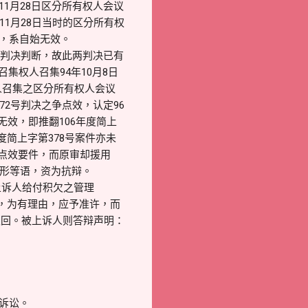
11月28日区分所有权人会议
11月28日当时的区分所有权
准，系自始无效。
2号判决判断，故此两判决已有
集权人召集94年10月8日
人召集之区分所有权人会议
72号判决之争点效，认定96
无效，即推翻106年度简上
年度简上字第378号案件亦未
争点效要件，而原审却援用
情形等语，资为抗辩。
上诉人给付积欠之管理
利息，为有理由，应予准许，而
驳回。被上诉人则答辩声明：
效诉讼。