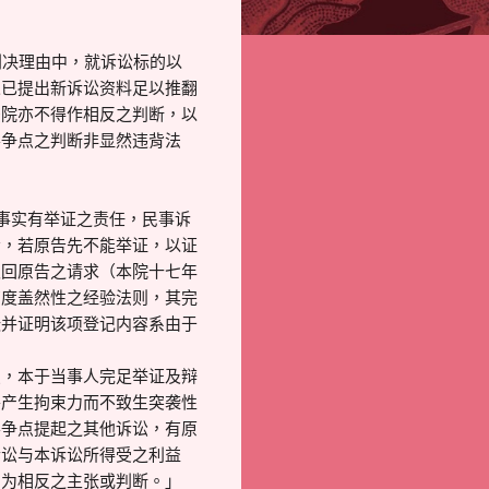
判决理由中，就诉讼标的以
人已提出新诉讼资料足以推翻
法院亦不得作相反之判断，以
要争点之判断非显然违背法
事实有举证之责任，民事诉
责，若原告先不能举证，以证
驳回原告之请求（本院十七年
高度盖然性之经验法则，其完
张并证明该项登记内容系由于
，本于当事人完足举证及辩
将产生拘束力而不致生突袭性
要争点提起之其他诉讼，有原
诉讼与本诉讼所得受之利益
，为相反之主张或判断。」