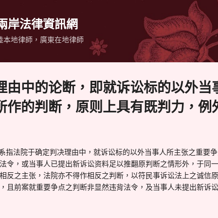
跳到主要內容
 兩岸法律資訊網
陸本地律師，廣東在地律師
理由中的论断，即就诉讼标的以外当
作的判断，原则上具有既判力，例外情
指法院于确定判决理由中，就诉讼标的以外当事人所主张之重要争
法令，或当事人已提出新诉讼资料足以推翻原判断之情形外，于同
相反之主张，法院亦不得作相反之判断，以符民事诉讼法上之诚信
，且前案就重要争点之判断非显然违背法令，及当事人未提出新诉