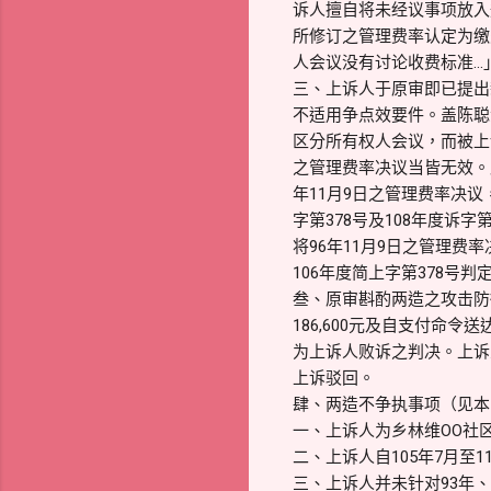
诉人擅自将未经议事项放入规
所修订之管理费率认定为缴费
人会议没有讨论收费标准…
三、上诉人于原审即已提出新
不适用争点效要件。盖陈聪滨
区分所有权人会议，而被上
之管理费率决议当皆无效。原
年11月9日之管理费率决
字第378号及108年度诉字
将96年11月9日之管理
106年度简上字第378号
叁、原审斟酌两造之攻击防
186,600元及自支付命
为上诉人败诉之判决。上诉
上诉驳回。
肆、两造不争执事项（见本院
一、上诉人为乡林维OO社区
二、上诉人自105年7月至
三、上诉人并未针对93年、