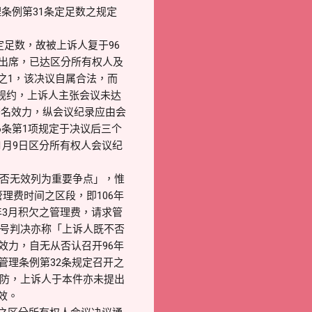
条例第31条定足数之规定
定足数，故被上诉人复于96
户出席，已达区分所有权人及
之1，该决议自属合法，而
区规约，上诉人主张会议未达
签名效力，纵会议纪录应由会
条第1项规定于决议后三个
1月9日区分所有权人会议纪
议是否无效列为重要争点」，惟
理费时间之区段，即106年
0年3月积欠之管理费，请求管
78号判决亦称「上诉人既不否
效力，自无从否认召开96年
管理条例第32条规定召开之
分攻防，上诉人于本件亦未提出
效。