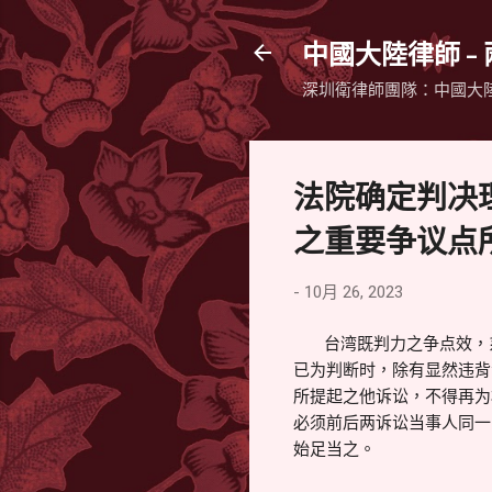
中國大陸律師 -
深圳衛律師團隊：中國大
法院确定判决
之重要争议点所
-
10月 26, 2023
台湾既判力之争点效，系
已为判断时，除有显然违背
所提起之他诉讼，不得再为
必须前后两诉讼当事人同一
始足当之。