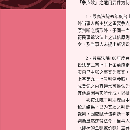
「争点效」之适用要件为何
1、最高法院99年度台上
外当事人所主张之重要争点
原判断之情形外，于同一当
符民事诉讼法上之诚信原则
令，及当事人未提出新诉讼
2、最高法院100年度台
讼法第二百七十七条前段定
实自己主张之事实为真实，
上字第九一七号判例参照）
成登记之内容通常可推认为
其他原因事实所作成，以排
次按法院于判决理由中，
论之结果，已为实质之判断
裁判，固应赋予该判断一定
判断显然违背法令、当事人
（即标的金额或价额）差异