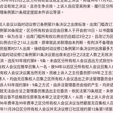
93年9月23日之区分所有权会议就定足数之决议，抑或96年11月9
合法有效之决议，且亦生争点效，上诉人自应受其拘束、履行区分
理条例第21条规定提起本件诉讼等语。
有权人会议以临时动议修订条例第31条决议之出席标准，出席门槛改订
例第30条规定，区分所有权会议应由召集人于开会前10日，以书面
效，纵为合法，出席门槛所有权比例合仍应超过3分之2，且改订为区
比例合2分之1以上出席，原审就此关联理由未判断，有判决不备理由之
员投票时27人出席，接续临时动议修订条例第31条决议时出席最多为
会议临时动议修订条例第31条决议是出席未达3分之2法定人数之
滨，违反93年规约第8、9条，未由区分所有权人会议选出方式担任9
有权人会议应推举召集人一名，故94年以后区分所有权人会议召集人
有权人会议决议属当然无效。而被上诉人之主任委员即109年之王志文
云等人，均由无召集权人召集之区所有权人会议选出之非法管理委员会
诉人93年规约第8、9条之方式，由非法管理委员会组织产生，均非
就无法由合法之管理委员推选出主任委员，依民法第73条规定，未
棠云皆不适格担任原审及本审之法定代理人。从而，被上诉人非合
96年费率及99年费率之区分所有权人会议决议当然都是无召集权人
年11月28日区分所有权人会议并无决议修订社区规约第12条第1项