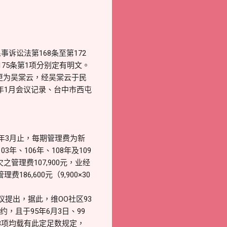
讼法第168条至第172
75条第1项分别定有明文。
更为吴棠云，经吴棠云于民
2年1月会议记录、台中市西屯
0年3月止，每期管理费为新
年、106年、108年及109
管理费107,900元，业经
6,600元（9,900×30
提出，据此，维OO社区93
，且于95年6月3日、99
4条第3项均载有此定足数规定，