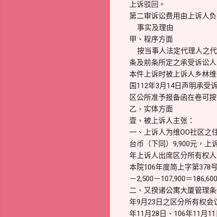
上诉驳回。
第二审诉讼费用由上诉人负
事实及理由
甲、程序方面
按当事人法定代理人之代理
条及前条所定之承受诉讼人
本件上诉时被上诉人乡林维
国112年3月14日声明承
区公所准予报备函在卷可按（
乙、实体方面
壹、被上诉人主张：
一、上诉人为维OO社区之住
台币（下同）9,900元，上
年上诉人出席区分所有权人会议
本院106年度简上字第378号
－2,500－107,900＝186,6
二、又揆诸公寓大厦管理条
年9月23日之区分所有权会
年11月28日、106年11月