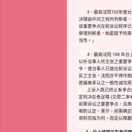
3、最高法院102年度台
决理由中对之有所判断者，
该重要争点在前诉讼程序已
审理判断者，始能赋予拘束
当性。」
4、最高法院 108 年
以外当事人所主张之重要争
令，或当事人已提出新诉讼
反之主张，法院亦不得作相
普遍被承认之一般性诚信原
上诉人既已终止系争合约
定判决在卷足稽 (见更二审
前案诉讼之重要争点，且两
审酌认定，果尔，前案确定
资料究指为何，而足以推翻