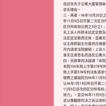
自应优先于公寓大厦管理条
显无理由。
三、再者，96年10月20
年11月9日召开第二次区
区分所有权比例之5分之1
无上诉人所称未达定足数及
法定定足数而无效，显属无
议主席即副主任委员庄维豪
月内请求法院撤销，上诉人
录无主席签名而违反公寓大
四、另原审判决固谓「本院1
本院106年简上字第378
简上字第378号判决系请求1
理费之基础同为96年11月
认96年7月14日所召开第
11月9日该次的区分所有权
效力」，显见96年11月9
足以推翻原判决之诉讼资料