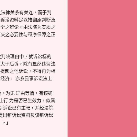
之法律关系有关连，而于判
新诉讼资料足以推翻原判断及
完全之辩论，由法院为实质之
解决之必要性与程序保障之正
确定判决理由中，就诉讼标的
诉大于后诉，除有显然违背法
所提起之他诉讼，不得再为相
经济， 亦系民事诉讼法上
，为无 理由等情，有该确
终止行 为是否已生效力，似属
 诉讼已有主张，并经法院
提出新诉讼资料及该新诉讼
。。」