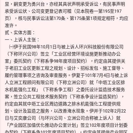
昱，嗣变更为勇兴台，亦经其具状声明承受诉讼，有民事声明
承受诉讼状、公司变更登记表可稽（见本院卷一第195至197
页），核与民事诉讼法第170条、第175条第1项规定相符，均应
准许。
贰、实体方面：
一、上诉人主张：
㈠伊于民国98年10月1日与被上诉人环兴科技股份有限公司
（下称环兴公司）签立「工业区经营环境设施更新推动办公
室」委托契约（下称系争98年度项目契约），约定由其提供关
于老旧工业区更新工程之规划、设计、招标发包、施工督导、
履约管理事项之咨询及审查服务。伊复于101年7月4日与被上诉
人立洲工程顾问有限公司（下称立洲公司）就「中坜工业区排
水机能强化工程」（下称系争工程）之委托设计监造技术服务
案，签立公共工程技术服务契约（下称系争设计监造契约），
约定由其就中坜工业区周边道路之排水机能强化工程提供规
划、设计及监造之服务，以改善淹水现象。伊并于102年2月22
日与艾奕康公司（与环兴公司、立洲公司合称被上诉人）就
「产业园区加值优化推动办公室计划」签立102年度项目计划委
办契约（下称系争102年度项目契约），约定由其提供产业园区