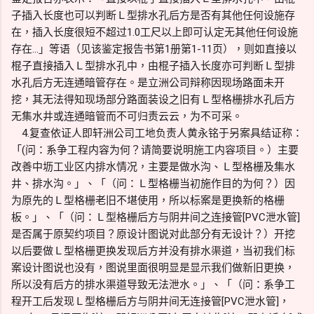
子插入长度也可以判断Ｌ型排水孔后方是否有其他任何设施存
在，插入长度很短不超过1.0工尺以上即可认定无其他任何设施
存在…」等语（见该鉴定报告书第1册第1-11页），则如直接以
棍子直接插入Ｌ型排水孔中，由棍子插入长度亦可判断Ｌ型排
水孔后方无连通暗管存在。是立洲公司辩称因现场路面未开
挖，其无法得知现场部分路面装设之旧有Ｌ型格栅排水孔后方
无集水井或连通暗管而不可归责云云，为不可采。
4.复查依证人即轩洲公司工地负责人黄永铭于另案具结证称：
「(问：系争工程内容为何？请简要说明施工内容项目。）主要
改善中坜工业区内排水情况，主要是做水沟、Ｌ型格栅及集水
井、排水沟。」、「（问：Ｌ型格栅当初施作目的为何？）因
为原先的Ｌ型格栅老旧不堪使用，所以标案是更换新的格栅
板。」、「（问：Ｌ型格栅后方与阴井间之连接管[PVC泄水管]
是否属于原契约项目？原设计图说对此部分有无设计？）开挖
以后要做Ｌ型格栅更换发现后方并没有排水渠道，当初我们标
案设计图说也没有，图说里面很明显是显示我们做新旧更换，
所以没有后方的排水渠道导致无法泄水。」、「（问：系争工
程开工后发现Ｌ型格栅后方与阴井间无连接管[PVC泄水管]，