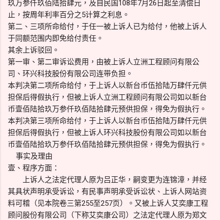
玖万参仟玖佰陆拾肆元，及自民国108年7月26日起至清偿日
止，按周年利率百分之5计算之利息。
第二、三项所命给付，于任一被上诉人已为给付，他被上诉人
于同额范围内即免给付责任。
其余上诉驳回。
第一审、第二审诉讼费用，由被上诉人立洲工程顾问有限公
司、环兴科技股份有限公司连带负担。
本判决第二项所命给付，于上诉人以新台币伍拾陆万肆仟元供
担保后得假执行，但被上诉人立洲工程顾问有限公司如以新台
币壹佰陆拾玖万参仟玖佰陆拾肆元预供担保，得免为假执行。
本判决第三项所命给付，于上诉人以新台币伍拾陆万肆仟元供
担保后得假执行，但被上诉人环兴科技股份有限公司如以新台
币壹佰陆拾玖万参仟玖佰陆拾肆元预供担保，得免为假执行。
事实及理由
壹、程序方面：
上诉人之法定代理人原为吕正华，嗣变更为连锦漳，并经
其具状声明承受诉讼，有民事声明承受诉讼状、上诉人网站资
料可稽（见本院卷三第255至257页）。又被上诉人艾奕康工程
顾问股份有限公司（下称艾奕康公司）之法定代理人原为郑文