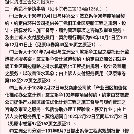
担保请准宣告免为假执行。
三、
两造不争执事项
（见本院卷二第124至125页）：
㈠上诉人于98年10月1日与环兴公司签立系争98年度项目契
约，约定由环兴公司提供关于老旧工业区更新工程之规划、设
计、招标发包、施工督导、履约管理事项之咨询及审查服务，
及由上诉人支付服务费用。契约履行期间为98年10月1日至101
年12月31日止（见原审卷第43至95页之原证1）。
㈡上诉人于101年7月4日与立洲公司就系争工程之委托设计监
造技术服务案，签立系争设计监造契约，约定由立洲公司就中
坜工业区周边道路之排水机能强化工程提供规划、设计及监造
之服务，以改善淹水现象；由上诉人支付服务费用（见原审卷
第153至222页之原证3）。
㈢上诉人于102年2月22日与艾奕康公司就「产业园区加值优
化推动办公室计划」签立系争102年度项目契约，约定由艾奕康
公司提供产业园区加值优化计划工程之施工督导与履约管理之
咨询及审查之服务，包括协助办理工程验收、移交作业；由上
诉人支付服务费用。契约期间自102年2月22日至同年12月31日
（见原审卷第97至152页之原证2）。
㈣立洲公司分别于101年8月7日提出系争工程案规划报告（修