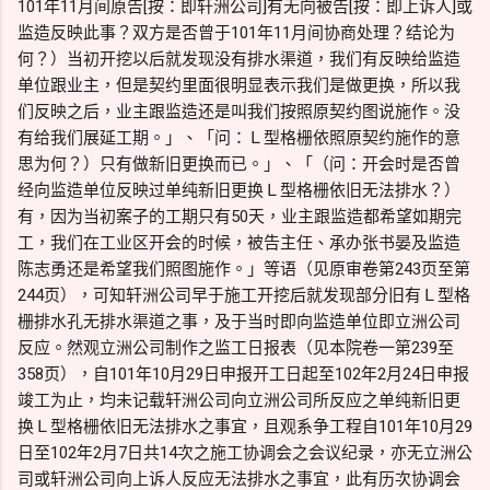
101年11月间原告[按：即轩洲公司]有无向被告[按：即上诉人]或
监造反映此事？双方是否曾于101年11月间协商处理？结论为
何？）当初开挖以后就发现没有排水渠道，我们有反映给监造
单位跟业主，但是契约里面很明显表示我们是做更换，所以我
们反映之后，业主跟监造还是叫我们按照原契约图说施作。没
有给我们展延工期。」、「问：Ｌ型格栅依照原契约施作的意
思为何？）只有做新旧更换而已。」、「（问：开会时是否曾
经向监造单位反映过单纯新旧更换Ｌ型格栅依旧无法排水？）
有，因为当初案子的工期只有50天，业主跟监造都希望如期完
工，我们在工业区开会的时候，被告主任、承办张书晏及监造
陈志勇还是希望我们照图施作。」等语（见原审卷第243页至第
244页），可知轩洲公司早于施工开挖后就发现部分旧有Ｌ型格
栅排水孔无排水渠道之事，及于当时即向监造单位即立洲公司
反应。然观立洲公司制作之监工日报表（见本院卷一第239至
358页），自101年10月29日申报开工日起至102年2月24日申报
竣工为止，均未记载轩洲公司向立洲公司所反应之单纯新旧更
换Ｌ型格栅依旧无法排水之事宜，且观系争工程自101年10月29
日至102年2月7日共14次之施工协调会之会议纪录，亦无立洲公
司或轩洲公司向上诉人反应无法排水之事宜，此有历次协调会