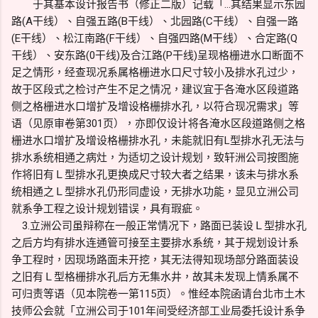
于其基本设计报告书（修正二版）记载「…其结果显示东园
路(A干线）、自强五路(B干线）、北园路(C干线）、自强一路
(E干线）、松江南路(F干线）、自强四路(M干线）、合定路(Q
干线）、安东路(0干线)及合江路(P干线)呈现格栅进水口断面不
足之情形，经查现况系属格栅进水口尺寸较小及排水孔过少，
故于区段式之检讨产生不足之情况，建议宜于各淹水区段道路
侧之格栅进水口增扩及增设格栅排水孔，以符合现况需求」等
语（见原审卷第301页），亦即仅设计将各淹水区段道路侧之格
栅进水口增扩及增设格栅排水孔，未能就旧有L型排水孔无法与
排水系统相通之病灶，为适切之设计规划，致轩洲公司按图施
作将旧有Ｌ型排水孔更换成尺寸较大者之结果，该未与排水系
统相通之Ｌ型排水孔仍形同虚设，无排水功能，显见立洲公司
就系争工程之设计规划错误，具有瑕疵。
3.立洲公司虽辩称在一般正常情况下，路面已装设Ｌ型排水孔
之后方均有排水连通管可接至主要排水系统，其于规划设计系
争工程时，因现场路面未开挖，其无法得知现场部分路面装设
之旧有Ｌ型格栅排水孔后方无集水井，故其未发现上情系属不
可归责等语（见本院卷一第115页）。惟经本院函请台北市土木
技师公会就「立洲公司于101年间受经济部工业局委托设计系争