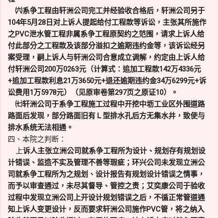
㈥系争工程由轩洲公司完工并经验收合格后，轩洲公司另于
104年5月28日对上诉人提起给付工程款等诉讼，主张其所施作
之PVC泄水管工程非属系争工程原契约之范围，请求上诉人给
付此部分之工程款及该部分溢扣之逾期违约金等，该诉讼经另
案受理，嗣上诉人与轩洲公司合意成立调解，约定由上诉人给
付轩洲公司200万0263元（计算式：追加工程款142万4336元
+追加工程款利息21万3650元+退还逾期违约金34万6299元+诉
讼费用1万5978元）（见原审卷第297页之原证10）。
㈦轩洲公司于系争工程施工过程中开挖中坜工业区外围道路
路面后发现，部分路面旧有Ｌ型排水孔后方无集水井，致使与
排水系统无法相通。
四、本院之判断：
上
诉人主张立洲公司就系争工程所为设计、规划存有规划设
计错误、监造不实及管理不善等瑕疵；环兴公司未发现立洲公
司就系争工程所为之规划、设计报告有规划设计错误之情事，
而予以审查通过，未尽其督导、管控之责；艾奕康公司于验收
过程中发现立洲公司上开设计规划错误之后，不循正常管道通
知上诉人变更设计，反而要求轩洲公司施作PVC管，将之纳入