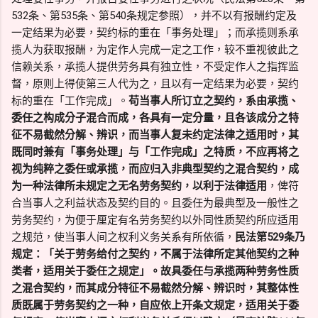
532条、第535条、第540条规定参照），并不以有报酬约定及
一定结果为必要，契约标的重在「事务处理」；而承揽则系承
揽人为获取报酬，为定作人完成一定之工作，较不重视彼此之
信赖关系，承揽人提供劳务具有独立性，不受定作人之指挥监
督，原则上得使第三人代为之，且以有一定结果为必要，契约
标的重在「工作完成」。
苟当事人所订立之契约，系由承揽、
委任之构成分子混合而成，各具有一定分量，且各该成分之特
征不易截然分解、辨识，而当事人复未约定法律之适用时，其
既同时兼有「事务处理」与「工作完成」之特质，不应再将之
视为纯粹之委任或承揽，而应归入非典型契约之混合契约，成
为一种法律所未规定之无名劳务契约，以利于法律适用
，俾符
合当事人之利益状态及契约目的。且委任为最典型及一般性之
劳务契约，为便于厘定有名劳务契约以外同性质契约所应适用
之规范，使当事人间之权利义务关系有所依循，
民法第529条乃
规定：「关于劳务给付之契约，不属于法律所定其他契约之种
类者，适用关于委任之规定」。故具委任与承揽两种劳务性质
之混合契约，而其成分特征不易截然分解、辨识时，其整体性
质既属于劳务契约之一种，自应依上开条文规定，适用关于委