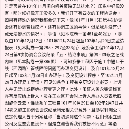
告是否曾在101年11月间向机关反映无法排水？）印象中好像没
有，那时候好像开工没多久，我们开了有四次的工程协调会，
如果有特殊的情况我都会记下来，像101年11月15日第4次协调
会还有协调管线挖坏，还有协调工区的事情，但是我并没有记
载无法排水的情况。」等语（见本院卷一第481至482页），参
以由101年12月12日、101年12月24日起至102年1月29日之监造
报表（见本院卷一第285、297至333页）及系争工程101年12月
24日第9次协调会会议纪录「五、结论事项」第㈢、㈣段之记载
内容（见本院卷一第386页），可知系争工程因于施工中遇Ｌ干
线（西园路）管线障碍问题而办理变更设计，及自101年12月24
日起至102年1月28日止办理停工及变更设计程序，至102年1月
29日办理复工等情，可见如系争工程有变更设计之必要，上诉
人并无禁止或拒绝办理变更之理。此外，虽证人黄永铭证称其
亦有反应给上诉人，及在工业区开会时上诉人承办人员表示照
图施作云云，惟除系争工程自101年10月29日至102年2月7日共
14次之施工协调会会议纪录均无相关记载外，且参以轩洲公司
法定代理人曾于另案证称「当初遇到这个问题，我们也跟立洲
公司反应要变更设计，但是立洲告诉我们被告不同意」等语