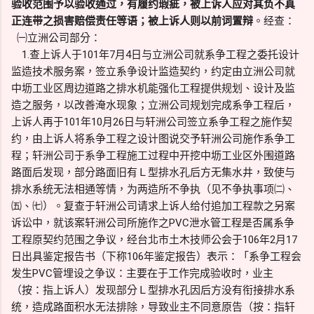
验收范围予以验收通过，有履约瑕疵，被上诉人应对其负不真
正连带之损害赔偿责任等语；被上诉人则以前词置辩
。经查：
㈠立洲公司部分：
1.查上诉人于101年7月4日与立洲公司就系争工程之委托设计
监造技术服务案，签立系争设计监造契约，约定由立洲公司就
中坜工业区周边道路之排水机能强化工程提供规划、设计及监
造之服务，以改善淹水现象；立洲公司规划完成系争工程后，
上诉人再于101年10月26日与轩洲公司签立系争工程之施作契
约，由上诉人将系争工程之设计图说交予轩洲公司施作系争工
程；轩洲公司于系争工程施工过程中开挖中坜工业区外围道路
路面后发现，部分路面旧有Ｌ型排水孔后方无集水井，致使与
排水系统无法相通等情，为两造所不争执（见不争执事项㈡、
㈤、㈦）。复查于轩洲公司请求上诉人给付追加工程款之另案
诉讼中，就该案轩洲公司所施作之PVC泄水管工程是否属系争
工程原契约范围之争议，经台北市土木技师公会于106年2月17
日出具鉴定报告书（下称106年鉴定报告）表示：「系争工程会
发生PVC管埋设之争议：主要在于工作完成验收时，业主
（按：指上诉人）发现部分Ｌ型排水孔因后方没有衔接排水系
统，造成路面积水无法排除，导致业主不同意原告（按：指轩