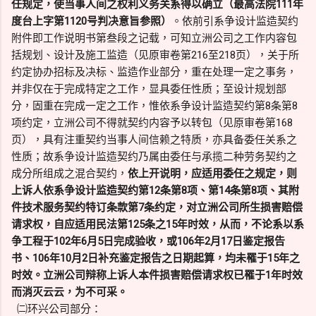
任规定，使当事人间之权利义务关系得以确立（最高法院111年
度台上字第1120号判决意旨参照）
。依前引系争设计监造契约
附件即工作说明书第叁段之记载，可知立洲公司之工作内容包
括规划、设计及施工监造（见原审卷第216至218页），关于所
约定协办招标及决标、监造作业部分，重在处理一定之事务，
并非仅在于完成特定之工作，显具委任性质；至设计规划部
分，固重在完成一定之工作，惟依系争设计监造契约第8条第8
项约定，立洲公司不得就契约内容予以转包（见原审卷第168
页），具有注重契约当事人间信赖之特质，亦具备委任关系之
性质；故系争设计监造契约乃属由委任与承揽二种劳务契约之
成分所组成之混合契约，
依上开说明，应适用委任之规定，则
上诉人依系争设计监造契约第12条第8项、第14条第8项、其附
件技术服务契约特订条款第7条约定，对立洲公司所生损害赔偿
请求权，自应适用民法第125条之15年时效，从而，不论系以系
争工程于102年6月5日完成验收，或106年2月17日鉴定报告
书、106年10月2日补充鉴定报告之日期起算，均未罹于15年之
时效。立洲公司辩称上诉人本件损害赔偿请求权已罹于1年时效
而消灭云云，为不可采。
㈡环兴公司部分：