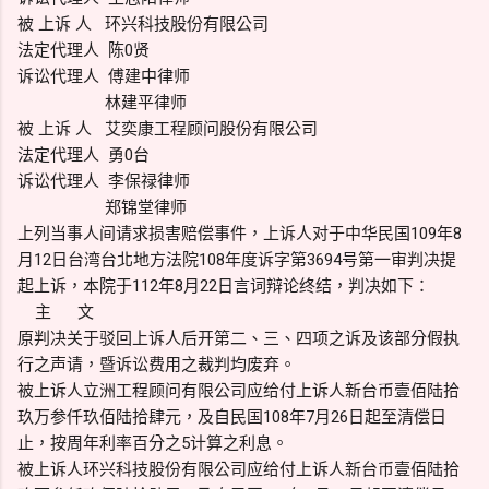
被 上诉 人 环兴科技股份有限公司
法定代理人 陈0贤
诉讼代理人 傅建中律师
林建平律师
被 上诉 人 艾奕康工程顾问股份有限公司
法定代理人 勇0台
诉讼代理人 李保禄律师
郑锦堂律师
上列当事人间请求损害赔偿事件，上诉人对于中华民国109年8
月12日台湾台北地方法院108年度诉字第3694号第一审判决提
起上诉，本院于112年8月22日言词辩论终结，判决如下：
主 文
原判决关于驳回上诉人后开第二、三、四项之诉及该部分假执
行之声请，暨诉讼费用之裁判均废弃。
被上诉人立洲工程顾问有限公司应给付上诉人新台币壹佰陆拾
玖万参仟玖佰陆拾肆元，及自民国108年7月26日起至清偿日
止，按周年利率百分之5计算之利息。
被上诉人环兴科技股份有限公司应给付上诉人新台币壹佰陆拾