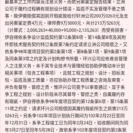
最基本之工作内容及注意义务。而依另案鉴定报告结果，立洲
公司于履约过程确有规划设计错误、监造不实及管理不善之情
事，致伊需赔偿其因前开瑕疵致给付轩洲公司200万0263元及支
出另案鉴定费4万元、律师费9万5000元，共计213万5263元
（计算式：2,000,263+40,000+95,000=2,135,263）而受有损害，
伊自得依系争设计监造契约第12条第8项、第14条第8项及其附
件即技术服务契约特订条款第7条约定请求立洲公司赔偿之。又
依系争98年度项目契约第2条第1项、第8条第1项、第9条第1项
及同条第3项之约定及计划构想书所载，环兴公司应依善良管理
人之注意义务，本于其专业技术与管理经验协助伊推动本计划
相关事项（包含工程事项），且就工程之规划、设计、招标发
包、监造及施工质量，亦应协助办理工程质量之咨询及审查，
并负有督导、管控之责，惟环兴公司竟予以审查通过，显于系
争工程之规划、设计阶段未尽其督导、管控之责，自属履约存
有瑕疵，伊自得依系争98年度项目契约第12条第6项、第15条第
11项之约定，请求环兴公司赔偿因其履约瑕疵所生之损害213万
5263元。另系争102年项目计划执行期间为102年2月22日至同
年12月31日，系争工程竣工日为同年2月24日，验收期间则为同
年3月27日至同年5月28日，故依系争102年度项目契约第2条第