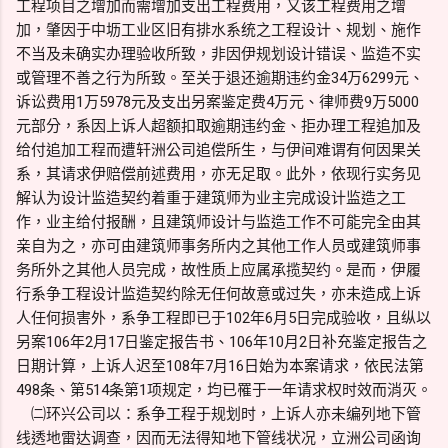
工程项目之增加而需增加支出工程费用，又该工程费用之增
加，肇因于中坜工业区旧有排水系统之工程设计、规划、施作
不当及未确实办理验收所致，非因伊规划设计错误、监造不实
或管理不善之行为所致。至关于退还逾期违约金34万6299元、
诉讼费用1万5978元及支出另案鉴定费4万元、律师费9万5000
元部分，系因上诉人超额扣取逾期违约金、拒办理工程追加及
给付追加工程而遭轩洲公司追偿所生，与伊间难谓有何因果关
系，其请求伊赔偿前述费用，亦无足取。此外，依现行实务见
解认为设计监造契约着重于建筑师为业主完成设计监造之工
作，业主给付报酬，且建筑师设计与监造工作不可能完全由其
亲自为之，亦可由建筑师事务所内之其他工作人员或建筑师事
务所外之其他人员完成，故性质上应属承揽契约。是而，伊履
行系争工程设计监造契约除无任何故意或过失，亦未造成上诉
人任何损害外，系争工程即已于102年6月5日完成验收，且纵以
另案106年2月17日鉴定报告书、106年10月2日补充鉴定报告之
日期计算，上诉人迟至108年7月16日始为本案请求，依民法第
498条、第514条第1项规定，均已罹于一年请求权时效而消灭。
㈡环兴公司以：系争工程于规划时，上诉人亦未编列地下管
线透地雷达调查，因而无法得知地下管线状况，立洲公司函询