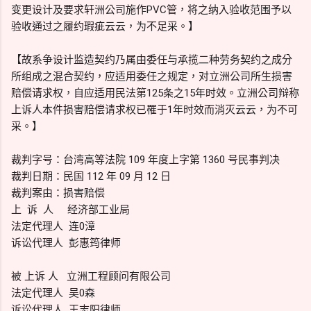
变更设计及要求轩洲公司施作PVC管，将之纳入验收范围予以
验收通过之履约瑕疵云云，为不足采。】
【故系争设计监造契约乃属由委任与承揽二种劳务契约之成分
所组成之混合契约，应适用委任之规定，对立洲公司所生损害
赔偿请求权，自应适用民法第125条之15年时效。立洲公司辩称
上诉人本件损害赔偿请求权已罹于1年时效而消灭云云，为不可
采。】
裁判字号：台湾高等法院 109 年度上字第 1360 号民事判决
裁判日期：民国 112 年 09 月 12 日
裁判案由：损害赔偿
上 诉 人 经济部工业局
法定代理人 连0漳
诉讼代理人 彭惠筠律师
被 上诉 人 立洲工程顾问有限公司
法定代理人 吴0森
诉讼代理人 王志阳律师