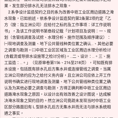
果，发生部分排水孔无法排水之现象。
2.系争设计监造契约之目的系为改善中坜工业区周边道路之淹
水现象，已如前述，依系争设计监造契约第2条第2项约定「乙
方（按：指立洲公司）应给付之标的及工作事项：详工作说明
书」，及该工作说明书第叁段记载「计划项目及说明：一、规
划（含管线调查及试挖、水理分析、施作范围及顺序建议）：
㈠现地调查及测量、地下公共管线种类位置之确认…、其他必要
之调查与勘测。㈡中坜工业区区域及工业区周边水理分析检讨
(含截流或导排水设施等之检讨分析)。…二、设计：…。三、施
工监造：…。」（见原审卷第156、216至218页），可知既有排
水设施，包括既有排水孔后方集水井或连接管线之调查，当属
立洲公司依约应为之给付义务内容，且立洲公司应依上开工作
说明书确实进行现地调查及测量、地下公共管线种类位置之确
认及为其他必要之调查与勘测，方得正确判断中坜工业区周边
道路淹水现象之原因，以设计出有效改善之设计图说，达成解
决淹水现象之契约目的。然立洲公司竟疏未发现当时中坜工业
区部分路面旧有Ｌ型排水孔后方无集水井而无法与排水系统相
通之事实，