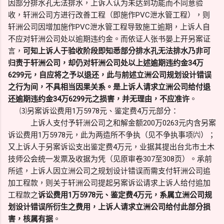
因部分排水孔无法排水，上诉人认为未达到功能而不同意验
收，轩洲公司方进行改善工程（即施作PVC泄水管工程），则
轩洲公司因增加施作PVC泄水管工程导致施工逾期，上诉人自
不应对轩洲公司处以逾期违约金。而依证人张书晏上开另案证
言，
可知上诉人于验收阶段即知悉部分排水孔无法排水乃非可
归责于轩洲公司，却仍对轩洲公司处以上述逾期违约金34万
6299元，自应将之予以退还，此与前述立洲公司规划设计错误
之行为间，不具相当因果关系。是上诉人请求立洲公司给付退
还逾期违约金34万6299元之损害，并无理由，不应准许
。
⑶另案诉讼费用1万5978元、鉴定费4万元部分：
上诉人支付予轩洲公司之和解金额200万0263元内含另案
诉讼费用1万5978元，此为两造所不争执（见不争执事项㈥）；
又上诉人于另案诉讼支出鉴定费4万元，业据其提出台北市土木
技师公会统一发票及收据为凭（见原审卷307至308页）。承前
所述，上诉人因立洲公司之规划设计错误而需支付轩洲公司追
加工程款，则关于轩洲公司提起另案诉讼请求上诉人给付追加
工程款之
诉讼费用1万5978元、鉴定费4万元，系属立洲公司规
划设计错误所衍生之费用，上诉人请求立洲公司给付此部分损
害，核属有据
。