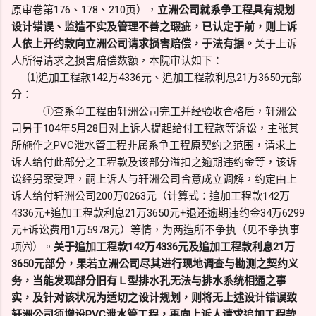
原审卷第176、178、210页），
立洲公司就系争工程具有规划
设计错误、监造不实及管理不善之瑕疵，已认定于前，则上诉
人依上开约款向立洲公司请求损害赔偿，于法有据。
关于上诉
人所得请求之损害赔偿数额，本院审认如下：
⑴追加工程款142万4336元、追加工程款利息21万3650元部
分：
①查系争工程由轩洲公司完工并经验收合格后，轩洲公
司另于104年5月28日对上诉人提起给付工程款等诉讼，主张其
所施作之PVC泄水管工程非属系争工程原契约之范围，请求上
诉人给付此部分之工程款及该部分溢扣之逾期违约金等，该诉
讼经另案受理，嗣上诉人与轩洲公司合意成立调解，约定由上
诉人给付轩洲公司200万0263元（计算式：追加工程款142万
4336元+追加工程款利息21万3650元+退还逾期违约金34万6299
元+诉讼费用1万5978元）等情，为两造所不争执（见不争执事
项㈥）。
关于追加工程款142万4336元及追加工程款利息21万
3650元部分，果若立洲公司尽其进行现地调查与勘测之契约义
务，当能发现部分旧有Ｌ型排水孔无法与排水系统相通之事
实，及针对该状况为适切之设计规划，则将无上述设计错误致
轩洲公司须增设PVC泄水管工程，再向上诉人请求追加工程款