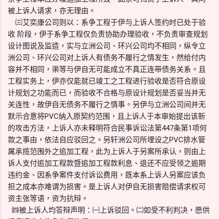
被上诉人请求，亦无理由。
㈢艾奕康公司则以：系争工程于伊与上诉人签约时已处于验
收 阶段，伊于系争工程仅负责协助办理验收，不负责审查规划
设计图说及监造，实与立洲公司、环兴公司均不相同，纵令立
洲公司、环兴公司对上诉人有债务不履行之情发生，然给付内
容并不相同，渠等与伊自无可能成立不真正连带债务关系。且
工程实务上，伊亦仅能就已竣工之工程进行验收是否符合原设
计规划之功能而已，而验收不合格与原设计规划是否妥当并无
关连性，故伊自无债务不履行之情事。另伊与立洲公司间并无
默示合意将PVC纳入原契约范围，且上诉人于本审始提出该新
的攻击方法，上诉人亦未释明符合民事诉讼法第447条第1项何
款之事由，依法自应驳回之。另轩洲公司所埋设之PVC排水管
属承揽范围外之追加工程，此为上诉人于另案所承认，则由上
诉人支付追加工程款暨追加工程款利息、退还不应受领之逾期
违约金、因系争案件支付诉讼费用，既本系上诉人另案应该负
担之成本亦难谓为损害。是上诉人对伊自无损害赔偿请求权可
资主张等语，资为抗辩。
㈣被上诉人均答辩声明：㈠上诉驳回。㈡如受不利判决，愿供