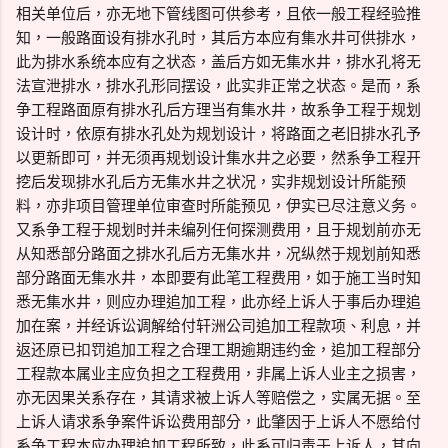
相关单位后，亦无地下管线图可供参考，且依一般工程经验推
知，一般路面设有排水孔时，其后方本应有集水井可供排水，
此为排水系统本应有之状态，盖后方如无集水井，排水孔将无
法宣泄排水，排水孔形同摆设，此实非正常之状态。是而，系
争工程路面原有排水孔后方理当有集水井，故系争工程于规划
设计时，依原有排水孔处为规划设计，将路面之老旧排水孔予
以更新即可，并无须再规划设计集水井之必要，然系争工程开
挖后发现排水孔后方无集水井之状况，实非规划设计所能预
料，亦非项目管理单位审查时所能预见，伊实已尽注意义务。
又系争工程于规划时并未编列任何探测费用，且于规划前亦无
从知悉部分路面之排水孔后方无集水井，况纵然于规划前知悉
部分路面无集水井，本即要有此笔工程费用，如于施工当时知
悉无集水井，则应办理追加工程，此亦经上诉人于事后办理追
加在案，并经诉讼调解给付轩洲公司追加工程款项、利息，并
返还原已扣罚追加工程之合理工期逾期违约金，追加工程部分
工程款本属业主应负担之工程费用，非属上诉人业主之损害，
亦无因果关系存在，其请求被上诉人等赔偿之，实属无据。至
上诉人请求系争案件诉讼费用部分，此肇因于上诉人不愿给付
系争工程本应办理追加工程所致，此系可归责于上诉人，其向