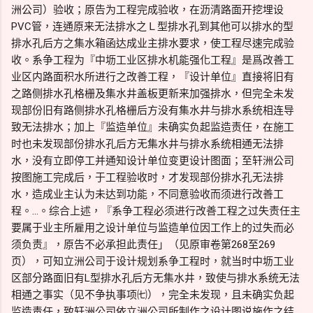
洲公司）验收；原告为工程完成验收，在沥清路面开挖埋设
PVC管，连通原来无法排水之Ｌ型排水孔到其他可以排水的型
排水孔后方之集水箱函达成业主排水要求，使工程尽速完成验
收。系争工程为『中坜工业区排水机能强化工程』是爲改善工
业区内路面积水所进行之改善工程，『设计单位』直接将旧有
之路侧排水孔格栅及集水井盖板更新来加强排水，但完全未发
现部份旧有路侧排水孔格栅后方没有集水井与排水系统相连导
致无法排水；加上『监造单位』未确实负起监造责任，在施工
时也未发现部份排水孔后方无集水井与排水系统相通无法排
水，没有立即停工并通知设计单位变更设计图面；至轩洲公司
按图施工完成后，于工程验收时，才发现部份排水孔无法排
水，造成业主认为未达到功能，不同意验收而须进行改善工
程。…。综合上述，『系争工程必须进行改善工程之过失责任主
要属于业主所雇用之设计单位与监造单位因工作上的过失而必
须负责』，原告不必承担此责任」（见原审卷第268至269
页），可知立洲公司于设计规划系争工程时，就当时中坜工业
区部分路面旧有L型排水孔后方无集水井，致使与排水系统无法
相通之事实（见不争执事项㈦），完全未发现，且未确实负起
监造责任，致轩洲公司依立洲公司所制作之设计图说施作之结