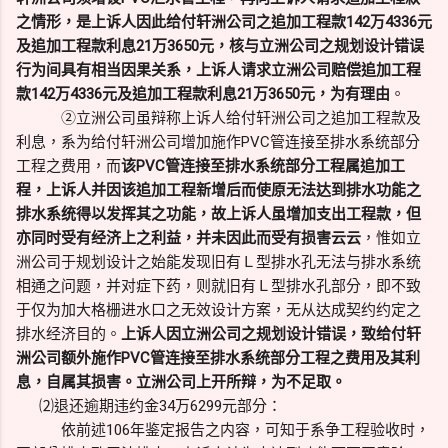
之情形，是上诉人因此给付轩洲公司之追加工程款142万4336元
及追加工程款利息21万3650元，核与立洲公司之规划设计错误
行为间具有相当因果关系，上诉人请求立洲公司赔偿追加工程
款142万4336元及追加工程款利息21万3650元，为有理由
。
②立洲公司虽辩称上诉人给付轩洲公司之追加工程款及
利息，系为给付轩洲公司增加施作PVC管连接至排水系统部分
工程之费用，而
该PVC管连接至排水系统部分工程属追加工
程，上诉人并因该追加工程新增后而使原无法达到排水功能之
排水系统得以发挥其之功能，故上诉人虽增加支出工程款，但
亦同时受有经济上之利益，并未因此而受有损害云云
，惟如立
洲公司于规划设计之始能发现旧有Ｌ型排水孔无法与排水系统
相通之问题，并对症下药，则就旧有Ｌ型排水孔部分，即不致
于仅为加大格栅进水口之无效设计方案，无从达成契约约定之
排水经济目的。
上诉人因立洲公司之规划设计错误，致给付轩
洲公司额外施作PVC管连接至排水系统部分工程之费用及其利
息，自属其损害。立洲公司上开所辩，为不足取。
⑵退还逾期违约金34万6299元部分：
依前述106年鉴定报告之内容，可知于系争工程验收时，