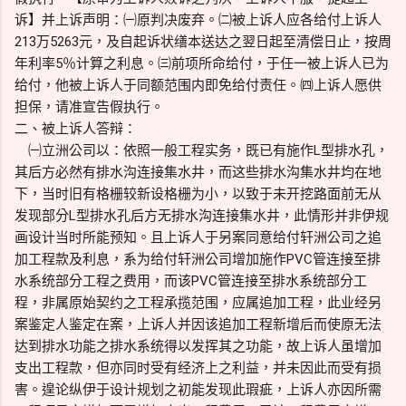
诉】并上诉声明：㈠原判决废弃。㈡被上诉人应各给付上诉人
213万5263元，及自起诉状缮本送达之翌日起至清偿日止，按周
年利率5％计算之利息。㈢前项所命给付，于任一被上诉人已为
给付，他被上诉人于同额范围内即免给付责任。㈣上诉人愿供
担保，请准宣告假执行。
二、被上诉人答辩：
㈠立洲公司以：依照一般工程实务，既已有施作L型排水孔，
其后方必然有排水沟连接集水井，而这些排水沟集水井均在地
下，当时旧有格栅较新设格栅为小，以致于未开挖路面前无从
发现部分L型排水孔后方无排水沟连接集水井，此情形并非伊规
画设计当时所能预知。且上诉人于另案同意给付轩洲公司之追
加工程款及利息，系为给付轩洲公司增加施作PVC管连接至排
水系统部分工程之费用，而该PVC管连接至排水系统部分工
程，非属原始契约之工程承揽范围，应属追加工程，此业经另
案鉴定人鉴定在案，上诉人并因该追加工程新增后而使原无法
达到排水功能之排水系统得以发挥其之功能，故上诉人虽增加
支出工程款，但亦同时受有经济上之利益，并未因此而受有损
害。遑论纵伊于设计规划之初能发现此瑕疵，上诉人亦因所需