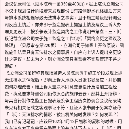
会议记录可证（见本院卷一第359至403页)。据上堪认立洲公司
不仅于规划设计阶段疏未发现部份旧有路侧排水孔格栅后方未
与排水系统相连导致无法排水之事实，且于施工阶段经轩洲公
司反应上情后，亦未即于监造报表上揭露上情及建议上诉人办
理变更设计。按系争设计监造契约之工作说明书第叁、三、㈦
段记载立洲公司关于施工监造之工作包括「契约变更之建议及
处理」（见原审卷第220页），立洲公司于知悉上开依原设计图
说施作结果具有无法排水之情事后，自应向上诉人提出变更设
计之建议，却未为之，则立洲公司具有监造不实及管理不善之
瑕疵。
5.立洲公司虽辩称其现场监造人员陈志勇于施工阶段发现上述
无法排水之情况后，即向上诉人承办人员张书晏反应，并协商
如何办理改善，惟上诉人坚决不同意变更设计及增加工程经
费，执意要求轩洲公司仍依原合约施作云云，然其上开所辩，
与其自行制作之监工日报表及系争工程历次协调会会议纪录均
未见有相关记载之客观事证不符，且证人张书晏于另案亦证称
「（问：无法排水的情形，被告机关何时发现？如何发现？）
我自己有记笔记，应该是102年4月12日初验的复验的时候，用
水车冲水发现水会留在路面上没有办法下去。」、「（问：原