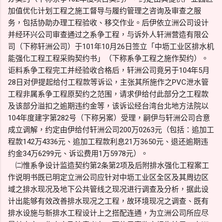
加值优化计划工程之施工督导与履约管理之咨询及审查之服
务，包括协助办理工程验收、移交作业。后伊依立洲公司设计
并经环兴公司审查通过之系争工程，与诉外人轩洲营造有限公
司（下称轩洲公司）于101年10月26日签立「中坜工业区排水机
能强化工程工程采购契约书」（下称系争工程之施作契约）。
讵料系争工程完工并经验收合格后，轩洲公司竟另于104年5月
28日对伊提起给付工程款等诉讼，主张其所施作之PVC泄水管
工程非属系争工程原契约之范围，请求伊给付此部分之工程款
及该部分溢扣之逾期违约金等，该诉讼经台湾台北地方法院以
104年度建字第282号（下称另案）受理，嗣伊与轩洲公司合意
成立调解，约定由伊给付轩洲公司200万0263元（包括：追加工
程款142万4336元、追加工程款利息21万3650元、退还逾期违
约金34万6299元、诉讼费用1万5978元）。
㈡惟系争设计监造契约第2条第2项及后附排水强化工程案工
作说明书既已明定立洲公司应针对中坜工业区全区及其周边区
域之排水现况及地下公共管线之现况进行调查及分析，据此设
计出能够有效改善排水现况之工程，故环境现况之调查、既有
排水设施与新排水工程设计上之搭配连通，为立洲公司所应尽