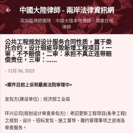
跳到主要內容
中國大陸律師 - 兩岸法律資訊網
深圳衛律師團隊：中國大陸本地律師，廣東在地
律師
公共工程规划设计服务合同性质，属于委
托合约，设计瑕疵导致新增工程项目，一
审：不予赔偿，二审：承担不真正连带赔
偿责任，三审：......
-
12月 06, 2023
<案件目前上诉到最高法院审理中>
发包方(建设单位)：经济部工业局
环兴公司(规划设计审查承包方)：老旧更新工程项目(系争工程)
之规划、设计、招标发包、施工督导、履约管理事项之咨询及
审查服务。