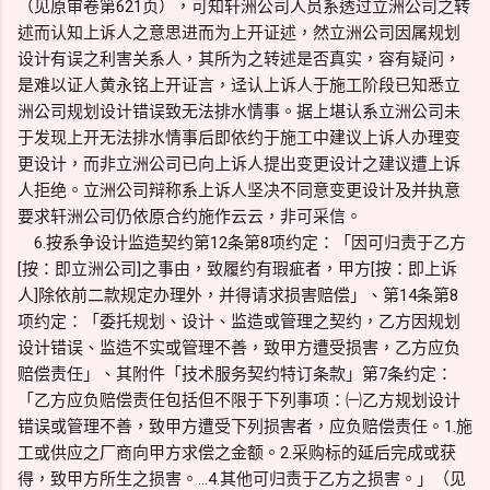
（见原审卷第621页），可知轩洲公司人员系透过立洲公司之转
述而认知上诉人之意思进而为上开证述，然立洲公司因属规划
设计有误之利害关系人，其所为之转述是否真实，容有疑问，
是难以证人黄永铭上开证言，迳认上诉人于施工阶段已知悉立
洲公司规划设计错误致无法排水情事。据上堪认系立洲公司未
于发现上开无法排水情事后即依约于施工中建议上诉人办理变
更设计，而非立洲公司已向上诉人提出变更设计之建议遭上诉
人拒绝。立洲公司辩称系上诉人坚决不同意变更设计及并执意
要求轩洲公司仍依原合约施作云云，非可采信。
6.按系争设计监造契约第12条第8项约定：「因可归责于乙方
[按：即立洲公司]之事由，致履约有瑕疵者，甲方[按：即上诉
人]除依前二款规定办理外，并得请求损害赔偿」、第14条第8
项约定：「委托规划、设计、监造或管理之契约，乙方因规划
设计错误、监造不实或管理不善，致甲方遭受损害，乙方应负
赔偿责任」、其附件「技术服务契约特订条款」第7条约定：
「乙方应负赔偿责任包括但不限于下列事项：㈠乙方规划设计
错误或管理不善，致甲方遭受下列损害者，应负赔偿责任。1.施
工或供应之厂商向甲方求偿之金额。2.采购标的延后完成或获
得，致甲方所生之损害。…4.其他可归责于乙方之损害。」（见