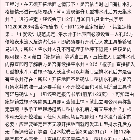
工程时，在无须开挖地面之情形下，是否依当时之旧有排水孔
格栅情形进行现场履勘，就可发现部分Ｌ型排水孔后方无集水
井？」进行鉴定，经该会于112年1月30日出具北士技字第
1122000288号鉴定报告书（下称112年鉴定报告），其鉴定结
果：「1.就设计规范规定…集水井于地表面必须设置一人孔以方
便地表水流入及清淤使用，即必须要有开孔使人或工具能够轻
易进入；所以，集水井人孔不可能埋于地坪下隐藏，应该是肉
眼可视。2.可藉由『窥视镜』等适当工具，直接进入Ｌ型排水孔
内探查即可了解后方是否有续接集水井。3.以『棍子』直接插入
Ｌ型排水孔，看棍子插入长度也可以判断Ｌ型排水孔后方是否
有集水井存在。所以，开挖地面不是确认Ｌ型排水孔后方是否
有集水井的唯一且必要手段，不开挖地面也可使用适当工具也
可轻易确认。」（见该鉴定报告书第1册第1-23页），可知藉由
窥视镜或棍子等简易工具即可查知上情。就此立洲公司再称鉴
定事项「系争工程现场道路Ｌ型排水孔后方有无集水井？」根
本就无须开挖地面，任何人到现场目视即知，根本没有鉴定的
必要，应是要鉴定是否无须开挖地面就可发现Ｌ型排水孔后方
无「连通暗管」等语（见本院卷三第330至331页），惟112年
鉴定报告亦表示：「直接以棍子直接插入Ｌ型排水孔中，由棍