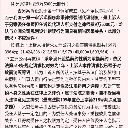
⑷另案律师费9万5000元部分：
查另案诉讼系于第一审调解成立（见不争执事项㈥），
而于我国于
第一审诉讼程序非采律师强制代理制度，是上诉人
于另案委任律师担任诉讼代理人所支付之律师费9万5000元，难
认与立洲公司规划设计错误行为间具有相当因果关系，此部分
请求，不应准许
。
⑸综上，上诉人得请求立洲公司之损害赔偿数额共169万
3964元（1,424,336+213,650+15,978+40,000=1,693,964）。
7.立洲公司再抗辩：
系争设计监造契约性质为承揽契约，依民
法第514条规定请求权时效为1年，上诉人本件请求权已罹于时
效而消灭等语
。此为上诉人所否认。按基于私法自治及契约自
由原则，当事人得自行决定契约之种类及内容，其契约类型不
以有名契约为限。
而契约之定性及法规适用之选择，乃对于契
约本身之性质在法律上之评价，属于法院之职责，自不受当事
人法律意见之拘束（最高法院109年度台上字第215号判决意旨
参照）
。又委任与承揽固皆以提供劳务给付为手段，惟委任系
受任人基于一定之目的，为委任人处理事务，重视彼此之信赖
关系，且得就受任人之权限为约定，受任人应依委任人之指示
处理委任事务，并报告委任事务进行之状况（民法第528条、第