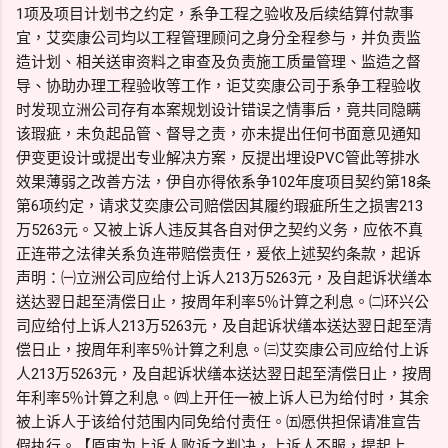
1项及项目计划书之约定，系争工程之验收及后续结算付款事
宜，艾奕康公司均以工程管理顾问之身分全程参与，并负责监
造计划、相关送审资料之审查及负责施工质量管理、监造之督
导、协助办理工程验收等工作，讵艾奕康公司于系争工程验收
时发现立洲公司存有本案规划设计错误之情事后，竟共同隐瞒
该瑕疵，未负起品管、督导之责，亦未提出任何书面意见通知
伊变更设计或提出专业解决方案，反提出埋设PVC管此等排水
效果薄弱之改善方法，伊自亦得依系争102年度项目契约第18条
第6项约定，请求艾奕康公司赔偿因其履约瑕疵所生之损害213
万5263元。又被上诉人违反其各自对伊之契约义务，应依不真
正连带之法律关系负连带赔偿责任，爰依上述契约条款，起诉
声明：㈠立洲公司应给付上诉人213万5263元，及自起诉状缮本
送达翌日起至清偿日止，按周年利率5％计算之利息。㈡环兴公
司应给付上诉人213万5263元，及自起诉状缮本送达翌日起至清
偿日止，按周年利率5％计算之利息。㈢艾奕康公司应给付上诉
人213万5263元，及自起诉状缮本送达翌日起至清偿日止，按周
年利率5％计算之利息。㈣上开任一被上诉人已为给付时，其余
被上诉人于该给付范围内同免给付责任。㈤愿供担保请准宣告
假执行。【原审为上诉人败诉之判决，上诉人不服，提起上