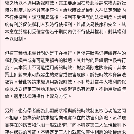
權之所以不適用訴訟時效，其主要原因在於此等請求權與訴訟
時效制度之間不具有相容性。訴訟時效是權利人在法定期間內
不行使權利，該期間屆滿後，權利不受保護的法律制度。該制
度有利於促使權利人及時行使權利，維護交易秩序和安全，其
本意在於權利受侵害後若干期間內仍不行使其權利，對其權利
予以限制。
但這三種請求權針對的是正在進行，且侵害狀態仍持續存在的
權利受損害或有可能受損害的狀態，其針對的是繼續性侵害行
為，其本質上不可能適用訴訟時效。對於消除危險來說，其本
質上針對未來可能發生的妨害或侵害危險，訴訟時效本身無法
起算。若此等請求權適用訴訟時效，不利於對當事人權利的保
護以及對確定三種請求權的訴訟起算點有難度，不適用訴訟時
效，適用法律時操作上較為方便。
另外，也有學者認為此類請求權與訴訟時效制度核心功能之間
不相容，認為這類請求權指向現實存在的妨害和危險，這種現
實存在的妨害和危險一般就排除了向不特定第三人呈現權利不
存在狀態的可能，不特定第三人也就無法產生相應的物權請求