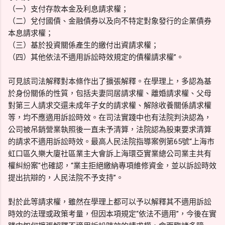
（一）支付存款本金及利息請求權；
（二）兌付國債、金融債券以及向不特定對象發行的企業債券
本息請求權；
（三）基於投資關係產生的繳付出資請求權；
（四）其他依法不適用訴訟時效規定的債權請求權”。
可見該司法解釋對本條作出了擴張解釋。在學理上，多認為基
於身份關係的性質，包括夫妻同居請求權、離婚請求權、父母
對第三人請求交還未成年子女的請求權、解除收養關係請求權
等，均不應適用訴訟時效。在司法實踐中也有法院判決認為，
公司被吊銷營業執照後一直未予清算，法院認為股東要求清算
的請求不適用訴訟時效。最高人民法院指導案例第65號“上海市
虹口區久樂大廈社區業主大會訴上海環亞實業總公司業主共有
權糾紛案"也確認，“業主拒絕繳納專項維修資金，並以訴訟時效
提出抗辯的，人民法院不予支持”。
對於此等請求權，雖然在學理上都可以予以解釋其不適用訴訟
時效的法理或政策考量，但因本項規定“依法不適用”，今後在實