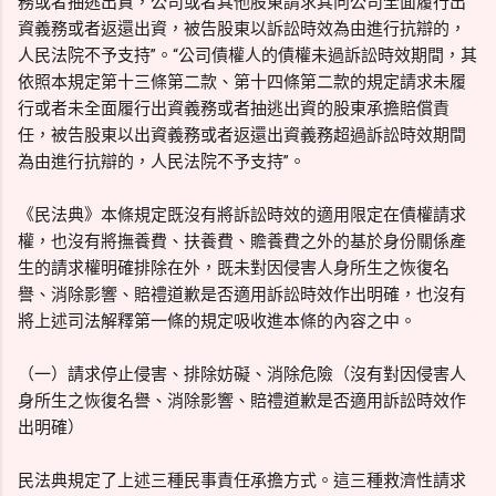
務或者抽逃出資，公司或者其他股東請求其向公司全面履行出
資義務或者返還出資，被告股東以訴訟時效為由進行抗辯的，
人民法院不予支持”。“公司債權人的債權未過訴訟時效期間，其
依照本規定第十三條第二款、第十四條第二款的規定請求未履
行或者未全面履行出資義務或者抽逃出資的股東承擔賠償責
任，被告股東以出資義務或者返還出資義務超過訴訟時效期間
為由進行抗辯的，人民法院不予支持”。
《民法典》本條規定既沒有將訴訟時效的適用限定在債權請求
權，也沒有將撫養費、扶養費、贍養費之外的基於身份關係產
生的請求權明確排除在外，既未對因侵害人身所生之恢復名
譽、消除影響、賠禮道歉是否適用訴訟時效作出明確，也沒有
將上述司法解釋第一條的規定吸收進本條的內容之中。
（一）請求停止侵害、排除妨礙、消除危險（沒有對因侵害人
身所生之恢復名譽、消除影響、賠禮道歉是否適用訴訟時效作
出明確）
民法典規定了上述三種民事責任承擔方式。這三種救濟性請求