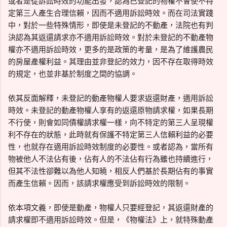
或者是從訴訟時效的功能出發，認為已登記的物權不會使不特
定第三人產生合理信賴，因而不適用訴訟時效。而在司法實踐
中，對於一些特殊情形，即使是未登記的不動產，法院也有判
決認為其返還請求亦不適用訴訟時效。對於未登記的不動產物
權亦不適用訴訟時效，更多的是政策的考量，是為了維護農民
的房屋產權利益。其理由並非登記的效力，因不存在取得時效
的規定，也並非基於制度之間的協調。
依其反面解釋，未登記的動產物權人要求返還財產，適用訴訟
時效。未登記的動產物權人享有的返還原物請求權，如果長期
不行使，則會如同債權請求權一樣，向不特定的第三人呈現權
利不存在的狀態，此時就有保護不特定第三人信賴利益的必要
性，也就存在適用訴訟時效制度的必要性。或者認為，當所有
物被他人不法佔有後，佔有人的不法佔有行為雖也持續進行，
但其不法性卻難以為他人知曉，相反人們基於長期佔有的事實
而產生信賴。因而，該請求權應受到訴訟時效的限制。
依本項文義，即使是動產，物權人只要經登記，其返還財產的
請求權即不適用訴訟時效。但是，《物權法》上，就特殊動產