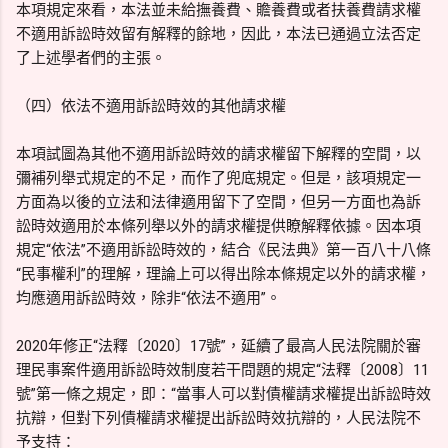
本項規定來看，本法並未給撫養費、贍養費或者扶養費請求權
不適用訴訟時效留有解釋的餘地，因此，本法已通過立法否定
了上述學者們的主張。
（四）依法不適用訴訟時效的其他請求權
本項試圖為其他不適用訴訟時效的請求權留下解釋的空間，以
彌補列舉式規定的不足，而作了兜底規定。但是，該項規定一
方面為以後的立法和法律適用留下了空間，但另一方面也為訴
訟時效適用於本條列舉以外的請求權提供瞭解釋依據。因本項
規定“依法”不適用訴訟時效的，結合《民法典》第一百八十八條
“民事權利”的理解，理論上可以得出除本條規定以外的請求權，
均應適用訴訟時效，除非“依法不適用”。
2020年修正“法釋〔2020〕17號”，延續了最高人民法院關於審
理民事案件適用訴訟時效制度若干問題的規定“法釋〔2008〕11
號”第一條之規定，即：“當事人可以對債權請求權提出訴訟時效
抗辯，但對下列債權請求權提出訴訟時效抗辯的，人民法院不
予支持：