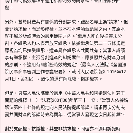
踐中如何擴張解釋不適用訴訟時效的請求權，會面臨諸多障
礙。
另外，基於財產共有關係的分割請求，雖然名義上為“請求”，但
並非請求權，而是形成權，並不在本條涵蓋範圍之內，其原本
就不屬於訴訟時效的適用範圍之內。"繼承人死亡後遺產未分
割，各繼承人均未表示放棄繼承，依據繼承法第二十五條規定
應視為均已接受繼承，遺產屬各繼承人共同共有；當事人訴請
享有繼承權、主張分割進產的糾紛案件，應參照共有財產分割
的原則，不適用有關訴訟時效的規定"（最高人民法院《全國法
院民事商事審判工作會議紀要》，載《人民法院報》2016年12
月1日，第3版）。類似的還有解除權、撤銷權等。
但是，最高人民法院關於適用《中華人民共和國婚姻法》若干
問題的解釋（一）“法釋[2001]30號”第三十一條：“當事人依據婚
姻法第四十七條的規定向人民法院提起訴訟，請求再次分割夫
妻共同財產的訴訟時效為兩年，從當事人發現之次日起計算”。
對於支配權、抗辯權，其並非請求權，同理亦不適用訴訟時