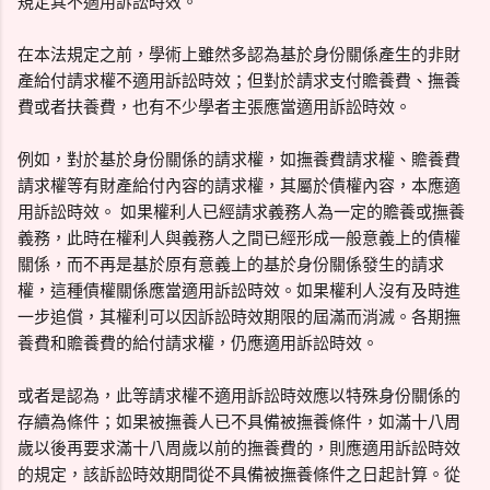
規定其不適用訴訟時效。
在本法規定之前，學術上雖然多認為基於身份關係產生的非財
產給付請求權不適用訴訟時效；但對於請求支付贍養費、撫養
費或者扶養費，也有不少學者主張應當適用訴訟時效。
例如，對於基於身份關係的請求權，如撫養費請求權、贍養費
請求權等有財產給付內容的請求權，其屬於債權內容，本應適
用訴訟時效。 如果權利人已經請求義務人為一定的贍養或撫養
義務，此時在權利人與義務人之間已經形成一般意義上的債權
關係，而不再是基於原有意義上的基於身份關係發生的請求
權，這種債權關係應當適用訴訟時效。如果權利人沒有及時進
一步追償，其權利可以因訴訟時效期限的屆滿而消滅。各期撫
養費和贍養費的給付請求權，仍應適用訴訟時效。
或者是認為，此等請求權不適用訴訟時效應以特殊身份關係的
存續為條件；如果被撫養人已不具備被撫養條件，如滿十八周
歲以後再要求滿十八周歲以前的撫養費的，則應適用訴訟時效
的規定，該訴訟時效期間從不具備被撫養條件之日起計算。從