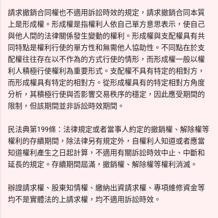
請求撤銷合同權也不適用訴訟時效的規定，請求撤銷合同本質
上是形成權。形成權是指權利人依自己單方意思表示，使自己
與他人間的法律關係發生變動的權利。形成權與支配權具有共
同特點是權利行使的單方性和無需他人協助性。不同點在於支
配權往往存在以不作為的方式行使的情形，而形成權一般以權
利人積極行使權利為重要形式。支配權不具有特定的相對方，
而形成權具有特定的相對方。從形成權具有的特定相對方角度
分析，其積極行使與否影響交易秩序的穩定，因此應受期間的
限制，但該期間並非訴訟時效期間。
民法典第199條：法律規定或者當事人約定的撤銷權、解除權等
權利的存續期間，除法律另有規定外，自權利人知道或者應當
知道權利產生之日起計算，不適用有關訴訟時效中止、中斷和
延長的規定。存續期間屆滿，撤銷權、解除權等權利消滅。
辦證請求權、股東知情權、繳納出資請求權、專項維修資金等
均不是實體法的上請求權，均不適用訴訟時效。