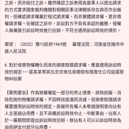
之訴，而非給付之訴。雖然確認之訴表現為當事人以提出請求
的方式要求國家裁判機關對相關民事法律關係存在與否作出裁
判，但確認請求權屬於程式請求權，而非實體請求權，更非債
權請求權。在確認之訴中，訴訟對方不負有承認的義務，侵權
人無權援引訴訟時效進行抗辯，不符合適用訴訟時效的情形。
案號：（2022）豫15民終1969號 審理法院：河南省信陽市中
級人民法院
6. 對於侵害物權轉化而來的損害賠償請求權，應當適用訴訟時
效的規定——葛某某等與北京京南住房開發有限責任公司返還原
物糾紛案
【案例要旨】作為物權權能一部分的停止侵害、排除妨礙、消
除危險的物權請求權，不因時效屆滿而消滅，但損害賠償請求
權要適用訴訟時效的規定。房屋所有權人未舉證證明曾向佔有
人主張過佔用費，且不具備訴訟時效中止、中斷事由，佔有人
於一審期間即提出訴訟時效抗辯，故佔有人可以以訴訟時效為
由拒絕支付部分佔用費。