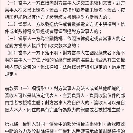
（一）當事人一方直接向對方當事人送交主張權利文書，對方
當事人在文書上簽名、蓋章、按指印或者雖未簽名、蓋章、按
指印但能夠以其他方式證明該文書到達對方當事人的；
（二）當事人一方以發送信件或者數據電文方式主張權利，信
件或者數據電文到達或者應當到達對方當事人的；
（三）當事人一方為金融機構，依照法律規定或者當事人約定
從對方當事人帳戶中扣收欠款本息的；
（四）當事人一方下落不明，對方當事人在國家級或者下落不
明的當事人一方住所地的省級有影響的媒體上刊登具有主張權
利內容的公告的，但法律和司法解釋另有特別規定的，適用其
規定。
前款第（一）項情形中，對方當事人為法人或者其他組織的，
簽收人可以是其法定代表人、主要負責人、負責收發信件的部
門或者被授權主體；對方當事人為自然人的，簽收人可以是自
然人本人、同住的具有完全行為能力的親屬或者被授權主體。
第九條 權利人對同一債權中的部分債權主張權利，訴訟時效
中斷的效力及於剩餘債權，但權利人明確表示放棄剩餘債權的