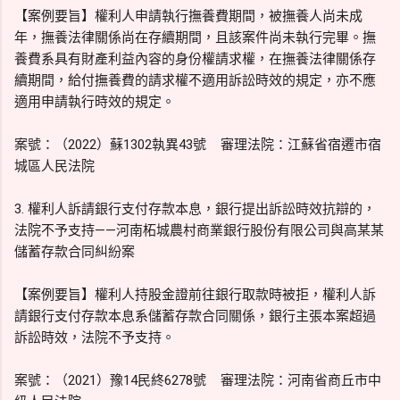
【案例要旨】權利人申請執行撫養費期間，被撫養人尚未成
年，撫養法律關係尚在存續期間，且該案件尚未執行完畢。撫
養費系具有財產利益內容的身份權請求權，在撫養法律關係存
續期間，給付撫養費的請求權不適用訴訟時效的規定，亦不應
適用申請執行時效的規定。
案號：（2022）蘇1302執異43號 審理法院：江蘇省宿遷市宿
城區人民法院
3. 權利人訴請銀行支付存款本息，銀行提出訴訟時效抗辯的，
法院不予支持——河南柘城農村商業銀行股份有限公司與高某某
儲蓄存款合同糾紛案
【案例要旨】權利人持股金證前往銀行取款時被拒，權利人訴
請銀行支付存款本息系儲蓄存款合同關係，銀行主張本案超過
訴訟時效，法院不予支持。
案號：（2021）豫14民終6278號 審理法院：河南省商丘市中