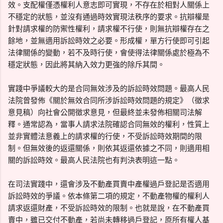
效。支配權僅憑權利人意志即可實現，不存在於相對人關係上
不穩定的狀態，並沒有通過時效實現法秩序的要求。抗辯權是
針對請求權的防禦性權利，請求權不行使，則無抗辯權存在之
餘地，並無適用訴訟時效之必要。形成權，單方行使即可引起
法律關係的變動，若不及時行使，會使得法律關係處於極為不
穩定狀態，因此將其納入效力更強的除斥其間。
實踐中爭議較大的是合同無效涉及的訴訟時效問題。最高人民
法院曾發佈《關於無效合同所涉訴訟時效問題的規定》（徵求
意見稿）向社會公開徵求意見，但最終並未發佈相關司法解
釋。通常認為，當事人請求法院確認合同無效的權利，性質上
並非實體法意義上的請求權的行使，不受訴訟時效期間的限
制。但無效後的返還關係，則依其返還依據之不同，則適用相
關的訴訟時效。最高人民法院也有判決表明這一點。
在司法實踐中，還會涉及不動產買賣中產權過戶登記是否適用
訴訟時效的爭議。依本條第二項的規定，不動產物權的權利人
請求返還財產，不受訴訟時效的限制。也就是說，在不動產買
賣中，雖已交付不動產，若尚未轉移過戶登記，原所有權人基