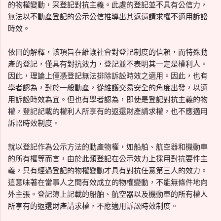
的物權變動，采登記對抗主義。此處的登記並不具有公信力，
無法以不動產登記的公示公信推導出其返還請求權不適用訴訟
時效。
依目的解釋，該項旨在維護社會對登記制度的信賴，而特殊動
產的登記，僅具有對抗效力，登記並不表明其一定是權利人。
因此，理論上僅憑登記無法排除訴訟時效之適用。因此，也有
學者認為，對於一般動產，從維護交易安全的角度出發，以適
用訴訟時效為宜。但也有學者認為，即使是登記對抗主義的物
權，登記記載的權利人所享有的返還財產請求權，也不應適用
訴訟時效制度。
就以登記作為公示方法的動產物權，如船舶、航空器和機動車
的所有權等而言，由於此類登記在公示效力上採用對抗要件主
義，只有經過登記的物權變動才具有對抗任意第三人的效力。
這意味著在當事人之間有效成立的物權變動，不能無條件地向
外主張。登記簿上記載的船舶、航空器以及機動車的所有權人
所享有的返還財產請求權，不應適用訴訟時效制度。