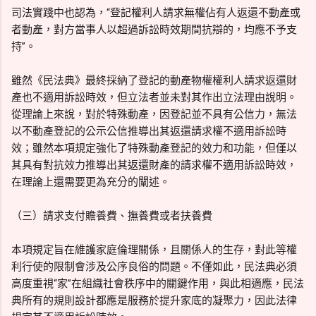
司法實踐中也認為，“登記權利人請求無權佔有人返還不動產或
者動產，對方當事人以超過訴訟時效期間抗辯的，均應不予支
持”。
雖然《民法典》最終採納了登記的動產物權權利人請求返還財
產也不適用訴訟時效，但立法者並未對其作出立法理由說明。
從理論上來說，對於特殊動產，因登記並不具有公信力，無法
以不動產登記的公示公信推導出其返還請求權不適用訴訟時
效；雖然本項規定強化了特殊動產登記的效力和功能，但僅以
其具有對抗效力推導出其返還財產的請求權不適用訴訟時效，
在理論上還需要更為充分的闡述。
（三）請求支付贍養費、撫養費或者扶養費
本項規定旨在維護家庭倫理關係，且關係人的生存，對此等權
利行使的限制會涉及公序良俗的問題。不僅如此，民法典必須
高度重視“家”在組織社會秩序中的關鍵作用，與此相適應，民法
典所有的規則設計都應是服務於提升家底的凝聚力，因此法律