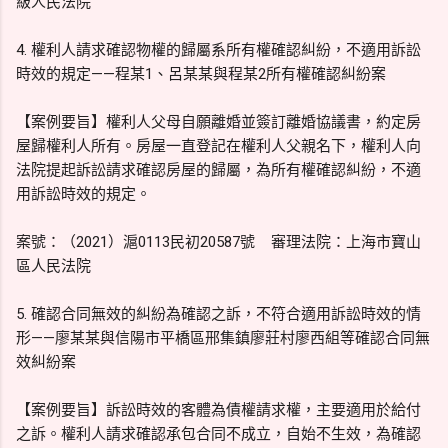
級人民法院
4. 權利人請求確認物權的歸屬系所有權確認糾紛，不適用訴訟
時效的規定——程某1、呂某某與程某2所有權確認糾紛案
【案例要旨】權利人父母自願離婚並簽訂離婚協議書，約定房
屋歸權利人所有。房屋一直登記在權利人父親名下，權利人向
法院提起訴訟請求確認房屋的歸屬，為所有權確認糾紛，不適
用訴訟時效的規定。
案號：（2021）滬0113民初20587號 審理法院：上海市寶山
區人民法院
5. 確認合同無效的糾紛為確認之訴，不符合適用訴訟時效的情
形——廖某某與信陽市平橋區邢集鎮廖莊村廖西組等確認合同無
效糾紛案
【案例要旨】訴訟時效的客體為債權請求權，主要適用於給付
之訴。權利人請求確認承包合同不成立，自始不生效，為確認