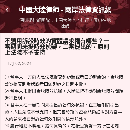
跳到主要內容
中國大陸律師 - 兩岸法律資訊網
深圳衛律師團隊：中國大陸本地律師，廣東在地
律師
不適用訴訟時效的實體請求權有哪些？一
審期閒未提時效抗辯，二審提出的，原則
上法院不予支持
-
1月 02, 2024
① 當事人一方向人民法院提交起訴狀或者口頭起訴的，訴訟時
效從提交起訴狀或者口頭起訴之日起中斷。
② 當事人未提出訴訟時效抗辯，人民法院不應對訴訟時效問題
進行釋明。
③ 當事人在一審期間未提出訴訟時效抗辯，在二審期間提出
的，人民法院不予支持，但其基於新的證據能夠證明對方當事
人的請求權已過訴訟時效期間的情形除外。
④ 履行地點不明確，給付貨幣的，在接受貨幣一方所在地履