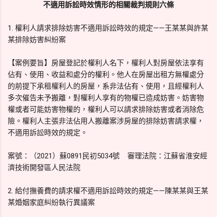
不適用訴訟時效情形的相關裁判規則六條
1. 權利人請求排除妨害不適用訴訟時效的規定——王某某與許某
某排除妨害糾紛案
【案例要旨】房屋登記於權利人名下，權利人對房屋依法享有
佔有、使用、收益和處分的權利。他人在房屋出租方無權處分
的前提下承租權利人的房屋，系非法佔有、使用，且經權利人
多次催告未予搬離，對權利人享有的物權已造成妨害。妨害物
權或者可能妨害物權的，權利人可以請求排除妨害或者消除危
險。權利人主張非法佔用人搬離案涉房屋的排除妨害請求權，
不適用訴訟時效的規定。
案號：（2021）蘇0891民初5034號 審理法院：江蘇省淮安經
濟技術開發區人民法院
2. 給付撫養費的請求權不適用訴訟時效的規定——陳某某與王某
某婚姻家庭糾紛執行異議案